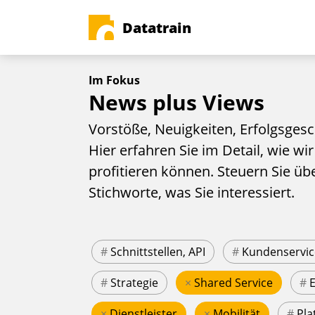
Datatrain
Im Fokus
News plus Views
Vorstöße, Neuigkeiten, Erfolgsgesc
Hier erfahren Sie im Detail, wie wir
profitieren können. Steuern Sie üb
Stichworte, was Sie interessiert.
#
Schnittstellen, API
#
Kundenservic
#
Strategie
×
Shared Service
#
×
Dienstleister
×
Mobilität
#
Pla