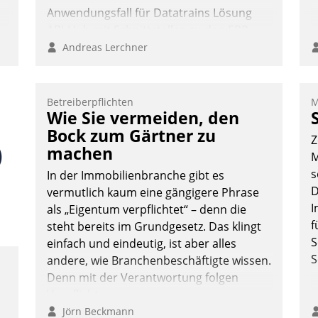
Anwendungsfall für Datatrains Lösung
API-Hub mit Schnittstellen zu den ERP-
Systemen der Unternehmen.
Andreas Lerchner
Betreiberpflichten
M
Wie Sie vermeiden, den
Bock zum Gärtner zu
Z
machen
M
s
In der Immobilienbranche gibt es
D
vermutlich kaum eine gängigere Phrase
I
als „Eigentum verpflichtet“ – denn die
f
steht bereits im Grundgesetz. Das klingt
S
einfach und eindeutig, ist aber alles
S
andere, wie Branchenbeschäftigte wissen.
Denn mit der Verantwortung folgen
Verpflichtungen.
Jörn Beckmann