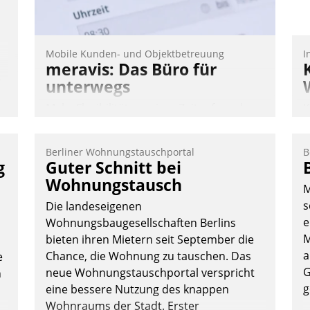
Mobile Kunden- und Objektbetreuung
I
meravis: Das Büro für
n,
unterwegs
Mehr Flexibilität, weniger Zeitaufwand
K
und eine einfache Bedienung - das
T
verspricht das aktuelle Cockpit für mobile
B
Berliner Wohnungstauschportal
B
Mitarbeiter von Datatrain. Die meravis
S
g
Guter Schnitt bei
Wohnungsbau- und Immobilien GmbH
Wohnungstausch
M
hat sich dabei für den Betrieb der Lösung
s
Die landeseigenen
über die SAP Cloud Platform entschieden
e
Wohnungsbaugesellschaften Berlins
- als erstes Unternehmen am
M
bieten ihren Mietern seit September die
Wohnungsmarkt.
a
Chance, die Wohnung zu tauschen. Das
e
Andreas Lerchner
G
neue Wohnungstauschportal verspricht
n
g
eine bessere Nutzung des knappen
Wohnraums der Stadt. Erster