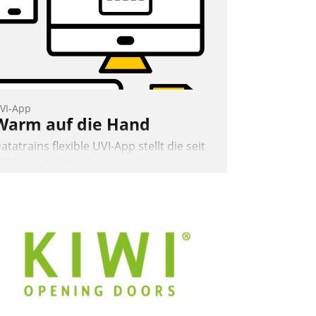
ohnungsunternehmen – und
eschleunigt damit den Weg vom
ieteranliegen zum Dienstleisterauftrag.
Nadja Hußmann
VI-App
Warm auf die Hand
atatrains flexible UVI-App stellt die seit
022 verpflichtende unterjährige
erbrauchsinformation schnell,
uverlässig und leicht bekömmlich bereit:
ie monatlichen Mitteilungen zum
eizungs- und Wasserverbrauch gehen
utomatisiert, vollständig und auf
unsch über mehrere zuvor festgelegte
ommunikationswege bei den
mpfängern ein.