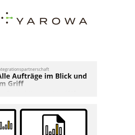
ntegrationspartnerschaft
Alle Aufträge im Blick und
im Griff
as Proptech Yarowa setzt auf SAP-
chnittstellenkompetenz: Datatrain
ntegriert Yarowas Portal zur Vergabe
nd Verwaltung von Aufträgen der
perativen Instandhaltung in die SAP-
ystemlandschaft deutscher