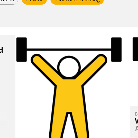
d
B
E