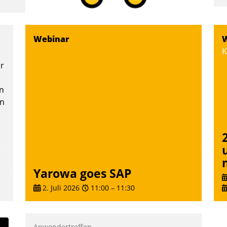
I
a
V
Webinar
W
D
K
N
or
n
en
Yarowa goes SAP
2. Juli 2026
11:00
–
11:30
Anwendertreffen