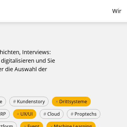
Wir
hichten, Interviews:
 digitalisieren und Sie
er die Auswahl der
e
#
Kundenstory
×
Drittsysteme
ERP
×
UX/UI
#
Cloud
#
Proptechs
ttform
×
Event
×
Machine Learning