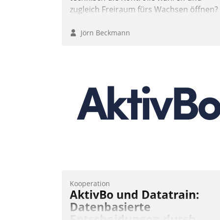
zugleich Freiraum fürs Wachsen öffnen?
Jörn Beckmann
Kooperation
AktivBo und Datatrain:
Datenbasierte
Entscheidungen durch