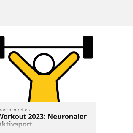
ranchentreffen
Workout 2023: Neuronaler
Aktivsport
rst lieferten die Speaker visionäre