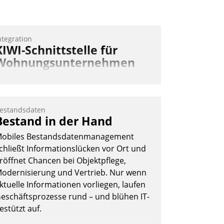
Nadja Hußmann
ntegration
KIWI-Schnittstelle für
Wohnungsunternehmen
IWI, der Anbieter für digitalen
ürzugang, kooperiert mit dem
eratungs- und
estandsdaten
oftwareentwicklungshaus Datatrain.
Bestand in der Hand
obiles Bestandsdatenmanagement
chließt Informationslücken vor Ort und
röffnet Chancen bei Objektpflege,
odernisierung und Vertrieb. Nur wenn
ktuelle Informationen vorliegen, laufen
Andreas Lerchner
eschäftsprozesse rund – und blühen IT-
estützt auf.