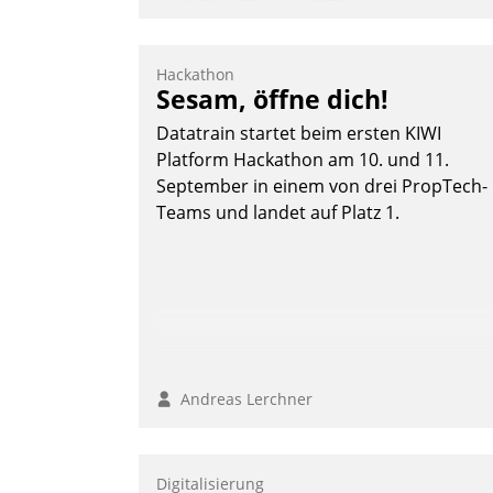
automatisierte
Mieterbefragungen
Hackathon
AktivBo und Datatrain kooperieren –
Sesam, öffne dich!
Immobilienunternehmen profitieren: Di
Datatrain startet beim ersten KIWI
nahtlose Integration der Lösungen von
Platform Hackathon am 10. und 11.
AktivBo und Datatrain ermöglicht
September in einem von drei PropTech-
automatisiert ausgelöste, zielgerichtete
Teams und landet auf Platz 1.
Mieterbefragungen – eine starke
Grundlage für intelligente, datengestütz
Entscheidungen.
Andreas Lerchner
Digitalisierung