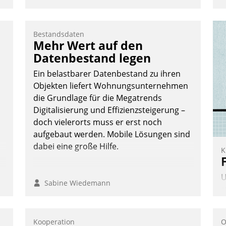
Bestandsdaten
Mehr Wert auf den
e
Datenbestand legen
Ein belastbarer Datenbestand zu ihren
Objekten liefert Wohnungsunternehmen
die Grundlage für die Megatrends
Digitalisierung und Effizienzsteigerung –
te
doch vielerorts muss er erst noch
aufgebaut werden. Mobile Lösungen sind
dabei eine große Hilfe.
K
U
Sabine Wiedemann
s
A
v
Kooperation
O
s