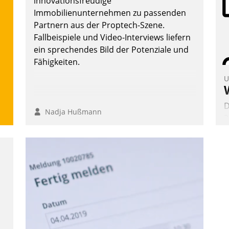
innovationsfreudige
W
Immobilienunternehmen zu passenden
b
Partnern aus der Proptech-Szene.
M
Fallbeispiele und Video-Interviews liefern
ein sprechendes Bild der Potenziale und
Fähigkeiten.
U
D
Nadja Hußmann
2
V
z
D
H
a
W
K
E