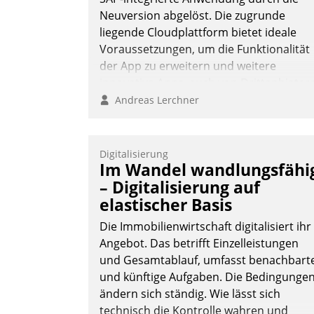
Neuversion abgelöst. Die zugrunde
liegende Cloudplattform bietet ideale
Voraussetzungen, um die Funktionalität
der App zu erweitern und weitere
innovative Apps, auch von Drittanbieter
in SAP zu integrieren.
Andreas Lerchner
Digitalisierung
Im Wandel wandlungsfähi
– Digitalisierung auf
elastischer Basis
Die Immobilienwirtschaft digitalisiert ihr
Angebot. Das betrifft Einzelleistungen
und Gesamtablauf, umfasst benachbart
und künftige Aufgaben. Die Bedingunge
ändern sich ständig. Wie lässt sich
technisch die Kontrolle wahren und