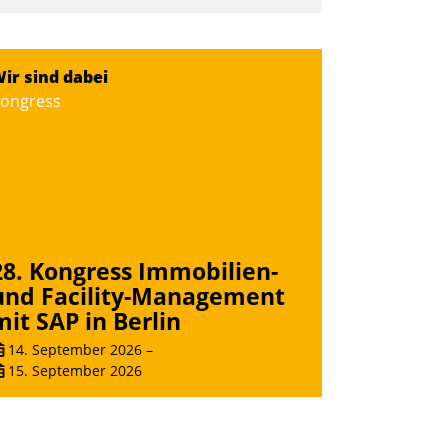
mpulse, dann wurden die Gäste selbst
ktiv und sammelten methodisch
ernetzungsideen fürs Quartier.
ir sind dabei
azwischen zeigte Datatrain, was es
ongress
eues zu bieten hat.
Nadja Hußmann
28. Kongress Immobilien-
und Facility-Management
mit SAP in Berlin
14. September 2026
–
15. September 2026