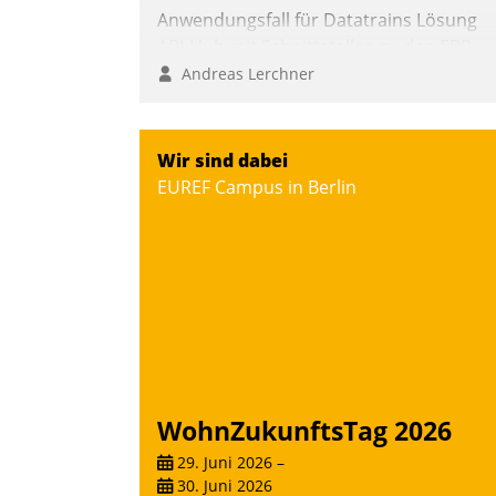
Anwendungsfall für Datatrains Lösung
API-Hub mit Schnittstellen zu den ERP-
Systemen der Unternehmen.
Andreas Lerchner
Wir sind dabei
EUREF Campus in Berlin
WohnZukunftsTag 2026
29. Juni 2026
–
30. Juni 2026