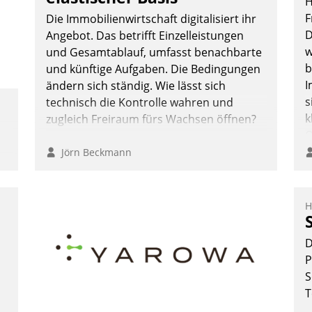
H
F
Die Immobilienwirtschaft digitalisiert ihr
D
Angebot. Das betrifft Einzelleistungen
w
und Gesamtablauf, umfasst benachbarte
b
und künftige Aufgaben. Die Bedingungen
I
ändern sich ständig. Wie lässt sich
s
technisch die Kontrolle wahren und
k
zugleich Freiraum fürs Wachsen öffnen?
O
e
Jörn Beckmann
o
D
A
H
S
D
D
U
P
ü
S
v
T