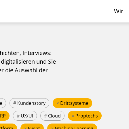
Wir
hichten, Interviews:
 digitalisieren und Sie
er die Auswahl der
e
#
Kundenstory
×
Drittsysteme
ERP
#
UX/UI
#
Cloud
×
Proptechs
ttform
×
Event
×
Machine Learning