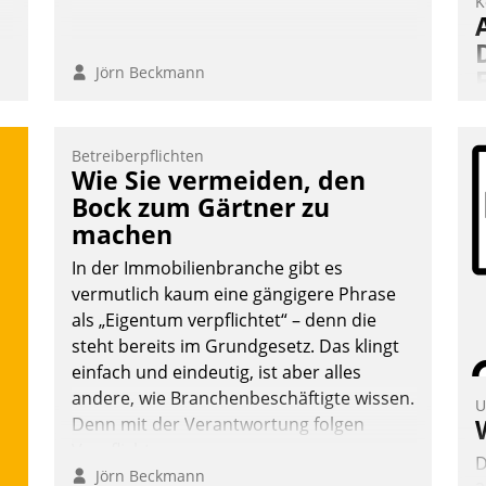
K
Jörn Beckmann
Betreiberpflichten
A
Wie Sie vermeiden, den
I
Bock zum Gärtner zu
n
machen
A
In der Immobilienbranche gibt es
a
vermutlich kaum eine gängigere Phrase
M
als „Eigentum verpflichtet“ – denn die
G
steht bereits im Grundgesetz. Das klingt
E
einfach und eindeutig, ist aber alles
andere, wie Branchenbeschäftigte wissen.
U
Denn mit der Verantwortung folgen
Verpflichtungen.
D
Jörn Beckmann