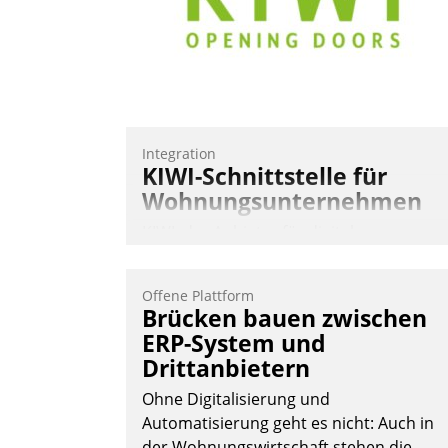
Integration
KIWI-Schnittstelle für
Wohnungsunternehmen
KIWI, der Anbieter für digitalen
Türzugang, kooperiert mit dem
Beratungs- und
Offene Plattform
Softwareentwicklungshaus Datatrain.
Brücken bauen zwischen
ERP-System und
Drittanbietern
Ohne Digitalisierung und
Automatisierung geht es nicht: Auch in
der Wohnungswirtschaft stehen die