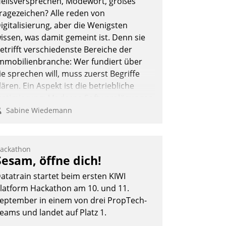
eilsversprechen, Modewort, großes
ragezeichen? Alle reden von
igitalisierung, aber die Wenigsten
issen, was damit gemeint ist. Denn sie
etrifft verschiedenste Bereiche der
mmobilienbranche: Wer fundiert über
ie sprechen will, muss zuerst Begriffe
lären. Ein Aspekt ist die betriebliche
ptimierung: Moderne Softwarelösungen
rmöglichen große Einsparungen durch
Sabine Wiedemann
ptimierte und automatisierte Prozesse.
och man darf nicht zu viel erwarten:
llein mit der Einführung einer neuen
ackathon
Sesam, öffne dich!
oftware ist es nicht getan. Die
igitalisierung erfordert von
atatrain startet beim ersten KIWI
nternehmen die Bereitschaft, sich zu
latform Hackathon am 10. und 11.
berprüfen, zu hinterfragen und zu
eptember in einem von drei PropTech-
erändern.
eams und landet auf Platz 1.