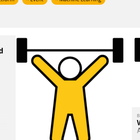
d
B
E