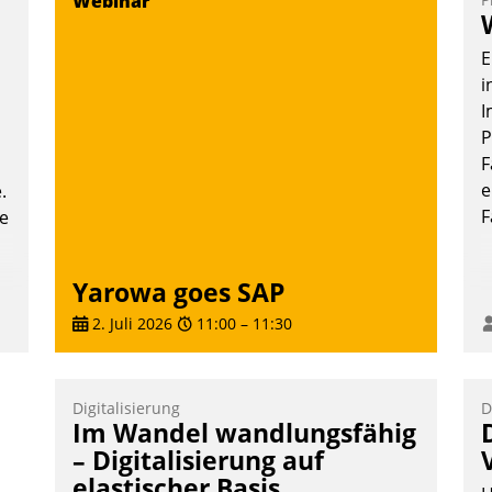
Webinar
T
i
E
L
i
I
P
F
e
.
F
te
Yarowa goes SAP
2. Juli 2026
11:00
–
11:30
Digitalisierung
D
Im Wandel wandlungsfähig
– Digitalisierung auf
elastischer Basis