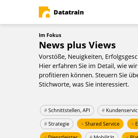
Datatrain
Im Fokus
News plus Views
Vorstöße, Neuigkeiten, Erfolgsgesc
Hier erfahren Sie im Detail, wie wir
profitieren können. Steuern Sie üb
Stichworte, was Sie interessiert.
#
Schnittstellen, API
#
Kundenservic
#
Strategie
×
Shared Service
×
×
Dienstleister
#
Mobilität
×
Pla