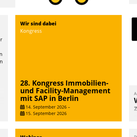
I
a
V
Wir sind dabei
D
Kongress
N
or
n
en
28. Kongress Immobilien-
und Facility-Management
A
mit SAP in Berlin
14. September 2026
–
15. September 2026
B
A
e
P