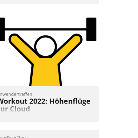
mpulse, dann wurden die Gäste selbst
ktiv und sammelten methodisch
ernetzungsideen fürs Quartier.
azwischen zeigte Datatrain, was es
eues zu bieten hat.
Nadja Hußmann
nwendertreffen
Workout 2022: Höhenflüge
zur Cloud
eim virtuellen Datatrain-
nwendertreffen am 27. April 2022
rhielten die Teilnehmerinnen und
ropTechCheck