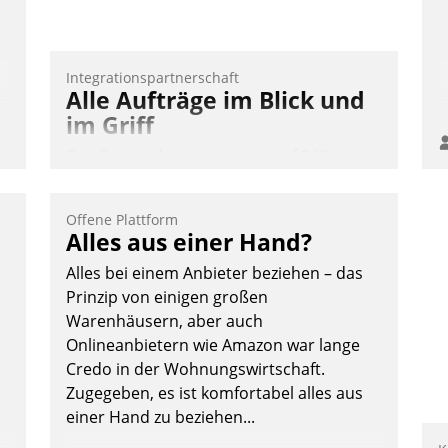
Integrationspartnerschaft
Alle Aufträge im Blick und
im Griff
Das Proptech Yarowa setzt auf SAP-
Schnittstellenkompetenz: Datatrain
integriert Yarowas Portal zur Vergabe
Offene Plattform
und Verwaltung von Aufträgen der
Alles aus einer Hand?
operativen Instandhaltung in die SAP-
Alles bei einem Anbieter beziehen – das
Systemlandschaft deutscher
Prinzip von einigen großen
Wohnungsunternehmen – und
Warenhäusern, aber auch
beschleunigt damit den Weg vom
Onlineanbietern wie Amazon war lange
Mieteranliegen zum Dienstleisterauftrag.
Credo in der Wohnungswirtschaft.
Nadja Hußmann
Zugegeben, es ist komfortabel alles aus
einer Hand zu beziehen...