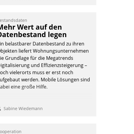
022 verpflichtende unterjährige
erbrauchsinformation schnell,
uverlässig und leicht bekömmlich bereit:
estandsdaten
ie monatlichen Mitteilungen zum
Mehr Wert auf den
eizungs- und Wasserverbrauch gehen
Datenbestand legen
utomatisiert, vollständig und auf
in belastbarer Datenbestand zu ihren
unsch über mehrere zuvor festgelegte
bjekten liefert Wohnungsunternehmen
ommunikationswege bei den
ie Grundlage für die Megatrends
mpfängern ein.
igitalisierung und Effizienzsteigerung –
Nadja Hußmann
och vielerorts muss er erst noch
ufgebaut werden. Mobile Lösungen sind
abei eine große Hilfe.
Sabine Wiedemann
ooperation