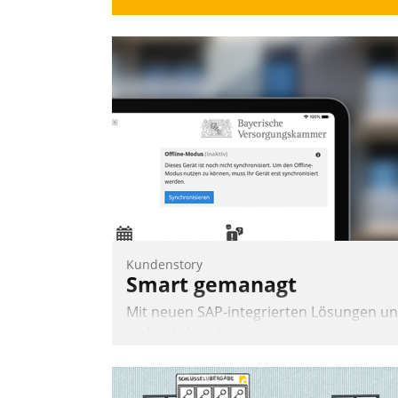
Kundenstory
Smart gemanagt
Mit neuen SAP-integrierten Lösungen u
einheitlichen Prozessen ist das
Immobilienmanagement der Bayerische
Versorgungskammer im Ressort
Kapitalanlage für künftige Aufgaben und