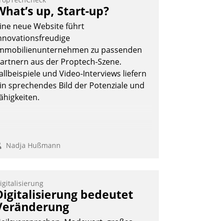
eilnehmer kurzweilige Einblicke in
What’s up, Start-up?
nnovative Cloud-Strategien und -
ine neue Website führt
ösungen mit hohem Zukunftspotenzial.
nnovationsfreudige
mmobilienunternehmen zu passenden
artnern aus der Proptech-Szene.
allbeispiele und Video-Interviews liefern
Andreas Lerchner
in sprechendes Bild der Potenziale und
ähigkeiten.
Nadja Hußmann
igitalisierung
Digitalisierung bedeutet
Veränderung