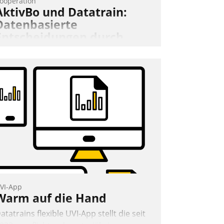
ooperation
AktivBo und Datatrain:
Datenbasierte
Entscheidungen durch
automatisierte
Mieterbefragungen
ktivBo und Datatrain kooperieren –
mmobilienunternehmen profitieren: Die
ahtlose Integration der Lösungen von
ktivBo und Datatrain ermöglicht
utomatisiert ausgelöste, zielgerichtete
ieterbefragungen – eine starke
rundlage für intelligente, datengestützte
ntscheidungen.
VI-App
Warm auf die Hand
atatrains flexible UVI-App stellt die seit