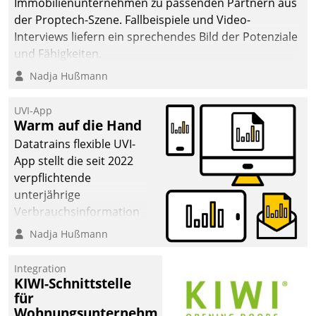
Immobilienunternehmen zu passenden Partnern aus
der Proptech-Szene. Fallbeispiele und Video-
Interviews liefern ein sprechendes Bild der Potenziale
und Fähigkeiten.
Nadja Hußmann
UVI-App
Warm auf die Hand
Datatrains flexible UVI-
App stellt die seit 2022
verpflichtende
unterjährige
Verbrauchsinformation
schnell, zuverlässig und
Nadja Hußmann
leicht bekömmlich bereit:
Die monatlichen
Integration
Mitteilungen zum
KIWI-Schnittstelle
für
Heizungs- und
Wohnungsunternehmen
Wasserverbrauch gehen