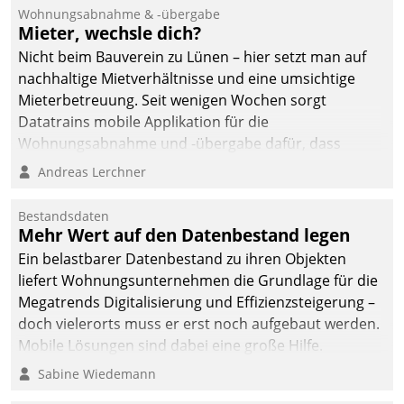
und Beschwerde-Management einen eigenen Kanal
Wohnungsabnahme & -übergabe
ein.
Mieter, wechsle dich?
Nicht beim Bauverein zu Lünen – hier setzt man auf
nachhaltige Mietverhältnisse und eine umsichtige
Mieterbetreuung. Seit wenigen Wochen sorgt
Datatrains mobile Applikation für die
Wohnungsabnahme und -übergabe dafür, dass
Mieter wohlgeordnet kommen und, so es sein muss,
Andreas Lerchner
gehen können.
Bestandsdaten
Mehr Wert auf den Datenbestand legen
Ein belastbarer Datenbestand zu ihren Objekten
liefert Wohnungsunternehmen die Grundlage für die
Megatrends Digitalisierung und Effizienzsteigerung –
doch vielerorts muss er erst noch aufgebaut werden.
Mobile Lösungen sind dabei eine große Hilfe.
Sabine Wiedemann