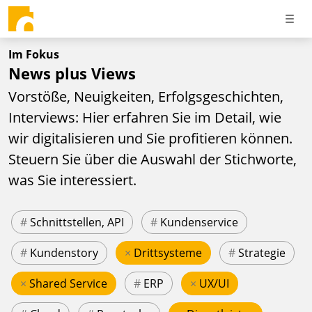
Im Fokus
News plus Views
Vorstöße, Neuigkeiten, Erfolgsgeschichten,
Interviews: Hier erfahren Sie im Detail, wie
wir digitalisieren und Sie profitieren können.
Steuern Sie über die Auswahl der Stichworte,
was Sie interessiert.
#
Schnittstellen, API
#
Kundenservice
#
Kundenstory
×
Drittsysteme
#
Strategie
×
Shared Service
#
ERP
×
UX/UI