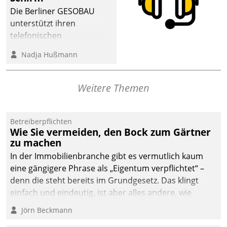
dafür ein Team
Die Berliner GESOBAU
bestehend aus
unterstützt ihren
Wohnungsunternehmen
telefonischen
und PropTech.
Mieterservice mit einem
Nadja Hußmann
digitalen Cockpit, das
situationsbezogen
passende Fragen und
Weitere Themen
Schlagworte auswirft.
Eine intuitive
Dialogführung ermöglicht
Betreiberpflichten
Wie Sie vermeiden, den Bock zum Gärtner
dem externen
zu machen
Serviceteam, Anrufe von
In der Immobilienbranche gibt es vermutlich kaum
Mietenden zügiger und
eine gängigere Phrase als „Eigentum verpflichtet“ –
effizienter zu bearbeiten.
denn die steht bereits im Grundgesetz. Das klingt
einfach und eindeutig, ist aber alles andere, wie
Branchenbeschäftigte wissen. Denn mit der
Jörn Beckmann
Verantwortung folgen Verpflichtungen.