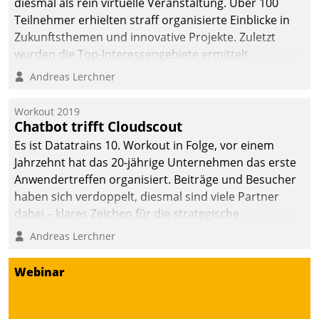
diesmal als rein virtuelle Veranstaltung. Über 100
Teilnehmer erhielten straff organisierte Einblicke in
Zukunftsthemen und innovative Projekte. Zuletzt
wurden die Top-Interessengebiete ermittelt.
Andreas Lerchner
Workout 2019
Chatbot trifft Cloudscout
Es ist Datatrains 10. Workout in Folge, vor einem
Jahrzehnt hat das 20-jährige Unternehmen das erste
Anwendertreffen organisiert. Beiträge und Besucher
haben sich verdoppelt, diesmal sind viele Partner
dabei – klares Zeichen für die strategische
Fokussierung auf den Kunden.
Andreas Lerchner
Webinar