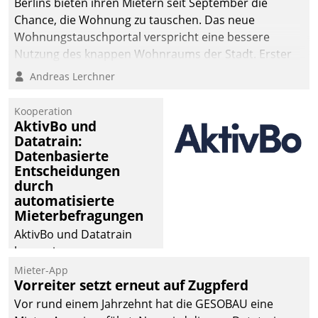
Berlins bieten ihren Mietern seit September die
Chance, die Wohnung zu tauschen. Das neue
Wohnungstauschportal verspricht eine bessere
Nutzung des knappen Wohnraums der Stadt. Erster
Anwendungsfall für Datatrains Lösung API-Hub mit
Andreas Lerchner
Schnittstellen zu den ERP-Systemen der
Unternehmen.
Kooperation
AktivBo und
Datatrain:
Datenbasierte
Entscheidungen
durch
automatisierte
Mieterbefragungen
AktivBo und Datatrain
kooperieren –
Immobilienunternehmen
Mieter-App
Vorreiter setzt erneut auf Zugpferd
profitieren: Die nahtlose
Integration der Lösungen
Vor rund einem Jahrzehnt hat die GESOBAU eine