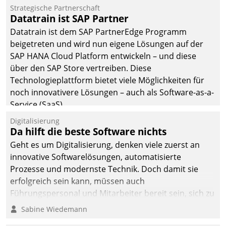
befolgt werden.
Strategische Partnerschaft
Datatrain ist SAP Partner
Datatrain ist dem SAP PartnerEdge Programm
beigetreten und wird nun eigene Lösungen auf der
SAP HANA Cloud Platform entwickeln – und diese
über den SAP Store vertreiben. Diese
Technologieplattform bietet viele Möglichkeiten für
noch innovativere Lösungen – auch als Software-as-a-
Service (SaaS).
Digitalisierung
Da hilft die beste Software nichts
Geht es um Digitalisierung, denken viele zuerst an
innovative Softwarelösungen, automatisierte
Prozesse und modernste Technik. Doch damit sie
erfolgreich sein kann, müssen auch
Führungspersonal und Mitarbeiter bereit sein, sich zu
verändern und anzupassen, sonst werden sie an ihr
Sabine Wiedemann
scheitern.