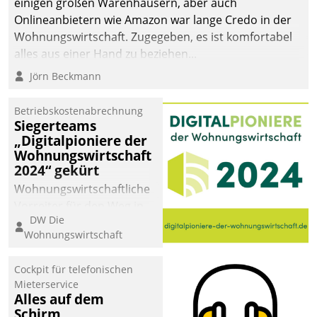
einigen großen Warenhäusern, aber auch
abgeben – rund um die
Onlineanbietern wie Amazon war lange Credo in der
Uhr.
Wohnungswirtschaft. Zugegeben, es ist komfortabel
alles aus einer Hand zu beziehen...
Jörn Beckmann
Betriebskostenabrechnung
Siegerteams
„Digitalpioniere der
Wohnungswirtschaft
2024“ gekürt
Wohnungswirtschaftliche
Vorreiter für den Weg in
DW Die
eine digitale Zukunft zu
Wohnungswirtschaft
finden, ist das Ziel des
Awards „Digitalpioniere
Cockpit für telefonischen
der
Mieterservice
Wohnungswirtschaft“.
Alles auf dem
Bewerben können sich
Schirm