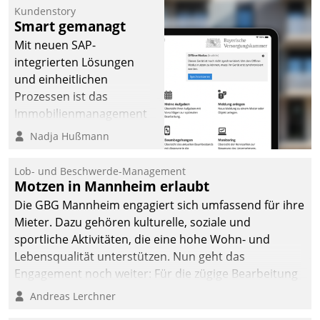
Kundenstory
Smart gemanagt
Mit neuen SAP-
integrierten Lösungen
und einheitlichen
Prozessen ist das
Immobilienmanagement
der Bayerischen
Nadja Hußmann
Versorgungskammer im
Ressort Kapitalanlage für
Lob- und Beschwerde-Management
künftige Aufgaben und
Motzen in Mannheim erlaubt
Herausforderungen
Die GBG Mannheim engagiert sich umfassend für ihre
gerüstet.
Mieter. Dazu gehören kulturelle, soziale und
sportliche Aktivitäten, die eine hohe Wohn- und
Lebensqualität unterstützen. Nun geht das
Engagement noch weiter: Für die zügige Bearbeitung
von Beschwerden – oder Lob – richtet das
Andreas Lerchner
Unternehmen mit Datatrains Applikation fürs Lob-