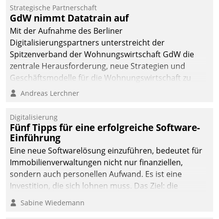
kommunale Wohnungsbauunternehmen daher
Strategische Partnerschaft
gemeinsam mit der Berliner Datatrain GmbH den
GdW nimmt Datatrain auf
Teilprozess der Objektsanierung digitalisiert.
Mit der Aufnahme des Berliner
Digitalisierungspartners unterstreicht der
Spitzenverband der Wohnungswirtschaft GdW die
zentrale Herausforderung, neue Strategien und
Geschäftsmodelle für die Wohnungswirtschaft zu
entwickeln.
Andreas Lerchner
Digitalisierung
Fünf Tipps für eine erfolgreiche Software-
Einführung
Eine neue Softwarelösung einzuführen, bedeutet für
Immobilienverwaltungen nicht nur finanziellen,
sondern auch personellen Aufwand. Es ist eine
Investition, die sich lohnen muss. Das Ziel: die
nachhaltige Optimierung der Geschäftsabläufe. Damit
Sabine Wiedemann
dieses Ziel erreicht wird, sollten einige Grundregeln