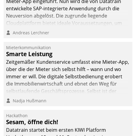
von AktivBo und
Mieter-App eingeführt. Nun wird die von Datatrain
Datatrain ermöglicht
entwickelte SAP-integrierte Anwendung durch die
automatisiert ausgelöste,
Neuversion abgelöst. Die zugrunde liegende
zielgerichtete
Cloudplattform bietet ideale Voraussetzungen, um
Mieterbefragungen – eine
die Funktionalität der App zu erweitern und weitere
Andreas Lerchner
starke Grundlage für
innovative Apps, auch von Drittanbietern, in SAP zu
intelligente,
integrieren.
Mieterkommunikation
datengestützte
Smarte Leistung
Entscheidungen.
Zeitgemäßer Kundenservice umfasst eine Mieter-App,
über die der Mieter sich selbst hilft – wann und wo
immer er will. Die digitale Selbstbedienung erobert
die Immobilienwirtschaft und ebnet den Weg für
selbstlaufende Geschäftsprozesse. Selbst ist der
Kunde und smart der Serviceanbieter.
Nadja Hußmann
Hackathon
Sesam, öffne dich!
Datatrain startet beim ersten KIWI Platform