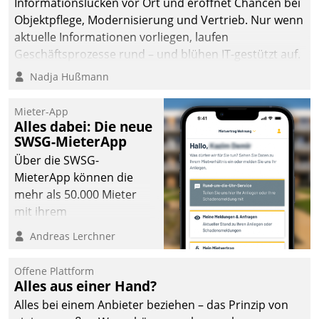
Informationslücken vor Ort und eröffnet Chancen bei
Objektpflege, Modernisierung und Vertrieb. Nur wenn
aktuelle Informationen vorliegen, laufen
Geschäftsprozesse rund – und blühen IT-gestützt auf.
Nadja Hußmann
Mieter-App
Alles dabei: Die neue
SWSG-MieterApp
Über die SWSG-
MieterApp können die
mehr als 50.000 Mieter
mit ihrem
Wohnungsunternehmen
Andreas Lerchner
kommunizieren, auf dem
Laufenden bleiben, Daten
Offene Plattform
einsehen und ändern
Alles aus einer Hand?
oder
Alles bei einem Anbieter beziehen – das Prinzip von
Schadensmeldungen