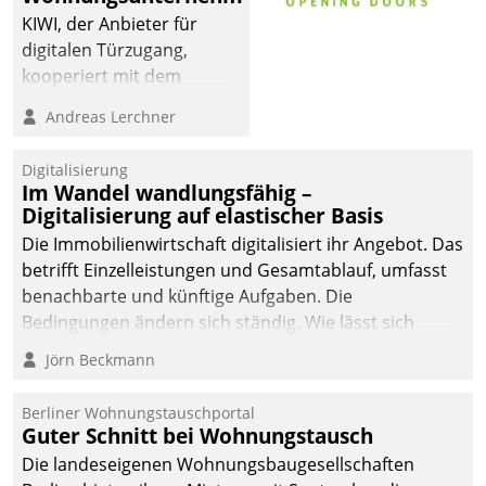
automatisiert, vollständig
KIWI, der Anbieter für
und auf Wunsch über
digitalen Türzugang,
mehrere zuvor
kooperiert mit dem
festgelegte
Beratungs- und
Andreas Lerchner
Kommunikationswege bei
Softwareentwicklungshaus
den Empfängern ein.
Datatrain.
Digitalisierung
Im Wandel wandlungsfähig –
Digitalisierung auf elastischer Basis
Die Immobilienwirtschaft digitalisiert ihr Angebot. Das
betrifft Einzelleistungen und Gesamtablauf, umfasst
benachbarte und künftige Aufgaben. Die
Bedingungen ändern sich ständig. Wie lässt sich
technisch die Kontrolle wahren und zugleich Freiraum
Jörn Beckmann
fürs Wachsen öffnen?
Berliner Wohnungstauschportal
Guter Schnitt bei Wohnungstausch
Die landeseigenen Wohnungsbaugesellschaften