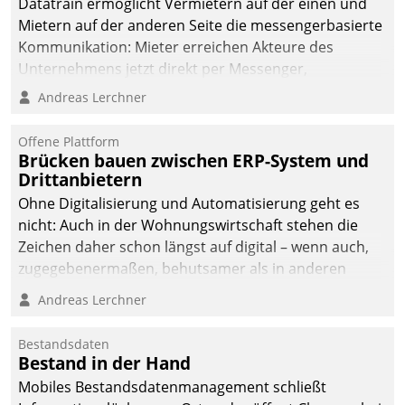
Datatrain ermöglicht Vermietern auf der einen und
die Bereitschaft, sich zu überprüfen, zu hinterfragen
Mietern auf der anderen Seite die messengerbasierte
und zu verändern.
Kommunikation: Mieter erreichen Akteure des
Unternehmens jetzt direkt per Messenger,
Mitarbeiter oder Dienstleister empfangen oder
Andreas Lerchner
versenden die Nachrichten via Cockpit.
Offene Plattform
Brücken bauen zwischen ERP-System und
Drittanbietern
Ohne Digitalisierung und Automatisierung geht es
nicht: Auch in der Wohnungswirtschaft stehen die
Zeichen daher schon längst auf digital – wenn auch,
zugegebenermaßen, behutsamer als in anderen
Branchen.
Andreas Lerchner
Bestandsdaten
Bestand in der Hand
Mobiles Bestandsdatenmanagement schließt