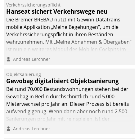
Verkehrssicherungspflicht
Hanseat sichert Verkehrswege neu
Die Bremer BREBAU nutzt mit Gewinn Datatrains
mobile Applikation „Meine Begehungen“, um die
Verkehrssicherungspflicht in ihren Beständen
wahrzunehmen. Mit „Meine Abnahmen & Übergaben“
ist nun ein weiteres Modul des Mobilen Cockpits im
Einsatz.
Andreas Lerchner
Objektsanierung
Gewobag digitalisiert Objektsanierung
Bei rund 70.000 Bestandswohnungen stehen bei der
Gewobag in Berlin durchschnittlich rund 5.000
Mieterwechsel pro Jahr an. Dieser Prozess ist bereits
aufwendig genug. Wenn dann aber noch rund 2.500
Sanierungen pro Jahr mit reinspielen, ist der
Betreuungs- und Organisationsaufwand immens. Im
Andreas Lerchner
Rahmen ihrer Digitalisierungsstrategie hat das