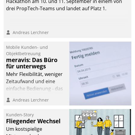
Hackathon am 10. und 11. September in einem von
drei PropTech-Teams und landet auf Platz 1.
Andreas Lerchner
Mobile Kunden- und
Objektbetreuung
meravis: Das Büro
für unterwegs
Mehr Flexibilität, weniger
Zeitaufwand und eine
einfache Bedienung - das
verspricht das aktuelle
Andreas Lerchner
Cockpit für mobile
Mitarbeiter von
Kunden-Story
Datatrain. Die meravis
Fliegender Wechsel
Wohnungsbau- und
Um kostspielige
Immobilien GmbH hat