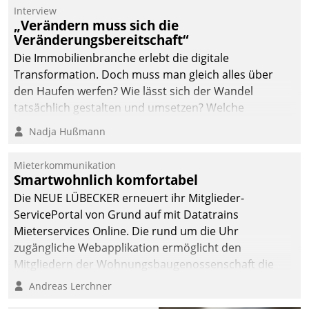
Interview
„Verändern muss sich die
Veränderungsbereitschaft“
Die Immobilienbranche erlebt die digitale
Transformation. Doch muss man gleich alles über
den Haufen werfen? Wie lässt sich der Wandel
tatsächlich gestalten und umsetzen? Welche
Argumente zählen wirklich?
Nadja Hußmann
Mieterkommunikation
Smartwohnlich komfortabel
Die NEUE LÜBECKER erneuert ihr Mitglieder-
ServicePortal von Grund auf mit Datatrains
Mieterservices Online. Die rund um die Uhr
zugängliche Webapplikation ermöglicht den
Mitgliedern der Wohnungs­bau­genossenschaft die
Kontaktaufnahme per Smartphone, Tablet oder PC.
Andreas Lerchner