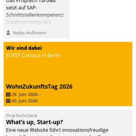
Das Proptech Yarowa
setzt auf SAP-
Schnittstellenkompetenz:
Datatrain integriert
Yarowas Portal zur
Nadja Hußmann
Vergabe und Verwaltung
von Aufträgen der
Wir sind dabei
operativen
EUREF Campus in Berlin
Instandhaltung in die
SAP-Systemlandschaft
deutscher
Wohnungsunternehmen
WohnZukunftsTag 2026
– und beschleunigt damit
29. Juni 2026
–
den Weg vom
30. Juni 2026
Mieteranliegen zum
Dienstleisterauftrag.
PropTechCheck
What’s up, Start-up?
Eine neue Website führt innovationsfreudige