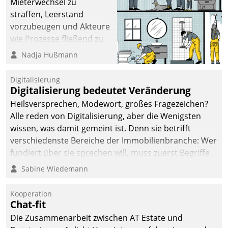
Mieterwechsel zu
sich dabei für den Betrieb
straffen, Leerstand
der Lösung über die SAP
vorzubeugen und Akteure
Cloud Platform
wie Prozesse fließend zu
entschieden - als erstes
vernetzen, nutzt die
Nadja Hußmann
Unternehmen am
Berliner Gewobag seit
Wohnungsmarkt.
Jahresbeginn eine
Digitalisierung
Überblick, Einsicht und
Digitalisierung bedeutet Veränderung
Eingriff bietende Lösung.
Heilsversprechen, Modewort, großes Fragezeichen?
Zur Entwicklung setzte
Alle reden von Digitalisierung, aber die Wenigsten
man auf
wissen, was damit gemeint ist. Denn sie betrifft
Cloudtechnologie,
verschiedenste Bereiche der Immobilienbranche: Wer
bewährte und Startup-
fundiert über sie sprechen will, muss zuerst Begriffe
Partner sowie erstmals
klären. Ein Aspekt ist die betriebliche Optimierung:
Sabine Wiedemann
agile Projektmethoden.
Moderne Softwarelösungen ermöglichen große
Einsparungen durch optimierte und automatisierte
Kooperation
Prozesse. Doch man darf nicht zu viel erwarten: Allein
Chat-fit
mit der Einführung einer neuen Software ist es nicht
Die Zusammenarbeit zwischen AT Estate und
getan. Die Digitalisierung erfordert von Unternehmen