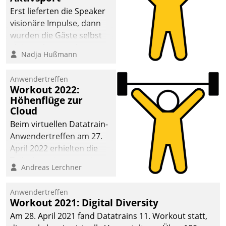
anspruchsvollen
Erst lieferten die Speaker
Aufgaben und
visionäre Impulse, dann
abnehmendem
wurden die Gäste selbst
Nachwuchs?
aktiv und sammelten
Nadja Hußmann
methodisch
Vernetzungsideen fürs
Anwendertreffen
Quartier. Dazwischen
Workout 2022:
zeigte Datatrain, was es
Höhenflüge zur
Neues zu bieten hat.
Cloud
Beim virtuellen Datatrain-
Anwendertreffen am 27.
April 2022 erhielten die
Teilnehmerinnen und
Andreas Lerchner
Teilnehmer kurzweilige
Einblicke in innovative
Anwendertreffen
Cloud-Strategien und -
Workout 2021: Digital Diversity
Lösungen mit hohem
Am 28. April 2021 fand Datatrains 11. Workout statt,
Zukunftspotenzial.