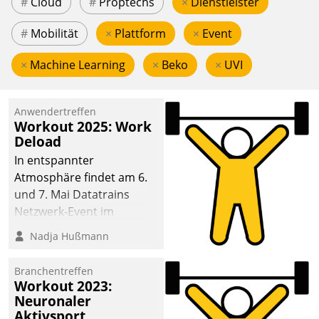
#
Cloud
#
Proptechs
×
Dienstleister
#
Mobilität
×
Plattform
×
Event
×
Machine Learning
×
Beko
×
UVI
Anwendertreffen
Workout 2025: Work
Deload
In entspannter
Atmosphäre findet am 6.
und 7. Mai Datatrains
Netzwerk-Event im
Kunden- und Partnerkreis
Nadja Hußmann
statt. Zentrale Frage: Wie
lassen sich
Branchentreffen
Mammutprojekte
Workout 2023:
meistern und Workloads
Neuronaler
Aktivsport
wuppen – bei zunehmend