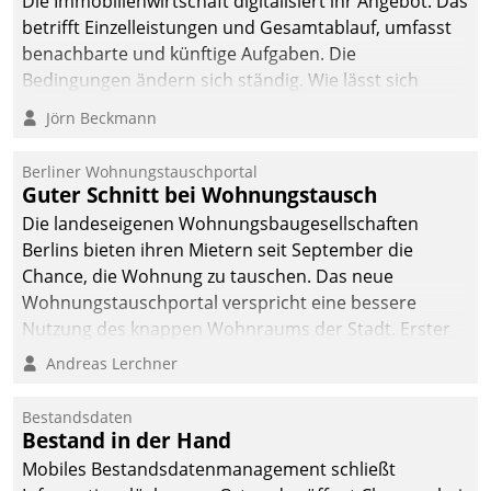
Die Immobilienwirtschaft digitalisiert ihr Angebot. Das
betrifft Einzelleistungen und Gesamtablauf, umfasst
benachbarte und künftige Aufgaben. Die
Bedingungen ändern sich ständig. Wie lässt sich
technisch die Kontrolle wahren und zugleich Freiraum
Jörn Beckmann
fürs Wachsen öffnen?
Berliner Wohnungstauschportal
Guter Schnitt bei Wohnungstausch
Die landeseigenen Wohnungsbaugesellschaften
Berlins bieten ihren Mietern seit September die
Chance, die Wohnung zu tauschen. Das neue
Wohnungstauschportal verspricht eine bessere
Nutzung des knappen Wohnraums der Stadt. Erster
Anwendungsfall für Datatrains Lösung API-Hub mit
Andreas Lerchner
Schnittstellen zu den ERP-Systemen der
Unternehmen.
Bestandsdaten
Bestand in der Hand
Mobiles Bestandsdatenmanagement schließt