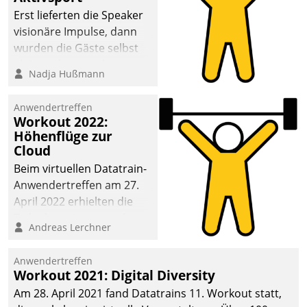
anspruchsvollen
Erst lieferten die Speaker
Aufgaben und
visionäre Impulse, dann
abnehmendem
wurden die Gäste selbst
Nachwuchs?
aktiv und sammelten
Nadja Hußmann
methodisch
Vernetzungsideen fürs
Anwendertreffen
Quartier. Dazwischen
Workout 2022:
zeigte Datatrain, was es
Höhenflüge zur
Neues zu bieten hat.
Cloud
Beim virtuellen Datatrain-
Anwendertreffen am 27.
April 2022 erhielten die
Teilnehmerinnen und
Andreas Lerchner
Teilnehmer kurzweilige
Einblicke in innovative
Anwendertreffen
Cloud-Strategien und -
Workout 2021: Digital Diversity
Lösungen mit hohem
Am 28. April 2021 fand Datatrains 11. Workout statt,
Zukunftspotenzial.