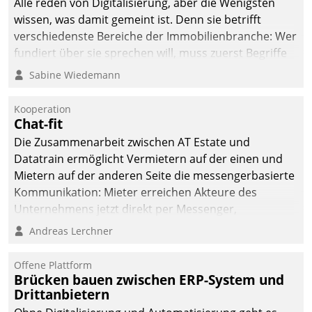
Alle reden von Digitalisierung, aber die Wenigsten
man auf
wissen, was damit gemeint ist. Denn sie betrifft
Cloudtechnologie,
verschiedenste Bereiche der Immobilienbranche: Wer
bewährte und Startup-
fundiert über sie sprechen will, muss zuerst Begriffe
Partner sowie erstmals
klären. Ein Aspekt ist die betriebliche Optimierung:
Sabine Wiedemann
agile Projektmethoden.
Moderne Softwarelösungen ermöglichen große
Einsparungen durch optimierte und automatisierte
Kooperation
Prozesse. Doch man darf nicht zu viel erwarten: Allein
Chat-fit
mit der Einführung einer neuen Software ist es nicht
Die Zusammenarbeit zwischen AT Estate und
getan. Die Digitalisierung erfordert von Unternehmen
Datatrain ermöglicht Vermietern auf der einen und
die Bereitschaft, sich zu überprüfen, zu hinterfragen
Mietern auf der anderen Seite die messengerbasierte
und zu verändern.
Kommunikation: Mieter erreichen Akteure des
Unternehmens jetzt direkt per Messenger,
Mitarbeiter oder Dienstleister empfangen oder
Andreas Lerchner
versenden die Nachrichten via Cockpit.
Offene Plattform
Brücken bauen zwischen ERP-System und
Drittanbietern