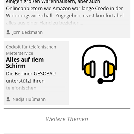
einigen großen Warenhäusern, aber auch
abgeben – rund um die
Onlineanbietern wie Amazon war lange Credo in der
Uhr.
Wohnungswirtschaft. Zugegeben, es ist komfortabel
alles aus einer Hand zu beziehen...
Jörn Beckmann
Cockpit für telefonischen
Mieterservice
Alles auf dem
Schirm
Die Berliner GESOBAU
unterstützt ihren
telefonischen
Mieterservice mit einem
Nadja Hußmann
digitalen Cockpit, das
situationsbezogen
passende Fragen und
Weitere Themen
Schlagworte auswirft.
Eine intuitive