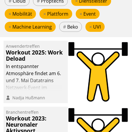
#
Cloud
#
Proptechs
×
Dienstleister
×
Mobilität
×
Plattform
×
Event
×
Machine Learning
#
Beko
×
UVI
Anwendertreffen
Workout 2025: Work
Deload
In entspannter
Atmosphäre findet am 6.
und 7. Mai Datatrains
Netzwerk-Event im
Kunden- und Partnerkreis
Nadja Hußmann
statt. Zentrale Frage: Wie
lassen sich
Branchentreffen
Mammutprojekte
Workout 2023:
meistern und Workloads
Neuronaler
Aktivsport
wuppen – bei zunehmend