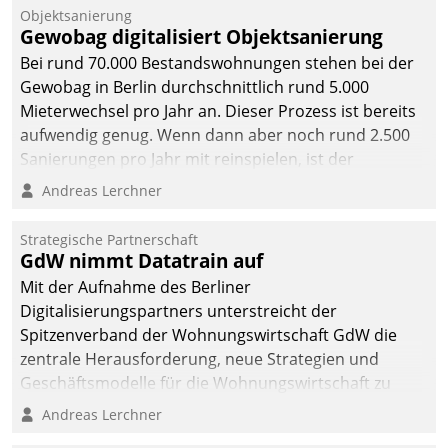
Objektsanierung
Gewobag digitalisiert Objektsanierung
Bei rund 70.000 Bestandswohnungen stehen bei der
Gewobag in Berlin durchschnittlich rund 5.000
Mieterwechsel pro Jahr an. Dieser Prozess ist bereits
aufwendig genug. Wenn dann aber noch rund 2.500
Sanierungen pro Jahr mit reinspielen, ist der
Betreuungs- und Organisationsaufwand immens. Im
Andreas Lerchner
Rahmen ihrer Digitalisierungsstrategie hat das
kommunale Wohnungsbauunternehmen daher
Strategische Partnerschaft
gemeinsam mit der Berliner Datatrain GmbH den
GdW nimmt Datatrain auf
Teilprozess der Objektsanierung digitalisiert.
Mit der Aufnahme des Berliner
Digitalisierungspartners unterstreicht der
Spitzenverband der Wohnungswirtschaft GdW die
zentrale Herausforderung, neue Strategien und
Geschäftsmodelle für die Wohnungswirtschaft zu
entwickeln.
Andreas Lerchner