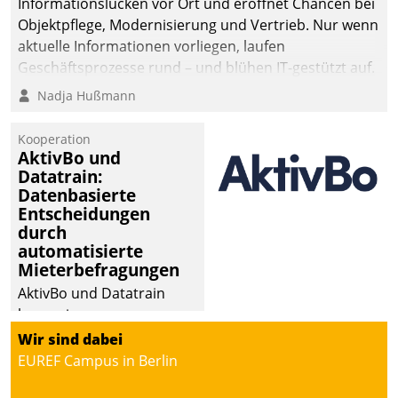
Informationslücken vor Ort und eröffnet Chancen bei
Objektpflege, Modernisierung und Vertrieb. Nur wenn
aktuelle Informationen vorliegen, laufen
Geschäftsprozesse rund – und blühen IT-gestützt auf.
Nadja Hußmann
Kooperation
AktivBo und
Datatrain:
Datenbasierte
Entscheidungen
durch
automatisierte
Mieterbefragungen
AktivBo und Datatrain
kooperieren –
Immobilienunternehmen
Wir sind dabei
profitieren: Die nahtlose
EUREF Campus in Berlin
Integration der Lösungen