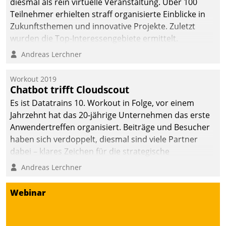
diesmal als rein virtuelle Veranstaltung. Über 100
Teilnehmer erhielten straff organisierte Einblicke in
Zukunftsthemen und innovative Projekte. Zuletzt
wurden die Top-Interessengebiete ermittelt.
Andreas Lerchner
Workout 2019
Chatbot trifft Cloudscout
Es ist Datatrains 10. Workout in Folge, vor einem
Jahrzehnt hat das 20-jährige Unternehmen das erste
Anwendertreffen organisiert. Beiträge und Besucher
haben sich verdoppelt, diesmal sind viele Partner
dabei – klares Zeichen für die strategische
Fokussierung auf den Kunden.
Andreas Lerchner
Webinar