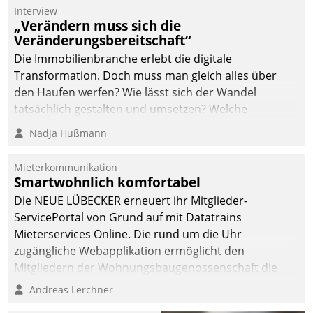
Dialogführung ermöglicht
Interview
„Verändern muss sich die
dem externen
Veränderungsbereitschaft“
Serviceteam, Anrufe von
Die Immobilienbranche erlebt die digitale
Mietenden zügiger und
Transformation. Doch muss man gleich alles über
effizienter zu bearbeiten.
den Haufen werfen? Wie lässt sich der Wandel
tatsächlich gestalten und umsetzen? Welche
Argumente zählen wirklich?
Nadja Hußmann
Mieterkommunikation
Smartwohnlich komfortabel
Die NEUE LÜBECKER erneuert ihr Mitglieder-
ServicePortal von Grund auf mit Datatrains
Mieterservices Online. Die rund um die Uhr
zugängliche Webapplikation ermöglicht den
Mitgliedern der Wohnungs­bau­genossenschaft die
Kontaktaufnahme per Smartphone, Tablet oder PC.
Andreas Lerchner