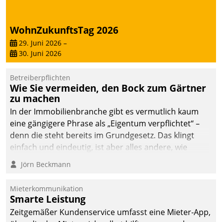
von AktivBo und
Datatrain ermöglicht
automatisiert ausgelöste,
WohnZukunftsTag 2026
zielgerichtete
29. Juni 2026
–
Mieterbefragungen – eine
30. Juni 2026
starke Grundlage für
intelligente,
Betreiberpflichten
datengestützte
Wie Sie vermeiden, den Bock zum Gärtner
Entscheidungen.
zu machen
In der Immobilienbranche gibt es vermutlich kaum
eine gängigere Phrase als „Eigentum verpflichtet“ –
denn die steht bereits im Grundgesetz. Das klingt
einfach und eindeutig, ist aber alles andere, wie
Branchenbeschäftigte wissen. Denn mit der
Jörn Beckmann
Verantwortung folgen Verpflichtungen.
Mieterkommunikation
Smarte Leistung
Zeitgemäßer Kundenservice umfasst eine Mieter-App,