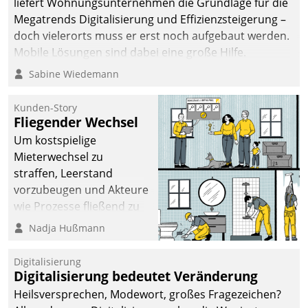
liefert Wohnungsunternehmen die Grundlage für die
Megatrends Digitalisierung und Effizienzsteigerung –
doch vielerorts muss er erst noch aufgebaut werden.
Mobile Lösungen sind dabei eine große Hilfe.
Sabine Wiedemann
Kunden-Story
Fliegender Wechsel
Um kostspielige
Mieterwechsel zu
straffen, Leerstand
vorzubeugen und Akteure
wie Prozesse fließend zu
vernetzen, nutzt die
Nadja Hußmann
Berliner Gewobag seit
Jahresbeginn eine
Digitalisierung
Überblick, Einsicht und
Digitalisierung bedeutet Veränderung
Eingriff bietende Lösung.
Heilsversprechen, Modewort, großes Fragezeichen?
Zur Entwicklung setzte