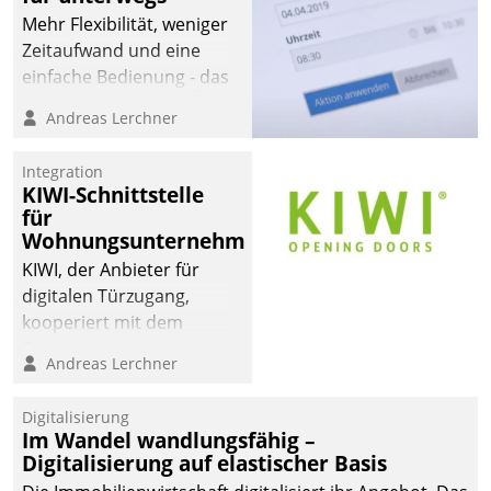
Mehr Flexibilität, weniger
Zeitaufwand und eine
einfache Bedienung - das
verspricht das aktuelle
Andreas Lerchner
Cockpit für mobile
Mitarbeiter von
Integration
Datatrain. Die meravis
KIWI-Schnittstelle
Wohnungsbau- und
für
Immobilien GmbH hat
Wohnungsunternehmen
sich dabei für den Betrieb
KIWI, der Anbieter für
der Lösung über die SAP
digitalen Türzugang,
Cloud Platform
kooperiert mit dem
entschieden - als erstes
Beratungs- und
Andreas Lerchner
Unternehmen am
Softwareentwicklungshaus
Wohnungsmarkt.
Datatrain.
Digitalisierung
Im Wandel wandlungsfähig –
Digitalisierung auf elastischer Basis