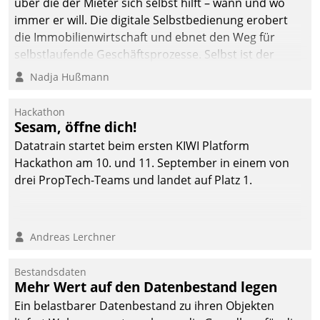
über die der Mieter sich selbst hilft – wann und wo
immer er will. Die digitale Selbstbedienung erobert
die Immobilienwirtschaft und ebnet den Weg für
selbstlaufende Geschäftsprozesse. Selbst ist der
Kunde und smart der Serviceanbieter.
Nadja Hußmann
Hackathon
Sesam, öffne dich!
Datatrain startet beim ersten KIWI Platform
Hackathon am 10. und 11. September in einem von
drei PropTech-Teams und landet auf Platz 1.
Andreas Lerchner
Bestandsdaten
Mehr Wert auf den Datenbestand legen
Ein belastbarer Datenbestand zu ihren Objekten