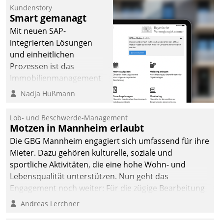
Kundenstory
Smart gemanagt
Mit neuen SAP-
integrierten Lösungen
und einheitlichen
Prozessen ist das
Immobilienmanagement
der Bayerischen
Nadja Hußmann
Versorgungskammer im
Ressort Kapitalanlage für
Lob- und Beschwerde-Management
künftige Aufgaben und
Motzen in Mannheim erlaubt
Herausforderungen
Die GBG Mannheim engagiert sich umfassend für ihre
gerüstet.
Mieter. Dazu gehören kulturelle, soziale und
sportliche Aktivitäten, die eine hohe Wohn- und
Lebensqualität unterstützen. Nun geht das
Engagement noch weiter: Für die zügige Bearbeitung
von Beschwerden – oder Lob – richtet das
Andreas Lerchner
Unternehmen mit Datatrains Applikation fürs Lob-