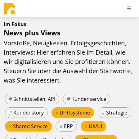
Im Fokus
News plus Views
Vorstöße, Neuigkeiten, Erfolgsgeschichten,
Interviews: Hier erfahren Sie im Detail, wie
wir digitalisieren und Sie profitieren können.
Steuern Sie über die Auswahl der Stichworte,
was Sie interessiert.
#
Schnittstellen, API
#
Kundenservice
#
Kundenstory
×
Drittsysteme
#
Strategie
×
Shared Service
#
ERP
×
UX/UI