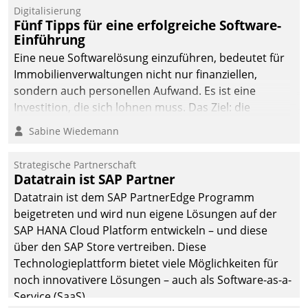
Digitalisierung
Fünf Tipps für eine erfolgreiche Software-
Einführung
Eine neue Softwarelösung einzuführen, bedeutet für
Immobilienverwaltungen nicht nur finanziellen,
sondern auch personellen Aufwand. Es ist eine
Investition, die sich lohnen muss. Das Ziel: die
nachhaltige Optimierung der Geschäftsabläufe. Damit
Sabine Wiedemann
dieses Ziel erreicht wird, sollten einige Grundregeln
befolgt werden.
Strategische Partnerschaft
Datatrain ist SAP Partner
Datatrain ist dem SAP PartnerEdge Programm
beigetreten und wird nun eigene Lösungen auf der
SAP HANA Cloud Platform entwickeln – und diese
über den SAP Store vertreiben. Diese
Technologieplattform bietet viele Möglichkeiten für
noch innovativere Lösungen – auch als Software-as-a-
Service (SaaS).