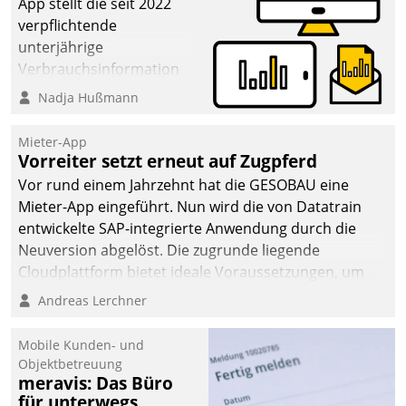
App stellt die seit 2022
verpflichtende
unterjährige
Verbrauchsinformation
schnell, zuverlässig und
Nadja Hußmann
leicht bekömmlich bereit:
Die monatlichen
Mieter-App
Mitteilungen zum
Vorreiter setzt erneut auf Zugpferd
Heizungs- und
Vor rund einem Jahrzehnt hat die GESOBAU eine
Wasserverbrauch gehen
Mieter-App eingeführt. Nun wird die von Datatrain
automatisiert, vollständig
entwickelte SAP-integrierte Anwendung durch die
und auf Wunsch über
Neuversion abgelöst. Die zugrunde liegende
mehrere zuvor
Cloudplattform bietet ideale Voraussetzungen, um
festgelegte
die Funktionalität der App zu erweitern und weitere
Andreas Lerchner
Kommunikationswege bei
innovative Apps, auch von Drittanbietern, in SAP zu
den Empfängern ein.
integrieren.
Mobile Kunden- und
Objektbetreuung
meravis: Das Büro
für unterwegs