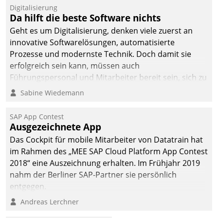
Digitalisierung
Da hilft die beste Software nichts
Geht es um Digitalisierung, denken viele zuerst an
innovative Softwarelösungen, automatisierte
Prozesse und modernste Technik. Doch damit sie
erfolgreich sein kann, müssen auch
Führungspersonal und Mitarbeiter bereit sein, sich zu
verändern und anzupassen, sonst werden sie an ihr
Sabine Wiedemann
scheitern.
SAP App Contest
Ausgezeichnete App
Das Cockpit für mobile Mitarbeiter von Datatrain hat
im Rahmen des „MEE SAP Cloud Platform App Contest
2018“ eine Auszeichnung erhalten. Im Frühjahr 2019
nahm der Berliner SAP-Partner sie persönlich
entgegen.
Andreas Lerchner