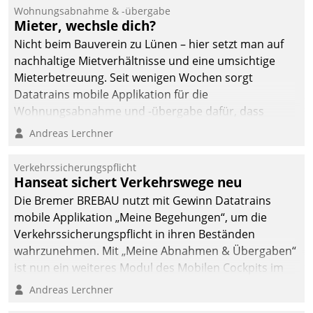
und Beschwerde-Management einen eigenen Kanal
Wohnungsabnahme & -übergabe
ein.
Mieter, wechsle dich?
Nicht beim Bauverein zu Lünen – hier setzt man auf
nachhaltige Mietverhältnisse und eine umsichtige
Mieterbetreuung. Seit wenigen Wochen sorgt
Datatrains mobile Applikation für die
Wohnungsabnahme und -übergabe dafür, dass
Mieter wohlgeordnet kommen und, so es sein muss,
Andreas Lerchner
gehen können.
Verkehrssicherungspflicht
Hanseat sichert Verkehrswege neu
Die Bremer BREBAU nutzt mit Gewinn Datatrains
mobile Applikation „Meine Begehungen“, um die
Verkehrssicherungspflicht in ihren Beständen
wahrzunehmen. Mit „Meine Abnahmen & Übergaben“
ist nun ein weiteres Modul des Mobilen Cockpits im
Einsatz.
Andreas Lerchner