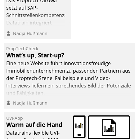
Das Proptech Yarowa
setzt auf SAP-
Schnittstellenkompetenz:
Datatrain integriert
Yarowas Portal zur
Nadja Hußmann
Vergabe und Verwaltung
von Aufträgen der
PropTechCheck
operativen
What’s up, Start-up?
Instandhaltung in die
Eine neue Website führt innovationsfreudige
SAP-Systemlandschaft
Immobilienunternehmen zu passenden Partnern aus
deutscher
der Proptech-Szene. Fallbeispiele und Video-
Wohnungsunternehmen
Interviews liefern ein sprechendes Bild der Potenziale
– und beschleunigt damit
und Fähigkeiten.
den Weg vom
Nadja Hußmann
Mieteranliegen zum
Dienstleisterauftrag.
UVI-App
Warm auf die Hand
Datatrains flexible UVI-