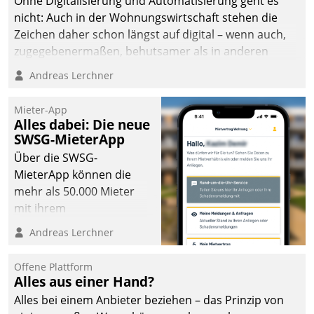
Ohne Digitalisierung und Automatisierung geht es
nicht: Auch in der Wohnungswirtschaft stehen die
Zeichen daher schon längst auf digital – wenn auch,
zugegebenermaßen, behutsamer als in anderen
Branchen.
Andreas Lerchner
Mieter-App
Alles dabei: Die neue
SWSG-MieterApp
Über die SWSG-
MieterApp können die
mehr als 50.000 Mieter
mit ihrem
Wohnungsunternehmen
Andreas Lerchner
kommunizieren, auf dem
Laufenden bleiben, Daten
Offene Plattform
einsehen und ändern
Alles aus einer Hand?
oder
Alles bei einem Anbieter beziehen – das Prinzip von
Schadensmeldungen