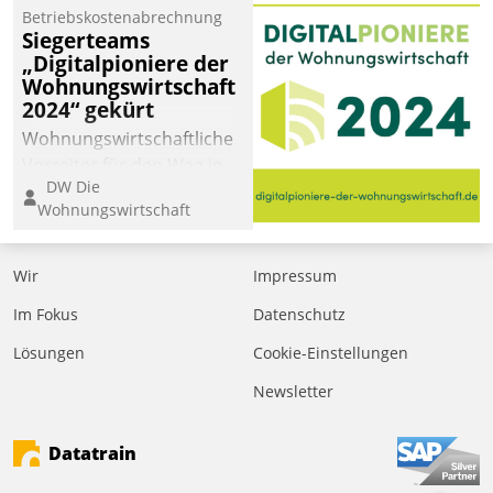
Betriebskostenabrechnung
Siegerteams
„Digitalpioniere der
Wohnungswirtschaft
2024“ gekürt
Wohnungswirtschaftliche
Vorreiter für den Weg in
DW Die
eine digitale Zukunft zu
Wohnungswirtschaft
finden, ist das Ziel des
Awards „Digitalpioniere
der
Wir
Impressum
Wohnungswirtschaft“.
Im Fokus
Datenschutz
Bewerben können sich
dafür ein Team
Lösungen
Cookie-Einstellungen
bestehend aus
Newsletter
Wohnungsunternehmen
und PropTech.
Datatrain