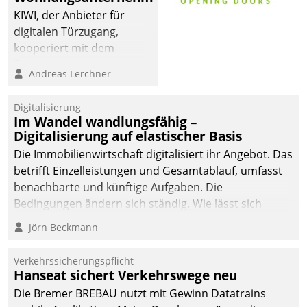
KIWI, der Anbieter für
digitalen Türzugang,
kooperiert mit dem
Beratungs- und
Andreas Lerchner
Softwareentwicklungshaus
Datatrain.
Digitalisierung
Im Wandel wandlungsfähig –
Digitalisierung auf elastischer Basis
Die Immobilienwirtschaft digitalisiert ihr Angebot. Das
betrifft Einzelleistungen und Gesamtablauf, umfasst
benachbarte und künftige Aufgaben. Die
Bedingungen ändern sich ständig. Wie lässt sich
technisch die Kontrolle wahren und zugleich Freiraum
Jörn Beckmann
fürs Wachsen öffnen?
Verkehrssicherungspflicht
Hanseat sichert Verkehrswege neu
Die Bremer BREBAU nutzt mit Gewinn Datatrains