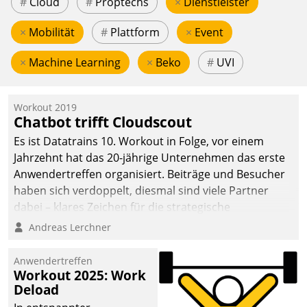
#
Cloud
#
Proptechs
×
Dienstleister
×
Mobilität
#
Plattform
×
Event
×
Machine Learning
×
Beko
#
UVI
Workout 2019
Chatbot trifft Cloudscout
Es ist Datatrains 10. Workout in Folge, vor einem
Jahrzehnt hat das 20-jährige Unternehmen das erste
Anwendertreffen organisiert. Beiträge und Besucher
haben sich verdoppelt, diesmal sind viele Partner
dabei – klares Zeichen für die strategische
Fokussierung auf den Kunden.
Andreas Lerchner
Anwendertreffen
Workout 2025: Work
Deload