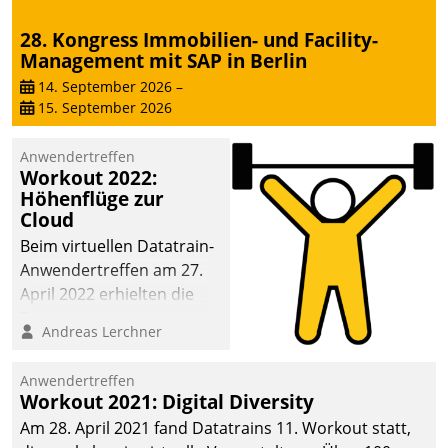
28. Kongress Immobilien- und Facility-
Management mit SAP in Berlin
14. September 2026
–
15. September 2026
Anwendertreffen
Workout 2022:
Höhenflüge zur
Cloud
Beim virtuellen Datatrain-
Anwendertreffen am 27.
April 2022 erhielten die
Teilnehmerinnen und
Andreas Lerchner
Teilnehmer kurzweilige
Einblicke in innovative
Anwendertreffen
Cloud-Strategien und -
Workout 2021: Digital Diversity
Lösungen mit hohem
Am 28. April 2021 fand Datatrains 11. Workout statt,
Zukunftspotenzial.