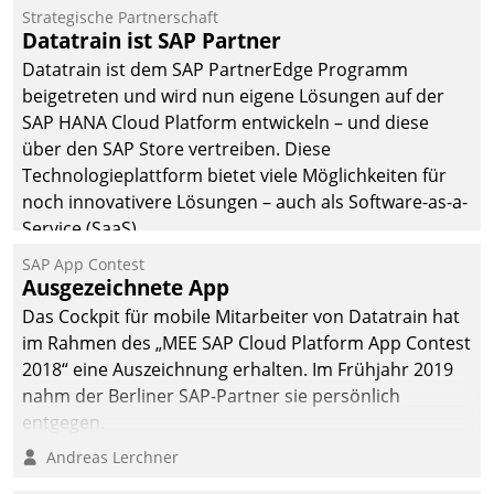
Einsparungen durch optimierte und automatisierte
Strategische Partnerschaft
Prozesse. Doch man darf nicht zu viel erwarten: Allein
Datatrain ist SAP Partner
mit der Einführung einer neuen Software ist es nicht
Datatrain ist dem SAP PartnerEdge Programm
getan. Die Digitalisierung erfordert von Unternehmen
beigetreten und wird nun eigene Lösungen auf der
die Bereitschaft, sich zu überprüfen, zu hinterfragen
SAP HANA Cloud Platform entwickeln – und diese
und zu verändern.
über den SAP Store vertreiben. Diese
Technologieplattform bietet viele Möglichkeiten für
noch innovativere Lösungen – auch als Software-as-a-
Service (SaaS).
SAP App Contest
Ausgezeichnete App
Das Cockpit für mobile Mitarbeiter von Datatrain hat
im Rahmen des „MEE SAP Cloud Platform App Contest
2018“ eine Auszeichnung erhalten. Im Frühjahr 2019
nahm der Berliner SAP-Partner sie persönlich
entgegen.
Andreas Lerchner