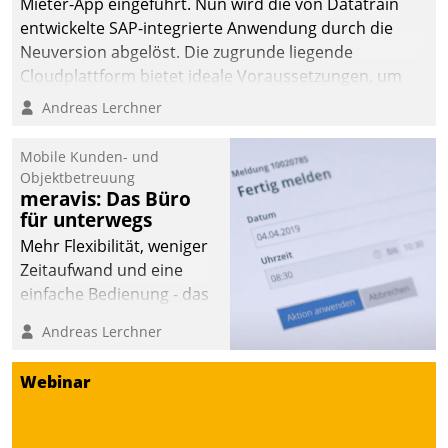
Mieter-App eingeführt. Nun wird die von Datatrain
entwickelte SAP-integrierte Anwendung durch die
Neuversion abgelöst. Die zugrunde liegende
Cloudplattform bietet ideale Voraussetzungen, um
die Funktionalität der App zu erweitern und weitere
Andreas Lerchner
innovative Apps, auch von Drittanbietern, in SAP zu
integrieren.
Mobile Kunden- und
Objektbetreuung
meravis: Das Büro
für unterwegs
Mehr Flexibilität, weniger
Zeitaufwand und eine
einfache Bedienung - das
verspricht das aktuelle
Andreas Lerchner
Cockpit für mobile
Mitarbeiter von
Webinar
Datatrain. Die meravis
Wohnungsbau- und
Immobilien GmbH hat