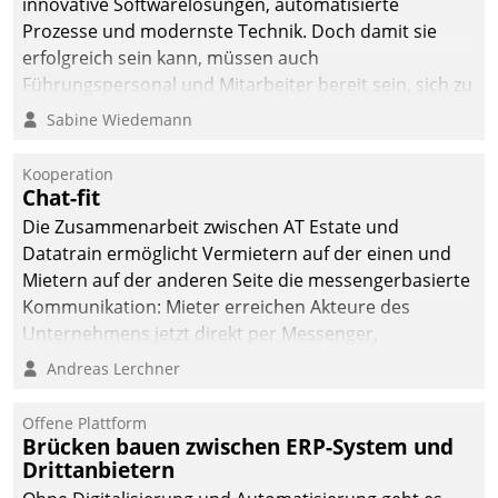
innovative Softwarelösungen, automatisierte
Prozesse und modernste Technik. Doch damit sie
erfolgreich sein kann, müssen auch
Führungspersonal und Mitarbeiter bereit sein, sich zu
verändern und anzupassen, sonst werden sie an ihr
Sabine Wiedemann
scheitern.
Kooperation
Chat-fit
Die Zusammenarbeit zwischen AT Estate und
Datatrain ermöglicht Vermietern auf der einen und
Mietern auf der anderen Seite die messengerbasierte
Kommunikation: Mieter erreichen Akteure des
Unternehmens jetzt direkt per Messenger,
Mitarbeiter oder Dienstleister empfangen oder
Andreas Lerchner
versenden die Nachrichten via Cockpit.
Offene Plattform
Brücken bauen zwischen ERP-System und
Drittanbietern