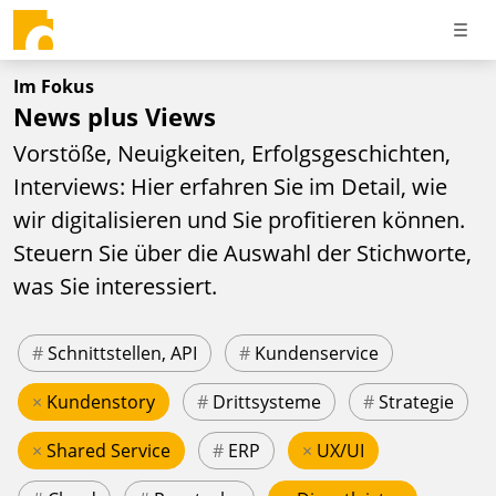
Im Fokus
News plus Views
Vorstöße, Neuigkeiten, Erfolgsgeschichten,
Interviews: Hier erfahren Sie im Detail, wie
wir digitalisieren und Sie profitieren können.
Steuern Sie über die Auswahl der Stichworte,
was Sie interessiert.
#
Schnittstellen, API
#
Kundenservice
×
Kundenstory
#
Drittsysteme
#
Strategie
×
Shared Service
#
ERP
×
UX/UI