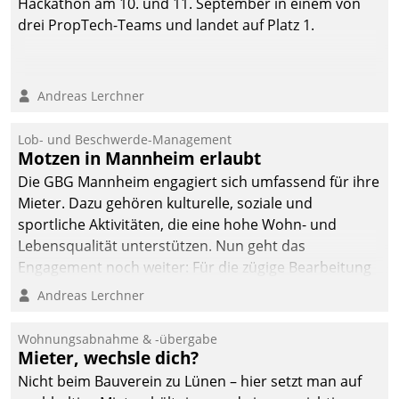
Hackathon am 10. und 11. September in einem von
drei PropTech-Teams und landet auf Platz 1.
Andreas Lerchner
Lob- und Beschwerde-Management
Motzen in Mannheim erlaubt
Die GBG Mannheim engagiert sich umfassend für ihre
Mieter. Dazu gehören kulturelle, soziale und
sportliche Aktivitäten, die eine hohe Wohn- und
Lebensqualität unterstützen. Nun geht das
Engagement noch weiter: Für die zügige Bearbeitung
von Beschwerden – oder Lob – richtet das
Andreas Lerchner
Unternehmen mit Datatrains Applikation fürs Lob-
und Beschwerde-Management einen eigenen Kanal
Wohnungsabnahme & -übergabe
ein.
Mieter, wechsle dich?
Nicht beim Bauverein zu Lünen – hier setzt man auf