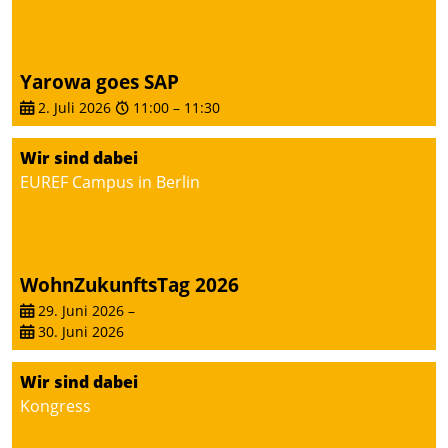
sich dabei für den Betrieb
der Lösung über die SAP
Cloud Platform
Yarowa goes SAP
entschieden - als erstes
2. Juli 2026
11:00
–
11:30
Unternehmen am
Wohnungsmarkt.
Wir sind dabei
EUREF Campus in Berlin
WohnZukunftsTag 2026
29. Juni 2026
–
30. Juni 2026
Wir sind dabei
Kongress