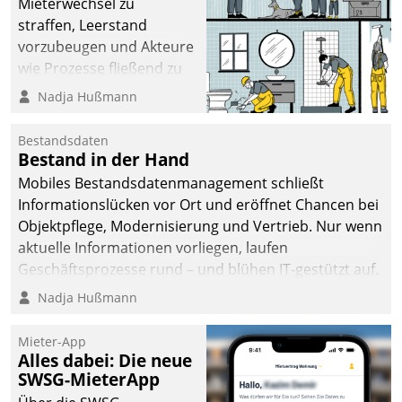
Mieterwechsel zu
straffen, Leerstand
vorzubeugen und Akteure
wie Prozesse fließend zu
vernetzen, nutzt die
Nadja Hußmann
Berliner Gewobag seit
Jahresbeginn eine
Bestandsdaten
Überblick, Einsicht und
Bestand in der Hand
Eingriff bietende Lösung.
Mobiles Bestandsdatenmanagement schließt
Zur Entwicklung setzte
Informationslücken vor Ort und eröffnet Chancen bei
man auf
Objektpflege, Modernisierung und Vertrieb. Nur wenn
Cloudtechnologie,
aktuelle Informationen vorliegen, laufen
bewährte und Startup-
Geschäftsprozesse rund – und blühen IT-gestützt auf.
Partner sowie erstmals
Nadja Hußmann
agile Projektmethoden.
Mieter-App
Alles dabei: Die neue
SWSG-MieterApp