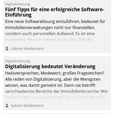
Digitalisierung
Fünf Tipps für eine erfolgreiche Software-
Einführung
Eine neue Softwarelösung einzuführen, bedeutet für
Immobilienverwaltungen nicht nur finanziellen,
sondern auch personellen Aufwand. Es ist eine
Investition, die sich lohnen muss. Das Ziel: die
nachhaltige Optimierung der Geschäftsabläufe. Damit
Sabine Wiedemann
dieses Ziel erreicht wird, sollten einige Grundregeln
befolgt werden.
Digitalisierung
Digitalisierung bedeutet Veränderung
Heilsversprechen, Modewort, großes Fragezeichen?
Alle reden von Digitalisierung, aber die Wenigsten
wissen, was damit gemeint ist. Denn sie betrifft
verschiedenste Bereiche der Immobilienbranche: Wer
fundiert über sie sprechen will, muss zuerst Begriffe
klären. Ein Aspekt ist die betriebliche Optimierung:
Sabine Wiedemann
Moderne Softwarelösungen ermöglichen große