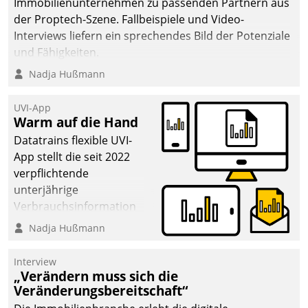
Immobilienunternehmen zu passenden Partnern aus
der Proptech-Szene. Fallbeispiele und Video-
Interviews liefern ein sprechendes Bild der Potenziale
und Fähigkeiten.
Nadja Hußmann
UVI-App
Warm auf die Hand
Datatrains flexible UVI-
App stellt die seit 2022
verpflichtende
unterjährige
Verbrauchsinformation
schnell, zuverlässig und
Nadja Hußmann
leicht bekömmlich bereit:
Die monatlichen
Interview
Mitteilungen zum
„Verändern muss sich die
Veränderungsbereitschaft“
Heizungs- und
Wasserverbrauch gehen