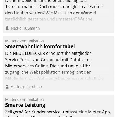
Die Immobilienbranche erlebt die digitale
automatisiert, vollständig
Transformation. Doch muss man gleich alles über
und auf Wunsch über
den Haufen werfen? Wie lässt sich der Wandel
mehrere zuvor
tatsächlich gestalten und umsetzen? Welche
festgelegte
Argumente zählen wirklich?
Nadja Hußmann
Kommunikationswege bei
den Empfängern ein.
Mieterkommunikation
Smartwohnlich komfortabel
Die NEUE LÜBECKER erneuert ihr Mitglieder-
ServicePortal von Grund auf mit Datatrains
Mieterservices Online. Die rund um die Uhr
zugängliche Webapplikation ermöglicht den
Mitgliedern der Wohnungs­bau­genossenschaft die
Kontaktaufnahme per Smartphone, Tablet oder PC.
Andreas Lerchner
Mieterkommunikation
Smarte Leistung
Zeitgemäßer Kundenservice umfasst eine Mieter-App,