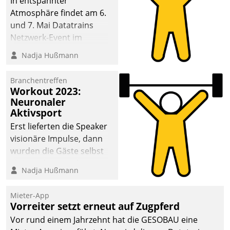
In entspannter
Atmosphäre findet am 6.
und 7. Mai Datatrains
Netzwerk-Event im
Kunden- und Partnerkreis
Nadja Hußmann
statt. Zentrale Frage: Wie
lassen sich
Branchentreffen
Mammutprojekte
Workout 2023:
meistern und Workloads
Neuronaler
Aktivsport
wuppen – bei zunehmend
anspruchsvollen
Erst lieferten die Speaker
Aufgaben und
visionäre Impulse, dann
abnehmendem
wurden die Gäste selbst
Nachwuchs?
aktiv und sammelten
Nadja Hußmann
methodisch
Vernetzungsideen fürs
Mieter-App
Quartier. Dazwischen
Vorreiter setzt erneut auf Zugpferd
zeigte Datatrain, was es
Vor rund einem Jahrzehnt hat die GESOBAU eine
Neues zu bieten hat.