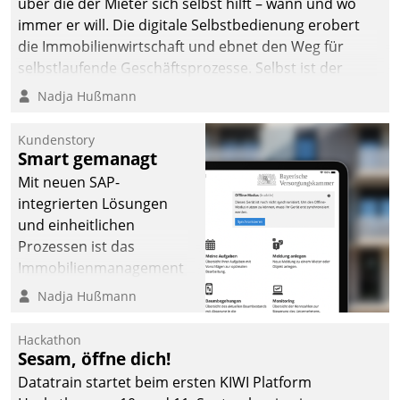
über die der Mieter sich selbst hilft – wann und wo
immer er will. Die digitale Selbstbedienung erobert
die Immobilienwirtschaft und ebnet den Weg für
selbstlaufende Geschäftsprozesse. Selbst ist der
Kunde und smart der Serviceanbieter.
Nadja Hußmann
Kundenstory
Smart gemanagt
Mit neuen SAP-
integrierten Lösungen
und einheitlichen
Prozessen ist das
Immobilienmanagement
der Bayerischen
Nadja Hußmann
Versorgungskammer im
Ressort Kapitalanlage für
Hackathon
künftige Aufgaben und
Sesam, öffne dich!
Herausforderungen
Datatrain startet beim ersten KIWI Platform
gerüstet.