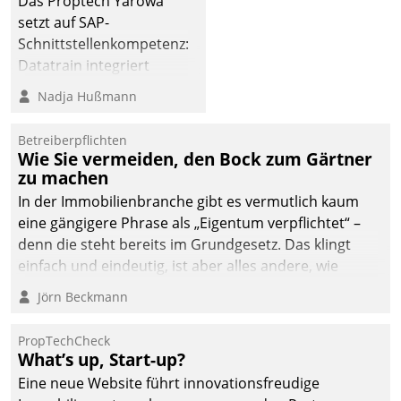
Das Proptech Yarowa
Dialogführung ermöglicht
setzt auf SAP-
dem externen
Schnittstellenkompetenz:
Serviceteam, Anrufe von
Datatrain integriert
Mietenden zügiger und
Yarowas Portal zur
Nadja Hußmann
effizienter zu bearbeiten.
Vergabe und Verwaltung
von Aufträgen der
Betreiberpflichten
operativen
Wie Sie vermeiden, den Bock zum Gärtner
Instandhaltung in die
zu machen
SAP-Systemlandschaft
In der Immobilienbranche gibt es vermutlich kaum
deutscher
eine gängigere Phrase als „Eigentum verpflichtet“ –
Wohnungsunternehmen
denn die steht bereits im Grundgesetz. Das klingt
– und beschleunigt damit
einfach und eindeutig, ist aber alles andere, wie
den Weg vom
Branchenbeschäftigte wissen. Denn mit der
Jörn Beckmann
Mieteranliegen zum
Verantwortung folgen Verpflichtungen.
Dienstleisterauftrag.
PropTechCheck
What’s up, Start-up?
Eine neue Website führt innovationsfreudige