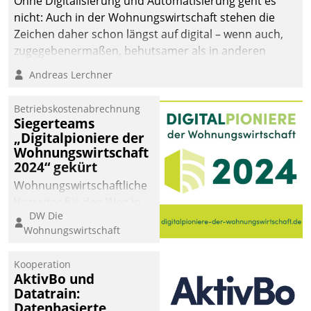
Ohne Digitalisierung und Automatisierung geht es
nicht: Auch in der Wohnungswirtschaft stehen die
Zeichen daher schon längst auf digital – wenn auch,
zugegebenermaßen, behutsamer als in anderen
Branchen.
Andreas Lerchner
Betriebskostenabrechnung
Siegerteams
„Digitalpioniere der
Wohnungswirtschaft
2024“ gekürt
Wohnungswirtschaftliche
Vorreiter für den Weg in
DW Die
eine digitale Zukunft zu
Wohnungswirtschaft
finden, ist das Ziel des
Awards „Digitalpioniere
Kooperation
der
AktivBo und
Wohnungswirtschaft“.
Datatrain:
Bewerben können sich
Datenbasierte