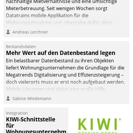
nachhaltige Mietverhältnisse und eine umsichtige
Mieterbetreuung. Seit wenigen Wochen sorgt
Datatrains mobile Applikation für die
Wohnungsabnahme und -übergabe dafür, dass
Mieter wohlgeordnet kommen und, so es sein muss,
Andreas Lerchner
gehen können.
Bestandsdaten
Mehr Wert auf den Datenbestand legen
Ein belastbarer Datenbestand zu ihren Objekten
liefert Wohnungsunternehmen die Grundlage für die
Megatrends Digitalisierung und Effizienzsteigerung –
doch vielerorts muss er erst noch aufgebaut werden.
Mobile Lösungen sind dabei eine große Hilfe.
Sabine Wiedemann
Integration
KIWI-Schnittstelle
für
Wohnungsunternehmen