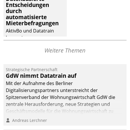
dafür ein Team
Entscheidungen
durch
bestehend aus
automatisierte
Wohnungsunternehmen
Mieterbefragungen
und PropTech.
AktivBo und Datatrain
kooperieren –
Immobilienunternehmen
Weitere Themen
profitieren: Die nahtlose
Integration der Lösungen
von AktivBo und
Strategische Partnerschaft
Datatrain ermöglicht
GdW nimmt Datatrain auf
automatisiert ausgelöste,
Mit der Aufnahme des Berliner
zielgerichtete
Digitalisierungspartners unterstreicht der
Mieterbefragungen – eine
Spitzenverband der Wohnungswirtschaft GdW die
starke Grundlage für
zentrale Herausforderung, neue Strategien und
intelligente,
Geschäftsmodelle für die Wohnungswirtschaft zu
datengestützte
entwickeln.
Andreas Lerchner
Entscheidungen.