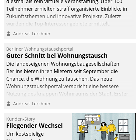
diesmal als rein virtuelle Veranstaltung. Über 100
Teilnehmer erhielten straff organisierte Einblicke in
Zukunftsthemen und innovative Projekte. Zuletzt
wurden die Top-Interessengebiete ermittelt.
Andreas Lerchner
Berliner Wohnungstauschportal
Guter Schnitt bei Wohnungstausch
Die landeseigenen Wohnungsbaugesellschaften
Berlins bieten ihren Mietern seit September die
Chance, die Wohnung zu tauschen. Das neue
Wohnungstauschportal verspricht eine bessere
Nutzung des knappen Wohnraums der Stadt. Erster
Anwendungsfall für Datatrains Lösung API-Hub mit
Andreas Lerchner
Schnittstellen zu den ERP-Systemen der
Unternehmen.
Kunden-Story
Fliegender Wechsel
Um kostspielige