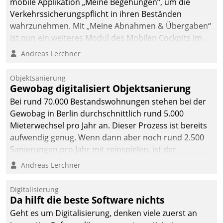
mobile Applikation „Meine Begehungen“, um die
Verkehrssicherungspflicht in ihren Beständen
wahrzunehmen. Mit „Meine Abnahmen & Übergaben“
ist nun ein weiteres Modul des Mobilen Cockpits im
Einsatz.
Andreas Lerchner
Objektsanierung
Gewobag digitalisiert Objektsanierung
Bei rund 70.000 Bestandswohnungen stehen bei der
Gewobag in Berlin durchschnittlich rund 5.000
Mieterwechsel pro Jahr an. Dieser Prozess ist bereits
aufwendig genug. Wenn dann aber noch rund 2.500
Sanierungen pro Jahr mit reinspielen, ist der
Betreuungs- und Organisationsaufwand immens. Im
Andreas Lerchner
Rahmen ihrer Digitalisierungsstrategie hat das
kommunale Wohnungsbauunternehmen daher
Digitalisierung
gemeinsam mit der Berliner Datatrain GmbH den
Da hilft die beste Software nichts
Teilprozess der Objektsanierung digitalisiert.
Geht es um Digitalisierung, denken viele zuerst an