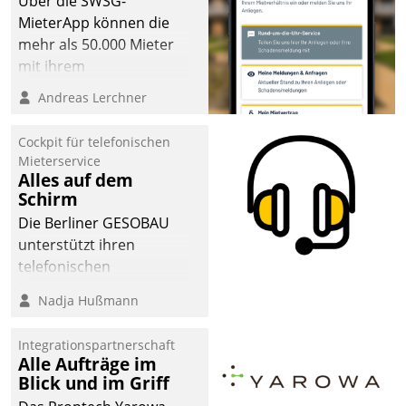
Über die SWSG-
MieterApp können die
mehr als 50.000 Mieter
mit ihrem
Wohnungsunternehmen
Andreas Lerchner
kommunizieren, auf dem
Laufenden bleiben, Daten
Cockpit für telefonischen
einsehen und ändern
Mieterservice
oder
Alles auf dem
Schirm
Schadensmeldungen
abgeben – rund um die
Die Berliner GESOBAU
Uhr.
unterstützt ihren
telefonischen
Mieterservice mit einem
Nadja Hußmann
digitalen Cockpit, das
situationsbezogen
Integrationspartnerschaft
passende Fragen und
Alle Aufträge im
Schlagworte auswirft.
Blick und im Griff
Eine intuitive