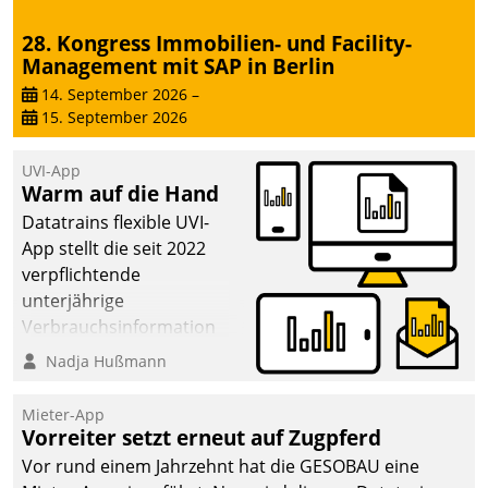
28. Kongress Immobilien- und Facility-
Management mit SAP in Berlin
14. September 2026
–
15. September 2026
UVI-App
Warm auf die Hand
Datatrains flexible UVI-
App stellt die seit 2022
verpflichtende
unterjährige
Verbrauchsinformation
schnell, zuverlässig und
Nadja Hußmann
leicht bekömmlich bereit:
Die monatlichen
Mieter-App
Mitteilungen zum
Vorreiter setzt erneut auf Zugpferd
Heizungs- und
Vor rund einem Jahrzehnt hat die GESOBAU eine
Wasserverbrauch gehen