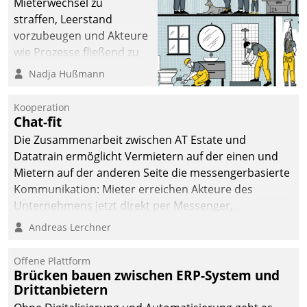
Mieterwechsel zu
straffen, Leerstand
vorzubeugen und Akteure
wie Prozesse fließend zu
vernetzen, nutzt die
Nadja Hußmann
Berliner Gewobag seit
Jahresbeginn eine
Kooperation
Überblick, Einsicht und
Chat-fit
Eingriff bietende Lösung.
Die Zusammenarbeit zwischen AT Estate und
Zur Entwicklung setzte
Datatrain ermöglicht Vermietern auf der einen und
man auf
Mietern auf der anderen Seite die messengerbasierte
Cloudtechnologie,
Kommunikation: Mieter erreichen Akteure des
bewährte und Startup-
Unternehmens jetzt direkt per Messenger,
Partner sowie erstmals
Mitarbeiter oder Dienstleister empfangen oder
Andreas Lerchner
agile Projektmethoden.
versenden die Nachrichten via Cockpit.
Offene Plattform
Brücken bauen zwischen ERP-System und
Drittanbietern