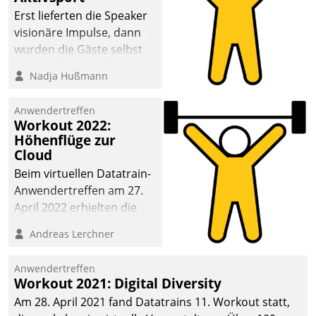
anspruchsvollen
Erst lieferten die Speaker
Aufgaben und
visionäre Impulse, dann
abnehmendem
wurden die Gäste selbst
Nachwuchs?
aktiv und sammelten
Nadja Hußmann
methodisch
Vernetzungsideen fürs
Anwendertreffen
Quartier. Dazwischen
Workout 2022:
zeigte Datatrain, was es
Höhenflüge zur
Neues zu bieten hat.
Cloud
Beim virtuellen Datatrain-
Anwendertreffen am 27.
April 2022 erhielten die
Teilnehmerinnen und
Andreas Lerchner
Teilnehmer kurzweilige
Einblicke in innovative
Anwendertreffen
Cloud-Strategien und -
Workout 2021: Digital Diversity
Lösungen mit hohem
Am 28. April 2021 fand Datatrains 11. Workout statt,
Zukunftspotenzial.