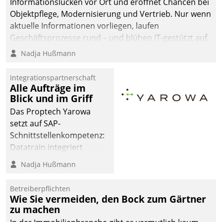
Informationslücken vor Ort und eröffnet Chancen bei
sich dabei für den Betrieb
Objektpflege, Modernisierung und Vertrieb. Nur wenn
der Lösung über die SAP
aktuelle Informationen vorliegen, laufen
Cloud Platform
Geschäftsprozesse rund – und blühen IT-gestützt auf.
entschieden - als erstes
Nadja Hußmann
Unternehmen am
Wohnungsmarkt.
Integrationspartnerschaft
Alle Aufträge im
Blick und im Griff
Das Proptech Yarowa
setzt auf SAP-
Schnittstellenkompetenz:
Datatrain integriert
Yarowas Portal zur
Nadja Hußmann
Vergabe und Verwaltung
von Aufträgen der
Betreiberpflichten
operativen
Wie Sie vermeiden, den Bock zum Gärtner
Instandhaltung in die
zu machen
SAP-Systemlandschaft