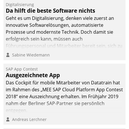
Digitalisierung
Da hilft die beste Software nichts
Geht es um Digitalisierung, denken viele zuerst an
innovative Softwarelösungen, automatisierte
Prozesse und modernste Technik. Doch damit sie
erfolgreich sein kann, müssen auch
Führungspersonal und Mitarbeiter bereit sein, sich zu
verändern und anzupassen, sonst werden sie an ihr
Sabine Wiedemann
scheitern.
SAP App Contest
Ausgezeichnete App
Das Cockpit für mobile Mitarbeiter von Datatrain hat
im Rahmen des „MEE SAP Cloud Platform App Contest
2018“ eine Auszeichnung erhalten. Im Frühjahr 2019
nahm der Berliner SAP-Partner sie persönlich
entgegen.
Andreas Lerchner