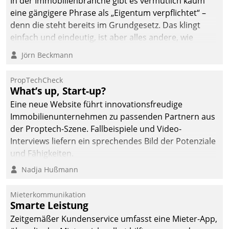
In der Immobilienbranche gibt es vermutlich kaum
deutscher
eine gängigere Phrase als „Eigentum verpflichtet“ –
Wohnungsunternehmen
denn die steht bereits im Grundgesetz. Das klingt
– und beschleunigt damit
einfach und eindeutig, ist aber alles andere, wie
den Weg vom
Branchenbeschäftigte wissen. Denn mit der
Jörn Beckmann
Mieteranliegen zum
Verantwortung folgen Verpflichtungen.
Dienstleisterauftrag.
PropTechCheck
What’s up, Start-up?
Eine neue Website führt innovationsfreudige
Immobilienunternehmen zu passenden Partnern aus
der Proptech-Szene. Fallbeispiele und Video-
Interviews liefern ein sprechendes Bild der Potenziale
und Fähigkeiten.
Nadja Hußmann
Mieterkommunikation
Smarte Leistung
Zeitgemäßer Kundenservice umfasst eine Mieter-App,