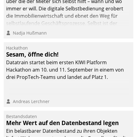
über die der Mieter sich selbst hilft – wann und wo
immer er will. Die digitale Selbstbedienung erobert
die Immobilienwirtschaft und ebnet den Weg für
selbstlaufende Geschäftsprozesse. Selbst ist der
Kunde und smart der Serviceanbieter.
Nadja Hußmann
Hackathon
Sesam, öffne dich!
Datatrain startet beim ersten KIWI Platform
Hackathon am 10. und 11. September in einem von
drei PropTech-Teams und landet auf Platz 1.
Andreas Lerchner
Bestandsdaten
Mehr Wert auf den Datenbestand legen
Ein belastbarer Datenbestand zu ihren Objekten