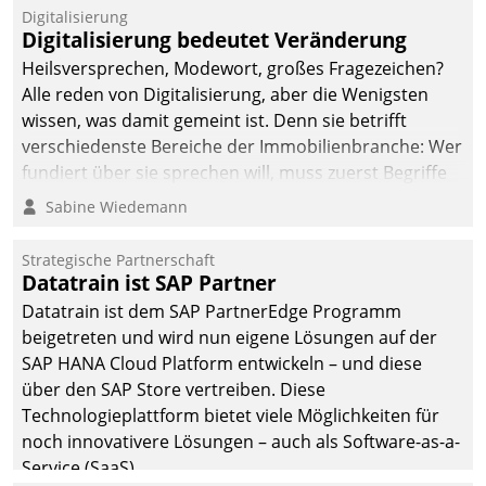
befolgt werden.
Digitalisierung
Digitalisierung bedeutet Veränderung
Heilsversprechen, Modewort, großes Fragezeichen?
Alle reden von Digitalisierung, aber die Wenigsten
wissen, was damit gemeint ist. Denn sie betrifft
verschiedenste Bereiche der Immobilienbranche: Wer
fundiert über sie sprechen will, muss zuerst Begriffe
klären. Ein Aspekt ist die betriebliche Optimierung:
Sabine Wiedemann
Moderne Softwarelösungen ermöglichen große
Einsparungen durch optimierte und automatisierte
Strategische Partnerschaft
Prozesse. Doch man darf nicht zu viel erwarten: Allein
Datatrain ist SAP Partner
mit der Einführung einer neuen Software ist es nicht
Datatrain ist dem SAP PartnerEdge Programm
getan. Die Digitalisierung erfordert von Unternehmen
beigetreten und wird nun eigene Lösungen auf der
die Bereitschaft, sich zu überprüfen, zu hinterfragen
SAP HANA Cloud Platform entwickeln – und diese
und zu verändern.
über den SAP Store vertreiben. Diese
Technologieplattform bietet viele Möglichkeiten für
noch innovativere Lösungen – auch als Software-as-a-
Service (SaaS).