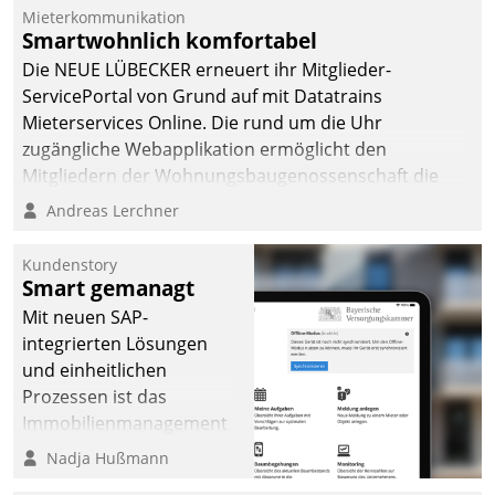
Mieterkommunikation
Smartwohnlich komfortabel
Die NEUE LÜBECKER erneuert ihr Mitglieder-
ServicePortal von Grund auf mit Datatrains
Mieterservices Online. Die rund um die Uhr
zugängliche Webapplikation ermöglicht den
Mitgliedern der Wohnungs­bau­genossenschaft die
Kontaktaufnahme per Smartphone, Tablet oder PC.
Andreas Lerchner
Kundenstory
Smart gemanagt
Mit neuen SAP-
integrierten Lösungen
und einheitlichen
Prozessen ist das
Immobilienmanagement
der Bayerischen
Nadja Hußmann
Versorgungskammer im