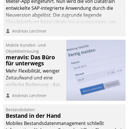
Mieter-App eingeführt. Nun wird die von Datatrain
automatisiert, vollständig
entwickelte SAP-integrierte Anwendung durch die
und auf Wunsch über
Neuversion abgelöst. Die zugrunde liegende
mehrere zuvor
Cloudplattform bietet ideale Voraussetzungen, um
festgelegte
die Funktionalität der App zu erweitern und weitere
Andreas Lerchner
Kommunikationswege bei
innovative Apps, auch von Drittanbietern, in SAP zu
den Empfängern ein.
integrieren.
Mobile Kunden- und
Objektbetreuung
meravis: Das Büro
für unterwegs
Mehr Flexibilität, weniger
Zeitaufwand und eine
einfache Bedienung - das
verspricht das aktuelle
Andreas Lerchner
Cockpit für mobile
Mitarbeiter von
Bestandsdaten
Datatrain. Die meravis
Bestand in der Hand
Wohnungsbau- und
Mobiles Bestandsdatenmanagement schließt
Immobilien GmbH hat