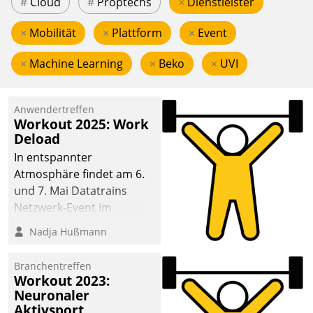
#
Cloud
#
Proptechs
×
Dienstleister
×
Mobilität
×
Plattform
×
Event
×
Machine Learning
×
Beko
×
UVI
Anwendertreffen
Workout 2025: Work
Deload
In entspannter
Atmosphäre findet am 6.
und 7. Mai Datatrains
Netzwerk-Event im
Kunden- und Partnerkreis
Nadja Hußmann
statt. Zentrale Frage: Wie
lassen sich
Branchentreffen
Mammutprojekte
Workout 2023:
meistern und Workloads
Neuronaler
Aktivsport
wuppen – bei zunehmend