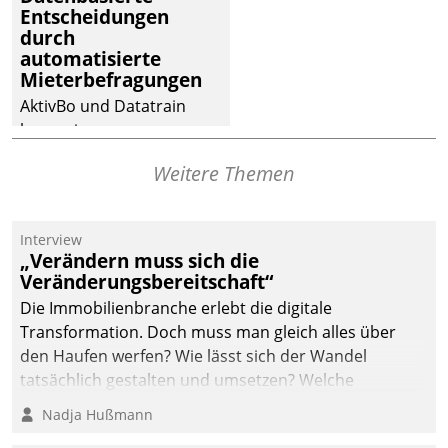
Entscheidungen
Dialogführung ermöglicht
durch
dem externen
automatisierte
Serviceteam, Anrufe von
Mieterbefragungen
Mietenden zügiger und
AktivBo und Datatrain
effizienter zu bearbeiten.
kooperieren –
Immobilienunternehmen
Weitere Themen
profitieren: Die nahtlose
Integration der Lösungen
von AktivBo und
Interview
Datatrain ermöglicht
„Verändern muss sich die
automatisiert ausgelöste,
Veränderungsbereitschaft“
zielgerichtete
Die Immobilienbranche erlebt die digitale
Mieterbefragungen – eine
Transformation. Doch muss man gleich alles über
starke Grundlage für
den Haufen werfen? Wie lässt sich der Wandel
intelligente,
tatsächlich gestalten und umsetzen? Welche
datengestützte
Argumente zählen wirklich?
Nadja Hußmann
Entscheidungen.