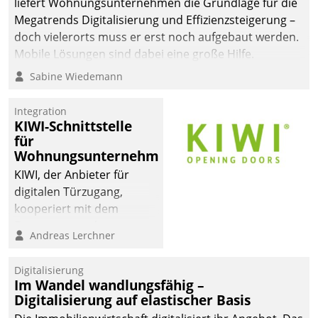
liefert Wohnungsunternehmen die Grundlage für die
Megatrends Digitalisierung und Effizienzsteigerung –
doch vielerorts muss er erst noch aufgebaut werden.
Mobile Lösungen sind dabei eine große Hilfe.
Sabine Wiedemann
Integration
KIWI-Schnittstelle
für
Wohnungsunternehmen
KIWI, der Anbieter für
digitalen Türzugang,
kooperiert mit dem
Beratungs- und
Andreas Lerchner
Softwareentwicklungshaus
Datatrain.
Digitalisierung
Im Wandel wandlungsfähig –
Digitalisierung auf elastischer Basis