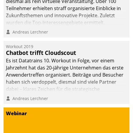
diesmal als rein virtuelle Veranstaltung. Über 100
Teilnehmer erhielten straff organisierte Einblicke in
Zukunftsthemen und innovative Projekte. Zuletzt
wurden die Top-Interessengebiete ermittelt.
Andreas Lerchner
Workout 2019
Chatbot trifft Cloudscout
Es ist Datatrains 10. Workout in Folge, vor einem
Jahrzehnt hat das 20-jährige Unternehmen das erste
Anwendertreffen organisiert. Beiträge und Besucher
haben sich verdoppelt, diesmal sind viele Partner
dabei – klares Zeichen für die strategische
Fokussierung auf den Kunden.
Andreas Lerchner
Webinar