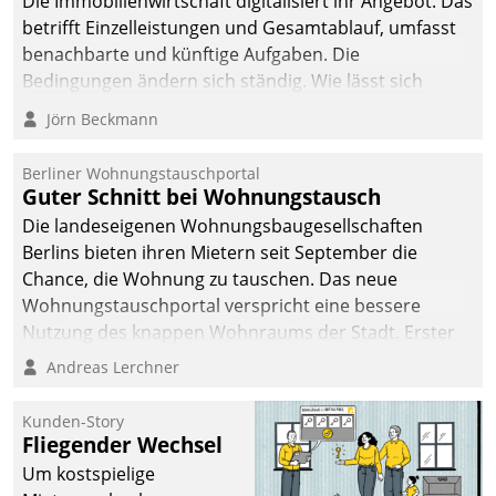
Die Immobilienwirtschaft digitalisiert ihr Angebot. Das
betrifft Einzelleistungen und Gesamtablauf, umfasst
benachbarte und künftige Aufgaben. Die
Bedingungen ändern sich ständig. Wie lässt sich
technisch die Kontrolle wahren und zugleich Freiraum
Jörn Beckmann
fürs Wachsen öffnen?
Berliner Wohnungstauschportal
Guter Schnitt bei Wohnungstausch
Die landeseigenen Wohnungsbaugesellschaften
Berlins bieten ihren Mietern seit September die
Chance, die Wohnung zu tauschen. Das neue
Wohnungstauschportal verspricht eine bessere
Nutzung des knappen Wohnraums der Stadt. Erster
Anwendungsfall für Datatrains Lösung API-Hub mit
Andreas Lerchner
Schnittstellen zu den ERP-Systemen der
Unternehmen.
Kunden-Story
Fliegender Wechsel
Um kostspielige