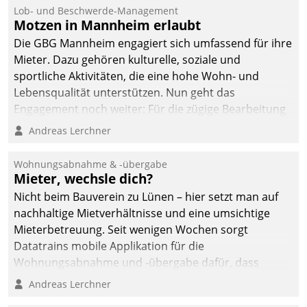
Ressort Kapitalanlage für
Lob- und Beschwerde-Management
künftige Aufgaben und
Motzen in Mannheim erlaubt
Herausforderungen
Die GBG Mannheim engagiert sich umfassend für ihre
gerüstet.
Mieter. Dazu gehören kulturelle, soziale und
sportliche Aktivitäten, die eine hohe Wohn- und
Lebensqualität unterstützen. Nun geht das
Engagement noch weiter: Für die zügige Bearbeitung
von Beschwerden – oder Lob – richtet das
Andreas Lerchner
Unternehmen mit Datatrains Applikation fürs Lob-
und Beschwerde-Management einen eigenen Kanal
Wohnungsabnahme & -übergabe
ein.
Mieter, wechsle dich?
Nicht beim Bauverein zu Lünen – hier setzt man auf
nachhaltige Mietverhältnisse und eine umsichtige
Mieterbetreuung. Seit wenigen Wochen sorgt
Datatrains mobile Applikation für die
Wohnungsabnahme und -übergabe dafür, dass
Mieter wohlgeordnet kommen und, so es sein muss,
Andreas Lerchner
gehen können.