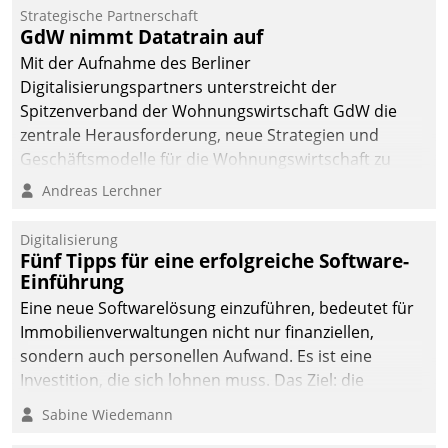
kommunale Wohnungsbauunternehmen daher
Strategische Partnerschaft
gemeinsam mit der Berliner Datatrain GmbH den
GdW nimmt Datatrain auf
Teilprozess der Objektsanierung digitalisiert.
Mit der Aufnahme des Berliner
Digitalisierungspartners unterstreicht der
Spitzenverband der Wohnungswirtschaft GdW die
zentrale Herausforderung, neue Strategien und
Geschäftsmodelle für die Wohnungswirtschaft zu
entwickeln.
Andreas Lerchner
Digitalisierung
Fünf Tipps für eine erfolgreiche Software-
Einführung
Eine neue Softwarelösung einzuführen, bedeutet für
Immobilienverwaltungen nicht nur finanziellen,
sondern auch personellen Aufwand. Es ist eine
Investition, die sich lohnen muss. Das Ziel: die
nachhaltige Optimierung der Geschäftsabläufe. Damit
Sabine Wiedemann
dieses Ziel erreicht wird, sollten einige Grundregeln