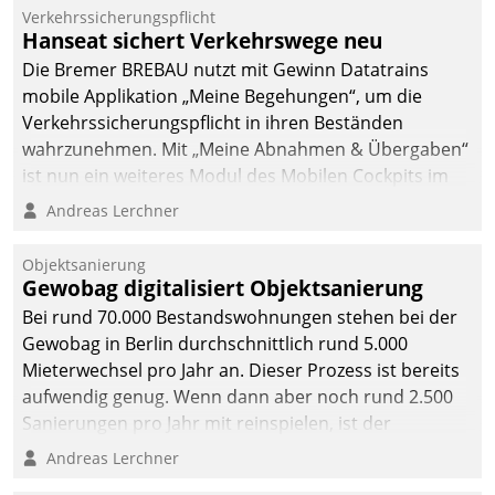
Verkehrssicherungspflicht
Hanseat sichert Verkehrswege neu
Die Bremer BREBAU nutzt mit Gewinn Datatrains
mobile Applikation „Meine Begehungen“, um die
Verkehrssicherungspflicht in ihren Beständen
wahrzunehmen. Mit „Meine Abnahmen & Übergaben“
ist nun ein weiteres Modul des Mobilen Cockpits im
Einsatz.
Andreas Lerchner
Objektsanierung
Gewobag digitalisiert Objektsanierung
Bei rund 70.000 Bestandswohnungen stehen bei der
Gewobag in Berlin durchschnittlich rund 5.000
Mieterwechsel pro Jahr an. Dieser Prozess ist bereits
aufwendig genug. Wenn dann aber noch rund 2.500
Sanierungen pro Jahr mit reinspielen, ist der
Betreuungs- und Organisationsaufwand immens. Im
Andreas Lerchner
Rahmen ihrer Digitalisierungsstrategie hat das