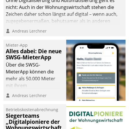
Ohne Digitalisierung und Automatisierung geht es
nicht: Auch in der Wohnungswirtschaft stehen die
Zeichen daher schon längst auf digital – wenn auch,
zugegebenermaßen, behutsamer als in anderen
Branchen.
Andreas Lerchner
Mieter-App
Alles dabei: Die neue
SWSG-MieterApp
Über die SWSG-
MieterApp können die
mehr als 50.000 Mieter
mit ihrem
Wohnungsunternehmen
Andreas Lerchner
kommunizieren, auf dem
Laufenden bleiben, Daten
Betriebskostenabrechnung
einsehen und ändern
Siegerteams
oder
„Digitalpioniere der
Wohnungswirtschaft
Schadensmeldungen