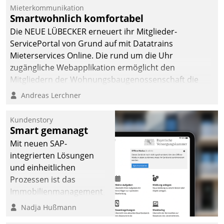
Mieterkommunikation
Smartwohnlich komfortabel
Die NEUE LÜBECKER erneuert ihr Mitglieder-
ServicePortal von Grund auf mit Datatrains
Mieterservices Online. Die rund um die Uhr
zugängliche Webapplikation ermöglicht den
Mitgliedern der Wohnungs­bau­genossenschaft die
Kontaktaufnahme per Smartphone, Tablet oder PC.
Andreas Lerchner
Kundenstory
Smart gemanagt
Mit neuen SAP-
integrierten Lösungen
und einheitlichen
Prozessen ist das
Immobilienmanagement
der Bayerischen
Nadja Hußmann
Versorgungskammer im