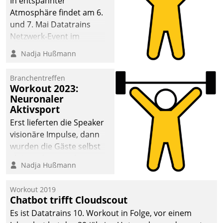
In entspannter
Atmosphäre findet am 6.
und 7. Mai Datatrains
Netzwerk-Event im
Kunden- und Partnerkreis
Nadja Hußmann
statt. Zentrale Frage: Wie
lassen sich
Branchentreffen
Mammutprojekte
Workout 2023:
meistern und Workloads
Neuronaler
Aktivsport
wuppen – bei zunehmend
anspruchsvollen
Erst lieferten die Speaker
Aufgaben und
visionäre Impulse, dann
abnehmendem
wurden die Gäste selbst
Nachwuchs?
aktiv und sammelten
Nadja Hußmann
methodisch
Vernetzungsideen fürs
Workout 2019
Quartier. Dazwischen
Chatbot trifft Cloudscout
zeigte Datatrain, was es
Es ist Datatrains 10. Workout in Folge, vor einem
Neues zu bieten hat.