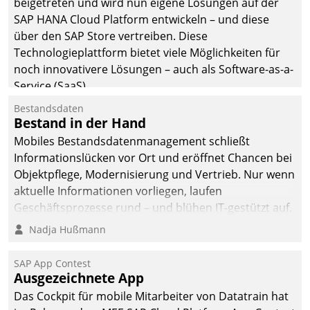
beigetreten und wird nun eigene Lösungen auf der
man auf
SAP HANA Cloud Platform entwickeln – und diese
Cloudtechnologie,
über den SAP Store vertreiben. Diese
bewährte und Startup-
Technologieplattform bietet viele Möglichkeiten für
Partner sowie erstmals
noch innovativere Lösungen – auch als Software-as-a-
agile Projektmethoden.
Service (SaaS).
Bestandsdaten
Bestand in der Hand
Mobiles Bestandsdatenmanagement schließt
Informationslücken vor Ort und eröffnet Chancen bei
Objektpflege, Modernisierung und Vertrieb. Nur wenn
aktuelle Informationen vorliegen, laufen
Geschäftsprozesse rund – und blühen IT-gestützt auf.
Nadja Hußmann
SAP App Contest
Ausgezeichnete App
Das Cockpit für mobile Mitarbeiter von Datatrain hat