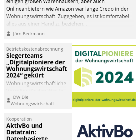
einigen großen Warenhäusern, aber auch
Onlineanbietern wie Amazon war lange Credo in der
Wohnungswirtschaft. Zugegeben, es ist komfortabel
alles aus einer Hand zu beziehen...
Jörn Beckmann
Betriebskostenabrechnung
Siegerteams
„Digitalpioniere der
Wohnungswirtschaft
2024“ gekürt
Wohnungswirtschaftliche
Vorreiter für den Weg in
DW Die
eine digitale Zukunft zu
Wohnungswirtschaft
finden, ist das Ziel des
Awards „Digitalpioniere
Kooperation
der
AktivBo und
Wohnungswirtschaft“.
Datatrain:
Bewerben können sich
Datenbasierte