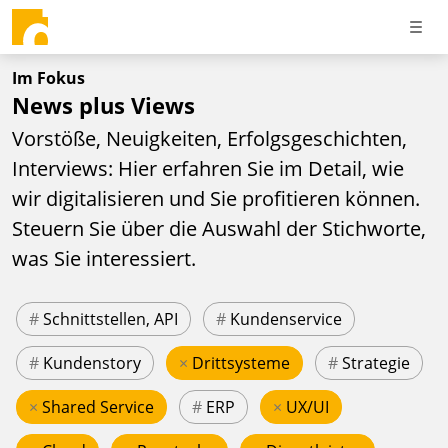
Im Fokus
News plus Views
Vorstöße, Neuigkeiten, Erfolgsgeschichten,
Interviews: Hier erfahren Sie im Detail, wie
wir digitalisieren und Sie profitieren können.
Steuern Sie über die Auswahl der Stichworte,
was Sie interessiert.
#
Schnittstellen, API
#
Kundenservice
#
Kundenstory
×
Drittsysteme
#
Strategie
×
Shared Service
#
ERP
×
UX/UI