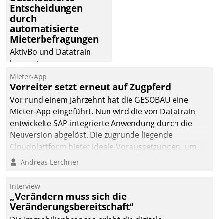
dafür ein Team
Entscheidungen
durch
bestehend aus
automatisierte
Wohnungsunternehmen
Mieterbefragungen
und PropTech.
AktivBo und Datatrain
kooperieren –
Immobilienunternehmen
Mieter-App
Vorreiter setzt erneut auf Zugpferd
profitieren: Die nahtlose
Integration der Lösungen
Vor rund einem Jahrzehnt hat die GESOBAU eine
von AktivBo und
Mieter-App eingeführt. Nun wird die von Datatrain
Datatrain ermöglicht
entwickelte SAP-integrierte Anwendung durch die
automatisiert ausgelöste,
Neuversion abgelöst. Die zugrunde liegende
zielgerichtete
Cloudplattform bietet ideale Voraussetzungen, um
Mieterbefragungen – eine
die Funktionalität der App zu erweitern und weitere
Andreas Lerchner
starke Grundlage für
innovative Apps, auch von Drittanbietern, in SAP zu
intelligente,
integrieren.
Interview
datengestützte
„Verändern muss sich die
Entscheidungen.
Veränderungsbereitschaft“