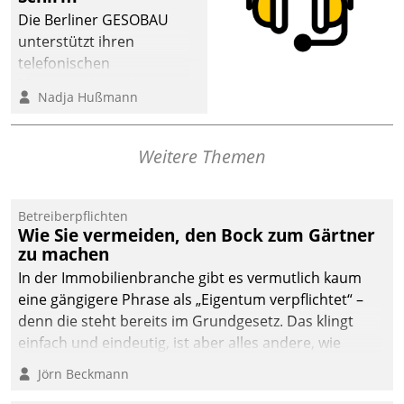
abgeben – rund um die
Die Berliner GESOBAU
Uhr.
unterstützt ihren
telefonischen
Mieterservice mit einem
Nadja Hußmann
digitalen Cockpit, das
situationsbezogen
passende Fragen und
Weitere Themen
Schlagworte auswirft.
Eine intuitive
Dialogführung ermöglicht
Betreiberpflichten
Wie Sie vermeiden, den Bock zum Gärtner
dem externen
zu machen
Serviceteam, Anrufe von
In der Immobilienbranche gibt es vermutlich kaum
Mietenden zügiger und
eine gängigere Phrase als „Eigentum verpflichtet“ –
effizienter zu bearbeiten.
denn die steht bereits im Grundgesetz. Das klingt
einfach und eindeutig, ist aber alles andere, wie
Branchenbeschäftigte wissen. Denn mit der
Jörn Beckmann
Verantwortung folgen Verpflichtungen.