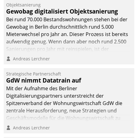
Objektsanierung
Gewobag digitalisiert Objektsanierung
Bei rund 70.000 Bestandswohnungen stehen bei der
Gewobag in Berlin durchschnittlich rund 5.000
Mieterwechsel pro Jahr an. Dieser Prozess ist bereits
aufwendig genug. Wenn dann aber noch rund 2.500
Sanierungen pro Jahr mit reinspielen, ist der
Betreuungs- und Organisationsaufwand immens. Im
Andreas Lerchner
Rahmen ihrer Digitalisierungsstrategie hat das
kommunale Wohnungsbauunternehmen daher
Strategische Partnerschaft
gemeinsam mit der Berliner Datatrain GmbH den
GdW nimmt Datatrain auf
Teilprozess der Objektsanierung digitalisiert.
Mit der Aufnahme des Berliner
Digitalisierungspartners unterstreicht der
Spitzenverband der Wohnungswirtschaft GdW die
zentrale Herausforderung, neue Strategien und
Geschäftsmodelle für die Wohnungswirtschaft zu
entwickeln.
Andreas Lerchner