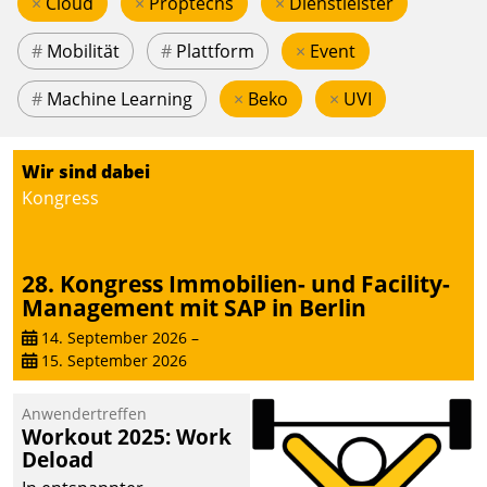
×
Cloud
×
Proptechs
×
Dienstleister
#
Mobilität
#
Plattform
×
Event
#
Machine Learning
×
Beko
×
UVI
Wir sind dabei
Kongress
28. Kongress Immobilien- und Facility-
Management mit SAP in Berlin
14. September 2026
–
15. September 2026
Anwendertreffen
Workout 2025: Work
Deload