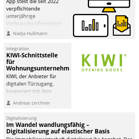
App stellt die seit 2022
verpflichtende
unterjährige
Verbrauchsinformation
schnell, zuverlässig und
Nadja Hußmann
leicht bekömmlich bereit:
Die monatlichen
Integration
Mitteilungen zum
KIWI-Schnittstelle
für
Heizungs- und
Wohnungsunternehmen
Wasserverbrauch gehen
automatisiert, vollständig
KIWI, der Anbieter für
und auf Wunsch über
digitalen Türzugang,
mehrere zuvor
kooperiert mit dem
festgelegte
Beratungs- und
Andreas Lerchner
Kommunikationswege bei
Softwareentwicklungshaus
den Empfängern ein.
Datatrain.
Digitalisierung
Im Wandel wandlungsfähig –
Digitalisierung auf elastischer Basis