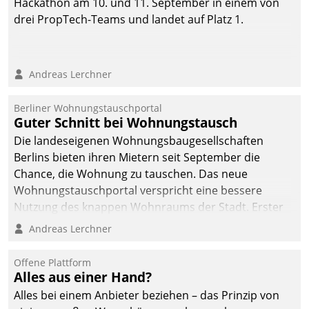
Hackathon am 10. und 11. September in einem von
deutscher
drei PropTech-Teams und landet auf Platz 1.
Wohnungsunternehmen
– und beschleunigt damit
den Weg vom
Andreas Lerchner
Mieteranliegen zum
Dienstleisterauftrag.
Berliner Wohnungstauschportal
Guter Schnitt bei Wohnungstausch
Die landeseigenen Wohnungsbaugesellschaften
Berlins bieten ihren Mietern seit September die
Chance, die Wohnung zu tauschen. Das neue
Wohnungstauschportal verspricht eine bessere
Nutzung des knappen Wohnraums der Stadt. Erster
Anwendungsfall für Datatrains Lösung API-Hub mit
Andreas Lerchner
Schnittstellen zu den ERP-Systemen der
Unternehmen.
Offene Plattform
Alles aus einer Hand?
Alles bei einem Anbieter beziehen – das Prinzip von