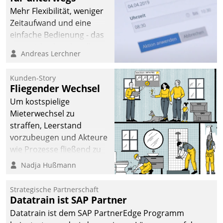
Mehr Flexibilität, weniger
Zeitaufwand und eine
einfache Bedienung - das
verspricht das aktuelle
Andreas Lerchner
Cockpit für mobile
Mitarbeiter von
Kunden-Story
Datatrain. Die meravis
Fliegender Wechsel
Wohnungsbau- und
Um kostspielige
Immobilien GmbH hat
Mieterwechsel zu
sich dabei für den Betrieb
straffen, Leerstand
der Lösung über die SAP
vorzubeugen und Akteure
Cloud Platform
wie Prozesse fließend zu
entschieden - als erstes
vernetzen, nutzt die
Nadja Hußmann
Unternehmen am
Berliner Gewobag seit
Wohnungsmarkt.
Jahresbeginn eine
Strategische Partnerschaft
Überblick, Einsicht und
Datatrain ist SAP Partner
Eingriff bietende Lösung.
Datatrain ist dem SAP PartnerEdge Programm
Zur Entwicklung setzte