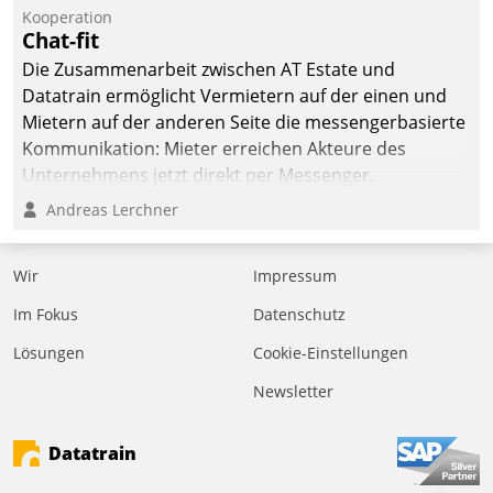
Kooperation
Chat-fit
Die Zusammenarbeit zwischen AT Estate und
Datatrain ermöglicht Vermietern auf der einen und
Mietern auf der anderen Seite die messengerbasierte
Kommunikation: Mieter erreichen Akteure des
Unternehmens jetzt direkt per Messenger,
Mitarbeiter oder Dienstleister empfangen oder
Andreas Lerchner
versenden die Nachrichten via Cockpit.
Wir
Impressum
Im Fokus
Datenschutz
Lösungen
Cookie-Einstellungen
Newsletter
Datatrain