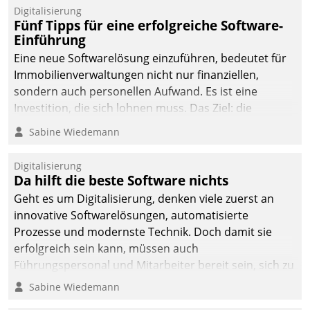
Digitalisierung
Fünf Tipps für eine erfolgreiche Software-
Einführung
Eine neue Softwarelösung einzuführen, bedeutet für
Immobilienverwaltungen nicht nur finanziellen,
sondern auch personellen Aufwand. Es ist eine
Investition, die sich lohnen muss. Das Ziel: die
nachhaltige Optimierung der Geschäftsabläufe. Damit
Sabine Wiedemann
dieses Ziel erreicht wird, sollten einige Grundregeln
befolgt werden.
Digitalisierung
Da hilft die beste Software nichts
Geht es um Digitalisierung, denken viele zuerst an
innovative Softwarelösungen, automatisierte
Prozesse und modernste Technik. Doch damit sie
erfolgreich sein kann, müssen auch
Führungspersonal und Mitarbeiter bereit sein, sich zu
verändern und anzupassen, sonst werden sie an ihr
Sabine Wiedemann
scheitern.