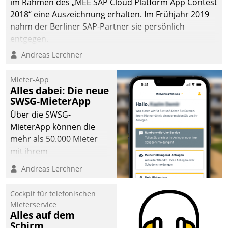
im Rahmen des „MEE SAP Cloud Platform App Contest
2018“ eine Auszeichnung erhalten. Im Frühjahr 2019
nahm der Berliner SAP-Partner sie persönlich
entgegen.
Andreas Lerchner
Mieter-App
Alles dabei: Die neue
SWSG-MieterApp
Über die SWSG-
MieterApp können die
mehr als 50.000 Mieter
mit ihrem
Wohnungsunternehmen
Andreas Lerchner
kommunizieren, auf dem
Laufenden bleiben, Daten
Cockpit für telefonischen
einsehen und ändern
Mieterservice
oder
Alles auf dem
Schirm
Schadensmeldungen