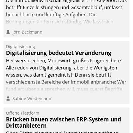
Die Immobilienwirtschaft digitalisiert ihr Angebot. Das
betrifft Einzelleistungen und Gesamtablauf, umfasst
benachbarte und künftige Aufgaben. Die
Bedingungen ändern sich ständig. Wie lässt sich
technisch die Kontrolle wahren und zugleich Freiraum
Jörn Beckmann
fürs Wachsen öffnen?
Digitalisierung
Digitalisierung bedeutet Veränderung
Heilsversprechen, Modewort, großes Fragezeichen?
Alle reden von Digitalisierung, aber die Wenigsten
wissen, was damit gemeint ist. Denn sie betrifft
verschiedenste Bereiche der Immobilienbranche: Wer
fundiert über sie sprechen will, muss zuerst Begriffe
klären. Ein Aspekt ist die betriebliche Optimierung:
Sabine Wiedemann
Moderne Softwarelösungen ermöglichen große
Einsparungen durch optimierte und automatisierte
Offene Plattform
Prozesse. Doch man darf nicht zu viel erwarten: Allein
Brücken bauen zwischen ERP-System und
Drittanbietern
mit der Einführung einer neuen Software ist es nicht
getan. Die Digitalisierung erfordert von Unternehmen