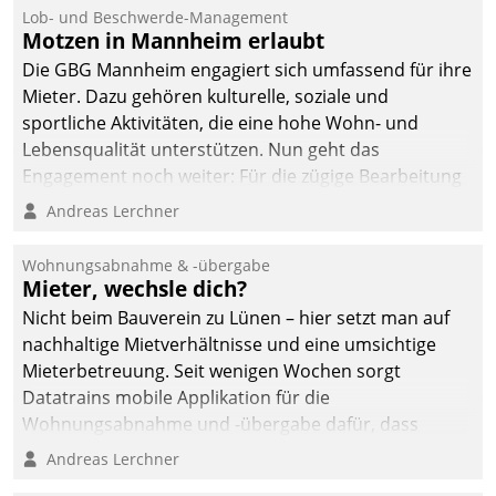
Ressort Kapitalanlage für
Lob- und Beschwerde-Management
künftige Aufgaben und
Motzen in Mannheim erlaubt
Herausforderungen
Die GBG Mannheim engagiert sich umfassend für ihre
gerüstet.
Mieter. Dazu gehören kulturelle, soziale und
sportliche Aktivitäten, die eine hohe Wohn- und
Lebensqualität unterstützen. Nun geht das
Engagement noch weiter: Für die zügige Bearbeitung
von Beschwerden – oder Lob – richtet das
Andreas Lerchner
Unternehmen mit Datatrains Applikation fürs Lob-
und Beschwerde-Management einen eigenen Kanal
Wohnungsabnahme & -übergabe
ein.
Mieter, wechsle dich?
Nicht beim Bauverein zu Lünen – hier setzt man auf
nachhaltige Mietverhältnisse und eine umsichtige
Mieterbetreuung. Seit wenigen Wochen sorgt
Datatrains mobile Applikation für die
Wohnungsabnahme und -übergabe dafür, dass
Mieter wohlgeordnet kommen und, so es sein muss,
Andreas Lerchner
gehen können.