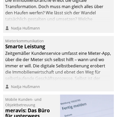
Die Immobilienbranche erlebt die digitale
Transformation. Doch muss man gleich alles über
den Haufen werfen? Wie lässt sich der Wandel
tatsächlich gestalten und umsetzen? Welche
Argumente zählen wirklich?
Nadja Hußmann
Mieterkommunikation
Smarte Leistung
Zeitgemäßer Kundenservice umfasst eine Mieter-App,
über die der Mieter sich selbst hilft – wann und wo
immer er will. Die digitale Selbstbedienung erobert
die Immobilienwirtschaft und ebnet den Weg für
selbstlaufende Geschäftsprozesse. Selbst ist der
Kunde und smart der Serviceanbieter.
Nadja Hußmann
Mobile Kunden- und
Objektbetreuung
meravis: Das Büro
für unterwegs