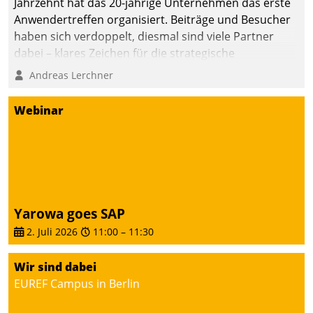
Jahrzehnt hat das 20-jährige Unternehmen das erste
Anwendertreffen organisiert. Beiträge und Besucher
haben sich verdoppelt, diesmal sind viele Partner
dabei – klares Zeichen für die strategische
Fokussierung auf den Kunden.
Andreas Lerchner
Webinar
Yarowa goes SAP
2. Juli 2026
11:00
–
11:30
Wir sind dabei
EUREF Campus in Berlin