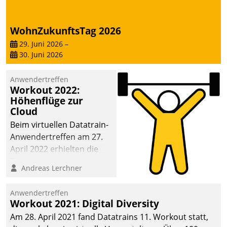
WohnZukunftsTag 2026
29. Juni 2026
–
30. Juni 2026
Anwendertreffen
Workout 2022:
Höhenflüge zur
Cloud
Beim virtuellen Datatrain-
Anwendertreffen am 27.
April 2022 erhielten die
Teilnehmerinnen und
Andreas Lerchner
Teilnehmer kurzweilige
Einblicke in innovative
Anwendertreffen
Cloud-Strategien und -
Workout 2021: Digital Diversity
Lösungen mit hohem
Am 28. April 2021 fand Datatrains 11. Workout statt,
Zukunftspotenzial.