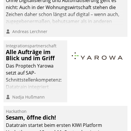
Ohne Digitalisierung und Automatisierung geht es
die Bereitschaft, sich zu überprüfen, zu hinterfragen
nicht: Auch in der Wohnungswirtschaft stehen die
und zu verändern.
Zeichen daher schon längst auf digital – wenn auch,
zugegebenermaßen, behutsamer als in anderen
Branchen.
Andreas Lerchner
Integrationspartnerschaft
Alle Aufträge im
Blick und im Griff
Das Proptech Yarowa
setzt auf SAP-
Schnittstellenkompetenz:
Datatrain integriert
Yarowas Portal zur
Nadja Hußmann
Vergabe und Verwaltung
von Aufträgen der
Hackathon
operativen
Sesam, öffne dich!
Instandhaltung in die
Datatrain startet beim ersten KIWI Platform
SAP-Systemlandschaft