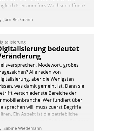
ugleich Freiraum fürs Wachsen öffnen?
Jörn Beckmann
igitalisierung
Digitalisierung bedeutet
Veränderung
eilsversprechen, Modewort, großes
ragezeichen? Alle reden von
igitalisierung, aber die Wenigsten
issen, was damit gemeint ist. Denn sie
etrifft verschiedenste Bereiche der
mmobilienbranche: Wer fundiert über
ie sprechen will, muss zuerst Begriffe
lären. Ein Aspekt ist die betriebliche
ptimierung: Moderne Softwarelösungen
rmöglichen große Einsparungen durch
Sabine Wiedemann