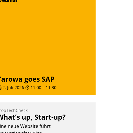
Webinar
ernetzungsideen fürs Quartier.
azwischen zeigte Datatrain, was es
eues zu bieten hat.
Nadja Hußmann
Yarowa goes SAP
2. Juli 2026
11:00
–
11:30
ropTechCheck
What’s up, Start-up?
ine neue Website führt