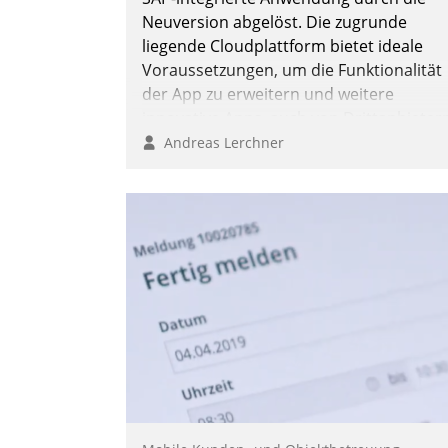
Andreas Lerchner
Neuversion abgelöst. Die zugrunde
liegende Cloudplattform bietet ideale
Voraussetzungen, um die Funktionalität
der App zu erweitern und weitere
innovative Apps, auch von Drittanbieter
in SAP zu integrieren.
Andreas Lerchner