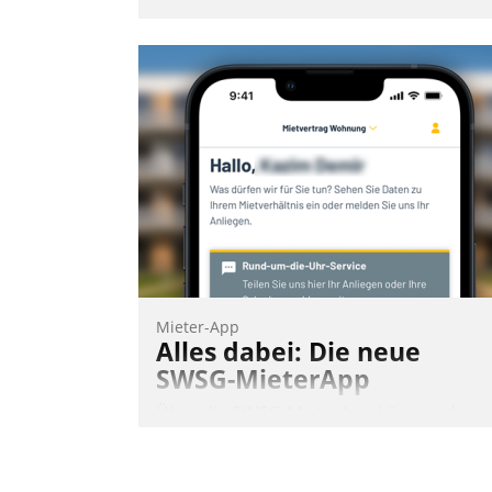
Mieter-App
Alles dabei: Die neue
SWSG-MieterApp
Über die SWSG-MieterApp können die
mehr als 50.000 Mieter mit ihrem
Wohnungsunternehmen kommunizieren
auf dem Laufenden bleiben, Daten