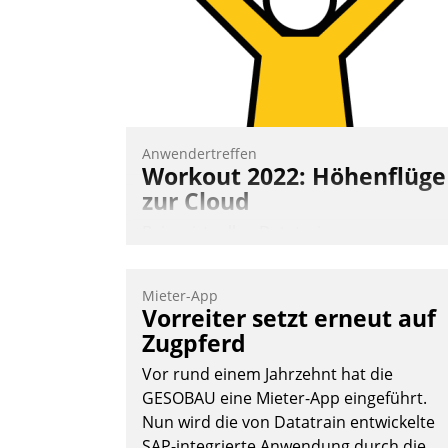
Wunsch über mehrere zuvor festgelegte
Kommunikationswege bei den
Empfängern ein.
Nadja Hußmann
Anwendertreffen
Workout 2022: Höhenflüge
zur Cloud
Beim virtuellen Datatrain-
Anwendertreffen am 27. April 2022
erhielten die Teilnehmerinnen und
Mieter-App
Teilnehmer kurzweilige Einblicke in
Vorreiter setzt erneut auf
innovative Cloud-Strategien und -
Zugpferd
Lösungen mit hohem Zukunftspotenzial.
Vor rund einem Jahrzehnt hat die
GESOBAU eine Mieter-App eingeführt.
Nun wird die von Datatrain entwickelte
SAP-integrierte Anwendung durch die