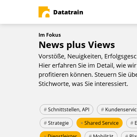
Datatrain
Im Fokus
News plus Views
Vorstöße, Neuigkeiten, Erfolgsgesc
Hier erfahren Sie im Detail, wie wir
profitieren können. Steuern Sie üb
Stichworte, was Sie interessiert.
#
Schnittstellen, API
#
Kundenservic
#
Strategie
×
Shared Service
#
×
Dienstleister
#
Mobilität
#
Pla