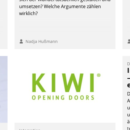
umsetzen? Welche Argumente zählen
wirklich?
n,
Nadja Hußmann
D
D
A
u
u
ä
t