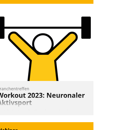
ranchentreffen
Workout 2023: Neuronaler
Aktivsport
rst lieferten die Speaker visionäre
mpulse, dann wurden die Gäste selbst
ktiv und sammelten methodisch