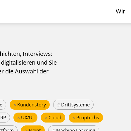
Wir
hichten, Interviews:
 digitalisieren und Sie
er die Auswahl der
e
×
Kundenstory
#
Drittsysteme
ERP
×
UX/UI
×
Cloud
×
Proptechs
ttform
×
Event
#
Machine Learning