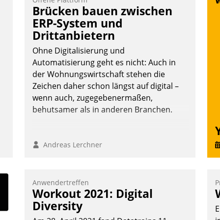
Frage: Wie lassen sich Mammutprojekte
V
Brücken bauen zwischen
meistern und Workloads wuppen – bei
D
ERP-System und
zunehmend anspruchsvollen Aufgaben
N
Drittanbietern
und abnehmendem Nachwuchs?
Ohne Digitalisierung und
Automatisierung geht es nicht: Auch in
der Wohnungswirtschaft stehen die
Nadja Hußmann
Zeichen daher schon längst auf digital –
wenn auch, zugegebenermaßen,
behutsamer als in anderen Branchen.
Andreas Lerchner
:
Anwendertreffen
P
Workout 2021: Digital
Diversity
E