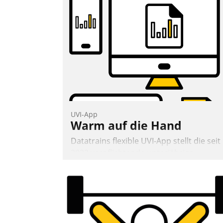
UVI-App
Warm auf die Hand
Datatrains flexible UVI-App stellt die seit
2022 verpflichtende unterjährige
Verbrauchsinformation schnell,
zuverlässig und leicht bekömmlich bereit
Die monatlichen Mitteilungen zum
Heizungs- und Wasserverbrauch gehen
automatisiert, vollständig und auf