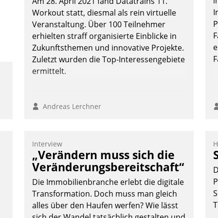
i
Am 28. April 2021 fand Datatrains 11.
I
Workout statt, diesmal als rein virtuelle
P
Veranstaltung. Über 100 Teilnehmer
F
erhielten straff organisierte Einblicke in
e
Zukunftsthemen und innovative Projekte.
F
Zuletzt wurden die Top-Interessengebiete
ermittelt.
Andreas Lerchner
Interview
H
„Verändern muss sich die
Veränderungsbereitschaft“
D
P
Die Immobilienbranche erlebt die digitale
S
Transformation. Doch muss man gleich
T
alles über den Haufen werfen? Wie lässt
sich der Wandel tatsächlich gestalten und