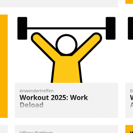
Anwendertreffen
B
Workout 2025: Work
Deload
In entspannter Atmosphäre findet am 6.
E
und 7. Mai Datatrains Netzwerk-Event im
I
Kunden- und Partnerkreis statt. Zentrale
a
Offene Plattform