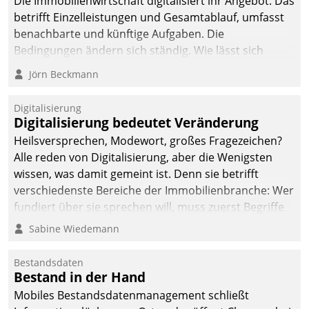
Die Immobilienwirtschaft digitalisiert ihr Angebot. Das
betrifft Einzelleistungen und Gesamtablauf, umfasst
benachbarte und künftige Aufgaben. Die
Bedingungen ändern sich ständig. Wie lässt sich
technisch die Kontrolle wahren und zugleich Freiraum
Jörn Beckmann
fürs Wachsen öffnen?
Digitalisierung
Digitalisierung bedeutet Veränderung
Heilsversprechen, Modewort, großes Fragezeichen?
Alle reden von Digitalisierung, aber die Wenigsten
wissen, was damit gemeint ist. Denn sie betrifft
verschiedenste Bereiche der Immobilienbranche: Wer
fundiert über sie sprechen will, muss zuerst Begriffe
klären. Ein Aspekt ist die betriebliche Optimierung:
Sabine Wiedemann
Moderne Softwarelösungen ermöglichen große
Einsparungen durch optimierte und automatisierte
Bestandsdaten
Prozesse. Doch man darf nicht zu viel erwarten: Allein
Bestand in der Hand
mit der Einführung einer neuen Software ist es nicht
Mobiles Bestandsdatenmanagement schließt
getan. Die Digitalisierung erfordert von Unternehmen