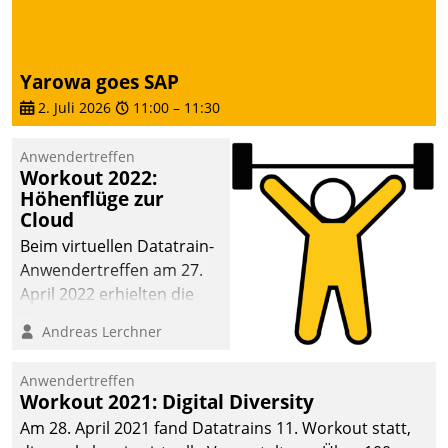
Yarowa goes SAP
2. Juli 2026
11:00
–
11:30
Anwendertreffen
Workout 2022:
Höhenflüge zur
Cloud
Beim virtuellen Datatrain-
Anwendertreffen am 27.
April 2022 erhielten die
Teilnehmerinnen und
Andreas Lerchner
Teilnehmer kurzweilige
Einblicke in innovative
Anwendertreffen
Cloud-Strategien und -
Workout 2021: Digital Diversity
Lösungen mit hohem
Am 28. April 2021 fand Datatrains 11. Workout statt,
Zukunftspotenzial.