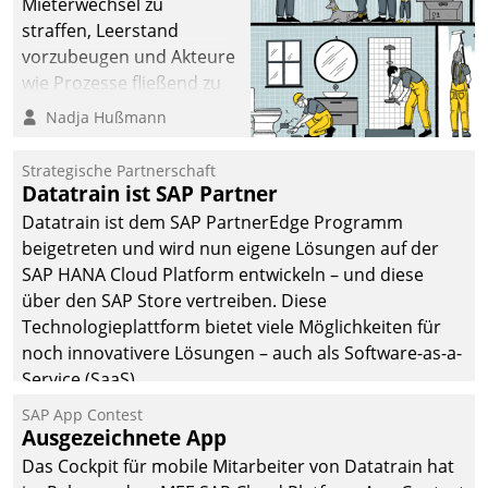
Mieterwechsel zu
straffen, Leerstand
vorzubeugen und Akteure
wie Prozesse fließend zu
vernetzen, nutzt die
Nadja Hußmann
Berliner Gewobag seit
Jahresbeginn eine
Strategische Partnerschaft
Überblick, Einsicht und
Datatrain ist SAP Partner
Eingriff bietende Lösung.
Datatrain ist dem SAP PartnerEdge Programm
Zur Entwicklung setzte
beigetreten und wird nun eigene Lösungen auf der
man auf
SAP HANA Cloud Platform entwickeln – und diese
Cloudtechnologie,
über den SAP Store vertreiben. Diese
bewährte und Startup-
Technologieplattform bietet viele Möglichkeiten für
Partner sowie erstmals
noch innovativere Lösungen – auch als Software-as-a-
agile Projektmethoden.
Service (SaaS).
SAP App Contest
Ausgezeichnete App
Das Cockpit für mobile Mitarbeiter von Datatrain hat