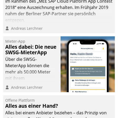
im Rahmen des „MEE SAP Cloud Platform App Contest
2018“ eine Auszeichnung erhalten. Im Frühjahr 2019
nahm der Berliner SAP-Partner sie persönlich
entgegen.
Andreas Lerchner
Mieter-App
Alles dabei: Die neue
SWSG-MieterApp
Über die SWSG-
MieterApp können die
mehr als 50.000 Mieter
mit ihrem
Wohnungsunternehmen
Andreas Lerchner
kommunizieren, auf dem
Laufenden bleiben, Daten
Offene Plattform
einsehen und ändern
Alles aus einer Hand?
oder
Alles bei einem Anbieter beziehen – das Prinzip von
Schadensmeldungen