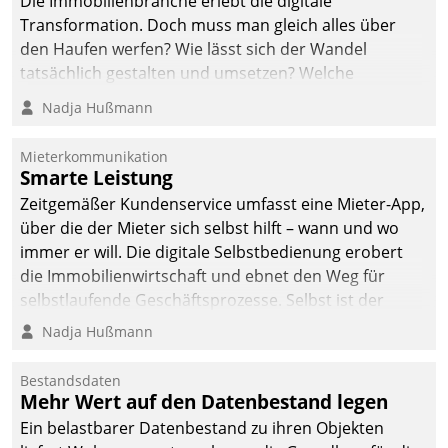
Die Immobilienbranche erlebt die digitale
Transformation. Doch muss man gleich alles über
den Haufen werfen? Wie lässt sich der Wandel
tatsächlich gestalten und umsetzen? Welche
Argumente zählen wirklich?
Nadja Hußmann
Mieterkommunikation
Smarte Leistung
Zeitgemäßer Kundenservice umfasst eine Mieter-App,
über die der Mieter sich selbst hilft – wann und wo
immer er will. Die digitale Selbstbedienung erobert
die Immobilienwirtschaft und ebnet den Weg für
selbstlaufende Geschäftsprozesse. Selbst ist der
Kunde und smart der Serviceanbieter.
Nadja Hußmann
Bestandsdaten
Mehr Wert auf den Datenbestand legen
Ein belastbarer Datenbestand zu ihren Objekten