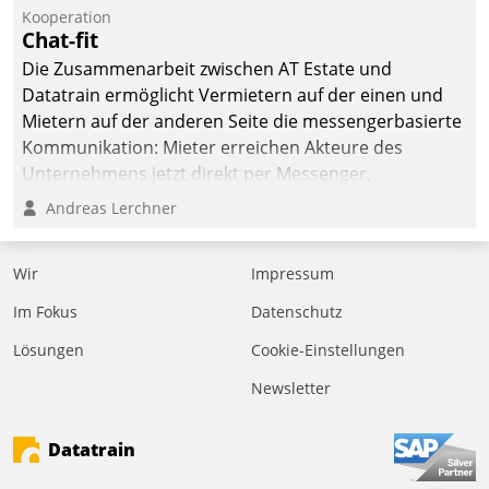
Kooperation
Chat-fit
Die Zusammenarbeit zwischen AT Estate und
Datatrain ermöglicht Vermietern auf der einen und
Mietern auf der anderen Seite die messengerbasierte
Kommunikation: Mieter erreichen Akteure des
Unternehmens jetzt direkt per Messenger,
Mitarbeiter oder Dienstleister empfangen oder
Andreas Lerchner
versenden die Nachrichten via Cockpit.
Wir
Impressum
Im Fokus
Datenschutz
Lösungen
Cookie-Einstellungen
Newsletter
Datatrain