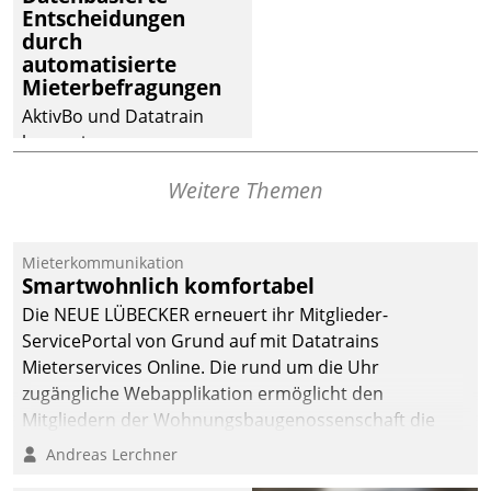
Entscheidungen
Dialogführung ermöglicht
durch
dem externen
automatisierte
Serviceteam, Anrufe von
Mieterbefragungen
Mietenden zügiger und
AktivBo und Datatrain
effizienter zu bearbeiten.
kooperieren –
Immobilienunternehmen
Weitere Themen
profitieren: Die nahtlose
Integration der Lösungen
von AktivBo und
Mieterkommunikation
Datatrain ermöglicht
Smartwohnlich komfortabel
automatisiert ausgelöste,
Die NEUE LÜBECKER erneuert ihr Mitglieder-
zielgerichtete
ServicePortal von Grund auf mit Datatrains
Mieterbefragungen – eine
Mieterservices Online. Die rund um die Uhr
starke Grundlage für
zugängliche Webapplikation ermöglicht den
intelligente,
Mitgliedern der Wohnungs­bau­genossenschaft die
datengestützte
Kontaktaufnahme per Smartphone, Tablet oder PC.
Andreas Lerchner
Entscheidungen.