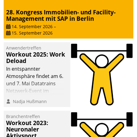
28. Kongress Immobilien- und Facility-
Management mit SAP in Berlin
14. September 2026
–
15. September 2026
Anwendertreffen
Workout 2025: Work
Deload
In entspannter
Atmosphäre findet am 6.
und 7. Mai Datatrains
Netzwerk-Event im
Kunden- und Partnerkreis
Nadja Hußmann
statt. Zentrale Frage: Wie
lassen sich
Branchentreffen
Mammutprojekte
Workout 2023:
meistern und Workloads
Neuronaler
Aktivsport
wuppen – bei zunehmend