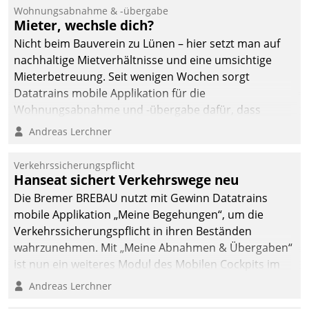
und Beschwerde-Management einen eigenen Kanal
Wohnungsabnahme & -übergabe
ein.
Mieter, wechsle dich?
Nicht beim Bauverein zu Lünen – hier setzt man auf
nachhaltige Mietverhältnisse und eine umsichtige
Mieterbetreuung. Seit wenigen Wochen sorgt
Datatrains mobile Applikation für die
Wohnungsabnahme und -übergabe dafür, dass
Mieter wohlgeordnet kommen und, so es sein muss,
Andreas Lerchner
gehen können.
Verkehrssicherungspflicht
Hanseat sichert Verkehrswege neu
Die Bremer BREBAU nutzt mit Gewinn Datatrains
mobile Applikation „Meine Begehungen“, um die
Verkehrssicherungspflicht in ihren Beständen
wahrzunehmen. Mit „Meine Abnahmen & Übergaben“
ist nun ein weiteres Modul des Mobilen Cockpits im
Einsatz.
Andreas Lerchner