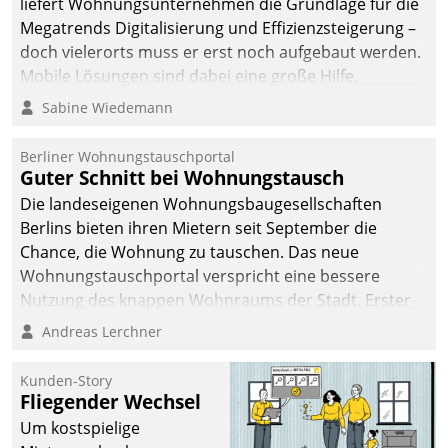
liefert Wohnungsunternehmen die Grundlage für die
Megatrends Digitalisierung und Effizienzsteigerung –
doch vielerorts muss er erst noch aufgebaut werden.
Mobile Lösungen sind dabei eine große Hilfe.
Sabine Wiedemann
Berliner Wohnungstauschportal
Guter Schnitt bei Wohnungstausch
Die landeseigenen Wohnungsbaugesellschaften
Berlins bieten ihren Mietern seit September die
Chance, die Wohnung zu tauschen. Das neue
Wohnungstauschportal verspricht eine bessere
Nutzung des knappen Wohnraums der Stadt. Erster
Anwendungsfall für Datatrains Lösung API-Hub mit
Andreas Lerchner
Schnittstellen zu den ERP-Systemen der
Unternehmen.
Kunden-Story
Fliegender Wechsel
Um kostspielige