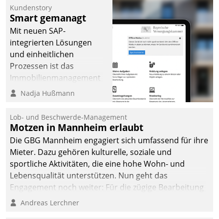
Kundenstory
Smart gemanagt
Mit neuen SAP-
integrierten Lösungen
und einheitlichen
Prozessen ist das
Immobilienmanagement
der Bayerischen
Nadja Hußmann
Versorgungskammer im
Ressort Kapitalanlage für
Lob- und Beschwerde-Management
künftige Aufgaben und
Motzen in Mannheim erlaubt
Herausforderungen
Die GBG Mannheim engagiert sich umfassend für ihre
gerüstet.
Mieter. Dazu gehören kulturelle, soziale und
sportliche Aktivitäten, die eine hohe Wohn- und
Lebensqualität unterstützen. Nun geht das
Engagement noch weiter: Für die zügige Bearbeitung
von Beschwerden – oder Lob – richtet das
Andreas Lerchner
Unternehmen mit Datatrains Applikation fürs Lob-