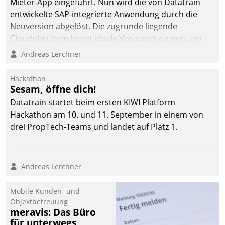
Mieter-App eingeführt. Nun wird die von Datatrain
entwickelte SAP-integrierte Anwendung durch die
Neuversion abgelöst. Die zugrunde liegende
Cloudplattform bietet ideale Voraussetzungen, um
die Funktionalität der App zu erweitern und weitere
Andreas Lerchner
innovative Apps, auch von Drittanbietern, in SAP zu
integrieren.
Hackathon
Sesam, öffne dich!
Datatrain startet beim ersten KIWI Platform
Hackathon am 10. und 11. September in einem von
drei PropTech-Teams und landet auf Platz 1.
Andreas Lerchner
Mobile Kunden- und
Objektbetreuung
meravis: Das Büro
für unterwegs