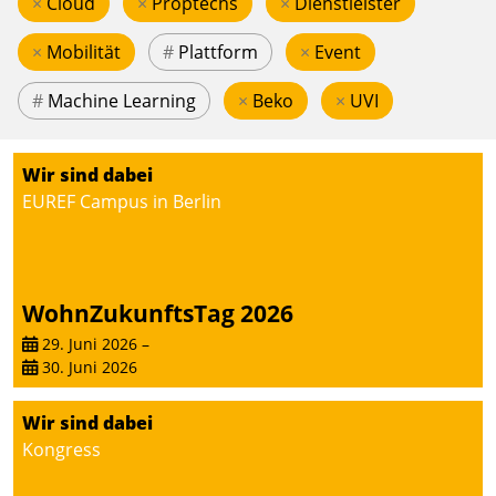
×
Cloud
×
Proptechs
×
Dienstleister
×
Mobilität
#
Plattform
×
Event
#
Machine Learning
×
Beko
×
UVI
Wir sind dabei
EUREF Campus in Berlin
WohnZukunftsTag 2026
29. Juni 2026
–
30. Juni 2026
Wir sind dabei
Kongress