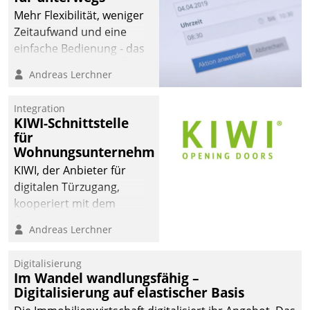
Mehr Flexibilität, weniger
Zeitaufwand und eine
einfache Bedienung - das
verspricht das aktuelle
Andreas Lerchner
Cockpit für mobile
Mitarbeiter von
Integration
Datatrain. Die meravis
KIWI-Schnittstelle
Wohnungsbau- und
für
Immobilien GmbH hat
Wohnungsunternehmen
sich dabei für den Betrieb
KIWI, der Anbieter für
der Lösung über die SAP
digitalen Türzugang,
Cloud Platform
kooperiert mit dem
entschieden - als erstes
Beratungs- und
Andreas Lerchner
Unternehmen am
Softwareentwicklungshaus
Wohnungsmarkt.
Datatrain.
Digitalisierung
Im Wandel wandlungsfähig –
Digitalisierung auf elastischer Basis