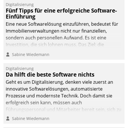
Digitalisierung
Fünf Tipps für eine erfolgreiche Software-
Einführung
Eine neue Softwarelösung einzuführen, bedeutet für
Immobilienverwaltungen nicht nur finanziellen,
sondern auch personellen Aufwand. Es ist eine
Investition, die sich lohnen muss. Das Ziel: die
nachhaltige Optimierung der Geschäftsabläufe. Damit
Sabine Wiedemann
dieses Ziel erreicht wird, sollten einige Grundregeln
befolgt werden.
Digitalisierung
Da hilft die beste Software nichts
Geht es um Digitalisierung, denken viele zuerst an
innovative Softwarelösungen, automatisierte
Prozesse und modernste Technik. Doch damit sie
erfolgreich sein kann, müssen auch
Führungspersonal und Mitarbeiter bereit sein, sich zu
verändern und anzupassen, sonst werden sie an ihr
Sabine Wiedemann
scheitern.