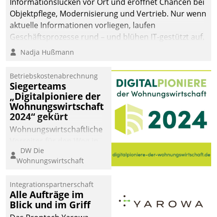
Informationslücken vor Ort und eröffnet Chancen bei
die Bereitschaft, sich zu überprüfen, zu hinterfragen
Objektpflege, Modernisierung und Vertrieb. Nur wenn
und zu verändern.
aktuelle Informationen vorliegen, laufen
Geschäftsprozesse rund – und blühen IT-gestützt auf.
Nadja Hußmann
Betriebskostenabrechnung
Siegerteams
„Digitalpioniere der
Wohnungswirtschaft
2024“ gekürt
Wohnungswirtschaftliche
Vorreiter für den Weg in
DW Die
eine digitale Zukunft zu
Wohnungswirtschaft
finden, ist das Ziel des
Awards „Digitalpioniere
Integrationspartnerschaft
der
Alle Aufträge im
Wohnungswirtschaft“.
Blick und im Griff
Bewerben können sich