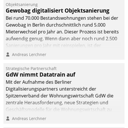
Objektsanierung
Gewobag digitalisiert Objektsanierung
Bei rund 70.000 Bestandswohnungen stehen bei der
Gewobag in Berlin durchschnittlich rund 5.000
Mieterwechsel pro Jahr an. Dieser Prozess ist bereits
aufwendig genug. Wenn dann aber noch rund 2.500
Sanierungen pro Jahr mit reinspielen, ist der
Betreuungs- und Organisationsaufwand immens. Im
Andreas Lerchner
Rahmen ihrer Digitalisierungsstrategie hat das
kommunale Wohnungsbauunternehmen daher
Strategische Partnerschaft
gemeinsam mit der Berliner Datatrain GmbH den
GdW nimmt Datatrain auf
Teilprozess der Objektsanierung digitalisiert.
Mit der Aufnahme des Berliner
Digitalisierungspartners unterstreicht der
Spitzenverband der Wohnungswirtschaft GdW die
zentrale Herausforderung, neue Strategien und
Geschäftsmodelle für die Wohnungswirtschaft zu
entwickeln.
Andreas Lerchner