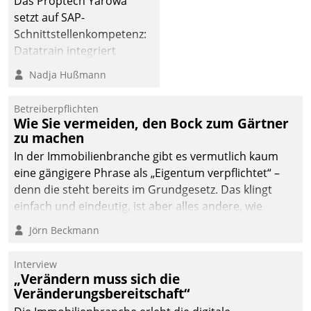
Das Proptech Yarowa
dafür ein Team
setzt auf SAP-
bestehend aus
Schnittstellenkompetenz:
Wohnungsunternehmen
Datatrain integriert
und PropTech.
Yarowas Portal zur
Nadja Hußmann
Vergabe und Verwaltung
von Aufträgen der
Betreiberpflichten
operativen
Wie Sie vermeiden, den Bock zum Gärtner
Instandhaltung in die
zu machen
SAP-Systemlandschaft
In der Immobilienbranche gibt es vermutlich kaum
deutscher
eine gängigere Phrase als „Eigentum verpflichtet“ –
Wohnungsunternehmen
denn die steht bereits im Grundgesetz. Das klingt
– und beschleunigt damit
einfach und eindeutig, ist aber alles andere, wie
den Weg vom
Branchenbeschäftigte wissen. Denn mit der
Jörn Beckmann
Mieteranliegen zum
Verantwortung folgen Verpflichtungen.
Dienstleisterauftrag.
Interview
„Verändern muss sich die
Veränderungsbereitschaft“