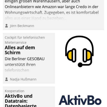
einigen großen Warenhäusern, aber auch
abgeben – rund um die
Onlineanbietern wie Amazon war lange Credo in der
Uhr.
Wohnungswirtschaft. Zugegeben, es ist komfortabel
alles aus einer Hand zu beziehen...
Jörn Beckmann
Cockpit für telefonischen
Mieterservice
Alles auf dem
Schirm
Die Berliner GESOBAU
unterstützt ihren
telefonischen
Mieterservice mit einem
Nadja Hußmann
digitalen Cockpit, das
situationsbezogen
Kooperation
passende Fragen und
AktivBo und
Schlagworte auswirft.
Datatrain:
Eine intuitive
Datenbasierte