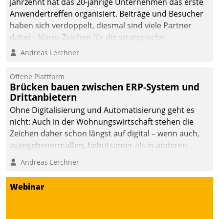
Jahrzehnt hat das 20-jährige Unternehmen das erste
automatisiert, vollständig
Anwendertreffen organisiert. Beiträge und Besucher
und auf Wunsch über
haben sich verdoppelt, diesmal sind viele Partner
mehrere zuvor
dabei – klares Zeichen für die strategische
festgelegte
Fokussierung auf den Kunden.
Andreas Lerchner
Kommunikationswege bei
den Empfängern ein.
Offene Plattform
Brücken bauen zwischen ERP-System und
Drittanbietern
Ohne Digitalisierung und Automatisierung geht es
nicht: Auch in der Wohnungswirtschaft stehen die
Zeichen daher schon längst auf digital – wenn auch,
zugegebenermaßen, behutsamer als in anderen
Branchen.
Andreas Lerchner
Webinar