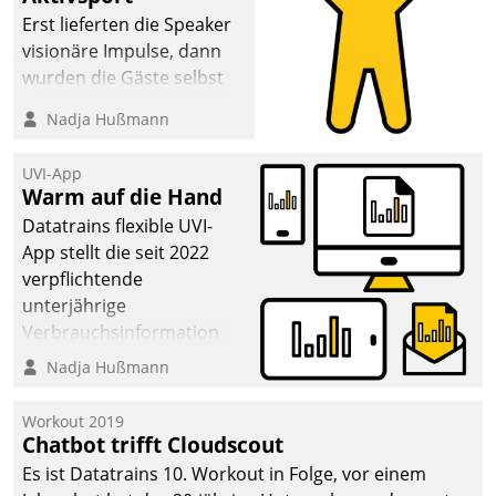
anspruchsvollen
Erst lieferten die Speaker
Aufgaben und
visionäre Impulse, dann
abnehmendem
wurden die Gäste selbst
Nachwuchs?
aktiv und sammelten
Nadja Hußmann
methodisch
Vernetzungsideen fürs
UVI-App
Quartier. Dazwischen
Warm auf die Hand
zeigte Datatrain, was es
Datatrains flexible UVI-
Neues zu bieten hat.
App stellt die seit 2022
verpflichtende
unterjährige
Verbrauchsinformation
schnell, zuverlässig und
Nadja Hußmann
leicht bekömmlich bereit:
Die monatlichen
Workout 2019
Mitteilungen zum
Chatbot trifft Cloudscout
Heizungs- und
Es ist Datatrains 10. Workout in Folge, vor einem
Wasserverbrauch gehen