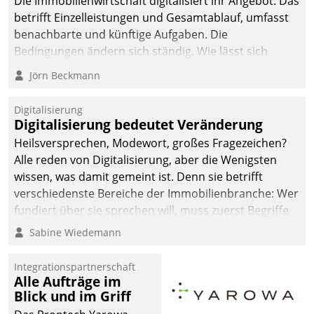
Die Immobilienwirtschaft digitalisiert ihr Angebot. Das
betrifft Einzelleistungen und Gesamtablauf, umfasst
benachbarte und künftige Aufgaben. Die
Bedingungen ändern sich ständig. Wie lässt sich
technisch die Kontrolle wahren und zugleich Freiraum
Jörn Beckmann
fürs Wachsen öffnen?
Digitalisierung
Digitalisierung bedeutet Veränderung
Heilsversprechen, Modewort, großes Fragezeichen?
Alle reden von Digitalisierung, aber die Wenigsten
wissen, was damit gemeint ist. Denn sie betrifft
verschiedenste Bereiche der Immobilienbranche: Wer
fundiert über sie sprechen will, muss zuerst Begriffe
klären. Ein Aspekt ist die betriebliche Optimierung:
Sabine Wiedemann
Moderne Softwarelösungen ermöglichen große
Einsparungen durch optimierte und automatisierte
Integrationspartnerschaft
Prozesse. Doch man darf nicht zu viel erwarten: Allein
Alle Aufträge im
Blick und im Griff
mit der Einführung einer neuen Software ist es nicht
getan. Die Digitalisierung erfordert von Unternehmen