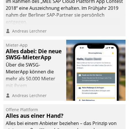
im Rahmen des „MEE SAP Cloud Platform App Contest
2018“ eine Auszeichnung erhalten. Im Frühjahr 2019
nahm der Berliner SAP-Partner sie persönlich
entgegen.
Andreas Lerchner
Mieter-App
Alles dabei: Die neue
SWSG-MieterApp
Über die SWSG-
MieterApp können die
mehr als 50.000 Mieter
mit ihrem
Wohnungsunternehmen
Andreas Lerchner
kommunizieren, auf dem
Laufenden bleiben, Daten
Offene Plattform
einsehen und ändern
Alles aus einer Hand?
oder
Alles bei einem Anbieter beziehen – das Prinzip von
Schadensmeldungen