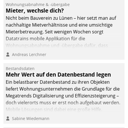
und Beschwerde-Management einen eigenen Kanal
Wohnungsabnahme & -übergabe
ein.
Mieter, wechsle dich?
Nicht beim Bauverein zu Lünen – hier setzt man auf
nachhaltige Mietverhältnisse und eine umsichtige
Mieterbetreuung. Seit wenigen Wochen sorgt
Datatrains mobile Applikation für die
Wohnungsabnahme und -übergabe dafür, dass
Mieter wohlgeordnet kommen und, so es sein muss,
Andreas Lerchner
gehen können.
Bestandsdaten
Mehr Wert auf den Datenbestand legen
Ein belastbarer Datenbestand zu ihren Objekten
liefert Wohnungsunternehmen die Grundlage für die
Megatrends Digitalisierung und Effizienzsteigerung –
doch vielerorts muss er erst noch aufgebaut werden.
Mobile Lösungen sind dabei eine große Hilfe.
Sabine Wiedemann