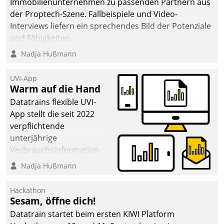
Immobilienunternehmen zu passenden Partnern aus
der Proptech-Szene. Fallbeispiele und Video-
Interviews liefern ein sprechendes Bild der Potenziale
und Fähigkeiten.
Nadja Hußmann
UVI-App
Warm auf die Hand
Datatrains flexible UVI-
App stellt die seit 2022
verpflichtende
unterjährige
Verbrauchsinformation
schnell, zuverlässig und
Nadja Hußmann
leicht bekömmlich bereit:
Die monatlichen
Hackathon
Mitteilungen zum
Sesam, öffne dich!
Heizungs- und
Datatrain startet beim ersten KIWI Platform
Wasserverbrauch gehen