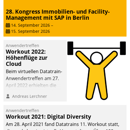
28. Kongress Immobilien- und Facility-
Management mit SAP in Berlin
14. September 2026
–
15. September 2026
Anwendertreffen
Workout 2022:
Höhenflüge zur
Cloud
Beim virtuellen Datatrain-
Anwendertreffen am 27.
April 2022 erhielten die
Teilnehmerinnen und
Andreas Lerchner
Teilnehmer kurzweilige
Einblicke in innovative
Anwendertreffen
Cloud-Strategien und -
Workout 2021: Digital Diversity
Lösungen mit hohem
Am 28. April 2021 fand Datatrains 11. Workout statt,
Zukunftspotenzial.