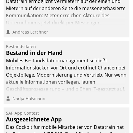
Datatrain ermöglicht Vermietern auf der einen und
Mietern auf der anderen Seite die messengerbasierte
Kommunikation: Mieter erreichen Akteure des
Unternehmens jetzt direkt per Messenger,
Mitarbeiter oder Dienstleister empfangen oder
Andreas Lerchner
versenden die Nachrichten via Cockpit.
Bestandsdaten
Bestand in der Hand
Mobiles Bestandsdatenmanagement schließt
Informationslücken vor Ort und eröffnet Chancen bei
Objektpflege, Modernisierung und Vertrieb. Nur wenn
aktuelle Informationen vorliegen, laufen
Geschäftsprozesse rund – und blühen IT-gestützt auf.
Nadja Hußmann
SAP App Contest
Ausgezeichnete App
Das Cockpit für mobile Mitarbeiter von Datatrain hat