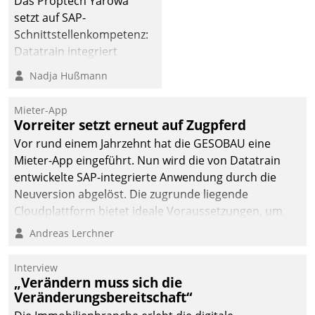
Das Proptech Yarowa
die Bereitschaft, sich zu überprüfen, zu hinterfragen
setzt auf SAP-
und zu verändern.
Schnittstellenkompetenz:
Datatrain integriert
Yarowas Portal zur
Nadja Hußmann
Vergabe und Verwaltung
von Aufträgen der
Mieter-App
operativen
Vorreiter setzt erneut auf Zugpferd
Instandhaltung in die
Vor rund einem Jahrzehnt hat die GESOBAU eine
SAP-Systemlandschaft
Mieter-App eingeführt. Nun wird die von Datatrain
deutscher
entwickelte SAP-integrierte Anwendung durch die
Wohnungsunternehmen
Neuversion abgelöst. Die zugrunde liegende
– und beschleunigt damit
Cloudplattform bietet ideale Voraussetzungen, um
den Weg vom
die Funktionalität der App zu erweitern und weitere
Andreas Lerchner
Mieteranliegen zum
innovative Apps, auch von Drittanbietern, in SAP zu
Dienstleisterauftrag.
integrieren.
Interview
„Verändern muss sich die
Veränderungsbereitschaft“