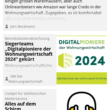
einigen großen Warenhäusern, aber auch
abgeben – rund um die
Onlineanbietern wie Amazon war lange Credo in der
Uhr.
Wohnungswirtschaft. Zugegeben, es ist komfortabel
alles aus einer Hand zu beziehen...
Jörn Beckmann
Betriebskostenabrechnung
Siegerteams
„Digitalpioniere der
Wohnungswirtschaft
2024“ gekürt
Wohnungswirtschaftliche
Vorreiter für den Weg in
DW Die
eine digitale Zukunft zu
Wohnungswirtschaft
finden, ist das Ziel des
Awards „Digitalpioniere
Cockpit für telefonischen
der
Mieterservice
Wohnungswirtschaft“.
Alles auf dem
Bewerben können sich
Schirm