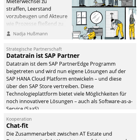
Mieterwechsel zu
straffen, Leerstand
vorzubeugen und Akteure
wie Prozesse fließend zu
vernetzen, nutzt die
Nadja Hußmann
Berliner Gewobag seit
Jahresbeginn eine
Strategische Partnerschaft
Überblick, Einsicht und
Datatrain ist SAP Partner
Eingriff bietende Lösung.
Datatrain ist dem SAP PartnerEdge Programm
Zur Entwicklung setzte
beigetreten und wird nun eigene Lösungen auf der
man auf
SAP HANA Cloud Platform entwickeln – und diese
Cloudtechnologie,
über den SAP Store vertreiben. Diese
bewährte und Startup-
Technologieplattform bietet viele Möglichkeiten für
Partner sowie erstmals
noch innovativere Lösungen – auch als Software-as-a-
agile Projektmethoden.
Service (SaaS).
Kooperation
Chat-fit
Die Zusammenarbeit zwischen AT Estate und