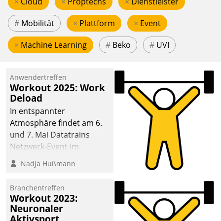
×
Cloud
×
Proptechs
×
Dienstleister
#
Mobilität
×
Plattform
×
Event
×
Machine Learning
#
Beko
#
UVI
Anwendertreffen
Workout 2025: Work
Deload
In entspannter
Atmosphäre findet am 6.
und 7. Mai Datatrains
Netzwerk-Event im
Kunden- und Partnerkreis
Nadja Hußmann
statt. Zentrale Frage: Wie
lassen sich
Branchentreffen
Mammutprojekte
Workout 2023:
meistern und Workloads
Neuronaler
Aktivsport
wuppen – bei zunehmend