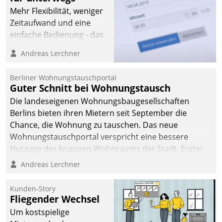
Mehr Flexibilität, weniger
Zeitaufwand und eine
einfache Bedienung - das
verspricht das aktuelle
Andreas Lerchner
Cockpit für mobile
Mitarbeiter von
Berliner Wohnungstauschportal
Datatrain. Die meravis
Guter Schnitt bei Wohnungstausch
Wohnungsbau- und
Die landeseigenen Wohnungsbaugesellschaften
Immobilien GmbH hat
Berlins bieten ihren Mietern seit September die
sich dabei für den Betrieb
Chance, die Wohnung zu tauschen. Das neue
der Lösung über die SAP
Wohnungstauschportal verspricht eine bessere
Cloud Platform
Nutzung des knappen Wohnraums der Stadt. Erster
entschieden - als erstes
Anwendungsfall für Datatrains Lösung API-Hub mit
Andreas Lerchner
Unternehmen am
Schnittstellen zu den ERP-Systemen der
Wohnungsmarkt.
Unternehmen.
Kunden-Story
Fliegender Wechsel
Um kostspielige