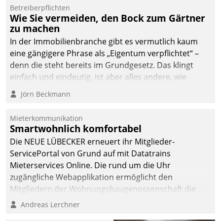
von AktivBo und
Betreiberpflichten
Datatrain ermöglicht
Wie Sie vermeiden, den Bock zum Gärtner
automatisiert ausgelöste,
zu machen
zielgerichtete
In der Immobilienbranche gibt es vermutlich kaum
Mieterbefragungen – eine
eine gängigere Phrase als „Eigentum verpflichtet“ –
starke Grundlage für
denn die steht bereits im Grundgesetz. Das klingt
intelligente,
einfach und eindeutig, ist aber alles andere, wie
datengestützte
Branchenbeschäftigte wissen. Denn mit der
Jörn Beckmann
Entscheidungen.
Verantwortung folgen Verpflichtungen.
Mieterkommunikation
Smartwohnlich komfortabel
Die NEUE LÜBECKER erneuert ihr Mitglieder-
ServicePortal von Grund auf mit Datatrains
Mieterservices Online. Die rund um die Uhr
zugängliche Webapplikation ermöglicht den
Mitgliedern der Wohnungs­bau­genossenschaft die
Kontaktaufnahme per Smartphone, Tablet oder PC.
Andreas Lerchner