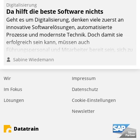
befolgt werden.
Digitalisierung
Da hilft die beste Software nichts
Geht es um Digitalisierung, denken viele zuerst an
innovative Softwarelösungen, automatisierte
Prozesse und modernste Technik. Doch damit sie
erfolgreich sein kann, müssen auch
Führungspersonal und Mitarbeiter bereit sein, sich zu
verändern und anzupassen, sonst werden sie an ihr
Sabine Wiedemann
scheitern.
Wir
Impressum
Im Fokus
Datenschutz
Lösungen
Cookie-Einstellungen
Newsletter
Datatrain