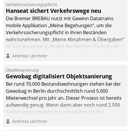
Verkehrssicherungspflicht
Hanseat sichert Verkehrswege neu
Die Bremer BREBAU nutzt mit Gewinn Datatrains
mobile Applikation „Meine Begehungen“, um die
Verkehrssicherungspflicht in ihren Beständen
wahrzunehmen. Mit „Meine Abnahmen & Übergaben“
ist nun ein weiteres Modul des Mobilen Cockpits im
Einsatz.
Andreas Lerchner
Objektsanierung
Gewobag digitalisiert Objektsanierung
Bei rund 70.000 Bestandswohnungen stehen bei der
Gewobag in Berlin durchschnittlich rund 5.000
Mieterwechsel pro Jahr an. Dieser Prozess ist bereits
aufwendig genug. Wenn dann aber noch rund 2.500
Sanierungen pro Jahr mit reinspielen, ist der
Betreuungs- und Organisationsaufwand immens. Im
Andreas Lerchner
Rahmen ihrer Digitalisierungsstrategie hat das