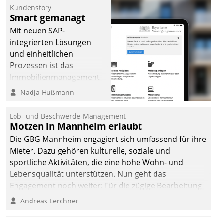
Kundenstory
Smart gemanagt
Mit neuen SAP-
integrierten Lösungen
und einheitlichen
Prozessen ist das
Immobilienmanagement
der Bayerischen
Nadja Hußmann
Versorgungskammer im
Ressort Kapitalanlage für
Lob- und Beschwerde-Management
künftige Aufgaben und
Motzen in Mannheim erlaubt
Herausforderungen
Die GBG Mannheim engagiert sich umfassend für ihre
gerüstet.
Mieter. Dazu gehören kulturelle, soziale und
sportliche Aktivitäten, die eine hohe Wohn- und
Lebensqualität unterstützen. Nun geht das
Engagement noch weiter: Für die zügige Bearbeitung
von Beschwerden – oder Lob – richtet das
Andreas Lerchner
Unternehmen mit Datatrains Applikation fürs Lob-