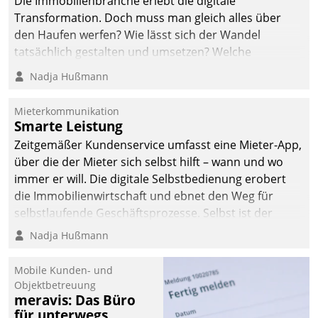
Die Immobilienbranche erlebt die digitale
Transformation. Doch muss man gleich alles über
den Haufen werfen? Wie lässt sich der Wandel
tatsächlich gestalten und umsetzen? Welche
Argumente zählen wirklich?
Nadja Hußmann
Mieterkommunikation
Smarte Leistung
Zeitgemäßer Kundenservice umfasst eine Mieter-App,
über die der Mieter sich selbst hilft – wann und wo
immer er will. Die digitale Selbstbedienung erobert
die Immobilienwirtschaft und ebnet den Weg für
selbstlaufende Geschäftsprozesse. Selbst ist der
Kunde und smart der Serviceanbieter.
Nadja Hußmann
Mobile Kunden- und
Objektbetreuung
meravis: Das Büro
für unterwegs