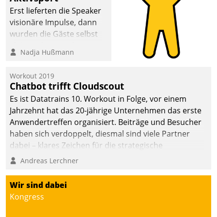
anspruchsvollen
Erst lieferten die Speaker
Aufgaben und
visionäre Impulse, dann
abnehmendem
wurden die Gäste selbst
Nachwuchs?
aktiv und sammelten
Nadja Hußmann
methodisch
Vernetzungsideen fürs
Workout 2019
Quartier. Dazwischen
Chatbot trifft Cloudscout
zeigte Datatrain, was es
Es ist Datatrains 10. Workout in Folge, vor einem
Neues zu bieten hat.
Jahrzehnt hat das 20-jährige Unternehmen das erste
Anwendertreffen organisiert. Beiträge und Besucher
haben sich verdoppelt, diesmal sind viele Partner
dabei – klares Zeichen für die strategische
Fokussierung auf den Kunden.
Andreas Lerchner
Wir sind dabei
Kongress