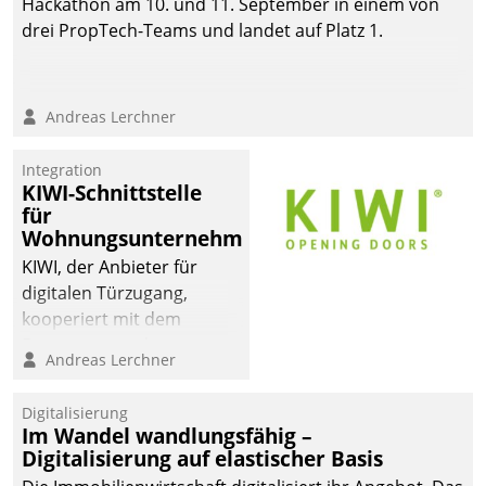
Hackathon am 10. und 11. September in einem von
automatisiert, vollständig
drei PropTech-Teams und landet auf Platz 1.
und auf Wunsch über
mehrere zuvor
festgelegte
Andreas Lerchner
Kommunikationswege bei
den Empfängern ein.
Integration
KIWI-Schnittstelle
für
Wohnungsunternehmen
KIWI, der Anbieter für
digitalen Türzugang,
kooperiert mit dem
Beratungs- und
Andreas Lerchner
Softwareentwicklungshaus
Datatrain.
Digitalisierung
Im Wandel wandlungsfähig –
Digitalisierung auf elastischer Basis