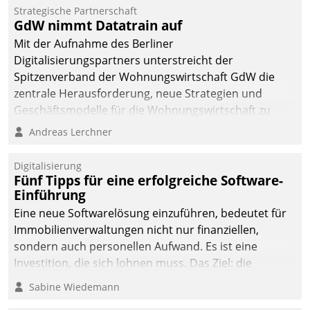
kommunale Wohnungsbauunternehmen daher
Strategische Partnerschaft
gemeinsam mit der Berliner Datatrain GmbH den
GdW nimmt Datatrain auf
Teilprozess der Objektsanierung digitalisiert.
Mit der Aufnahme des Berliner
Digitalisierungspartners unterstreicht der
Spitzenverband der Wohnungswirtschaft GdW die
zentrale Herausforderung, neue Strategien und
Geschäftsmodelle für die Wohnungswirtschaft zu
entwickeln.
Andreas Lerchner
Digitalisierung
Fünf Tipps für eine erfolgreiche Software-
Einführung
Eine neue Softwarelösung einzuführen, bedeutet für
Immobilienverwaltungen nicht nur finanziellen,
sondern auch personellen Aufwand. Es ist eine
Investition, die sich lohnen muss. Das Ziel: die
nachhaltige Optimierung der Geschäftsabläufe. Damit
Sabine Wiedemann
dieses Ziel erreicht wird, sollten einige Grundregeln