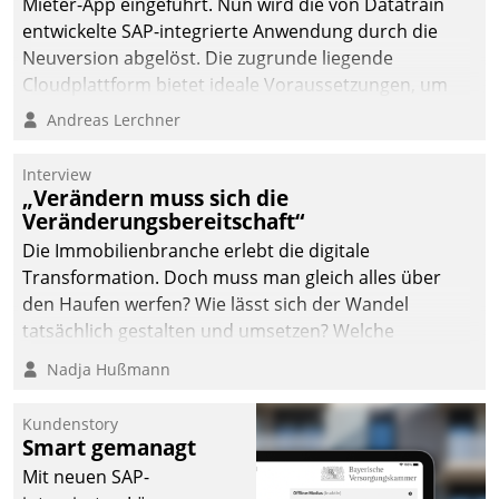
von AktivBo und
Mieter-App eingeführt. Nun wird die von Datatrain
Datatrain ermöglicht
entwickelte SAP-integrierte Anwendung durch die
automatisiert ausgelöste,
Neuversion abgelöst. Die zugrunde liegende
zielgerichtete
Cloudplattform bietet ideale Voraussetzungen, um
Mieterbefragungen – eine
die Funktionalität der App zu erweitern und weitere
Andreas Lerchner
starke Grundlage für
innovative Apps, auch von Drittanbietern, in SAP zu
intelligente,
integrieren.
Interview
datengestützte
„Verändern muss sich die
Entscheidungen.
Veränderungsbereitschaft“
Die Immobilienbranche erlebt die digitale
Transformation. Doch muss man gleich alles über
den Haufen werfen? Wie lässt sich der Wandel
tatsächlich gestalten und umsetzen? Welche
Argumente zählen wirklich?
Nadja Hußmann
Kundenstory
Smart gemanagt
Mit neuen SAP-