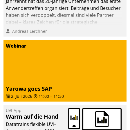
Jahrzehnt hat das 20-jährige Unternehmen das erste
Anwendertreffen organisiert. Beiträge und Besucher
haben sich verdoppelt, diesmal sind viele Partner
dabei – klares Zeichen für die strategische
Fokussierung auf den Kunden.
Andreas Lerchner
Webinar
Yarowa goes SAP
2. Juli 2026
11:00
–
11:30
UVI-App
Warm auf die Hand
Datatrains flexible UVI-