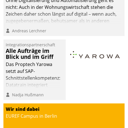
Ohne Digitalisierung und Automatisierung geht es
die Bereitschaft, sich zu überprüfen, zu hinterfragen
nicht: Auch in der Wohnungswirtschaft stehen die
und zu verändern.
Zeichen daher schon längst auf digital – wenn auch,
zugegebenermaßen, behutsamer als in anderen
Branchen.
Andreas Lerchner
Integrationspartnerschaft
Alle Aufträge im
Blick und im Griff
Das Proptech Yarowa
setzt auf SAP-
Schnittstellenkompetenz:
Datatrain integriert
Yarowas Portal zur
Nadja Hußmann
Vergabe und Verwaltung
von Aufträgen der
Wir sind dabei
operativen
EUREF Campus in Berlin
Instandhaltung in die
SAP-Systemlandschaft