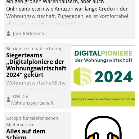
einigen großen Warenhäusern, aber auch
abgeben – rund um die
Onlineanbietern wie Amazon war lange Credo in der
Uhr.
Wohnungswirtschaft. Zugegeben, es ist komfortabel
alles aus einer Hand zu beziehen...
Jörn Beckmann
Betriebskostenabrechnung
Siegerteams
„Digitalpioniere der
Wohnungswirtschaft
2024“ gekürt
Wohnungswirtschaftliche
Vorreiter für den Weg in
DW Die
eine digitale Zukunft zu
Wohnungswirtschaft
finden, ist das Ziel des
Awards „Digitalpioniere
Cockpit für telefonischen
der
Mieterservice
Wohnungswirtschaft“.
Alles auf dem
Bewerben können sich
Schirm