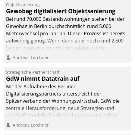
Objektsanierung
Gewobag digitalisiert Objektsanierung
Bei rund 70.000 Bestandswohnungen stehen bei der
Gewobag in Berlin durchschnittlich rund 5.000
Mieterwechsel pro Jahr an. Dieser Prozess ist bereits
aufwendig genug. Wenn dann aber noch rund 2.500
Sanierungen pro Jahr mit reinspielen, ist der
Betreuungs- und Organisationsaufwand immens. Im
Andreas Lerchner
Rahmen ihrer Digitalisierungsstrategie hat das
kommunale Wohnungsbauunternehmen daher
Strategische Partnerschaft
gemeinsam mit der Berliner Datatrain GmbH den
GdW nimmt Datatrain auf
Teilprozess der Objektsanierung digitalisiert.
Mit der Aufnahme des Berliner
Digitalisierungspartners unterstreicht der
Spitzenverband der Wohnungswirtschaft GdW die
zentrale Herausforderung, neue Strategien und
Geschäftsmodelle für die Wohnungswirtschaft zu
entwickeln.
Andreas Lerchner