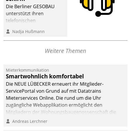
dafür ein Team
Die Berliner GESOBAU
bestehend aus
unterstützt ihren
Wohnungsunternehmen
telefonischen
und PropTech.
Mieterservice mit einem
Nadja Hußmann
digitalen Cockpit, das
situationsbezogen
passende Fragen und
Weitere Themen
Schlagworte auswirft.
Eine intuitive
Dialogführung ermöglicht
Mieterkommunikation
Smartwohnlich komfortabel
dem externen
Serviceteam, Anrufe von
Die NEUE LÜBECKER erneuert ihr Mitglieder-
Mietenden zügiger und
ServicePortal von Grund auf mit Datatrains
effizienter zu bearbeiten.
Mieterservices Online. Die rund um die Uhr
zugängliche Webapplikation ermöglicht den
Mitgliedern der Wohnungs­bau­genossenschaft die
Kontaktaufnahme per Smartphone, Tablet oder PC.
Andreas Lerchner