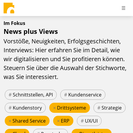
Im Fokus
News plus Views
Vorstöße, Neuigkeiten, Erfolgsgeschichten,
Interviews: Hier erfahren Sie im Detail, wie
wir digitalisieren und Sie profitieren können.
Steuern Sie über die Auswahl der Stichworte,
was Sie interessiert.
#
Schnittstellen, API
#
Kundenservice
#
Kundenstory
×
Drittsysteme
#
Strategie
×
Shared Service
×
ERP
#
UX/UI