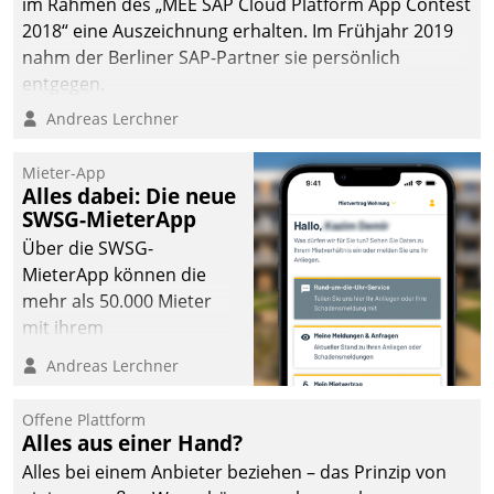
im Rahmen des „MEE SAP Cloud Platform App Contest
2018“ eine Auszeichnung erhalten. Im Frühjahr 2019
nahm der Berliner SAP-Partner sie persönlich
entgegen.
Andreas Lerchner
Mieter-App
Alles dabei: Die neue
SWSG-MieterApp
Über die SWSG-
MieterApp können die
mehr als 50.000 Mieter
mit ihrem
Wohnungsunternehmen
Andreas Lerchner
kommunizieren, auf dem
Laufenden bleiben, Daten
Offene Plattform
einsehen und ändern
Alles aus einer Hand?
oder
Alles bei einem Anbieter beziehen – das Prinzip von
Schadensmeldungen