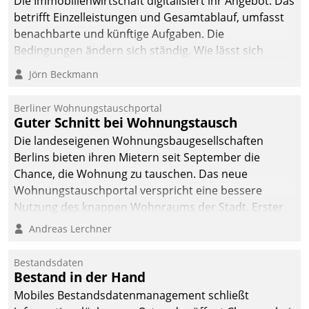
Die Immobilienwirtschaft digitalisiert ihr Angebot. Das
betrifft Einzelleistungen und Gesamtablauf, umfasst
benachbarte und künftige Aufgaben. Die
Bedingungen ändern sich ständig. Wie lässt sich
technisch die Kontrolle wahren und zugleich Freiraum
Jörn Beckmann
fürs Wachsen öffnen?
Berliner Wohnungstauschportal
Guter Schnitt bei Wohnungstausch
Die landeseigenen Wohnungsbaugesellschaften
Berlins bieten ihren Mietern seit September die
Chance, die Wohnung zu tauschen. Das neue
Wohnungstauschportal verspricht eine bessere
Nutzung des knappen Wohnraums der Stadt. Erster
Anwendungsfall für Datatrains Lösung API-Hub mit
Andreas Lerchner
Schnittstellen zu den ERP-Systemen der
Unternehmen.
Bestandsdaten
Bestand in der Hand
Mobiles Bestandsdatenmanagement schließt