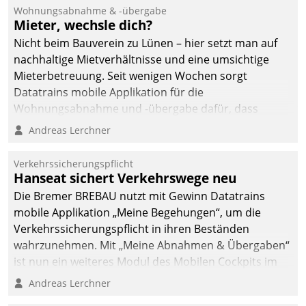
und Beschwerde-Management einen eigenen Kanal
Wohnungsabnahme & -übergabe
ein.
Mieter, wechsle dich?
Nicht beim Bauverein zu Lünen – hier setzt man auf
nachhaltige Mietverhältnisse und eine umsichtige
Mieterbetreuung. Seit wenigen Wochen sorgt
Datatrains mobile Applikation für die
Wohnungsabnahme und -übergabe dafür, dass
Mieter wohlgeordnet kommen und, so es sein muss,
Andreas Lerchner
gehen können.
Verkehrssicherungspflicht
Hanseat sichert Verkehrswege neu
Die Bremer BREBAU nutzt mit Gewinn Datatrains
mobile Applikation „Meine Begehungen“, um die
Verkehrssicherungspflicht in ihren Beständen
wahrzunehmen. Mit „Meine Abnahmen & Übergaben“
ist nun ein weiteres Modul des Mobilen Cockpits im
Einsatz.
Andreas Lerchner