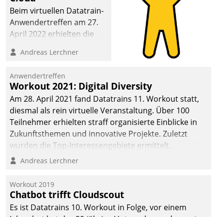
Beim virtuellen Datatrain-
Anwendertreffen am 27.
April 2022 erhielten die
Teilnehmerinnen und
Andreas Lerchner
Teilnehmer kurzweilige
Einblicke in innovative
Anwendertreffen
Cloud-Strategien und -
Workout 2021: Digital Diversity
Lösungen mit hohem
Am 28. April 2021 fand Datatrains 11. Workout statt,
Zukunftspotenzial.
diesmal als rein virtuelle Veranstaltung. Über 100
Teilnehmer erhielten straff organisierte Einblicke in
Zukunftsthemen und innovative Projekte. Zuletzt
wurden die Top-Interessengebiete ermittelt.
Andreas Lerchner
Workout 2019
Chatbot trifft Cloudscout
Es ist Datatrains 10. Workout in Folge, vor einem