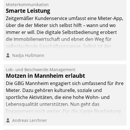
Mieterkommunikation
Smarte Leistung
Zeitgemäßer Kundenservice umfasst eine Mieter-App,
über die der Mieter sich selbst hilft – wann und wo
immer er will. Die digitale Selbstbedienung erobert
die Immobilienwirtschaft und ebnet den Weg für
selbstlaufende Geschäftsprozesse. Selbst ist der
Kunde und smart der Serviceanbieter.
Nadja Hußmann
Lob- und Beschwerde-Management
Motzen in Mannheim erlaubt
Die GBG Mannheim engagiert sich umfassend für ihre
Mieter. Dazu gehören kulturelle, soziale und
sportliche Aktivitäten, die eine hohe Wohn- und
Lebensqualität unterstützen. Nun geht das
Engagement noch weiter: Für die zügige Bearbeitung
von Beschwerden – oder Lob – richtet das
Andreas Lerchner
Unternehmen mit Datatrains Applikation fürs Lob-