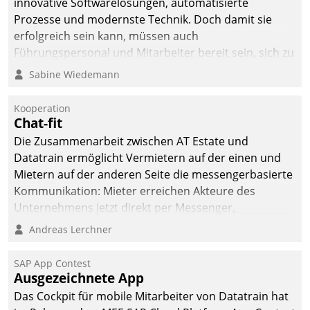
innovative Softwarelösungen, automatisierte
Prozesse und modernste Technik. Doch damit sie
erfolgreich sein kann, müssen auch
Führungspersonal und Mitarbeiter bereit sein, sich zu
verändern und anzupassen, sonst werden sie an ihr
Sabine Wiedemann
scheitern.
Kooperation
Chat-fit
Die Zusammenarbeit zwischen AT Estate und
Datatrain ermöglicht Vermietern auf der einen und
Mietern auf der anderen Seite die messengerbasierte
Kommunikation: Mieter erreichen Akteure des
Unternehmens jetzt direkt per Messenger,
Mitarbeiter oder Dienstleister empfangen oder
Andreas Lerchner
versenden die Nachrichten via Cockpit.
SAP App Contest
Ausgezeichnete App
Das Cockpit für mobile Mitarbeiter von Datatrain hat