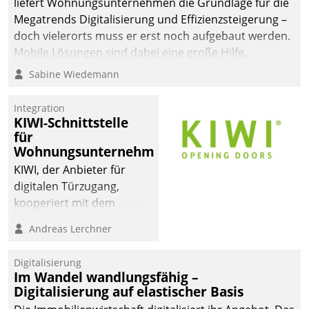
liefert Wohnungsunternehmen die Grundlage für die
sich dabei für den Betrieb
Megatrends Digitalisierung und Effizienzsteigerung –
der Lösung über die SAP
doch vielerorts muss er erst noch aufgebaut werden.
Cloud Platform
Mobile Lösungen sind dabei eine große Hilfe.
entschieden - als erstes
Sabine Wiedemann
Unternehmen am
Wohnungsmarkt.
Integration
KIWI-Schnittstelle
für
Wohnungsunternehmen
KIWI, der Anbieter für
digitalen Türzugang,
kooperiert mit dem
Beratungs- und
Andreas Lerchner
Softwareentwicklungshaus
Datatrain.
Digitalisierung
Im Wandel wandlungsfähig –
Digitalisierung auf elastischer Basis