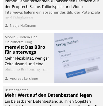
Immobilienunternehmen zu passenden Partnern aus
der Proptech-Szene. Fallbeispiele und Video-
Interviews liefern ein sprechendes Bild der Potenziale
und Fähigkeiten.
Nadja Hußmann
Mobile Kunden- und
Objektbetreuung
meravis: Das Büro
für unterwegs
Mehr Flexibilität, weniger
Zeitaufwand und eine
einfache Bedienung - das
verspricht das aktuelle
Andreas Lerchner
Cockpit für mobile
Mitarbeiter von
Bestandsdaten
Datatrain. Die meravis
Mehr Wert auf den Datenbestand legen
Wohnungsbau- und
Ein belastbarer Datenbestand zu ihren Objekten
Immobilien GmbH hat