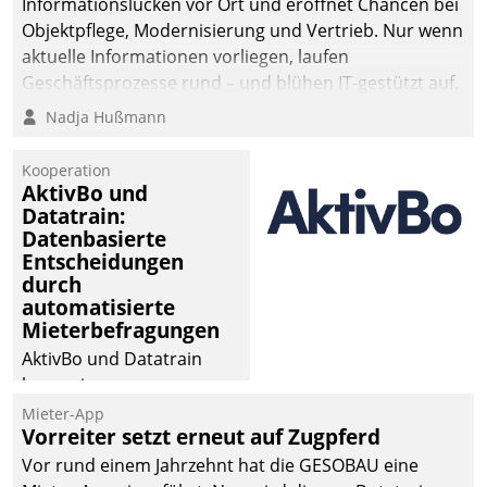
Informationslücken vor Ort und eröffnet Chancen bei
Objektpflege, Modernisierung und Vertrieb. Nur wenn
aktuelle Informationen vorliegen, laufen
Geschäftsprozesse rund – und blühen IT-gestützt auf.
Nadja Hußmann
Kooperation
AktivBo und
Datatrain:
Datenbasierte
Entscheidungen
durch
automatisierte
Mieterbefragungen
AktivBo und Datatrain
kooperieren –
Immobilienunternehmen
Mieter-App
Vorreiter setzt erneut auf Zugpferd
profitieren: Die nahtlose
Integration der Lösungen
Vor rund einem Jahrzehnt hat die GESOBAU eine