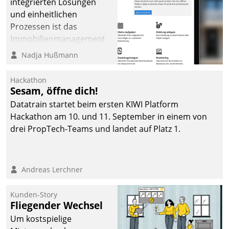
integrierten Lösungen
und einheitlichen
Prozessen ist das
Immobilienmanagement
der Bayerischen
Nadja Hußmann
Versorgungskammer im
Ressort Kapitalanlage für
Hackathon
künftige Aufgaben und
Sesam, öffne dich!
Herausforderungen
Datatrain startet beim ersten KIWI Platform
gerüstet.
Hackathon am 10. und 11. September in einem von
drei PropTech-Teams und landet auf Platz 1.
Andreas Lerchner
Kunden-Story
Fliegender Wechsel
Um kostspielige