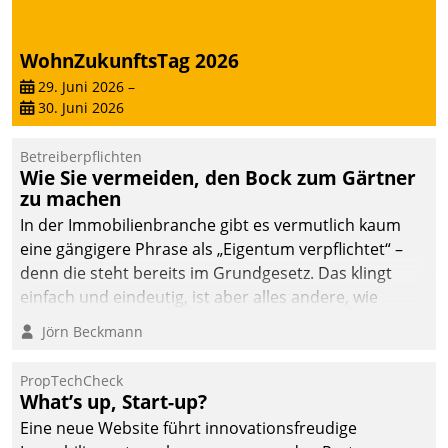
deutscher
Wohnungsunternehmen
WohnZukunftsTag 2026
– und beschleunigt damit
29. Juni 2026
–
den Weg vom
30. Juni 2026
Mieteranliegen zum
Dienstleisterauftrag.
Betreiberpflichten
Wie Sie vermeiden, den Bock zum Gärtner
zu machen
In der Immobilienbranche gibt es vermutlich kaum
eine gängigere Phrase als „Eigentum verpflichtet“ –
denn die steht bereits im Grundgesetz. Das klingt
einfach und eindeutig, ist aber alles andere, wie
Branchenbeschäftigte wissen. Denn mit der
Jörn Beckmann
Verantwortung folgen Verpflichtungen.
PropTechCheck
What’s up, Start-up?
Eine neue Website führt innovationsfreudige