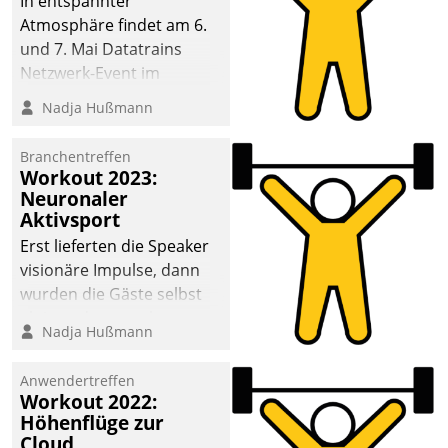
In entspannter
Atmosphäre findet am 6.
und 7. Mai Datatrains
Netzwerk-Event im
Kunden- und Partnerkreis
Nadja Hußmann
statt. Zentrale Frage: Wie
lassen sich
Branchentreffen
Mammutprojekte
Workout 2023:
meistern und Workloads
Neuronaler
Aktivsport
wuppen – bei zunehmend
anspruchsvollen
Erst lieferten die Speaker
Aufgaben und
visionäre Impulse, dann
abnehmendem
wurden die Gäste selbst
Nachwuchs?
aktiv und sammelten
Nadja Hußmann
methodisch
Vernetzungsideen fürs
Anwendertreffen
Quartier. Dazwischen
Workout 2022:
zeigte Datatrain, was es
Höhenflüge zur
Neues zu bieten hat.
Cloud