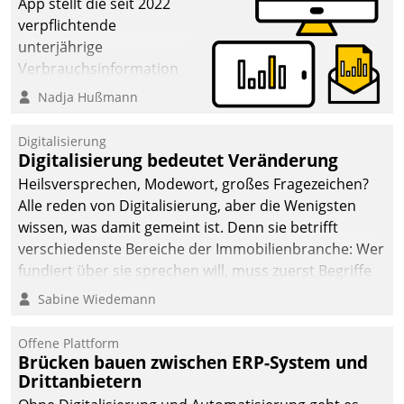
App stellt die seit 2022
verpflichtende
unterjährige
Verbrauchsinformation
schnell, zuverlässig und
Nadja Hußmann
leicht bekömmlich bereit:
Die monatlichen
Digitalisierung
Mitteilungen zum
Digitalisierung bedeutet Veränderung
Heizungs- und
Heilsversprechen, Modewort, großes Fragezeichen?
Wasserverbrauch gehen
Alle reden von Digitalisierung, aber die Wenigsten
automatisiert, vollständig
wissen, was damit gemeint ist. Denn sie betrifft
und auf Wunsch über
verschiedenste Bereiche der Immobilienbranche: Wer
mehrere zuvor
fundiert über sie sprechen will, muss zuerst Begriffe
festgelegte
klären. Ein Aspekt ist die betriebliche Optimierung:
Sabine Wiedemann
Kommunikationswege bei
Moderne Softwarelösungen ermöglichen große
den Empfängern ein.
Einsparungen durch optimierte und automatisierte
Offene Plattform
Prozesse. Doch man darf nicht zu viel erwarten: Allein
Brücken bauen zwischen ERP-System und
Drittanbietern
mit der Einführung einer neuen Software ist es nicht
getan. Die Digitalisierung erfordert von Unternehmen