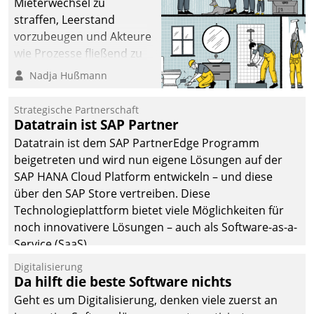
Mieterwechsel zu
straffen, Leerstand
vorzubeugen und Akteure
wie Prozesse fließend zu
vernetzen, nutzt die
Nadja Hußmann
Berliner Gewobag seit
Jahresbeginn eine
Strategische Partnerschaft
Überblick, Einsicht und
Datatrain ist SAP Partner
Eingriff bietende Lösung.
Datatrain ist dem SAP PartnerEdge Programm
Zur Entwicklung setzte
beigetreten und wird nun eigene Lösungen auf der
man auf
SAP HANA Cloud Platform entwickeln – und diese
Cloudtechnologie,
über den SAP Store vertreiben. Diese
bewährte und Startup-
Technologieplattform bietet viele Möglichkeiten für
Partner sowie erstmals
noch innovativere Lösungen – auch als Software-as-a-
agile Projektmethoden.
Service (SaaS).
Digitalisierung
Da hilft die beste Software nichts
Geht es um Digitalisierung, denken viele zuerst an