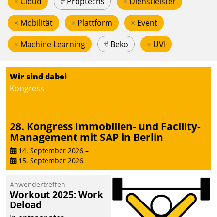
×
Cloud
#
Proptechs
×
Dienstleister
×
Mobilität
×
Plattform
×
Event
×
Machine Learning
#
Beko
×
UVI
Wir sind dabei
Kongress
28. Kongress Immobilien- und Facility-
Management mit SAP in Berlin
14. September 2026
–
15. September 2026
Anwendertreffen
Workout 2025: Work
Deload