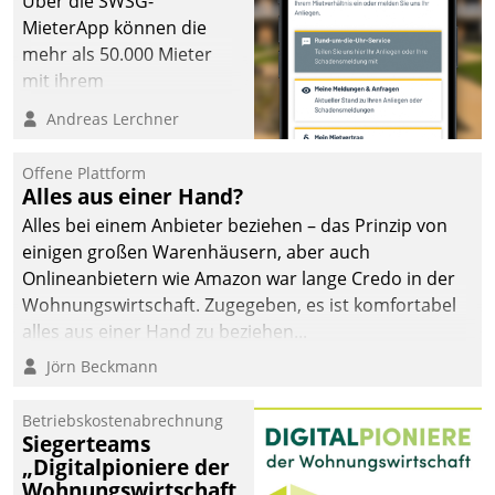
Über die SWSG-
MieterApp können die
mehr als 50.000 Mieter
mit ihrem
Wohnungsunternehmen
Andreas Lerchner
kommunizieren, auf dem
Laufenden bleiben, Daten
Offene Plattform
einsehen und ändern
Alles aus einer Hand?
oder
Alles bei einem Anbieter beziehen – das Prinzip von
Schadensmeldungen
einigen großen Warenhäusern, aber auch
abgeben – rund um die
Onlineanbietern wie Amazon war lange Credo in der
Uhr.
Wohnungswirtschaft. Zugegeben, es ist komfortabel
alles aus einer Hand zu beziehen...
Jörn Beckmann
Betriebskostenabrechnung
Siegerteams
„Digitalpioniere der
Wohnungswirtschaft