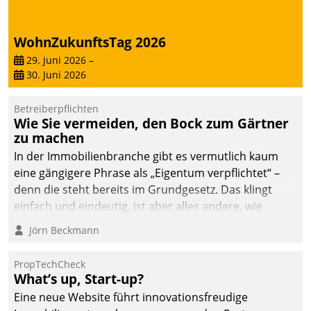
deutscher
Wohnungsunternehmen
WohnZukunftsTag 2026
– und beschleunigt damit
29. Juni 2026
–
den Weg vom
30. Juni 2026
Mieteranliegen zum
Dienstleisterauftrag.
Betreiberpflichten
Wie Sie vermeiden, den Bock zum Gärtner
zu machen
In der Immobilienbranche gibt es vermutlich kaum
eine gängigere Phrase als „Eigentum verpflichtet“ –
denn die steht bereits im Grundgesetz. Das klingt
einfach und eindeutig, ist aber alles andere, wie
Branchenbeschäftigte wissen. Denn mit der
Jörn Beckmann
Verantwortung folgen Verpflichtungen.
PropTechCheck
What’s up, Start-up?
Eine neue Website führt innovationsfreudige