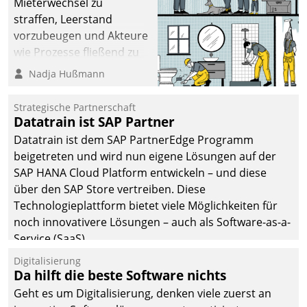
Mieterwechsel zu
straffen, Leerstand
vorzubeugen und Akteure
wie Prozesse fließend zu
vernetzen, nutzt die
Nadja Hußmann
Berliner Gewobag seit
Jahresbeginn eine
Strategische Partnerschaft
Überblick, Einsicht und
Datatrain ist SAP Partner
Eingriff bietende Lösung.
Datatrain ist dem SAP PartnerEdge Programm
Zur Entwicklung setzte
beigetreten und wird nun eigene Lösungen auf der
man auf
SAP HANA Cloud Platform entwickeln – und diese
Cloudtechnologie,
über den SAP Store vertreiben. Diese
bewährte und Startup-
Technologieplattform bietet viele Möglichkeiten für
Partner sowie erstmals
noch innovativere Lösungen – auch als Software-as-a-
agile Projektmethoden.
Service (SaaS).
Digitalisierung
Da hilft die beste Software nichts
Geht es um Digitalisierung, denken viele zuerst an