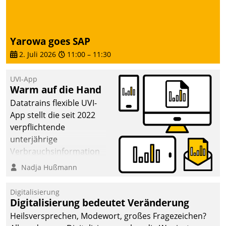
Yarowa goes SAP
2. Juli 2026
11:00
–
11:30
UVI-App
Warm auf die Hand
Datatrains flexible UVI-
App stellt die seit 2022
verpflichtende
unterjährige
Verbrauchsinformation
schnell, zuverlässig und
Nadja Hußmann
leicht bekömmlich bereit:
Die monatlichen
Digitalisierung
Mitteilungen zum
Digitalisierung bedeutet Veränderung
Heizungs- und
Heilsversprechen, Modewort, großes Fragezeichen?
Wasserverbrauch gehen