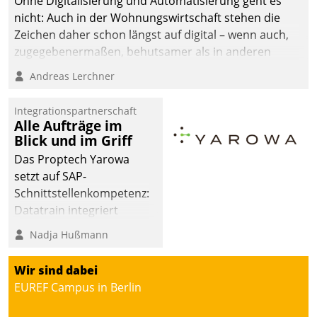
Ohne Digitalisierung und Automatisierung geht es
nicht: Auch in der Wohnungswirtschaft stehen die
Zeichen daher schon längst auf digital – wenn auch,
zugegebenermaßen, behutsamer als in anderen
Branchen.
Andreas Lerchner
Integrationspartnerschaft
Alle Aufträge im
Blick und im Griff
Das Proptech Yarowa
setzt auf SAP-
Schnittstellenkompetenz:
Datatrain integriert
Yarowas Portal zur
Nadja Hußmann
Vergabe und Verwaltung
von Aufträgen der
Wir sind dabei
operativen
EUREF Campus in Berlin
Instandhaltung in die
SAP-Systemlandschaft