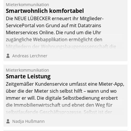
Dialogführung ermöglicht
Mieterkommunikation
Smartwohnlich komfortabel
dem externen
Serviceteam, Anrufe von
Die NEUE LÜBECKER erneuert ihr Mitglieder-
Mietenden zügiger und
ServicePortal von Grund auf mit Datatrains
effizienter zu bearbeiten.
Mieterservices Online. Die rund um die Uhr
zugängliche Webapplikation ermöglicht den
Mitgliedern der Wohnungs­bau­genossenschaft die
Kontaktaufnahme per Smartphone, Tablet oder PC.
Andreas Lerchner
Mieterkommunikation
Smarte Leistung
Zeitgemäßer Kundenservice umfasst eine Mieter-App,
über die der Mieter sich selbst hilft – wann und wo
immer er will. Die digitale Selbstbedienung erobert
die Immobilienwirtschaft und ebnet den Weg für
selbstlaufende Geschäftsprozesse. Selbst ist der
Kunde und smart der Serviceanbieter.
Nadja Hußmann