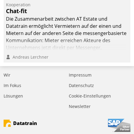
befolgt werden.
Kooperation
Chat-fit
Die Zusammenarbeit zwischen AT Estate und
Datatrain ermöglicht Vermietern auf der einen und
Mietern auf der anderen Seite die messengerbasierte
Kommunikation: Mieter erreichen Akteure des
Unternehmens jetzt direkt per Messenger,
Mitarbeiter oder Dienstleister empfangen oder
Andreas Lerchner
versenden die Nachrichten via Cockpit.
Wir
Impressum
Im Fokus
Datenschutz
Lösungen
Cookie-Einstellungen
Newsletter
Datatrain