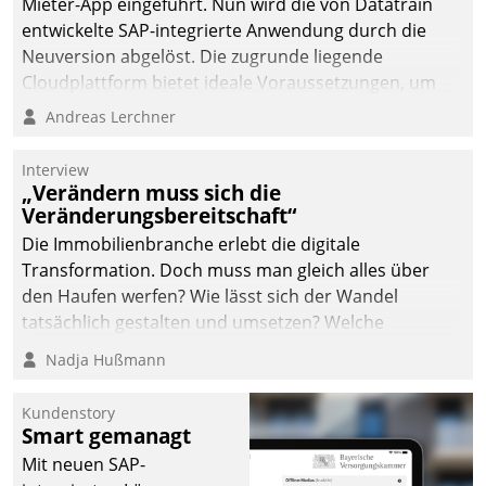
von AktivBo und
Mieter-App eingeführt. Nun wird die von Datatrain
Datatrain ermöglicht
entwickelte SAP-integrierte Anwendung durch die
automatisiert ausgelöste,
Neuversion abgelöst. Die zugrunde liegende
zielgerichtete
Cloudplattform bietet ideale Voraussetzungen, um
Mieterbefragungen – eine
die Funktionalität der App zu erweitern und weitere
Andreas Lerchner
starke Grundlage für
innovative Apps, auch von Drittanbietern, in SAP zu
intelligente,
integrieren.
Interview
datengestützte
„Verändern muss sich die
Entscheidungen.
Veränderungsbereitschaft“
Die Immobilienbranche erlebt die digitale
Transformation. Doch muss man gleich alles über
den Haufen werfen? Wie lässt sich der Wandel
tatsächlich gestalten und umsetzen? Welche
Argumente zählen wirklich?
Nadja Hußmann
Kundenstory
Smart gemanagt
Mit neuen SAP-