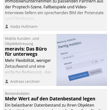
Immobilienunternehmen zu passenden Partnern aus
der Proptech-Szene. Fallbeispiele und Video-
Interviews liefern ein sprechendes Bild der Potenziale
und Fähigkeiten.
Nadja Hußmann
Mobile Kunden- und
Objektbetreuung
meravis: Das Büro
für unterwegs
Mehr Flexibilität, weniger
Zeitaufwand und eine
einfache Bedienung - das
verspricht das aktuelle
Andreas Lerchner
Cockpit für mobile
Mitarbeiter von
Bestandsdaten
Datatrain. Die meravis
Mehr Wert auf den Datenbestand legen
Wohnungsbau- und
Ein belastbarer Datenbestand zu ihren Objekten
Immobilien GmbH hat