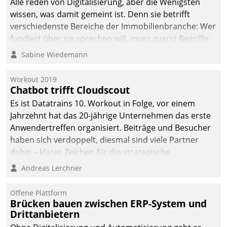
Alle reden von Digitalisierung, aber die Wenigsten
automatisiert, vollständig
wissen, was damit gemeint ist. Denn sie betrifft
und auf Wunsch über
verschiedenste Bereiche der Immobilienbranche: Wer
mehrere zuvor
fundiert über sie sprechen will, muss zuerst Begriffe
festgelegte
klären. Ein Aspekt ist die betriebliche Optimierung:
Sabine Wiedemann
Kommunikationswege bei
Moderne Softwarelösungen ermöglichen große
den Empfängern ein.
Einsparungen durch optimierte und automatisierte
Workout 2019
Prozesse. Doch man darf nicht zu viel erwarten: Allein
Chatbot trifft Cloudscout
mit der Einführung einer neuen Software ist es nicht
Es ist Datatrains 10. Workout in Folge, vor einem
getan. Die Digitalisierung erfordert von Unternehmen
Jahrzehnt hat das 20-jährige Unternehmen das erste
die Bereitschaft, sich zu überprüfen, zu hinterfragen
Anwendertreffen organisiert. Beiträge und Besucher
und zu verändern.
haben sich verdoppelt, diesmal sind viele Partner
dabei – klares Zeichen für die strategische
Fokussierung auf den Kunden.
Andreas Lerchner
Offene Plattform
Brücken bauen zwischen ERP-System und
Drittanbietern