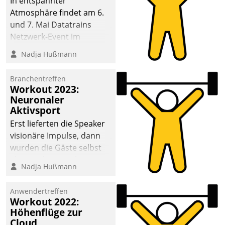
In entspannter
Atmosphäre findet am 6.
und 7. Mai Datatrains
Netzwerk-Event im
Kunden- und Partnerkreis
Nadja Hußmann
statt. Zentrale Frage: Wie
lassen sich
Branchentreffen
Mammutprojekte
Workout 2023:
meistern und Workloads
Neuronaler
Aktivsport
wuppen – bei zunehmend
anspruchsvollen
Erst lieferten die Speaker
Aufgaben und
visionäre Impulse, dann
abnehmendem
wurden die Gäste selbst
Nachwuchs?
aktiv und sammelten
Nadja Hußmann
methodisch
Vernetzungsideen fürs
Anwendertreffen
Quartier. Dazwischen
Workout 2022:
zeigte Datatrain, was es
Höhenflüge zur
Neues zu bieten hat.
Cloud