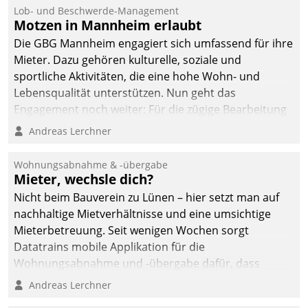
Lob- und Beschwerde-Management
Motzen in Mannheim erlaubt
Die GBG Mannheim engagiert sich umfassend für ihre
Mieter. Dazu gehören kulturelle, soziale und
sportliche Aktivitäten, die eine hohe Wohn- und
Lebensqualität unterstützen. Nun geht das
Engagement noch weiter: Für die zügige Bearbeitung
von Beschwerden – oder Lob – richtet das
Andreas Lerchner
Unternehmen mit Datatrains Applikation fürs Lob-
und Beschwerde-Management einen eigenen Kanal
Wohnungsabnahme & -übergabe
ein.
Mieter, wechsle dich?
Nicht beim Bauverein zu Lünen – hier setzt man auf
nachhaltige Mietverhältnisse und eine umsichtige
Mieterbetreuung. Seit wenigen Wochen sorgt
Datatrains mobile Applikation für die
Wohnungsabnahme und -übergabe dafür, dass
Mieter wohlgeordnet kommen und, so es sein muss,
Andreas Lerchner
gehen können.