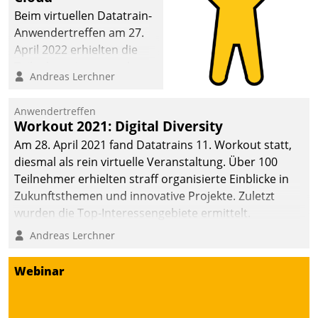
Beim virtuellen Datatrain-
Anwendertreffen am 27.
April 2022 erhielten die
Teilnehmerinnen und
Andreas Lerchner
Teilnehmer kurzweilige
Einblicke in innovative
Anwendertreffen
Cloud-Strategien und -
Workout 2021: Digital Diversity
Lösungen mit hohem
Am 28. April 2021 fand Datatrains 11. Workout statt,
Zukunftspotenzial.
diesmal als rein virtuelle Veranstaltung. Über 100
Teilnehmer erhielten straff organisierte Einblicke in
Zukunftsthemen und innovative Projekte. Zuletzt
wurden die Top-Interessengebiete ermittelt.
Andreas Lerchner
Webinar