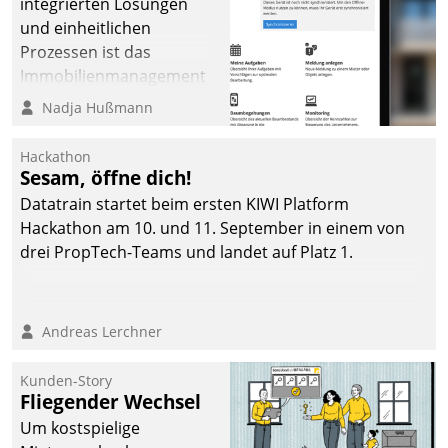
integrierten Lösungen
und einheitlichen
Prozessen ist das
Immobilienmanagement
der Bayerischen
Nadja Hußmann
Versorgungskammer im
Ressort Kapitalanlage für
Hackathon
künftige Aufgaben und
Sesam, öffne dich!
Herausforderungen
Datatrain startet beim ersten KIWI Platform
gerüstet.
Hackathon am 10. und 11. September in einem von
drei PropTech-Teams und landet auf Platz 1.
Andreas Lerchner
Kunden-Story
Fliegender Wechsel
Um kostspielige