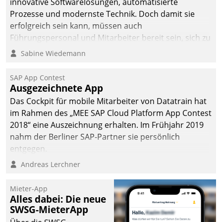
innovative Softwarelösungen, automatisierte
Prozesse und modernste Technik. Doch damit sie
erfolgreich sein kann, müssen auch
Führungspersonal und Mitarbeiter bereit sein, sich zu
verändern und anzupassen, sonst werden sie an ihr
Sabine Wiedemann
scheitern.
SAP App Contest
Ausgezeichnete App
Das Cockpit für mobile Mitarbeiter von Datatrain hat
im Rahmen des „MEE SAP Cloud Platform App Contest
2018“ eine Auszeichnung erhalten. Im Frühjahr 2019
nahm der Berliner SAP-Partner sie persönlich
entgegen.
Andreas Lerchner
Mieter-App
Alles dabei: Die neue
SWSG-MieterApp