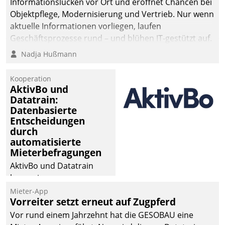
Informationslücken vor Ort und eröffnet Chancen bei
Objektpflege, Modernisierung und Vertrieb. Nur wenn
aktuelle Informationen vorliegen, laufen
Geschäftsprozesse rund – und blühen IT-gestützt auf.
Nadja Hußmann
Kooperation
AktivBo und
Datatrain:
Datenbasierte
Entscheidungen
durch
automatisierte
Mieterbefragungen
AktivBo und Datatrain
kooperieren –
Immobilienunternehmen
Mieter-App
Vorreiter setzt erneut auf Zugpferd
profitieren: Die nahtlose
Integration der Lösungen
Vor rund einem Jahrzehnt hat die GESOBAU eine