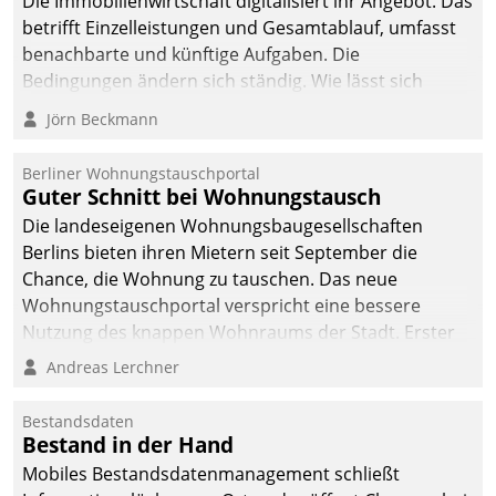
Die Immobilienwirtschaft digitalisiert ihr Angebot. Das
betrifft Einzelleistungen und Gesamtablauf, umfasst
benachbarte und künftige Aufgaben. Die
Bedingungen ändern sich ständig. Wie lässt sich
technisch die Kontrolle wahren und zugleich Freiraum
Jörn Beckmann
fürs Wachsen öffnen?
Berliner Wohnungstauschportal
Guter Schnitt bei Wohnungstausch
Die landeseigenen Wohnungsbaugesellschaften
Berlins bieten ihren Mietern seit September die
Chance, die Wohnung zu tauschen. Das neue
Wohnungstauschportal verspricht eine bessere
Nutzung des knappen Wohnraums der Stadt. Erster
Anwendungsfall für Datatrains Lösung API-Hub mit
Andreas Lerchner
Schnittstellen zu den ERP-Systemen der
Unternehmen.
Bestandsdaten
Bestand in der Hand
Mobiles Bestandsdatenmanagement schließt