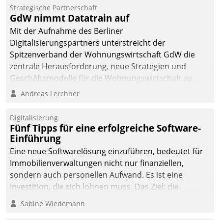
kommunale Wohnungsbauunternehmen daher
Strategische Partnerschaft
gemeinsam mit der Berliner Datatrain GmbH den
GdW nimmt Datatrain auf
Teilprozess der Objektsanierung digitalisiert.
Mit der Aufnahme des Berliner
Digitalisierungspartners unterstreicht der
Spitzenverband der Wohnungswirtschaft GdW die
zentrale Herausforderung, neue Strategien und
Geschäftsmodelle für die Wohnungswirtschaft zu
entwickeln.
Andreas Lerchner
Digitalisierung
Fünf Tipps für eine erfolgreiche Software-
Einführung
Eine neue Softwarelösung einzuführen, bedeutet für
Immobilienverwaltungen nicht nur finanziellen,
sondern auch personellen Aufwand. Es ist eine
Investition, die sich lohnen muss. Das Ziel: die
nachhaltige Optimierung der Geschäftsabläufe. Damit
Sabine Wiedemann
dieses Ziel erreicht wird, sollten einige Grundregeln