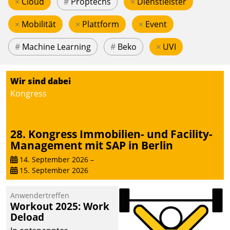
×
Cloud
#
Proptechs
×
Dienstleister
×
Mobilität
×
Plattform
×
Event
#
Machine Learning
#
Beko
×
UVI
Wir sind dabei
Kongress
28. Kongress Immobilien- und Facility-
Management mit SAP in Berlin
14. September 2026
–
15. September 2026
Anwendertreffen
Workout 2025: Work
Deload