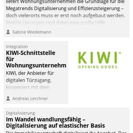
liefert Wohnungsunternehmen die Grundlage für die
sich dabei für den Betrieb
Megatrends Digitalisierung und Effizienzsteigerung –
der Lösung über die SAP
doch vielerorts muss er erst noch aufgebaut werden.
Cloud Platform
Mobile Lösungen sind dabei eine große Hilfe.
entschieden - als erstes
Sabine Wiedemann
Unternehmen am
Wohnungsmarkt.
Integration
KIWI-Schnittstelle
für
Wohnungsunternehmen
KIWI, der Anbieter für
digitalen Türzugang,
kooperiert mit dem
Beratungs- und
Andreas Lerchner
Softwareentwicklungshaus
Datatrain.
Digitalisierung
Im Wandel wandlungsfähig –
Digitalisierung auf elastischer Basis