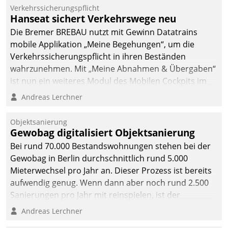
Verkehrssicherungspflicht
Hanseat sichert Verkehrswege neu
Die Bremer BREBAU nutzt mit Gewinn Datatrains
mobile Applikation „Meine Begehungen“, um die
Verkehrssicherungspflicht in ihren Beständen
wahrzunehmen. Mit „Meine Abnahmen & Übergaben“
ist nun ein weiteres Modul des Mobilen Cockpits im
Einsatz.
Andreas Lerchner
Objektsanierung
Gewobag digitalisiert Objektsanierung
Bei rund 70.000 Bestandswohnungen stehen bei der
Gewobag in Berlin durchschnittlich rund 5.000
Mieterwechsel pro Jahr an. Dieser Prozess ist bereits
aufwendig genug. Wenn dann aber noch rund 2.500
Sanierungen pro Jahr mit reinspielen, ist der
Betreuungs- und Organisationsaufwand immens. Im
Andreas Lerchner
Rahmen ihrer Digitalisierungsstrategie hat das