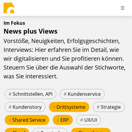
Im Fokus
News plus Views
Vorstöße, Neuigkeiten, Erfolgsgeschichten,
Interviews: Hier erfahren Sie im Detail, wie
wir digitalisieren und Sie profitieren können.
Steuern Sie über die Auswahl der Stichworte,
was Sie interessiert.
#
Schnittstellen, API
#
Kundenservice
#
Kundenstory
×
Drittsysteme
#
Strategie
×
Shared Service
×
ERP
#
UX/UI