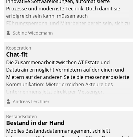
innovative Softwarelösungen, automatisierte
Prozesse und modernste Technik. Doch damit sie
erfolgreich sein kann, müssen auch
Führungspersonal und Mitarbeiter bereit sein, sich zu
verändern und anzupassen, sonst werden sie an ihr
Sabine Wiedemann
scheitern.
Kooperation
Chat-fit
Die Zusammenarbeit zwischen AT Estate und
Datatrain ermöglicht Vermietern auf der einen und
Mietern auf der anderen Seite die messengerbasierte
Kommunikation: Mieter erreichen Akteure des
Unternehmens jetzt direkt per Messenger,
Mitarbeiter oder Dienstleister empfangen oder
Andreas Lerchner
versenden die Nachrichten via Cockpit.
Bestandsdaten
Bestand in der Hand
Mobiles Bestandsdatenmanagement schließt