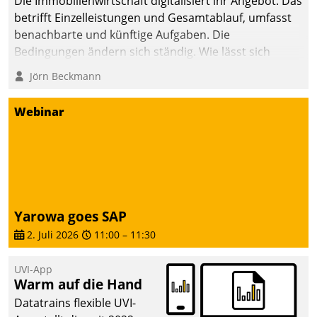
Die Immobilienwirtschaft digitalisiert ihr Angebot. Das
betrifft Einzelleistungen und Gesamtablauf, umfasst
benachbarte und künftige Aufgaben. Die
Bedingungen ändern sich ständig. Wie lässt sich
technisch die Kontrolle wahren und zugleich Freiraum
Jörn Beckmann
fürs Wachsen öffnen?
Webinar
Yarowa goes SAP
2. Juli 2026
11:00
–
11:30
UVI-App
Warm auf die Hand
Datatrains flexible UVI-