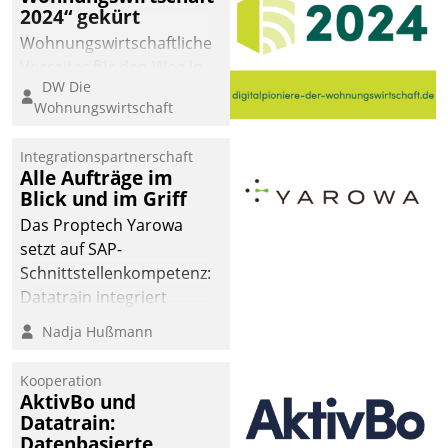
2024“ gekürt
Wohnungswirtschaftliche
Vorreiter für den Weg in
DW Die
eine digitale Zukunft zu
Wohnungswirtschaft
finden, ist das Ziel des
Awards „Digitalpioniere
Integrationspartnerschaft
der
Alle Aufträge im
Wohnungswirtschaft“.
Blick und im Griff
Bewerben können sich
Das Proptech Yarowa
dafür ein Team
setzt auf SAP-
bestehend aus
Schnittstellenkompetenz:
Wohnungsunternehmen
Datatrain integriert
und PropTech.
Yarowas Portal zur
Nadja Hußmann
Vergabe und Verwaltung
von Aufträgen der
Kooperation
operativen
AktivBo und
Instandhaltung in die
Datatrain:
Datenbasierte
SAP-Systemlandschaft