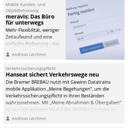
Mobile Kunden- und
Objektbetreuung
meravis: Das Büro
für unterwegs
Mehr Flexibilität, weniger
Zeitaufwand und eine
einfache Bedienung - das
verspricht das aktuelle
Andreas Lerchner
Cockpit für mobile
Mitarbeiter von
Verkehrssicherungspflicht
Datatrain. Die meravis
Hanseat sichert Verkehrswege neu
Wohnungsbau- und
Die Bremer BREBAU nutzt mit Gewinn Datatrains
Immobilien GmbH hat
mobile Applikation „Meine Begehungen“, um die
sich dabei für den Betrieb
Verkehrssicherungspflicht in ihren Beständen
der Lösung über die SAP
wahrzunehmen. Mit „Meine Abnahmen & Übergaben“
Cloud Platform
ist nun ein weiteres Modul des Mobilen Cockpits im
entschieden - als erstes
Einsatz.
Andreas Lerchner
Unternehmen am
Wohnungsmarkt.