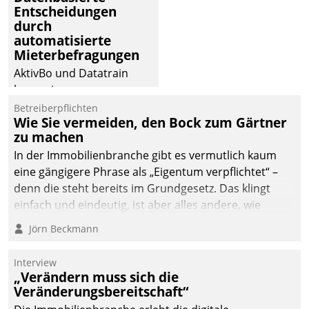
Entscheidungen
deutscher
durch
Wohnungsunternehmen
automatisierte
– und beschleunigt damit
Mieterbefragungen
den Weg vom
AktivBo und Datatrain
Mieteranliegen zum
kooperieren –
Dienstleisterauftrag.
Immobilienunternehmen
Betreiberpflichten
Wie Sie vermeiden, den Bock zum Gärtner
profitieren: Die nahtlose
zu machen
Integration der Lösungen
In der Immobilienbranche gibt es vermutlich kaum
von AktivBo und
eine gängigere Phrase als „Eigentum verpflichtet“ –
Datatrain ermöglicht
denn die steht bereits im Grundgesetz. Das klingt
automatisiert ausgelöste,
einfach und eindeutig, ist aber alles andere, wie
zielgerichtete
Branchenbeschäftigte wissen. Denn mit der
Mieterbefragungen – eine
Jörn Beckmann
Verantwortung folgen Verpflichtungen.
starke Grundlage für
intelligente,
Interview
datengestützte
„Verändern muss sich die
Entscheidungen.
Veränderungsbereitschaft“