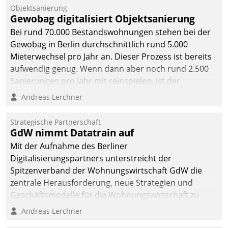
Objektsanierung
Gewobag digitalisiert Objektsanierung
Bei rund 70.000 Bestandswohnungen stehen bei der
Gewobag in Berlin durchschnittlich rund 5.000
Mieterwechsel pro Jahr an. Dieser Prozess ist bereits
aufwendig genug. Wenn dann aber noch rund 2.500
Sanierungen pro Jahr mit reinspielen, ist der
Betreuungs- und Organisationsaufwand immens. Im
Andreas Lerchner
Rahmen ihrer Digitalisierungsstrategie hat das
kommunale Wohnungsbauunternehmen daher
Strategische Partnerschaft
gemeinsam mit der Berliner Datatrain GmbH den
GdW nimmt Datatrain auf
Teilprozess der Objektsanierung digitalisiert.
Mit der Aufnahme des Berliner
Digitalisierungspartners unterstreicht der
Spitzenverband der Wohnungswirtschaft GdW die
zentrale Herausforderung, neue Strategien und
Geschäftsmodelle für die Wohnungswirtschaft zu
entwickeln.
Andreas Lerchner