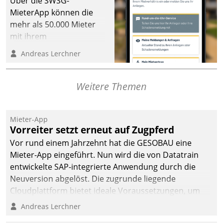
Über die SWSG-
MieterApp können die
mehr als 50.000 Mieter
mit ihrem
Wohnungsunternehmen
Andreas Lerchner
kommunizieren, auf dem
Laufenden bleiben, Daten
einsehen und ändern
Weitere Themen
oder
Schadensmeldungen
Mieter-App
abgeben – rund um die
Vorreiter setzt erneut auf Zugpferd
Uhr.
Vor rund einem Jahrzehnt hat die GESOBAU eine
Mieter-App eingeführt. Nun wird die von Datatrain
entwickelte SAP-integrierte Anwendung durch die
Neuversion abgelöst. Die zugrunde liegende
Cloudplattform bietet ideale Voraussetzungen, um
die Funktionalität der App zu erweitern und weitere
Andreas Lerchner
innovative Apps, auch von Drittanbietern, in SAP zu