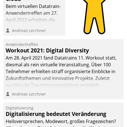
Beim virtuellen Datatrain-
Anwendertreffen am 27.
April 2022 erhielten die
Teilnehmerinnen und
Andreas Lerchner
Teilnehmer kurzweilige
Einblicke in innovative
Anwendertreffen
Cloud-Strategien und -
Workout 2021: Digital Diversity
Lösungen mit hohem
Am 28. April 2021 fand Datatrains 11. Workout statt,
Zukunftspotenzial.
diesmal als rein virtuelle Veranstaltung. Über 100
Teilnehmer erhielten straff organisierte Einblicke in
Zukunftsthemen und innovative Projekte. Zuletzt
wurden die Top-Interessengebiete ermittelt.
Andreas Lerchner
Digitalisierung
Digitalisierung bedeutet Veränderung
Heilsversprechen, Modewort, großes Fragezeichen?