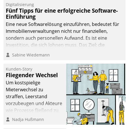
Digitalisierung
Fünf Tipps für eine erfolgreiche Software-
Einführung
Eine neue Softwarelösung einzuführen, bedeutet für
Immobilienverwaltungen nicht nur finanziellen,
sondern auch personellen Aufwand. Es ist eine
Investition, die sich lohnen muss. Das Ziel: die
nachhaltige Optimierung der Geschäftsabläufe. Damit
Sabine Wiedemann
dieses Ziel erreicht wird, sollten einige Grundregeln
befolgt werden.
Kunden-Story
Fliegender Wechsel
Um kostspielige
Mieterwechsel zu
straffen, Leerstand
vorzubeugen und Akteure
wie Prozesse fließend zu
vernetzen, nutzt die
Nadja Hußmann
Berliner Gewobag seit