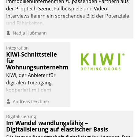
Immobilienunternehmen zu passenden Partnern aus
der Proptech-Szene. Fallbeispiele und Video-
Interviews liefern ein sprechendes Bild der Potenziale
und Fähigkeiten.
Nadja Hußmann
Integration
KIWI-Schnittstelle
für
Wohnungsunternehmen
KIWI, der Anbieter für
digitalen Türzugang,
kooperiert mit dem
Beratungs- und
Andreas Lerchner
Softwareentwicklungshaus
Datatrain.
Digitalisierung
Im Wandel wandlungsfähig –
Digitalisierung auf elastischer Basis