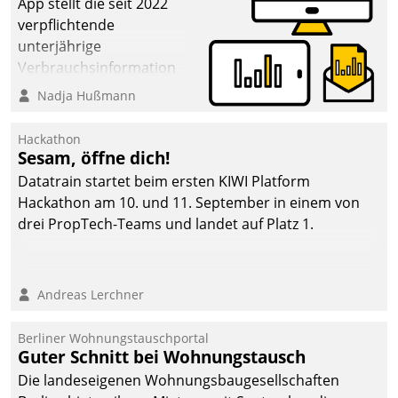
App stellt die seit 2022
verpflichtende
unterjährige
Verbrauchsinformation
schnell, zuverlässig und
Nadja Hußmann
leicht bekömmlich bereit:
Die monatlichen
Hackathon
Mitteilungen zum
Sesam, öffne dich!
Heizungs- und
Datatrain startet beim ersten KIWI Platform
Wasserverbrauch gehen
Hackathon am 10. und 11. September in einem von
automatisiert, vollständig
drei PropTech-Teams und landet auf Platz 1.
und auf Wunsch über
mehrere zuvor
festgelegte
Andreas Lerchner
Kommunikationswege bei
den Empfängern ein.
Berliner Wohnungstauschportal
Guter Schnitt bei Wohnungstausch
Die landeseigenen Wohnungsbaugesellschaften