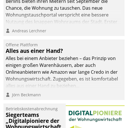
Berlins bieten ihren Mietern seit September die
Chance, die Wohnung zu tauschen. Das neue
Wohnungstauschportal verspricht eine bessere
Nutzung des knappen Wohnraums der Stadt. Erster
Anwendungsfall für Datatrains Lösung API-Hub mit
Andreas Lerchner
Schnittstellen zu den ERP-Systemen der
Unternehmen.
Offene Plattform
Alles aus einer Hand?
Alles bei einem Anbieter beziehen – das Prinzip von
einigen großen Warenhäusern, aber auch
Onlineanbietern wie Amazon war lange Credo in der
Wohnungswirtschaft. Zugegeben, es ist komfortabel
alles aus einer Hand zu beziehen...
Jörn Beckmann
Betriebskostenabrechnung
Siegerteams
„Digitalpioniere der
Wohnungswirtschaft