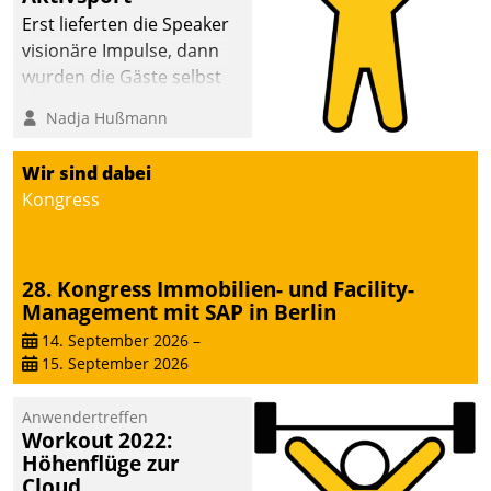
anspruchsvollen
Erst lieferten die Speaker
Aufgaben und
visionäre Impulse, dann
abnehmendem
wurden die Gäste selbst
Nachwuchs?
aktiv und sammelten
Nadja Hußmann
methodisch
Vernetzungsideen fürs
Wir sind dabei
Quartier. Dazwischen
Kongress
zeigte Datatrain, was es
Neues zu bieten hat.
28. Kongress Immobilien- und Facility-
Management mit SAP in Berlin
14. September 2026
–
15. September 2026
Anwendertreffen
Workout 2022:
Höhenflüge zur
Cloud