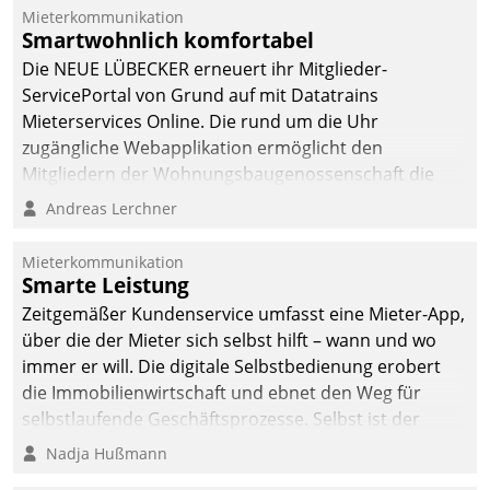
integrieren.
Mieterkommunikation
Smartwohnlich komfortabel
Die NEUE LÜBECKER erneuert ihr Mitglieder-
ServicePortal von Grund auf mit Datatrains
Mieterservices Online. Die rund um die Uhr
zugängliche Webapplikation ermöglicht den
Mitgliedern der Wohnungs­bau­genossenschaft die
Kontaktaufnahme per Smartphone, Tablet oder PC.
Andreas Lerchner
Mieterkommunikation
Smarte Leistung
Zeitgemäßer Kundenservice umfasst eine Mieter-App,
über die der Mieter sich selbst hilft – wann und wo
immer er will. Die digitale Selbstbedienung erobert
die Immobilienwirtschaft und ebnet den Weg für
selbstlaufende Geschäftsprozesse. Selbst ist der
Kunde und smart der Serviceanbieter.
Nadja Hußmann