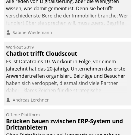
Alle reden von Digitalisierung, aber die Wenigsten
wissen, was damit gemeint ist. Denn sie betrifft
verschiedenste Bereiche der Immobilienbranche: Wer
fundiert über sie sprechen will, muss zuerst Begriffe
klären. Ein Aspekt ist die betriebliche Optimierung:
Sabine Wiedemann
Moderne Softwarelösungen ermöglichen große
Einsparungen durch optimierte und automatisierte
Workout 2019
Prozesse. Doch man darf nicht zu viel erwarten: Allein
Chatbot trifft Cloudscout
mit der Einführung einer neuen Software ist es nicht
Es ist Datatrains 10. Workout in Folge, vor einem
getan. Die Digitalisierung erfordert von Unternehmen
Jahrzehnt hat das 20-jährige Unternehmen das erste
die Bereitschaft, sich zu überprüfen, zu hinterfragen
Anwendertreffen organisiert. Beiträge und Besucher
und zu verändern.
haben sich verdoppelt, diesmal sind viele Partner
dabei – klares Zeichen für die strategische
Fokussierung auf den Kunden.
Andreas Lerchner
Offene Plattform
Brücken bauen zwischen ERP-System und
Drittanbietern