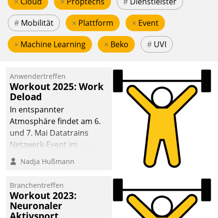
×
Cloud
×
Proptechs
#
Dienstleister
#
Mobilität
×
Plattform
×
Event
×
Machine Learning
×
Beko
#
UVI
Anwendertreffen
Workout 2025: Work
Deload
In entspannter
Atmosphäre findet am 6.
und 7. Mai Datatrains
Netzwerk-Event im
Kunden- und Partnerkreis
Nadja Hußmann
statt. Zentrale Frage: Wie
lassen sich
Branchentreffen
Mammutprojekte
Workout 2023:
meistern und Workloads
Neuronaler
Aktivsport
wuppen – bei zunehmend