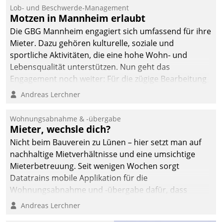
Lob- und Beschwerde-Management
Motzen in Mannheim erlaubt
Die GBG Mannheim engagiert sich umfassend für ihre
Mieter. Dazu gehören kulturelle, soziale und
sportliche Aktivitäten, die eine hohe Wohn- und
Lebensqualität unterstützen. Nun geht das
Engagement noch weiter: Für die zügige Bearbeitung
von Beschwerden – oder Lob – richtet das
Andreas Lerchner
Unternehmen mit Datatrains Applikation fürs Lob-
und Beschwerde-Management einen eigenen Kanal
Wohnungsabnahme & -übergabe
ein.
Mieter, wechsle dich?
Nicht beim Bauverein zu Lünen – hier setzt man auf
nachhaltige Mietverhältnisse und eine umsichtige
Mieterbetreuung. Seit wenigen Wochen sorgt
Datatrains mobile Applikation für die
Wohnungsabnahme und -übergabe dafür, dass
Mieter wohlgeordnet kommen und, so es sein muss,
Andreas Lerchner
gehen können.