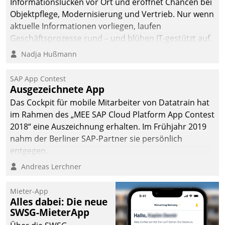
Informationslücken vor Ort und eröffnet Chancen bei
Objektpflege, Modernisierung und Vertrieb. Nur wenn
aktuelle Informationen vorliegen, laufen
Geschäftsprozesse rund – und blühen IT-gestützt auf.
Nadja Hußmann
SAP App Contest
Ausgezeichnete App
Das Cockpit für mobile Mitarbeiter von Datatrain hat
im Rahmen des „MEE SAP Cloud Platform App Contest
2018“ eine Auszeichnung erhalten. Im Frühjahr 2019
nahm der Berliner SAP-Partner sie persönlich
entgegen.
Andreas Lerchner
Mieter-App
Alles dabei: Die neue
SWSG-MieterApp