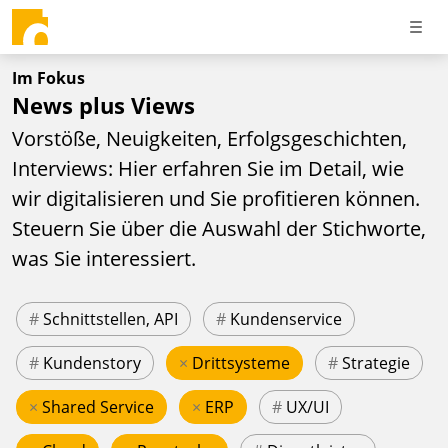
Im Fokus
News plus Views
Vorstöße, Neuigkeiten, Erfolgsgeschichten,
Interviews: Hier erfahren Sie im Detail, wie
wir digitalisieren und Sie profitieren können.
Steuern Sie über die Auswahl der Stichworte,
was Sie interessiert.
#
Schnittstellen, API
#
Kundenservice
#
Kundenstory
×
Drittsysteme
#
Strategie
×
Shared Service
×
ERP
#
UX/UI