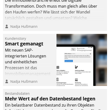
Die Immobilienbranche erlebt die digitale
Transformation. Doch muss man gleich alles über
den Haufen werfen? Wie lässt sich der Wandel
tatsächlich gestalten und umsetzen? Welche
Argumente zählen wirklich?
Nadja Hußmann
Kundenstory
Smart gemanagt
Mit neuen SAP-
integrierten Lösungen
und einheitlichen
Prozessen ist das
Immobilienmanagement
der Bayerischen
Nadja Hußmann
Versorgungskammer im
Ressort Kapitalanlage für
Bestandsdaten
künftige Aufgaben und
Mehr Wert auf den Datenbestand legen
Herausforderungen
Ein belastbarer Datenbestand zu ihren Objekten
gerüstet.