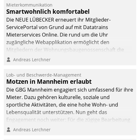
Mieterkommunikation
Smartwohnlich komfortabel
Die NEUE LÜBECKER erneuert ihr Mitglieder-
ServicePortal von Grund auf mit Datatrains
Mieterservices Online. Die rund um die Uhr
zugängliche Webapplikation ermöglicht den
Mitgliedern der Wohnungs­bau­genossenschaft die
Kontaktaufnahme per Smartphone, Tablet oder PC.
Andreas Lerchner
Lob- und Beschwerde-Management
Motzen in Mannheim erlaubt
Die GBG Mannheim engagiert sich umfassend für ihre
Mieter. Dazu gehören kulturelle, soziale und
sportliche Aktivitäten, die eine hohe Wohn- und
Lebensqualität unterstützen. Nun geht das
Engagement noch weiter: Für die zügige Bearbeitung
von Beschwerden – oder Lob – richtet das
Andreas Lerchner
Unternehmen mit Datatrains Applikation fürs Lob-