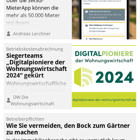
Über die SWSG-
MieterApp können die
mehr als 50.000 Mieter
mit ihrem
Wohnungsunternehmen
Andreas Lerchner
kommunizieren, auf dem
Laufenden bleiben, Daten
Betriebskostenabrechnung
einsehen und ändern
Siegerteams
oder
„Digitalpioniere der
Wohnungswirtschaft
Schadensmeldungen
2024“ gekürt
abgeben – rund um die
Uhr.
Wohnungswirtschaftliche
Vorreiter für den Weg in
DW Die
eine digitale Zukunft zu
Wohnungswirtschaft
finden, ist das Ziel des
Awards „Digitalpioniere
Betreiberpflichten
der
Wie Sie vermeiden, den Bock zum Gärtner
Wohnungswirtschaft“.
zu machen
Bewerben können sich