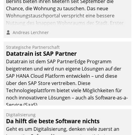
Berlins bieten ihren Mietern seit September die
Chance, die Wohnung zu tauschen. Das neue
Wohnungstauschportal verspricht eine bessere
Nutzung des knappen Wohnraums der Stadt. Erster
Anwendungsfall für Datatrains Lösung API-Hub mit
Andreas Lerchner
Schnittstellen zu den ERP-Systemen der
Unternehmen.
Strategische Partnerschaft
Datatrain ist SAP Partner
Datatrain ist dem SAP PartnerEdge Programm
beigetreten und wird nun eigene Lösungen auf der
SAP HANA Cloud Platform entwickeln – und diese
über den SAP Store vertreiben. Diese
Technologieplattform bietet viele Möglichkeiten für
noch innovativere Lösungen – auch als Software-as-a-
Service (SaaS).
Digitalisierung
Da hilft die beste Software nichts
Geht es um Digitalisierung, denken viele zuerst an