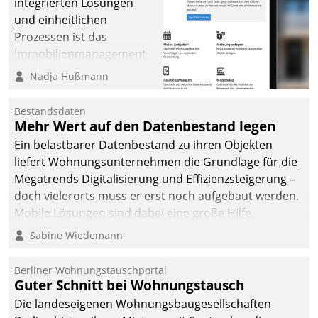
integrierten Lösungen
und einheitlichen
Prozessen ist das
Immobilienmanagement
der Bayerischen
Nadja Hußmann
Versorgungskammer im
Ressort Kapitalanlage für
Bestandsdaten
künftige Aufgaben und
Mehr Wert auf den Datenbestand legen
Herausforderungen
Ein belastbarer Datenbestand zu ihren Objekten
gerüstet.
liefert Wohnungsunternehmen die Grundlage für die
Megatrends Digitalisierung und Effizienzsteigerung –
doch vielerorts muss er erst noch aufgebaut werden.
Mobile Lösungen sind dabei eine große Hilfe.
Sabine Wiedemann
Berliner Wohnungstauschportal
Guter Schnitt bei Wohnungstausch
Die landeseigenen Wohnungsbaugesellschaften