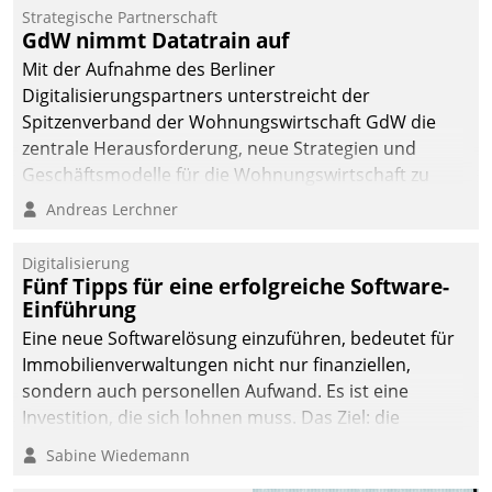
kommunale Wohnungsbauunternehmen daher
Strategische Partnerschaft
gemeinsam mit der Berliner Datatrain GmbH den
GdW nimmt Datatrain auf
Teilprozess der Objektsanierung digitalisiert.
Mit der Aufnahme des Berliner
Digitalisierungspartners unterstreicht der
Spitzenverband der Wohnungswirtschaft GdW die
zentrale Herausforderung, neue Strategien und
Geschäftsmodelle für die Wohnungswirtschaft zu
entwickeln.
Andreas Lerchner
Digitalisierung
Fünf Tipps für eine erfolgreiche Software-
Einführung
Eine neue Softwarelösung einzuführen, bedeutet für
Immobilienverwaltungen nicht nur finanziellen,
sondern auch personellen Aufwand. Es ist eine
Investition, die sich lohnen muss. Das Ziel: die
nachhaltige Optimierung der Geschäftsabläufe. Damit
Sabine Wiedemann
dieses Ziel erreicht wird, sollten einige Grundregeln