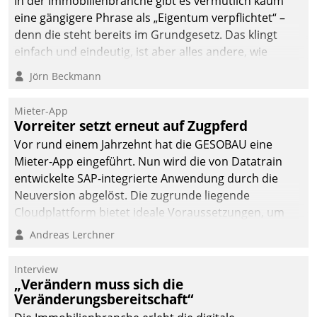
In der Immobilienbranche gibt es vermutlich kaum
dafür ein Team
eine gängigere Phrase als „Eigentum verpflichtet“ –
bestehend aus
denn die steht bereits im Grundgesetz. Das klingt
Wohnungsunternehmen
einfach und eindeutig, ist aber alles andere, wie
und PropTech.
Branchenbeschäftigte wissen. Denn mit der
Jörn Beckmann
Verantwortung folgen Verpflichtungen.
Mieter-App
Vorreiter setzt erneut auf Zugpferd
Vor rund einem Jahrzehnt hat die GESOBAU eine
Mieter-App eingeführt. Nun wird die von Datatrain
entwickelte SAP-integrierte Anwendung durch die
Neuversion abgelöst. Die zugrunde liegende
Cloudplattform bietet ideale Voraussetzungen, um
die Funktionalität der App zu erweitern und weitere
Andreas Lerchner
innovative Apps, auch von Drittanbietern, in SAP zu
integrieren.
Interview
„Verändern muss sich die
Veränderungsbereitschaft“