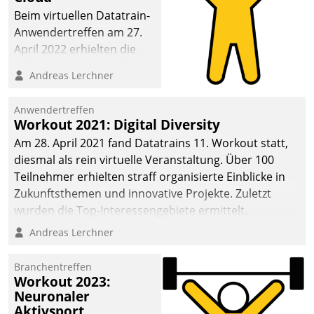
anspruchsvollen
Beim virtuellen Datatrain-
Aufgaben und
Anwendertreffen am 27.
abnehmendem
April 2022 erhielten die
Nachwuchs?
Teilnehmerinnen und
Andreas Lerchner
Teilnehmer kurzweilige
Einblicke in innovative
Anwendertreffen
Cloud-Strategien und -
Workout 2021: Digital Diversity
Lösungen mit hohem
Am 28. April 2021 fand Datatrains 11. Workout statt,
Zukunftspotenzial.
diesmal als rein virtuelle Veranstaltung. Über 100
Teilnehmer erhielten straff organisierte Einblicke in
Zukunftsthemen und innovative Projekte. Zuletzt
wurden die Top-Interessengebiete ermittelt.
Andreas Lerchner
Branchentreffen
Workout 2023:
Neuronaler
Aktivsport