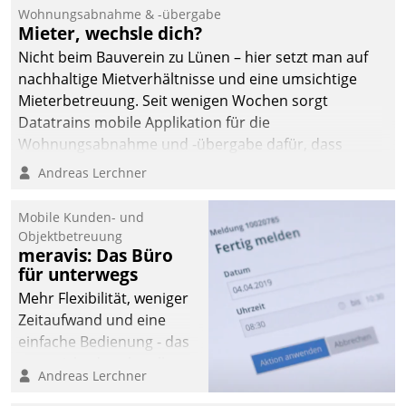
und Beschwerde-Management einen eigenen Kanal
Wohnungsabnahme & -übergabe
ein.
Mieter, wechsle dich?
Nicht beim Bauverein zu Lünen – hier setzt man auf
nachhaltige Mietverhältnisse und eine umsichtige
Mieterbetreuung. Seit wenigen Wochen sorgt
Datatrains mobile Applikation für die
Wohnungsabnahme und -übergabe dafür, dass
Mieter wohlgeordnet kommen und, so es sein muss,
Andreas Lerchner
gehen können.
Mobile Kunden- und
Objektbetreuung
meravis: Das Büro
für unterwegs
Mehr Flexibilität, weniger
Zeitaufwand und eine
einfache Bedienung - das
verspricht das aktuelle
Andreas Lerchner
Cockpit für mobile