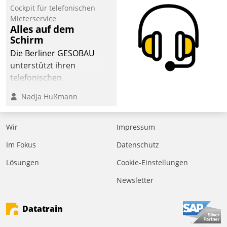
Cockpit für telefonischen
Mieterservice
Alles auf dem
Schirm
Die Berliner GESOBAU
unterstützt ihren
telefonischen
Mieterservice mit einem
Nadja Hußmann
digitalen Cockpit, das
situationsbezogen
passende Fragen und
Wir
Impressum
Schlagworte auswirft.
Im Fokus
Datenschutz
Eine intuitive
Dialogführung ermöglicht
Lösungen
Cookie-Einstellungen
dem externen
Newsletter
Serviceteam, Anrufe von
Mietenden zügiger und
Datatrain
effizienter zu bearbeiten.