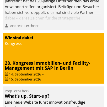
Jahrzehnt hat das 20-jährige Unternehmen das erste
die Bereitschaft, sich zu überprüfen, zu hinterfragen
Anwendertreffen organisiert. Beiträge und Besucher
und zu verändern.
haben sich verdoppelt, diesmal sind viele Partner
dabei – klares Zeichen für die strategische
Fokussierung auf den Kunden.
Andreas Lerchner
Wir sind dabei
Kongress
28. Kongress Immobilien- und Facility-
Management mit SAP in Berlin
14. September 2026
–
15. September 2026
PropTechCheck
What’s up, Start-up?
Eine neue Website führt innovationsfreudige