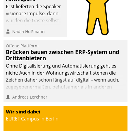
Erst lieferten die Speaker
visionäre Impulse, dann
wurden die Gäste selbst
aktiv und sammelten
Nadja Hußmann
methodisch
Vernetzungsideen fürs
Offene Plattform
Quartier. Dazwischen
Brücken bauen zwischen ERP-System und
zeigte Datatrain, was es
Drittanbietern
Neues zu bieten hat.
Ohne Digitalisierung und Automatisierung geht es
nicht: Auch in der Wohnungswirtschaft stehen die
Zeichen daher schon längst auf digital – wenn auch,
zugegebenermaßen, behutsamer als in anderen
Branchen.
Andreas Lerchner
Wir sind dabei
EUREF Campus in Berlin