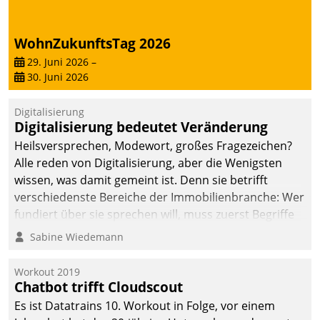
WohnZukunftsTag 2026
29. Juni 2026
–
30. Juni 2026
Digitalisierung
Digitalisierung bedeutet Veränderung
Heilsversprechen, Modewort, großes Fragezeichen?
Alle reden von Digitalisierung, aber die Wenigsten
wissen, was damit gemeint ist. Denn sie betrifft
verschiedenste Bereiche der Immobilienbranche: Wer
fundiert über sie sprechen will, muss zuerst Begriffe
klären. Ein Aspekt ist die betriebliche Optimierung:
Sabine Wiedemann
Moderne Softwarelösungen ermöglichen große
Einsparungen durch optimierte und automatisierte
Workout 2019
Prozesse. Doch man darf nicht zu viel erwarten: Allein
Chatbot trifft Cloudscout
mit der Einführung einer neuen Software ist es nicht
Es ist Datatrains 10. Workout in Folge, vor einem
getan. Die Digitalisierung erfordert von Unternehmen