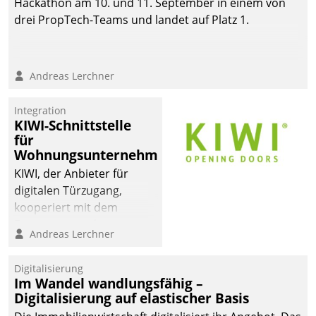
Hackathon am 10. und 11. September in einem von
automatisiert, vollständig
drei PropTech-Teams und landet auf Platz 1.
und auf Wunsch über
mehrere zuvor
festgelegte
Andreas Lerchner
Kommunikationswege bei
den Empfängern ein.
Integration
KIWI-Schnittstelle
für
Wohnungsunternehmen
KIWI, der Anbieter für
digitalen Türzugang,
kooperiert mit dem
Beratungs- und
Andreas Lerchner
Softwareentwicklungshaus
Datatrain.
Digitalisierung
Im Wandel wandlungsfähig –
Digitalisierung auf elastischer Basis