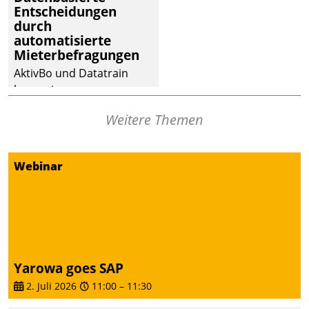
Entscheidungen
deutscher
durch
Wohnungsunternehmen
automatisierte
– und beschleunigt damit
Mieterbefragungen
den Weg vom
AktivBo und Datatrain
Mieteranliegen zum
kooperieren –
Dienstleisterauftrag.
Immobilienunternehmen
Weitere Themen
profitieren: Die nahtlose
Integration der Lösungen
von AktivBo und
Webinar
Datatrain ermöglicht
automatisiert ausgelöste,
zielgerichtete
Mieterbefragungen – eine
starke Grundlage für
intelligente,
Yarowa goes SAP
datengestützte
2. Juli 2026
11:00
–
11:30
Entscheidungen.