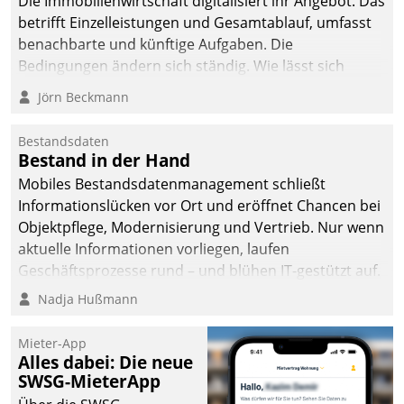
Die Immobilienwirtschaft digitalisiert ihr Angebot. Das
betrifft Einzelleistungen und Gesamtablauf, umfasst
benachbarte und künftige Aufgaben. Die
Bedingungen ändern sich ständig. Wie lässt sich
technisch die Kontrolle wahren und zugleich Freiraum
Jörn Beckmann
fürs Wachsen öffnen?
Bestandsdaten
Bestand in der Hand
Mobiles Bestandsdatenmanagement schließt
Informationslücken vor Ort und eröffnet Chancen bei
Objektpflege, Modernisierung und Vertrieb. Nur wenn
aktuelle Informationen vorliegen, laufen
Geschäftsprozesse rund – und blühen IT-gestützt auf.
Nadja Hußmann
Mieter-App
Alles dabei: Die neue
SWSG-MieterApp