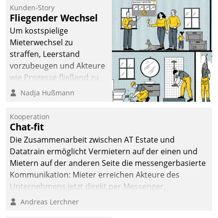
befolgt werden.
Kunden-Story
Fliegender Wechsel
Um kostspielige
Mieterwechsel zu
straffen, Leerstand
vorzubeugen und Akteure
wie Prozesse fließend zu
vernetzen, nutzt die
Nadja Hußmann
Berliner Gewobag seit
Jahresbeginn eine
Kooperation
Überblick, Einsicht und
Chat-fit
Eingriff bietende Lösung.
Die Zusammenarbeit zwischen AT Estate und
Zur Entwicklung setzte
Datatrain ermöglicht Vermietern auf der einen und
man auf
Mietern auf der anderen Seite die messengerbasierte
Cloudtechnologie,
Kommunikation: Mieter erreichen Akteure des
bewährte und Startup-
Unternehmens jetzt direkt per Messenger,
Partner sowie erstmals
Mitarbeiter oder Dienstleister empfangen oder
Andreas Lerchner
agile Projektmethoden.
versenden die Nachrichten via Cockpit.