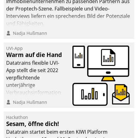
Immobilienunternehmen zu passenden Partnern aus
der Proptech-Szene. Fallbeispiele und Video-
Interviews liefern ein sprechendes Bild der Potenziale
und Fähigkeiten.
Nadja Hußmann
UVI-App
Warm auf die Hand
Datatrains flexible UVI-
App stellt die seit 2022
verpflichtende
unterjährige
Verbrauchsinformation
schnell, zuverlässig und
Nadja Hußmann
leicht bekömmlich bereit:
Die monatlichen
Hackathon
Mitteilungen zum
Sesam, öffne dich!
Heizungs- und
Datatrain startet beim ersten KIWI Platform
Wasserverbrauch gehen