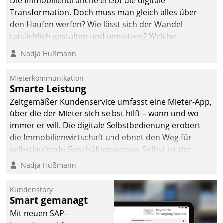
Die Immobilienbranche erlebt die digitale
Transformation. Doch muss man gleich alles über
den Haufen werfen? Wie lässt sich der Wandel
tatsächlich gestalten und umsetzen? Welche
Argumente zählen wirklich?
Nadja Hußmann
Mieterkommunikation
Smarte Leistung
Zeitgemäßer Kundenservice umfasst eine Mieter-App,
über die der Mieter sich selbst hilft – wann und wo
immer er will. Die digitale Selbstbedienung erobert
die Immobilienwirtschaft und ebnet den Weg für
selbstlaufende Geschäftsprozesse. Selbst ist der
Kunde und smart der Serviceanbieter.
Nadja Hußmann
Kundenstory
Smart gemanagt
Mit neuen SAP-