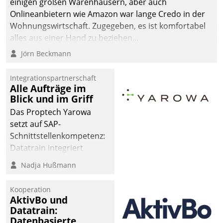
einigen großen Warenhäusern, aber auch
Onlineanbietern wie Amazon war lange Credo in der
Wohnungswirtschaft. Zugegeben, es ist komfortabel
alles aus einer Hand zu beziehen...
Jörn Beckmann
Integrationspartnerschaft
Alle Aufträge im
Blick und im Griff
Das Proptech Yarowa
setzt auf SAP-
Schnittstellenkompetenz:
Datatrain integriert
Yarowas Portal zur
Nadja Hußmann
Vergabe und Verwaltung
von Aufträgen der
Kooperation
operativen
AktivBo und
Instandhaltung in die
Datatrain:
Datenbasierte
SAP-Systemlandschaft