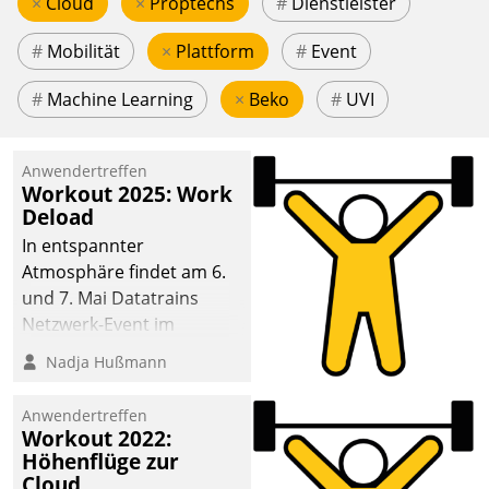
×
Cloud
×
Proptechs
#
Dienstleister
#
Mobilität
×
Plattform
#
Event
#
Machine Learning
×
Beko
#
UVI
Anwendertreffen
Workout 2025: Work
Deload
In entspannter
Atmosphäre findet am 6.
und 7. Mai Datatrains
Netzwerk-Event im
Kunden- und Partnerkreis
Nadja Hußmann
statt. Zentrale Frage: Wie
lassen sich
Anwendertreffen
Mammutprojekte
Workout 2022:
meistern und Workloads
Höhenflüge zur
Cloud
wuppen – bei zunehmend