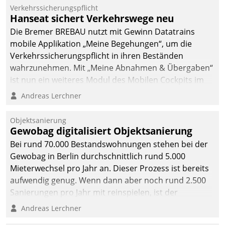
Mitarbeiter von
Verkehrssicherungspflicht
Datatrain. Die meravis
Hanseat sichert Verkehrswege neu
Wohnungsbau- und
Die Bremer BREBAU nutzt mit Gewinn Datatrains
Immobilien GmbH hat
mobile Applikation „Meine Begehungen“, um die
sich dabei für den Betrieb
Verkehrssicherungspflicht in ihren Beständen
der Lösung über die SAP
wahrzunehmen. Mit „Meine Abnahmen & Übergaben“
Cloud Platform
ist nun ein weiteres Modul des Mobilen Cockpits im
entschieden - als erstes
Einsatz.
Andreas Lerchner
Unternehmen am
Wohnungsmarkt.
Objektsanierung
Gewobag digitalisiert Objektsanierung
Bei rund 70.000 Bestandswohnungen stehen bei der
Gewobag in Berlin durchschnittlich rund 5.000
Mieterwechsel pro Jahr an. Dieser Prozess ist bereits
aufwendig genug. Wenn dann aber noch rund 2.500
Sanierungen pro Jahr mit reinspielen, ist der
Betreuungs- und Organisationsaufwand immens. Im
Andreas Lerchner
Rahmen ihrer Digitalisierungsstrategie hat das