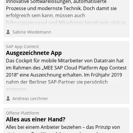
innovative Softwarelösungen, automatisierte
Prozesse und modernste Technik. Doch damit sie
erfolgreich sein kann, müssen auch
Führungspersonal und Mitarbeiter bereit sein, sich zu
verändern und anzupassen, sonst werden sie an ihr
Sabine Wiedemann
scheitern.
SAP App Contest
Ausgezeichnete App
Das Cockpit für mobile Mitarbeiter von Datatrain hat
im Rahmen des „MEE SAP Cloud Platform App Contest
2018“ eine Auszeichnung erhalten. Im Frühjahr 2019
nahm der Berliner SAP-Partner sie persönlich
entgegen.
Andreas Lerchner
Offene Plattform
Alles aus einer Hand?
Alles bei einem Anbieter beziehen – das Prinzip von