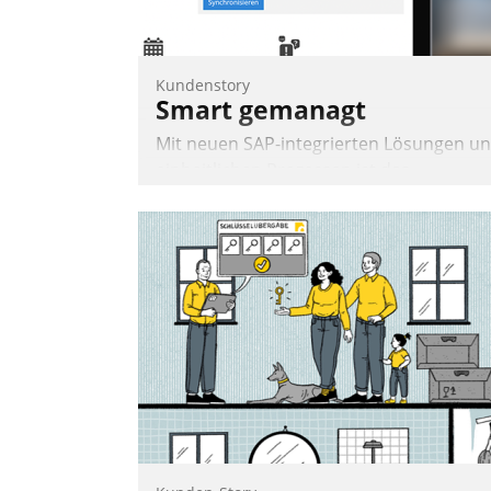
Andreas Lerchner
Kundenstory
Smart gemanagt
Mit neuen SAP-integrierten Lösungen u
einheitlichen Prozessen ist das
Immobilienmanagement der Bayerische
Versorgungskammer im Ressort
Kapitalanlage für künftige Aufgaben und
Herausforderungen gerüstet.
Nadja Hußmann