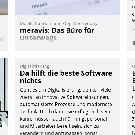
n
e
W
Mobile Kunden- und Objektbetreuung
A
meravis: Das Büro für
A
unterwegs
nd
S
Mehr Flexibilität, weniger Zeitaufwand
n
und eine einfache Bedienung - das
verspricht das aktuelle Cockpit für mobile
Digitalisierung
O
Mitarbeiter von Datatrain. Die meravis
Da hilft die beste Software
Wohnungsbau- und Immobilien GmbH
nichts
hat sich dabei für den Betrieb der Lösung
Geht es um Digitalisierung, denken viele
über die SAP Cloud Platform entschieden
zuerst an innovative Softwarelösungen,
O
- als erstes Unternehmen am
automatisierte Prozesse und modernste
A
Wohnungsmarkt.
Technik. Doch damit sie erfolgreich sein
d
Andreas Lerchner
kann, müssen auch Führungspersonal
Z
und Mitarbeiter bereit sein, sich zu
w
verändern und anzupassen, sonst
b