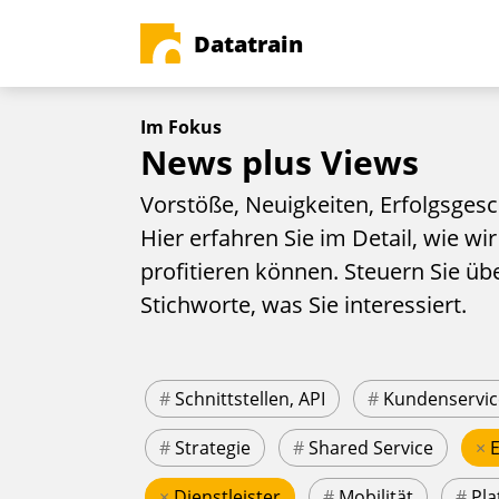
Datatrain
Im Fokus
News plus Views
Vorstöße, Neuigkeiten, Erfolgsgesc
Hier erfahren Sie im Detail, wie wir
profitieren können. Steuern Sie üb
Stichworte, was Sie interessiert.
#
Schnittstellen, API
#
Kundenservic
#
Strategie
#
Shared Service
×
×
Dienstleister
#
Mobilität
#
Pla