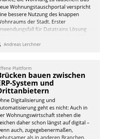
eue Wohnungstauschportal verspricht
ine bessere Nutzung des knappen
ohnraums der Stadt. Erster
nwendungsfall für Datatrains Lösung
PI-Hub mit Schnittstellen zu den ERP-
ystemen der Unternehmen.
Andreas Lerchner
ffene Plattform
Brücken bauen zwischen
ERP-System und
Drittanbietern
hne Digitalisierung und
utomatisierung geht es nicht: Auch in
er Wohnungswirtschaft stehen die
eichen daher schon längst auf digital –
enn auch, zugegebenermaßen,
ehutsamer als in anderen Branchen.