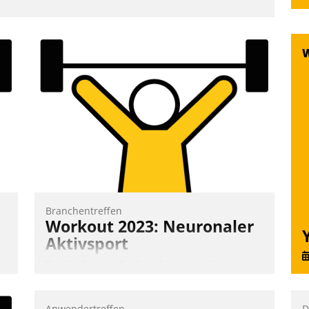
Branchentreffen
Workout 2023: Neuronaler
Aktivsport
Erst lieferten die Speaker visionäre
Impulse, dann wurden die Gäste selbst
aktiv und sammelten methodisch
Anwendertreffen
D