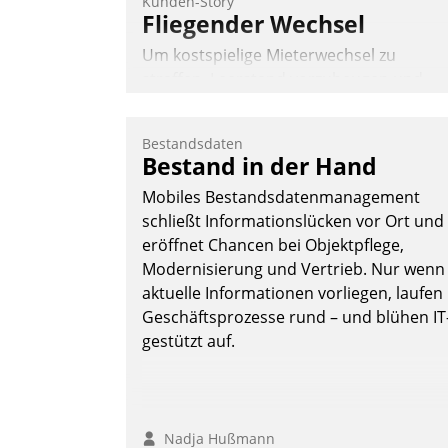
Kunden-Story
Fliegender Wechsel
Um kostspielige Mieterwechsel zu
straffen, Leerstand vorzubeugen und
Akteure wie Prozesse fließend zu
vernetzen, nutzt die Berliner Gewobag
Bestandsdaten
seit Jahresbeginn eine Überblick, Einsich
Bestand in der Hand
und Eingriff bietende Lösung. Zur
Mobiles Bestandsdatenmanagement
Entwicklung setzte man auf
schließt Informationslücken vor Ort und
Cloudtechnologie, bewährte und Startup
eröffnet Chancen bei Objektpflege,
Partner sowie erstmals agile
Modernisierung und Vertrieb. Nur wenn
Projektmethoden.
aktuelle Informationen vorliegen, laufen
Nadja Hußmann
Geschäftsprozesse rund – und blühen IT
gestützt auf.
Nadja Hußmann