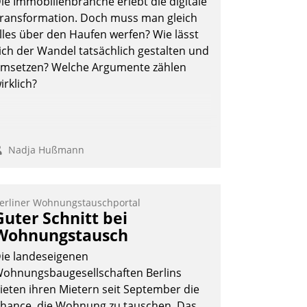
ie Immobilienbranche erlebt die digitale
berprüfen, zu hinterfragen und zu
ransformation. Doch muss man gleich
erändern.
lles über den Haufen werfen? Wie lässt
ich der Wandel tatsächlich gestalten und
msetzen? Welche Argumente zählen
irklich?
Nadja Hußmann
erliner Wohnungstauschportal
Guter Schnitt bei
Wohnungstausch
ie landeseigenen
ohnungsbaugesellschaften Berlins
ieten ihren Mietern seit September die
hance, die Wohnung zu tauschen. Das