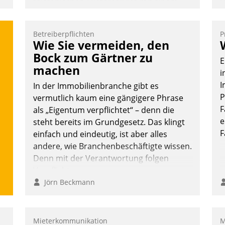
telefonischen Mieterservice mit einem
D
digitalen Cockpit, das situationsbezogen
S
passende Fragen und Schlagworte
i
Betreiberpflichten
P
auswirft. Eine intuitive Dialogführung
u
Wie Sie vermeiden, den
ermöglicht dem externen Serviceteam,
o
Bock zum Gärtner zu
E
Anrufe von Mietenden zügiger und
S
machen
i
effizienter zu bearbeiten.
W
I
In der Immobilienbranche gibt es
b
P
vermutlich kaum eine gängigere Phrase
M
F
als „Eigentum verpflichtet“ – denn die
Nadja Hußmann
e
steht bereits im Grundgesetz. Das klingt
F
einfach und eindeutig, ist aber alles
andere, wie Branchenbeschäftigte wissen.
Denn mit der Verantwortung folgen
Verpflichtungen.
Jörn Beckmann
Mieterkommunikation
M