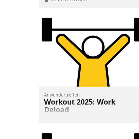
Anwendertreffen
Workout 2025: Work
Deload
In entspannter Atmosphäre findet am 6.
und 7. Mai Datatrains Netzwerk-Event im
Kunden- und Partnerkreis statt. Zentrale