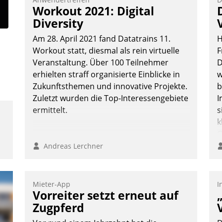
Vernetzungsideen fürs Quartier.
Workout 2021: Digital
Dazwischen zeigte Datatrain, was es
Diversity
Neues zu bieten hat.
Am 28. April 2021 fand Datatrains 11.
H
Workout statt, diesmal als rein virtuelle
F
Veranstaltung. Über 100 Teilnehmer
D
erhielten straff organisierte Einblicke in
w
Nadja Hußmann
Zukunftsthemen und innovative Projekte.
b
Zuletzt wurden die Top-Interessengebiete
I
ermittelt.
s
k
O
e
Andreas Lerchner
o
D
A
Mieter-App
I
Vorreiter setzt erneut auf
S
D
Zugpferd
U