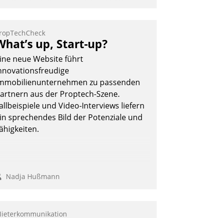
as Proptech Yarowa setzt auf SAP-
chnittstellenkompetenz: Datatrain
ntegriert Yarowas Portal zur Vergabe
ropTechCheck
nd Verwaltung von Aufträgen der
What’s up, Start-up?
perativen Instandhaltung in die SAP-
ine neue Website führt
ystemlandschaft deutscher
nnovationsfreudige
ohnungsunternehmen – und
mmobilienunternehmen zu passenden
eschleunigt damit den Weg vom
artnern aus der Proptech-Szene.
ieteranliegen zum Dienstleisterauftrag.
allbeispiele und Video-Interviews liefern
Nadja Hußmann
in sprechendes Bild der Potenziale und
ähigkeiten.
Nadja Hußmann
ieterkommunikation