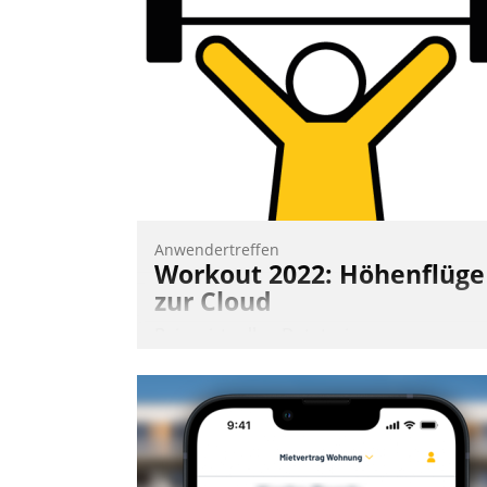
Frage: Wie lassen sich Mammutprojekte
meistern und Workloads wuppen – bei
zunehmend anspruchsvollen Aufgaben
und abnehmendem Nachwuchs?
Nadja Hußmann
Anwendertreffen
Workout 2022: Höhenflüge
zur Cloud
Beim virtuellen Datatrain-
Anwendertreffen am 27. April 2022
erhielten die Teilnehmerinnen und
Teilnehmer kurzweilige Einblicke in
innovative Cloud-Strategien und -
Lösungen mit hohem Zukunftspotenzial.