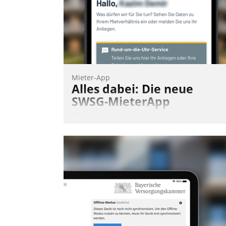
Andreas Lerchner
Mieter-App
Alles dabei: Die neue
SWSG-MieterApp
Über die SWSG-MieterApp können die
mehr als 50.000 Mieter mit ihrem
Wohnungsunternehmen kommunizieren
auf dem Laufenden bleiben, Daten
einsehen und ändern oder
Schadensmeldungen abgeben – rund u
die Uhr.