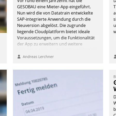
Vor rund einem Jahrzehnt hat die
D
ü
GESOBAU eine Mieter-App eingeführt.
T
v
Nun wird die von Datatrain entwickelte
a
SAP-integrierte Anwendung durch die
s
Neuversion abgelöst. Die zugrunde
u
liegende Cloudplattform bietet ideale
w
Voraussetzungen, um die Funktionalität
der App zu erweitern und weitere
innovative Apps, auch von Drittanbietern,
in SAP zu integrieren.
Andreas Lerchner
,
B
m
D
W
b
C