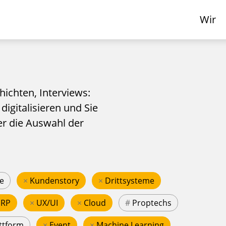
Wir
hichten, Interviews:
 digitalisieren und Sie
er die Auswahl der
e
×
Kundenstory
×
Drittsysteme
ERP
×
UX/UI
×
Cloud
#
Proptechs
ttform
×
Event
×
Machine Learning