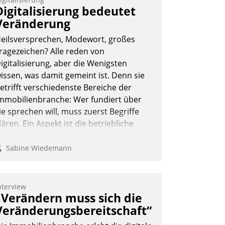
Digitalisierung bedeutet
Veränderung
eilsversprechen, Modewort, großes
ragezeichen? Alle reden von
igitalisierung, aber die Wenigsten
issen, was damit gemeint ist. Denn sie
etrifft verschiedenste Bereiche der
mmobilienbranche: Wer fundiert über
ie sprechen will, muss zuerst Begriffe
lären. Ein Aspekt ist die betriebliche
ptimierung: Moderne Softwarelösungen
rmöglichen große Einsparungen durch
Sabine Wiedemann
ptimierte und automatisierte Prozesse.
och man darf nicht zu viel erwarten:
llein mit der Einführung einer neuen
nterview
„Verändern muss sich die
oftware ist es nicht getan. Die
igitalisierung erfordert von
Veränderungsbereitschaft“
nternehmen die Bereitschaft, sich zu