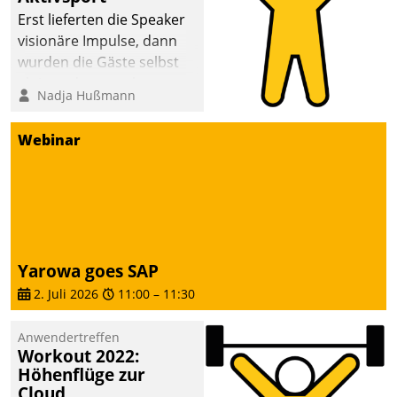
anspruchsvollen
Erst lieferten die Speaker
Aufgaben und
visionäre Impulse, dann
abnehmendem
wurden die Gäste selbst
Nachwuchs?
aktiv und sammelten
Nadja Hußmann
methodisch
Vernetzungsideen fürs
Webinar
Quartier. Dazwischen
zeigte Datatrain, was es
Neues zu bieten hat.
Yarowa goes SAP
2. Juli 2026
11:00
–
11:30
Anwendertreffen
Workout 2022:
Höhenflüge zur
Cloud