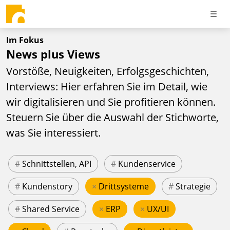
Im Fokus
News plus Views
Vorstöße, Neuigkeiten, Erfolgsgeschichten,
Interviews: Hier erfahren Sie im Detail, wie
wir digitalisieren und Sie profitieren können.
Steuern Sie über die Auswahl der Stichworte,
was Sie interessiert.
#
Schnittstellen, API
#
Kundenservice
#
Kundenstory
×
Drittsysteme
#
Strategie
#
Shared Service
×
ERP
×
UX/UI