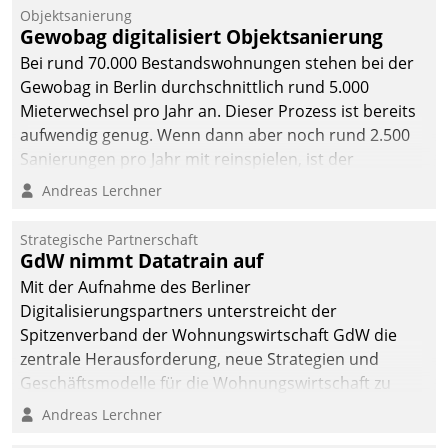
Objektsanierung
Gewobag digitalisiert Objektsanierung
Bei rund 70.000 Bestandswohnungen stehen bei der
Gewobag in Berlin durchschnittlich rund 5.000
Mieterwechsel pro Jahr an. Dieser Prozess ist bereits
aufwendig genug. Wenn dann aber noch rund 2.500
Sanierungen pro Jahr mit reinspielen, ist der
Betreuungs- und Organisationsaufwand immens. Im
Andreas Lerchner
Rahmen ihrer Digitalisierungsstrategie hat das
kommunale Wohnungsbauunternehmen daher
Strategische Partnerschaft
gemeinsam mit der Berliner Datatrain GmbH den
GdW nimmt Datatrain auf
Teilprozess der Objektsanierung digitalisiert.
Mit der Aufnahme des Berliner
Digitalisierungspartners unterstreicht der
Spitzenverband der Wohnungswirtschaft GdW die
zentrale Herausforderung, neue Strategien und
Geschäftsmodelle für die Wohnungswirtschaft zu
entwickeln.
Andreas Lerchner