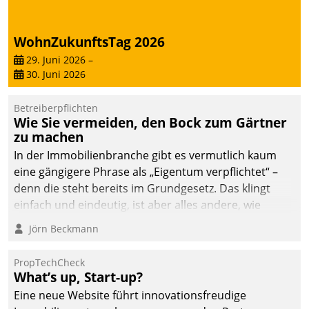
deutscher
Wohnungsunternehmen
WohnZukunftsTag 2026
– und beschleunigt damit
29. Juni 2026
–
den Weg vom
30. Juni 2026
Mieteranliegen zum
Dienstleisterauftrag.
Betreiberpflichten
Wie Sie vermeiden, den Bock zum Gärtner
zu machen
In der Immobilienbranche gibt es vermutlich kaum
eine gängigere Phrase als „Eigentum verpflichtet“ –
denn die steht bereits im Grundgesetz. Das klingt
einfach und eindeutig, ist aber alles andere, wie
Branchenbeschäftigte wissen. Denn mit der
Jörn Beckmann
Verantwortung folgen Verpflichtungen.
PropTechCheck
What’s up, Start-up?
Eine neue Website führt innovationsfreudige