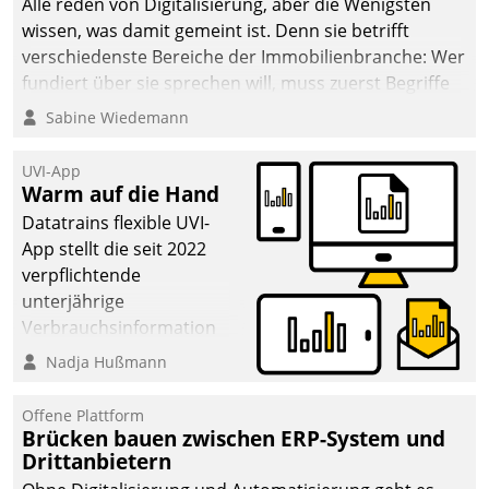
Alle reden von Digitalisierung, aber die Wenigsten
wissen, was damit gemeint ist. Denn sie betrifft
verschiedenste Bereiche der Immobilienbranche: Wer
fundiert über sie sprechen will, muss zuerst Begriffe
klären. Ein Aspekt ist die betriebliche Optimierung:
Sabine Wiedemann
Moderne Softwarelösungen ermöglichen große
Einsparungen durch optimierte und automatisierte
UVI-App
Prozesse. Doch man darf nicht zu viel erwarten: Allein
Warm auf die Hand
mit der Einführung einer neuen Software ist es nicht
Datatrains flexible UVI-
getan. Die Digitalisierung erfordert von Unternehmen
App stellt die seit 2022
die Bereitschaft, sich zu überprüfen, zu hinterfragen
verpflichtende
und zu verändern.
unterjährige
Verbrauchsinformation
schnell, zuverlässig und
Nadja Hußmann
leicht bekömmlich bereit:
Die monatlichen
Offene Plattform
Mitteilungen zum
Brücken bauen zwischen ERP-System und
Drittanbietern
Heizungs- und
Wasserverbrauch gehen