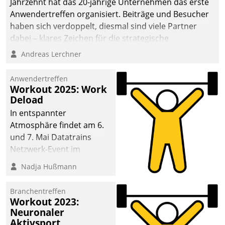
Jahrzehnt hat das 20-jährige Unternehmen das erste
Anwendertreffen organisiert. Beiträge und Besucher
haben sich verdoppelt, diesmal sind viele Partner
dabei – klares Zeichen für die strategische
Fokussierung auf den Kunden.
Andreas Lerchner
Anwendertreffen
Workout 2025: Work
Deload
In entspannter
Atmosphäre findet am 6.
und 7. Mai Datatrains
Netzwerk-Event im
Kunden- und Partnerkreis
Nadja Hußmann
statt. Zentrale Frage: Wie
lassen sich
Branchentreffen
Mammutprojekte
Workout 2023:
meistern und Workloads
Neuronaler
Aktivsport
wuppen – bei zunehmend