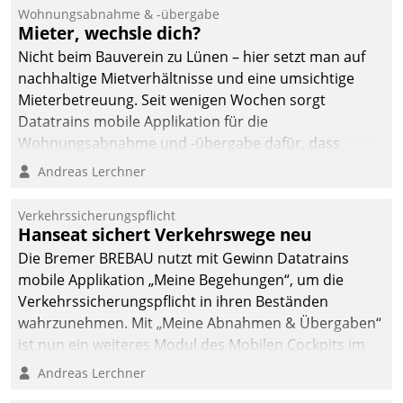
und Beschwerde-Management einen eigenen Kanal
Wohnungsabnahme & -übergabe
ein.
Mieter, wechsle dich?
Nicht beim Bauverein zu Lünen – hier setzt man auf
nachhaltige Mietverhältnisse und eine umsichtige
Mieterbetreuung. Seit wenigen Wochen sorgt
Datatrains mobile Applikation für die
Wohnungsabnahme und -übergabe dafür, dass
Mieter wohlgeordnet kommen und, so es sein muss,
Andreas Lerchner
gehen können.
Verkehrssicherungspflicht
Hanseat sichert Verkehrswege neu
Die Bremer BREBAU nutzt mit Gewinn Datatrains
mobile Applikation „Meine Begehungen“, um die
Verkehrssicherungspflicht in ihren Beständen
wahrzunehmen. Mit „Meine Abnahmen & Übergaben“
ist nun ein weiteres Modul des Mobilen Cockpits im
Einsatz.
Andreas Lerchner