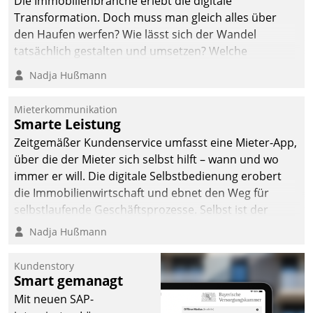
Die Immobilienbranche erlebt die digitale
Transformation. Doch muss man gleich alles über
den Haufen werfen? Wie lässt sich der Wandel
tatsächlich gestalten und umsetzen? Welche
Argumente zählen wirklich?
Nadja Hußmann
Mieterkommunikation
Smarte Leistung
Zeitgemäßer Kundenservice umfasst eine Mieter-App,
über die der Mieter sich selbst hilft – wann und wo
immer er will. Die digitale Selbstbedienung erobert
die Immobilienwirtschaft und ebnet den Weg für
selbstlaufende Geschäftsprozesse. Selbst ist der
Kunde und smart der Serviceanbieter.
Nadja Hußmann
Kundenstory
Smart gemanagt
Mit neuen SAP-