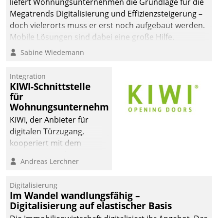
liefert Wohnungsunternehmen die Grundlage für die
sich dabei für den Betrieb
Megatrends Digitalisierung und Effizienzsteigerung –
der Lösung über die SAP
doch vielerorts muss er erst noch aufgebaut werden.
Cloud Platform
Mobile Lösungen sind dabei eine große Hilfe.
entschieden - als erstes
Sabine Wiedemann
Unternehmen am
Wohnungsmarkt.
Integration
KIWI-Schnittstelle
für
Wohnungsunternehmen
KIWI, der Anbieter für
digitalen Türzugang,
kooperiert mit dem
Beratungs- und
Andreas Lerchner
Softwareentwicklungshaus
Datatrain.
Digitalisierung
Im Wandel wandlungsfähig –
Digitalisierung auf elastischer Basis