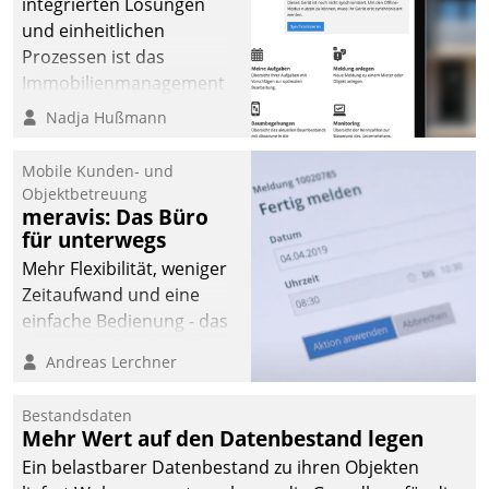
integrierten Lösungen
und einheitlichen
Prozessen ist das
Immobilienmanagement
der Bayerischen
Nadja Hußmann
Versorgungskammer im
Ressort Kapitalanlage für
Mobile Kunden- und
künftige Aufgaben und
Objektbetreuung
meravis: Das Büro
Herausforderungen
für unterwegs
gerüstet.
Mehr Flexibilität, weniger
Zeitaufwand und eine
einfache Bedienung - das
verspricht das aktuelle
Andreas Lerchner
Cockpit für mobile
Mitarbeiter von
Bestandsdaten
Datatrain. Die meravis
Mehr Wert auf den Datenbestand legen
Wohnungsbau- und
Ein belastbarer Datenbestand zu ihren Objekten
Immobilien GmbH hat