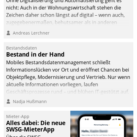
Ohne Digitalisierung und Automatisierung geht es
automatisiert, vollständig
nicht: Auch in der Wohnungswirtschaft stehen die
und auf Wunsch über
Zeichen daher schon längst auf digital – wenn auch,
mehrere zuvor
zugegebenermaßen, behutsamer als in anderen
festgelegte
Branchen.
Andreas Lerchner
Kommunikationswege bei
den Empfängern ein.
Bestandsdaten
Bestand in der Hand
Mobiles Bestandsdatenmanagement schließt
Informationslücken vor Ort und eröffnet Chancen bei
Objektpflege, Modernisierung und Vertrieb. Nur wenn
aktuelle Informationen vorliegen, laufen
Geschäftsprozesse rund – und blühen IT-gestützt auf.
Nadja Hußmann
Mieter-App
Alles dabei: Die neue
SWSG-MieterApp