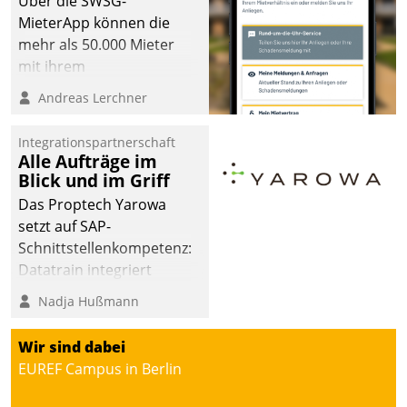
Über die SWSG-
MieterApp können die
mehr als 50.000 Mieter
mit ihrem
Wohnungsunternehmen
Andreas Lerchner
kommunizieren, auf dem
Laufenden bleiben, Daten
Integrationspartnerschaft
einsehen und ändern
Alle Aufträge im
oder
Blick und im Griff
Schadensmeldungen
Das Proptech Yarowa
abgeben – rund um die
setzt auf SAP-
Uhr.
Schnittstellenkompetenz:
Datatrain integriert
Yarowas Portal zur
Nadja Hußmann
Vergabe und Verwaltung
von Aufträgen der
Wir sind dabei
operativen
EUREF Campus in Berlin
Instandhaltung in die
SAP-Systemlandschaft