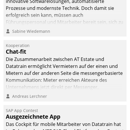
innovative Softwarelösungen, automatisierte
Prozesse und modernste Technik. Doch damit sie
erfolgreich sein kann, müssen auch
Führungspersonal und Mitarbeiter bereit sein, sich zu
verändern und anzupassen, sonst werden sie an ihr
Sabine Wiedemann
scheitern.
Kooperation
Chat-fit
Die Zusammenarbeit zwischen AT Estate und
Datatrain ermöglicht Vermietern auf der einen und
Mietern auf der anderen Seite die messengerbasierte
Kommunikation: Mieter erreichen Akteure des
Unternehmens jetzt direkt per Messenger,
Mitarbeiter oder Dienstleister empfangen oder
Andreas Lerchner
versenden die Nachrichten via Cockpit.
SAP App Contest
Ausgezeichnete App
Das Cockpit für mobile Mitarbeiter von Datatrain hat