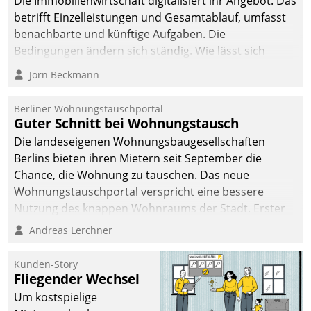
Die Immobilienwirtschaft digitalisiert ihr Angebot. Das
betrifft Einzelleistungen und Gesamtablauf, umfasst
benachbarte und künftige Aufgaben. Die
Bedingungen ändern sich ständig. Wie lässt sich
technisch die Kontrolle wahren und zugleich Freiraum
Jörn Beckmann
fürs Wachsen öffnen?
Berliner Wohnungstauschportal
Guter Schnitt bei Wohnungstausch
Die landeseigenen Wohnungsbaugesellschaften
Berlins bieten ihren Mietern seit September die
Chance, die Wohnung zu tauschen. Das neue
Wohnungstauschportal verspricht eine bessere
Nutzung des knappen Wohnraums der Stadt. Erster
Anwendungsfall für Datatrains Lösung API-Hub mit
Andreas Lerchner
Schnittstellen zu den ERP-Systemen der
Unternehmen.
Kunden-Story
Fliegender Wechsel
Um kostspielige