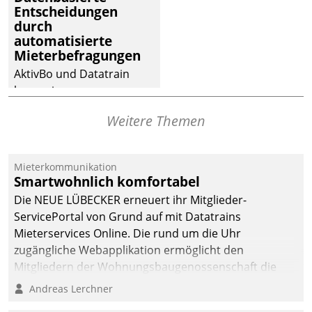
Entscheidungen
Dialogführung ermöglicht
durch
dem externen
automatisierte
Serviceteam, Anrufe von
Mieterbefragungen
Mietenden zügiger und
AktivBo und Datatrain
effizienter zu bearbeiten.
kooperieren –
Immobilienunternehmen
Weitere Themen
profitieren: Die nahtlose
Integration der Lösungen
von AktivBo und
Mieterkommunikation
Datatrain ermöglicht
Smartwohnlich komfortabel
automatisiert ausgelöste,
Die NEUE LÜBECKER erneuert ihr Mitglieder-
zielgerichtete
ServicePortal von Grund auf mit Datatrains
Mieterbefragungen – eine
Mieterservices Online. Die rund um die Uhr
starke Grundlage für
zugängliche Webapplikation ermöglicht den
intelligente,
Mitgliedern der Wohnungs­bau­genossenschaft die
datengestützte
Kontaktaufnahme per Smartphone, Tablet oder PC.
Andreas Lerchner
Entscheidungen.