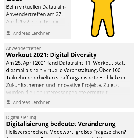
Beim virtuellen Datatrain-
Anwendertreffen am 27.
April 2022 erhielten die
Teilnehmerinnen und
Andreas Lerchner
Teilnehmer kurzweilige
Einblicke in innovative
Anwendertreffen
Cloud-Strategien und -
Workout 2021: Digital Diversity
Lösungen mit hohem
Am 28. April 2021 fand Datatrains 11. Workout statt,
Zukunftspotenzial.
diesmal als rein virtuelle Veranstaltung. Über 100
Teilnehmer erhielten straff organisierte Einblicke in
Zukunftsthemen und innovative Projekte. Zuletzt
wurden die Top-Interessengebiete ermittelt.
Andreas Lerchner
Digitalisierung
Digitalisierung bedeutet Veränderung
Heilsversprechen, Modewort, großes Fragezeichen?