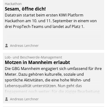
Hackathon
Sesam, öffne dich!
Datatrain startet beim ersten KIWI Platform
Hackathon am 10. und 11. September in einem von
drei PropTech-Teams und landet auf Platz 1.
Andreas Lerchner
Lob- und Beschwerde-Management
Motzen in Mannheim erlaubt
Die GBG Mannheim engagiert sich umfassend für ihre
Mieter. Dazu gehören kulturelle, soziale und
sportliche Aktivitäten, die eine hohe Wohn- und
Lebensqualität unterstützen. Nun geht das
Engagement noch weiter: Für die zügige Bearbeitung
von Beschwerden – oder Lob – richtet das
Andreas Lerchner
Unternehmen mit Datatrains Applikation fürs Lob-