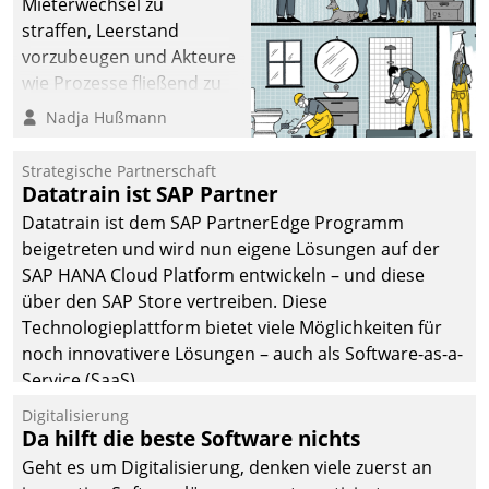
Mieterwechsel zu
straffen, Leerstand
vorzubeugen und Akteure
wie Prozesse fließend zu
vernetzen, nutzt die
Nadja Hußmann
Berliner Gewobag seit
Jahresbeginn eine
Strategische Partnerschaft
Überblick, Einsicht und
Datatrain ist SAP Partner
Eingriff bietende Lösung.
Datatrain ist dem SAP PartnerEdge Programm
Zur Entwicklung setzte
beigetreten und wird nun eigene Lösungen auf der
man auf
SAP HANA Cloud Platform entwickeln – und diese
Cloudtechnologie,
über den SAP Store vertreiben. Diese
bewährte und Startup-
Technologieplattform bietet viele Möglichkeiten für
Partner sowie erstmals
noch innovativere Lösungen – auch als Software-as-a-
agile Projektmethoden.
Service (SaaS).
Digitalisierung
Da hilft die beste Software nichts
Geht es um Digitalisierung, denken viele zuerst an