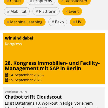
×
Cloud
#
Proptechs
×
Dienstleister
#
Mobilität
#
Plattform
×
Event
×
Machine Learning
#
Beko
×
UVI
Wir sind dabei
Kongress
28. Kongress Immobilien- und Facility-
Management mit SAP in Berlin
14. September 2026
–
15. September 2026
Workout 2019
Chatbot trifft Cloudscout
Es ist Datatrains 10. Workout in Folge, vor einem