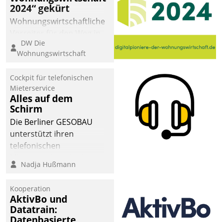
2024“ gekürt
Wohnungswirtschaftliche
Vorreiter für den Weg in
DW Die
eine digitale Zukunft zu
Wohnungswirtschaft
finden, ist das Ziel des
Awards „Digitalpioniere
Cockpit für telefonischen
der
Mieterservice
Wohnungswirtschaft“.
Alles auf dem
Bewerben können sich
Schirm
dafür ein Team
Die Berliner GESOBAU
bestehend aus
unterstützt ihren
Wohnungsunternehmen
telefonischen
und PropTech.
Mieterservice mit einem
Nadja Hußmann
digitalen Cockpit, das
situationsbezogen
Kooperation
passende Fragen und
AktivBo und
Schlagworte auswirft.
Datatrain:
Eine intuitive
Datenbasierte