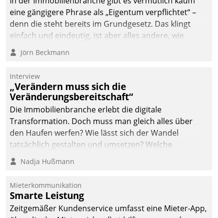
In der Immobilienbranche gibt es vermutlich kaum
eine gängigere Phrase als „Eigentum verpflichtet“ –
denn die steht bereits im Grundgesetz. Das klingt
einfach und eindeutig, ist aber alles andere, wie
Branchenbeschäftigte wissen. Denn mit der
Jörn Beckmann
Verantwortung folgen Verpflichtungen.
Interview
„Verändern muss sich die
Veränderungsbereitschaft“
Die Immobilienbranche erlebt die digitale
Transformation. Doch muss man gleich alles über
den Haufen werfen? Wie lässt sich der Wandel
tatsächlich gestalten und umsetzen? Welche
Argumente zählen wirklich?
Nadja Hußmann
Mieterkommunikation
Smarte Leistung
Zeitgemäßer Kundenservice umfasst eine Mieter-App,