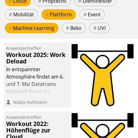
×
Cloud
#
Proptechs
#
Dienstleister
#
Mobilität
×
Plattform
#
Event
×
Machine Learning
#
Beko
#
UVI
Anwendertreffen
Workout 2025: Work
Deload
In entspannter
Atmosphäre findet am 6.
und 7. Mai Datatrains
Netzwerk-Event im
Kunden- und Partnerkreis
Nadja Hußmann
statt. Zentrale Frage: Wie
lassen sich
Anwendertreffen
Mammutprojekte
Workout 2022:
meistern und Workloads
Höhenflüge zur
Cloud
wuppen – bei zunehmend