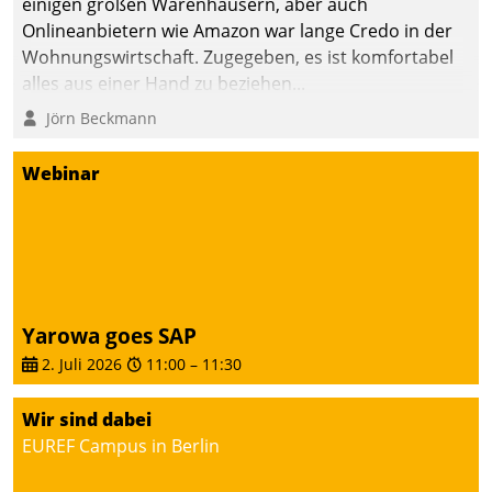
einigen großen Warenhäusern, aber auch
abgeben – rund um die
Onlineanbietern wie Amazon war lange Credo in der
Uhr.
Wohnungswirtschaft. Zugegeben, es ist komfortabel
alles aus einer Hand zu beziehen...
Jörn Beckmann
Webinar
Yarowa goes SAP
2. Juli 2026
11:00
–
11:30
Wir sind dabei
EUREF Campus in Berlin