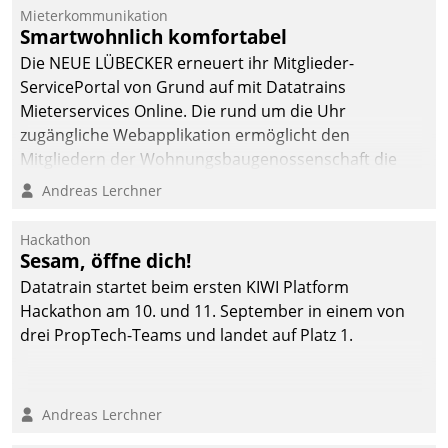
von AktivBo und
Mieterkommunikation
Datatrain ermöglicht
Smartwohnlich komfortabel
automatisiert ausgelöste,
Die NEUE LÜBECKER erneuert ihr Mitglieder-
zielgerichtete
ServicePortal von Grund auf mit Datatrains
Mieterbefragungen – eine
Mieterservices Online. Die rund um die Uhr
starke Grundlage für
zugängliche Webapplikation ermöglicht den
intelligente,
Mitgliedern der Wohnungs­bau­genossenschaft die
datengestützte
Kontaktaufnahme per Smartphone, Tablet oder PC.
Andreas Lerchner
Entscheidungen.
Hackathon
Sesam, öffne dich!
Datatrain startet beim ersten KIWI Platform
Hackathon am 10. und 11. September in einem von
drei PropTech-Teams und landet auf Platz 1.
Andreas Lerchner