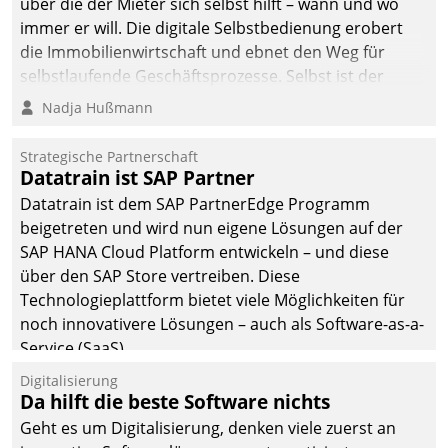
über die der Mieter sich selbst hilft – wann und wo
immer er will. Die digitale Selbstbedienung erobert
die Immobilienwirtschaft und ebnet den Weg für
selbstlaufende Geschäftsprozesse. Selbst ist der
Kunde und smart der Serviceanbieter.
Nadja Hußmann
Strategische Partnerschaft
Datatrain ist SAP Partner
Datatrain ist dem SAP PartnerEdge Programm
beigetreten und wird nun eigene Lösungen auf der
SAP HANA Cloud Platform entwickeln – und diese
über den SAP Store vertreiben. Diese
Technologieplattform bietet viele Möglichkeiten für
noch innovativere Lösungen – auch als Software-as-a-
Service (SaaS).
Digitalisierung
Da hilft die beste Software nichts
Geht es um Digitalisierung, denken viele zuerst an