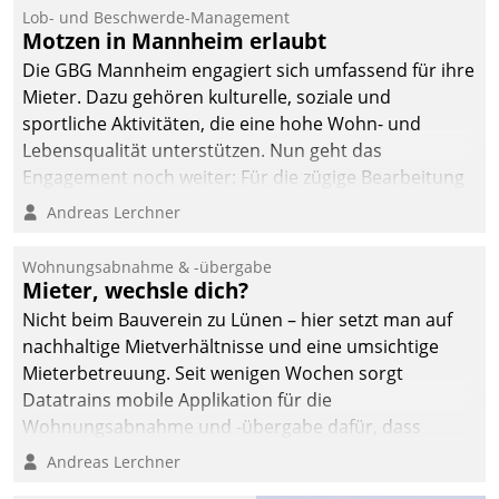
Lob- und Beschwerde-Management
Motzen in Mannheim erlaubt
Die GBG Mannheim engagiert sich umfassend für ihre
Mieter. Dazu gehören kulturelle, soziale und
sportliche Aktivitäten, die eine hohe Wohn- und
Lebensqualität unterstützen. Nun geht das
Engagement noch weiter: Für die zügige Bearbeitung
von Beschwerden – oder Lob – richtet das
Andreas Lerchner
Unternehmen mit Datatrains Applikation fürs Lob-
und Beschwerde-Management einen eigenen Kanal
Wohnungsabnahme & -übergabe
ein.
Mieter, wechsle dich?
Nicht beim Bauverein zu Lünen – hier setzt man auf
nachhaltige Mietverhältnisse und eine umsichtige
Mieterbetreuung. Seit wenigen Wochen sorgt
Datatrains mobile Applikation für die
Wohnungsabnahme und -übergabe dafür, dass
Mieter wohlgeordnet kommen und, so es sein muss,
Andreas Lerchner
gehen können.