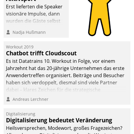
Erst lieferten die Speaker
visionäre Impulse, dann
wurden die Gäste selbst
aktiv und sammelten
Nadja Hußmann
methodisch
Vernetzungsideen fürs
Workout 2019
Quartier. Dazwischen
Chatbot trifft Cloudscout
zeigte Datatrain, was es
Es ist Datatrains 10. Workout in Folge, vor einem
Neues zu bieten hat.
Jahrzehnt hat das 20-jährige Unternehmen das erste
Anwendertreffen organisiert. Beiträge und Besucher
haben sich verdoppelt, diesmal sind viele Partner
dabei – klares Zeichen für die strategische
Fokussierung auf den Kunden.
Andreas Lerchner
Digitalisierung
Digitalisierung bedeutet Veränderung
Heilsversprechen, Modewort, großes Fragezeichen?