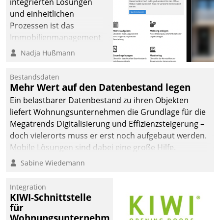
integrierten Lösungen
und einheitlichen
Prozessen ist das
Immobilienmanagement
der Bayerischen
Nadja Hußmann
Versorgungskammer im
Ressort Kapitalanlage für
Bestandsdaten
künftige Aufgaben und
Mehr Wert auf den Datenbestand legen
Herausforderungen
Ein belastbarer Datenbestand zu ihren Objekten
gerüstet.
liefert Wohnungsunternehmen die Grundlage für die
Megatrends Digitalisierung und Effizienzsteigerung –
doch vielerorts muss er erst noch aufgebaut werden.
Mobile Lösungen sind dabei eine große Hilfe.
Sabine Wiedemann
Integration
KIWI-Schnittstelle
für
Wohnungsunternehmen