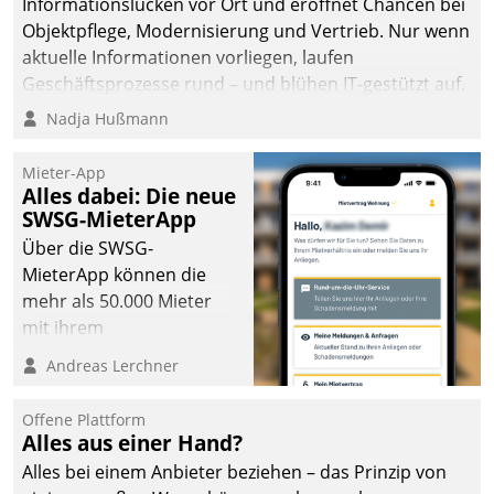
Informationslücken vor Ort und eröffnet Chancen bei
Objektpflege, Modernisierung und Vertrieb. Nur wenn
aktuelle Informationen vorliegen, laufen
Geschäftsprozesse rund – und blühen IT-gestützt auf.
Nadja Hußmann
Mieter-App
Alles dabei: Die neue
SWSG-MieterApp
Über die SWSG-
MieterApp können die
mehr als 50.000 Mieter
mit ihrem
Wohnungsunternehmen
Andreas Lerchner
kommunizieren, auf dem
Laufenden bleiben, Daten
Offene Plattform
einsehen und ändern
Alles aus einer Hand?
oder
Alles bei einem Anbieter beziehen – das Prinzip von
Schadensmeldungen