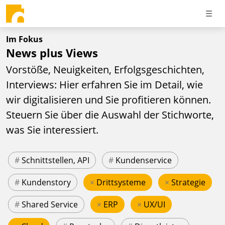
Im Fokus
News plus Views
Vorstöße, Neuigkeiten, Erfolgsgeschichten,
Interviews: Hier erfahren Sie im Detail, wie
wir digitalisieren und Sie profitieren können.
Steuern Sie über die Auswahl der Stichworte,
was Sie interessiert.
#
Schnittstellen, API
#
Kundenservice
#
Kundenstory
×
Drittsysteme
×
Strategie
#
Shared Service
×
ERP
×
UX/UI