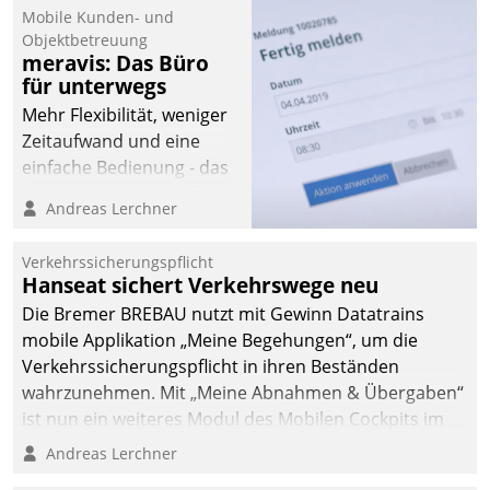
Mobile Kunden- und
Objektbetreuung
meravis: Das Büro
für unterwegs
Mehr Flexibilität, weniger
Zeitaufwand und eine
einfache Bedienung - das
verspricht das aktuelle
Andreas Lerchner
Cockpit für mobile
Mitarbeiter von
Verkehrssicherungspflicht
Datatrain. Die meravis
Hanseat sichert Verkehrswege neu
Wohnungsbau- und
Die Bremer BREBAU nutzt mit Gewinn Datatrains
Immobilien GmbH hat
mobile Applikation „Meine Begehungen“, um die
sich dabei für den Betrieb
Verkehrssicherungspflicht in ihren Beständen
der Lösung über die SAP
wahrzunehmen. Mit „Meine Abnahmen & Übergaben“
Cloud Platform
ist nun ein weiteres Modul des Mobilen Cockpits im
entschieden - als erstes
Einsatz.
Andreas Lerchner
Unternehmen am
Wohnungsmarkt.