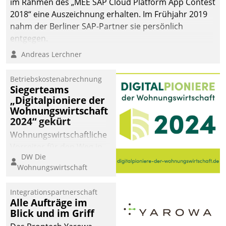
im Rahmen des „MEE SAP Cloud Platform App Contest
2018“ eine Auszeichnung erhalten. Im Frühjahr 2019
nahm der Berliner SAP-Partner sie persönlich
entgegen.
Andreas Lerchner
Betriebskostenabrechnung
Siegerteams
„Digitalpioniere der
Wohnungswirtschaft
2024“ gekürt
Wohnungswirtschaftliche
Vorreiter für den Weg in
DW Die
eine digitale Zukunft zu
Wohnungswirtschaft
finden, ist das Ziel des
Awards „Digitalpioniere
Integrationspartnerschaft
der
Alle Aufträge im
Wohnungswirtschaft“.
Blick und im Griff
Bewerben können sich