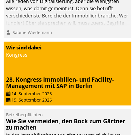
Alle reden von Digitalisierung, aber die Wenigsten
wissen, was damit gemeint ist. Denn sie betrifft
verschiedenste Bereiche der Immobilienbranche: Wer
fundiert über sie sprechen will, muss zuerst Begriffe
klären. Ein Aspekt ist die betriebliche Optimierung:
Sabine Wiedemann
Moderne Softwarelösungen ermöglichen große
Einsparungen durch optimierte und automatisierte
Wir sind dabei
Prozesse. Doch man darf nicht zu viel erwarten: Allein
Kongress
mit der Einführung einer neuen Software ist es nicht
getan. Die Digitalisierung erfordert von Unternehmen
die Bereitschaft, sich zu überprüfen, zu hinterfragen
28. Kongress Immobilien- und Facility-
und zu verändern.
Management mit SAP in Berlin
14. September 2026
–
15. September 2026
Betreiberpflichten
Wie Sie vermeiden, den Bock zum Gärtner
zu machen