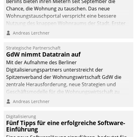
Berlins bieten ihren Mietern seit September die
Chance, die Wohnung zu tauschen. Das neue
Wohnungstauschportal verspricht eine bessere
Nutzung des knappen Wohnraums der Stadt. Erster
Anwendungsfall für Datatrains Lösung API-Hub mit
Andreas Lerchner
Schnittstellen zu den ERP-Systemen der
Unternehmen.
Strategische Partnerschaft
GdW nimmt Datatrain auf
Mit der Aufnahme des Berliner
Digitalisierungspartners unterstreicht der
Spitzenverband der Wohnungswirtschaft GdW die
zentrale Herausforderung, neue Strategien und
Geschäftsmodelle für die Wohnungswirtschaft zu
entwickeln.
Andreas Lerchner
Digitalisierung
Fünf Tipps für eine erfolgreiche Software-
Einführung