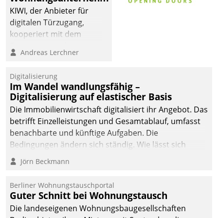
KIWI, der Anbieter für
digitalen Türzugang,
kooperiert mit dem
Beratungs- und
Andreas Lerchner
Softwareentwicklungshaus
Datatrain.
Digitalisierung
Im Wandel wandlungsfähig –
Digitalisierung auf elastischer Basis
Die Immobilienwirtschaft digitalisiert ihr Angebot. Das
betrifft Einzelleistungen und Gesamtablauf, umfasst
benachbarte und künftige Aufgaben. Die
Bedingungen ändern sich ständig. Wie lässt sich
technisch die Kontrolle wahren und zugleich Freiraum
Jörn Beckmann
fürs Wachsen öffnen?
Berliner Wohnungstauschportal
Guter Schnitt bei Wohnungstausch
Die landeseigenen Wohnungsbaugesellschaften