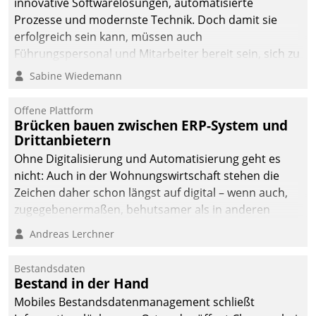
innovative Softwarelösungen, automatisierte
Prozesse und modernste Technik. Doch damit sie
erfolgreich sein kann, müssen auch
Führungspersonal und Mitarbeiter bereit sein, sich zu
verändern und anzupassen, sonst werden sie an ihr
Sabine Wiedemann
scheitern.
Offene Plattform
Brücken bauen zwischen ERP-System und
Drittanbietern
Ohne Digitalisierung und Automatisierung geht es
nicht: Auch in der Wohnungswirtschaft stehen die
Zeichen daher schon längst auf digital – wenn auch,
zugegebenermaßen, behutsamer als in anderen
Branchen.
Andreas Lerchner
Bestandsdaten
Bestand in der Hand
Mobiles Bestandsdatenmanagement schließt