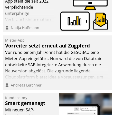
App stellt die seit 2022
verpflichtende
unterjährige
Verbrauchsinformation
schnell, zuverlässig und
Nadja Hußmann
leicht bekömmlich bereit:
Die monatlichen
Mieter-App
Mitteilungen zum
Vorreiter setzt erneut auf Zugpferd
Heizungs- und
Vor rund einem Jahrzehnt hat die GESOBAU eine
Wasserverbrauch gehen
Mieter-App eingeführt. Nun wird die von Datatrain
automatisiert, vollständig
entwickelte SAP-integrierte Anwendung durch die
und auf Wunsch über
Neuversion abgelöst. Die zugrunde liegende
mehrere zuvor
Cloudplattform bietet ideale Voraussetzungen, um
festgelegte
die Funktionalität der App zu erweitern und weitere
Andreas Lerchner
Kommunikationswege bei
innovative Apps, auch von Drittanbietern, in SAP zu
den Empfängern ein.
integrieren.
Kundenstory
Smart gemanagt
Mit neuen SAP-