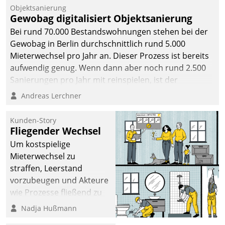
Objektsanierung
Gewobag digitalisiert Objektsanierung
Bei rund 70.000 Bestandswohnungen stehen bei der
Gewobag in Berlin durchschnittlich rund 5.000
Mieterwechsel pro Jahr an. Dieser Prozess ist bereits
aufwendig genug. Wenn dann aber noch rund 2.500
Sanierungen pro Jahr mit reinspielen, ist der
Betreuungs- und Organisationsaufwand immens. Im
Andreas Lerchner
Rahmen ihrer Digitalisierungsstrategie hat das
kommunale Wohnungsbauunternehmen daher
Kunden-Story
gemeinsam mit der Berliner Datatrain GmbH den
Fliegender Wechsel
Teilprozess der Objektsanierung digitalisiert.
Um kostspielige
Mieterwechsel zu
straffen, Leerstand
vorzubeugen und Akteure
wie Prozesse fließend zu
vernetzen, nutzt die
Nadja Hußmann
Berliner Gewobag seit