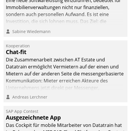
Eine neue Softwarelösung einzuführen, bedeutet für
Immobilienverwaltungen nicht nur finanziellen,
sondern auch personellen Aufwand. Es ist eine
Investition, die sich lohnen muss. Das Ziel: die
nachhaltige Optimierung der Geschäftsabläufe. Damit
Sabine Wiedemann
dieses Ziel erreicht wird, sollten einige Grundregeln
befolgt werden.
Kooperation
Chat-fit
Die Zusammenarbeit zwischen AT Estate und
Datatrain ermöglicht Vermietern auf der einen und
Mietern auf der anderen Seite die messengerbasierte
Kommunikation: Mieter erreichen Akteure des
Unternehmens jetzt direkt per Messenger,
Mitarbeiter oder Dienstleister empfangen oder
Andreas Lerchner
versenden die Nachrichten via Cockpit.
SAP App Contest
Ausgezeichnete App
Das Cockpit für mobile Mitarbeiter von Datatrain hat