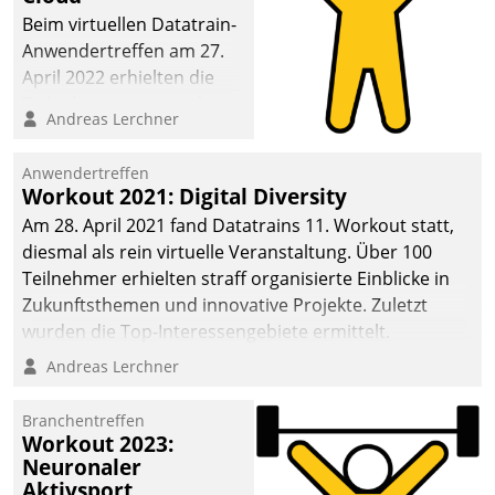
anspruchsvollen
Beim virtuellen Datatrain-
Aufgaben und
Anwendertreffen am 27.
abnehmendem
April 2022 erhielten die
Nachwuchs?
Teilnehmerinnen und
Andreas Lerchner
Teilnehmer kurzweilige
Einblicke in innovative
Anwendertreffen
Cloud-Strategien und -
Workout 2021: Digital Diversity
Lösungen mit hohem
Am 28. April 2021 fand Datatrains 11. Workout statt,
Zukunftspotenzial.
diesmal als rein virtuelle Veranstaltung. Über 100
Teilnehmer erhielten straff organisierte Einblicke in
Zukunftsthemen und innovative Projekte. Zuletzt
wurden die Top-Interessengebiete ermittelt.
Andreas Lerchner
Branchentreffen
Workout 2023:
Neuronaler
Aktivsport