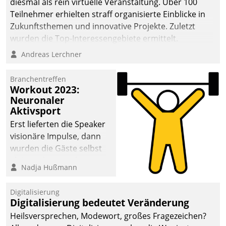
diesmal als rein virtuelle Veranstaltung. Über 100
Teilnehmer erhielten straff organisierte Einblicke in
Zukunftsthemen und innovative Projekte. Zuletzt
wurden die Top-Interessengebiete ermittelt.
Andreas Lerchner
Branchentreffen
Workout 2023:
Neuronaler
Aktivsport
Erst lieferten die Speaker
visionäre Impulse, dann
wurden die Gäste selbst
aktiv und sammelten
Nadja Hußmann
methodisch
Vernetzungsideen fürs
Digitalisierung
Quartier. Dazwischen
Digitalisierung bedeutet Veränderung
zeigte Datatrain, was es
Heilsversprechen, Modewort, großes Fragezeichen?
Neues zu bieten hat.