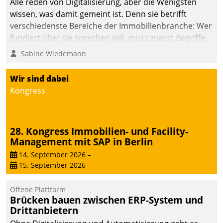
Alle reden von Digitalisierung, aber die Wenigsten
wissen, was damit gemeint ist. Denn sie betrifft
verschiedenste Bereiche der Immobilienbranche: Wer
fundiert über sie sprechen will, muss zuerst Begriffe
klären. Ein Aspekt ist die betriebliche Optimierung:
Sabine Wiedemann
Moderne Softwarelösungen ermöglichen große
Einsparungen durch optimierte und automatisierte
Wir sind dabei
Prozesse. Doch man darf nicht zu viel erwarten: Allein
Kongress
mit der Einführung einer neuen Software ist es nicht
getan. Die Digitalisierung erfordert von Unternehmen
die Bereitschaft, sich zu überprüfen, zu hinterfragen
28. Kongress Immobilien- und Facility-
und zu verändern.
Management mit SAP in Berlin
14. September 2026
–
15. September 2026
Offene Plattform
Brücken bauen zwischen ERP-System und
Drittanbietern