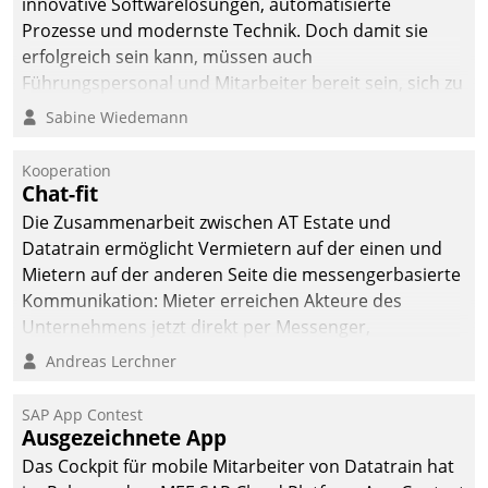
innovative Softwarelösungen, automatisierte
Prozesse und modernste Technik. Doch damit sie
erfolgreich sein kann, müssen auch
Führungspersonal und Mitarbeiter bereit sein, sich zu
verändern und anzupassen, sonst werden sie an ihr
Sabine Wiedemann
scheitern.
Kooperation
Chat-fit
Die Zusammenarbeit zwischen AT Estate und
Datatrain ermöglicht Vermietern auf der einen und
Mietern auf der anderen Seite die messengerbasierte
Kommunikation: Mieter erreichen Akteure des
Unternehmens jetzt direkt per Messenger,
Mitarbeiter oder Dienstleister empfangen oder
Andreas Lerchner
versenden die Nachrichten via Cockpit.
SAP App Contest
Ausgezeichnete App
Das Cockpit für mobile Mitarbeiter von Datatrain hat