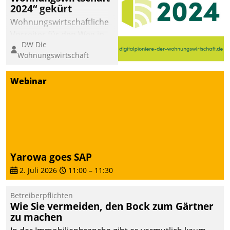
2024“ gekürt
Wohnungswirtschaftliche
Vorreiter für den Weg in
DW Die
eine digitale Zukunft zu
Wohnungswirtschaft
finden, ist das Ziel des
Awards „Digitalpioniere
Webinar
der
Wohnungswirtschaft“.
Bewerben können sich
dafür ein Team
bestehend aus
Wohnungsunternehmen
Yarowa goes SAP
und PropTech.
2. Juli 2026
11:00
–
11:30
Betreiberpflichten
Wie Sie vermeiden, den Bock zum Gärtner
zu machen