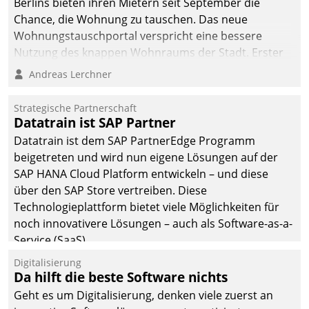
Berlins bieten ihren Mietern seit September die
Chance, die Wohnung zu tauschen. Das neue
Wohnungstauschportal verspricht eine bessere
Nutzung des knappen Wohnraums der Stadt. Erster
Anwendungsfall für Datatrains Lösung API-Hub mit
Andreas Lerchner
Schnittstellen zu den ERP-Systemen der
Unternehmen.
Strategische Partnerschaft
Datatrain ist SAP Partner
Datatrain ist dem SAP PartnerEdge Programm
beigetreten und wird nun eigene Lösungen auf der
SAP HANA Cloud Platform entwickeln – und diese
über den SAP Store vertreiben. Diese
Technologieplattform bietet viele Möglichkeiten für
noch innovativere Lösungen – auch als Software-as-a-
Service (SaaS).
Digitalisierung
Da hilft die beste Software nichts
Geht es um Digitalisierung, denken viele zuerst an