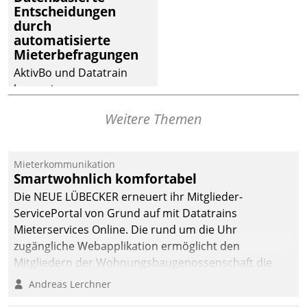
Entscheidungen
deutscher
durch
Wohnungsunternehmen
automatisierte
– und beschleunigt damit
Mieterbefragungen
den Weg vom
AktivBo und Datatrain
Mieteranliegen zum
kooperieren –
Dienstleisterauftrag.
Immobilienunternehmen
Weitere Themen
profitieren: Die nahtlose
Integration der Lösungen
von AktivBo und
Mieterkommunikation
Datatrain ermöglicht
Smartwohnlich komfortabel
automatisiert ausgelöste,
Die NEUE LÜBECKER erneuert ihr Mitglieder-
zielgerichtete
ServicePortal von Grund auf mit Datatrains
Mieterbefragungen – eine
Mieterservices Online. Die rund um die Uhr
starke Grundlage für
zugängliche Webapplikation ermöglicht den
intelligente,
Mitgliedern der Wohnungs­bau­genossenschaft die
datengestützte
Kontaktaufnahme per Smartphone, Tablet oder PC.
Andreas Lerchner
Entscheidungen.