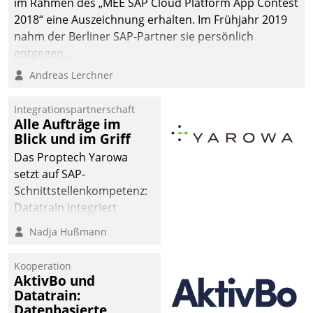
im Rahmen des „MEE SAP Cloud Platform App Contest
2018“ eine Auszeichnung erhalten. Im Frühjahr 2019
nahm der Berliner SAP-Partner sie persönlich
entgegen.
Andreas Lerchner
Integrationspartnerschaft
Alle Aufträge im
Blick und im Griff
Das Proptech Yarowa
setzt auf SAP-
Schnittstellenkompetenz:
Datatrain integriert
Yarowas Portal zur
Nadja Hußmann
Vergabe und Verwaltung
von Aufträgen der
Kooperation
operativen
AktivBo und
Instandhaltung in die
Datatrain:
Datenbasierte
SAP-Systemlandschaft