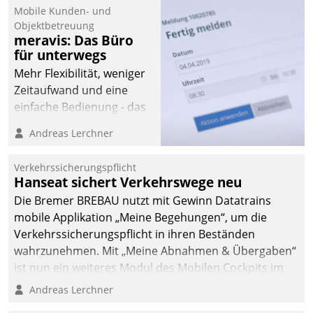
Mobile Kunden- und
Objektbetreuung
meravis: Das Büro
für unterwegs
Mehr Flexibilität, weniger
Zeitaufwand und eine
einfache Bedienung - das
verspricht das aktuelle
Andreas Lerchner
Cockpit für mobile
Mitarbeiter von
Verkehrssicherungspflicht
Datatrain. Die meravis
Hanseat sichert Verkehrswege neu
Wohnungsbau- und
Die Bremer BREBAU nutzt mit Gewinn Datatrains
Immobilien GmbH hat
mobile Applikation „Meine Begehungen“, um die
sich dabei für den Betrieb
Verkehrssicherungspflicht in ihren Beständen
der Lösung über die SAP
wahrzunehmen. Mit „Meine Abnahmen & Übergaben“
Cloud Platform
ist nun ein weiteres Modul des Mobilen Cockpits im
entschieden - als erstes
Einsatz.
Andreas Lerchner
Unternehmen am
Wohnungsmarkt.