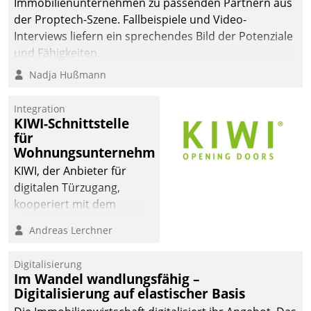
Immobilienunternehmen zu passenden Partnern aus
der Proptech-Szene. Fallbeispiele und Video-
Interviews liefern ein sprechendes Bild der Potenziale
und Fähigkeiten.
Nadja Hußmann
Integration
KIWI-Schnittstelle
für
Wohnungsunternehmen
KIWI, der Anbieter für
digitalen Türzugang,
kooperiert mit dem
Beratungs- und
Andreas Lerchner
Softwareentwicklungshaus
Datatrain.
Digitalisierung
Im Wandel wandlungsfähig –
Digitalisierung auf elastischer Basis