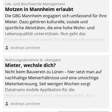
Lob- und Beschwerde-Management
Motzen in Mannheim erlaubt
Die GBG Mannheim engagiert sich umfassend für ihre
Mieter. Dazu gehören kulturelle, soziale und
sportliche Aktivitäten, die eine hohe Wohn- und
Lebensqualität unterstützen. Nun geht das
Engagement noch weiter: Für die zügige Bearbeitung
von Beschwerden – oder Lob – richtet das
Andreas Lerchner
Unternehmen mit Datatrains Applikation fürs Lob-
und Beschwerde-Management einen eigenen Kanal
Wohnungsabnahme & -übergabe
ein.
Mieter, wechsle dich?
Nicht beim Bauverein zu Lünen – hier setzt man auf
nachhaltige Mietverhältnisse und eine umsichtige
Mieterbetreuung. Seit wenigen Wochen sorgt
Datatrains mobile Applikation für die
Wohnungsabnahme und -übergabe dafür, dass
Mieter wohlgeordnet kommen und, so es sein muss,
Andreas Lerchner
gehen können.