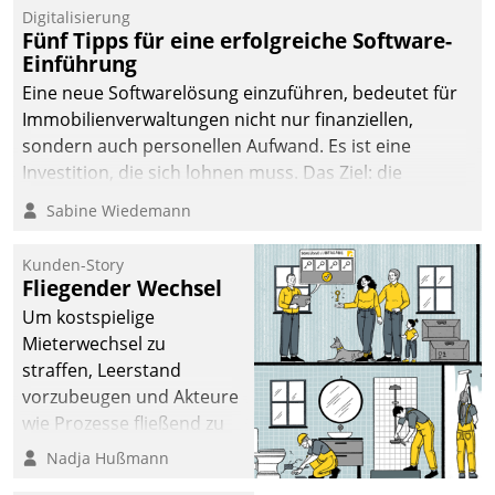
Digitalisierung
Fünf Tipps für eine erfolgreiche Software-
Einführung
Eine neue Softwarelösung einzuführen, bedeutet für
Immobilienverwaltungen nicht nur finanziellen,
sondern auch personellen Aufwand. Es ist eine
Investition, die sich lohnen muss. Das Ziel: die
nachhaltige Optimierung der Geschäftsabläufe. Damit
Sabine Wiedemann
dieses Ziel erreicht wird, sollten einige Grundregeln
befolgt werden.
Kunden-Story
Fliegender Wechsel
Um kostspielige
Mieterwechsel zu
straffen, Leerstand
vorzubeugen und Akteure
wie Prozesse fließend zu
vernetzen, nutzt die
Nadja Hußmann
Berliner Gewobag seit