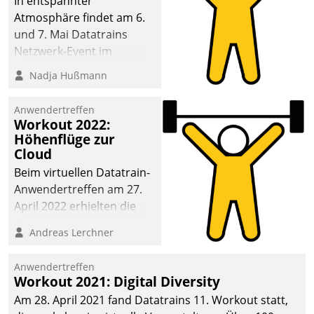
In entspannter
Atmosphäre findet am 6.
und 7. Mai Datatrains
Netzwerk-Event im
Kunden- und Partnerkreis
Nadja Hußmann
statt. Zentrale Frage: Wie
lassen sich
Anwendertreffen
Mammutprojekte
Workout 2022:
meistern und Workloads
Höhenflüge zur
Cloud
wuppen – bei zunehmend
anspruchsvollen
Beim virtuellen Datatrain-
Aufgaben und
Anwendertreffen am 27.
abnehmendem
April 2022 erhielten die
Nachwuchs?
Teilnehmerinnen und
Andreas Lerchner
Teilnehmer kurzweilige
Einblicke in innovative
Anwendertreffen
Cloud-Strategien und -
Workout 2021: Digital Diversity
Lösungen mit hohem
Am 28. April 2021 fand Datatrains 11. Workout statt,
Zukunftspotenzial.