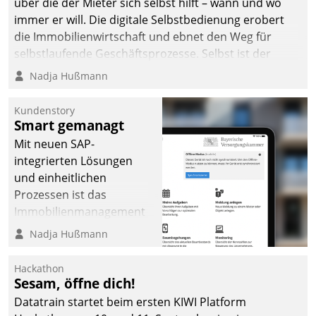
über die der Mieter sich selbst hilft – wann und wo
immer er will. Die digitale Selbstbedienung erobert
die Immobilienwirtschaft und ebnet den Weg für
selbstlaufende Geschäftsprozesse. Selbst ist der
Kunde und smart der Serviceanbieter.
Nadja Hußmann
Kundenstory
Smart gemanagt
Mit neuen SAP-
integrierten Lösungen
und einheitlichen
Prozessen ist das
Immobilienmanagement
der Bayerischen
Nadja Hußmann
Versorgungskammer im
Ressort Kapitalanlage für
Hackathon
künftige Aufgaben und
Sesam, öffne dich!
Herausforderungen
Datatrain startet beim ersten KIWI Platform
gerüstet.