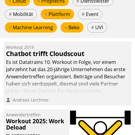
×
Cloud
×
Proptechs
#
Dienstleister
#
Mobilität
×
Plattform
#
Event
×
Machine Learning
×
Beko
#
UVI
Workout 2019
Chatbot trifft Cloudscout
Es ist Datatrains 10. Workout in Folge, vor einem
Jahrzehnt hat das 20-jährige Unternehmen das erste
Anwendertreffen organisiert. Beiträge und Besucher
haben sich verdoppelt, diesmal sind viele Partner
dabei – klares Zeichen für die strategische
Fokussierung auf den Kunden.
Andreas Lerchner
Anwendertreffen
Workout 2025: Work
Deload