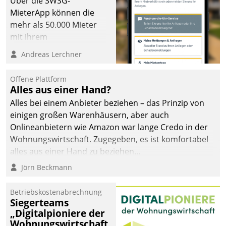
Über die SWSG-
MieterApp können die
mehr als 50.000 Mieter
mit ihrem
Wohnungsunternehmen
Andreas Lerchner
kommunizieren, auf dem
Laufenden bleiben, Daten
Offene Plattform
einsehen und ändern
Alles aus einer Hand?
oder
Alles bei einem Anbieter beziehen – das Prinzip von
Schadensmeldungen
einigen großen Warenhäusern, aber auch
abgeben – rund um die
Onlineanbietern wie Amazon war lange Credo in der
Uhr.
Wohnungswirtschaft. Zugegeben, es ist komfortabel
alles aus einer Hand zu beziehen...
Jörn Beckmann
Betriebskostenabrechnung
Siegerteams
„Digitalpioniere der
Wohnungswirtschaft