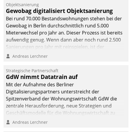
Objektsanierung
Gewobag digitalisiert Objektsanierung
Bei rund 70.000 Bestandswohnungen stehen bei der
Gewobag in Berlin durchschnittlich rund 5.000
Mieterwechsel pro Jahr an. Dieser Prozess ist bereits
aufwendig genug. Wenn dann aber noch rund 2.500
Sanierungen pro Jahr mit reinspielen, ist der
Betreuungs- und Organisationsaufwand immens. Im
Andreas Lerchner
Rahmen ihrer Digitalisierungsstrategie hat das
kommunale Wohnungsbauunternehmen daher
Strategische Partnerschaft
gemeinsam mit der Berliner Datatrain GmbH den
GdW nimmt Datatrain auf
Teilprozess der Objektsanierung digitalisiert.
Mit der Aufnahme des Berliner
Digitalisierungspartners unterstreicht der
Spitzenverband der Wohnungswirtschaft GdW die
zentrale Herausforderung, neue Strategien und
Geschäftsmodelle für die Wohnungswirtschaft zu
entwickeln.
Andreas Lerchner