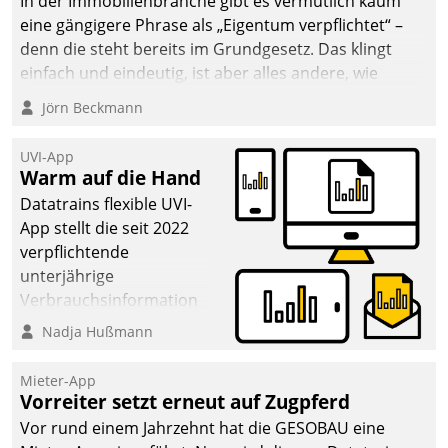
In der Immobilienbranche gibt es vermutlich kaum
eine gängigere Phrase als „Eigentum verpflichtet“ –
denn die steht bereits im Grundgesetz. Das klingt
einfach und eindeutig, ist aber alles andere, wie
Branchenbeschäftigte wissen. Denn mit der
Jörn Beckmann
Verantwortung folgen Verpflichtungen.
UVI-App
Warm auf die Hand
Datatrains flexible UVI-
App stellt die seit 2022
verpflichtende
unterjährige
Verbrauchsinformation
schnell, zuverlässig und
Nadja Hußmann
leicht bekömmlich bereit:
Die monatlichen
Mieter-App
Mitteilungen zum
Vorreiter setzt erneut auf Zugpferd
Heizungs- und
Vor rund einem Jahrzehnt hat die GESOBAU eine
Wasserverbrauch gehen