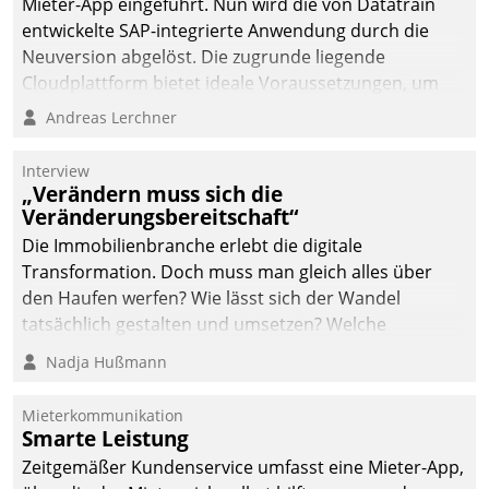
Mieter-App eingeführt. Nun wird die von Datatrain
automatisiert, vollständig
entwickelte SAP-integrierte Anwendung durch die
und auf Wunsch über
Neuversion abgelöst. Die zugrunde liegende
mehrere zuvor
Cloudplattform bietet ideale Voraussetzungen, um
festgelegte
die Funktionalität der App zu erweitern und weitere
Andreas Lerchner
Kommunikationswege bei
innovative Apps, auch von Drittanbietern, in SAP zu
den Empfängern ein.
integrieren.
Interview
„Verändern muss sich die
Veränderungsbereitschaft“
Die Immobilienbranche erlebt die digitale
Transformation. Doch muss man gleich alles über
den Haufen werfen? Wie lässt sich der Wandel
tatsächlich gestalten und umsetzen? Welche
Argumente zählen wirklich?
Nadja Hußmann
Mieterkommunikation
Smarte Leistung
Zeitgemäßer Kundenservice umfasst eine Mieter-App,