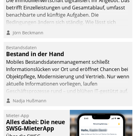
Die Immobilienwirtschaft digitalisiert ihr Angebot. Das
betrifft Einzelleistungen und Gesamtablauf, umfasst
benachbarte und künftige Aufgaben. Die
Bedingungen ändern sich ständig. Wie lässt sich
technisch die Kontrolle wahren und zugleich Freiraum
Jörn Beckmann
fürs Wachsen öffnen?
Bestandsdaten
Bestand in der Hand
Mobiles Bestandsdatenmanagement schließt
Informationslücken vor Ort und eröffnet Chancen bei
Objektpflege, Modernisierung und Vertrieb. Nur wenn
aktuelle Informationen vorliegen, laufen
Geschäftsprozesse rund – und blühen IT-gestützt auf.
Nadja Hußmann
Mieter-App
Alles dabei: Die neue
SWSG-MieterApp