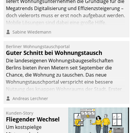
liefert Wohnungsunternehmen die Grundlage für die
sich dabei für den Betrieb
Megatrends Digitalisierung und Effizienzsteigerung –
der Lösung über die SAP
doch vielerorts muss er erst noch aufgebaut werden.
Cloud Platform
Mobile Lösungen sind dabei eine große Hilfe.
entschieden - als erstes
Sabine Wiedemann
Unternehmen am
Wohnungsmarkt.
Berliner Wohnungstauschportal
Guter Schnitt bei Wohnungstausch
Die landeseigenen Wohnungsbaugesellschaften
Berlins bieten ihren Mietern seit September die
Chance, die Wohnung zu tauschen. Das neue
Wohnungstauschportal verspricht eine bessere
Nutzung des knappen Wohnraums der Stadt. Erster
Anwendungsfall für Datatrains Lösung API-Hub mit
Andreas Lerchner
Schnittstellen zu den ERP-Systemen der
Unternehmen.
Kunden-Story
Fliegender Wechsel
Um kostspielige