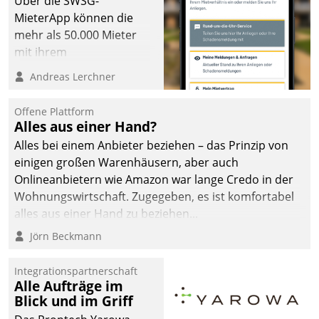
Über die SWSG-
MieterApp können die
mehr als 50.000 Mieter
mit ihrem
Wohnungsunternehmen
Andreas Lerchner
kommunizieren, auf dem
Laufenden bleiben, Daten
Offene Plattform
einsehen und ändern
Alles aus einer Hand?
oder
Alles bei einem Anbieter beziehen – das Prinzip von
Schadensmeldungen
einigen großen Warenhäusern, aber auch
abgeben – rund um die
Onlineanbietern wie Amazon war lange Credo in der
Uhr.
Wohnungswirtschaft. Zugegeben, es ist komfortabel
alles aus einer Hand zu beziehen...
Jörn Beckmann
Integrationspartnerschaft
Alle Aufträge im
Blick und im Griff