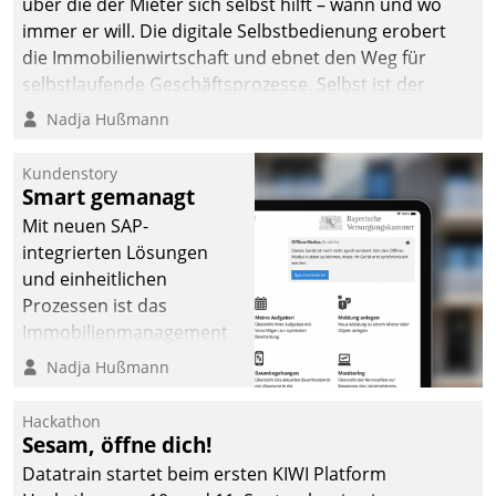
über die der Mieter sich selbst hilft – wann und wo
immer er will. Die digitale Selbstbedienung erobert
die Immobilienwirtschaft und ebnet den Weg für
selbstlaufende Geschäftsprozesse. Selbst ist der
Kunde und smart der Serviceanbieter.
Nadja Hußmann
Kundenstory
Smart gemanagt
Mit neuen SAP-
integrierten Lösungen
und einheitlichen
Prozessen ist das
Immobilienmanagement
der Bayerischen
Nadja Hußmann
Versorgungskammer im
Ressort Kapitalanlage für
Hackathon
künftige Aufgaben und
Sesam, öffne dich!
Herausforderungen
Datatrain startet beim ersten KIWI Platform
gerüstet.