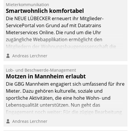
von AktivBo und
Mieterkommunikation
Datatrain ermöglicht
Smartwohnlich komfortabel
automatisiert ausgelöste,
Die NEUE LÜBECKER erneuert ihr Mitglieder-
zielgerichtete
ServicePortal von Grund auf mit Datatrains
Mieterbefragungen – eine
Mieterservices Online. Die rund um die Uhr
starke Grundlage für
zugängliche Webapplikation ermöglicht den
intelligente,
Mitgliedern der Wohnungs­bau­genossenschaft die
datengestützte
Kontaktaufnahme per Smartphone, Tablet oder PC.
Andreas Lerchner
Entscheidungen.
Lob- und Beschwerde-Management
Motzen in Mannheim erlaubt
Die GBG Mannheim engagiert sich umfassend für ihre
Mieter. Dazu gehören kulturelle, soziale und
sportliche Aktivitäten, die eine hohe Wohn- und
Lebensqualität unterstützen. Nun geht das
Engagement noch weiter: Für die zügige Bearbeitung
von Beschwerden – oder Lob – richtet das
Andreas Lerchner
Unternehmen mit Datatrains Applikation fürs Lob-