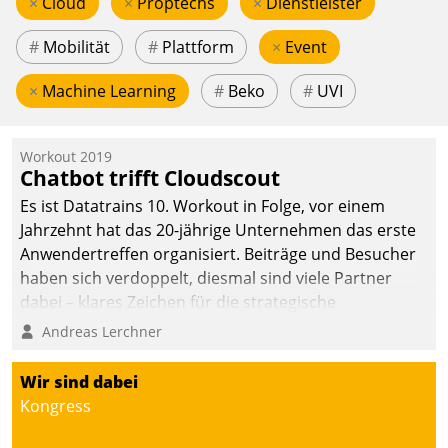
×
Cloud
×
Proptechs
×
Dienstleister
#
Mobilität
#
Plattform
×
Event
×
Machine Learning
#
Beko
#
UVI
Workout 2019
Chatbot trifft Cloudscout
Es ist Datatrains 10. Workout in Folge, vor einem
Jahrzehnt hat das 20-jährige Unternehmen das erste
Anwendertreffen organisiert. Beiträge und Besucher
haben sich verdoppelt, diesmal sind viele Partner
dabei – klares Zeichen für die strategische
Fokussierung auf den Kunden.
Andreas Lerchner
Wir sind dabei
Kongress