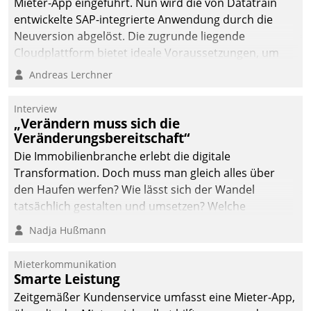
Mieter-App eingeführt. Nun wird die von Datatrain
automatisiert, vollständig
entwickelte SAP-integrierte Anwendung durch die
und auf Wunsch über
Neuversion abgelöst. Die zugrunde liegende
mehrere zuvor
Cloudplattform bietet ideale Voraussetzungen, um
festgelegte
die Funktionalität der App zu erweitern und weitere
Andreas Lerchner
Kommunikationswege bei
innovative Apps, auch von Drittanbietern, in SAP zu
den Empfängern ein.
integrieren.
Interview
„Verändern muss sich die
Veränderungsbereitschaft“
Die Immobilienbranche erlebt die digitale
Transformation. Doch muss man gleich alles über
den Haufen werfen? Wie lässt sich der Wandel
tatsächlich gestalten und umsetzen? Welche
Argumente zählen wirklich?
Nadja Hußmann
Mieterkommunikation
Smarte Leistung
Zeitgemäßer Kundenservice umfasst eine Mieter-App,