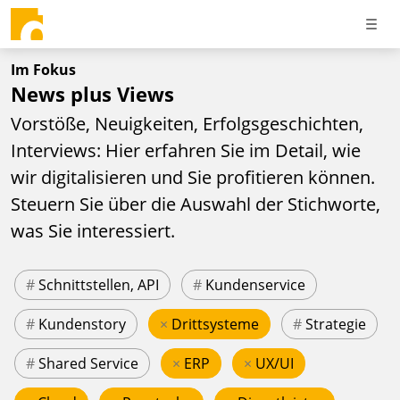
Im Fokus
News plus Views
Vorstöße, Neuigkeiten, Erfolgsgeschichten,
Interviews: Hier erfahren Sie im Detail, wie
wir digitalisieren und Sie profitieren können.
Steuern Sie über die Auswahl der Stichworte,
was Sie interessiert.
#
Schnittstellen, API
#
Kundenservice
#
Kundenstory
×
Drittsysteme
#
Strategie
#
Shared Service
×
ERP
×
UX/UI