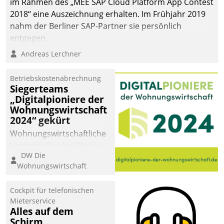
im Rahmen des „MEE SAP Cloud Platform App Contest
2018“ eine Auszeichnung erhalten. Im Frühjahr 2019
nahm der Berliner SAP-Partner sie persönlich
entgegen.
Andreas Lerchner
Betriebskostenabrechnung
Siegerteams
„Digitalpioniere der
Wohnungswirtschaft
2024“ gekürt
Wohnungswirtschaftliche
Vorreiter für den Weg in
DW Die
eine digitale Zukunft zu
Wohnungswirtschaft
finden, ist das Ziel des
Awards „Digitalpioniere
Cockpit für telefonischen
der
Mieterservice
Wohnungswirtschaft“.
Alles auf dem
Bewerben können sich
Schirm