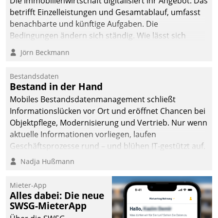
Die Immobilienwirtschaft digitalisiert ihr Angebot. Das
betrifft Einzelleistungen und Gesamtablauf, umfasst
benachbarte und künftige Aufgaben. Die
Bedingungen ändern sich ständig. Wie lässt sich
technisch die Kontrolle wahren und zugleich Freiraum
Jörn Beckmann
fürs Wachsen öffnen?
Bestandsdaten
Bestand in der Hand
Mobiles Bestandsdatenmanagement schließt
Informationslücken vor Ort und eröffnet Chancen bei
Objektpflege, Modernisierung und Vertrieb. Nur wenn
aktuelle Informationen vorliegen, laufen
Geschäftsprozesse rund – und blühen IT-gestützt auf.
Nadja Hußmann
Mieter-App
Alles dabei: Die neue
SWSG-MieterApp