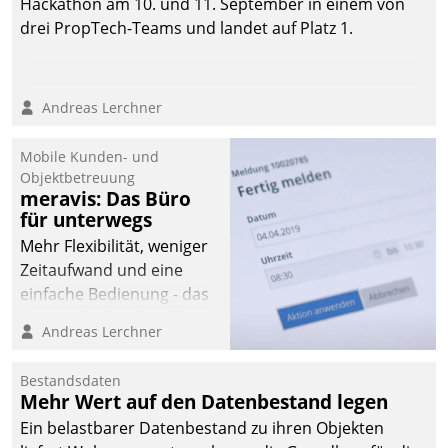
Hackathon am 10. und 11. September in einem von
drei PropTech-Teams und landet auf Platz 1.
Andreas Lerchner
Mobile Kunden- und
Objektbetreuung
meravis: Das Büro
für unterwegs
Mehr Flexibilität, weniger
Zeitaufwand und eine
einfache Bedienung - das
verspricht das aktuelle
Andreas Lerchner
Cockpit für mobile
Mitarbeiter von
Bestandsdaten
Datatrain. Die meravis
Mehr Wert auf den Datenbestand legen
Wohnungsbau- und
Ein belastbarer Datenbestand zu ihren Objekten
Immobilien GmbH hat