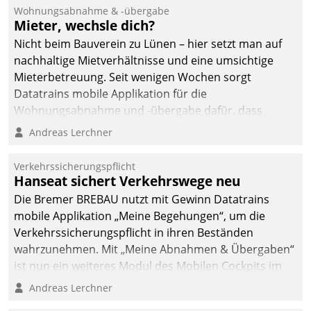
und Beschwerde-Management einen eigenen Kanal
Wohnungsabnahme & -übergabe
ein.
Mieter, wechsle dich?
Nicht beim Bauverein zu Lünen – hier setzt man auf
nachhaltige Mietverhältnisse und eine umsichtige
Mieterbetreuung. Seit wenigen Wochen sorgt
Datatrains mobile Applikation für die
Wohnungsabnahme und -übergabe dafür, dass
Mieter wohlgeordnet kommen und, so es sein muss,
Andreas Lerchner
gehen können.
Verkehrssicherungspflicht
Hanseat sichert Verkehrswege neu
Die Bremer BREBAU nutzt mit Gewinn Datatrains
mobile Applikation „Meine Begehungen“, um die
Verkehrssicherungspflicht in ihren Beständen
wahrzunehmen. Mit „Meine Abnahmen & Übergaben“
ist nun ein weiteres Modul des Mobilen Cockpits im
Einsatz.
Andreas Lerchner