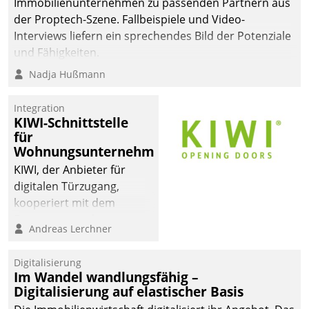
Immobilienunternehmen zu passenden Partnern aus
der Proptech-Szene. Fallbeispiele und Video-
Interviews liefern ein sprechendes Bild der Potenziale
und Fähigkeiten.
Nadja Hußmann
Integration
KIWI-Schnittstelle
für
Wohnungsunternehmen
KIWI, der Anbieter für
digitalen Türzugang,
kooperiert mit dem
Beratungs- und
Andreas Lerchner
Softwareentwicklungshaus
Datatrain.
Digitalisierung
Im Wandel wandlungsfähig –
Digitalisierung auf elastischer Basis