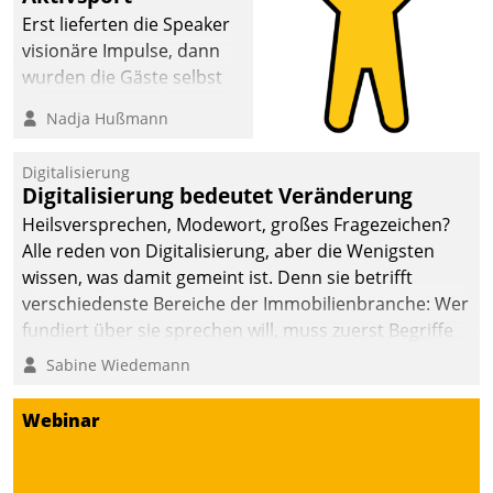
anspruchsvollen
Erst lieferten die Speaker
Aufgaben und
visionäre Impulse, dann
abnehmendem
wurden die Gäste selbst
Nachwuchs?
aktiv und sammelten
Nadja Hußmann
methodisch
Vernetzungsideen fürs
Digitalisierung
Quartier. Dazwischen
Digitalisierung bedeutet Veränderung
zeigte Datatrain, was es
Heilsversprechen, Modewort, großes Fragezeichen?
Neues zu bieten hat.
Alle reden von Digitalisierung, aber die Wenigsten
wissen, was damit gemeint ist. Denn sie betrifft
verschiedenste Bereiche der Immobilienbranche: Wer
fundiert über sie sprechen will, muss zuerst Begriffe
klären. Ein Aspekt ist die betriebliche Optimierung:
Sabine Wiedemann
Moderne Softwarelösungen ermöglichen große
Einsparungen durch optimierte und automatisierte
Webinar
Prozesse. Doch man darf nicht zu viel erwarten: Allein
mit der Einführung einer neuen Software ist es nicht
getan. Die Digitalisierung erfordert von Unternehmen