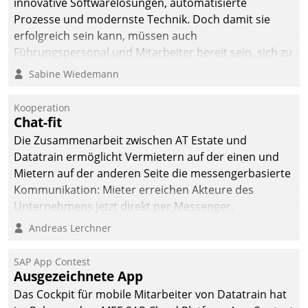
innovative Softwarelösungen, automatisierte
Prozesse und modernste Technik. Doch damit sie
erfolgreich sein kann, müssen auch
Führungspersonal und Mitarbeiter bereit sein, sich zu
verändern und anzupassen, sonst werden sie an ihr
Sabine Wiedemann
scheitern.
Kooperation
Chat-fit
Die Zusammenarbeit zwischen AT Estate und
Datatrain ermöglicht Vermietern auf der einen und
Mietern auf der anderen Seite die messengerbasierte
Kommunikation: Mieter erreichen Akteure des
Unternehmens jetzt direkt per Messenger,
Mitarbeiter oder Dienstleister empfangen oder
Andreas Lerchner
versenden die Nachrichten via Cockpit.
SAP App Contest
Ausgezeichnete App
Das Cockpit für mobile Mitarbeiter von Datatrain hat