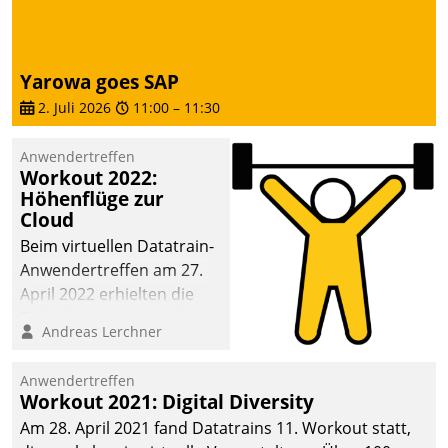
die Bereitschaft, sich zu überprüfen, zu hinterfragen
und zu verändern.
Yarowa goes SAP
2. Juli 2026
11:00
–
11:30
Anwendertreffen
Workout 2022:
Höhenflüge zur
Cloud
Beim virtuellen Datatrain-
Anwendertreffen am 27.
April 2022 erhielten die
Teilnehmerinnen und
Andreas Lerchner
Teilnehmer kurzweilige
Einblicke in innovative
Anwendertreffen
Cloud-Strategien und -
Workout 2021: Digital Diversity
Lösungen mit hohem
Am 28. April 2021 fand Datatrains 11. Workout statt,
Zukunftspotenzial.