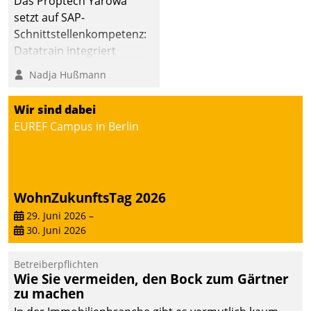
Das Proptech Yarowa
setzt auf SAP-
Schnittstellenkompetenz:
Datatrain integriert
Yarowas Portal zur
Nadja Hußmann
Vergabe und Verwaltung
von Aufträgen der
Wir sind dabei
operativen
EUREF Campus in Berlin
Instandhaltung in die
SAP-Systemlandschaft
deutscher
Wohnungsunternehmen
WohnZukunftsTag 2026
– und beschleunigt damit
29. Juni 2026
–
den Weg vom
30. Juni 2026
Mieteranliegen zum
Dienstleisterauftrag.
Betreiberpflichten
Wie Sie vermeiden, den Bock zum Gärtner
zu machen