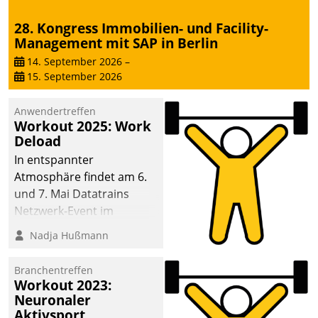
28. Kongress Immobilien- und Facility-
Management mit SAP in Berlin
14. September 2026
–
15. September 2026
Anwendertreffen
Workout 2025: Work
Deload
In entspannter
Atmosphäre findet am 6.
und 7. Mai Datatrains
Netzwerk-Event im
Kunden- und Partnerkreis
Nadja Hußmann
statt. Zentrale Frage: Wie
lassen sich
Branchentreffen
Mammutprojekte
Workout 2023:
meistern und Workloads
Neuronaler
Aktivsport
wuppen – bei zunehmend