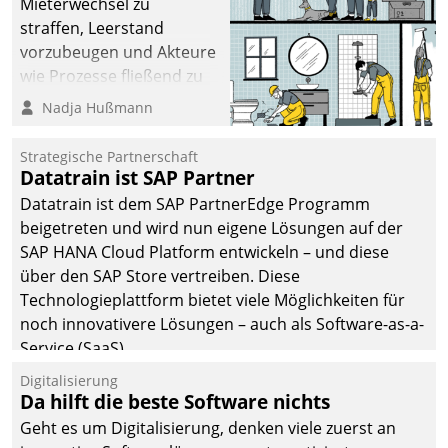
Mieterwechsel zu
straffen, Leerstand
vorzubeugen und Akteure
wie Prozesse fließend zu
vernetzen, nutzt die
Nadja Hußmann
Berliner Gewobag seit
Jahresbeginn eine
Strategische Partnerschaft
Überblick, Einsicht und
Datatrain ist SAP Partner
Eingriff bietende Lösung.
Datatrain ist dem SAP PartnerEdge Programm
Zur Entwicklung setzte
beigetreten und wird nun eigene Lösungen auf der
man auf
SAP HANA Cloud Platform entwickeln – und diese
Cloudtechnologie,
über den SAP Store vertreiben. Diese
bewährte und Startup-
Technologieplattform bietet viele Möglichkeiten für
Partner sowie erstmals
noch innovativere Lösungen – auch als Software-as-a-
agile Projektmethoden.
Service (SaaS).
Digitalisierung
Da hilft die beste Software nichts
Geht es um Digitalisierung, denken viele zuerst an