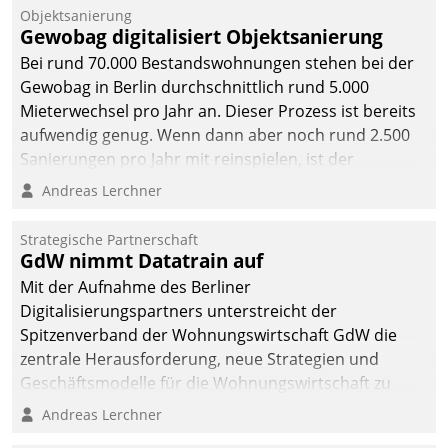
Objektsanierung
Gewobag digitalisiert Objektsanierung
Bei rund 70.000 Bestandswohnungen stehen bei der
Gewobag in Berlin durchschnittlich rund 5.000
Mieterwechsel pro Jahr an. Dieser Prozess ist bereits
aufwendig genug. Wenn dann aber noch rund 2.500
Sanierungen pro Jahr mit reinspielen, ist der
Betreuungs- und Organisationsaufwand immens. Im
Andreas Lerchner
Rahmen ihrer Digitalisierungsstrategie hat das
kommunale Wohnungsbauunternehmen daher
Strategische Partnerschaft
gemeinsam mit der Berliner Datatrain GmbH den
GdW nimmt Datatrain auf
Teilprozess der Objektsanierung digitalisiert.
Mit der Aufnahme des Berliner
Digitalisierungspartners unterstreicht der
Spitzenverband der Wohnungswirtschaft GdW die
zentrale Herausforderung, neue Strategien und
Geschäftsmodelle für die Wohnungswirtschaft zu
entwickeln.
Andreas Lerchner