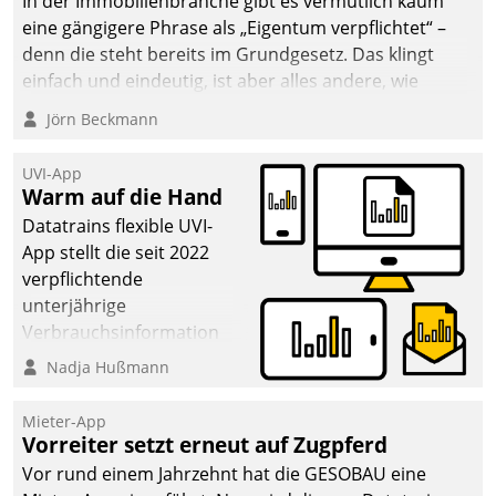
In der Immobilienbranche gibt es vermutlich kaum
eine gängigere Phrase als „Eigentum verpflichtet“ –
denn die steht bereits im Grundgesetz. Das klingt
einfach und eindeutig, ist aber alles andere, wie
Branchenbeschäftigte wissen. Denn mit der
Jörn Beckmann
Verantwortung folgen Verpflichtungen.
UVI-App
Warm auf die Hand
Datatrains flexible UVI-
App stellt die seit 2022
verpflichtende
unterjährige
Verbrauchsinformation
schnell, zuverlässig und
Nadja Hußmann
leicht bekömmlich bereit:
Die monatlichen
Mieter-App
Mitteilungen zum
Vorreiter setzt erneut auf Zugpferd
Heizungs- und
Vor rund einem Jahrzehnt hat die GESOBAU eine
Wasserverbrauch gehen