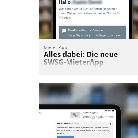
Andreas Lerchner
Mieter-App
Alles dabei: Die neue
SWSG-MieterApp
Über die SWSG-MieterApp können die
mehr als 50.000 Mieter mit ihrem
Wohnungsunternehmen kommunizieren
auf dem Laufenden bleiben, Daten
einsehen und ändern oder
Schadensmeldungen abgeben – rund u
die Uhr.