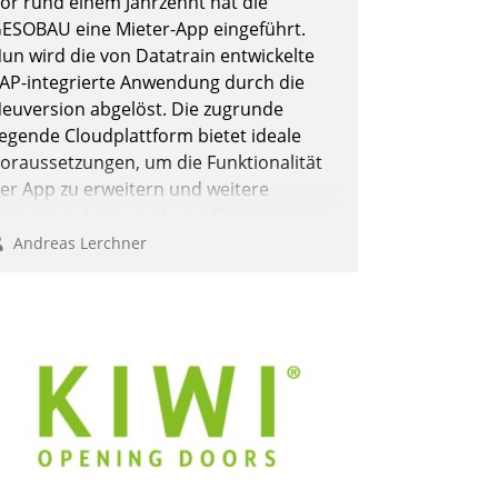
or rund einem Jahrzehnt hat die
berprüfen, zu hinterfragen und zu
ESOBAU eine Mieter-App eingeführt.
erändern.
un wird die von Datatrain entwickelte
AP-integrierte Anwendung durch die
euversion abgelöst. Die zugrunde
iegende Cloudplattform bietet ideale
oraussetzungen, um die Funktionalität
er App zu erweitern und weitere
nnovative Apps, auch von Drittanbietern,
n SAP zu integrieren.
Andreas Lerchner