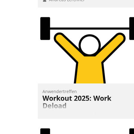
Anwendertreffen
Workout 2025: Work
Deload
In entspannter Atmosphäre findet am 6.
und 7. Mai Datatrains Netzwerk-Event im
Kunden- und Partnerkreis statt. Zentrale