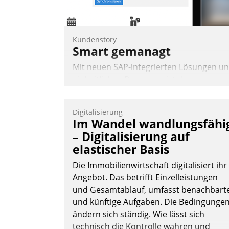
Andreas Lerchner
Kundenstory
Smart gemanagt
Mit neuen SAP-integrierten Lösungen u
einheitlichen Prozessen ist das
Immobilienmanagement der Bayerische
Versorgungskammer im Ressort
Digitalisierung
Kapitalanlage für künftige Aufgaben und
Im Wandel wandlungsfähi
Herausforderungen gerüstet.
– Digitalisierung auf
elastischer Basis
Die Immobilienwirtschaft digitalisiert ihr
Angebot. Das betrifft Einzelleistungen
und Gesamtablauf, umfasst benachbart
Nadja Hußmann
und künftige Aufgaben. Die Bedingunge
ändern sich ständig. Wie lässt sich
technisch die Kontrolle wahren und