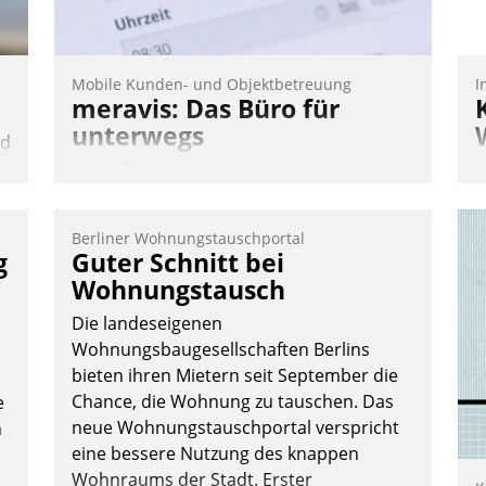
Mobile Kunden- und Objektbetreuung
I
meravis: Das Büro für
unterwegs
nd
Mehr Flexibilität, weniger Zeitaufwand
K
n
und eine einfache Bedienung - das
T
verspricht das aktuelle Cockpit für mobile
B
Berliner Wohnungstauschportal
Mitarbeiter von Datatrain. Die meravis
S
g
Guter Schnitt bei
Wohnungsbau- und Immobilien GmbH
Wohnungstausch
hat sich dabei für den Betrieb der Lösung
Die landeseigenen
über die SAP Cloud Platform entschieden
Wohnungsbaugesellschaften Berlins
- als erstes Unternehmen am
bieten ihren Mietern seit September die
Wohnungsmarkt.
Chance, die Wohnung zu tauschen. Das
e
Andreas Lerchner
neue Wohnungstauschportal verspricht
n
eine bessere Nutzung des knappen
Wohnraums der Stadt. Erster