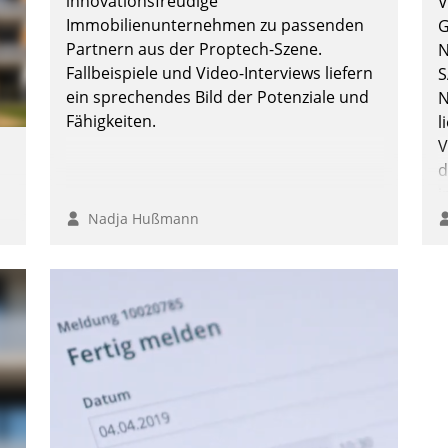
innovationsfreudige
V
ü
Immobilienunternehmen zu passenden
G
v
Partnern aus der Proptech-Szene.
N
Fallbeispiele und Video-Interviews liefern
S
ein sprechendes Bild der Potenziale und
N
Fähigkeiten.
l
V
d
i
i
Nadja Hußmann
,
m