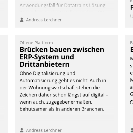
K
Anwendungsfall für Datatrains Lösung
API-Hub mit Schnittstellen zu den ERP-
U
Systemen der Unternehmen.
Andreas Lerchner
s
A
v
Offene Plattform
B
s
e
Brücken bauen zwischen
u
ERP-System und
M
E
Drittanbietern
s
C
e
P
Ohne Digitalisierung und
M
P
Automatisierung geht es nicht: Auch in
a
der Wohnungswirtschaft stehen die
G
Zeichen daher schon längst auf digital –
g
wenn auch, zugegebenermaßen,
behutsamer als in anderen Branchen.
Andreas Lerchner