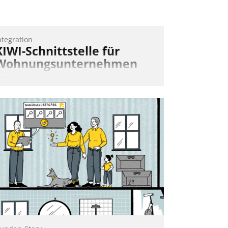
ntegration
KIWI-Schnittstelle für
Wohnungsunternehmen
IWI, der Anbieter für digitalen
ürzugang, kooperiert mit dem
eratungs- und
oftwareentwicklungshaus Datatrain.
Andreas Lerchner