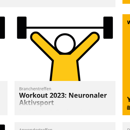
Branchentreffen
Workout 2023: Neuronaler
Aktivsport
Erst lieferten die Speaker visionäre
Impulse, dann wurden die Gäste selbst
aktiv und sammelten methodisch
Anwendertreffen
D