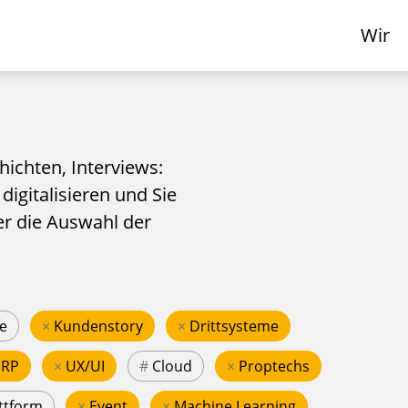
Wir
hichten, Interviews:
 digitalisieren und Sie
er die Auswahl der
e
×
Kundenstory
×
Drittsysteme
ERP
×
UX/UI
#
Cloud
×
Proptechs
ttform
×
Event
×
Machine Learning