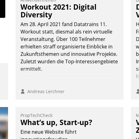
Vernetzungsideen fürs Quartier.
Workout 2021: Digital
Dazwischen zeigte Datatrain, was es
Diversity
Neues zu bieten hat.
Am 28. April 2021 fand Datatrains 11.
H
Workout statt, diesmal als rein virtuelle
F
Veranstaltung. Über 100 Teilnehmer
D
erhielten straff organisierte Einblicke in
w
Nadja Hußmann
Zukunftsthemen und innovative Projekte.
b
Zuletzt wurden die Top-Interessengebiete
I
ermittelt.
s
k
O
e
Andreas Lerchner
o
D
A
PropTechCheck
M
What’s up, Start-up?
S
D
Eine neue Website führt
U