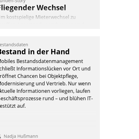
unden-Story
Fliegender Wechsel
m kostspielige Mieterwechsel zu
traffen, Leerstand vorzubeugen und
kteure wie Prozesse fließend zu
ernetzen, nutzt die Berliner Gewobag
estandsdaten
eit Jahresbeginn eine Überblick, Einsicht
Bestand in der Hand
nd Eingriff bietende Lösung. Zur
obiles Bestandsdatenmanagement
ntwicklung setzte man auf
chließt Informationslücken vor Ort und
loudtechnologie, bewährte und Startup-
röffnet Chancen bei Objektpflege,
artner sowie erstmals agile
odernisierung und Vertrieb. Nur wenn
rojektmethoden.
ktuelle Informationen vorliegen, laufen
Nadja Hußmann
eschäftsprozesse rund – und blühen IT-
estützt auf.
Nadja Hußmann