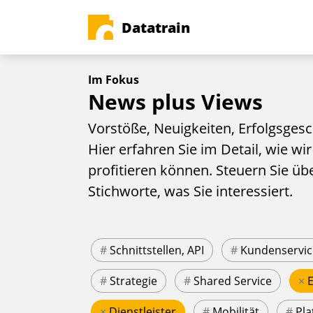
Datatrain
Im Fokus
News plus Views
Vorstöße, Neuigkeiten, Erfolgsgesc
Hier erfahren Sie im Detail, wie wir
profitieren können. Steuern Sie üb
Stichworte, was Sie interessiert.
#
Schnittstellen, API
#
Kundenservic
#
Strategie
#
Shared Service
×
×
Dienstleister
#
Mobilität
#
Pla