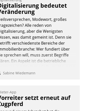
Digitalisierung bedeutet
Veränderung
eilsversprechen, Modewort, großes
ragezeichen? Alle reden von
igitalisierung, aber die Wenigsten
issen, was damit gemeint ist. Denn sie
etrifft verschiedenste Bereiche der
mmobilienbranche: Wer fundiert über
ie sprechen will, muss zuerst Begriffe
lären. Ein Aspekt ist die betriebliche
ptimierung: Moderne Softwarelösungen
rmöglichen große Einsparungen durch
Sabine Wiedemann
ptimierte und automatisierte Prozesse.
och man darf nicht zu viel erwarten:
llein mit der Einführung einer neuen
ieter-App
Vorreiter setzt erneut auf
oftware ist es nicht getan. Die
igitalisierung erfordert von
Zugpferd
nternehmen die Bereitschaft, sich zu