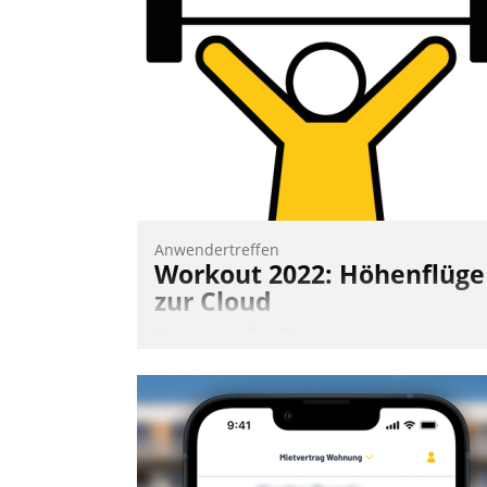
Frage: Wie lassen sich Mammutprojekte
meistern und Workloads wuppen – bei
zunehmend anspruchsvollen Aufgaben
und abnehmendem Nachwuchs?
Nadja Hußmann
Anwendertreffen
Workout 2022: Höhenflüge
zur Cloud
Beim virtuellen Datatrain-
Anwendertreffen am 27. April 2022
erhielten die Teilnehmerinnen und
Teilnehmer kurzweilige Einblicke in
innovative Cloud-Strategien und -
Lösungen mit hohem Zukunftspotenzial.