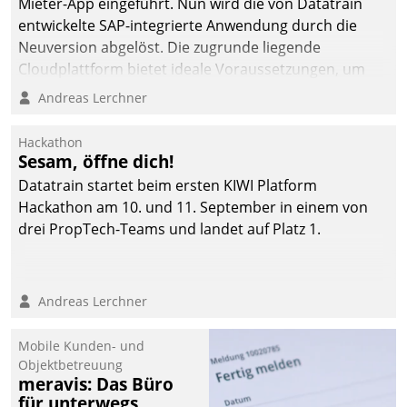
Mieter-App eingeführt. Nun wird die von Datatrain
automatisiert, vollständig
entwickelte SAP-integrierte Anwendung durch die
und auf Wunsch über
Neuversion abgelöst. Die zugrunde liegende
mehrere zuvor
Cloudplattform bietet ideale Voraussetzungen, um
festgelegte
die Funktionalität der App zu erweitern und weitere
Andreas Lerchner
Kommunikationswege bei
innovative Apps, auch von Drittanbietern, in SAP zu
den Empfängern ein.
integrieren.
Hackathon
Sesam, öffne dich!
Datatrain startet beim ersten KIWI Platform
Hackathon am 10. und 11. September in einem von
drei PropTech-Teams und landet auf Platz 1.
Andreas Lerchner
Mobile Kunden- und
Objektbetreuung
meravis: Das Büro
für unterwegs