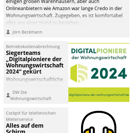
einigen großen Warenhäusern, aber auch
Onlineanbietern wie Amazon war lange Credo in der
Wohnungswirtschaft. Zugegeben, es ist komfortabel
alles aus einer Hand zu beziehen...
Jörn Beckmann
Betriebskostenabrechnung
Siegerteams
„Digitalpioniere der
Wohnungswirtschaft
2024“ gekürt
Wohnungswirtschaftliche
Vorreiter für den Weg in
DW Die
eine digitale Zukunft zu
Wohnungswirtschaft
finden, ist das Ziel des
Awards „Digitalpioniere
Cockpit für telefonischen
der
Mieterservice
Wohnungswirtschaft“.
Alles auf dem
Bewerben können sich
Schirm