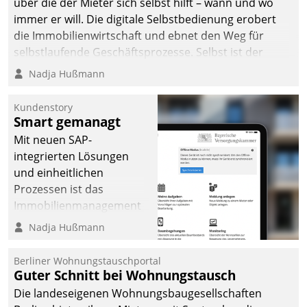
über die der Mieter sich selbst hilft – wann und wo
immer er will. Die digitale Selbstbedienung erobert
die Immobilienwirtschaft und ebnet den Weg für
selbstlaufende Geschäftsprozesse. Selbst ist der
Kunde und smart der Serviceanbieter.
Nadja Hußmann
Kundenstory
Smart gemanagt
Mit neuen SAP-
integrierten Lösungen
und einheitlichen
Prozessen ist das
Immobilienmanagement
der Bayerischen
Nadja Hußmann
Versorgungskammer im
Ressort Kapitalanlage für
Berliner Wohnungstauschportal
künftige Aufgaben und
Guter Schnitt bei Wohnungstausch
Herausforderungen
Die landeseigenen Wohnungsbaugesellschaften
gerüstet.