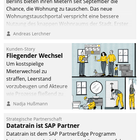
Berlins bieten ihren Mietern seit September die
Chance, die Wohnung zu tauschen. Das neue
Wohnungstauschportal verspricht eine bessere
Nutzung des knappen Wohnraums der Stadt. Erster
Anwendungsfall für Datatrains Lösung API-Hub mit
Andreas Lerchner
Schnittstellen zu den ERP-Systemen der
Unternehmen.
Kunden-Story
Fliegender Wechsel
Um kostspielige
Mieterwechsel zu
straffen, Leerstand
vorzubeugen und Akteure
wie Prozesse fließend zu
vernetzen, nutzt die
Nadja Hußmann
Berliner Gewobag seit
Jahresbeginn eine
Strategische Partnerschaft
Überblick, Einsicht und
Datatrain ist SAP Partner
Eingriff bietende Lösung.
Datatrain ist dem SAP PartnerEdge Programm
Zur Entwicklung setzte