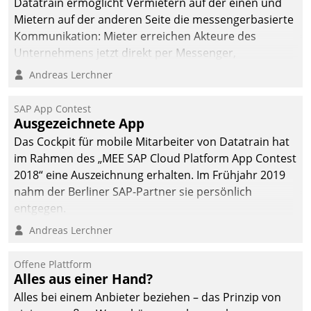
Datatrain ermöglicht Vermietern auf der einen und
Mietern auf der anderen Seite die messengerbasierte
Kommunikation: Mieter erreichen Akteure des
Unternehmens jetzt direkt per Messenger,
Mitarbeiter oder Dienstleister empfangen oder
Andreas Lerchner
versenden die Nachrichten via Cockpit.
SAP App Contest
Ausgezeichnete App
Das Cockpit für mobile Mitarbeiter von Datatrain hat
im Rahmen des „MEE SAP Cloud Platform App Contest
2018“ eine Auszeichnung erhalten. Im Frühjahr 2019
nahm der Berliner SAP-Partner sie persönlich
entgegen.
Andreas Lerchner
Offene Plattform
Alles aus einer Hand?
Alles bei einem Anbieter beziehen – das Prinzip von