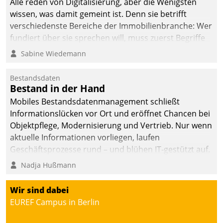
Alle reden von Digitalisierung, aber die Wenigsten
wissen, was damit gemeint ist. Denn sie betrifft
verschiedenste Bereiche der Immobilienbranche: Wer
fundiert über sie sprechen will, muss zuerst Begriffe
klären. Ein Aspekt ist die betriebliche Optimierung:
Sabine Wiedemann
Moderne Softwarelösungen ermöglichen große
Einsparungen durch optimierte und automatisierte
Bestandsdaten
Prozesse. Doch man darf nicht zu viel erwarten: Allein
Bestand in der Hand
mit der Einführung einer neuen Software ist es nicht
Mobiles Bestandsdatenmanagement schließt
getan. Die Digitalisierung erfordert von Unternehmen
Informationslücken vor Ort und eröffnet Chancen bei
die Bereitschaft, sich zu überprüfen, zu hinterfragen
Objektpflege, Modernisierung und Vertrieb. Nur wenn
und zu verändern.
aktuelle Informationen vorliegen, laufen
Geschäftsprozesse rund – und blühen IT-gestützt auf.
Nadja Hußmann
Wir sind dabei
EUREF Campus in Berlin