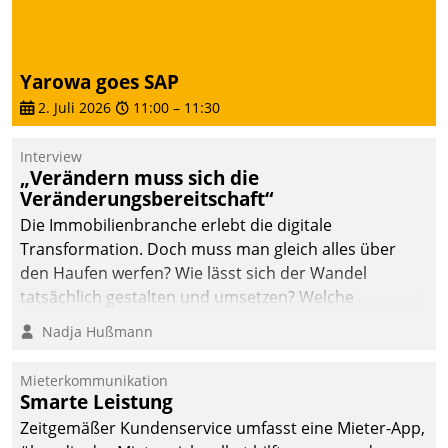
deutscher
Wohnungsunternehmen
– und beschleunigt damit
Yarowa goes SAP
den Weg vom
2. Juli 2026
11:00
–
11:30
Mieteranliegen zum
Dienstleisterauftrag.
Interview
„Verändern muss sich die
Veränderungsbereitschaft“
Die Immobilienbranche erlebt die digitale
Transformation. Doch muss man gleich alles über
den Haufen werfen? Wie lässt sich der Wandel
tatsächlich gestalten und umsetzen? Welche
Argumente zählen wirklich?
Nadja Hußmann
Mieterkommunikation
Smarte Leistung
Zeitgemäßer Kundenservice umfasst eine Mieter-App,