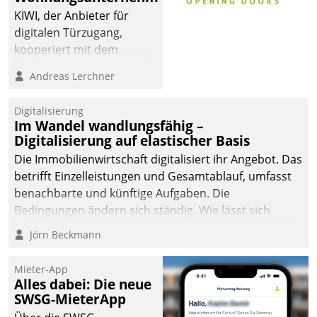
KIWI, der Anbieter für
digitalen Türzugang,
kooperiert mit dem
Beratungs- und
Andreas Lerchner
Softwareentwicklungshaus
Datatrain.
Digitalisierung
Im Wandel wandlungsfähig –
Digitalisierung auf elastischer Basis
Die Immobilienwirtschaft digitalisiert ihr Angebot. Das
betrifft Einzelleistungen und Gesamtablauf, umfasst
benachbarte und künftige Aufgaben. Die
Bedingungen ändern sich ständig. Wie lässt sich
technisch die Kontrolle wahren und zugleich Freiraum
Jörn Beckmann
fürs Wachsen öffnen?
Mieter-App
Alles dabei: Die neue
SWSG-MieterApp