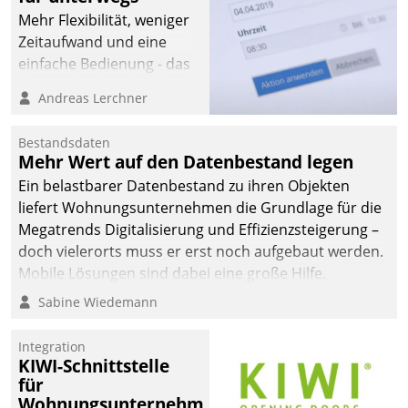
Mehr Flexibilität, weniger
Zeitaufwand und eine
einfache Bedienung - das
verspricht das aktuelle
Andreas Lerchner
Cockpit für mobile
Mitarbeiter von
Bestandsdaten
Datatrain. Die meravis
Mehr Wert auf den Datenbestand legen
Wohnungsbau- und
Ein belastbarer Datenbestand zu ihren Objekten
Immobilien GmbH hat
liefert Wohnungsunternehmen die Grundlage für die
sich dabei für den Betrieb
Megatrends Digitalisierung und Effizienzsteigerung –
der Lösung über die SAP
doch vielerorts muss er erst noch aufgebaut werden.
Cloud Platform
Mobile Lösungen sind dabei eine große Hilfe.
entschieden - als erstes
Sabine Wiedemann
Unternehmen am
Wohnungsmarkt.
Integration
KIWI-Schnittstelle
für
Wohnungsunternehmen