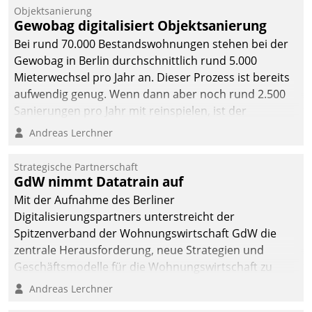
Objektsanierung
Gewobag digitalisiert Objektsanierung
Bei rund 70.000 Bestandswohnungen stehen bei der
Gewobag in Berlin durchschnittlich rund 5.000
Mieterwechsel pro Jahr an. Dieser Prozess ist bereits
aufwendig genug. Wenn dann aber noch rund 2.500
Sanierungen pro Jahr mit reinspielen, ist der
Betreuungs- und Organisationsaufwand immens. Im
Andreas Lerchner
Rahmen ihrer Digitalisierungsstrategie hat das
kommunale Wohnungsbauunternehmen daher
Strategische Partnerschaft
gemeinsam mit der Berliner Datatrain GmbH den
GdW nimmt Datatrain auf
Teilprozess der Objektsanierung digitalisiert.
Mit der Aufnahme des Berliner
Digitalisierungspartners unterstreicht der
Spitzenverband der Wohnungswirtschaft GdW die
zentrale Herausforderung, neue Strategien und
Geschäftsmodelle für die Wohnungswirtschaft zu
entwickeln.
Andreas Lerchner