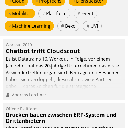
×
Cloud
×
Proptechs
×
Dienstleister
×
Mobilität
#
Plattform
#
Event
×
Machine Learning
#
Beko
#
UVI
Workout 2019
Chatbot trifft Cloudscout
Es ist Datatrains 10. Workout in Folge, vor einem
Jahrzehnt hat das 20-jährige Unternehmen das erste
Anwendertreffen organisiert. Beiträge und Besucher
haben sich verdoppelt, diesmal sind viele Partner
dabei – klares Zeichen für die strategische
Fokussierung auf den Kunden.
Andreas Lerchner
Offene Plattform
Brücken bauen zwischen ERP-System und
Drittanbietern