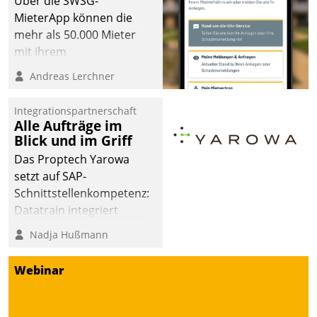
Über die SWSG-
MieterApp können die
mehr als 50.000 Mieter
mit ihrem
Wohnungsunternehmen
Andreas Lerchner
kommunizieren, auf dem
Laufenden bleiben, Daten
Integrationspartnerschaft
einsehen und ändern
Alle Aufträge im
oder
Blick und im Griff
Schadensmeldungen
Das Proptech Yarowa
abgeben – rund um die
setzt auf SAP-
Uhr.
Schnittstellenkompetenz:
Datatrain integriert
Yarowas Portal zur
Nadja Hußmann
Vergabe und Verwaltung
von Aufträgen der
Webinar
operativen
Instandhaltung in die
SAP-Systemlandschaft