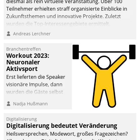
diesmal als rein virtuelle Veranstaltung. Über 100
Teilnehmer erhielten straff organisierte Einblicke in
Zukunftsthemen und innovative Projekte. Zuletzt
wurden die Top-Interessengebiete ermittelt.
Andreas Lerchner
Branchentreffen
Workout 2023:
Neuronaler
Aktivsport
Erst lieferten die Speaker
visionäre Impulse, dann
wurden die Gäste selbst
aktiv und sammelten
Nadja Hußmann
methodisch
Vernetzungsideen fürs
Digitalisierung
Quartier. Dazwischen
Digitalisierung bedeutet Veränderung
zeigte Datatrain, was es
Heilsversprechen, Modewort, großes Fragezeichen?
Neues zu bieten hat.