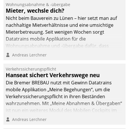
und Beschwerde-Management einen eigenen Kanal
Wohnungsabnahme & -übergabe
ein.
Mieter, wechsle dich?
Nicht beim Bauverein zu Lünen – hier setzt man auf
nachhaltige Mietverhältnisse und eine umsichtige
Mieterbetreuung. Seit wenigen Wochen sorgt
Datatrains mobile Applikation für die
Wohnungsabnahme und -übergabe dafür, dass
Mieter wohlgeordnet kommen und, so es sein muss,
Andreas Lerchner
gehen können.
Verkehrssicherungspflicht
Hanseat sichert Verkehrswege neu
Die Bremer BREBAU nutzt mit Gewinn Datatrains
mobile Applikation „Meine Begehungen“, um die
Verkehrssicherungspflicht in ihren Beständen
wahrzunehmen. Mit „Meine Abnahmen & Übergaben“
ist nun ein weiteres Modul des Mobilen Cockpits im
Einsatz.
Andreas Lerchner