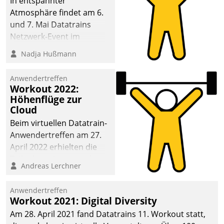
In entspannter
Atmosphäre findet am 6.
und 7. Mai Datatrains
Netzwerk-Event im
Kunden- und Partnerkreis
Nadja Hußmann
statt. Zentrale Frage: Wie
lassen sich
Anwendertreffen
Mammutprojekte
Workout 2022:
meistern und Workloads
Höhenflüge zur
Cloud
wuppen – bei zunehmend
anspruchsvollen
Beim virtuellen Datatrain-
Aufgaben und
Anwendertreffen am 27.
abnehmendem
April 2022 erhielten die
Nachwuchs?
Teilnehmerinnen und
Andreas Lerchner
Teilnehmer kurzweilige
Einblicke in innovative
Anwendertreffen
Cloud-Strategien und -
Workout 2021: Digital Diversity
Lösungen mit hohem
Am 28. April 2021 fand Datatrains 11. Workout statt,
Zukunftspotenzial.