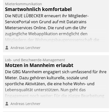
von AktivBo und
Mieterkommunikation
Datatrain ermöglicht
Smartwohnlich komfortabel
automatisiert ausgelöste,
Die NEUE LÜBECKER erneuert ihr Mitglieder-
zielgerichtete
ServicePortal von Grund auf mit Datatrains
Mieterbefragungen – eine
Mieterservices Online. Die rund um die Uhr
starke Grundlage für
zugängliche Webapplikation ermöglicht den
intelligente,
Mitgliedern der Wohnungs­bau­genossenschaft die
datengestützte
Kontaktaufnahme per Smartphone, Tablet oder PC.
Andreas Lerchner
Entscheidungen.
Lob- und Beschwerde-Management
Motzen in Mannheim erlaubt
Die GBG Mannheim engagiert sich umfassend für ihre
Mieter. Dazu gehören kulturelle, soziale und
sportliche Aktivitäten, die eine hohe Wohn- und
Lebensqualität unterstützen. Nun geht das
Engagement noch weiter: Für die zügige Bearbeitung
von Beschwerden – oder Lob – richtet das
Andreas Lerchner
Unternehmen mit Datatrains Applikation fürs Lob-