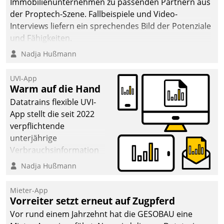
Immobilienunternehmen zu passenden Partnern aus
der Proptech-Szene. Fallbeispiele und Video-
Interviews liefern ein sprechendes Bild der Potenziale
und Fähigkeiten.
Nadja Hußmann
UVI-App
Warm auf die Hand
Datatrains flexible UVI-
App stellt die seit 2022
verpflichtende
unterjährige
Verbrauchsinformation
schnell, zuverlässig und
Nadja Hußmann
leicht bekömmlich bereit:
Die monatlichen
Mieter-App
Mitteilungen zum
Vorreiter setzt erneut auf Zugpferd
Heizungs- und
Vor rund einem Jahrzehnt hat die GESOBAU eine
Wasserverbrauch gehen