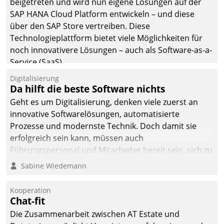
beigetreten und wird nun eigene Lösungen auf der
man auf
SAP HANA Cloud Platform entwickeln – und diese
Cloudtechnologie,
über den SAP Store vertreiben. Diese
bewährte und Startup-
Technologieplattform bietet viele Möglichkeiten für
Partner sowie erstmals
noch innovativere Lösungen – auch als Software-as-a-
agile Projektmethoden.
Service (SaaS).
Digitalisierung
Da hilft die beste Software nichts
Geht es um Digitalisierung, denken viele zuerst an
innovative Softwarelösungen, automatisierte
Prozesse und modernste Technik. Doch damit sie
erfolgreich sein kann, müssen auch
Führungspersonal und Mitarbeiter bereit sein, sich zu
verändern und anzupassen, sonst werden sie an ihr
Sabine Wiedemann
scheitern.
Kooperation
Chat-fit
Die Zusammenarbeit zwischen AT Estate und