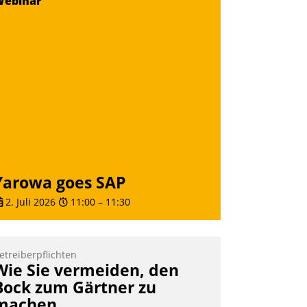
Webinar
oftware ist es nicht getan. Die
igitalisierung erfordert von
nternehmen die Bereitschaft, sich zu
berprüfen, zu hinterfragen und zu
erändern.
Yarowa goes SAP
2. Juli 2026
11:00
–
11:30
etreiberpflichten
Wie Sie vermeiden, den
Bock zum Gärtner zu
machen