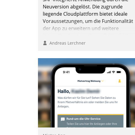
Andreas Lerchner
Neuversion abgelöst. Die zugrunde
liegende Cloudplattform bietet ideale
Voraussetzungen, um die Funktionalität
der App zu erweitern und weitere
innovative Apps, auch von Drittanbieter
in SAP zu integrieren.
Andreas Lerchner