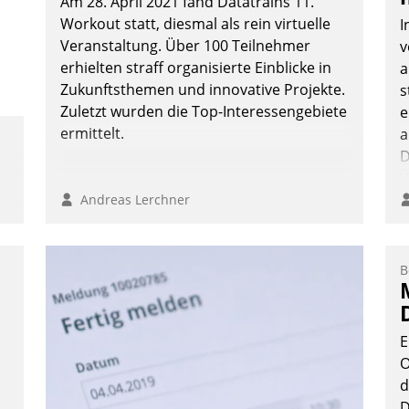
Am 28. April 2021 fand Datatrains 11.
Workout statt, diesmal als rein virtuelle
I
Veranstaltung. Über 100 Teilnehmer
v
erhielten straff organisierte Einblicke in
a
Zukunftsthemen und innovative Projekte.
s
Zuletzt wurden die Top-Interessengebiete
e
ermittelt.
a
D
V
Andreas Lerchner
B
E
O
d
D