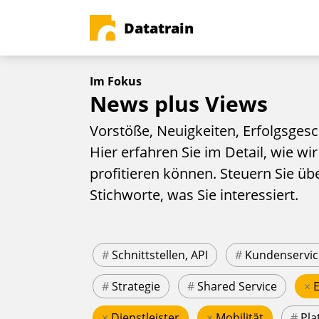
Datatrain
Im Fokus
News plus Views
Vorstöße, Neuigkeiten, Erfolgsgesc
Hier erfahren Sie im Detail, wie wir
profitieren können. Steuern Sie üb
Stichworte, was Sie interessiert.
#
Schnittstellen, API
#
Kundenservic
#
Strategie
#
Shared Service
×
×
Dienstleister
×
Mobilität
#
Pla