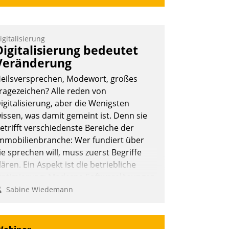
igitalisierung
Digitalisierung bedeutet
Veränderung
eilsversprechen, Modewort, großes
ragezeichen? Alle reden von
igitalisierung, aber die Wenigsten
issen, was damit gemeint ist. Denn sie
etrifft verschiedenste Bereiche der
mmobilienbranche: Wer fundiert über
ie sprechen will, muss zuerst Begriffe
lären. Ein Aspekt ist die betriebliche
ptimierung: Moderne Softwarelösungen
rmöglichen große Einsparungen durch
Sabine Wiedemann
ptimierte und automatisierte Prozesse.
och man darf nicht zu viel erwarten:
llein mit der Einführung einer neuen