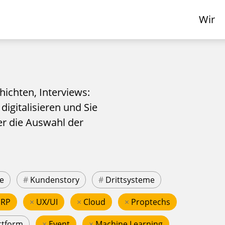
Wir
hichten, Interviews:
 digitalisieren und Sie
er die Auswahl der
e
#
Kundenstory
#
Drittsysteme
ERP
×
UX/UI
×
Cloud
×
Proptechs
ttform
×
Event
×
Machine Learning