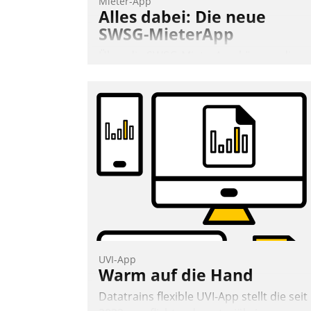
Mieter-App
Alles dabei: Die neue
SWSG-MieterApp
Über die SWSG-MieterApp können die
mehr als 50.000 Mieter mit ihrem
Wohnungsunternehmen kommunizieren
auf dem Laufenden bleiben, Daten
einsehen und ändern oder
Schadensmeldungen abgeben – rund u
die Uhr.
Andreas Lerchner
UVI-App
Warm auf die Hand
Datatrains flexible UVI-App stellt die seit