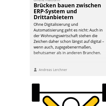
Frage: Wie lassen sich Mammutprojekte
Brücken bauen zwischen
meistern und Workloads wuppen – bei
ERP-System und
zunehmend anspruchsvollen Aufgaben
Drittanbietern
und abnehmendem Nachwuchs?
Ohne Digitalisierung und
Automatisierung geht es nicht: Auch in
der Wohnungswirtschaft stehen die
Nadja Hußmann
Zeichen daher schon längst auf digital –
wenn auch, zugegebenermaßen,
behutsamer als in anderen Branchen.
Andreas Lerchner