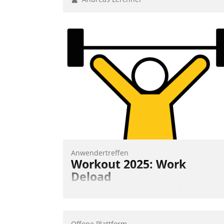
Anwendertreffen
Workout 2025: Work
Deload
In entspannter Atmosphäre findet am 6.
und 7. Mai Datatrains Netzwerk-Event im
Kunden- und Partnerkreis statt. Zentrale
Offene Plattform