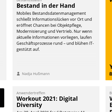
Vernetzungsideen fürs Quartier.
Bestand in der Hand
S
Dazwischen zeigte Datatrain, was es
D
Mobiles Bestandsdatenmanagement
Neues zu bieten hat.
U
schließt Informationslücken vor Ort und
ü
eröffnet Chancen bei Objektpflege,
v
Modernisierung und Vertrieb. Nur wenn
aktuelle Informationen vorliegen, laufen
Nadja Hußmann
Geschäftsprozesse rund – und blühen IT-
gestützt auf.
Nadja Hußmann
Anwendertreffen
B
Workout 2021: Digital
Diversity