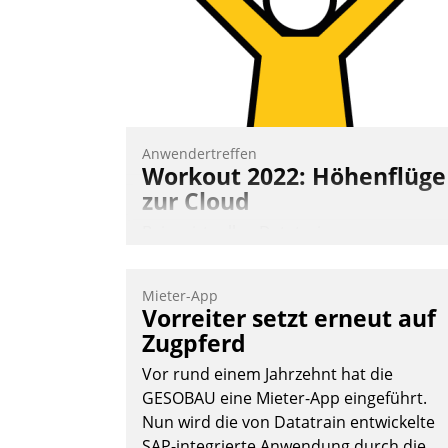
Anwendertreffen
Workout 2022: Höhenflüge
zur Cloud
Beim virtuellen Datatrain-
Anwendertreffen am 27. April 2022
erhielten die Teilnehmerinnen und
Mieter-App
Teilnehmer kurzweilige Einblicke in
Vorreiter setzt erneut auf
innovative Cloud-Strategien und -
Zugpferd
Lösungen mit hohem Zukunftspotenzial.
Vor rund einem Jahrzehnt hat die
GESOBAU eine Mieter-App eingeführt.
Nun wird die von Datatrain entwickelte
SAP-integrierte Anwendung durch die