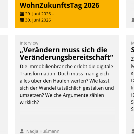
WohnZukunftsTag 2026
29. Juni 2026
–
30. Juni 2026
,
Interview
M
„Verändern muss sich die
Veränderungsbereitschaft“
Z
m
M
Die Immobilienbranche erlebt die digitale
s
Transformation. Doch muss man gleich
D
alles über den Haufen werfen? Wie lässt
I
sich der Wandel tatsächlich gestalten und
f
umsetzen? Welche Argumente zählen
S
wirklich?
S
Nadja Hußmann