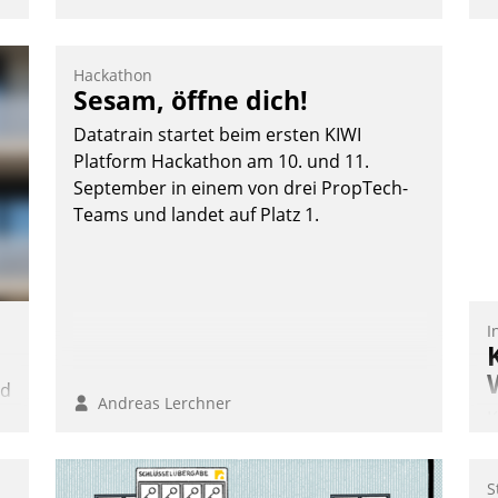
:
Hackathon
Sesam, öffne dich!
Datatrain startet beim ersten KIWI
Platform Hackathon am 10. und 11.
September in einem von drei PropTech-
Teams und landet auf Platz 1.
I
nd
Andreas Lerchner
K
n
T
B
S
S