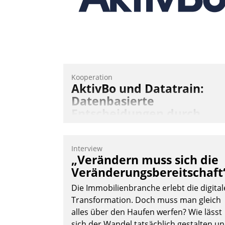
Kooperation
AktivBo und Datatrain:
Datenbasierte
Entscheidungen durch
automatisierte
Mieterbefragungen
Interview
AktivBo und Datatrain kooperieren –
„Verändern muss sich die
Immobilienunternehmen profitieren: Di
Veränderungsbereitschaft
nahtlose Integration der Lösungen von
Die Immobilienbranche erlebt die digital
AktivBo und Datatrain ermöglicht
Transformation. Doch muss man gleich
automatisiert ausgelöste, zielgerichtete
alles über den Haufen werfen? Wie lässt
Mieterbefragungen – eine starke
sich der Wandel tatsächlich gestalten u