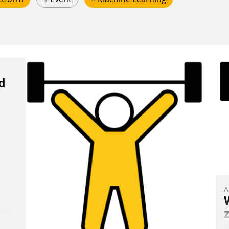
d
A
B