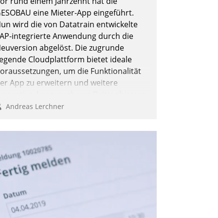
or rund einem Jahrzehnt hat die
ESOBAU eine Mieter-App eingeführt.
un wird die von Datatrain entwickelte
AP-integrierte Anwendung durch die
euversion abgelöst. Die zugrunde
iegende Cloudplattform bietet ideale
oraussetzungen, um die Funktionalität
er App zu erweitern und weitere
nnovative Apps, auch von Drittanbietern,
n SAP zu integrieren.
Andreas Lerchner