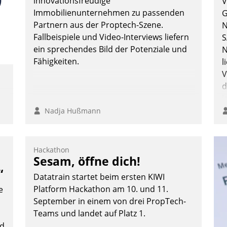
innovationsfreudige
V
Immobilienunternehmen zu passenden
G
Partnern aus der Proptech-Szene.
N
Fallbeispiele und Video-Interviews liefern
S
ein sprechendes Bild der Potenziale und
N
Fähigkeiten.
l
V
d
i
i
Nadja Hußmann
Hackathon
Sesam, öffne dich!
e
“
Datatrain startet beim ersten KIWI
Platform Hackathon am 10. und 11.
e
September in einem von drei PropTech-
Teams und landet auf Platz 1.
nd