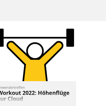
nwendertreffen
Workout 2022: Höhenflüge
zur Cloud
eim virtuellen Datatrain-