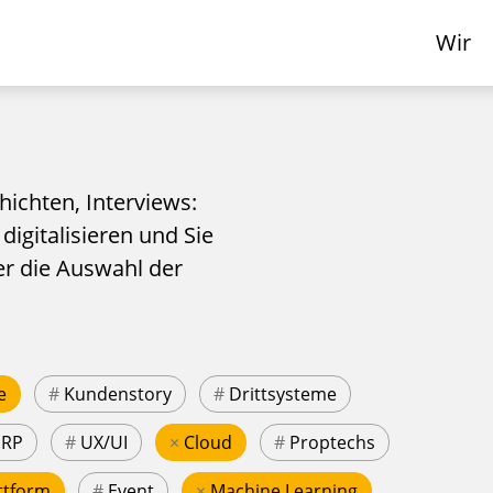
Wir
hichten, Interviews:
 digitalisieren und Sie
er die Auswahl der
e
#
Kundenstory
#
Drittsysteme
ERP
#
UX/UI
×
Cloud
#
Proptechs
ttform
#
Event
×
Machine Learning