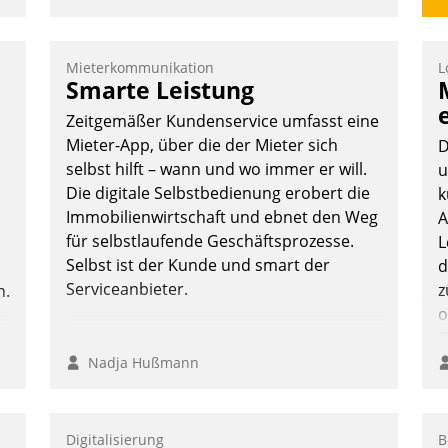
Das Proptech Yarowa setzt auf SAP-
Schnittstellenkompetenz: Datatrain
integriert Yarowas Portal zur Vergabe
Mieterkommunikation
L
und Verwaltung von Aufträgen der
Smarte Leistung
operativen Instandhaltung in die SAP-
Zeitgemäßer Kundenservice umfasst eine
Systemlandschaft deutscher
Mieter-App, über die der Mieter sich
D
Wohnungsunternehmen – und
selbst hilft – wann und wo immer er will.
u
beschleunigt damit den Weg vom
Die digitale Selbstbedienung erobert die
k
Mieteranliegen zum Dienstleisterauftrag.
Immobilienwirtschaft und ebnet den Weg
A
Nadja Hußmann
für selbstlaufende Geschäftsprozesse.
L
Selbst ist der Kunde und smart der
d
Serviceanbieter.
z
n.
o
D
B
Nadja Hußmann
K
Digitalisierung
B