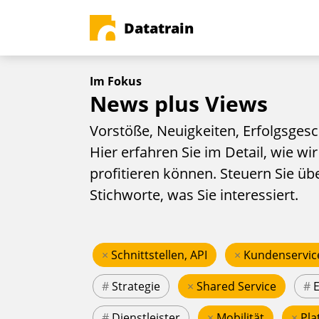
Datatrain
Im Fokus
News plus Views
Vorstöße, Neuigkeiten, Erfolgsgesc
Hier erfahren Sie im Detail, wie wir
profitieren können. Steuern Sie üb
Stichworte, was Sie interessiert.
×
Schnittstellen, API
×
Kundenservic
#
Strategie
×
Shared Service
#
#
Dienstleister
×
Mobilität
×
Pla