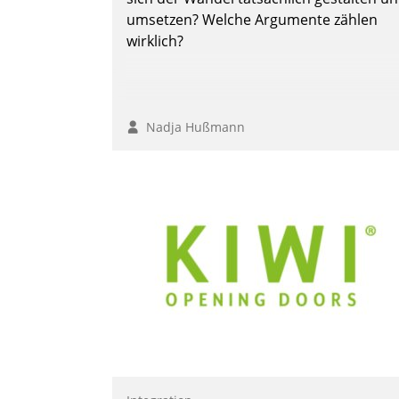
Grundlage für intelligente, datengestütz
umsetzen? Welche Argumente zählen
Entscheidungen.
wirklich?
Nadja Hußmann