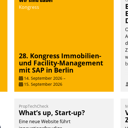
Wir sind dabei
D
Vernetzungsideen fürs Quartier.
Kongress
H
Dazwischen zeigte Datatrain, was es
a
Neues zu bieten hat.
W
K
O
E
A
d
Nadja Hußmann
Z
28. Kongress Immobilien-
w
und Facility-Management
b
mit SAP in Berlin
14. September 2026
–
15. September 2026
PropTechCheck
M
What’s up, Start-up?
Eine neue Website führt