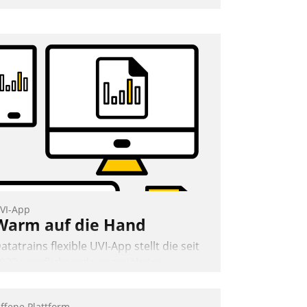
nwendertreffen am 27. April 2022
rhielten die Teilnehmerinnen und
eilnehmer kurzweilige Einblicke in
nnovative Cloud-Strategien und -
ösungen mit hohem Zukunftspotenzial.
Andreas Lerchner
VI-App
Warm auf die Hand
atatrains flexible UVI-App stellt die seit
022 verpflichtende unterjährige
erbrauchsinformation schnell,
uverlässig und leicht bekömmlich bereit:
ffene Plattform