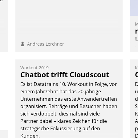
te
M
Andreas Lerchner
M
u
v
Workout 2019
K
M
Chatbot trifft Cloudscout
W
Es ist Datatrains 10. Workout in Folge, vor
D
h
einem Jahrzehnt hat das 20-jährige
u
ü
Unternehmen das erste Anwendertreffen
d
-
organisiert. Beiträge und Besucher haben
S
W
sich verdoppelt, diesmal sind viele
K
Partner dabei – klares Zeichen für die
A
strategische Fokussierung auf den
p
Kunden.
D