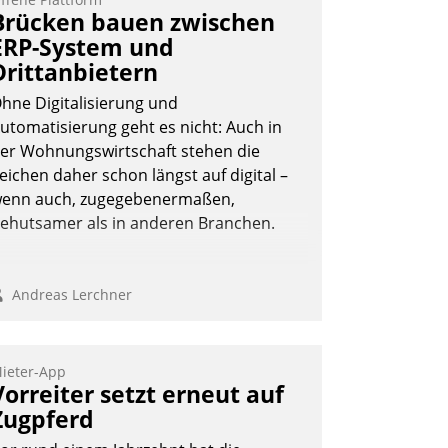
ie monatlichen Mitteilungen zum
Brücken bauen zwischen
eizungs- und Wasserverbrauch gehen
ERP-System und
utomatisiert, vollständig und auf
Drittanbietern
unsch über mehrere zuvor festgelegte
ommunikationswege bei den
hne Digitalisierung und
mpfängern ein.
utomatisierung geht es nicht: Auch in
er Wohnungswirtschaft stehen die
Nadja Hußmann
eichen daher schon längst auf digital –
enn auch, zugegebenermaßen,
ehutsamer als in anderen Branchen.
Andreas Lerchner
ieter-App
Vorreiter setzt erneut auf
Zugpferd