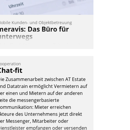
obile Kunden- und Objektbetreuung
meravis: Das Büro für
unterwegs
ehr Flexibilität, weniger Zeitaufwand
nd eine einfache Bedienung - das
erspricht das aktuelle Cockpit für mobile
ooperation
itarbeiter von Datatrain. Die meravis
Chat-fit
ohnungsbau- und Immobilien GmbH
ie Zusammenarbeit zwischen AT Estate
at sich dabei für den Betrieb der Lösung
nd Datatrain ermöglicht Vermietern auf
ber die SAP Cloud Platform entschieden
er einen und Mietern auf der anderen
 als erstes Unternehmen am
eite die messengerbasierte
ohnungsmarkt.
ommunikation: Mieter erreichen
Andreas Lerchner
kteure des Unternehmens jetzt direkt
er Messenger, Mitarbeiter oder
ienstleister empfangen oder versenden