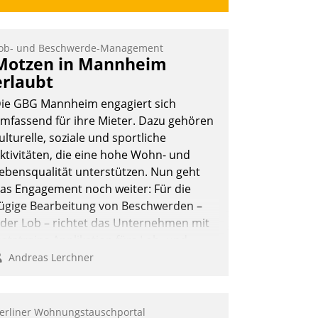
ob- und Beschwerde-Management
Motzen in Mannheim
erlaubt
ie GBG Mannheim engagiert sich
mfassend für ihre Mieter. Dazu gehören
ulturelle, soziale und sportliche
ktivitäten, die eine hohe Wohn- und
ebensqualität unterstützen. Nun geht
as Engagement noch weiter: Für die
ügige Bearbeitung von Beschwerden –
der Lob – richtet das Unternehmen mit
atatrains Applikation fürs Lob- und
eschwerde-Management einen eigenen
Andreas Lerchner
anal ein.
erliner Wohnungstauschportal