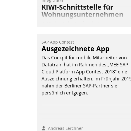
Integration
KIWI-Schnittstelle für
Wohnungsunternehmen
KIWI, der Anbieter für digitalen
Türzugang, kooperiert mit dem
Beratungs- und
SAP App Contest
Softwareentwicklungshaus Datatrain.
Ausgezeichnete App
Das Cockpit für mobile Mitarbeiter von
Datatrain hat im Rahmen des „MEE SAP
Cloud Platform App Contest 2018“ eine
Auszeichnung erhalten. Im Frühjahr 201
nahm der Berliner SAP-Partner sie
Andreas Lerchner
persönlich entgegen.
Andreas Lerchner