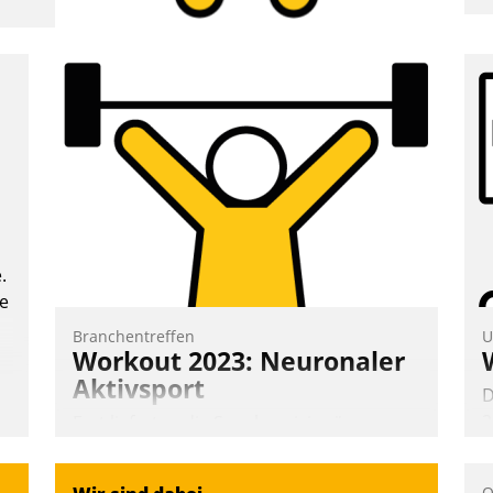
A
e
T
i
L
.
te
Branchentreffen
U
Workout 2023: Neuronaler
Aktivsport
D
2
Erst lieferten die Speaker visionäre
V
Impulse, dann wurden die Gäste selbst
z
aktiv und sammelten methodisch
O