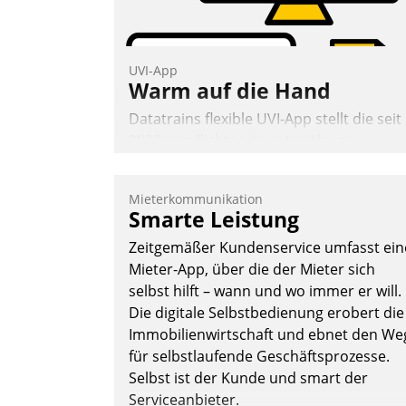
UVI-App
Warm auf die Hand
Datatrains flexible UVI-App stellt die seit
2022 verpflichtende unterjährige
Verbrauchsinformation schnell,
zuverlässig und leicht bekömmlich bereit
Mieterkommunikation
Die monatlichen Mitteilungen zum
Smarte Leistung
Heizungs- und Wasserverbrauch gehen
Zeitgemäßer Kundenservice umfasst ein
automatisiert, vollständig und auf
Mieter-App, über die der Mieter sich
Wunsch über mehrere zuvor festgelegte
selbst hilft – wann und wo immer er will.
Kommunikationswege bei den
Die digitale Selbstbedienung erobert die
Empfängern ein.
Immobilienwirtschaft und ebnet den We
Nadja Hußmann
für selbstlaufende Geschäftsprozesse.
Selbst ist der Kunde und smart der
Serviceanbieter.