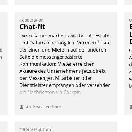
Kooperation
O
Chat-fit
Die Zusammenarbeit zwischen AT Estate
und Datatrain ermöglicht Vermietern auf
ud
der einen und Mietern auf der anderen
O
n
Seite die messengerbasierte
A
Kommunikation: Mieter erreichen
d
Akteure des Unternehmens jetzt direkt
Z
per Messenger, Mitarbeiter oder
w
Dienstleister empfangen oder versenden
b
die Nachrichten via Cockpit.
Andreas Lerchner
Offene Plattform