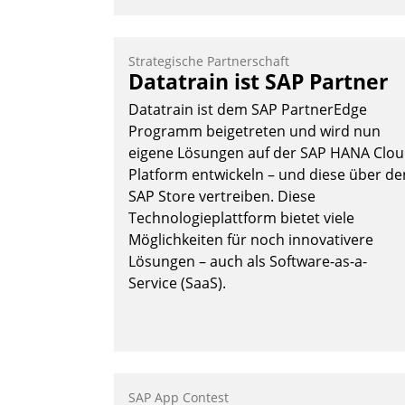
KIWI, der Anbieter für digitalen
Türzugang, kooperiert mit dem
Beratungs- und
Strategische Partnerschaft
Softwareentwicklungshaus Datatrain.
Datatrain ist SAP Partner
Datatrain ist dem SAP PartnerEdge
Programm beigetreten und wird nun
eigene Lösungen auf der SAP HANA Clo
Platform entwickeln – und diese über de
SAP Store vertreiben. Diese
Andreas Lerchner
Technologieplattform bietet viele
Möglichkeiten für noch innovativere
Lösungen – auch als Software-as-a-
Service (SaaS).
SAP App Contest