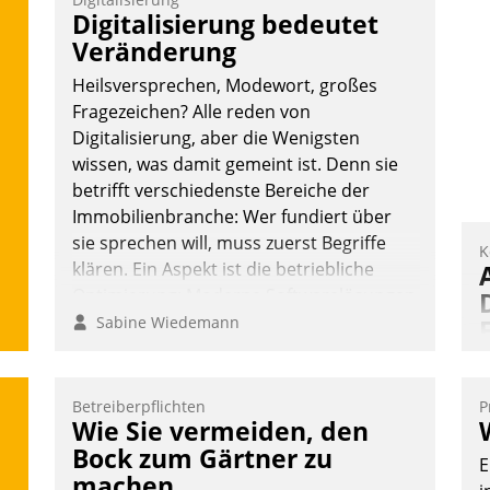
Vernetzungsideen fürs Quartier.
Digitalisierung bedeutet
Dazwischen zeigte Datatrain, was es
Veränderung
Neues zu bieten hat.
Heilsversprechen, Modewort, großes
Fragezeichen? Alle reden von
Digitalisierung, aber die Wenigsten
wissen, was damit gemeint ist. Denn sie
Nadja Hußmann
betrifft verschiedenste Bereiche der
Immobilienbranche: Wer fundiert über
sie sprechen will, muss zuerst Begriffe
K
klären. Ein Aspekt ist die betriebliche
Optimierung: Moderne Softwarelösungen
ermöglichen große Einsparungen durch
Sabine Wiedemann
optimierte und automatisierte Prozesse.
Doch man darf nicht zu viel erwarten:
Allein mit der Einführung einer neuen
Betreiberpflichten
P
A
Wie Sie vermeiden, den
Software ist es nicht getan. Die
I
Digitalisierung erfordert von
Bock zum Gärtner zu
E
n
Unternehmen die Bereitschaft, sich zu
machen