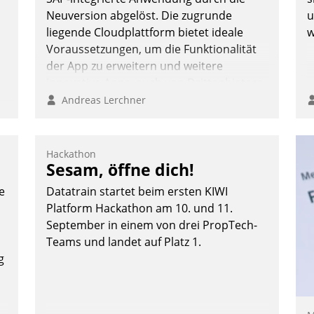
Neuversion abgelöst. Die zugrunde
u
liegende Cloudplattform bietet ideale
w
Voraussetzungen, um die Funktionalität
der App zu erweitern und weitere
innovative Apps, auch von Drittanbietern,
in SAP zu integrieren.
Andreas Lerchner
:
Hackathon
Sesam, öffne dich!
e
Datatrain startet beim ersten KIWI
Platform Hackathon am 10. und 11.
September in einem von drei PropTech-
Teams und landet auf Platz 1.
g