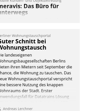
obile Kunden- und Objektbetreuung
meravis: Das Büro für
unterwegs
ehr Flexibilität, weniger Zeitaufwand
nd eine einfache Bedienung - das
erspricht das aktuelle Cockpit für mobile
erliner Wohnungstauschportal
itarbeiter von Datatrain. Die meravis
Guter Schnitt bei
ohnungsbau- und Immobilien GmbH
Wohnungstausch
at sich dabei für den Betrieb der Lösung
ie landeseigenen
ber die SAP Cloud Platform entschieden
ohnungsbaugesellschaften Berlins
 als erstes Unternehmen am
ieten ihren Mietern seit September die
ohnungsmarkt.
hance, die Wohnung zu tauschen. Das
Andreas Lerchner
eue Wohnungstauschportal verspricht
ine bessere Nutzung des knappen
ohnraums der Stadt. Erster
nwendungsfall für Datatrains Lösung
PI-Hub mit Schnittstellen zu den ERP-
ystemen der Unternehmen.
Andreas Lerchner