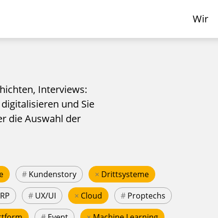
Wir
hichten, Interviews:
 digitalisieren und Sie
er die Auswahl der
e
#
Kundenstory
×
Drittsysteme
ERP
#
UX/UI
×
Cloud
#
Proptechs
ttform
#
Event
×
Machine Learning