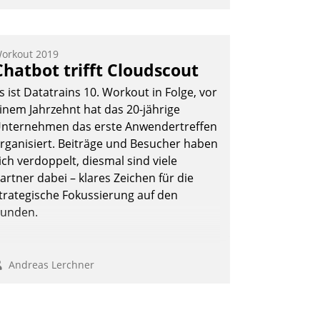
nwendertreffen am 27. April 2022
rhielten die Teilnehmerinnen und
eilnehmer kurzweilige Einblicke in
orkout 2019
Chatbot trifft Cloudscout
nnovative Cloud-Strategien und -
ösungen mit hohem Zukunftspotenzial.
s ist Datatrains 10. Workout in Folge, vor
inem Jahrzehnt hat das 20-jährige
nternehmen das erste Anwendertreffen
rganisiert. Beiträge und Besucher haben
Andreas Lerchner
ich verdoppelt, diesmal sind viele
artner dabei – klares Zeichen für die
trategische Fokussierung auf den
unden.
Andreas Lerchner