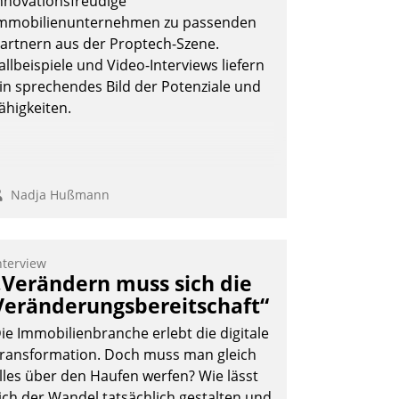
nnovationsfreudige
ktivBo und Datatrain ermöglicht
mmobilienunternehmen zu passenden
utomatisiert ausgelöste, zielgerichtete
artnern aus der Proptech-Szene.
ieterbefragungen – eine starke
allbeispiele und Video-Interviews liefern
rundlage für intelligente, datengestützte
in sprechendes Bild der Potenziale und
ntscheidungen.
ähigkeiten.
Nadja Hußmann
nterview
„Verändern muss sich die
Veränderungsbereitschaft“
ie Immobilienbranche erlebt die digitale
ransformation. Doch muss man gleich
lles über den Haufen werfen? Wie lässt
ich der Wandel tatsächlich gestalten und