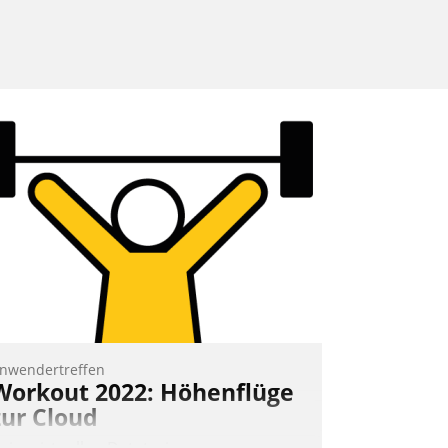
nwendertreffen
Workout 2022: Höhenflüge
zur Cloud
eim virtuellen Datatrain-