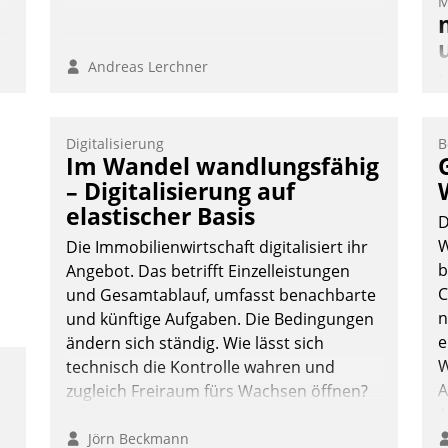
M
Andreas Lerchner
M
u
v
Digitalisierung
B
M
Im Wandel wandlungsfähig
W
– Digitalisierung auf
h
elastischer Basis
D
ü
W
Die Immobilienwirtschaft digitalisiert ihr
-
b
Angebot. Das betrifft Einzelleistungen
W
C
und Gesamtablauf, umfasst benachbarte
n
und künftige Aufgaben. Die Bedingungen
e
ändern sich ständig. Wie lässt sich
W
technisch die Kontrolle wahren und
A
zugleich Freiraum fürs Wachsen öffnen?
A
S
Jörn Beckmann