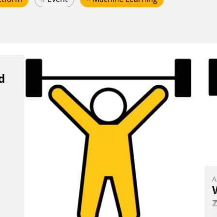
d
A
B