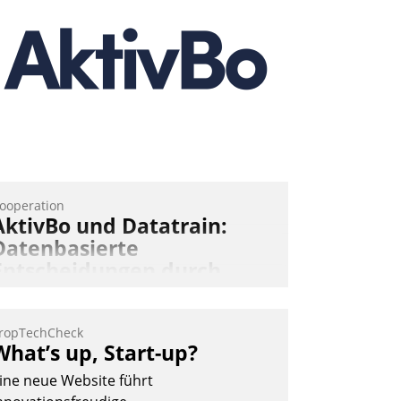
ooperation
AktivBo und Datatrain:
Datenbasierte
Entscheidungen durch
automatisierte
Mieterbefragungen
ropTechCheck
ktivBo und Datatrain kooperieren –
What’s up, Start-up?
mmobilienunternehmen profitieren: Die
ine neue Website führt
ahtlose Integration der Lösungen von