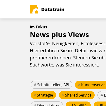
Datatrain
Im Fokus
News plus Views
Vorstöße, Neuigkeiten, Erfolgsgesc
Hier erfahren Sie im Detail, wie wir
profitieren können. Steuern Sie üb
Stichworte, was Sie interessiert.
#
Schnittstellen, API
×
Kundenservic
×
Strategie
×
Shared Service
#
#
Dienstleister
×
Mobilität
×
Pla