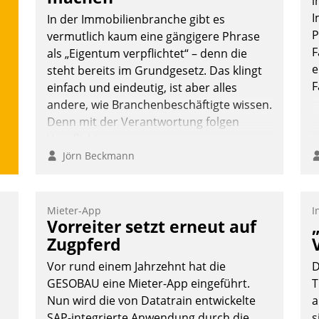
i
A
überprüfen, zu hinterfragen und zu
I
In der Immobilienbranche gibt es
a
verändern.
P
vermutlich kaum eine gängigere Phrase
M
F
als „Eigentum verpflichtet“ – denn die
G
e
steht bereits im Grundgesetz. Das klingt
E
F
einfach und eindeutig, ist aber alles
andere, wie Branchenbeschäftigte wissen.
Denn mit der Verantwortung folgen
Verpflichtungen.
Jörn Beckmann
Mieter-App
I
Vorreiter setzt erneut auf
Zugpferd
Vor rund einem Jahrzehnt hat die
D
GESOBAU eine Mieter-App eingeführt.
T
Nun wird die von Datatrain entwickelte
a
SAP-integrierte Anwendung durch die
s