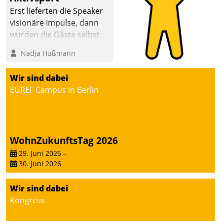
Erst lieferten die Speaker
visionäre Impulse, dann
wurden die Gäste selbst
aktiv und sammelten
Nadja Hußmann
methodisch
Vernetzungsideen fürs
Wir sind dabei
Quartier. Dazwischen
EUREF Campus in Berlin
zeigte Datatrain, was es
Neues zu bieten hat.
WohnZukunftsTag 2026
29. Juni 2026
–
30. Juni 2026
Wir sind dabei
Kongress