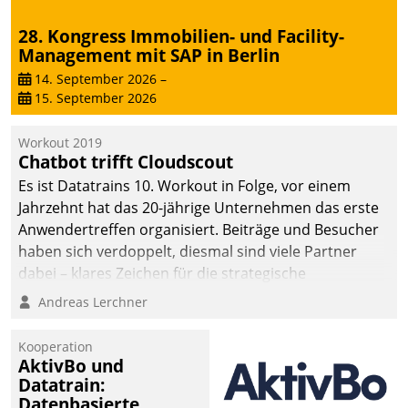
28. Kongress Immobilien- und Facility-
Management mit SAP in Berlin
14. September 2026
–
15. September 2026
Workout 2019
Chatbot trifft Cloudscout
Es ist Datatrains 10. Workout in Folge, vor einem
Jahrzehnt hat das 20-jährige Unternehmen das erste
Anwendertreffen organisiert. Beiträge und Besucher
haben sich verdoppelt, diesmal sind viele Partner
dabei – klares Zeichen für die strategische
Fokussierung auf den Kunden.
Andreas Lerchner
Kooperation
AktivBo und
Datatrain:
Datenbasierte