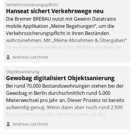
Verkehrssicherungspflicht
Hanseat sichert Verkehrswege neu
Die Bremer BREBAU nutzt mit Gewinn Datatrains
mobile Applikation „Meine Begehungen“, um die
Verkehrssicherungspflicht in ihren Beständen
wahrzunehmen. Mit „Meine Abnahmen & Übergaben“
ist nun ein weiteres Modul des Mobilen Cockpits im
Einsatz.
Andreas Lerchner
Objektsanierung
Gewobag digitalisiert Objektsanierung
Bei rund 70.000 Bestandswohnungen stehen bei der
Gewobag in Berlin durchschnittlich rund 5.000
Mieterwechsel pro Jahr an. Dieser Prozess ist bereits
aufwendig genug. Wenn dann aber noch rund 2.500
Sanierungen pro Jahr mit reinspielen, ist der
Betreuungs- und Organisationsaufwand immens. Im
Andreas Lerchner
Rahmen ihrer Digitalisierungsstrategie hat das