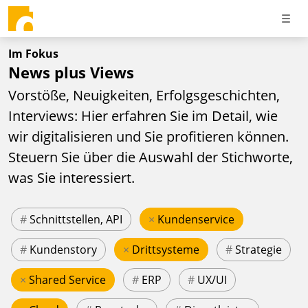
Im Fokus
News plus Views
Vorstöße, Neuigkeiten, Erfolgsgeschichten,
Interviews: Hier erfahren Sie im Detail, wie
wir digitalisieren und Sie profitieren können.
Steuern Sie über die Auswahl der Stichworte,
was Sie interessiert.
#
Schnittstellen, API
×
Kundenservice
#
Kundenstory
×
Drittsysteme
#
Strategie
×
Shared Service
#
ERP
#
UX/UI