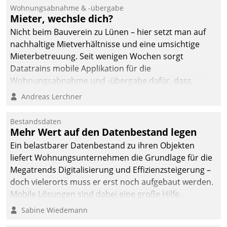
Ressort Kapitalanlage für
Wohnungsabnahme & -übergabe
künftige Aufgaben und
Mieter, wechsle dich?
Herausforderungen
Nicht beim Bauverein zu Lünen – hier setzt man auf
gerüstet.
nachhaltige Mietverhältnisse und eine umsichtige
Mieterbetreuung. Seit wenigen Wochen sorgt
Datatrains mobile Applikation für die
Wohnungsabnahme und -übergabe dafür, dass
Mieter wohlgeordnet kommen und, so es sein muss,
Andreas Lerchner
gehen können.
Bestandsdaten
Mehr Wert auf den Datenbestand legen
Ein belastbarer Datenbestand zu ihren Objekten
liefert Wohnungsunternehmen die Grundlage für die
Megatrends Digitalisierung und Effizienzsteigerung –
doch vielerorts muss er erst noch aufgebaut werden.
Mobile Lösungen sind dabei eine große Hilfe.
Sabine Wiedemann