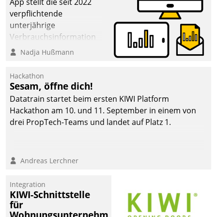
App stellt die seit 2022
verpflichtende
unterjährige
Verbrauchsinformation
schnell, zuverlässig und
Nadja Hußmann
leicht bekömmlich bereit:
Die monatlichen
Hackathon
Mitteilungen zum
Sesam, öffne dich!
Heizungs- und
Datatrain startet beim ersten KIWI Platform
Wasserverbrauch gehen
Hackathon am 10. und 11. September in einem von
automatisiert, vollständig
drei PropTech-Teams und landet auf Platz 1.
und auf Wunsch über
mehrere zuvor
festgelegte
Andreas Lerchner
Kommunikationswege bei
den Empfängern ein.
Integration
KIWI-Schnittstelle
für
Wohnungsunternehmen