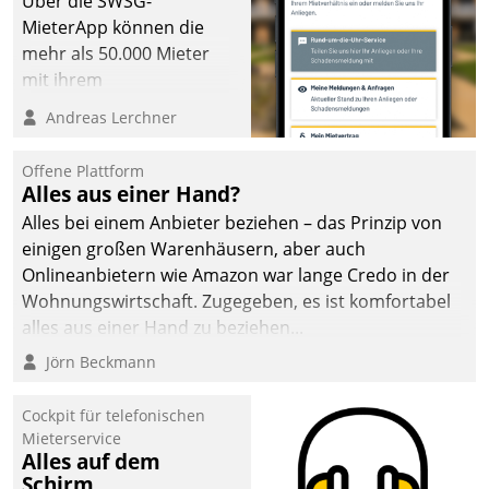
Über die SWSG-
MieterApp können die
mehr als 50.000 Mieter
mit ihrem
Wohnungsunternehmen
Andreas Lerchner
kommunizieren, auf dem
Laufenden bleiben, Daten
Offene Plattform
einsehen und ändern
Alles aus einer Hand?
oder
Alles bei einem Anbieter beziehen – das Prinzip von
Schadensmeldungen
einigen großen Warenhäusern, aber auch
abgeben – rund um die
Onlineanbietern wie Amazon war lange Credo in der
Uhr.
Wohnungswirtschaft. Zugegeben, es ist komfortabel
alles aus einer Hand zu beziehen...
Jörn Beckmann
Cockpit für telefonischen
Mieterservice
Alles auf dem
Schirm