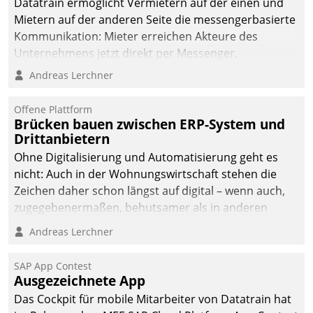
Datatrain ermöglicht Vermietern auf der einen und
die Bereitschaft, sich zu überprüfen, zu hinterfragen
Mietern auf der anderen Seite die messengerbasierte
und zu verändern.
Kommunikation: Mieter erreichen Akteure des
Unternehmens jetzt direkt per Messenger,
Mitarbeiter oder Dienstleister empfangen oder
Andreas Lerchner
versenden die Nachrichten via Cockpit.
Offene Plattform
Brücken bauen zwischen ERP-System und
Drittanbietern
Ohne Digitalisierung und Automatisierung geht es
nicht: Auch in der Wohnungswirtschaft stehen die
Zeichen daher schon längst auf digital – wenn auch,
zugegebenermaßen, behutsamer als in anderen
Branchen.
Andreas Lerchner
SAP App Contest
Ausgezeichnete App
Das Cockpit für mobile Mitarbeiter von Datatrain hat