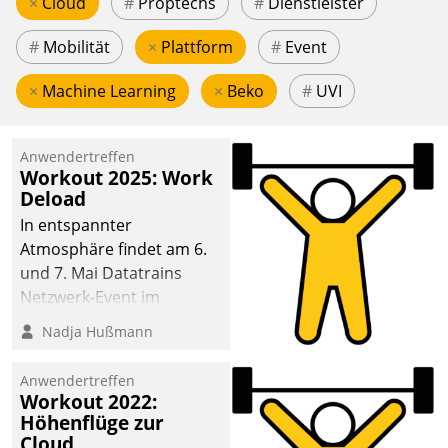
×
Cloud
#
Proptechs
#
Dienstleister
#
Mobilität
×
Plattform
#
Event
×
Machine Learning
×
Beko
#
UVI
Anwendertreffen
Workout 2025: Work
Deload
In entspannter
Atmosphäre findet am 6.
und 7. Mai Datatrains
Netzwerk-Event im
Kunden- und Partnerkreis
Nadja Hußmann
statt. Zentrale Frage: Wie
lassen sich
Anwendertreffen
Mammutprojekte
Workout 2022:
meistern und Workloads
Höhenflüge zur
Cloud
wuppen – bei zunehmend