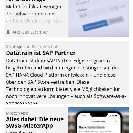
Mehr Flexibilität, weniger
Zeitaufwand und eine
einfache Bedienung - das
verspricht das aktuelle
Andreas Lerchner
Cockpit für mobile
Mitarbeiter von
Strategische Partnerschaft
Datatrain. Die meravis
Datatrain ist SAP Partner
Wohnungsbau- und
Datatrain ist dem SAP PartnerEdge Programm
Immobilien GmbH hat
beigetreten und wird nun eigene Lösungen auf der
sich dabei für den Betrieb
SAP HANA Cloud Platform entwickeln – und diese
der Lösung über die SAP
über den SAP Store vertreiben. Diese
Cloud Platform
Technologieplattform bietet viele Möglichkeiten für
entschieden - als erstes
noch innovativere Lösungen – auch als Software-as-a-
Unternehmen am
Service (SaaS).
Wohnungsmarkt.
Mieter-App
Alles dabei: Die neue
SWSG-MieterApp