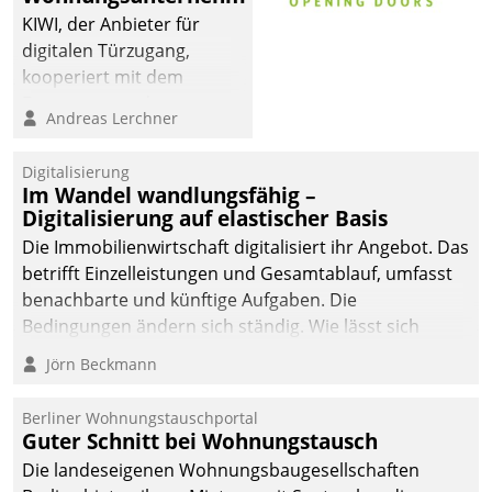
KIWI, der Anbieter für
digitalen Türzugang,
kooperiert mit dem
Beratungs- und
Andreas Lerchner
Softwareentwicklungshaus
Datatrain.
Digitalisierung
Im Wandel wandlungsfähig –
Digitalisierung auf elastischer Basis
Die Immobilienwirtschaft digitalisiert ihr Angebot. Das
betrifft Einzelleistungen und Gesamtablauf, umfasst
benachbarte und künftige Aufgaben. Die
Bedingungen ändern sich ständig. Wie lässt sich
technisch die Kontrolle wahren und zugleich Freiraum
Jörn Beckmann
fürs Wachsen öffnen?
Berliner Wohnungstauschportal
Guter Schnitt bei Wohnungstausch
Die landeseigenen Wohnungsbaugesellschaften