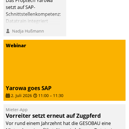
Das Proptech Yarowa
dafür ein Team
setzt auf SAP-
bestehend aus
Schnittstellenkompetenz:
Wohnungsunternehmen
Datatrain integriert
und PropTech.
Yarowas Portal zur
Nadja Hußmann
Vergabe und Verwaltung
von Aufträgen der
Webinar
operativen
Instandhaltung in die
SAP-Systemlandschaft
deutscher
Wohnungsunternehmen
– und beschleunigt damit
Yarowa goes SAP
den Weg vom
2. Juli 2026
11:00
–
11:30
Mieteranliegen zum
Dienstleisterauftrag.
Mieter-App
Vorreiter setzt erneut auf Zugpferd
Vor rund einem Jahrzehnt hat die GESOBAU eine