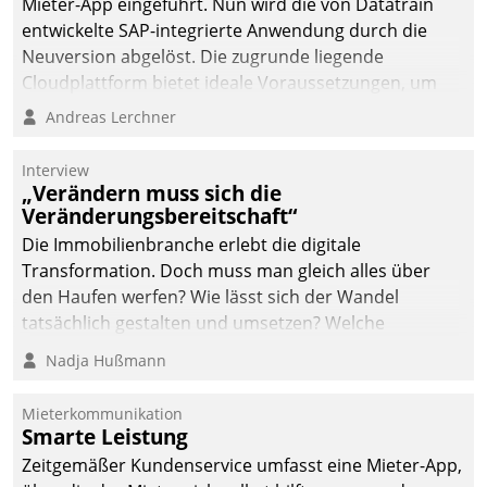
Mieter-App eingeführt. Nun wird die von Datatrain
entwickelte SAP-integrierte Anwendung durch die
Neuversion abgelöst. Die zugrunde liegende
Cloudplattform bietet ideale Voraussetzungen, um
die Funktionalität der App zu erweitern und weitere
Andreas Lerchner
innovative Apps, auch von Drittanbietern, in SAP zu
integrieren.
Interview
„Verändern muss sich die
Veränderungsbereitschaft“
Die Immobilienbranche erlebt die digitale
Transformation. Doch muss man gleich alles über
den Haufen werfen? Wie lässt sich der Wandel
tatsächlich gestalten und umsetzen? Welche
Argumente zählen wirklich?
Nadja Hußmann
Mieterkommunikation
Smarte Leistung
Zeitgemäßer Kundenservice umfasst eine Mieter-App,