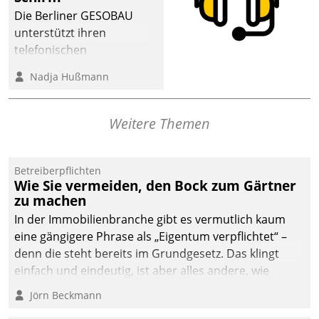
Die Berliner GESOBAU
unterstützt ihren
telefonischen
Mieterservice mit einem
Nadja Hußmann
digitalen Cockpit, das
situationsbezogen
passende Fragen und
Weitere Themen
Schlagworte auswirft.
Eine intuitive
Dialogführung ermöglicht
Betreiberpflichten
Wie Sie vermeiden, den Bock zum Gärtner
dem externen
zu machen
Serviceteam, Anrufe von
In der Immobilienbranche gibt es vermutlich kaum
Mietenden zügiger und
eine gängigere Phrase als „Eigentum verpflichtet“ –
effizienter zu bearbeiten.
denn die steht bereits im Grundgesetz. Das klingt
einfach und eindeutig, ist aber alles andere, wie
Branchenbeschäftigte wissen. Denn mit der
Jörn Beckmann
Verantwortung folgen Verpflichtungen.