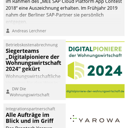
im Rahmen des „MEE SAP Cloud Platform App Contest
2018“ eine Auszeichnung erhalten. Im Frühjahr 2019
nahm der Berliner SAP-Partner sie persönlich
entgegen.
Andreas Lerchner
Betriebskostenabrechnung
Siegerteams
„Digitalpioniere der
Wohnungswirtschaft
2024“ gekürt
Wohnungswirtschaftliche
Vorreiter für den Weg in
DW Die
eine digitale Zukunft zu
Wohnungswirtschaft
finden, ist das Ziel des
Awards „Digitalpioniere
Integrationspartnerschaft
der
Alle Aufträge im
Wohnungswirtschaft“.
Blick und im Griff
Bewerben können sich