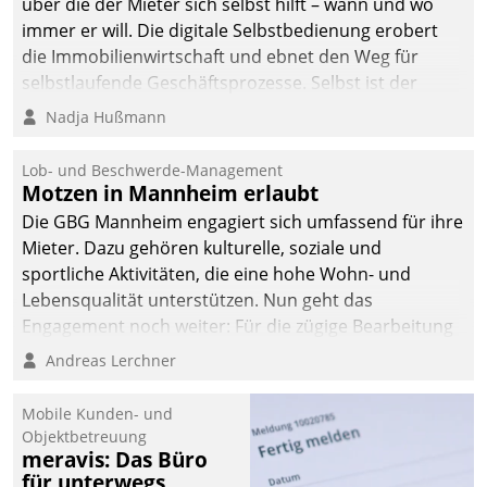
über die der Mieter sich selbst hilft – wann und wo
immer er will. Die digitale Selbstbedienung erobert
die Immobilienwirtschaft und ebnet den Weg für
selbstlaufende Geschäftsprozesse. Selbst ist der
Kunde und smart der Serviceanbieter.
Nadja Hußmann
Lob- und Beschwerde-Management
Motzen in Mannheim erlaubt
Die GBG Mannheim engagiert sich umfassend für ihre
Mieter. Dazu gehören kulturelle, soziale und
sportliche Aktivitäten, die eine hohe Wohn- und
Lebensqualität unterstützen. Nun geht das
Engagement noch weiter: Für die zügige Bearbeitung
von Beschwerden – oder Lob – richtet das
Andreas Lerchner
Unternehmen mit Datatrains Applikation fürs Lob-
und Beschwerde-Management einen eigenen Kanal
Mobile Kunden- und
ein.
Objektbetreuung
meravis: Das Büro
für unterwegs