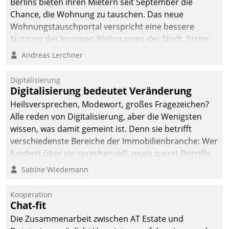
Berlins bieten ihren Mietern seit September die
Chance, die Wohnung zu tauschen. Das neue
Wohnungstauschportal verspricht eine bessere
Nutzung des knappen Wohnraums der Stadt. Erster
Anwendungsfall für Datatrains Lösung API-Hub mit
Andreas Lerchner
Schnittstellen zu den ERP-Systemen der
Unternehmen.
Digitalisierung
Digitalisierung bedeutet Veränderung
Heilsversprechen, Modewort, großes Fragezeichen?
Alle reden von Digitalisierung, aber die Wenigsten
wissen, was damit gemeint ist. Denn sie betrifft
verschiedenste Bereiche der Immobilienbranche: Wer
fundiert über sie sprechen will, muss zuerst Begriffe
klären. Ein Aspekt ist die betriebliche Optimierung:
Sabine Wiedemann
Moderne Softwarelösungen ermöglichen große
Einsparungen durch optimierte und automatisierte
Kooperation
Prozesse. Doch man darf nicht zu viel erwarten: Allein
Chat-fit
mit der Einführung einer neuen Software ist es nicht
Die Zusammenarbeit zwischen AT Estate und
getan. Die Digitalisierung erfordert von Unternehmen