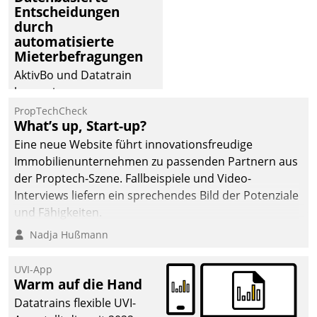
Entscheidungen
durch
automatisierte
Mieterbefragungen
AktivBo und Datatrain
kooperieren –
Immobilienunternehmen
PropTechCheck
What’s up, Start-up?
profitieren: Die nahtlose
Integration der Lösungen
Eine neue Website führt innovationsfreudige
von AktivBo und
Immobilienunternehmen zu passenden Partnern aus
Datatrain ermöglicht
der Proptech-Szene. Fallbeispiele und Video-
automatisiert ausgelöste,
Interviews liefern ein sprechendes Bild der Potenziale
zielgerichtete
und Fähigkeiten.
Mieterbefragungen – eine
Nadja Hußmann
starke Grundlage für
intelligente,
UVI-App
datengestützte
Warm auf die Hand
Entscheidungen.
Datatrains flexible UVI-