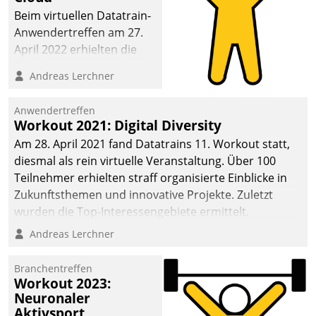
anspruchsvollen
Beim virtuellen Datatrain-
Aufgaben und
Anwendertreffen am 27.
abnehmendem
April 2022 erhielten die
Nachwuchs?
Teilnehmerinnen und
Andreas Lerchner
Teilnehmer kurzweilige
Einblicke in innovative
Anwendertreffen
Cloud-Strategien und -
Workout 2021: Digital Diversity
Lösungen mit hohem
Am 28. April 2021 fand Datatrains 11. Workout statt,
Zukunftspotenzial.
diesmal als rein virtuelle Veranstaltung. Über 100
Teilnehmer erhielten straff organisierte Einblicke in
Zukunftsthemen und innovative Projekte. Zuletzt
wurden die Top-Interessengebiete ermittelt.
Andreas Lerchner
Branchentreffen
Workout 2023:
Neuronaler
Aktivsport