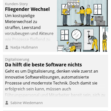
befolgt werden.
Kunden-Story
Fliegender Wechsel
Um kostspielige
Mieterwechsel zu
straffen, Leerstand
vorzubeugen und Akteure
wie Prozesse fließend zu
vernetzen, nutzt die
Nadja Hußmann
Berliner Gewobag seit
Jahresbeginn eine
Digitalisierung
Überblick, Einsicht und
Da hilft die beste Software nichts
Eingriff bietende Lösung.
Geht es um Digitalisierung, denken viele zuerst an
Zur Entwicklung setzte
innovative Softwarelösungen, automatisierte
man auf
Prozesse und modernste Technik. Doch damit sie
Cloudtechnologie,
erfolgreich sein kann, müssen auch
bewährte und Startup-
Führungspersonal und Mitarbeiter bereit sein, sich zu
Partner sowie erstmals
verändern und anzupassen, sonst werden sie an ihr
Sabine Wiedemann
agile Projektmethoden.
scheitern.