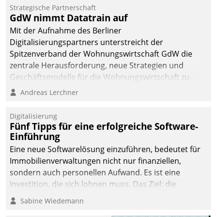
kommunale Wohnungsbauunternehmen daher
Strategische Partnerschaft
gemeinsam mit der Berliner Datatrain GmbH den
GdW nimmt Datatrain auf
Teilprozess der Objektsanierung digitalisiert.
Mit der Aufnahme des Berliner
Digitalisierungspartners unterstreicht der
Spitzenverband der Wohnungswirtschaft GdW die
zentrale Herausforderung, neue Strategien und
Geschäftsmodelle für die Wohnungswirtschaft zu
entwickeln.
Andreas Lerchner
Digitalisierung
Fünf Tipps für eine erfolgreiche Software-
Einführung
Eine neue Softwarelösung einzuführen, bedeutet für
Immobilienverwaltungen nicht nur finanziellen,
sondern auch personellen Aufwand. Es ist eine
Investition, die sich lohnen muss. Das Ziel: die
nachhaltige Optimierung der Geschäftsabläufe. Damit
Sabine Wiedemann
dieses Ziel erreicht wird, sollten einige Grundregeln