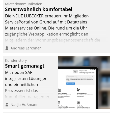
Mieterkommunikation
Smartwohnlich komfortabel
Die NEUE LÜBECKER erneuert ihr Mitglieder-
ServicePortal von Grund auf mit Datatrains
Mieterservices Online. Die rund um die Uhr
zugängliche Webapplikation ermöglicht den
Mitgliedern der Wohnungs­bau­genossenschaft die
Kontaktaufnahme per Smartphone, Tablet oder PC.
Andreas Lerchner
Kundenstory
Smart gemanagt
Mit neuen SAP-
integrierten Lösungen
und einheitlichen
Prozessen ist das
Immobilienmanagement
der Bayerischen
Nadja Hußmann
Versorgungskammer im