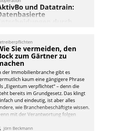
ooperation
AktivBo und Datatrain:
Datenbasierte
Entscheidungen durch
automatisierte
Mieterbefragungen
etreiberpflichten
ktivBo und Datatrain kooperieren –
Wie Sie vermeiden, den
mmobilienunternehmen profitieren: Die
Bock zum Gärtner zu
ahtlose Integration der Lösungen von
machen
ktivBo und Datatrain ermöglicht
n der Immobilienbranche gibt es
utomatisiert ausgelöste, zielgerichtete
ermutlich kaum eine gängigere Phrase
ieterbefragungen – eine starke
ls „Eigentum verpflichtet“ – denn die
rundlage für intelligente, datengestützte
teht bereits im Grundgesetz. Das klingt
ntscheidungen.
infach und eindeutig, ist aber alles
ndere, wie Branchenbeschäftigte wissen.
enn mit der Verantwortung folgen
erpflichtungen.
Jörn Beckmann