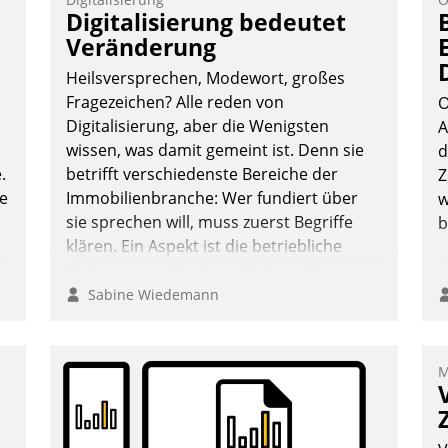
T
Digitalisierung bedeutet
i
Veränderung
L
Heilsversprechen, Modewort, großes
Fragezeichen? Alle reden von
O
Digitalisierung, aber die Wenigsten
A
wissen, was damit gemeint ist. Denn sie
d
.
betrifft verschiedenste Bereiche der
Z
te
Immobilienbranche: Wer fundiert über
w
sie sprechen will, muss zuerst Begriffe
b
klären. Ein Aspekt ist die betriebliche
Optimierung: Moderne Softwarelösungen
ermöglichen große Einsparungen durch
Sabine Wiedemann
optimierte und automatisierte Prozesse.
Doch man darf nicht zu viel erwarten:
Allein mit der Einführung einer neuen
M
Software ist es nicht getan. Die
Digitalisierung erfordert von
Unternehmen die Bereitschaft, sich zu