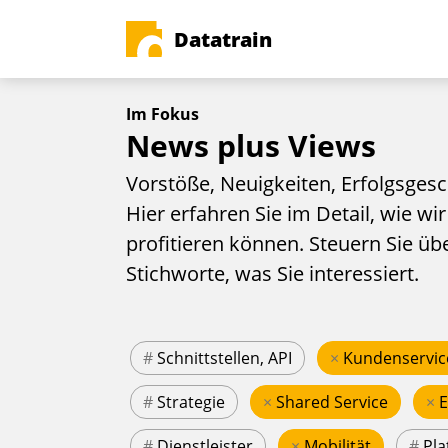
Datatrain
Im Fokus
News plus Views
Vorstöße, Neuigkeiten, Erfolgsgesc
Hier erfahren Sie im Detail, wie wir
profitieren können. Steuern Sie üb
Stichworte, was Sie interessiert.
#
Schnittstellen, API
×
Kundenservic
#
Strategie
×
Shared Service
×
#
Dienstleister
×
Mobilität
#
Pla