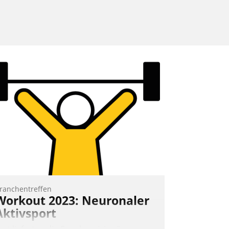
ranchentreffen
Workout 2023: Neuronaler
Aktivsport
rst lieferten die Speaker visionäre