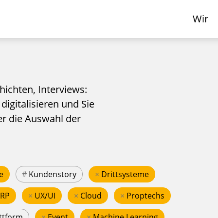
Wir
hichten, Interviews:
 digitalisieren und Sie
er die Auswahl der
e
#
Kundenstory
×
Drittsysteme
ERP
×
UX/UI
×
Cloud
×
Proptechs
ttform
×
Event
×
Machine Learning