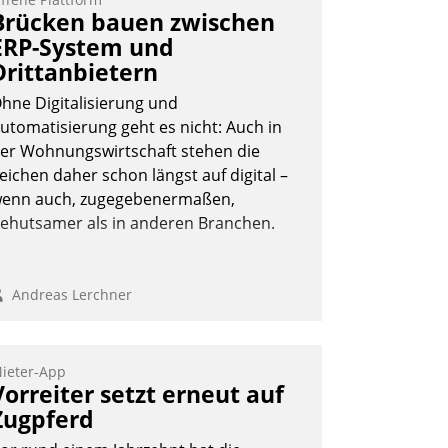
eilnehmer kurzweilige Einblicke in
Brücken bauen zwischen
nnovative Cloud-Strategien und -
ERP-System und
ösungen mit hohem Zukunftspotenzial.
Drittanbietern
hne Digitalisierung und
utomatisierung geht es nicht: Auch in
er Wohnungswirtschaft stehen die
Andreas Lerchner
eichen daher schon längst auf digital –
enn auch, zugegebenermaßen,
ehutsamer als in anderen Branchen.
Andreas Lerchner
ieter-App
Vorreiter setzt erneut auf
Zugpferd