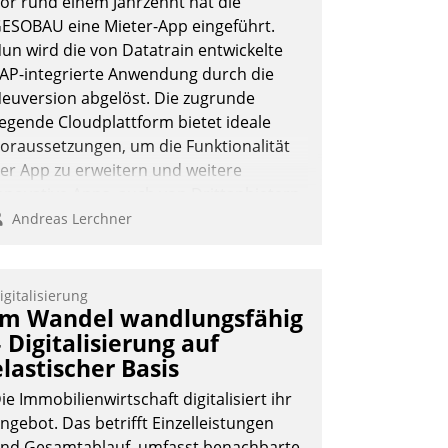
or rund einem Jahrzehnt hat die
ESOBAU eine Mieter-App eingeführt.
un wird die von Datatrain entwickelte
AP-integrierte Anwendung durch die
euversion abgelöst. Die zugrunde
iegende Cloudplattform bietet ideale
oraussetzungen, um die Funktionalität
er App zu erweitern und weitere
nnovative Apps, auch von Drittanbietern,
n SAP zu integrieren.
Andreas Lerchner
igitalisierung
Im Wandel wandlungsfähig
– Digitalisierung auf
elastischer Basis
ie Immobilienwirtschaft digitalisiert ihr
ngebot. Das betrifft Einzelleistungen
nd Gesamtablauf, umfasst benachbarte