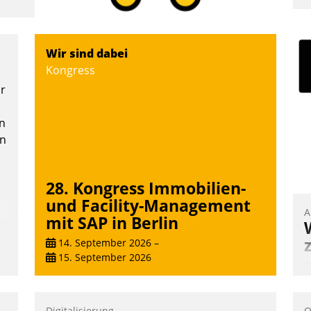
I
a
V
Wir sind dabei
D
Kongress
N
or
n
en
28. Kongress Immobilien-
und Facility-Management
A
mit SAP in Berlin
14. September 2026
–
15. September 2026
B
A
e
Digitalisierung
O