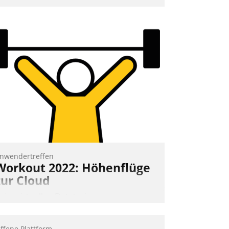
mpulse, dann wurden die Gäste selbst
ktiv und sammelten methodisch
ernetzungsideen fürs Quartier.
azwischen zeigte Datatrain, was es
eues zu bieten hat.
Nadja Hußmann
nwendertreffen
Workout 2022: Höhenflüge
zur Cloud
eim virtuellen Datatrain-
nwendertreffen am 27. April 2022
rhielten die Teilnehmerinnen und
ffene Plattform