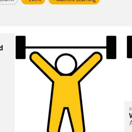
d
B
E