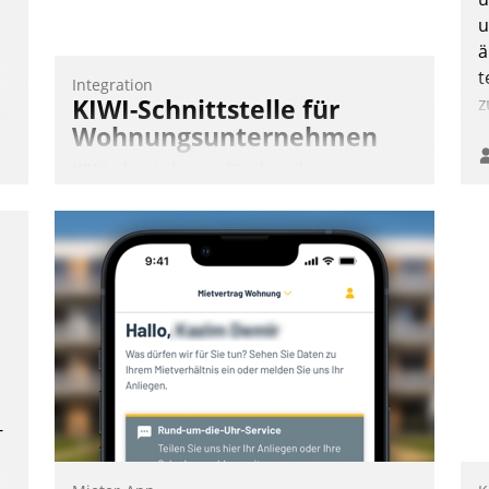
Nadja Hußmann
u
ä
t
Integration
KIWI-Schnittstelle für
z
Wohnungsunternehmen
KIWI, der Anbieter für digitalen
Türzugang, kooperiert mit dem
Beratungs- und
Softwareentwicklungshaus Datatrain.
Andreas Lerchner
-