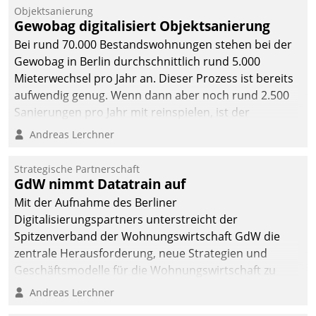
Objektsanierung
Gewobag digitalisiert Objektsanierung
Bei rund 70.000 Bestandswohnungen stehen bei der
Gewobag in Berlin durchschnittlich rund 5.000
Mieterwechsel pro Jahr an. Dieser Prozess ist bereits
aufwendig genug. Wenn dann aber noch rund 2.500
Sanierungen pro Jahr mit reinspielen, ist der
Betreuungs- und Organisationsaufwand immens. Im
Andreas Lerchner
Rahmen ihrer Digitalisierungsstrategie hat das
kommunale Wohnungsbauunternehmen daher
Strategische Partnerschaft
gemeinsam mit der Berliner Datatrain GmbH den
GdW nimmt Datatrain auf
Teilprozess der Objektsanierung digitalisiert.
Mit der Aufnahme des Berliner
Digitalisierungspartners unterstreicht der
Spitzenverband der Wohnungswirtschaft GdW die
zentrale Herausforderung, neue Strategien und
Geschäftsmodelle für die Wohnungswirtschaft zu
entwickeln.
Andreas Lerchner