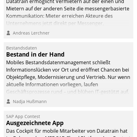
Datatrain ermöglicht Vermietern auf der einen und
Mietern auf der anderen Seite die messengerbasierte
Kommunikation: Mieter erreichen Akteure des
Unternehmens jetzt direkt per Messenger,
Mitarbeiter oder Dienstleister empfangen oder
Andreas Lerchner
versenden die Nachrichten via Cockpit.
Bestandsdaten
Bestand in der Hand
Mobiles Bestandsdatenmanagement schließt
Informationslücken vor Ort und eröffnet Chancen bei
Objektpflege, Modernisierung und Vertrieb. Nur wenn
aktuelle Informationen vorliegen, laufen
Geschäftsprozesse rund – und blühen IT-gestützt auf.
Nadja Hußmann
SAP App Contest
Ausgezeichnete App
Das Cockpit für mobile Mitarbeiter von Datatrain hat