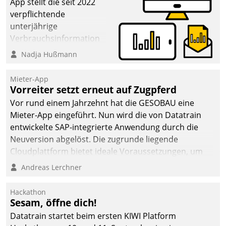
App stellt die seit 2022
verpflichtende
unterjährige
Verbrauchsinformation
schnell, zuverlässig und
Nadja Hußmann
leicht bekömmlich bereit:
Die monatlichen
Mieter-App
Mitteilungen zum
Vorreiter setzt erneut auf Zugpferd
Heizungs- und
Vor rund einem Jahrzehnt hat die GESOBAU eine
Wasserverbrauch gehen
Mieter-App eingeführt. Nun wird die von Datatrain
automatisiert, vollständig
entwickelte SAP-integrierte Anwendung durch die
und auf Wunsch über
Neuversion abgelöst. Die zugrunde liegende
mehrere zuvor
Cloudplattform bietet ideale Voraussetzungen, um
festgelegte
die Funktionalität der App zu erweitern und weitere
Andreas Lerchner
Kommunikationswege bei
innovative Apps, auch von Drittanbietern, in SAP zu
den Empfängern ein.
integrieren.
Hackathon
Sesam, öffne dich!
Datatrain startet beim ersten KIWI Platform