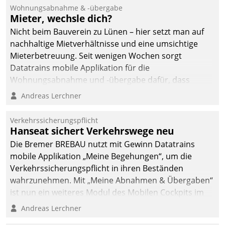
Ressort Kapitalanlage für
Wohnungsabnahme & -übergabe
künftige Aufgaben und
Mieter, wechsle dich?
Herausforderungen
Nicht beim Bauverein zu Lünen – hier setzt man auf
gerüstet.
nachhaltige Mietverhältnisse und eine umsichtige
Mieterbetreuung. Seit wenigen Wochen sorgt
Datatrains mobile Applikation für die
Wohnungsabnahme und -übergabe dafür, dass
Mieter wohlgeordnet kommen und, so es sein muss,
Andreas Lerchner
gehen können.
Verkehrssicherungspflicht
Hanseat sichert Verkehrswege neu
Die Bremer BREBAU nutzt mit Gewinn Datatrains
mobile Applikation „Meine Begehungen“, um die
Verkehrssicherungspflicht in ihren Beständen
wahrzunehmen. Mit „Meine Abnahmen & Übergaben“
ist nun ein weiteres Modul des Mobilen Cockpits im
Einsatz.
Andreas Lerchner