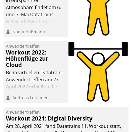
In entspannter
Atmosphäre findet am 6.
und 7. Mai Datatrains
Netzwerk-Event im
Kunden- und Partnerkreis
Nadja Hußmann
statt. Zentrale Frage: Wie
lassen sich
Anwendertreffen
Mammutprojekte
Workout 2022:
meistern und Workloads
Höhenflüge zur
Cloud
wuppen – bei zunehmend
anspruchsvollen
Beim virtuellen Datatrain-
Aufgaben und
Anwendertreffen am 27.
abnehmendem
April 2022 erhielten die
Nachwuchs?
Teilnehmerinnen und
Andreas Lerchner
Teilnehmer kurzweilige
Einblicke in innovative
Anwendertreffen
Cloud-Strategien und -
Workout 2021: Digital Diversity
Lösungen mit hohem
Am 28. April 2021 fand Datatrains 11. Workout statt,
Zukunftspotenzial.