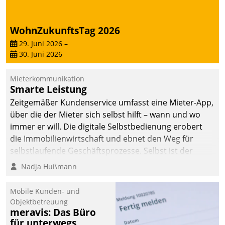
von AktivBo und
Datatrain ermöglicht
automatisiert ausgelöste,
WohnZukunftsTag 2026
zielgerichtete
29. Juni 2026
–
Mieterbefragungen – eine
30. Juni 2026
starke Grundlage für
intelligente,
Mieterkommunikation
datengestützte
Smarte Leistung
Entscheidungen.
Zeitgemäßer Kundenservice umfasst eine Mieter-App,
über die der Mieter sich selbst hilft – wann und wo
immer er will. Die digitale Selbstbedienung erobert
die Immobilienwirtschaft und ebnet den Weg für
selbstlaufende Geschäftsprozesse. Selbst ist der
Kunde und smart der Serviceanbieter.
Nadja Hußmann
Mobile Kunden- und
Objektbetreuung
meravis: Das Büro
für unterwegs