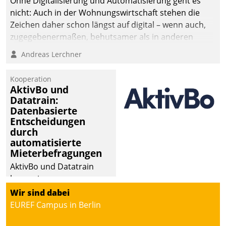
Ohne Digitalisierung und Automatisierung geht es
die Bereitschaft, sich zu überprüfen, zu hinterfragen
nicht: Auch in der Wohnungswirtschaft stehen die
und zu verändern.
Zeichen daher schon längst auf digital – wenn auch,
zugegebenermaßen, behutsamer als in anderen
Branchen.
Andreas Lerchner
Kooperation
AktivBo und
Datatrain:
Datenbasierte
Entscheidungen
durch
automatisierte
Mieterbefragungen
AktivBo und Datatrain
kooperieren –
Immobilienunternehmen
Wir sind dabei
profitieren: Die nahtlose
EUREF Campus in Berlin
Integration der Lösungen