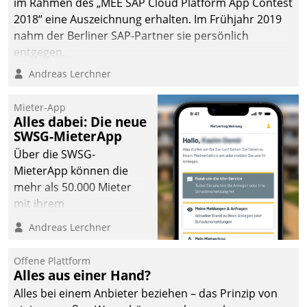
im Rahmen des „MEE SAP Cloud Platform App Contest
2018“ eine Auszeichnung erhalten. Im Frühjahr 2019
nahm der Berliner SAP-Partner sie persönlich
entgegen.
Andreas Lerchner
Mieter-App
Alles dabei: Die neue
SWSG-MieterApp
Über die SWSG-
MieterApp können die
mehr als 50.000 Mieter
mit ihrem
Wohnungsunternehmen
Andreas Lerchner
kommunizieren, auf dem
Laufenden bleiben, Daten
Offene Plattform
einsehen und ändern
Alles aus einer Hand?
oder
Alles bei einem Anbieter beziehen – das Prinzip von
Schadensmeldungen