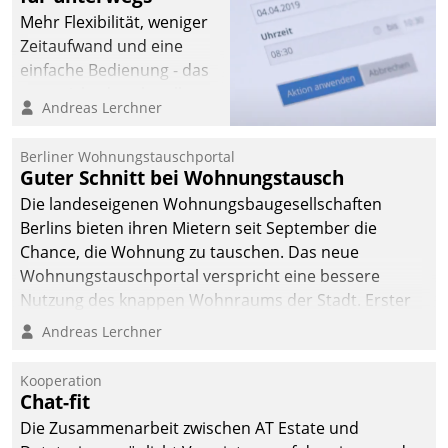
Mehr Flexibilität, weniger
Zeitaufwand und eine
einfache Bedienung - das
verspricht das aktuelle
Andreas Lerchner
Cockpit für mobile
Mitarbeiter von
Berliner Wohnungstauschportal
Datatrain. Die meravis
Guter Schnitt bei Wohnungstausch
Wohnungsbau- und
Die landeseigenen Wohnungsbaugesellschaften
Immobilien GmbH hat
Berlins bieten ihren Mietern seit September die
sich dabei für den Betrieb
Chance, die Wohnung zu tauschen. Das neue
der Lösung über die SAP
Wohnungstauschportal verspricht eine bessere
Cloud Platform
Nutzung des knappen Wohnraums der Stadt. Erster
entschieden - als erstes
Anwendungsfall für Datatrains Lösung API-Hub mit
Andreas Lerchner
Unternehmen am
Schnittstellen zu den ERP-Systemen der
Wohnungsmarkt.
Unternehmen.
Kooperation
Chat-fit
Die Zusammenarbeit zwischen AT Estate und