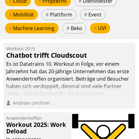
×
Cloud
×
Proptechs
#
Dienstleister
×
Mobilität
#
Plattform
#
Event
×
Machine Learning
#
Beko
×
UVI
Workout 2019
Chatbot trifft Cloudscout
Es ist Datatrains 10. Workout in Folge, vor einem
Jahrzehnt hat das 20-jährige Unternehmen das erste
Anwendertreffen organisiert. Beiträge und Besucher
haben sich verdoppelt, diesmal sind viele Partner
dabei – klares Zeichen für die strategische
Fokussierung auf den Kunden.
Andreas Lerchner
Anwendertreffen
Workout 2025: Work
Deload