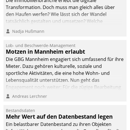
Die Immobilienbranche erlebt die digitale
Transformation. Doch muss man gleich alles über
den Haufen werfen? Wie lässt sich der Wandel
tatsächlich gestalten und umsetzen? Welche
Argumente zählen wirklich?
Nadja Hußmann
Lob- und Beschwerde-Management
Motzen in Mannheim erlaubt
Die GBG Mannheim engagiert sich umfassend für ihre
Mieter. Dazu gehören kulturelle, soziale und
sportliche Aktivitäten, die eine hohe Wohn- und
Lebensqualität unterstützen. Nun geht das
Engagement noch weiter: Für die zügige Bearbeitung
von Beschwerden – oder Lob – richtet das
Andreas Lerchner
Unternehmen mit Datatrains Applikation fürs Lob-
und Beschwerde-Management einen eigenen Kanal
Bestandsdaten
ein.
Mehr Wert auf den Datenbestand legen
Ein belastbarer Datenbestand zu ihren Objekten