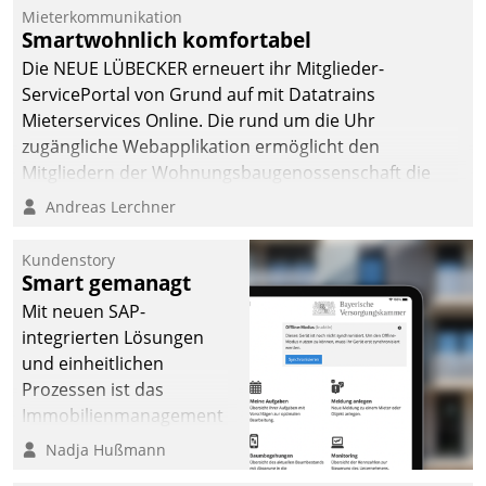
Dialogführung ermöglicht
Mieterkommunikation
Smartwohnlich komfortabel
dem externen
Serviceteam, Anrufe von
Die NEUE LÜBECKER erneuert ihr Mitglieder-
Mietenden zügiger und
ServicePortal von Grund auf mit Datatrains
effizienter zu bearbeiten.
Mieterservices Online. Die rund um die Uhr
zugängliche Webapplikation ermöglicht den
Mitgliedern der Wohnungs­bau­genossenschaft die
Kontaktaufnahme per Smartphone, Tablet oder PC.
Andreas Lerchner
Kundenstory
Smart gemanagt
Mit neuen SAP-
integrierten Lösungen
und einheitlichen
Prozessen ist das
Immobilienmanagement
der Bayerischen
Nadja Hußmann
Versorgungskammer im