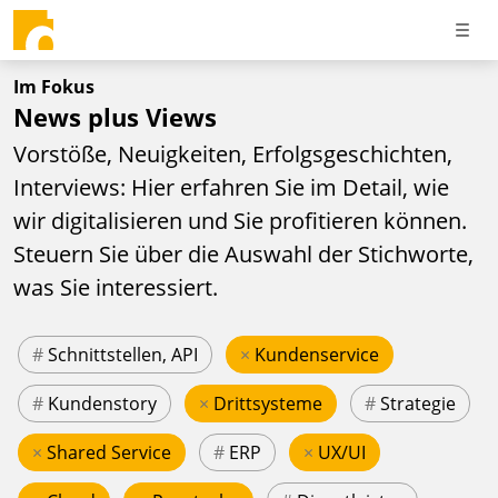
Im Fokus
News plus Views
Vorstöße, Neuigkeiten, Erfolgsgeschichten,
Interviews: Hier erfahren Sie im Detail, wie
wir digitalisieren und Sie profitieren können.
Steuern Sie über die Auswahl der Stichworte,
was Sie interessiert.
#
Schnittstellen, API
×
Kundenservice
#
Kundenstory
×
Drittsysteme
#
Strategie
×
Shared Service
#
ERP
×
UX/UI