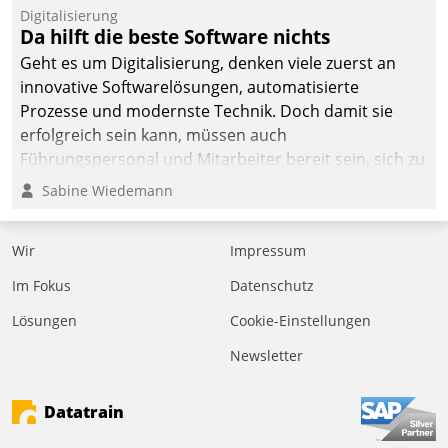
Jahresbeginn eine
Digitalisierung
Überblick, Einsicht und
Da hilft die beste Software nichts
Eingriff bietende Lösung.
Geht es um Digitalisierung, denken viele zuerst an
Zur Entwicklung setzte
innovative Softwarelösungen, automatisierte
man auf
Prozesse und modernste Technik. Doch damit sie
Cloudtechnologie,
erfolgreich sein kann, müssen auch
bewährte und Startup-
Führungspersonal und Mitarbeiter bereit sein, sich zu
Partner sowie erstmals
verändern und anzupassen, sonst werden sie an ihr
Sabine Wiedemann
agile Projektmethoden.
scheitern.
Wir
Impressum
Im Fokus
Datenschutz
Lösungen
Cookie-Einstellungen
Newsletter
Datatrain