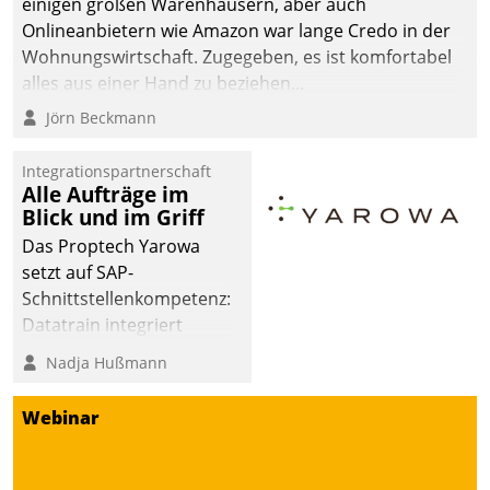
einigen großen Warenhäusern, aber auch
abgeben – rund um die
Onlineanbietern wie Amazon war lange Credo in der
Uhr.
Wohnungswirtschaft. Zugegeben, es ist komfortabel
alles aus einer Hand zu beziehen...
Jörn Beckmann
Integrationspartnerschaft
Alle Aufträge im
Blick und im Griff
Das Proptech Yarowa
setzt auf SAP-
Schnittstellenkompetenz:
Datatrain integriert
Yarowas Portal zur
Nadja Hußmann
Vergabe und Verwaltung
von Aufträgen der
Webinar
operativen
Instandhaltung in die
SAP-Systemlandschaft