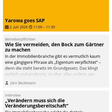
deutscher
Wohnungsunternehmen
– und beschleunigt damit
Yarowa goes SAP
den Weg vom
2. Juli 2026
11:00
–
11:30
Mieteranliegen zum
Dienstleisterauftrag.
Betreiberpflichten
Wie Sie vermeiden, den Bock zum Gärtner
zu machen
In der Immobilienbranche gibt es vermutlich kaum
eine gängigere Phrase als „Eigentum verpflichtet“ –
denn die steht bereits im Grundgesetz. Das klingt
einfach und eindeutig, ist aber alles andere, wie
Branchenbeschäftigte wissen. Denn mit der
Jörn Beckmann
Verantwortung folgen Verpflichtungen.
Interview
„Verändern muss sich die
Veränderungsbereitschaft“