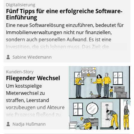
Digitalisierung
Fünf Tipps für eine erfolgreiche Software-
Einführung
Eine neue Softwarelösung einzuführen, bedeutet für
Immobilienverwaltungen nicht nur finanziellen,
sondern auch personellen Aufwand. Es ist eine
Investition, die sich lohnen muss. Das Ziel: die
nachhaltige Optimierung der Geschäftsabläufe. Damit
Sabine Wiedemann
dieses Ziel erreicht wird, sollten einige Grundregeln
befolgt werden.
Kunden-Story
Fliegender Wechsel
Um kostspielige
Mieterwechsel zu
straffen, Leerstand
vorzubeugen und Akteure
wie Prozesse fließend zu
vernetzen, nutzt die
Nadja Hußmann
Berliner Gewobag seit