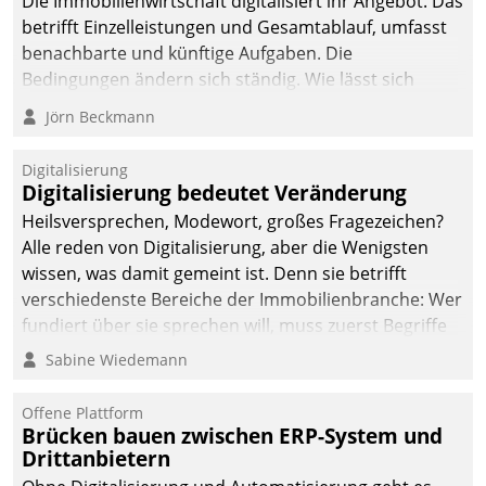
Die Immobilienwirtschaft digitalisiert ihr Angebot. Das
betrifft Einzelleistungen und Gesamtablauf, umfasst
benachbarte und künftige Aufgaben. Die
Bedingungen ändern sich ständig. Wie lässt sich
technisch die Kontrolle wahren und zugleich Freiraum
Jörn Beckmann
fürs Wachsen öffnen?
Digitalisierung
Digitalisierung bedeutet Veränderung
Heilsversprechen, Modewort, großes Fragezeichen?
Alle reden von Digitalisierung, aber die Wenigsten
wissen, was damit gemeint ist. Denn sie betrifft
verschiedenste Bereiche der Immobilienbranche: Wer
fundiert über sie sprechen will, muss zuerst Begriffe
klären. Ein Aspekt ist die betriebliche Optimierung:
Sabine Wiedemann
Moderne Softwarelösungen ermöglichen große
Einsparungen durch optimierte und automatisierte
Offene Plattform
Prozesse. Doch man darf nicht zu viel erwarten: Allein
Brücken bauen zwischen ERP-System und
Drittanbietern
mit der Einführung einer neuen Software ist es nicht
getan. Die Digitalisierung erfordert von Unternehmen