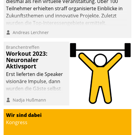
diesmal als rein virtuelle Veranstaltung. Über 100
Teilnehmer erhielten straff organisierte Einblicke in
Zukunftsthemen und innovative Projekte. Zuletzt
wurden die Top-Interessengebiete ermittelt.
Andreas Lerchner
Branchentreffen
Workout 2023:
Neuronaler
Aktivsport
Erst lieferten die Speaker
visionäre Impulse, dann
wurden die Gäste selbst
aktiv und sammelten
Nadja Hußmann
methodisch
Vernetzungsideen fürs
Wir sind dabei
Quartier. Dazwischen
Kongress
zeigte Datatrain, was es
Neues zu bieten hat.