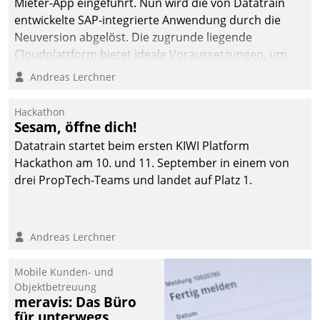
Mieter-App eingeführt. Nun wird die von Datatrain
entwickelte SAP-integrierte Anwendung durch die
Neuversion abgelöst. Die zugrunde liegende
Cloudplattform bietet ideale Voraussetzungen, um
die Funktionalität der App zu erweitern und weitere
Andreas Lerchner
innovative Apps, auch von Drittanbietern, in SAP zu
integrieren.
Hackathon
Sesam, öffne dich!
Datatrain startet beim ersten KIWI Platform
Hackathon am 10. und 11. September in einem von
drei PropTech-Teams und landet auf Platz 1.
Andreas Lerchner
Mobile Kunden- und
Objektbetreuung
meravis: Das Büro
für unterwegs