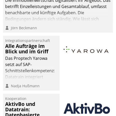
Die Immobilienwirtschaft digitalisiert ihr Angebot. Das
betrifft Einzelleistungen und Gesamtablauf, umfasst
benachbarte und künftige Aufgaben. Die
Bedingungen ändern sich ständig. Wie lässt sich
technisch die Kontrolle wahren und zugleich Freiraum
Jörn Beckmann
fürs Wachsen öffnen?
Integrationspartnerschaft
Alle Aufträge im
Blick und im Griff
Das Proptech Yarowa
setzt auf SAP-
Schnittstellenkompetenz:
Datatrain integriert
Yarowas Portal zur
Nadja Hußmann
Vergabe und Verwaltung
von Aufträgen der
Kooperation
operativen
AktivBo und
Instandhaltung in die
Datatrain:
Datenbasierte
SAP-Systemlandschaft