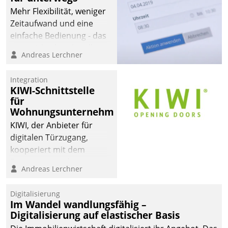
Mehr Flexibilität, weniger
Zeitaufwand und eine
einfache Bedienung - das
verspricht das aktuelle
Andreas Lerchner
Cockpit für mobile
Mitarbeiter von
Integration
Datatrain. Die meravis
KIWI-Schnittstelle
Wohnungsbau- und
für
Immobilien GmbH hat
Wohnungsunternehmen
sich dabei für den Betrieb
KIWI, der Anbieter für
der Lösung über die SAP
digitalen Türzugang,
Cloud Platform
kooperiert mit dem
entschieden - als erstes
Beratungs- und
Andreas Lerchner
Unternehmen am
Softwareentwicklungshaus
Wohnungsmarkt.
Datatrain.
Digitalisierung
Im Wandel wandlungsfähig –
Digitalisierung auf elastischer Basis