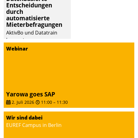
Entscheidungen
deutscher
durch
Wohnungsunternehmen
automatisierte
– und beschleunigt damit
Mieterbefragungen
den Weg vom
AktivBo und Datatrain
Mieteranliegen zum
kooperieren –
Dienstleisterauftrag.
Immobilienunternehmen
Webinar
profitieren: Die nahtlose
Integration der Lösungen
von AktivBo und
Datatrain ermöglicht
automatisiert ausgelöste,
zielgerichtete
Yarowa goes SAP
Mieterbefragungen – eine
2. Juli 2026
11:00
–
11:30
starke Grundlage für
intelligente,
Wir sind dabei
datengestützte
EUREF Campus in Berlin
Entscheidungen.