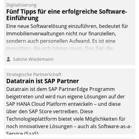
Digitalisierung
Fünf Tipps für eine erfolgreiche Software-
Einführung
Eine neue Softwarelösung einzuführen, bedeutet für
Immobilienverwaltungen nicht nur finanziellen,
sondern auch personellen Aufwand. Es ist eine
Investition, die sich lohnen muss. Das Ziel: die
nachhaltige Optimierung der Geschäftsabläufe. Damit
Sabine Wiedemann
dieses Ziel erreicht wird, sollten einige Grundregeln
befolgt werden.
Strategische Partnerschaft
Datatrain ist SAP Partner
Datatrain ist dem SAP PartnerEdge Programm
beigetreten und wird nun eigene Lösungen auf der
SAP HANA Cloud Platform entwickeln – und diese
über den SAP Store vertreiben. Diese
Technologieplattform bietet viele Möglichkeiten für
noch innovativere Lösungen – auch als Software-as-a-
Service (SaaS).