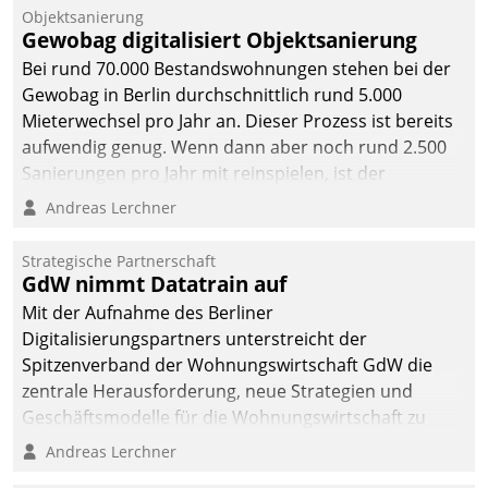
Objektsanierung
Gewobag digitalisiert Objektsanierung
Bei rund 70.000 Bestandswohnungen stehen bei der
Gewobag in Berlin durchschnittlich rund 5.000
Mieterwechsel pro Jahr an. Dieser Prozess ist bereits
aufwendig genug. Wenn dann aber noch rund 2.500
Sanierungen pro Jahr mit reinspielen, ist der
Betreuungs- und Organisationsaufwand immens. Im
Andreas Lerchner
Rahmen ihrer Digitalisierungsstrategie hat das
kommunale Wohnungsbauunternehmen daher
Strategische Partnerschaft
gemeinsam mit der Berliner Datatrain GmbH den
GdW nimmt Datatrain auf
Teilprozess der Objektsanierung digitalisiert.
Mit der Aufnahme des Berliner
Digitalisierungspartners unterstreicht der
Spitzenverband der Wohnungswirtschaft GdW die
zentrale Herausforderung, neue Strategien und
Geschäftsmodelle für die Wohnungswirtschaft zu
entwickeln.
Andreas Lerchner