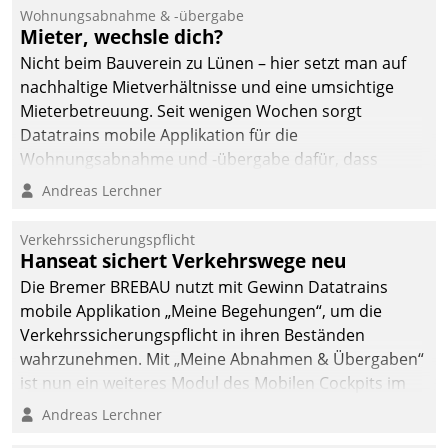
Ressort Kapitalanlage für
Wohnungsabnahme & -übergabe
künftige Aufgaben und
Mieter, wechsle dich?
Herausforderungen
Nicht beim Bauverein zu Lünen – hier setzt man auf
gerüstet.
nachhaltige Mietverhältnisse und eine umsichtige
Mieterbetreuung. Seit wenigen Wochen sorgt
Datatrains mobile Applikation für die
Wohnungsabnahme und -übergabe dafür, dass
Mieter wohlgeordnet kommen und, so es sein muss,
Andreas Lerchner
gehen können.
Verkehrssicherungspflicht
Hanseat sichert Verkehrswege neu
Die Bremer BREBAU nutzt mit Gewinn Datatrains
mobile Applikation „Meine Begehungen“, um die
Verkehrssicherungspflicht in ihren Beständen
wahrzunehmen. Mit „Meine Abnahmen & Übergaben“
ist nun ein weiteres Modul des Mobilen Cockpits im
Einsatz.
Andreas Lerchner