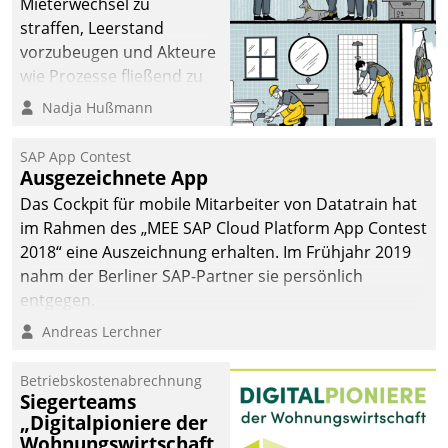
Mieterwechsel zu
straffen, Leerstand
vorzubeugen und Akteure
wie Prozesse fließend zu
vernetzen, nutzt die
Nadja Hußmann
Berliner Gewobag seit
Jahresbeginn eine
SAP App Contest
Überblick, Einsicht und
Ausgezeichnete App
Eingriff bietende Lösung.
Das Cockpit für mobile Mitarbeiter von Datatrain hat
Zur Entwicklung setzte
im Rahmen des „MEE SAP Cloud Platform App Contest
man auf
2018“ eine Auszeichnung erhalten. Im Frühjahr 2019
Cloudtechnologie,
nahm der Berliner SAP-Partner sie persönlich
bewährte und Startup-
entgegen.
Partner sowie erstmals
Andreas Lerchner
agile Projektmethoden.
Betriebskostenabrechnung
Siegerteams
„Digitalpioniere der
Wohnungswirtschaft