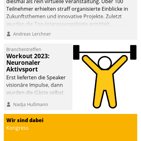
diesmal als rein virtuelle Veranstaltung. Über 100
Teilnehmer erhielten straff organisierte Einblicke in
Zukunftsthemen und innovative Projekte. Zuletzt
wurden die Top-Interessengebiete ermittelt.
Andreas Lerchner
Branchentreffen
Workout 2023:
Neuronaler
Aktivsport
Erst lieferten die Speaker
visionäre Impulse, dann
wurden die Gäste selbst
aktiv und sammelten
Nadja Hußmann
methodisch
Vernetzungsideen fürs
Wir sind dabei
Quartier. Dazwischen
Kongress
zeigte Datatrain, was es
Neues zu bieten hat.