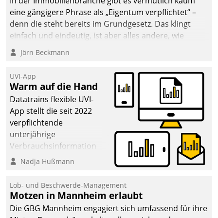
In der Immobilienbranche gibt es vermutlich kaum
Dialogführung ermöglicht
eine gängigere Phrase als „Eigentum verpflichtet“ –
dem externen
denn die steht bereits im Grundgesetz. Das klingt
Serviceteam, Anrufe von
einfach und eindeutig, ist aber alles andere, wie
Mietenden zügiger und
Branchenbeschäftigte wissen. Denn mit der
Jörn Beckmann
effizienter zu bearbeiten.
Verantwortung folgen Verpflichtungen.
UVI-App
Warm auf die Hand
Datatrains flexible UVI-
App stellt die seit 2022
verpflichtende
unterjährige
Verbrauchsinformation
schnell, zuverlässig und
Nadja Hußmann
leicht bekömmlich bereit:
Die monatlichen
Lob- und Beschwerde-Management
Mitteilungen zum
Motzen in Mannheim erlaubt
Heizungs- und
Die GBG Mannheim engagiert sich umfassend für ihre
Wasserverbrauch gehen