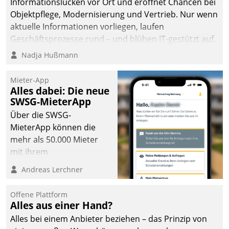
Informationslücken vor Ort und eröffnet Chancen bei
Objektpflege, Modernisierung und Vertrieb. Nur wenn
aktuelle Informationen vorliegen, laufen
Geschäftsprozesse rund – und blühen IT-gestützt auf.
Nadja Hußmann
Mieter-App
Alles dabei: Die neue
SWSG-MieterApp
Über die SWSG-
MieterApp können die
mehr als 50.000 Mieter
mit ihrem
Wohnungsunternehmen
Andreas Lerchner
kommunizieren, auf dem
Laufenden bleiben, Daten
Offene Plattform
einsehen und ändern
Alles aus einer Hand?
oder
Alles bei einem Anbieter beziehen – das Prinzip von
Schadensmeldungen