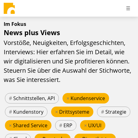
Im Fokus
News plus Views
Vorstöße, Neuigkeiten, Erfolgsgeschichten,
Interviews: Hier erfahren Sie im Detail, wie
wir digitalisieren und Sie profitieren können.
Steuern Sie über die Auswahl der Stichworte,
was Sie interessiert.
#
Schnittstellen, API
×
Kundenservice
#
Kundenstory
×
Drittsysteme
#
Strategie
×
Shared Service
#
ERP
×
UX/UI