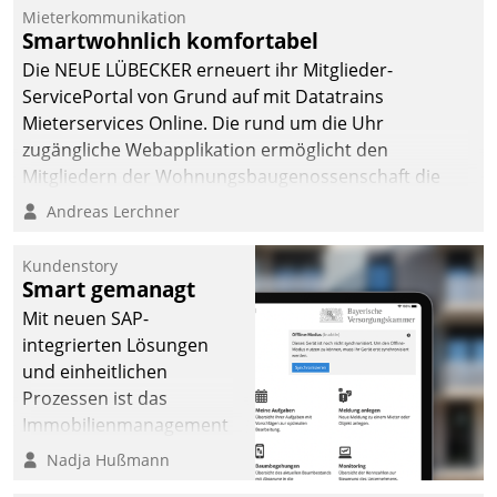
Mieterkommunikation
Smartwohnlich komfortabel
Die NEUE LÜBECKER erneuert ihr Mitglieder-
ServicePortal von Grund auf mit Datatrains
Mieterservices Online. Die rund um die Uhr
zugängliche Webapplikation ermöglicht den
Mitgliedern der Wohnungs­bau­genossenschaft die
Kontaktaufnahme per Smartphone, Tablet oder PC.
Andreas Lerchner
Kundenstory
Smart gemanagt
Mit neuen SAP-
integrierten Lösungen
und einheitlichen
Prozessen ist das
Immobilienmanagement
der Bayerischen
Nadja Hußmann
Versorgungskammer im