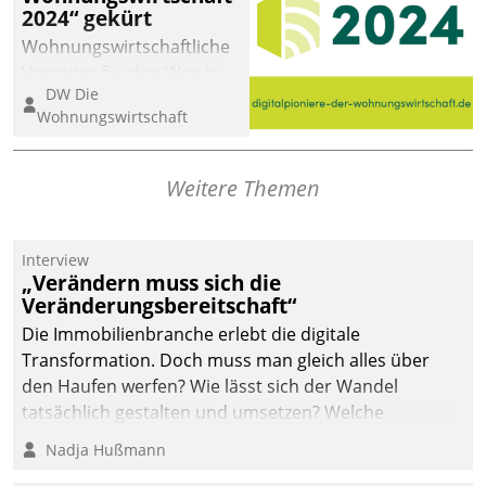
2024“ gekürt
Wohnungswirtschaftliche
Vorreiter für den Weg in
DW Die
eine digitale Zukunft zu
Wohnungswirtschaft
finden, ist das Ziel des
Awards „Digitalpioniere
der
Weitere Themen
Wohnungswirtschaft“.
Bewerben können sich
dafür ein Team
Interview
„Verändern muss sich die
bestehend aus
Veränderungsbereitschaft“
Wohnungsunternehmen
und PropTech.
Die Immobilienbranche erlebt die digitale
Transformation. Doch muss man gleich alles über
den Haufen werfen? Wie lässt sich der Wandel
tatsächlich gestalten und umsetzen? Welche
Argumente zählen wirklich?
Nadja Hußmann