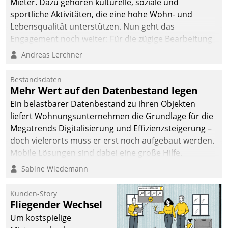
Mieter. Dazu gehören kulturelle, soziale und
automatisiert, vollständig
sportliche Aktivitäten, die eine hohe Wohn- und
und auf Wunsch über
Lebensqualität unterstützen. Nun geht das
mehrere zuvor
Engagement noch weiter: Für die zügige Bearbeitung
festgelegte
von Beschwerden – oder Lob – richtet das
Andreas Lerchner
Kommunikationswege bei
Unternehmen mit Datatrains Applikation fürs Lob-
den Empfängern ein.
und Beschwerde-Management einen eigenen Kanal
Bestandsdaten
ein.
Mehr Wert auf den Datenbestand legen
Ein belastbarer Datenbestand zu ihren Objekten
liefert Wohnungsunternehmen die Grundlage für die
Megatrends Digitalisierung und Effizienzsteigerung –
doch vielerorts muss er erst noch aufgebaut werden.
Mobile Lösungen sind dabei eine große Hilfe.
Sabine Wiedemann
Kunden-Story
Fliegender Wechsel
Um kostspielige