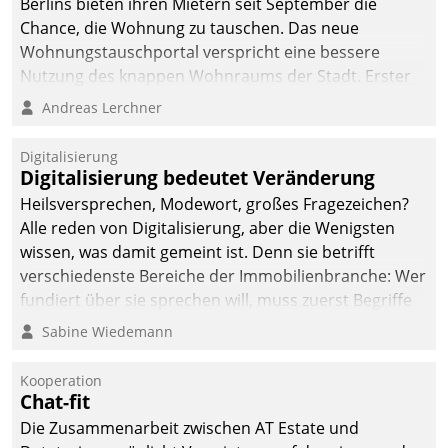
Berlins bieten ihren Mietern seit September die
Chance, die Wohnung zu tauschen. Das neue
Wohnungstauschportal verspricht eine bessere
Nutzung des knappen Wohnraums der Stadt. Erster
Anwendungsfall für Datatrains Lösung API-Hub mit
Andreas Lerchner
Schnittstellen zu den ERP-Systemen der
Unternehmen.
Digitalisierung
Digitalisierung bedeutet Veränderung
Heilsversprechen, Modewort, großes Fragezeichen?
Alle reden von Digitalisierung, aber die Wenigsten
wissen, was damit gemeint ist. Denn sie betrifft
verschiedenste Bereiche der Immobilienbranche: Wer
fundiert über sie sprechen will, muss zuerst Begriffe
klären. Ein Aspekt ist die betriebliche Optimierung:
Sabine Wiedemann
Moderne Softwarelösungen ermöglichen große
Einsparungen durch optimierte und automatisierte
Kooperation
Prozesse. Doch man darf nicht zu viel erwarten: Allein
Chat-fit
mit der Einführung einer neuen Software ist es nicht
Die Zusammenarbeit zwischen AT Estate und
getan. Die Digitalisierung erfordert von Unternehmen