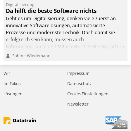
Digitalisierung
Da hilft die beste Software nichts
Geht es um Digitalisierung, denken viele zuerst an
innovative Softwarelösungen, automatisierte
Prozesse und modernste Technik. Doch damit sie
erfolgreich sein kann, müssen auch
Führungspersonal und Mitarbeiter bereit sein, sich zu
verändern und anzupassen, sonst werden sie an ihr
Sabine Wiedemann
scheitern.
Wir
Impressum
Im Fokus
Datenschutz
Lösungen
Cookie-Einstellungen
Newsletter
Datatrain