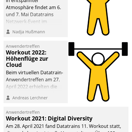
In entspannter
Atmosphäre findet am 6.
und 7. Mai Datatrains
Netzwerk-Event im
Kunden- und Partnerkreis
Nadja Hußmann
statt. Zentrale Frage: Wie
lassen sich
Anwendertreffen
Mammutprojekte
Workout 2022:
meistern und Workloads
Höhenflüge zur
Cloud
wuppen – bei zunehmend
anspruchsvollen
Beim virtuellen Datatrain-
Aufgaben und
Anwendertreffen am 27.
abnehmendem
April 2022 erhielten die
Nachwuchs?
Teilnehmerinnen und
Andreas Lerchner
Teilnehmer kurzweilige
Einblicke in innovative
Anwendertreffen
Cloud-Strategien und -
Workout 2021: Digital Diversity
Lösungen mit hohem
Am 28. April 2021 fand Datatrains 11. Workout statt,
Zukunftspotenzial.