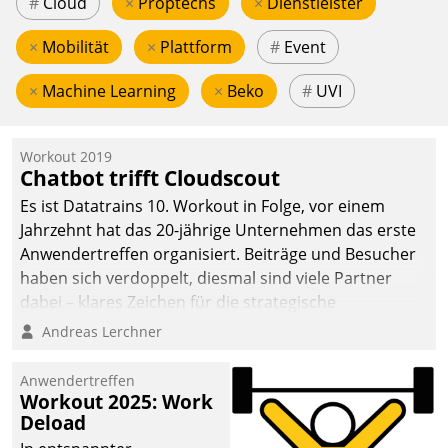
#
Cloud
×
Proptechs
×
Dienstleister
×
Mobilität
×
Plattform
#
Event
×
Machine Learning
×
Beko
#
UVI
Workout 2019
Chatbot trifft Cloudscout
Es ist Datatrains 10. Workout in Folge, vor einem
Jahrzehnt hat das 20-jährige Unternehmen das erste
Anwendertreffen organisiert. Beiträge und Besucher
haben sich verdoppelt, diesmal sind viele Partner
dabei – klares Zeichen für die strategische
Fokussierung auf den Kunden.
Andreas Lerchner
Anwendertreffen
Workout 2025: Work
Deload