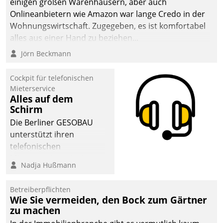
einigen großen Warenhäusern, aber auch
abgeben – rund um die
Onlineanbietern wie Amazon war lange Credo in der
Uhr.
Wohnungswirtschaft. Zugegeben, es ist komfortabel
alles aus einer Hand zu beziehen...
Jörn Beckmann
Cockpit für telefonischen
Mieterservice
Alles auf dem
Schirm
Die Berliner GESOBAU
unterstützt ihren
telefonischen
Mieterservice mit einem
Nadja Hußmann
digitalen Cockpit, das
situationsbezogen
Betreiberpflichten
passende Fragen und
Wie Sie vermeiden, den Bock zum Gärtner
Schlagworte auswirft.
zu machen
Eine intuitive