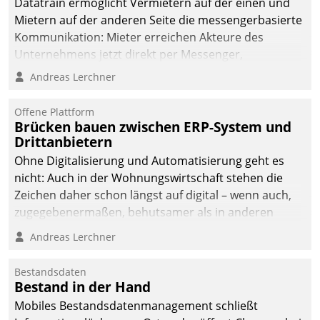
Datatrain ermöglicht Vermietern auf der einen und
die Bereitschaft, sich zu überprüfen, zu hinterfragen
Mietern auf der anderen Seite die messengerbasierte
und zu verändern.
Kommunikation: Mieter erreichen Akteure des
Unternehmens jetzt direkt per Messenger,
Mitarbeiter oder Dienstleister empfangen oder
Andreas Lerchner
versenden die Nachrichten via Cockpit.
Offene Plattform
Brücken bauen zwischen ERP-System und
Drittanbietern
Ohne Digitalisierung und Automatisierung geht es
nicht: Auch in der Wohnungswirtschaft stehen die
Zeichen daher schon längst auf digital – wenn auch,
zugegebenermaßen, behutsamer als in anderen
Branchen.
Andreas Lerchner
Bestandsdaten
Bestand in der Hand
Mobiles Bestandsdatenmanagement schließt