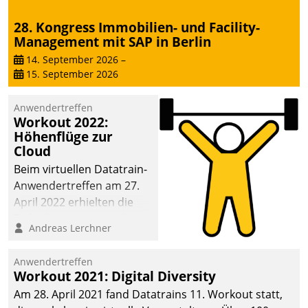
28. Kongress Immobilien- und Facility-
Management mit SAP in Berlin
14. September 2026
–
15. September 2026
Anwendertreffen
Workout 2022:
Höhenflüge zur
Cloud
Beim virtuellen Datatrain-
Anwendertreffen am 27.
April 2022 erhielten die
Teilnehmerinnen und
Andreas Lerchner
Teilnehmer kurzweilige
Einblicke in innovative
Anwendertreffen
Cloud-Strategien und -
Workout 2021: Digital Diversity
Lösungen mit hohem
Am 28. April 2021 fand Datatrains 11. Workout statt,
Zukunftspotenzial.