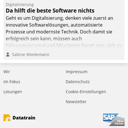
Jahresbeginn eine
Digitalisierung
Überblick, Einsicht und
Da hilft die beste Software nichts
Eingriff bietende Lösung.
Geht es um Digitalisierung, denken viele zuerst an
Zur Entwicklung setzte
innovative Softwarelösungen, automatisierte
man auf
Prozesse und modernste Technik. Doch damit sie
Cloudtechnologie,
erfolgreich sein kann, müssen auch
bewährte und Startup-
Führungspersonal und Mitarbeiter bereit sein, sich zu
Partner sowie erstmals
verändern und anzupassen, sonst werden sie an ihr
Sabine Wiedemann
agile Projektmethoden.
scheitern.
Wir
Impressum
Im Fokus
Datenschutz
Lösungen
Cookie-Einstellungen
Newsletter
Datatrain