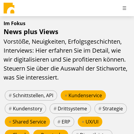
Im Fokus
News plus Views
Vorstöße, Neuigkeiten, Erfolgsgeschichten,
Interviews: Hier erfahren Sie im Detail, wie
wir digitalisieren und Sie profitieren können.
Steuern Sie über die Auswahl der Stichworte,
was Sie interessiert.
#
Schnittstellen, API
×
Kundenservice
#
Kundenstory
#
Drittsysteme
#
Strategie
×
Shared Service
#
ERP
×
UX/UI