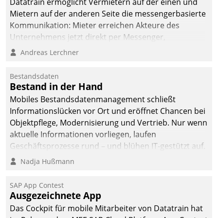
Datatrain ermöglicht Vermietern auf der einen und
die Bereitschaft, sich zu überprüfen, zu hinterfragen
Mietern auf der anderen Seite die messengerbasierte
und zu verändern.
Kommunikation: Mieter erreichen Akteure des
Unternehmens jetzt direkt per Messenger,
Mitarbeiter oder Dienstleister empfangen oder
Andreas Lerchner
versenden die Nachrichten via Cockpit.
Bestandsdaten
Bestand in der Hand
Mobiles Bestandsdatenmanagement schließt
Informationslücken vor Ort und eröffnet Chancen bei
Objektpflege, Modernisierung und Vertrieb. Nur wenn
aktuelle Informationen vorliegen, laufen
Geschäftsprozesse rund – und blühen IT-gestützt auf.
Nadja Hußmann
SAP App Contest
Ausgezeichnete App
Das Cockpit für mobile Mitarbeiter von Datatrain hat