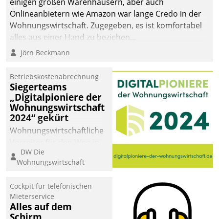
einigen großen Warenhäusern, aber auch
Onlineanbietern wie Amazon war lange Credo in der
Wohnungswirtschaft. Zugegeben, es ist komfortabel
alles aus einer Hand zu beziehen...
Jörn Beckmann
Betriebskostenabrechnung
Siegerteams
„Digitalpioniere der
Wohnungswirtschaft
2024“ gekürt
Wohnungswirtschaftliche
Vorreiter für den Weg in
DW Die
eine digitale Zukunft zu
Wohnungswirtschaft
finden, ist das Ziel des
Awards „Digitalpioniere
Cockpit für telefonischen
der
Mieterservice
Wohnungswirtschaft“.
Alles auf dem
Bewerben können sich
Schirm