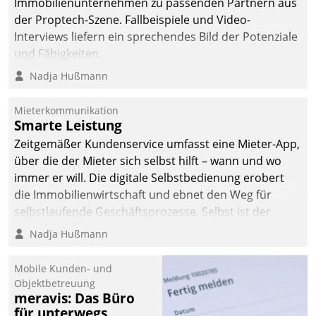
Immobilienunternehmen zu passenden Partnern aus
der Proptech-Szene. Fallbeispiele und Video-
Interviews liefern ein sprechendes Bild der Potenziale
und Fähigkeiten.
Nadja Hußmann
Mieterkommunikation
Smarte Leistung
Zeitgemäßer Kundenservice umfasst eine Mieter-App,
über die der Mieter sich selbst hilft – wann und wo
immer er will. Die digitale Selbstbedienung erobert
die Immobilienwirtschaft und ebnet den Weg für
selbstlaufende Geschäftsprozesse. Selbst ist der
Kunde und smart der Serviceanbieter.
Nadja Hußmann
Mobile Kunden- und
Objektbetreuung
meravis: Das Büro
für unterwegs