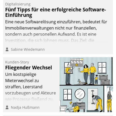
Digitalisierung
Fünf Tipps für eine erfolgreiche Software-
Einführung
Eine neue Softwarelösung einzuführen, bedeutet für
Immobilienverwaltungen nicht nur finanziellen,
sondern auch personellen Aufwand. Es ist eine
Investition, die sich lohnen muss. Das Ziel: die
nachhaltige Optimierung der Geschäftsabläufe. Damit
Sabine Wiedemann
dieses Ziel erreicht wird, sollten einige Grundregeln
befolgt werden.
Kunden-Story
Fliegender Wechsel
Um kostspielige
Mieterwechsel zu
straffen, Leerstand
vorzubeugen und Akteure
wie Prozesse fließend zu
vernetzen, nutzt die
Nadja Hußmann
Berliner Gewobag seit