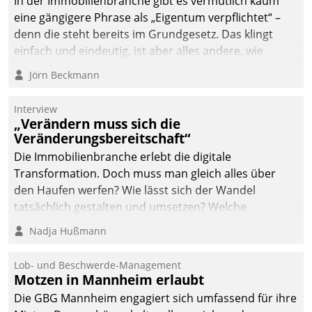
In der Immobilienbranche gibt es vermutlich kaum
eine gängigere Phrase als „Eigentum verpflichtet“ –
denn die steht bereits im Grundgesetz. Das klingt
einfach und eindeutig, ist aber alles andere, wie
Branchenbeschäftigte wissen. Denn mit der
Jörn Beckmann
Verantwortung folgen Verpflichtungen.
Interview
„Verändern muss sich die
Veränderungsbereitschaft“
Die Immobilienbranche erlebt die digitale
Transformation. Doch muss man gleich alles über
den Haufen werfen? Wie lässt sich der Wandel
tatsächlich gestalten und umsetzen? Welche
Argumente zählen wirklich?
Nadja Hußmann
Lob- und Beschwerde-Management
Motzen in Mannheim erlaubt
Die GBG Mannheim engagiert sich umfassend für ihre