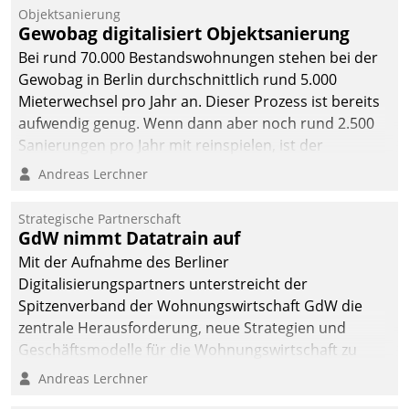
Objektsanierung
Gewobag digitalisiert Objektsanierung
Bei rund 70.000 Bestandswohnungen stehen bei der
Gewobag in Berlin durchschnittlich rund 5.000
Mieterwechsel pro Jahr an. Dieser Prozess ist bereits
aufwendig genug. Wenn dann aber noch rund 2.500
Sanierungen pro Jahr mit reinspielen, ist der
Betreuungs- und Organisationsaufwand immens. Im
Andreas Lerchner
Rahmen ihrer Digitalisierungsstrategie hat das
kommunale Wohnungsbauunternehmen daher
Strategische Partnerschaft
gemeinsam mit der Berliner Datatrain GmbH den
GdW nimmt Datatrain auf
Teilprozess der Objektsanierung digitalisiert.
Mit der Aufnahme des Berliner
Digitalisierungspartners unterstreicht der
Spitzenverband der Wohnungswirtschaft GdW die
zentrale Herausforderung, neue Strategien und
Geschäftsmodelle für die Wohnungswirtschaft zu
entwickeln.
Andreas Lerchner