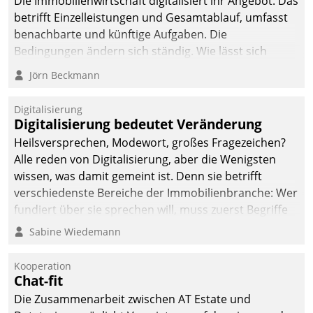
Die Immobilienwirtschaft digitalisiert ihr Angebot. Das
betrifft Einzelleistungen und Gesamtablauf, umfasst
benachbarte und künftige Aufgaben. Die
Bedingungen ändern sich ständig. Wie lässt sich
technisch die Kontrolle wahren und zugleich Freiraum
Jörn Beckmann
fürs Wachsen öffnen?
Digitalisierung
Digitalisierung bedeutet Veränderung
Heilsversprechen, Modewort, großes Fragezeichen?
Alle reden von Digitalisierung, aber die Wenigsten
wissen, was damit gemeint ist. Denn sie betrifft
verschiedenste Bereiche der Immobilienbranche: Wer
fundiert über sie sprechen will, muss zuerst Begriffe
klären. Ein Aspekt ist die betriebliche Optimierung:
Sabine Wiedemann
Moderne Softwarelösungen ermöglichen große
Einsparungen durch optimierte und automatisierte
Kooperation
Prozesse. Doch man darf nicht zu viel erwarten: Allein
Chat-fit
mit der Einführung einer neuen Software ist es nicht
Die Zusammenarbeit zwischen AT Estate und
getan. Die Digitalisierung erfordert von Unternehmen