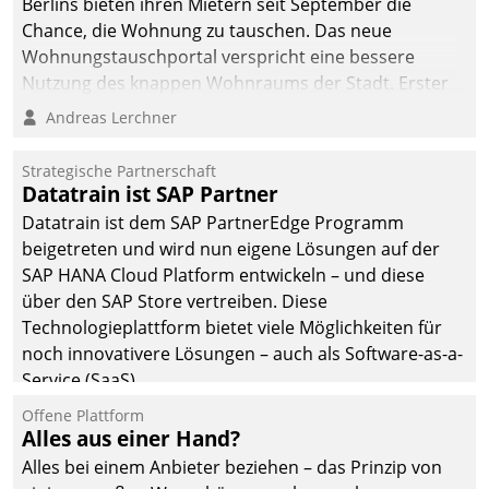
Berlins bieten ihren Mietern seit September die
Chance, die Wohnung zu tauschen. Das neue
Wohnungstauschportal verspricht eine bessere
Nutzung des knappen Wohnraums der Stadt. Erster
Anwendungsfall für Datatrains Lösung API-Hub mit
Andreas Lerchner
Schnittstellen zu den ERP-Systemen der
Unternehmen.
Strategische Partnerschaft
Datatrain ist SAP Partner
Datatrain ist dem SAP PartnerEdge Programm
beigetreten und wird nun eigene Lösungen auf der
SAP HANA Cloud Platform entwickeln – und diese
über den SAP Store vertreiben. Diese
Technologieplattform bietet viele Möglichkeiten für
noch innovativere Lösungen – auch als Software-as-a-
Service (SaaS).
Offene Plattform
Alles aus einer Hand?
Alles bei einem Anbieter beziehen – das Prinzip von