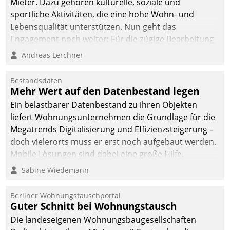
Mieter. Dazu gehören kulturelle, soziale und
sportliche Aktivitäten, die eine hohe Wohn- und
Lebensqualität unterstützen. Nun geht das
Engagement noch weiter: Für die zügige Bearbeitung
von Beschwerden – oder Lob – richtet das
Andreas Lerchner
Unternehmen mit Datatrains Applikation fürs Lob-
und Beschwerde-Management einen eigenen Kanal
Bestandsdaten
ein.
Mehr Wert auf den Datenbestand legen
Ein belastbarer Datenbestand zu ihren Objekten
liefert Wohnungsunternehmen die Grundlage für die
Megatrends Digitalisierung und Effizienzsteigerung –
doch vielerorts muss er erst noch aufgebaut werden.
Mobile Lösungen sind dabei eine große Hilfe.
Sabine Wiedemann
Berliner Wohnungstauschportal
Guter Schnitt bei Wohnungstausch
Die landeseigenen Wohnungsbaugesellschaften