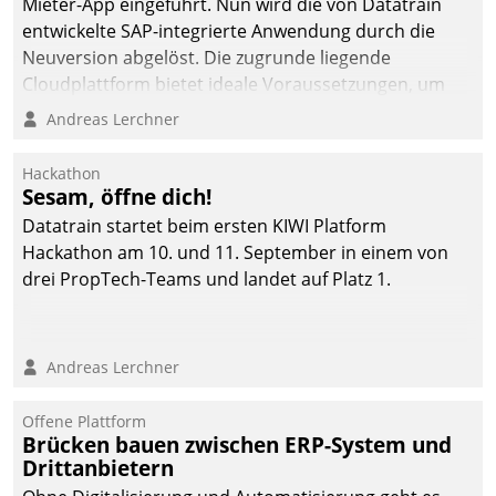
Mieter-App eingeführt. Nun wird die von Datatrain
automatisiert, vollständig
entwickelte SAP-integrierte Anwendung durch die
und auf Wunsch über
Neuversion abgelöst. Die zugrunde liegende
mehrere zuvor
Cloudplattform bietet ideale Voraussetzungen, um
festgelegte
die Funktionalität der App zu erweitern und weitere
Andreas Lerchner
Kommunikationswege bei
innovative Apps, auch von Drittanbietern, in SAP zu
den Empfängern ein.
integrieren.
Hackathon
Sesam, öffne dich!
Datatrain startet beim ersten KIWI Platform
Hackathon am 10. und 11. September in einem von
drei PropTech-Teams und landet auf Platz 1.
Andreas Lerchner
Offene Plattform
Brücken bauen zwischen ERP-System und
Drittanbietern