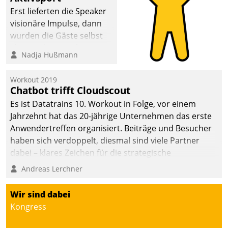
anspruchsvollen
Erst lieferten die Speaker
Aufgaben und
visionäre Impulse, dann
abnehmendem
wurden die Gäste selbst
Nachwuchs?
aktiv und sammelten
Nadja Hußmann
methodisch
Vernetzungsideen fürs
Workout 2019
Quartier. Dazwischen
Chatbot trifft Cloudscout
zeigte Datatrain, was es
Es ist Datatrains 10. Workout in Folge, vor einem
Neues zu bieten hat.
Jahrzehnt hat das 20-jährige Unternehmen das erste
Anwendertreffen organisiert. Beiträge und Besucher
haben sich verdoppelt, diesmal sind viele Partner
dabei – klares Zeichen für die strategische
Fokussierung auf den Kunden.
Andreas Lerchner
Wir sind dabei
Kongress