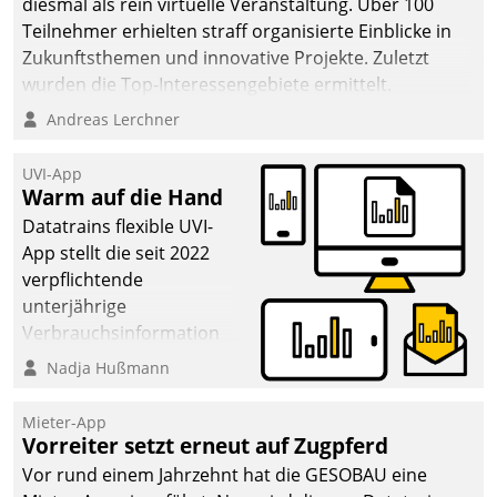
diesmal als rein virtuelle Veranstaltung. Über 100
Teilnehmer erhielten straff organisierte Einblicke in
Zukunftsthemen und innovative Projekte. Zuletzt
wurden die Top-Interessengebiete ermittelt.
Andreas Lerchner
UVI-App
Warm auf die Hand
Datatrains flexible UVI-
App stellt die seit 2022
verpflichtende
unterjährige
Verbrauchsinformation
schnell, zuverlässig und
Nadja Hußmann
leicht bekömmlich bereit:
Die monatlichen
Mieter-App
Mitteilungen zum
Vorreiter setzt erneut auf Zugpferd
Heizungs- und
Vor rund einem Jahrzehnt hat die GESOBAU eine
Wasserverbrauch gehen