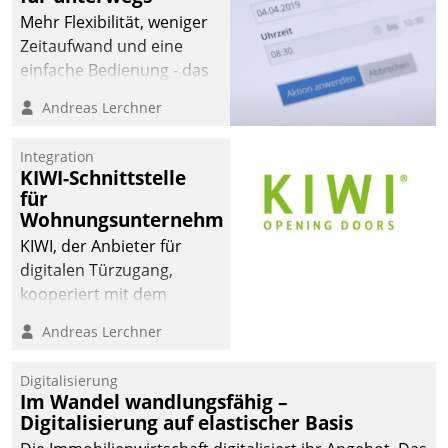
Mehr Flexibilität, weniger
Zeitaufwand und eine
einfache Bedienung - das
verspricht das aktuelle
Andreas Lerchner
Cockpit für mobile
Mitarbeiter von
Integration
Datatrain. Die meravis
KIWI-Schnittstelle
Wohnungsbau- und
für
Immobilien GmbH hat
Wohnungsunternehmen
sich dabei für den Betrieb
KIWI, der Anbieter für
der Lösung über die SAP
digitalen Türzugang,
Cloud Platform
kooperiert mit dem
entschieden - als erstes
Beratungs- und
Andreas Lerchner
Unternehmen am
Softwareentwicklungshaus
Wohnungsmarkt.
Datatrain.
Digitalisierung
Im Wandel wandlungsfähig –
Digitalisierung auf elastischer Basis