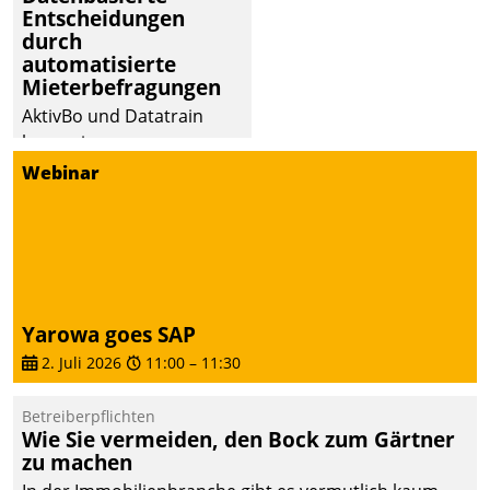
Entscheidungen
abgeben – rund um die
durch
Uhr.
automatisierte
Mieterbefragungen
AktivBo und Datatrain
kooperieren –
Immobilienunternehmen
Webinar
profitieren: Die nahtlose
Integration der Lösungen
von AktivBo und
Datatrain ermöglicht
automatisiert ausgelöste,
zielgerichtete
Yarowa goes SAP
Mieterbefragungen – eine
2. Juli 2026
11:00
–
11:30
starke Grundlage für
intelligente,
Betreiberpflichten
datengestützte
Wie Sie vermeiden, den Bock zum Gärtner
Entscheidungen.
zu machen