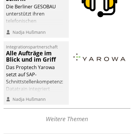
dafür ein Team
Die Berliner GESOBAU
bestehend aus
unterstützt ihren
Wohnungsunternehmen
telefonischen
und PropTech.
Mieterservice mit einem
Nadja Hußmann
digitalen Cockpit, das
situationsbezogen
Integrationspartnerschaft
passende Fragen und
Alle Aufträge im
Schlagworte auswirft.
Blick und im Griff
Eine intuitive
Das Proptech Yarowa
Dialogführung ermöglicht
setzt auf SAP-
dem externen
Schnittstellenkompetenz:
Serviceteam, Anrufe von
Datatrain integriert
Mietenden zügiger und
Yarowas Portal zur
Nadja Hußmann
effizienter zu bearbeiten.
Vergabe und Verwaltung
von Aufträgen der
operativen
Weitere Themen
Instandhaltung in die
SAP-Systemlandschaft