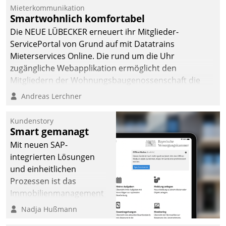
Mieterkommunikation
deutscher
Smartwohnlich komfortabel
Wohnungsunternehmen
Die NEUE LÜBECKER erneuert ihr Mitglieder-
– und beschleunigt damit
ServicePortal von Grund auf mit Datatrains
den Weg vom
Mieterservices Online. Die rund um die Uhr
Mieteranliegen zum
zugängliche Webapplikation ermöglicht den
Dienstleisterauftrag.
Mitgliedern der Wohnungs­bau­genossenschaft die
Kontaktaufnahme per Smartphone, Tablet oder PC.
Andreas Lerchner
Kundenstory
Smart gemanagt
Mit neuen SAP-
integrierten Lösungen
und einheitlichen
Prozessen ist das
Immobilienmanagement
der Bayerischen
Nadja Hußmann
Versorgungskammer im