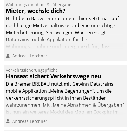
Ressort Kapitalanlage für
Wohnungsabnahme & -übergabe
künftige Aufgaben und
Mieter, wechsle dich?
Herausforderungen
Nicht beim Bauverein zu Lünen – hier setzt man auf
gerüstet.
nachhaltige Mietverhältnisse und eine umsichtige
Mieterbetreuung. Seit wenigen Wochen sorgt
Datatrains mobile Applikation für die
Wohnungsabnahme und -übergabe dafür, dass
Mieter wohlgeordnet kommen und, so es sein muss,
Andreas Lerchner
gehen können.
Verkehrssicherungspflicht
Hanseat sichert Verkehrswege neu
Die Bremer BREBAU nutzt mit Gewinn Datatrains
mobile Applikation „Meine Begehungen“, um die
Verkehrssicherungspflicht in ihren Beständen
wahrzunehmen. Mit „Meine Abnahmen & Übergaben“
ist nun ein weiteres Modul des Mobilen Cockpits im
Einsatz.
Andreas Lerchner