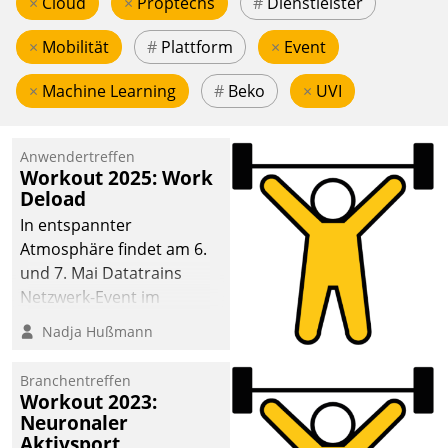
×
Cloud
×
Proptechs
#
Dienstleister
×
Mobilität
#
Plattform
×
Event
×
Machine Learning
#
Beko
×
UVI
Anwendertreffen
Workout 2025: Work
Deload
In entspannter
Atmosphäre findet am 6.
und 7. Mai Datatrains
Netzwerk-Event im
Kunden- und Partnerkreis
Nadja Hußmann
statt. Zentrale Frage: Wie
lassen sich
Branchentreffen
Mammutprojekte
Workout 2023:
meistern und Workloads
Neuronaler
Aktivsport
wuppen – bei zunehmend