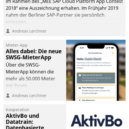
im Rahmen des „MEE SAP Cloud Platform App Contest
2018“ eine Auszeichnung erhalten. Im Frühjahr 2019
nahm der Berliner SAP-Partner sie persönlich
entgegen.
Andreas Lerchner
Mieter-App
Alles dabei: Die neue
SWSG-MieterApp
Über die SWSG-
MieterApp können die
mehr als 50.000 Mieter
mit ihrem
Wohnungsunternehmen
Andreas Lerchner
kommunizieren, auf dem
Laufenden bleiben, Daten
Kooperation
einsehen und ändern
AktivBo und
oder
Datatrain:
Datenbasierte
Schadensmeldungen