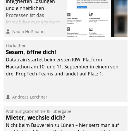
integrierten Lösungen
und einheitlichen
Prozessen ist das
Immobilienmanagement
der Bayerischen
Nadja Hußmann
Versorgungskammer im
Ressort Kapitalanlage für
Hackathon
künftige Aufgaben und
Sesam, öffne dich!
Herausforderungen
Datatrain startet beim ersten KIWI Platform
gerüstet.
Hackathon am 10. und 11. September in einem von
drei PropTech-Teams und landet auf Platz 1.
Andreas Lerchner
Wohnungsabnahme & -übergabe
Mieter, wechsle dich?
Nicht beim Bauverein zu Lünen – hier setzt man auf