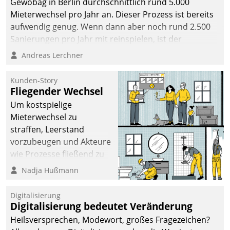
Gewobag in Berlin durchschnittlich rund 5.000
Mieterwechsel pro Jahr an. Dieser Prozess ist bereits
aufwendig genug. Wenn dann aber noch rund 2.500
Sanierungen pro Jahr mit reinspielen, ist der
Betreuungs- und Organisationsaufwand immens. Im
Andreas Lerchner
Rahmen ihrer Digitalisierungsstrategie hat das
kommunale Wohnungsbauunternehmen daher
Kunden-Story
gemeinsam mit der Berliner Datatrain GmbH den
Fliegender Wechsel
Teilprozess der Objektsanierung digitalisiert.
Um kostspielige
Mieterwechsel zu
straffen, Leerstand
vorzubeugen und Akteure
wie Prozesse fließend zu
vernetzen, nutzt die
Nadja Hußmann
Berliner Gewobag seit
Jahresbeginn eine
Digitalisierung
Überblick, Einsicht und
Digitalisierung bedeutet Veränderung
Eingriff bietende Lösung.
Heilsversprechen, Modewort, großes Fragezeichen?
Zur Entwicklung setzte