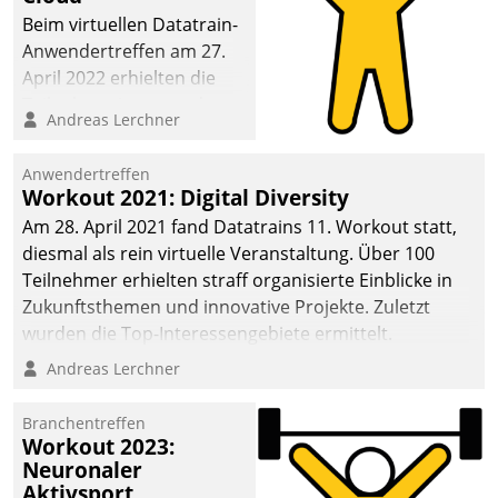
anspruchsvollen
Beim virtuellen Datatrain-
Aufgaben und
Anwendertreffen am 27.
abnehmendem
April 2022 erhielten die
Nachwuchs?
Teilnehmerinnen und
Andreas Lerchner
Teilnehmer kurzweilige
Einblicke in innovative
Anwendertreffen
Cloud-Strategien und -
Workout 2021: Digital Diversity
Lösungen mit hohem
Am 28. April 2021 fand Datatrains 11. Workout statt,
Zukunftspotenzial.
diesmal als rein virtuelle Veranstaltung. Über 100
Teilnehmer erhielten straff organisierte Einblicke in
Zukunftsthemen und innovative Projekte. Zuletzt
wurden die Top-Interessengebiete ermittelt.
Andreas Lerchner
Branchentreffen
Workout 2023:
Neuronaler
Aktivsport