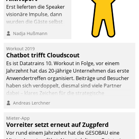
Erst lieferten die Speaker
visionäre Impulse, dann
wurden die Gäste selbst
aktiv und sammelten
Nadja Hußmann
methodisch
Vernetzungsideen fürs
Workout 2019
Quartier. Dazwischen
Chatbot trifft Cloudscout
zeigte Datatrain, was es
Es ist Datatrains 10. Workout in Folge, vor einem
Neues zu bieten hat.
Jahrzehnt hat das 20-jährige Unternehmen das erste
Anwendertreffen organisiert. Beiträge und Besucher
haben sich verdoppelt, diesmal sind viele Partner
dabei – klares Zeichen für die strategische
Fokussierung auf den Kunden.
Andreas Lerchner
Mieter-App
Vorreiter setzt erneut auf Zugpferd
Vor rund einem Jahrzehnt hat die GESOBAU eine