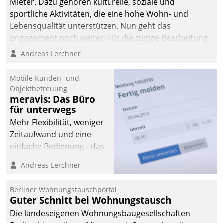
Mieter. Dazu gehören kulturelle, soziale und
sportliche Aktivitäten, die eine hohe Wohn- und
Lebensqualität unterstützen. Nun geht das
Engagement noch weiter: Für die zügige Bearbeitung
von Beschwerden – oder Lob – richtet das
Andreas Lerchner
Unternehmen mit Datatrains Applikation fürs Lob-
und Beschwerde-Management einen eigenen Kanal
Mobile Kunden- und
ein.
Objektbetreuung
meravis: Das Büro
für unterwegs
Mehr Flexibilität, weniger
Zeitaufwand und eine
einfache Bedienung - das
verspricht das aktuelle
Andreas Lerchner
Cockpit für mobile
Mitarbeiter von
Berliner Wohnungstauschportal
Datatrain. Die meravis
Guter Schnitt bei Wohnungstausch
Wohnungsbau- und
Die landeseigenen Wohnungsbaugesellschaften
Immobilien GmbH hat