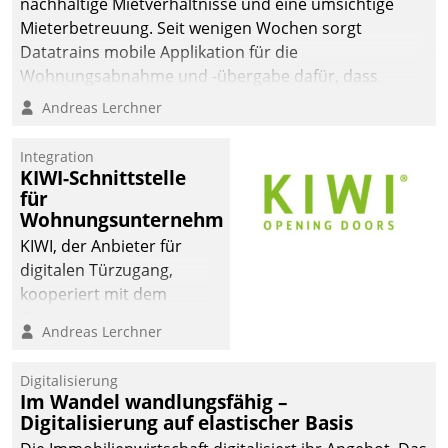
nachhaltige Mietverhältnisse und eine umsichtige
Mieterbetreuung. Seit wenigen Wochen sorgt
Datatrains mobile Applikation für die
Wohnungsabnahme und -übergabe dafür, dass
Mieter wohlgeordnet kommen und, so es sein muss,
Andreas Lerchner
gehen können.
Integration
KIWI-Schnittstelle
für
Wohnungsunternehmen
KIWI, der Anbieter für
digitalen Türzugang,
kooperiert mit dem
Beratungs- und
Andreas Lerchner
Softwareentwicklungshaus
Datatrain.
Digitalisierung
Im Wandel wandlungsfähig –
Digitalisierung auf elastischer Basis