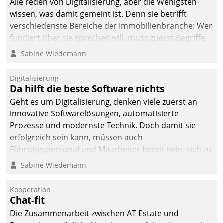
Alle reden von Digitalisierung, aber die Wenigsten
man auf
wissen, was damit gemeint ist. Denn sie betrifft
Cloudtechnologie,
verschiedenste Bereiche der Immobilienbranche: Wer
bewährte und Startup-
fundiert über sie sprechen will, muss zuerst Begriffe
Partner sowie erstmals
klären. Ein Aspekt ist die betriebliche Optimierung:
Sabine Wiedemann
agile Projektmethoden.
Moderne Softwarelösungen ermöglichen große
Einsparungen durch optimierte und automatisierte
Digitalisierung
Prozesse. Doch man darf nicht zu viel erwarten: Allein
Da hilft die beste Software nichts
mit der Einführung einer neuen Software ist es nicht
Geht es um Digitalisierung, denken viele zuerst an
getan. Die Digitalisierung erfordert von Unternehmen
innovative Softwarelösungen, automatisierte
die Bereitschaft, sich zu überprüfen, zu hinterfragen
Prozesse und modernste Technik. Doch damit sie
und zu verändern.
erfolgreich sein kann, müssen auch
Führungspersonal und Mitarbeiter bereit sein, sich zu
verändern und anzupassen, sonst werden sie an ihr
Sabine Wiedemann
scheitern.
Kooperation
Chat-fit
Die Zusammenarbeit zwischen AT Estate und