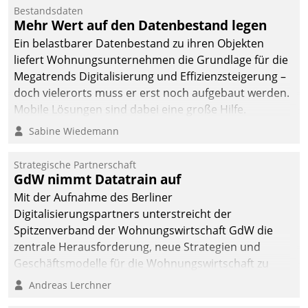
Die monatlichen
Bestandsdaten
Mitteilungen zum
Mehr Wert auf den Datenbestand legen
Heizungs- und
Ein belastbarer Datenbestand zu ihren Objekten
Wasserverbrauch gehen
liefert Wohnungsunternehmen die Grundlage für die
automatisiert, vollständig
Megatrends Digitalisierung und Effizienzsteigerung –
und auf Wunsch über
doch vielerorts muss er erst noch aufgebaut werden.
mehrere zuvor
Mobile Lösungen sind dabei eine große Hilfe.
festgelegte
Sabine Wiedemann
Kommunikationswege bei
den Empfängern ein.
Strategische Partnerschaft
GdW nimmt Datatrain auf
Mit der Aufnahme des Berliner
Digitalisierungspartners unterstreicht der
Spitzenverband der Wohnungswirtschaft GdW die
zentrale Herausforderung, neue Strategien und
Geschäftsmodelle für die Wohnungswirtschaft zu
entwickeln.
Andreas Lerchner