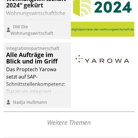
2024“ gekürt
Wohnungswirtschaftliche
Vorreiter für den Weg in
DW Die
eine digitale Zukunft zu
Wohnungswirtschaft
finden, ist das Ziel des
Awards „Digitalpioniere
Integrationspartnerschaft
der
Alle Aufträge im
Wohnungswirtschaft“.
Blick und im Griff
Bewerben können sich
Das Proptech Yarowa
dafür ein Team
setzt auf SAP-
bestehend aus
Schnittstellenkompetenz:
Wohnungsunternehmen
Datatrain integriert
und PropTech.
Yarowas Portal zur
Nadja Hußmann
Vergabe und Verwaltung
von Aufträgen der
operativen
Weitere Themen
Instandhaltung in die
SAP-Systemlandschaft