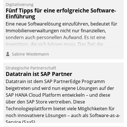
Digitalisierung
Fünf Tipps für eine erfolgreiche Software-
Einführung
Eine neue Softwarelösung einzuführen, bedeutet für
Immobilienverwaltungen nicht nur finanziellen,
sondern auch personellen Aufwand. Es ist eine
Investition, die sich lohnen muss. Das Ziel: die
nachhaltige Optimierung der Geschäftsabläufe. Damit
Sabine Wiedemann
dieses Ziel erreicht wird, sollten einige Grundregeln
befolgt werden.
Strategische Partnerschaft
Datatrain ist SAP Partner
Datatrain ist dem SAP PartnerEdge Programm
beigetreten und wird nun eigene Lösungen auf der
SAP HANA Cloud Platform entwickeln – und diese
über den SAP Store vertreiben. Diese
Technologieplattform bietet viele Möglichkeiten für
noch innovativere Lösungen – auch als Software-as-a-
Service (SaaS).