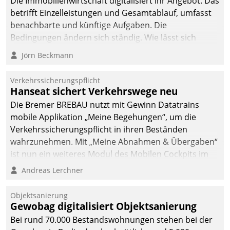
Die Immobilienwirtschaft digitalisiert ihr Angebot. Das
betrifft Einzelleistungen und Gesamtablauf, umfasst
benachbarte und künftige Aufgaben. Die
Bedingungen ändern sich ständig. Wie lässt sich
technisch die Kontrolle wahren und zugleich Freiraum
Jörn Beckmann
fürs Wachsen öffnen?
Verkehrssicherungspflicht
Hanseat sichert Verkehrswege neu
Die Bremer BREBAU nutzt mit Gewinn Datatrains
mobile Applikation „Meine Begehungen“, um die
Verkehrssicherungspflicht in ihren Beständen
wahrzunehmen. Mit „Meine Abnahmen & Übergaben“
ist nun ein weiteres Modul des Mobilen Cockpits im
Einsatz.
Andreas Lerchner
Objektsanierung
Gewobag digitalisiert Objektsanierung
Bei rund 70.000 Bestandswohnungen stehen bei der