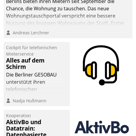
Berlins bieten ihren Mietern seit September die
sich dabei für den Betrieb
Chance, die Wohnung zu tauschen. Das neue
der Lösung über die SAP
Wohnungstauschportal verspricht eine bessere
Cloud Platform
Nutzung des knappen Wohnraums der Stadt. Erster
entschieden - als erstes
Anwendungsfall für Datatrains Lösung API-Hub mit
Andreas Lerchner
Unternehmen am
Schnittstellen zu den ERP-Systemen der
Wohnungsmarkt.
Unternehmen.
Cockpit für telefonischen
Mieterservice
Alles auf dem
Schirm
Die Berliner GESOBAU
unterstützt ihren
telefonischen
Mieterservice mit einem
Nadja Hußmann
digitalen Cockpit, das
situationsbezogen
Kooperation
passende Fragen und
AktivBo und
Schlagworte auswirft.
Datatrain:
Eine intuitive
Datenbasierte