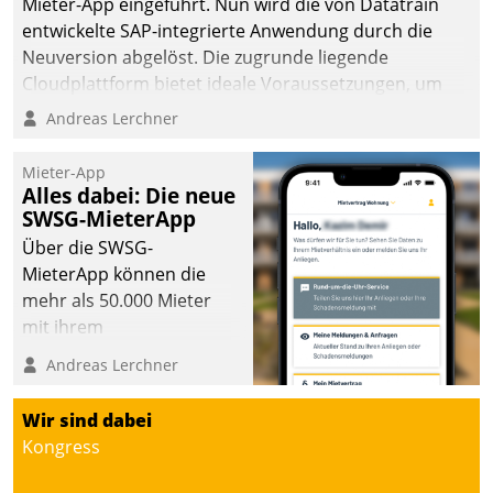
Mieter-App eingeführt. Nun wird die von Datatrain
entwickelte SAP-integrierte Anwendung durch die
Neuversion abgelöst. Die zugrunde liegende
Cloudplattform bietet ideale Voraussetzungen, um
die Funktionalität der App zu erweitern und weitere
Andreas Lerchner
innovative Apps, auch von Drittanbietern, in SAP zu
integrieren.
Mieter-App
Alles dabei: Die neue
SWSG-MieterApp
Über die SWSG-
MieterApp können die
mehr als 50.000 Mieter
mit ihrem
Wohnungsunternehmen
Andreas Lerchner
kommunizieren, auf dem
Laufenden bleiben, Daten
Wir sind dabei
einsehen und ändern
Kongress
oder
Schadensmeldungen