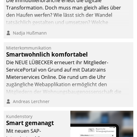
Die Immobilienbranche erlebt die digitale
Transformation. Doch muss man gleich alles über
den Haufen werfen? Wie lässt sich der Wandel
tatsächlich gestalten und umsetzen? Welche
Argumente zählen wirklich?
Nadja Hußmann
Mieterkommunikation
Smartwohnlich komfortabel
Die NEUE LÜBECKER erneuert ihr Mitglieder-
ServicePortal von Grund auf mit Datatrains
Mieterservices Online. Die rund um die Uhr
zugängliche Webapplikation ermöglicht den
Mitgliedern der Wohnungs­bau­genossenschaft die
Kontaktaufnahme per Smartphone, Tablet oder PC.
Andreas Lerchner
Kundenstory
Smart gemanagt
Mit neuen SAP-