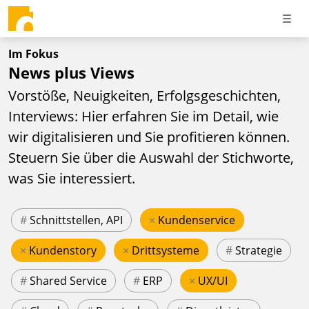
Im Fokus
News plus Views
Vorstöße, Neuigkeiten, Erfolgsgeschichten,
Interviews: Hier erfahren Sie im Detail, wie
wir digitalisieren und Sie profitieren können.
Steuern Sie über die Auswahl der Stichworte,
was Sie interessiert.
#
Schnittstellen, API
×
Kundenservice
×
Kundenstory
×
Drittsysteme
#
Strategie
#
Shared Service
#
ERP
×
UX/UI