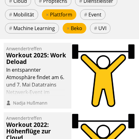
#
Cloud
#
Proptechs
#
Dienstleister
#
Mobilität
×
Plattform
#
Event
#
Machine Learning
×
Beko
#
UVI
Anwendertreffen
Workout 2025: Work
Deload
In entspannter
Atmosphäre findet am 6.
und 7. Mai Datatrains
Netzwerk-Event im
Kunden- und Partnerkreis
Nadja Hußmann
statt. Zentrale Frage: Wie
lassen sich
Anwendertreffen
Mammutprojekte
Workout 2022:
meistern und Workloads
Höhenflüge zur
Cloud
wuppen – bei zunehmend