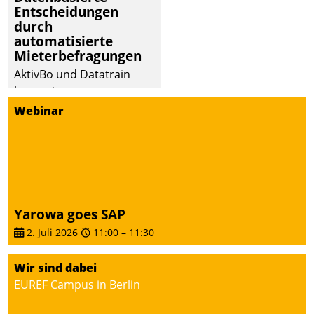
Entscheidungen
Dialogführung ermöglicht
durch
dem externen
automatisierte
Serviceteam, Anrufe von
Mieterbefragungen
Mietenden zügiger und
AktivBo und Datatrain
effizienter zu bearbeiten.
kooperieren –
Immobilienunternehmen
Webinar
profitieren: Die nahtlose
Integration der Lösungen
von AktivBo und
Datatrain ermöglicht
automatisiert ausgelöste,
zielgerichtete
Yarowa goes SAP
Mieterbefragungen – eine
2. Juli 2026
11:00
–
11:30
starke Grundlage für
intelligente,
Wir sind dabei
datengestützte
EUREF Campus in Berlin
Entscheidungen.