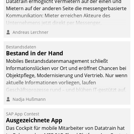
Datatrain ermöglicht Vermietern auf der einen und
Mietern auf der anderen Seite die messengerbasierte
Kommunikation: Mieter erreichen Akteure des
Unternehmens jetzt direkt per Messenger,
Mitarbeiter oder Dienstleister empfangen oder
Andreas Lerchner
versenden die Nachrichten via Cockpit.
Bestandsdaten
Bestand in der Hand
Mobiles Bestandsdatenmanagement schließt
Informationslücken vor Ort und eröffnet Chancen bei
Objektpflege, Modernisierung und Vertrieb. Nur wenn
aktuelle Informationen vorliegen, laufen
Geschäftsprozesse rund – und blühen IT-gestützt auf.
Nadja Hußmann
SAP App Contest
Ausgezeichnete App
Das Cockpit für mobile Mitarbeiter von Datatrain hat