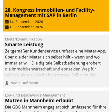
abgeben – rund um die
28. Kongress Immobilien- und Facility-
Uhr.
Management mit SAP in Berlin
14. September 2026
–
15. September 2026
Mieterkommunikation
Smarte Leistung
Zeitgemäßer Kundenservice umfasst eine Mieter-App,
über die der Mieter sich selbst hilft – wann und wo
immer er will. Die digitale Selbstbedienung erobert
die Immobilienwirtschaft und ebnet den Weg für
selbstlaufende Geschäftsprozesse. Selbst ist der
Kunde und smart der Serviceanbieter.
Nadja Hußmann
Lob- und Beschwerde-Management
Motzen in Mannheim erlaubt
Die GBG Mannheim engagiert sich umfassend für ihre