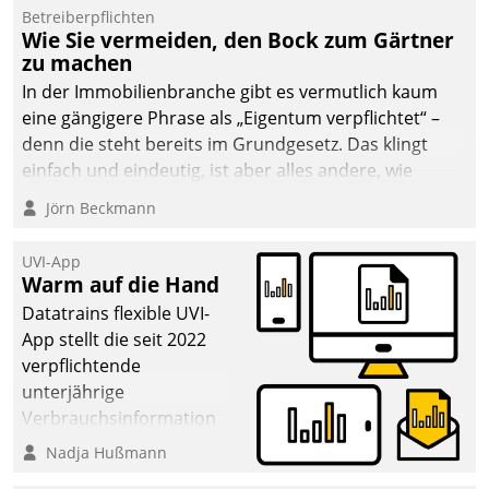
Betreiberpflichten
deutscher
Wie Sie vermeiden, den Bock zum Gärtner
Wohnungsunternehmen
zu machen
– und beschleunigt damit
In der Immobilienbranche gibt es vermutlich kaum
den Weg vom
eine gängigere Phrase als „Eigentum verpflichtet“ –
Mieteranliegen zum
denn die steht bereits im Grundgesetz. Das klingt
Dienstleisterauftrag.
einfach und eindeutig, ist aber alles andere, wie
Branchenbeschäftigte wissen. Denn mit der
Jörn Beckmann
Verantwortung folgen Verpflichtungen.
UVI-App
Warm auf die Hand
Datatrains flexible UVI-
App stellt die seit 2022
verpflichtende
unterjährige
Verbrauchsinformation
schnell, zuverlässig und
Nadja Hußmann
leicht bekömmlich bereit: