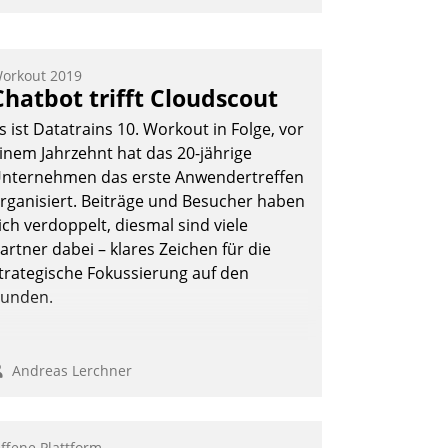
nwendertreffen am 27. April 2022
rhielten die Teilnehmerinnen und
eilnehmer kurzweilige Einblicke in
orkout 2019
Chatbot trifft Cloudscout
nnovative Cloud-Strategien und -
ösungen mit hohem Zukunftspotenzial.
s ist Datatrains 10. Workout in Folge, vor
inem Jahrzehnt hat das 20-jährige
nternehmen das erste Anwendertreffen
rganisiert. Beiträge und Besucher haben
Andreas Lerchner
ich verdoppelt, diesmal sind viele
artner dabei – klares Zeichen für die
trategische Fokussierung auf den
unden.
Andreas Lerchner
ffene Plattform