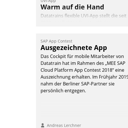
UVI-App
Warm auf die Hand
Datatrains flexible UVI-App stellt die seit
2022 verpflichtende unterjährige
Verbrauchsinformation schnell,
zuverlässig und leicht bekömmlich bereit
SAP App Contest
Die monatlichen Mitteilungen zum
Ausgezeichnete App
Heizungs- und Wasserverbrauch gehen
Das Cockpit für mobile Mitarbeiter von
automatisiert, vollständig und auf
Datatrain hat im Rahmen des „MEE SAP
Wunsch über mehrere zuvor festgelegte
Cloud Platform App Contest 2018“ eine
Kommunikationswege bei den
Auszeichnung erhalten. Im Frühjahr 201
Empfängern ein.
nahm der Berliner SAP-Partner sie
Nadja Hußmann
persönlich entgegen.
Andreas Lerchner