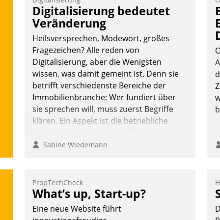
Vernetzungsideen fürs Quartier.
Digitalisierung bedeutet
Dazwischen zeigte Datatrain, was es
Veränderung
Neues zu bieten hat.
Heilsversprechen, Modewort, großes
Fragezeichen? Alle reden von
O
Digitalisierung, aber die Wenigsten
A
wissen, was damit gemeint ist. Denn sie
d
Nadja Hußmann
betrifft verschiedenste Bereiche der
Z
Immobilienbranche: Wer fundiert über
w
sie sprechen will, muss zuerst Begriffe
b
klären. Ein Aspekt ist die betriebliche
Optimierung: Moderne Softwarelösungen
ermöglichen große Einsparungen durch
Sabine Wiedemann
optimierte und automatisierte Prozesse.
Doch man darf nicht zu viel erwarten:
Allein mit der Einführung einer neuen
PropTechCheck
H
What’s up, Start-up?
Software ist es nicht getan. Die
Digitalisierung erfordert von
Eine neue Website führt
D
Unternehmen die Bereitschaft, sich zu