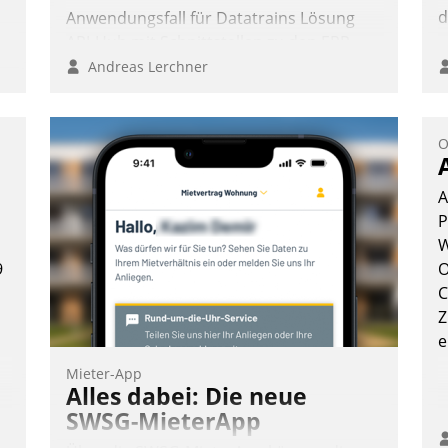
d
Anwendungsfall für Datatrains Lösung
API-Hub mit Schnittstellen zu den ERP-
Systemen der Unternehmen.
Andreas Lerchner
:
O
A
P
W
9
O
C
Z
e
Mieter-App
Alles dabei: Die neue
SWSG-MieterApp