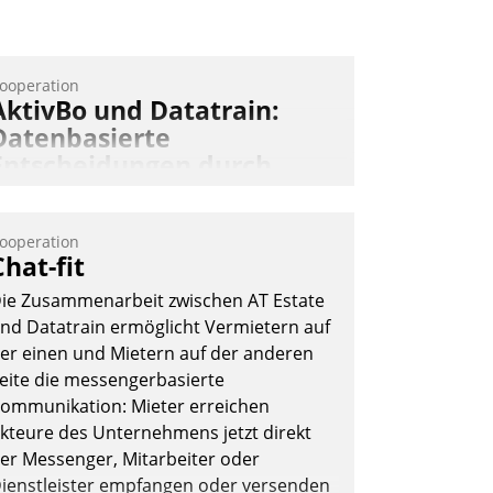
ooperation
AktivBo und Datatrain:
Datenbasierte
Entscheidungen durch
automatisierte
Mieterbefragungen
ooperation
ktivBo und Datatrain kooperieren –
Chat-fit
mmobilienunternehmen profitieren: Die
ie Zusammenarbeit zwischen AT Estate
ahtlose Integration der Lösungen von
nd Datatrain ermöglicht Vermietern auf
ktivBo und Datatrain ermöglicht
er einen und Mietern auf der anderen
utomatisiert ausgelöste, zielgerichtete
eite die messengerbasierte
ieterbefragungen – eine starke
ommunikation: Mieter erreichen
rundlage für intelligente, datengestützte
kteure des Unternehmens jetzt direkt
ntscheidungen.
er Messenger, Mitarbeiter oder
ienstleister empfangen oder versenden