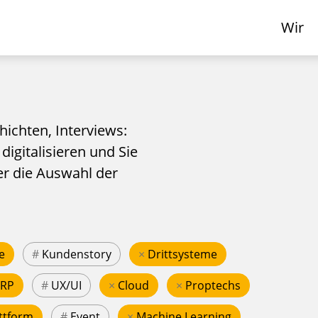
Wir
hichten, Interviews:
 digitalisieren und Sie
er die Auswahl der
e
#
Kundenstory
×
Drittsysteme
ERP
#
UX/UI
×
Cloud
×
Proptechs
ttform
#
Event
×
Machine Learning