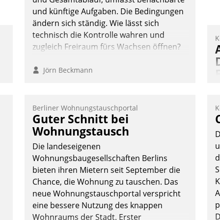
und künftige Aufgaben. Die Bedingungen
ändern sich ständig. Wie lässt sich
technisch die Kontrolle wahren und
K
zugleich Freiraum fürs Wachsen öffnen?
Jörn Beckmann
Berliner Wohnungstauschportal
K
A
Guter Schnitt bei
I
Wohnungstausch
D
n
u
Die landeseigenen
A
d
Wohnungsbaugesellschaften Berlins
a
S
bieten ihren Mietern seit September die
M
K
Chance, die Wohnung zu tauschen. Das
G
A
neue Wohnungstauschportal verspricht
E
p
eine bessere Nutzung des knappen
D
Wohnraums der Stadt. Erster