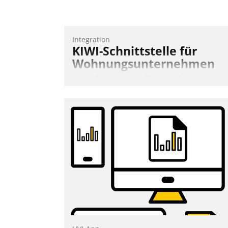
Integration
KIWI-Schnittstelle für
Wohnungsunternehmen
KIWI, der Anbieter für digitalen
Türzugang, kooperiert mit dem
Beratungs- und
Softwareentwicklungshaus Datatrain.
Andreas Lerchner