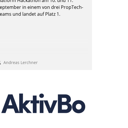
latform Hackathon am 10. und 11.
eptember in einem von drei PropTech-
eams und landet auf Platz 1.
Andreas Lerchner