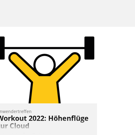
nwendertreffen
Workout 2022: Höhenflüge
zur Cloud
eim virtuellen Datatrain-