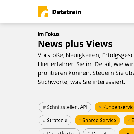
Datatrain
Im Fokus
News plus Views
Vorstöße, Neuigkeiten, Erfolgsgesc
Hier erfahren Sie im Detail, wie wir
profitieren können. Steuern Sie üb
Stichworte, was Sie interessiert.
#
Schnittstellen, API
×
Kundenservic
#
Strategie
×
Shared Service
×
#
Dienstleister
#
Mobilität
×
Pla