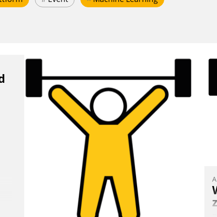
d
A
B