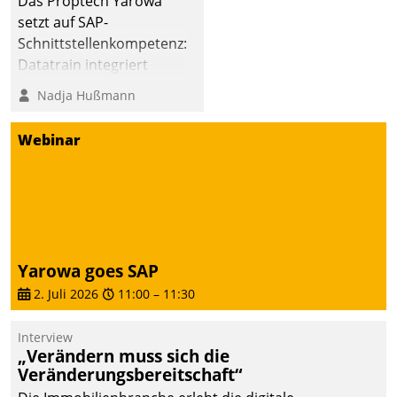
Das Proptech Yarowa
die Bereitschaft, sich zu überprüfen, zu hinterfragen
setzt auf SAP-
und zu verändern.
Schnittstellenkompetenz:
Datatrain integriert
Yarowas Portal zur
Nadja Hußmann
Vergabe und Verwaltung
von Aufträgen der
Webinar
operativen
Instandhaltung in die
SAP-Systemlandschaft
deutscher
Wohnungsunternehmen
– und beschleunigt damit
Yarowa goes SAP
den Weg vom
2. Juli 2026
11:00
–
11:30
Mieteranliegen zum
Dienstleisterauftrag.
Interview
„Verändern muss sich die
Veränderungsbereitschaft“