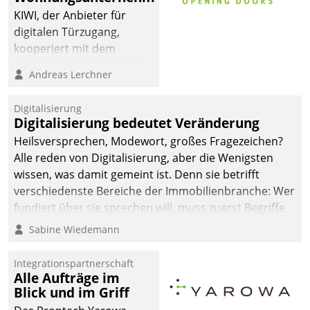
automatisiert, vollständig
KIWI, der Anbieter für
und auf Wunsch über
digitalen Türzugang,
mehrere zuvor
kooperiert mit dem
festgelegte
Beratungs- und
Andreas Lerchner
Kommunikationswege bei
Softwareentwicklungshaus
den Empfängern ein.
Datatrain.
Digitalisierung
Digitalisierung bedeutet Veränderung
Heilsversprechen, Modewort, großes Fragezeichen?
Alle reden von Digitalisierung, aber die Wenigsten
wissen, was damit gemeint ist. Denn sie betrifft
verschiedenste Bereiche der Immobilienbranche: Wer
fundiert über sie sprechen will, muss zuerst Begriffe
klären. Ein Aspekt ist die betriebliche Optimierung:
Sabine Wiedemann
Moderne Softwarelösungen ermöglichen große
Einsparungen durch optimierte und automatisierte
Integrationspartnerschaft
Prozesse. Doch man darf nicht zu viel erwarten: Allein
Alle Aufträge im
Blick und im Griff
mit der Einführung einer neuen Software ist es nicht
getan. Die Digitalisierung erfordert von Unternehmen