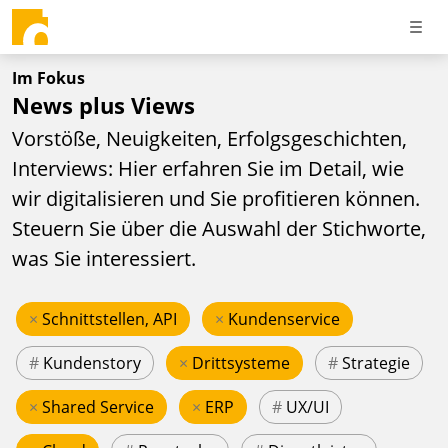
Im Fokus
News plus Views
Vorstöße, Neuigkeiten, Erfolgsgeschichten,
Interviews: Hier erfahren Sie im Detail, wie
wir digitalisieren und Sie profitieren können.
Steuern Sie über die Auswahl der Stichworte,
was Sie interessiert.
×
Schnittstellen, API
×
Kundenservice
#
Kundenstory
×
Drittsysteme
#
Strategie
×
Shared Service
×
ERP
#
UX/UI