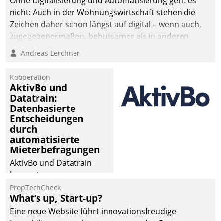
Ohne Digitalisierung und Automatisierung geht es
nicht: Auch in der Wohnungswirtschaft stehen die
Zeichen daher schon längst auf digital – wenn auch,
zugegebenermaßen, behutsamer als in anderen
Branchen.
Andreas Lerchner
Kooperation
AktivBo und
Datatrain:
Datenbasierte
Entscheidungen
durch
automatisierte
Mieterbefragungen
AktivBo und Datatrain
kooperieren –
Immobilienunternehmen
PropTechCheck
What’s up, Start-up?
profitieren: Die nahtlose
Integration der Lösungen
Eine neue Website führt innovationsfreudige