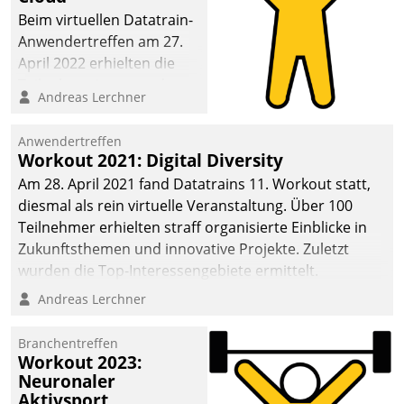
anspruchsvollen
Beim virtuellen Datatrain-
Aufgaben und
Anwendertreffen am 27.
abnehmendem
April 2022 erhielten die
Nachwuchs?
Teilnehmerinnen und
Andreas Lerchner
Teilnehmer kurzweilige
Einblicke in innovative
Anwendertreffen
Cloud-Strategien und -
Workout 2021: Digital Diversity
Lösungen mit hohem
Am 28. April 2021 fand Datatrains 11. Workout statt,
Zukunftspotenzial.
diesmal als rein virtuelle Veranstaltung. Über 100
Teilnehmer erhielten straff organisierte Einblicke in
Zukunftsthemen und innovative Projekte. Zuletzt
wurden die Top-Interessengebiete ermittelt.
Andreas Lerchner
Branchentreffen
Workout 2023:
Neuronaler
Aktivsport