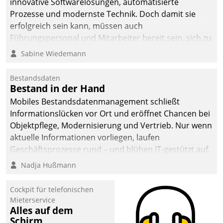
innovative Softwarelösungen, automatisierte
Prozesse und modernste Technik. Doch damit sie
erfolgreich sein kann, müssen auch
Führungspersonal und Mitarbeiter bereit sein, sich zu
verändern und anzupassen, sonst werden sie an ihr
Sabine Wiedemann
scheitern.
Bestandsdaten
Bestand in der Hand
Mobiles Bestandsdatenmanagement schließt
Informationslücken vor Ort und eröffnet Chancen bei
Objektpflege, Modernisierung und Vertrieb. Nur wenn
aktuelle Informationen vorliegen, laufen
Geschäftsprozesse rund – und blühen IT-gestützt auf.
Nadja Hußmann
Cockpit für telefonischen
Mieterservice
Alles auf dem
Schirm