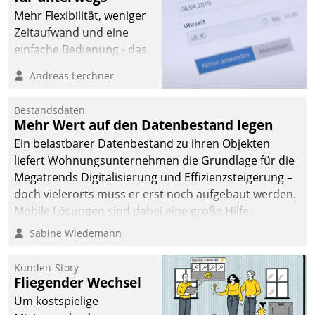
Mehr Flexibilität, weniger
Zeitaufwand und eine
einfache Bedienung - das
verspricht das aktuelle
Andreas Lerchner
Cockpit für mobile
Mitarbeiter von
Bestandsdaten
Datatrain. Die meravis
Mehr Wert auf den Datenbestand legen
Wohnungsbau- und
Ein belastbarer Datenbestand zu ihren Objekten
Immobilien GmbH hat
liefert Wohnungsunternehmen die Grundlage für die
sich dabei für den Betrieb
Megatrends Digitalisierung und Effizienzsteigerung –
der Lösung über die SAP
doch vielerorts muss er erst noch aufgebaut werden.
Cloud Platform
Mobile Lösungen sind dabei eine große Hilfe.
entschieden - als erstes
Sabine Wiedemann
Unternehmen am
Wohnungsmarkt.
Kunden-Story
Fliegender Wechsel
Um kostspielige