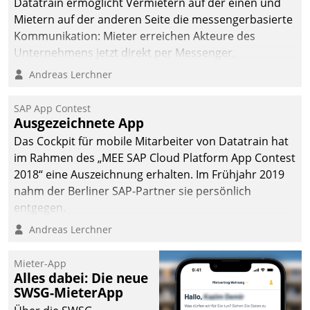
Datatrain ermöglicht Vermietern auf der einen und
Mietern auf der anderen Seite die messengerbasierte
Kommunikation: Mieter erreichen Akteure des
Unternehmens jetzt direkt per Messenger,
Mitarbeiter oder Dienstleister empfangen oder
Andreas Lerchner
versenden die Nachrichten via Cockpit.
SAP App Contest
Ausgezeichnete App
Das Cockpit für mobile Mitarbeiter von Datatrain hat
im Rahmen des „MEE SAP Cloud Platform App Contest
2018“ eine Auszeichnung erhalten. Im Frühjahr 2019
nahm der Berliner SAP-Partner sie persönlich
entgegen.
Andreas Lerchner
Mieter-App
Alles dabei: Die neue
SWSG-MieterApp