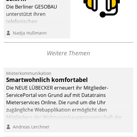
Die Berliner GESOBAU
unterstützt ihren
telefonischen
Mieterservice mit einem
Nadja Hußmann
digitalen Cockpit, das
situationsbezogen
passende Fragen und
Weitere Themen
Schlagworte auswirft.
Eine intuitive
Dialogführung ermöglicht
Mieterkommunikation
Smartwohnlich komfortabel
dem externen
Serviceteam, Anrufe von
Die NEUE LÜBECKER erneuert ihr Mitglieder-
Mietenden zügiger und
ServicePortal von Grund auf mit Datatrains
effizienter zu bearbeiten.
Mieterservices Online. Die rund um die Uhr
zugängliche Webapplikation ermöglicht den
Mitgliedern der Wohnungs­bau­genossenschaft die
Kontaktaufnahme per Smartphone, Tablet oder PC.
Andreas Lerchner