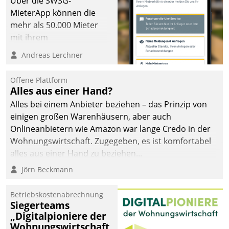
Über die SWSG-
MieterApp können die
mehr als 50.000 Mieter
mit ihrem
Wohnungsunternehmen
Andreas Lerchner
kommunizieren, auf dem
Laufenden bleiben, Daten
Offene Plattform
einsehen und ändern
Alles aus einer Hand?
oder
Alles bei einem Anbieter beziehen – das Prinzip von
Schadensmeldungen
einigen großen Warenhäusern, aber auch
abgeben – rund um die
Onlineanbietern wie Amazon war lange Credo in der
Uhr.
Wohnungswirtschaft. Zugegeben, es ist komfortabel
alles aus einer Hand zu beziehen...
Jörn Beckmann
Betriebskostenabrechnung
Siegerteams
„Digitalpioniere der
Wohnungswirtschaft