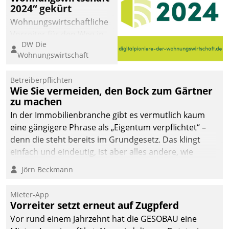
2024“ gekürt
Wohnungswirtschaftliche
Vorreiter für den Weg in
DW Die
eine digitale Zukunft zu
Wohnungswirtschaft
finden, ist das Ziel des
Awards „Digitalpioniere
Betreiberpflichten
der
Wie Sie vermeiden, den Bock zum Gärtner
Wohnungswirtschaft“.
zu machen
Bewerben können sich
In der Immobilienbranche gibt es vermutlich kaum
dafür ein Team
eine gängigere Phrase als „Eigentum verpflichtet“ –
bestehend aus
denn die steht bereits im Grundgesetz. Das klingt
Wohnungsunternehmen
einfach und eindeutig, ist aber alles andere, wie
und PropTech.
Branchenbeschäftigte wissen. Denn mit der
Jörn Beckmann
Verantwortung folgen Verpflichtungen.
Mieter-App
Vorreiter setzt erneut auf Zugpferd
Vor rund einem Jahrzehnt hat die GESOBAU eine