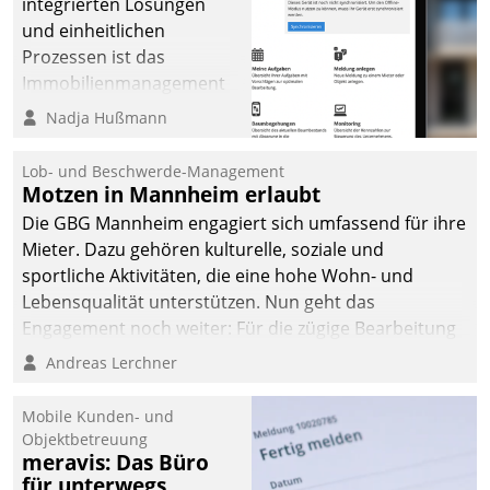
integrierten Lösungen
und einheitlichen
Prozessen ist das
Immobilienmanagement
der Bayerischen
Nadja Hußmann
Versorgungskammer im
Ressort Kapitalanlage für
Lob- und Beschwerde-Management
künftige Aufgaben und
Motzen in Mannheim erlaubt
Herausforderungen
Die GBG Mannheim engagiert sich umfassend für ihre
gerüstet.
Mieter. Dazu gehören kulturelle, soziale und
sportliche Aktivitäten, die eine hohe Wohn- und
Lebensqualität unterstützen. Nun geht das
Engagement noch weiter: Für die zügige Bearbeitung
von Beschwerden – oder Lob – richtet das
Andreas Lerchner
Unternehmen mit Datatrains Applikation fürs Lob-
und Beschwerde-Management einen eigenen Kanal
Mobile Kunden- und
ein.
Objektbetreuung
meravis: Das Büro
für unterwegs