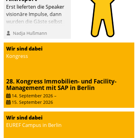
Erst lieferten die Speaker
visionäre Impulse, dann
wurden die Gäste selbst
aktiv und sammelten
Nadja Hußmann
methodisch
Vernetzungsideen fürs
Wir sind dabei
Quartier. Dazwischen
Kongress
zeigte Datatrain, was es
Neues zu bieten hat.
28. Kongress Immobilien- und Facility-
Management mit SAP in Berlin
14. September 2026
–
15. September 2026
Wir sind dabei
EUREF Campus in Berlin