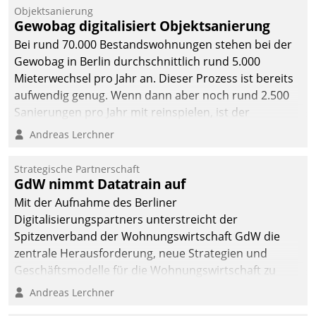
Objektsanierung
Gewobag digitalisiert Objektsanierung
Bei rund 70.000 Bestandswohnungen stehen bei der
Gewobag in Berlin durchschnittlich rund 5.000
Mieterwechsel pro Jahr an. Dieser Prozess ist bereits
aufwendig genug. Wenn dann aber noch rund 2.500
Sanierungen pro Jahr mit reinspielen, ist der
Betreuungs- und Organisationsaufwand immens. Im
Andreas Lerchner
Rahmen ihrer Digitalisierungsstrategie hat das
kommunale Wohnungsbauunternehmen daher
Strategische Partnerschaft
gemeinsam mit der Berliner Datatrain GmbH den
GdW nimmt Datatrain auf
Teilprozess der Objektsanierung digitalisiert.
Mit der Aufnahme des Berliner
Digitalisierungspartners unterstreicht der
Spitzenverband der Wohnungswirtschaft GdW die
zentrale Herausforderung, neue Strategien und
Geschäftsmodelle für die Wohnungswirtschaft zu
entwickeln.
Andreas Lerchner