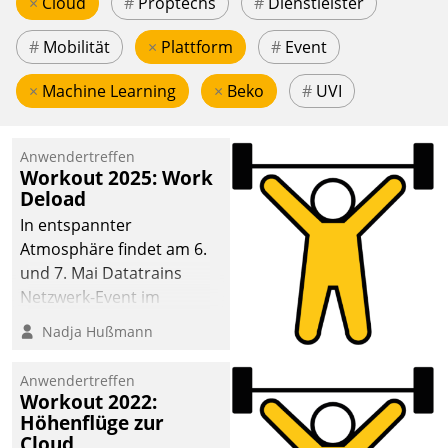
×
Cloud
#
Proptechs
#
Dienstleister
#
Mobilität
×
Plattform
#
Event
×
Machine Learning
×
Beko
#
UVI
Anwendertreffen
Workout 2025: Work
Deload
In entspannter
Atmosphäre findet am 6.
und 7. Mai Datatrains
Netzwerk-Event im
Kunden- und Partnerkreis
Nadja Hußmann
statt. Zentrale Frage: Wie
lassen sich
Anwendertreffen
Mammutprojekte
Workout 2022:
meistern und Workloads
Höhenflüge zur
Cloud
wuppen – bei zunehmend