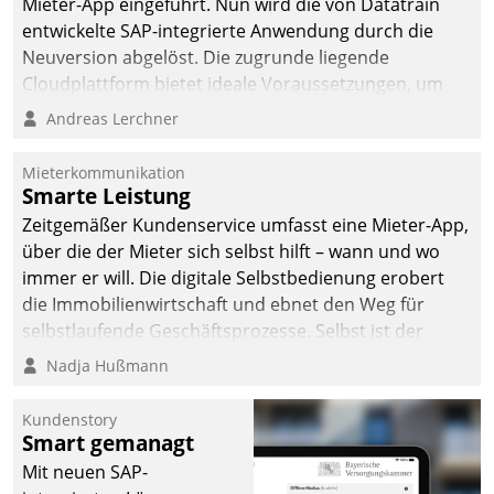
Mieter-App eingeführt. Nun wird die von Datatrain
entwickelte SAP-integrierte Anwendung durch die
Neuversion abgelöst. Die zugrunde liegende
Cloudplattform bietet ideale Voraussetzungen, um
die Funktionalität der App zu erweitern und weitere
Andreas Lerchner
innovative Apps, auch von Drittanbietern, in SAP zu
integrieren.
Mieterkommunikation
Smarte Leistung
Zeitgemäßer Kundenservice umfasst eine Mieter-App,
über die der Mieter sich selbst hilft – wann und wo
immer er will. Die digitale Selbstbedienung erobert
die Immobilienwirtschaft und ebnet den Weg für
selbstlaufende Geschäftsprozesse. Selbst ist der
Kunde und smart der Serviceanbieter.
Nadja Hußmann
Kundenstory
Smart gemanagt
Mit neuen SAP-