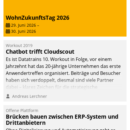
WohnZukunftsTag 2026
29. Juni 2026
–
30. Juni 2026
Workout 2019
Chatbot trifft Cloudscout
Es ist Datatrains 10. Workout in Folge, vor einem
Jahrzehnt hat das 20-jährige Unternehmen das erste
Anwendertreffen organisiert. Beiträge und Besucher
haben sich verdoppelt, diesmal sind viele Partner
dabei – klares Zeichen für die strategische
Fokussierung auf den Kunden.
Andreas Lerchner
Offene Plattform
Brücken bauen zwischen ERP-System und
Drittanbietern