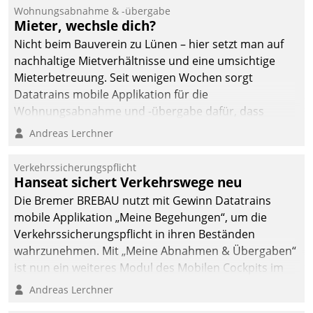
Wohnungsabnahme & -übergabe
Mieter, wechsle dich?
Nicht beim Bauverein zu Lünen – hier setzt man auf
nachhaltige Mietverhältnisse und eine umsichtige
Mieterbetreuung. Seit wenigen Wochen sorgt
Datatrains mobile Applikation für die
Wohnungsabnahme und -übergabe dafür, dass
Mieter wohlgeordnet kommen und, so es sein muss,
Andreas Lerchner
gehen können.
Verkehrssicherungspflicht
Hanseat sichert Verkehrswege neu
Die Bremer BREBAU nutzt mit Gewinn Datatrains
mobile Applikation „Meine Begehungen“, um die
Verkehrssicherungspflicht in ihren Beständen
wahrzunehmen. Mit „Meine Abnahmen & Übergaben“
ist nun ein weiteres Modul des Mobilen Cockpits im
Einsatz.
Andreas Lerchner