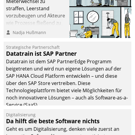
Mieterwechsel zu
straffen, Leerstand
vorzubeugen und Akteure
wie Prozesse fließend zu
vernetzen, nutzt die
Nadja Hußmann
Berliner Gewobag seit
Jahresbeginn eine
Strategische Partnerschaft
Überblick, Einsicht und
Datatrain ist SAP Partner
Eingriff bietende Lösung.
Datatrain ist dem SAP PartnerEdge Programm
Zur Entwicklung setzte
beigetreten und wird nun eigene Lösungen auf der
man auf
SAP HANA Cloud Platform entwickeln – und diese
Cloudtechnologie,
über den SAP Store vertreiben. Diese
bewährte und Startup-
Technologieplattform bietet viele Möglichkeiten für
Partner sowie erstmals
noch innovativere Lösungen – auch als Software-as-a-
agile Projektmethoden.
Service (SaaS).
Digitalisierung
Da hilft die beste Software nichts
Geht es um Digitalisierung, denken viele zuerst an