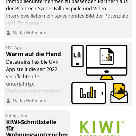
von AktivBo und
Immobilienunternehmen zu passenden Partnern aus
Datatrain ermöglicht
der Proptech-Szene. Fallbeispiele und Video-
automatisiert ausgelöste,
Interviews liefern ein sprechendes Bild der Potenziale
zielgerichtete
und Fähigkeiten.
Mieterbefragungen – eine
Nadja Hußmann
starke Grundlage für
intelligente,
UVI-App
datengestützte
Warm auf die Hand
Entscheidungen.
Datatrains flexible UVI-
App stellt die seit 2022
verpflichtende
unterjährige
Verbrauchsinformation
schnell, zuverlässig und
Nadja Hußmann
leicht bekömmlich bereit:
Die monatlichen
Integration
Mitteilungen zum
KIWI-Schnittstelle
für
Heizungs- und
Wohnungsunternehmen
Wasserverbrauch gehen