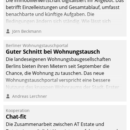
Die Immobilienwirtschaft digitalisiert ihr Angebot. Das
betrifft Einzelleistungen und Gesamtablauf, umfasst
benachbarte und künftige Aufgaben. Die
Bedingungen ändern sich ständig. Wie lässt sich
technisch die Kontrolle wahren und zugleich Freiraum
Jörn Beckmann
fürs Wachsen öffnen?
Berliner Wohnungstauschportal
Guter Schnitt bei Wohnungstausch
Die landeseigenen Wohnungsbaugesellschaften
Berlins bieten ihren Mietern seit September die
Chance, die Wohnung zu tauschen. Das neue
Wohnungstauschportal verspricht eine bessere
Nutzung des knappen Wohnraums der Stadt. Erster
Anwendungsfall für Datatrains Lösung API-Hub mit
Andreas Lerchner
Schnittstellen zu den ERP-Systemen der
Unternehmen.
Kooperation
Chat-fit
Die Zusammenarbeit zwischen AT Estate und