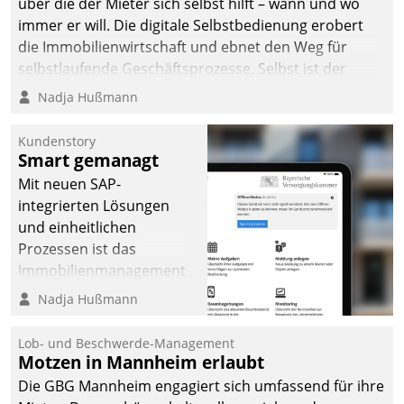
über die der Mieter sich selbst hilft – wann und wo
immer er will. Die digitale Selbstbedienung erobert
die Immobilienwirtschaft und ebnet den Weg für
selbstlaufende Geschäftsprozesse. Selbst ist der
Kunde und smart der Serviceanbieter.
Nadja Hußmann
Kundenstory
Smart gemanagt
Mit neuen SAP-
integrierten Lösungen
und einheitlichen
Prozessen ist das
Immobilienmanagement
der Bayerischen
Nadja Hußmann
Versorgungskammer im
Ressort Kapitalanlage für
Lob- und Beschwerde-Management
künftige Aufgaben und
Motzen in Mannheim erlaubt
Herausforderungen
Die GBG Mannheim engagiert sich umfassend für ihre
gerüstet.