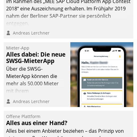
im Rahmen des „MEE SAP Cloud Platform App Contest
2018“ eine Auszeichnung erhalten. Im Frühjahr 2019
nahm der Berliner SAP-Partner sie persönlich
entgegen.
Andreas Lerchner
Mieter-App
Alles dabei: Die neue
SWSG-MieterApp
Über die SWSG-
MieterApp können die
mehr als 50.000 Mieter
mit ihrem
Wohnungsunternehmen
Andreas Lerchner
kommunizieren, auf dem
Laufenden bleiben, Daten
Offene Plattform
einsehen und ändern
Alles aus einer Hand?
oder
Alles bei einem Anbieter beziehen – das Prinzip von
Schadensmeldungen