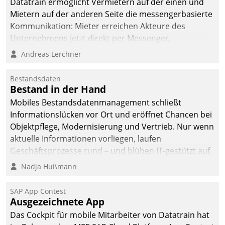
Datatrain ermöglicht Vermietern auf der einen und
Mietern auf der anderen Seite die messengerbasierte
Kommunikation: Mieter erreichen Akteure des
Unternehmens jetzt direkt per Messenger,
Mitarbeiter oder Dienstleister empfangen oder
Andreas Lerchner
versenden die Nachrichten via Cockpit.
Bestandsdaten
Bestand in der Hand
Mobiles Bestandsdatenmanagement schließt
Informationslücken vor Ort und eröffnet Chancen bei
Objektpflege, Modernisierung und Vertrieb. Nur wenn
aktuelle Informationen vorliegen, laufen
Geschäftsprozesse rund – und blühen IT-gestützt auf.
Nadja Hußmann
SAP App Contest
Ausgezeichnete App
Das Cockpit für mobile Mitarbeiter von Datatrain hat