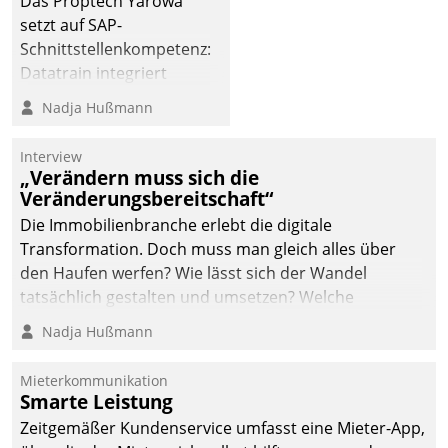
Das Proptech Yarowa
dafür ein Team
setzt auf SAP-
bestehend aus
Schnittstellenkompetenz:
Wohnungsunternehmen
Datatrain integriert
und PropTech.
Yarowas Portal zur
Nadja Hußmann
Vergabe und Verwaltung
von Aufträgen der
Interview
operativen
„Verändern muss sich die
Instandhaltung in die
Veränderungsbereitschaft“
SAP-Systemlandschaft
Die Immobilienbranche erlebt die digitale
deutscher
Transformation. Doch muss man gleich alles über
Wohnungsunternehmen
den Haufen werfen? Wie lässt sich der Wandel
– und beschleunigt damit
tatsächlich gestalten und umsetzen? Welche
den Weg vom
Argumente zählen wirklich?
Nadja Hußmann
Mieteranliegen zum
Dienstleisterauftrag.
Mieterkommunikation
Smarte Leistung
Zeitgemäßer Kundenservice umfasst eine Mieter-App,