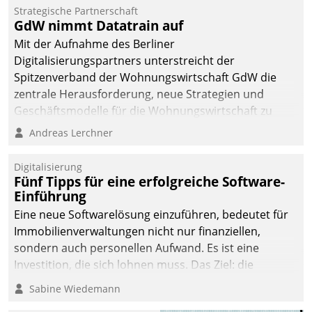
kommunale Wohnungsbauunternehmen daher
Strategische Partnerschaft
gemeinsam mit der Berliner Datatrain GmbH den
GdW nimmt Datatrain auf
Teilprozess der Objektsanierung digitalisiert.
Mit der Aufnahme des Berliner
Digitalisierungspartners unterstreicht der
Spitzenverband der Wohnungswirtschaft GdW die
zentrale Herausforderung, neue Strategien und
Geschäftsmodelle für die Wohnungswirtschaft zu
entwickeln.
Andreas Lerchner
Digitalisierung
Fünf Tipps für eine erfolgreiche Software-
Einführung
Eine neue Softwarelösung einzuführen, bedeutet für
Immobilienverwaltungen nicht nur finanziellen,
sondern auch personellen Aufwand. Es ist eine
Investition, die sich lohnen muss. Das Ziel: die
nachhaltige Optimierung der Geschäftsabläufe. Damit
Sabine Wiedemann
dieses Ziel erreicht wird, sollten einige Grundregeln