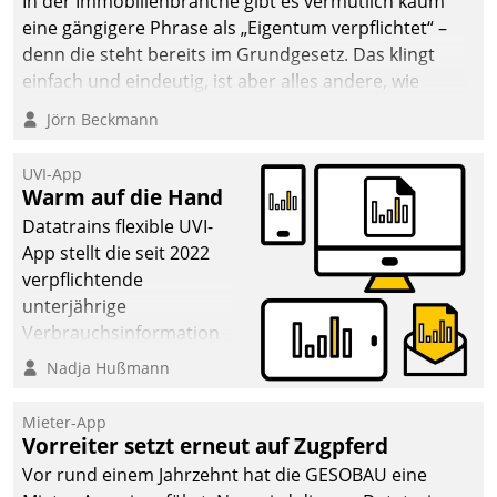
In der Immobilienbranche gibt es vermutlich kaum
eine gängigere Phrase als „Eigentum verpflichtet“ –
denn die steht bereits im Grundgesetz. Das klingt
einfach und eindeutig, ist aber alles andere, wie
Branchenbeschäftigte wissen. Denn mit der
Jörn Beckmann
Verantwortung folgen Verpflichtungen.
UVI-App
Warm auf die Hand
Datatrains flexible UVI-
App stellt die seit 2022
verpflichtende
unterjährige
Verbrauchsinformation
schnell, zuverlässig und
Nadja Hußmann
leicht bekömmlich bereit:
Die monatlichen
Mieter-App
Mitteilungen zum
Vorreiter setzt erneut auf Zugpferd
Heizungs- und
Vor rund einem Jahrzehnt hat die GESOBAU eine
Wasserverbrauch gehen