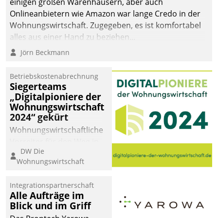
einigen großen Warenhäusern, aber auch
abgeben – rund um die
Onlineanbietern wie Amazon war lange Credo in der
Uhr.
Wohnungswirtschaft. Zugegeben, es ist komfortabel
alles aus einer Hand zu beziehen...
Jörn Beckmann
Betriebskostenabrechnung
Siegerteams
„Digitalpioniere der
Wohnungswirtschaft
2024“ gekürt
Wohnungswirtschaftliche
Vorreiter für den Weg in
DW Die
eine digitale Zukunft zu
Wohnungswirtschaft
finden, ist das Ziel des
Awards „Digitalpioniere
Integrationspartnerschaft
der
Alle Aufträge im
Wohnungswirtschaft“.
Blick und im Griff
Bewerben können sich