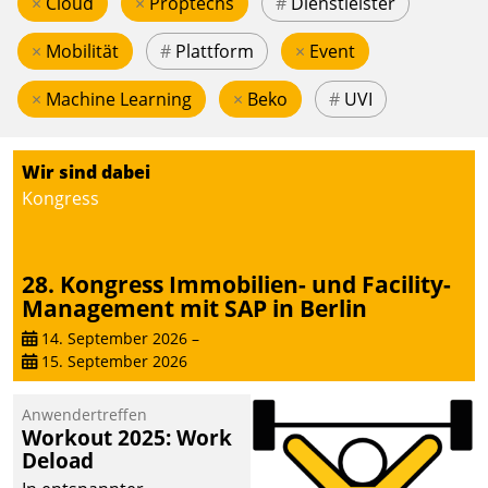
×
Cloud
×
Proptechs
#
Dienstleister
×
Mobilität
#
Plattform
×
Event
×
Machine Learning
×
Beko
#
UVI
Wir sind dabei
Kongress
28. Kongress Immobilien- und Facility-
Management mit SAP in Berlin
14. September 2026
–
15. September 2026
Anwendertreffen
Workout 2025: Work
Deload