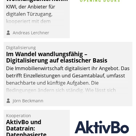
KIWI, der Anbieter für
digitalen Türzugang,
kooperiert mit dem
Beratungs- und
Andreas Lerchner
Softwareentwicklungshaus
Datatrain.
Digitalisierung
Im Wandel wandlungsfähig –
Digitalisierung auf elastischer Basis
Die Immobilienwirtschaft digitalisiert ihr Angebot. Das
betrifft Einzelleistungen und Gesamtablauf, umfasst
benachbarte und künftige Aufgaben. Die
Bedingungen ändern sich ständig. Wie lässt sich
technisch die Kontrolle wahren und zugleich Freiraum
Jörn Beckmann
fürs Wachsen öffnen?
Kooperation
AktivBo und
Datatrain:
Datenbasierte