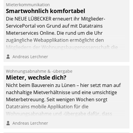
Dialogführung ermöglicht
Mieterkommunikation
Smartwohnlich komfortabel
dem externen
Serviceteam, Anrufe von
Die NEUE LÜBECKER erneuert ihr Mitglieder-
Mietenden zügiger und
ServicePortal von Grund auf mit Datatrains
effizienter zu bearbeiten.
Mieterservices Online. Die rund um die Uhr
zugängliche Webapplikation ermöglicht den
Mitgliedern der Wohnungs­bau­genossenschaft die
Kontaktaufnahme per Smartphone, Tablet oder PC.
Andreas Lerchner
Wohnungsabnahme & -übergabe
Mieter, wechsle dich?
Nicht beim Bauverein zu Lünen – hier setzt man auf
nachhaltige Mietverhältnisse und eine umsichtige
Mieterbetreuung. Seit wenigen Wochen sorgt
Datatrains mobile Applikation für die
Wohnungsabnahme und -übergabe dafür, dass
Mieter wohlgeordnet kommen und, so es sein muss,
Andreas Lerchner
gehen können.