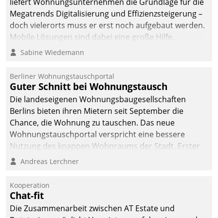
liefert Wohnungsunternehmen die Grundlage für die
sich dabei für den Betrieb
Megatrends Digitalisierung und Effizienzsteigerung –
der Lösung über die SAP
doch vielerorts muss er erst noch aufgebaut werden.
Cloud Platform
Mobile Lösungen sind dabei eine große Hilfe.
entschieden - als erstes
Sabine Wiedemann
Unternehmen am
Wohnungsmarkt.
Berliner Wohnungstauschportal
Guter Schnitt bei Wohnungstausch
Die landeseigenen Wohnungsbaugesellschaften
Berlins bieten ihren Mietern seit September die
Chance, die Wohnung zu tauschen. Das neue
Wohnungstauschportal verspricht eine bessere
Nutzung des knappen Wohnraums der Stadt. Erster
Anwendungsfall für Datatrains Lösung API-Hub mit
Andreas Lerchner
Schnittstellen zu den ERP-Systemen der
Unternehmen.
Kooperation
Chat-fit
Die Zusammenarbeit zwischen AT Estate und