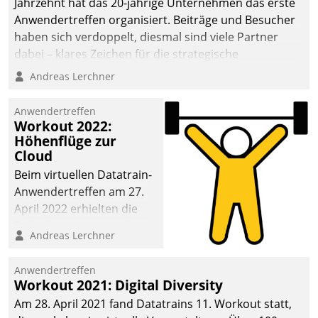
Jahrzehnt hat das 20-jährige Unternehmen das erste
Anwendertreffen organisiert. Beiträge und Besucher
haben sich verdoppelt, diesmal sind viele Partner
dabei – klares Zeichen für die strategische
Fokussierung auf den Kunden.
Andreas Lerchner
Anwendertreffen
Workout 2022:
Höhenflüge zur
Cloud
Beim virtuellen Datatrain-
Anwendertreffen am 27.
April 2022 erhielten die
Teilnehmerinnen und
Andreas Lerchner
Teilnehmer kurzweilige
Einblicke in innovative
Anwendertreffen
Cloud-Strategien und -
Workout 2021: Digital Diversity
Lösungen mit hohem
Am 28. April 2021 fand Datatrains 11. Workout statt,
Zukunftspotenzial.