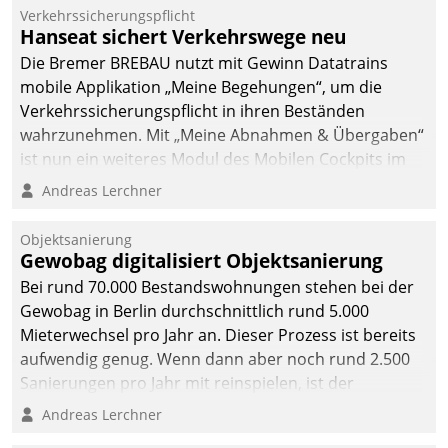
Verkehrssicherungspflicht
Hanseat sichert Verkehrswege neu
Die Bremer BREBAU nutzt mit Gewinn Datatrains
mobile Applikation „Meine Begehungen“, um die
Verkehrssicherungspflicht in ihren Beständen
wahrzunehmen. Mit „Meine Abnahmen & Übergaben“
ist nun ein weiteres Modul des Mobilen Cockpits im
Einsatz.
Andreas Lerchner
Objektsanierung
Gewobag digitalisiert Objektsanierung
Bei rund 70.000 Bestandswohnungen stehen bei der
Gewobag in Berlin durchschnittlich rund 5.000
Mieterwechsel pro Jahr an. Dieser Prozess ist bereits
aufwendig genug. Wenn dann aber noch rund 2.500
Sanierungen pro Jahr mit reinspielen, ist der
Betreuungs- und Organisationsaufwand immens. Im
Andreas Lerchner
Rahmen ihrer Digitalisierungsstrategie hat das