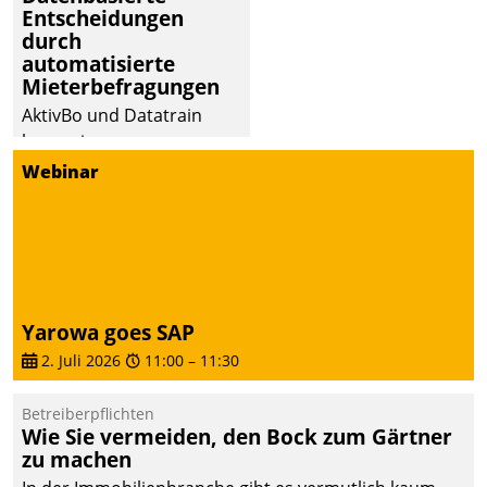
Entscheidungen
durch
automatisierte
Mieterbefragungen
AktivBo und Datatrain
kooperieren –
Immobilienunternehmen
Webinar
profitieren: Die nahtlose
Integration der Lösungen
von AktivBo und
Datatrain ermöglicht
automatisiert ausgelöste,
zielgerichtete
Yarowa goes SAP
Mieterbefragungen – eine
2. Juli 2026
11:00
–
11:30
starke Grundlage für
intelligente,
Betreiberpflichten
datengestützte
Wie Sie vermeiden, den Bock zum Gärtner
Entscheidungen.
zu machen