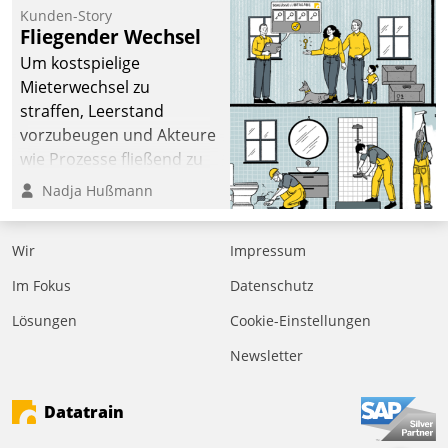
befolgt werden.
Kunden-Story
Fliegender Wechsel
Um kostspielige
Mieterwechsel zu
straffen, Leerstand
vorzubeugen und Akteure
wie Prozesse fließend zu
vernetzen, nutzt die
Nadja Hußmann
Berliner Gewobag seit
Jahresbeginn eine
Wir
Impressum
Überblick, Einsicht und
Eingriff bietende Lösung.
Im Fokus
Datenschutz
Zur Entwicklung setzte
Lösungen
Cookie-Einstellungen
man auf
Cloudtechnologie,
Newsletter
bewährte und Startup-
Partner sowie erstmals
Datatrain
agile Projektmethoden.