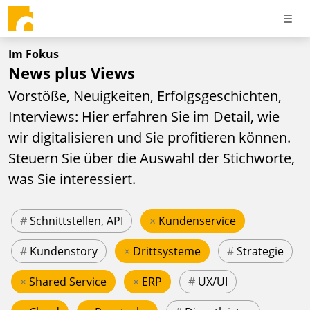
Im Fokus
News plus Views
Vorstöße, Neuigkeiten, Erfolgsgeschichten,
Interviews: Hier erfahren Sie im Detail, wie
wir digitalisieren und Sie profitieren können.
Steuern Sie über die Auswahl der Stichworte,
was Sie interessiert.
#
Schnittstellen, API
×
Kundenservice
#
Kundenstory
×
Drittsysteme
#
Strategie
×
Shared Service
×
ERP
#
UX/UI