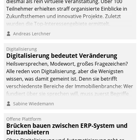
diesmal als rein virtuelle Veranstaltung. Über 100
Teilnehmer erhielten straff organisierte Einblicke in
Zukunftsthemen und innovative Projekte. Zuletzt
wurden die Top-Interessengebiete ermittelt.
Andreas Lerchner
Digitalisierung
Digitalisierung bedeutet Veränderung
Heilsversprechen, Modewort, großes Fragezeichen?
Alle reden von Digitalisierung, aber die Wenigsten
wissen, was damit gemeint ist. Denn sie betrifft
verschiedenste Bereiche der Immobilienbranche: Wer
fundiert über sie sprechen will, muss zuerst Begriffe
klären. Ein Aspekt ist die betriebliche Optimierung:
Sabine Wiedemann
Moderne Softwarelösungen ermöglichen große
Einsparungen durch optimierte und automatisierte
Offene Plattform
Prozesse. Doch man darf nicht zu viel erwarten: Allein
Brücken bauen zwischen ERP-System und
Drittanbietern
mit der Einführung einer neuen Software ist es nicht
getan. Die Digitalisierung erfordert von Unternehmen