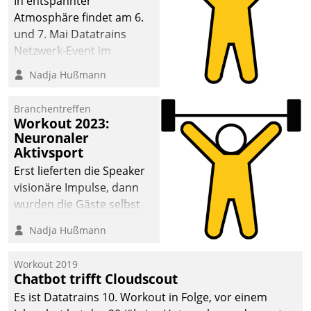
In entspannter
Atmosphäre findet am 6.
und 7. Mai Datatrains
Netzwerk-Event im
Kunden- und Partnerkreis
Nadja Hußmann
statt. Zentrale Frage: Wie
lassen sich
Branchentreffen
Mammutprojekte
Workout 2023:
meistern und Workloads
Neuronaler
Aktivsport
wuppen – bei zunehmend
anspruchsvollen
Erst lieferten die Speaker
Aufgaben und
visionäre Impulse, dann
abnehmendem
wurden die Gäste selbst
Nachwuchs?
aktiv und sammelten
Nadja Hußmann
methodisch
Vernetzungsideen fürs
Workout 2019
Quartier. Dazwischen
Chatbot trifft Cloudscout
zeigte Datatrain, was es
Es ist Datatrains 10. Workout in Folge, vor einem
Neues zu bieten hat.