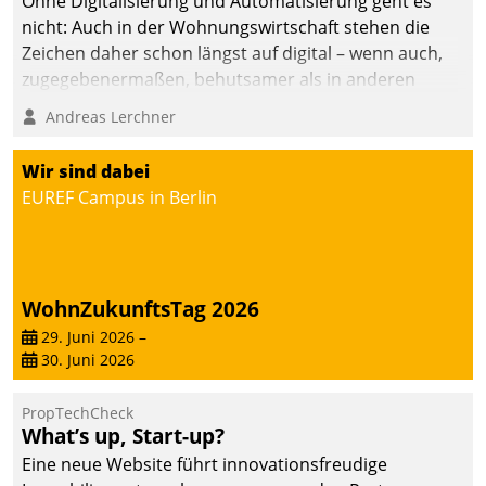
Ohne Digitalisierung und Automatisierung geht es
die Bereitschaft, sich zu überprüfen, zu hinterfragen
nicht: Auch in der Wohnungswirtschaft stehen die
und zu verändern.
Zeichen daher schon längst auf digital – wenn auch,
zugegebenermaßen, behutsamer als in anderen
Branchen.
Andreas Lerchner
Wir sind dabei
EUREF Campus in Berlin
WohnZukunftsTag 2026
29. Juni 2026
–
30. Juni 2026
PropTechCheck
What’s up, Start-up?
Eine neue Website führt innovationsfreudige