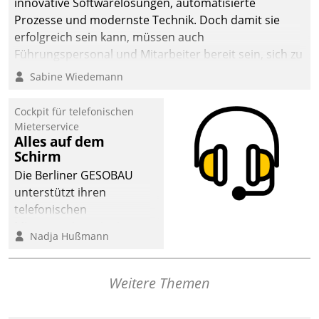
innovative Softwarelösungen, automatisierte
Prozesse und modernste Technik. Doch damit sie
erfolgreich sein kann, müssen auch
Führungspersonal und Mitarbeiter bereit sein, sich zu
verändern und anzupassen, sonst werden sie an ihr
Sabine Wiedemann
scheitern.
Cockpit für telefonischen
Mieterservice
Alles auf dem
Schirm
Die Berliner GESOBAU
unterstützt ihren
telefonischen
Mieterservice mit einem
Nadja Hußmann
digitalen Cockpit, das
situationsbezogen
passende Fragen und
Weitere Themen
Schlagworte auswirft.
Eine intuitive