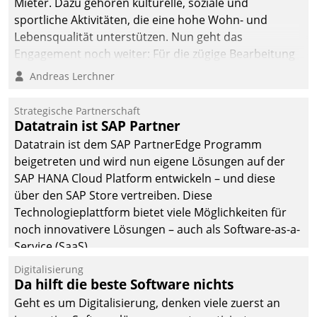
Mieter. Dazu gehören kulturelle, soziale und
sportliche Aktivitäten, die eine hohe Wohn- und
Lebensqualität unterstützen. Nun geht das
Engagement noch weiter: Für die zügige Bearbeitung
von Beschwerden – oder Lob – richtet das
Andreas Lerchner
Unternehmen mit Datatrains Applikation fürs Lob-
und Beschwerde-Management einen eigenen Kanal
Strategische Partnerschaft
ein.
Datatrain ist SAP Partner
Datatrain ist dem SAP PartnerEdge Programm
beigetreten und wird nun eigene Lösungen auf der
SAP HANA Cloud Platform entwickeln – und diese
über den SAP Store vertreiben. Diese
Technologieplattform bietet viele Möglichkeiten für
noch innovativere Lösungen – auch als Software-as-a-
Service (SaaS).
Digitalisierung
Da hilft die beste Software nichts
Geht es um Digitalisierung, denken viele zuerst an