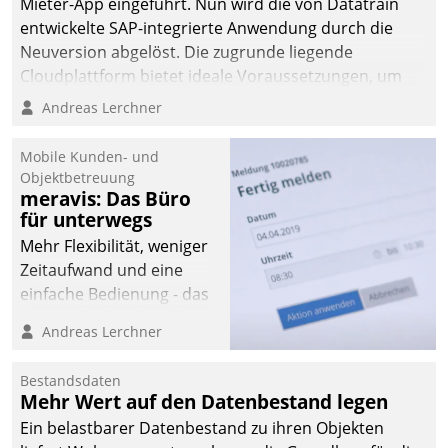
Mieter-App eingeführt. Nun wird die von Datatrain
automatisiert, vollständig
entwickelte SAP-integrierte Anwendung durch die
und auf Wunsch über
Neuversion abgelöst. Die zugrunde liegende
mehrere zuvor
Cloudplattform bietet ideale Voraussetzungen, um
festgelegte
die Funktionalität der App zu erweitern und weitere
Andreas Lerchner
Kommunikationswege bei
innovative Apps, auch von Drittanbietern, in SAP zu
den Empfängern ein.
integrieren.
Mobile Kunden- und
Objektbetreuung
meravis: Das Büro
für unterwegs
Mehr Flexibilität, weniger
Zeitaufwand und eine
einfache Bedienung - das
verspricht das aktuelle
Andreas Lerchner
Cockpit für mobile
Mitarbeiter von
Bestandsdaten
Datatrain. Die meravis
Mehr Wert auf den Datenbestand legen
Wohnungsbau- und
Ein belastbarer Datenbestand zu ihren Objekten
Immobilien GmbH hat