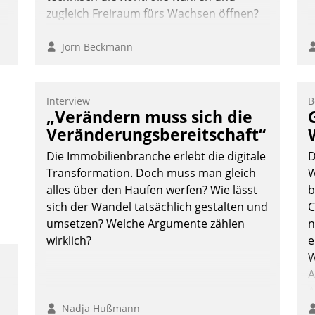
zugleich Freiraum fürs Wachsen öffnen?
Jörn Beckmann
Interview
B
„Verändern muss sich die
Veränderungsbereitschaft“
Die Immobilienbranche erlebt die digitale
D
Transformation. Doch muss man gleich
W
alles über den Haufen werfen? Wie lässt
b
sich der Wandel tatsächlich gestalten und
C
umsetzen? Welche Argumente zählen
n
wirklich?
e
W
A
A
S
Nadja Hußmann