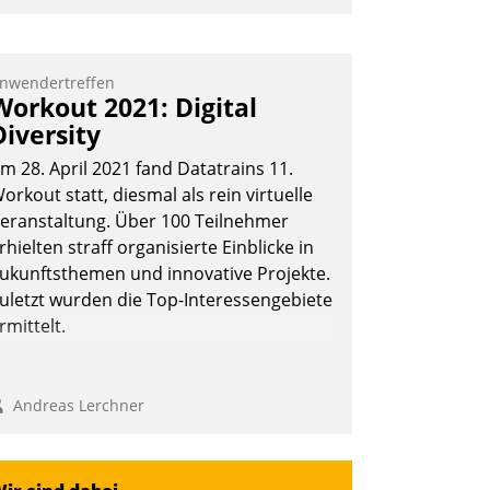
nd 7. Mai Datatrains Netzwerk-Event im
unden- und Partnerkreis statt. Zentrale
rage: Wie lassen sich Mammutprojekte
nwendertreffen
Workout 2021: Digital
eistern und Workloads wuppen – bei
Diversity
unehmend anspruchsvollen Aufgaben
nd abnehmendem Nachwuchs?
m 28. April 2021 fand Datatrains 11.
orkout statt, diesmal als rein virtuelle
eranstaltung. Über 100 Teilnehmer
Nadja Hußmann
rhielten straff organisierte Einblicke in
ukunftsthemen und innovative Projekte.
uletzt wurden die Top-Interessengebiete
rmittelt.
Andreas Lerchner