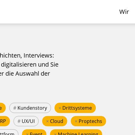
Wir
hichten, Interviews:
 digitalisieren und Sie
er die Auswahl der
e
#
Kundenstory
×
Drittsysteme
ERP
#
UX/UI
×
Cloud
×
Proptechs
ttform
×
Event
×
Machine Learning