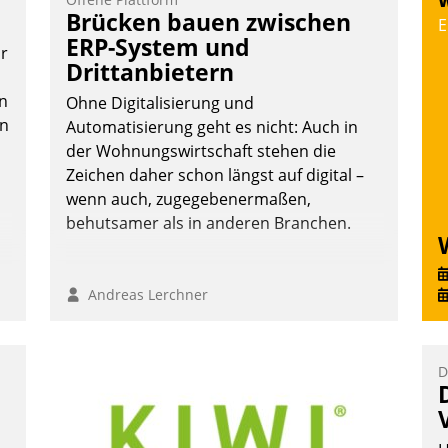
W
Teilnehmer kurzweilige Einblicke in
Brücken bauen zwischen
E
innovative Cloud-Strategien und -
ERP-System und
or
Lösungen mit hohem Zukunftspotenzial.
Drittanbietern
n
Ohne Digitalisierung und
en
Automatisierung geht es nicht: Auch in
der Wohnungswirtschaft stehen die
Andreas Lerchner
Zeichen daher schon längst auf digital –
wenn auch, zugegebenermaßen,
behutsamer als in anderen Branchen.
Andreas Lerchner
D