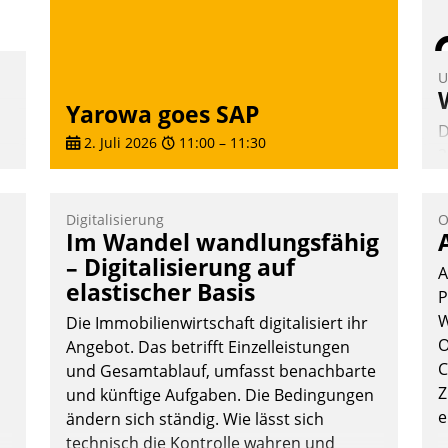
Andreas Lerchner
U
Yarowa goes SAP
D
2. Juli 2026
11:00
–
11:30
2
V
z
Digitalisierung
O
D
Im Wandel wandlungsfähig
H
e
– Digitalisierung auf
A
a
elastischer Basis
P
W
W
K
Die Immobilienwirtschaft digitalisiert ihr
O
E
Angebot. Das betrifft Einzelleistungen
C
und Gesamtablauf, umfasst benachbarte
te
Z
und künftige Aufgaben. Die Bedingungen
e
ändern sich ständig. Wie lässt sich
technisch die Kontrolle wahren und