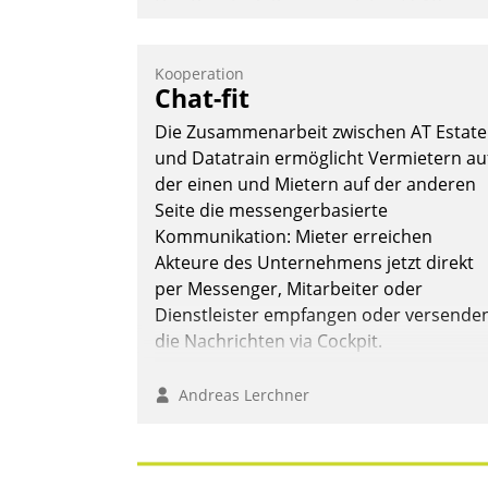
Das Proptech Yarowa setzt auf SAP-
Schnittstellenkompetenz: Datatrain
integriert Yarowas Portal zur Vergabe
Kooperation
und Verwaltung von Aufträgen der
Chat-fit
operativen Instandhaltung in die SAP-
Die Zusammenarbeit zwischen AT Estate
Systemlandschaft deutscher
und Datatrain ermöglicht Vermietern au
Wohnungsunternehmen – und
der einen und Mietern auf der anderen
beschleunigt damit den Weg vom
Seite die messengerbasierte
Mieteranliegen zum Dienstleisterauftrag
Kommunikation: Mieter erreichen
Nadja Hußmann
Akteure des Unternehmens jetzt direkt
per Messenger, Mitarbeiter oder
Dienstleister empfangen oder versende
die Nachrichten via Cockpit.
Andreas Lerchner