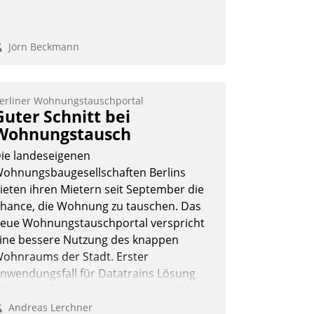
Jörn Beckmann
erliner Wohnungstauschportal
Guter Schnitt bei
Wohnungstausch
ie landeseigenen
ohnungsbaugesellschaften Berlins
ieten ihren Mietern seit September die
hance, die Wohnung zu tauschen. Das
eue Wohnungstauschportal verspricht
ine bessere Nutzung des knappen
ohnraums der Stadt. Erster
nwendungsfall für Datatrains Lösung
PI-Hub mit Schnittstellen zu den ERP-
ystemen der Unternehmen.
Andreas Lerchner