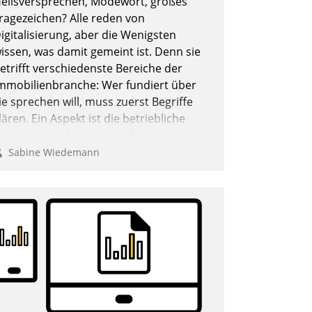
eilsversprechen, Modewort, großes
ragezeichen? Alle reden von
igitalisierung, aber die Wenigsten
issen, was damit gemeint ist. Denn sie
etrifft verschiedenste Bereiche der
mmobilienbranche: Wer fundiert über
ie sprechen will, muss zuerst Begriffe
lären. Ein Aspekt ist die betriebliche
ptimierung: Moderne Softwarelösungen
rmöglichen große Einsparungen durch
Sabine Wiedemann
ptimierte und automatisierte Prozesse.
och man darf nicht zu viel erwarten:
llein mit der Einführung einer neuen
oftware ist es nicht getan. Die
igitalisierung erfordert von
nternehmen die Bereitschaft, sich zu
berprüfen, zu hinterfragen und zu
erändern.