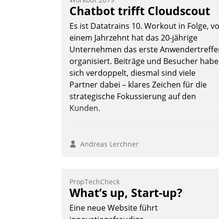
Vernetzungsideen fürs Quartier.
Chatbot trifft Cloudscout
Dazwischen zeigte Datatrain, was es
Es ist Datatrains 10. Workout in Folge, v
Neues zu bieten hat.
einem Jahrzehnt hat das 20-jährige
Unternehmen das erste Anwendertreffe
organisiert. Beiträge und Besucher hab
sich verdoppelt, diesmal sind viele
Nadja Hußmann
Partner dabei – klares Zeichen für die
strategische Fokussierung auf den
Kunden.
Andreas Lerchner
PropTechCheck
What’s up, Start-up?
Eine neue Website führt