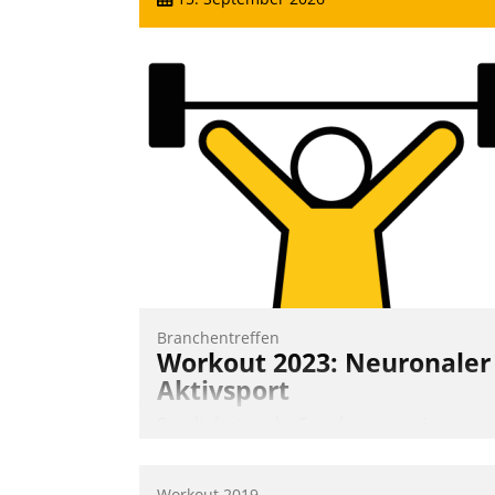
Branchentreffen
Workout 2023: Neuronaler
Aktivsport
Erst lieferten die Speaker visionäre
Impulse, dann wurden die Gäste selbst
aktiv und sammelten methodisch
Workout 2019