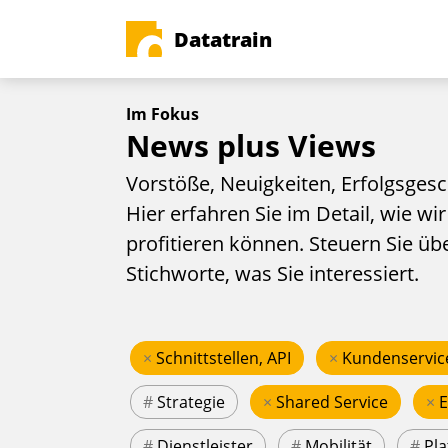
Datatrain
Im Fokus
News plus Views
Vorstöße, Neuigkeiten, Erfolgsgesc
Hier erfahren Sie im Detail, wie wir
profitieren können. Steuern Sie üb
Stichworte, was Sie interessiert.
×
Schnittstellen, API
×
Kundenservic
#
Strategie
×
Shared Service
×
#
Dienstleister
#
Mobilität
#
Pla