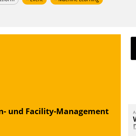
n- und Facility-Management
A
I