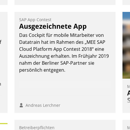
SAP App Contest
Ausgezeichnete App
Das Cockpit für mobile Mitarbeiter von
f
Datatrain hat im Rahmen des „MEE SAP
Cloud Platform App Contest 2018“ eine
Auszeichnung erhalten. Im Frühjahr 2019
.
nahm der Berliner SAP-Partner sie
persönlich entgegen.
n
M
Andreas Lerchner
Ü
m
W
Betreiberpflichten
M
a