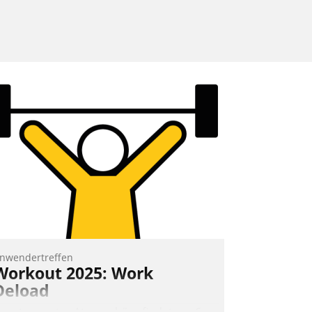
nwendertreffen
Workout 2025: Work
Deload
n entspannter Atmosphäre findet am 6.