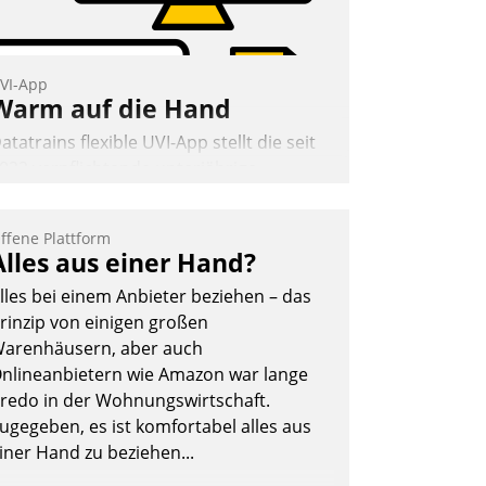
VI-App
Warm auf die Hand
atatrains flexible UVI-App stellt die seit
022 verpflichtende unterjährige
erbrauchsinformation schnell,
uverlässig und leicht bekömmlich bereit:
ffene Plattform
ie monatlichen Mitteilungen zum
Alles aus einer Hand?
eizungs- und Wasserverbrauch gehen
lles bei einem Anbieter beziehen – das
utomatisiert, vollständig und auf
rinzip von einigen großen
unsch über mehrere zuvor festgelegte
arenhäusern, aber auch
ommunikationswege bei den
nlineanbietern wie Amazon war lange
mpfängern ein.
redo in der Wohnungswirtschaft.
Nadja Hußmann
ugegeben, es ist komfortabel alles aus
iner Hand zu beziehen...