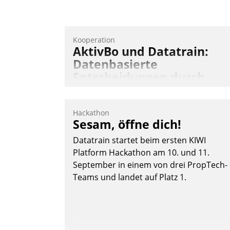
Kooperation
AktivBo und Datatrain:
Datenbasierte
Entscheidungen durch
automatisierte
Mieterbefragungen
Hackathon
AktivBo und Datatrain kooperieren –
Sesam, öffne dich!
Immobilienunternehmen profitieren: Di
Datatrain startet beim ersten KIWI
nahtlose Integration der Lösungen von
Platform Hackathon am 10. und 11.
AktivBo und Datatrain ermöglicht
September in einem von drei PropTech-
automatisiert ausgelöste, zielgerichtete
Teams und landet auf Platz 1.
Mieterbefragungen – eine starke
Grundlage für intelligente, datengestütz
Entscheidungen.