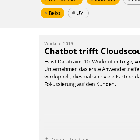
×
Beko
#
UVI
Workout 2019
Chatbot trifft Cloudsco
Es ist Datatrains 10. Workout in Folge, v
Unternehmen das erste Anwendertreffen 
verdoppelt, diesmal sind viele Partner da
Fokussierung auf den Kunden.
Andreas Lerchner