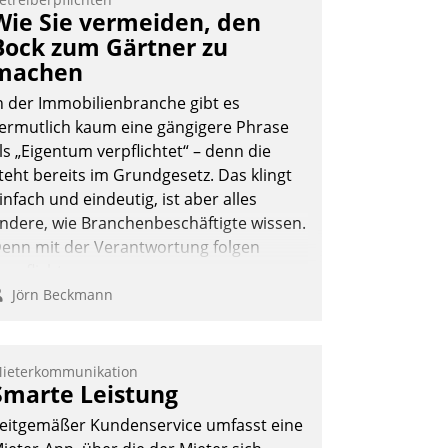
ernetzungsideen fürs Quartier.
Wie Sie vermeiden, den
azwischen zeigte Datatrain, was es
Bock zum Gärtner zu
eues zu bieten hat.
machen
n der Immobilienbranche gibt es
ermutlich kaum eine gängigere Phrase
ls „Eigentum verpflichtet“ – denn die
Nadja Hußmann
teht bereits im Grundgesetz. Das klingt
infach und eindeutig, ist aber alles
ndere, wie Branchenbeschäftigte wissen.
enn mit der Verantwortung folgen
erpflichtungen.
Jörn Beckmann
ieterkommunikation
Smarte Leistung
eitgemäßer Kundenservice umfasst eine