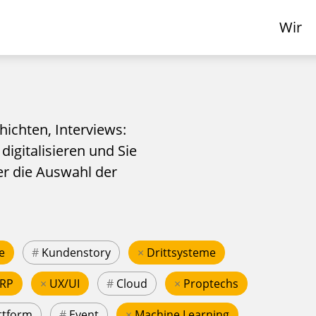
Wir
hichten, Interviews:
 digitalisieren und Sie
er die Auswahl der
e
#
Kundenstory
×
Drittsysteme
RP
×
UX/UI
#
Cloud
×
Proptechs
ttform
#
Event
×
Machine Learning