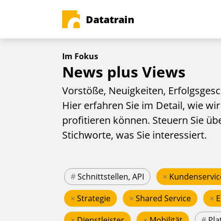
Datatrain
Im Fokus
News plus Views
Vorstöße, Neuigkeiten, Erfolgsgesc
Hier erfahren Sie im Detail, wie wir
profitieren können. Steuern Sie üb
Stichworte, was Sie interessiert.
#
Schnittstellen, API
×
Kundenservic
×
Strategie
×
Shared Service
×
E
×
Dienstleister
×
Mobilität
#
Pla