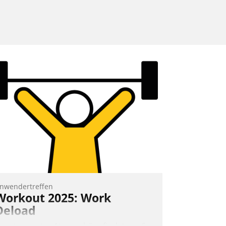
nwendertreffen
Workout 2025: Work
Deload
n entspannter Atmosphäre findet am 6.