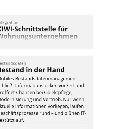
ntegration
KIWI-Schnittstelle für
Wohnungsunternehmen
IWI, der Anbieter für digitalen
ürzugang, kooperiert mit dem
eratungs- und
estandsdaten
oftwareentwicklungshaus Datatrain.
Bestand in der Hand
obiles Bestandsdatenmanagement
chließt Informationslücken vor Ort und
röffnet Chancen bei Objektpflege,
odernisierung und Vertrieb. Nur wenn
ktuelle Informationen vorliegen, laufen
Andreas Lerchner
eschäftsprozesse rund – und blühen IT-
estützt auf.