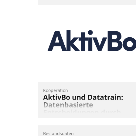
Über die SWSG-MieterApp können die
mehr als 50.000 Mieter mit ihrem
Wohnungsunternehmen kommunizieren
auf dem Laufenden bleiben, Daten
einsehen und ändern oder
Schadensmeldungen abgeben – rund u
die Uhr.
Andreas Lerchner
Kooperation
AktivBo und Datatrain:
Datenbasierte
Entscheidungen durch
automatisierte
Mieterbefragungen
Bestandsdaten