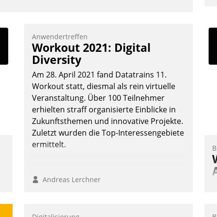
u
K
F
Anwendertreffen
Workout 2021: Digital
m
Diversity
z
u
Am 28. April 2021 fand Datatrains 11.
Workout statt, diesmal als rein virtuelle
Veranstaltung. Über 100 Teilnehmer
erhielten straff organisierte Einblicke in
Zukunftsthemen und innovative Projekte.
Zuletzt wurden die Top-Interessengebiete
ermittelt.
B
Andreas Lerchner
E
I
a
Digitalisierung
B