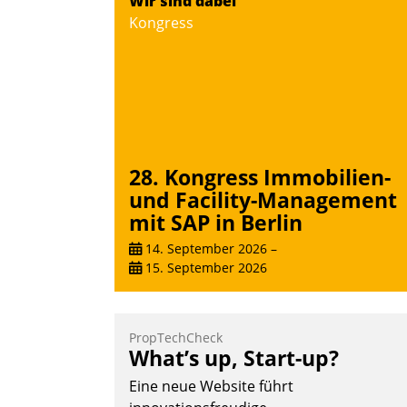
Wir sind dabei
Teilnehmer kurzweilige Einblicke in
Kongress
innovative Cloud-Strategien und -
Lösungen mit hohem Zukunftspotenzial.
Andreas Lerchner
28. Kongress Immobilien-
und Facility-Management
mit SAP in Berlin
14. September 2026
–
15. September 2026
PropTechCheck
What’s up, Start-up?
Eine neue Website führt