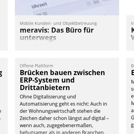
Mobile Kunden- und Objektbetreuung
I
meravis: Das Büro für
unterwegs
Mehr Flexibilität, weniger Zeitaufwand
K
und eine einfache Bedienung - das
T
verspricht das aktuelle Cockpit für mobile
B
Offene Plattform
B
Mitarbeiter von Datatrain. Die meravis
S
g
Brücken bauen zwischen
Wohnungsbau- und Immobilien GmbH
ERP-System und
M
hat sich dabei für den Betrieb der Lösung
Drittanbietern
s
über die SAP Cloud Platform entschieden
e
Ohne Digitalisierung und
- als erstes Unternehmen am
M
Automatisierung geht es nicht: Auch in
Wohnungsmarkt.
a
e
der Wohnungswirtschaft stehen die
Andreas Lerchner
G
n
Zeichen daher schon längst auf digital –
g
wenn auch, zugegebenermaßen,
behutsamer als in anderen Branchen.