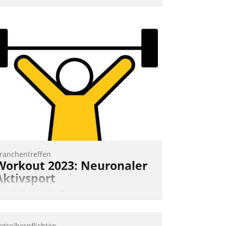
nd 7. Mai Datatrains Netzwerk-Event im
unden- und Partnerkreis statt. Zentrale
rage: Wie lassen sich Mammutprojekte
eistern und Workloads wuppen – bei
unehmend anspruchsvollen Aufgaben
nd abnehmendem Nachwuchs?
Nadja Hußmann
ranchentreffen
Workout 2023: Neuronaler
Aktivsport
rst lieferten die Speaker visionäre
mpulse, dann wurden die Gäste selbst
ktiv und sammelten methodisch
etreiberpflichten