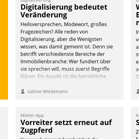
V
Digitalisierung bedeutet
D
Veränderung
N
Heilsversprechen, Modewort, großes
Fragezeichen? Alle reden von
I
Digitalisierung, aber die Wenigsten
v
wissen, was damit gemeint ist. Denn sie
a
betrifft verschiedenste Bereiche der
s
Immobilienbranche: Wer fundiert über
e
sie sprechen will, muss zuerst Begriffe
a
klären. Ein Aspekt ist die betriebliche
D
Optimierung: Moderne Softwarelösungen
V
ermöglichen große Einsparungen durch
Sabine Wiedemann
optimierte und automatisierte Prozesse.
Doch man darf nicht zu viel erwarten:
Allein mit der Einführung einer neuen
Mieter-App
M
Vorreiter setzt erneut auf
Software ist es nicht getan. Die
Digitalisierung erfordert von
Zugpferd
Z
Unternehmen die Bereitschaft, sich zu