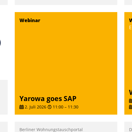
D
S
,
i
Webinar
W
u
E
o
m
S
W
b
M
Yarowa goes SAP
2. Juli 2026
11:00
–
11:30
Berliner Wohnungstauschportal
D