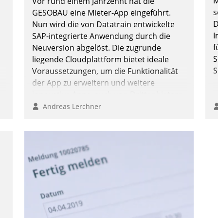
M
Vor rund einem Jahrzehnt hat die
überprüfen, zu hinterfragen und zu
s
GESOBAU eine Mieter-App eingeführt.
verändern.
D
Nun wird die von Datatrain entwickelte
n
I
SAP-integrierte Anwendung durch die
f
Neuversion abgelöst. Die zugrunde
S
liegende Cloudplattform bietet ideale
S
Voraussetzungen, um die Funktionalität
der App zu erweitern und weitere
innovative Apps, auch von Drittanbietern,
in SAP zu integrieren.
Andreas Lerchner