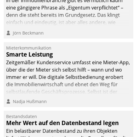
In der Immobilienbranche gibt es vermutlich kaum
eine gängigere Phrase als „Eigentum verpflichtet“ –
denn die steht bereits im Grundgesetz. Das klingt
einfach und eindeutig, ist aber alles andere, wie
Branchenbeschäftigte wissen. Denn mit der
Jörn Beckmann
Verantwortung folgen Verpflichtungen.
Mieterkommunikation
Smarte Leistung
Zeitgemäßer Kundenservice umfasst eine Mieter-App,
über die der Mieter sich selbst hilft – wann und wo
immer er will. Die digitale Selbstbedienung erobert
die Immobilienwirtschaft und ebnet den Weg für
selbstlaufende Geschäftsprozesse. Selbst ist der
Kunde und smart der Serviceanbieter.
Nadja Hußmann
Bestandsdaten
Mehr Wert auf den Datenbestand legen
Ein belastbarer Datenbestand zu ihren Objekten