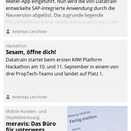
Mieter-App eingeführt. Nun wird die von Datatrain
entwickelte SAP-integrierte Anwendung durch die
Neuversion abgelöst. Die zugrunde liegende
Cloudplattform bietet ideale Voraussetzungen, um
die Funktionalität der App zu erweitern und weitere
Andreas Lerchner
innovative Apps, auch von Drittanbietern, in SAP zu
integrieren.
Hackathon
Sesam, öffne dich!
Datatrain startet beim ersten KIWI Platform
Hackathon am 10. und 11. September in einem von
drei PropTech-Teams und landet auf Platz 1.
Andreas Lerchner
Mobile Kunden- und
Objektbetreuung
meravis: Das Büro
für unterwegs