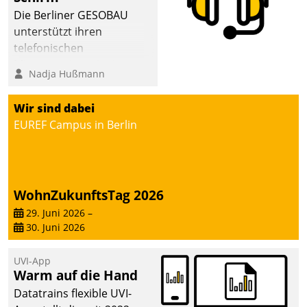
Die Berliner GESOBAU
unterstützt ihren
telefonischen
Mieterservice mit einem
Nadja Hußmann
digitalen Cockpit, das
situationsbezogen
Wir sind dabei
passende Fragen und
EUREF Campus in Berlin
Schlagworte auswirft.
Eine intuitive
Dialogführung ermöglicht
dem externen
WohnZukunftsTag 2026
Serviceteam, Anrufe von
Mietenden zügiger und
29. Juni 2026
–
30. Juni 2026
effizienter zu bearbeiten.
UVI-App
Warm auf die Hand
Datatrains flexible UVI-