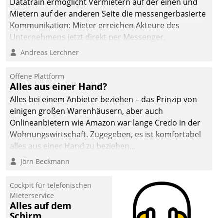
Datatrain ermöglicht Vermietern auf der einen und
Mietern auf der anderen Seite die messengerbasierte
Kommunikation: Mieter erreichen Akteure des
Unternehmens jetzt direkt per Messenger,
Mitarbeiter oder Dienstleister empfangen oder
Andreas Lerchner
versenden die Nachrichten via Cockpit.
Offene Plattform
Alles aus einer Hand?
Alles bei einem Anbieter beziehen – das Prinzip von
einigen großen Warenhäusern, aber auch
Onlineanbietern wie Amazon war lange Credo in der
Wohnungswirtschaft. Zugegeben, es ist komfortabel
alles aus einer Hand zu beziehen...
Jörn Beckmann
Cockpit für telefonischen
Mieterservice
Alles auf dem
Schirm