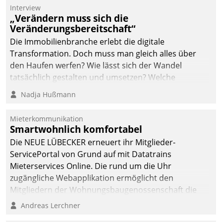
Interview
„Verändern muss sich die
Veränderungsbereitschaft“
Die Immobilienbranche erlebt die digitale
Transformation. Doch muss man gleich alles über
den Haufen werfen? Wie lässt sich der Wandel
tatsächlich gestalten und umsetzen? Welche
Argumente zählen wirklich?
Nadja Hußmann
Mieterkommunikation
Smartwohnlich komfortabel
Die NEUE LÜBECKER erneuert ihr Mitglieder-
ServicePortal von Grund auf mit Datatrains
Mieterservices Online. Die rund um die Uhr
zugängliche Webapplikation ermöglicht den
Mitgliedern der Wohnungs­bau­genossenschaft die
Kontaktaufnahme per Smartphone, Tablet oder PC.
Andreas Lerchner