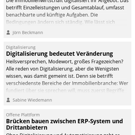
Die Immobilienwirtschaft digitalisiert ihr Angebot. Das
betrifft Einzelleistungen und Gesamtablauf, umfasst
benachbarte und künftige Aufgaben. Die
Bedingungen ändern sich ständig. Wie lässt sich
technisch die Kontrolle wahren und zugleich Freiraum
Jörn Beckmann
fürs Wachsen öffnen?
Digitalisierung
Digitalisierung bedeutet Veränderung
Heilsversprechen, Modewort, großes Fragezeichen?
Alle reden von Digitalisierung, aber die Wenigsten
wissen, was damit gemeint ist. Denn sie betrifft
verschiedenste Bereiche der Immobilienbranche: Wer
fundiert über sie sprechen will, muss zuerst Begriffe
klären. Ein Aspekt ist die betriebliche Optimierung:
Sabine Wiedemann
Moderne Softwarelösungen ermöglichen große
Einsparungen durch optimierte und automatisierte
Offene Plattform
Prozesse. Doch man darf nicht zu viel erwarten: Allein
Brücken bauen zwischen ERP-System und
Drittanbietern
mit der Einführung einer neuen Software ist es nicht
getan. Die Digitalisierung erfordert von Unternehmen