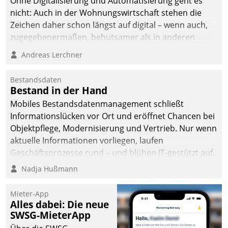
Ohne Digitalisierung und Automatisierung geht es
die Bereitschaft, sich zu überprüfen, zu hinterfragen
nicht: Auch in der Wohnungswirtschaft stehen die
und zu verändern.
Zeichen daher schon längst auf digital – wenn auch,
zugegebenermaßen, behutsamer als in anderen
Branchen.
Andreas Lerchner
Bestandsdaten
Bestand in der Hand
Mobiles Bestandsdatenmanagement schließt
Informationslücken vor Ort und eröffnet Chancen bei
Objektpflege, Modernisierung und Vertrieb. Nur wenn
aktuelle Informationen vorliegen, laufen
Geschäftsprozesse rund – und blühen IT-gestützt auf.
Nadja Hußmann
Mieter-App
Alles dabei: Die neue
SWSG-MieterApp