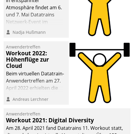
In entspannter
Atmosphäre findet am 6.
und 7. Mai Datatrains
Netzwerk-Event im
Kunden- und Partnerkreis
Nadja Hußmann
statt. Zentrale Frage: Wie
lassen sich
Anwendertreffen
Mammutprojekte
Workout 2022:
meistern und Workloads
Höhenflüge zur
Cloud
wuppen – bei zunehmend
anspruchsvollen
Beim virtuellen Datatrain-
Aufgaben und
Anwendertreffen am 27.
abnehmendem
April 2022 erhielten die
Nachwuchs?
Teilnehmerinnen und
Andreas Lerchner
Teilnehmer kurzweilige
Einblicke in innovative
Anwendertreffen
Cloud-Strategien und -
Workout 2021: Digital Diversity
Lösungen mit hohem
Am 28. April 2021 fand Datatrains 11. Workout statt,
Zukunftspotenzial.