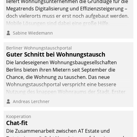
liefert Wohnungsunternehmen die Grundlage für die
Megatrends Digitalisierung und Effizienzsteigerung –
doch vielerorts muss er erst noch aufgebaut werden.
Mobile Lösungen sind dabei eine große Hilfe.
Sabine Wiedemann
Berliner Wohnungstauschportal
Guter Schnitt bei Wohnungstausch
Die landeseigenen Wohnungsbaugesellschaften
Berlins bieten ihren Mietern seit September die
Chance, die Wohnung zu tauschen. Das neue
Wohnungstauschportal verspricht eine bessere
Nutzung des knappen Wohnraums der Stadt. Erster
Anwendungsfall für Datatrains Lösung API-Hub mit
Andreas Lerchner
Schnittstellen zu den ERP-Systemen der
Unternehmen.
Kooperation
Chat-fit
Die Zusammenarbeit zwischen AT Estate und