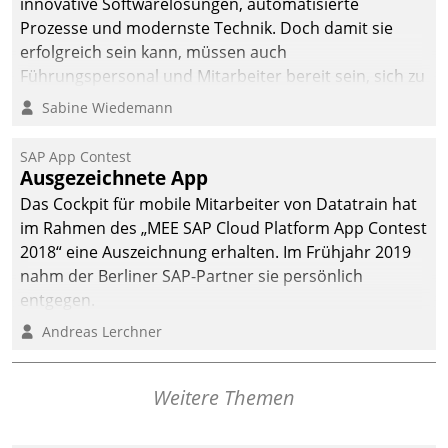
innovative Softwarelösungen, automatisierte
man auf
Prozesse und modernste Technik. Doch damit sie
Cloudtechnologie,
erfolgreich sein kann, müssen auch
bewährte und Startup-
Führungspersonal und Mitarbeiter bereit sein, sich zu
Partner sowie erstmals
verändern und anzupassen, sonst werden sie an ihr
Sabine Wiedemann
agile Projektmethoden.
scheitern.
SAP App Contest
Ausgezeichnete App
Das Cockpit für mobile Mitarbeiter von Datatrain hat
im Rahmen des „MEE SAP Cloud Platform App Contest
2018“ eine Auszeichnung erhalten. Im Frühjahr 2019
nahm der Berliner SAP-Partner sie persönlich
entgegen.
Andreas Lerchner
Weitere Themen