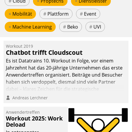
#
Cloud
×
Proptechs
×
Dienstleister
×
Mobilität
#
Plattform
#
Event
×
Machine Learning
#
Beko
#
UVI
Workout 2019
Chatbot trifft Cloudscout
Es ist Datatrains 10. Workout in Folge, vor einem
Jahrzehnt hat das 20-jährige Unternehmen das erste
Anwendertreffen organisiert. Beiträge und Besucher
haben sich verdoppelt, diesmal sind viele Partner
dabei – klares Zeichen für die strategische
Fokussierung auf den Kunden.
Andreas Lerchner
Anwendertreffen
Workout 2025: Work
Deload