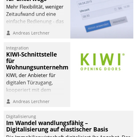
Mehr Flexibilität, weniger
Zeitaufwand und eine
einfache Bedienung - das
verspricht das aktuelle
Andreas Lerchner
Cockpit für mobile
Mitarbeiter von
Integration
Datatrain. Die meravis
KIWI-Schnittstelle
Wohnungsbau- und
für
Immobilien GmbH hat
Wohnungsunternehmen
sich dabei für den Betrieb
KIWI, der Anbieter für
der Lösung über die SAP
digitalen Türzugang,
Cloud Platform
kooperiert mit dem
entschieden - als erstes
Beratungs- und
Andreas Lerchner
Unternehmen am
Softwareentwicklungshaus
Wohnungsmarkt.
Datatrain.
Digitalisierung
Im Wandel wandlungsfähig –
Digitalisierung auf elastischer Basis