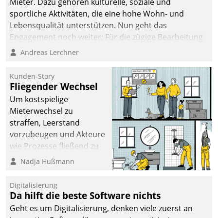
Mieter. Dazu gehören kulturelle, soziale und
sportliche Aktivitäten, die eine hohe Wohn- und
Lebensqualität unterstützen. Nun geht das
Engagement noch weiter: Für die zügige Bearbeitung
von Beschwerden – oder Lob – richtet das
Andreas Lerchner
Unternehmen mit Datatrains Applikation fürs Lob-
und Beschwerde-Management einen eigenen Kanal
Kunden-Story
ein.
Fliegender Wechsel
Um kostspielige
Mieterwechsel zu
straffen, Leerstand
vorzubeugen und Akteure
wie Prozesse fließend zu
vernetzen, nutzt die
Nadja Hußmann
Berliner Gewobag seit
Jahresbeginn eine
Digitalisierung
Überblick, Einsicht und
Da hilft die beste Software nichts
Eingriff bietende Lösung.
Geht es um Digitalisierung, denken viele zuerst an
Zur Entwicklung setzte