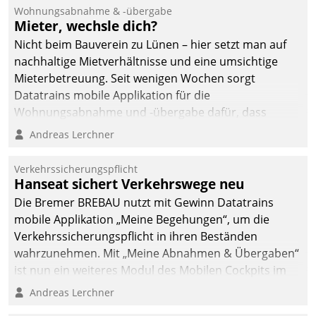
Wohnungsabnahme & -übergabe
Mieter, wechsle dich?
Nicht beim Bauverein zu Lünen – hier setzt man auf
nachhaltige Mietverhältnisse und eine umsichtige
Mieterbetreuung. Seit wenigen Wochen sorgt
Datatrains mobile Applikation für die
Wohnungsabnahme und -übergabe dafür, dass
Mieter wohlgeordnet kommen und, so es sein muss,
Andreas Lerchner
gehen können.
Verkehrssicherungspflicht
Hanseat sichert Verkehrswege neu
Die Bremer BREBAU nutzt mit Gewinn Datatrains
mobile Applikation „Meine Begehungen“, um die
Verkehrssicherungspflicht in ihren Beständen
wahrzunehmen. Mit „Meine Abnahmen & Übergaben“
ist nun ein weiteres Modul des Mobilen Cockpits im
Einsatz.
Andreas Lerchner