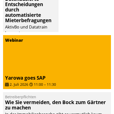
Entscheidungen
deutscher
durch
Wohnungsunternehmen
automatisierte
– und beschleunigt damit
Mieterbefragungen
den Weg vom
AktivBo und Datatrain
Mieteranliegen zum
kooperieren –
Dienstleisterauftrag.
Immobilienunternehmen
Webinar
profitieren: Die nahtlose
Integration der Lösungen
von AktivBo und
Datatrain ermöglicht
automatisiert ausgelöste,
zielgerichtete
Yarowa goes SAP
Mieterbefragungen – eine
2. Juli 2026
11:00
–
11:30
starke Grundlage für
intelligente,
Betreiberpflichten
datengestützte
Wie Sie vermeiden, den Bock zum Gärtner
Entscheidungen.
zu machen