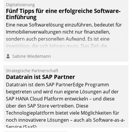
Digitalisierung
Fünf Tipps für eine erfolgreiche Software-
Einführung
Eine neue Softwarelösung einzuführen, bedeutet für
Immobilienverwaltungen nicht nur finanziellen,
sondern auch personellen Aufwand. Es ist eine
Investition, die sich lohnen muss. Das Ziel: die
nachhaltige Optimierung der Geschäftsabläufe. Damit
Sabine Wiedemann
dieses Ziel erreicht wird, sollten einige Grundregeln
befolgt werden.
Strategische Partnerschaft
Datatrain ist SAP Partner
Datatrain ist dem SAP PartnerEdge Programm
beigetreten und wird nun eigene Lösungen auf der
SAP HANA Cloud Platform entwickeln – und diese
über den SAP Store vertreiben. Diese
Technologieplattform bietet viele Möglichkeiten für
noch innovativere Lösungen – auch als Software-as-a-
Service (SaaS).