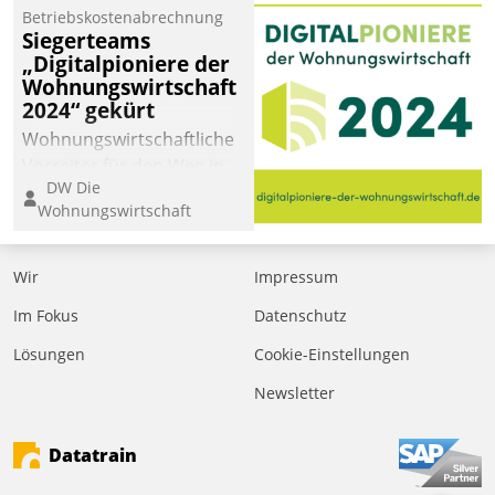
Betriebskostenabrechnung
Siegerteams
„Digitalpioniere der
Wohnungswirtschaft
2024“ gekürt
Wohnungswirtschaftliche
Vorreiter für den Weg in
DW Die
eine digitale Zukunft zu
Wohnungswirtschaft
finden, ist das Ziel des
Awards „Digitalpioniere
der
Wir
Impressum
Wohnungswirtschaft“.
Im Fokus
Datenschutz
Bewerben können sich
dafür ein Team
Lösungen
Cookie-Einstellungen
bestehend aus
Newsletter
Wohnungsunternehmen
und PropTech.
Datatrain