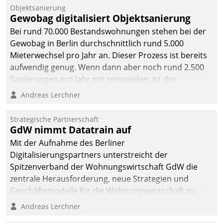
Objektsanierung
Gewobag digitalisiert Objektsanierung
Bei rund 70.000 Bestandswohnungen stehen bei der
Gewobag in Berlin durchschnittlich rund 5.000
Mieterwechsel pro Jahr an. Dieser Prozess ist bereits
aufwendig genug. Wenn dann aber noch rund 2.500
Sanierungen pro Jahr mit reinspielen, ist der
Betreuungs- und Organisationsaufwand immens. Im
Andreas Lerchner
Rahmen ihrer Digitalisierungsstrategie hat das
kommunale Wohnungsbauunternehmen daher
Strategische Partnerschaft
gemeinsam mit der Berliner Datatrain GmbH den
GdW nimmt Datatrain auf
Teilprozess der Objektsanierung digitalisiert.
Mit der Aufnahme des Berliner
Digitalisierungspartners unterstreicht der
Spitzenverband der Wohnungswirtschaft GdW die
zentrale Herausforderung, neue Strategien und
Geschäftsmodelle für die Wohnungswirtschaft zu
entwickeln.
Andreas Lerchner