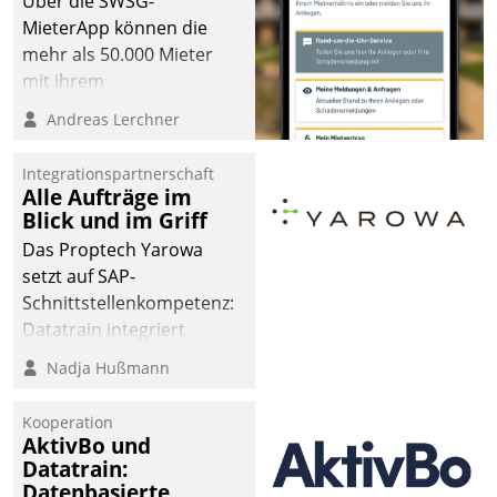
Über die SWSG-
MieterApp können die
mehr als 50.000 Mieter
mit ihrem
Wohnungsunternehmen
Andreas Lerchner
kommunizieren, auf dem
Laufenden bleiben, Daten
Integrationspartnerschaft
einsehen und ändern
Alle Aufträge im
oder
Blick und im Griff
Schadensmeldungen
Das Proptech Yarowa
abgeben – rund um die
setzt auf SAP-
Uhr.
Schnittstellenkompetenz:
Datatrain integriert
Yarowas Portal zur
Nadja Hußmann
Vergabe und Verwaltung
von Aufträgen der
Kooperation
operativen
AktivBo und
Instandhaltung in die
Datatrain:
Datenbasierte
SAP-Systemlandschaft