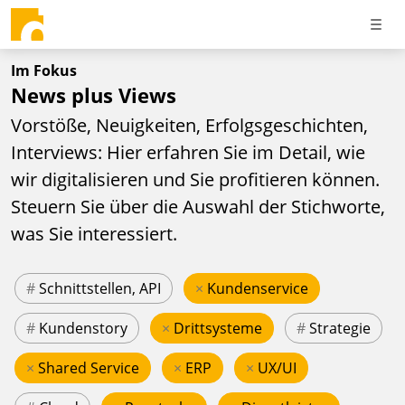
Im Fokus
News plus Views
Vorstöße, Neuigkeiten, Erfolgsgeschichten,
Interviews: Hier erfahren Sie im Detail, wie
wir digitalisieren und Sie profitieren können.
Steuern Sie über die Auswahl der Stichworte,
was Sie interessiert.
#
Schnittstellen, API
×
Kundenservice
#
Kundenstory
×
Drittsysteme
#
Strategie
×
Shared Service
×
ERP
×
UX/UI