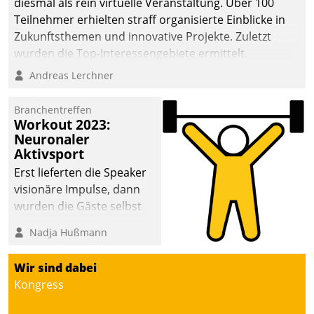
diesmal als rein virtuelle Veranstaltung. Über 100
Teilnehmer erhielten straff organisierte Einblicke in
Zukunftsthemen und innovative Projekte. Zuletzt
wurden die Top-Interessengebiete ermittelt.
Andreas Lerchner
Branchentreffen
Workout 2023:
Neuronaler
Aktivsport
Erst lieferten die Speaker
visionäre Impulse, dann
wurden die Gäste selbst
aktiv und sammelten
Nadja Hußmann
methodisch
Vernetzungsideen fürs
Wir sind dabei
Quartier. Dazwischen
Kongress
zeigte Datatrain, was es
Neues zu bieten hat.