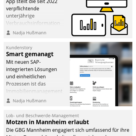
App stellt die seit 2022
verpflichtende
unterjährige
Verbrauchsinformation
schnell, zuverlässig und
Nadja Hußmann
leicht bekömmlich bereit:
Die monatlichen
Kundenstory
Mitteilungen zum
Smart gemanagt
Heizungs- und
Mit neuen SAP-
Wasserverbrauch gehen
integrierten Lösungen
automatisiert, vollständig
und einheitlichen
und auf Wunsch über
Prozessen ist das
mehrere zuvor
Immobilienmanagement
festgelegte
der Bayerischen
Nadja Hußmann
Kommunikationswege bei
Versorgungskammer im
den Empfängern ein.
Ressort Kapitalanlage für
Lob- und Beschwerde-Management
künftige Aufgaben und
Motzen in Mannheim erlaubt
Herausforderungen
Die GBG Mannheim engagiert sich umfassend für ihre
gerüstet.