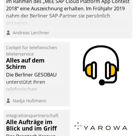
im Rahmen des „MEE SAP Cloud Platform App Contest
2018“ eine Auszeichnung erhalten. Im Frühjahr 2019
nahm der Berliner SAP-Partner sie persönlich
entgegen.
Andreas Lerchner
Cockpit für telefonischen
Mieterservice
Alles auf dem
Schirm
Die Berliner GESOBAU
unterstützt ihren
telefonischen
Mieterservice mit einem
Nadja Hußmann
digitalen Cockpit, das
situationsbezogen
Integrationspartnerschaft
passende Fragen und
Alle Aufträge im
Schlagworte auswirft.
Blick und im Griff
Eine intuitive