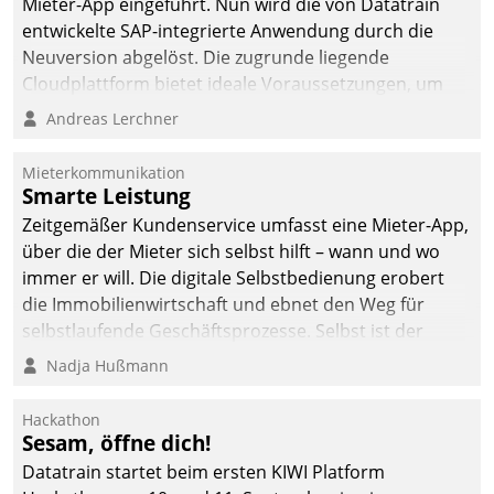
Mieter-App eingeführt. Nun wird die von Datatrain
entwickelte SAP-integrierte Anwendung durch die
Neuversion abgelöst. Die zugrunde liegende
Cloudplattform bietet ideale Voraussetzungen, um
die Funktionalität der App zu erweitern und weitere
Andreas Lerchner
innovative Apps, auch von Drittanbietern, in SAP zu
integrieren.
Mieterkommunikation
Smarte Leistung
Zeitgemäßer Kundenservice umfasst eine Mieter-App,
über die der Mieter sich selbst hilft – wann und wo
immer er will. Die digitale Selbstbedienung erobert
die Immobilienwirtschaft und ebnet den Weg für
selbstlaufende Geschäftsprozesse. Selbst ist der
Kunde und smart der Serviceanbieter.
Nadja Hußmann
Hackathon
Sesam, öffne dich!
Datatrain startet beim ersten KIWI Platform