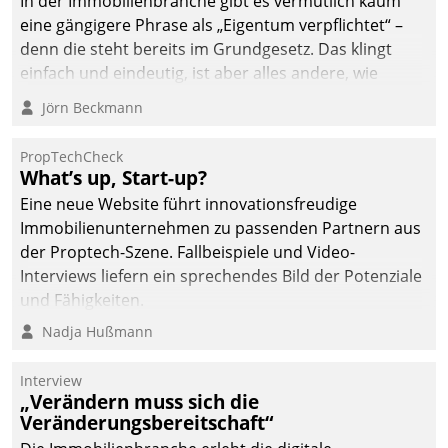
In der Immobilienbranche gibt es vermutlich kaum
von AktivBo und
eine gängigere Phrase als „Eigentum verpflichtet“ –
Datatrain ermöglicht
denn die steht bereits im Grundgesetz. Das klingt
automatisiert ausgelöste,
einfach und eindeutig, ist aber alles andere, wie
zielgerichtete
Branchenbeschäftigte wissen. Denn mit der
Mieterbefragungen – eine
Jörn Beckmann
Verantwortung folgen Verpflichtungen.
starke Grundlage für
intelligente,
PropTechCheck
datengestützte
What’s up, Start-up?
Entscheidungen.
Eine neue Website führt innovationsfreudige
Immobilienunternehmen zu passenden Partnern aus
der Proptech-Szene. Fallbeispiele und Video-
Interviews liefern ein sprechendes Bild der Potenziale
und Fähigkeiten.
Nadja Hußmann
Interview
„Verändern muss sich die
Veränderungsbereitschaft“