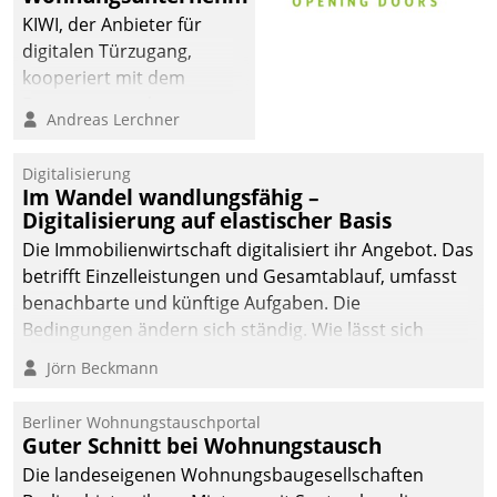
KIWI, der Anbieter für
digitalen Türzugang,
kooperiert mit dem
Beratungs- und
Andreas Lerchner
Softwareentwicklungshaus
Datatrain.
Digitalisierung
Im Wandel wandlungsfähig –
Digitalisierung auf elastischer Basis
Die Immobilienwirtschaft digitalisiert ihr Angebot. Das
betrifft Einzelleistungen und Gesamtablauf, umfasst
benachbarte und künftige Aufgaben. Die
Bedingungen ändern sich ständig. Wie lässt sich
technisch die Kontrolle wahren und zugleich Freiraum
Jörn Beckmann
fürs Wachsen öffnen?
Berliner Wohnungstauschportal
Guter Schnitt bei Wohnungstausch
Die landeseigenen Wohnungsbaugesellschaften