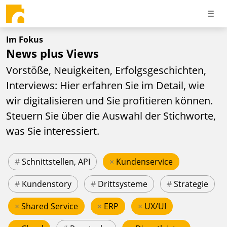
Im Fokus
News plus Views
Vorstöße, Neuigkeiten, Erfolgsgeschichten,
Interviews: Hier erfahren Sie im Detail, wie
wir digitalisieren und Sie profitieren können.
Steuern Sie über die Auswahl der Stichworte,
was Sie interessiert.
#
Schnittstellen, API
×
Kundenservice
#
Kundenstory
#
Drittsysteme
#
Strategie
×
Shared Service
×
ERP
×
UX/UI