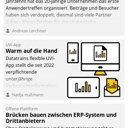
Jahrzehnt hat das 20-jährige Unternehmen das erste
Anwendertreffen organisiert. Beiträge und Besucher
haben sich verdoppelt, diesmal sind viele Partner
dabei – klares Zeichen für die strategische
Fokussierung auf den Kunden.
Andreas Lerchner
UVI-App
Warm auf die Hand
Datatrains flexible UVI-
App stellt die seit 2022
verpflichtende
unterjährige
Verbrauchsinformation
schnell, zuverlässig und
Nadja Hußmann
leicht bekömmlich bereit:
Die monatlichen
Offene Plattform
Mitteilungen zum
Brücken bauen zwischen ERP-System und
Drittanbietern
Heizungs- und
Wasserverbrauch gehen