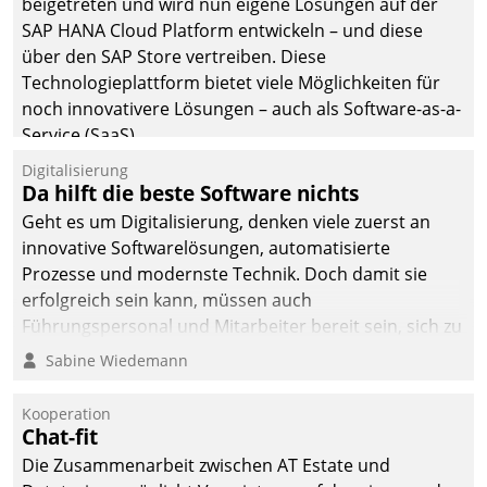
beigetreten und wird nun eigene Lösungen auf der
man auf
SAP HANA Cloud Platform entwickeln – und diese
Cloudtechnologie,
über den SAP Store vertreiben. Diese
bewährte und Startup-
Technologieplattform bietet viele Möglichkeiten für
Partner sowie erstmals
noch innovativere Lösungen – auch als Software-as-a-
agile Projektmethoden.
Service (SaaS).
Digitalisierung
Da hilft die beste Software nichts
Geht es um Digitalisierung, denken viele zuerst an
innovative Softwarelösungen, automatisierte
Prozesse und modernste Technik. Doch damit sie
erfolgreich sein kann, müssen auch
Führungspersonal und Mitarbeiter bereit sein, sich zu
verändern und anzupassen, sonst werden sie an ihr
Sabine Wiedemann
scheitern.
Kooperation
Chat-fit
Die Zusammenarbeit zwischen AT Estate und