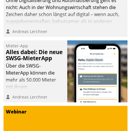
Ohne Digitalisierung und Automatisierung geht es
automatisiert, vollständig
nicht: Auch in der Wohnungswirtschaft stehen die
und auf Wunsch über
Zeichen daher schon längst auf digital – wenn auch,
mehrere zuvor
zugegebenermaßen, behutsamer als in anderen
festgelegte
Branchen.
Andreas Lerchner
Kommunikationswege bei
den Empfängern ein.
Mieter-App
Alles dabei: Die neue
SWSG-MieterApp
Über die SWSG-
MieterApp können die
mehr als 50.000 Mieter
mit ihrem
Wohnungsunternehmen
Andreas Lerchner
kommunizieren, auf dem
Laufenden bleiben, Daten
Webinar
einsehen und ändern
oder
Schadensmeldungen