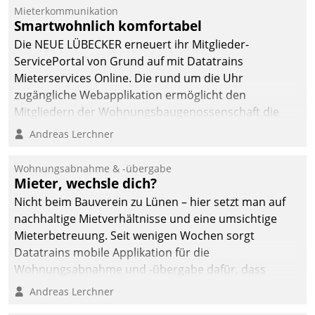
dafür ein Team
Mieterkommunikation
Smartwohnlich komfortabel
bestehend aus
Wohnungsunternehmen
Die NEUE LÜBECKER erneuert ihr Mitglieder-
und PropTech.
ServicePortal von Grund auf mit Datatrains
Mieterservices Online. Die rund um die Uhr
zugängliche Webapplikation ermöglicht den
Mitgliedern der Wohnungs­bau­genossenschaft die
Kontaktaufnahme per Smartphone, Tablet oder PC.
Andreas Lerchner
Wohnungsabnahme & -übergabe
Mieter, wechsle dich?
Nicht beim Bauverein zu Lünen – hier setzt man auf
nachhaltige Mietverhältnisse und eine umsichtige
Mieterbetreuung. Seit wenigen Wochen sorgt
Datatrains mobile Applikation für die
Wohnungsabnahme und -übergabe dafür, dass
Mieter wohlgeordnet kommen und, so es sein muss,
Andreas Lerchner
gehen können.