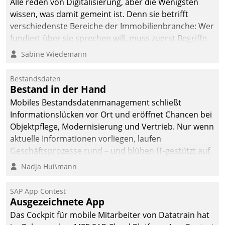
Alle reden von Digitalisierung, aber die Wenigsten
sich dabei für den Betrieb
wissen, was damit gemeint ist. Denn sie betrifft
der Lösung über die SAP
verschiedenste Bereiche der Immobilienbranche: Wer
Cloud Platform
fundiert über sie sprechen will, muss zuerst Begriffe
entschieden - als erstes
klären. Ein Aspekt ist die betriebliche Optimierung:
Sabine Wiedemann
Unternehmen am
Moderne Softwarelösungen ermöglichen große
Wohnungsmarkt.
Einsparungen durch optimierte und automatisierte
Bestandsdaten
Prozesse. Doch man darf nicht zu viel erwarten: Allein
Bestand in der Hand
mit der Einführung einer neuen Software ist es nicht
Mobiles Bestandsdatenmanagement schließt
getan. Die Digitalisierung erfordert von Unternehmen
Informationslücken vor Ort und eröffnet Chancen bei
die Bereitschaft, sich zu überprüfen, zu hinterfragen
Objektpflege, Modernisierung und Vertrieb. Nur wenn
und zu verändern.
aktuelle Informationen vorliegen, laufen
Geschäftsprozesse rund – und blühen IT-gestützt auf.
Nadja Hußmann
SAP App Contest
Ausgezeichnete App
Das Cockpit für mobile Mitarbeiter von Datatrain hat