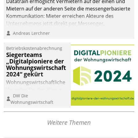
Datatrain ermöglicht Vermietern auf der einen und
Mietern auf der anderen Seite die messengerbasierte
Kommunikation: Mieter erreichen Akteure des
Unternehmens jetzt direkt per Messenger,
Mitarbeiter oder Dienstleister empfangen oder
Andreas Lerchner
versenden die Nachrichten via Cockpit.
Betriebskostenabrechnung
Siegerteams
„Digitalpioniere der
Wohnungswirtschaft
2024“ gekürt
Wohnungswirtschaftliche
Vorreiter für den Weg in
DW Die
eine digitale Zukunft zu
Wohnungswirtschaft
finden, ist das Ziel des
Awards „Digitalpioniere
der
Weitere Themen
Wohnungswirtschaft“.
Bewerben können sich