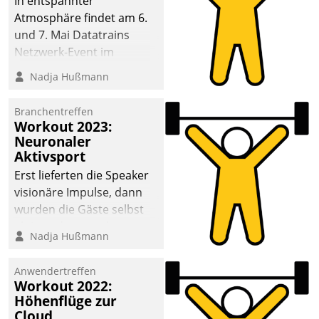
In entspannter
Atmosphäre findet am 6.
und 7. Mai Datatrains
Netzwerk-Event im
Kunden- und Partnerkreis
Nadja Hußmann
statt. Zentrale Frage: Wie
lassen sich
Branchentreffen
Mammutprojekte
Workout 2023:
meistern und Workloads
Neuronaler
Aktivsport
wuppen – bei zunehmend
anspruchsvollen
Erst lieferten die Speaker
Aufgaben und
visionäre Impulse, dann
abnehmendem
wurden die Gäste selbst
Nachwuchs?
aktiv und sammelten
Nadja Hußmann
methodisch
Vernetzungsideen fürs
Anwendertreffen
Quartier. Dazwischen
Workout 2022:
zeigte Datatrain, was es
Höhenflüge zur
Neues zu bieten hat.
Cloud