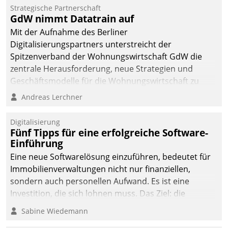
kommunale Wohnungsbauunternehmen daher
Strategische Partnerschaft
gemeinsam mit der Berliner Datatrain GmbH den
GdW nimmt Datatrain auf
Teilprozess der Objektsanierung digitalisiert.
Mit der Aufnahme des Berliner
Digitalisierungspartners unterstreicht der
Spitzenverband der Wohnungswirtschaft GdW die
zentrale Herausforderung, neue Strategien und
Geschäftsmodelle für die Wohnungswirtschaft zu
entwickeln.
Andreas Lerchner
Digitalisierung
Fünf Tipps für eine erfolgreiche Software-
Einführung
Eine neue Softwarelösung einzuführen, bedeutet für
Immobilienverwaltungen nicht nur finanziellen,
sondern auch personellen Aufwand. Es ist eine
Investition, die sich lohnen muss. Das Ziel: die
nachhaltige Optimierung der Geschäftsabläufe. Damit
Sabine Wiedemann
dieses Ziel erreicht wird, sollten einige Grundregeln