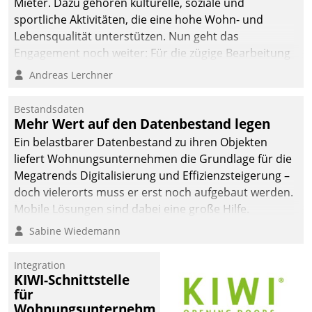
Mieter. Dazu gehören kulturelle, soziale und
sportliche Aktivitäten, die eine hohe Wohn- und
Lebensqualität unterstützen. Nun geht das
Engagement noch weiter: Für die zügige Bearbeitung
von Beschwerden – oder Lob – richtet das
Andreas Lerchner
Unternehmen mit Datatrains Applikation fürs Lob-
und Beschwerde-Management einen eigenen Kanal
Bestandsdaten
ein.
Mehr Wert auf den Datenbestand legen
Ein belastbarer Datenbestand zu ihren Objekten
liefert Wohnungsunternehmen die Grundlage für die
Megatrends Digitalisierung und Effizienzsteigerung –
doch vielerorts muss er erst noch aufgebaut werden.
Mobile Lösungen sind dabei eine große Hilfe.
Sabine Wiedemann
Integration
KIWI-Schnittstelle
für
Wohnungsunternehmen