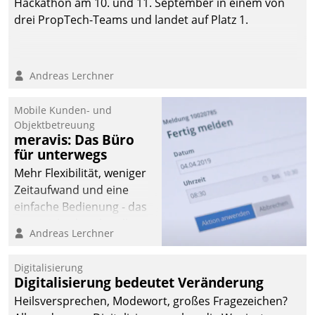
Hackathon am 10. und 11. September in einem von
drei PropTech-Teams und landet auf Platz 1.
Andreas Lerchner
Mobile Kunden- und
Objektbetreuung
meravis: Das Büro
für unterwegs
Mehr Flexibilität, weniger
Zeitaufwand und eine
einfache Bedienung - das
verspricht das aktuelle
Andreas Lerchner
Cockpit für mobile
Mitarbeiter von
Digitalisierung
Datatrain. Die meravis
Digitalisierung bedeutet Veränderung
Wohnungsbau- und
Heilsversprechen, Modewort, großes Fragezeichen?
Immobilien GmbH hat