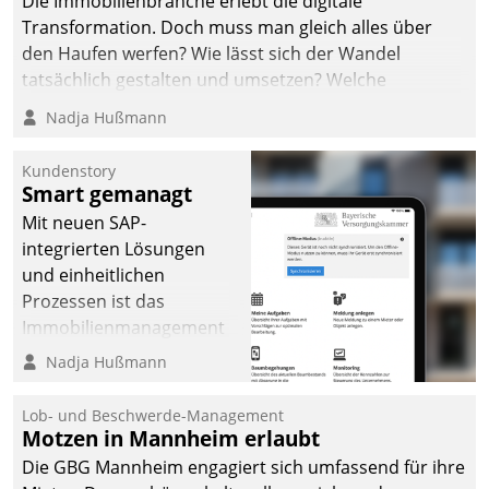
Die Immobilienbranche erlebt die digitale
Transformation. Doch muss man gleich alles über
den Haufen werfen? Wie lässt sich der Wandel
tatsächlich gestalten und umsetzen? Welche
Argumente zählen wirklich?
Nadja Hußmann
Kundenstory
Smart gemanagt
Mit neuen SAP-
integrierten Lösungen
und einheitlichen
Prozessen ist das
Immobilienmanagement
der Bayerischen
Nadja Hußmann
Versorgungskammer im
Ressort Kapitalanlage für
Lob- und Beschwerde-Management
künftige Aufgaben und
Motzen in Mannheim erlaubt
Herausforderungen
Die GBG Mannheim engagiert sich umfassend für ihre
gerüstet.