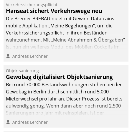
Verkehrssicherungspflicht
Hanseat sichert Verkehrswege neu
Die Bremer BREBAU nutzt mit Gewinn Datatrains
mobile Applikation „Meine Begehungen“, um die
Verkehrssicherungspflicht in ihren Beständen
wahrzunehmen. Mit „Meine Abnahmen & Übergaben“
ist nun ein weiteres Modul des Mobilen Cockpits im
Einsatz.
Andreas Lerchner
Objektsanierung
Gewobag digitalisiert Objektsanierung
Bei rund 70.000 Bestandswohnungen stehen bei der
Gewobag in Berlin durchschnittlich rund 5.000
Mieterwechsel pro Jahr an. Dieser Prozess ist bereits
aufwendig genug. Wenn dann aber noch rund 2.500
Sanierungen pro Jahr mit reinspielen, ist der
Betreuungs- und Organisationsaufwand immens. Im
Andreas Lerchner
Rahmen ihrer Digitalisierungsstrategie hat das