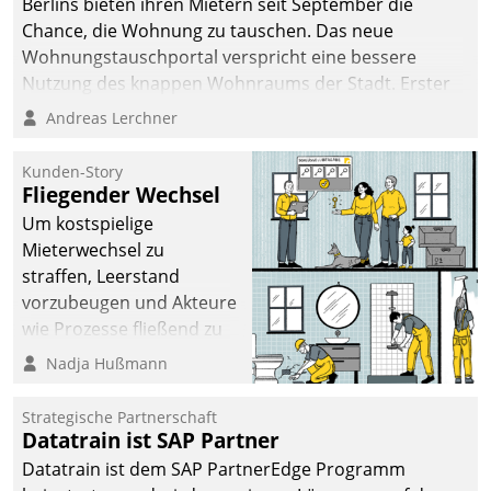
Berlins bieten ihren Mietern seit September die
Chance, die Wohnung zu tauschen. Das neue
Wohnungstauschportal verspricht eine bessere
Nutzung des knappen Wohnraums der Stadt. Erster
Anwendungsfall für Datatrains Lösung API-Hub mit
Andreas Lerchner
Schnittstellen zu den ERP-Systemen der
Unternehmen.
Kunden-Story
Fliegender Wechsel
Um kostspielige
Mieterwechsel zu
straffen, Leerstand
vorzubeugen und Akteure
wie Prozesse fließend zu
vernetzen, nutzt die
Nadja Hußmann
Berliner Gewobag seit
Jahresbeginn eine
Strategische Partnerschaft
Überblick, Einsicht und
Datatrain ist SAP Partner
Eingriff bietende Lösung.
Datatrain ist dem SAP PartnerEdge Programm
Zur Entwicklung setzte