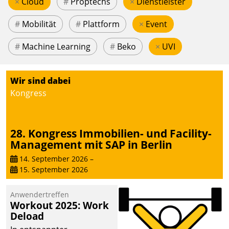
×
Cloud
#
Proptechs
×
Dienstleister
#
Mobilität
#
Plattform
×
Event
#
Machine Learning
#
Beko
×
UVI
Wir sind dabei
Kongress
28. Kongress Immobilien- und Facility-
Management mit SAP in Berlin
14. September 2026
–
15. September 2026
Anwendertreffen
Workout 2025: Work
Deload