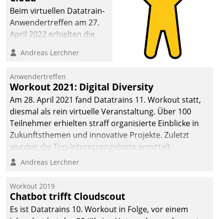
Beim virtuellen Datatrain-
Anwendertreffen am 27.
April 2022 erhielten die
Teilnehmerinnen und
Andreas Lerchner
Teilnehmer kurzweilige
Einblicke in innovative
Anwendertreffen
Cloud-Strategien und -
Workout 2021: Digital Diversity
Lösungen mit hohem
Am 28. April 2021 fand Datatrains 11. Workout statt,
Zukunftspotenzial.
diesmal als rein virtuelle Veranstaltung. Über 100
Teilnehmer erhielten straff organisierte Einblicke in
Zukunftsthemen und innovative Projekte. Zuletzt
wurden die Top-Interessengebiete ermittelt.
Andreas Lerchner
Workout 2019
Chatbot trifft Cloudscout
Es ist Datatrains 10. Workout in Folge, vor einem