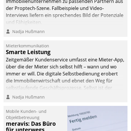
Immobilienunternehmen zu passenden Partnern aus
der Proptech-Szene. Fallbeispiele und Video-
Interviews liefern ein sprechendes Bild der Potenziale
und Fähigkeiten.
Nadja Hußmann
Mieterkommunikation
Smarte Leistung
Zeitgemäßer Kundenservice umfasst eine Mieter-App,
über die der Mieter sich selbst hilft – wann und wo
immer er will. Die digitale Selbstbedienung erobert
die Immobilienwirtschaft und ebnet den Weg für
selbstlaufende Geschäftsprozesse. Selbst ist der
Kunde und smart der Serviceanbieter.
Nadja Hußmann
Mobile Kunden- und
Objektbetreuung
meravis: Das Büro
für unterwegs