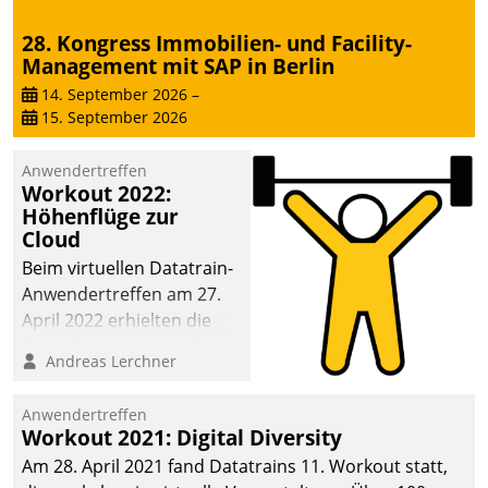
28. Kongress Immobilien- und Facility-
Management mit SAP in Berlin
14. September 2026
–
15. September 2026
Anwendertreffen
Workout 2022:
Höhenflüge zur
Cloud
Beim virtuellen Datatrain-
Anwendertreffen am 27.
April 2022 erhielten die
Teilnehmerinnen und
Andreas Lerchner
Teilnehmer kurzweilige
Einblicke in innovative
Anwendertreffen
Cloud-Strategien und -
Workout 2021: Digital Diversity
Lösungen mit hohem
Am 28. April 2021 fand Datatrains 11. Workout statt,
Zukunftspotenzial.