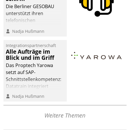
dafür ein Team
Die Berliner GESOBAU
bestehend aus
unterstützt ihren
Wohnungsunternehmen
telefonischen
und PropTech.
Mieterservice mit einem
Nadja Hußmann
digitalen Cockpit, das
situationsbezogen
Integrationspartnerschaft
passende Fragen und
Alle Aufträge im
Schlagworte auswirft.
Blick und im Griff
Eine intuitive
Das Proptech Yarowa
Dialogführung ermöglicht
setzt auf SAP-
dem externen
Schnittstellenkompetenz:
Serviceteam, Anrufe von
Datatrain integriert
Mietenden zügiger und
Yarowas Portal zur
Nadja Hußmann
effizienter zu bearbeiten.
Vergabe und Verwaltung
von Aufträgen der
operativen
Weitere Themen
Instandhaltung in die
SAP-Systemlandschaft