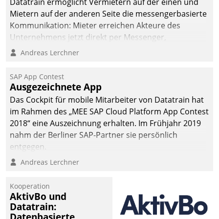
Datatrain ermöglicht Vermietern auf der einen und
Mietern auf der anderen Seite die messengerbasierte
Kommunikation: Mieter erreichen Akteure des
Unternehmens jetzt direkt per Messenger,
Mitarbeiter oder Dienstleister empfangen oder
Andreas Lerchner
versenden die Nachrichten via Cockpit.
SAP App Contest
Ausgezeichnete App
Das Cockpit für mobile Mitarbeiter von Datatrain hat
im Rahmen des „MEE SAP Cloud Platform App Contest
2018“ eine Auszeichnung erhalten. Im Frühjahr 2019
nahm der Berliner SAP-Partner sie persönlich
entgegen.
Andreas Lerchner
Kooperation
AktivBo und
Datatrain:
Datenbasierte