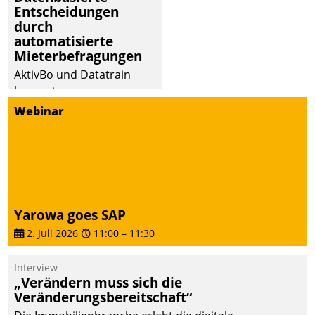
Entscheidungen
durch
automatisierte
Mieterbefragungen
AktivBo und Datatrain
kooperieren –
Immobilienunternehmen
Webinar
profitieren: Die nahtlose
Integration der Lösungen
von AktivBo und
Datatrain ermöglicht
automatisiert ausgelöste,
zielgerichtete
Yarowa goes SAP
Mieterbefragungen – eine
2. Juli 2026
11:00
–
11:30
starke Grundlage für
intelligente,
Interview
datengestützte
„Verändern muss sich die
Entscheidungen.
Veränderungsbereitschaft“