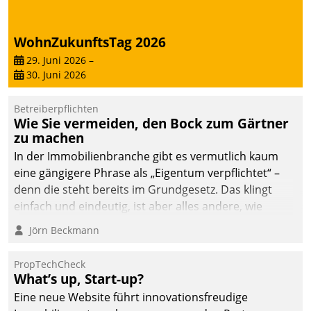
abgeben – rund um die
Uhr.
WohnZukunftsTag 2026
29. Juni 2026
–
30. Juni 2026
Betreiberpflichten
Wie Sie vermeiden, den Bock zum Gärtner
zu machen
In der Immobilienbranche gibt es vermutlich kaum
eine gängigere Phrase als „Eigentum verpflichtet“ –
denn die steht bereits im Grundgesetz. Das klingt
einfach und eindeutig, ist aber alles andere, wie
Branchenbeschäftigte wissen. Denn mit der
Jörn Beckmann
Verantwortung folgen Verpflichtungen.
PropTechCheck
What’s up, Start-up?
Eine neue Website führt innovationsfreudige