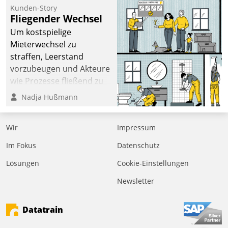
befolgt werden.
Kunden-Story
Fliegender Wechsel
Um kostspielige
Mieterwechsel zu
straffen, Leerstand
vorzubeugen und Akteure
wie Prozesse fließend zu
vernetzen, nutzt die
Nadja Hußmann
Berliner Gewobag seit
Jahresbeginn eine
Wir
Impressum
Überblick, Einsicht und
Eingriff bietende Lösung.
Im Fokus
Datenschutz
Zur Entwicklung setzte
Lösungen
Cookie-Einstellungen
man auf
Cloudtechnologie,
Newsletter
bewährte und Startup-
Partner sowie erstmals
Datatrain
agile Projektmethoden.