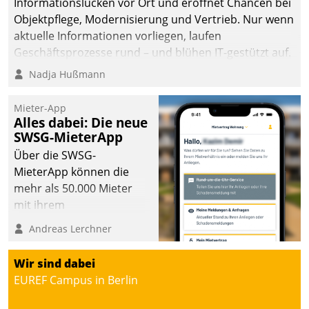
Informationslücken vor Ort und eröffnet Chancen bei
die Bereitschaft, sich zu überprüfen, zu hinterfragen
Objektpflege, Modernisierung und Vertrieb. Nur wenn
und zu verändern.
aktuelle Informationen vorliegen, laufen
Geschäftsprozesse rund – und blühen IT-gestützt auf.
Nadja Hußmann
Mieter-App
Alles dabei: Die neue
SWSG-MieterApp
Über die SWSG-
MieterApp können die
mehr als 50.000 Mieter
mit ihrem
Wohnungsunternehmen
Andreas Lerchner
kommunizieren, auf dem
Laufenden bleiben, Daten
Wir sind dabei
einsehen und ändern
EUREF Campus in Berlin
oder
Schadensmeldungen