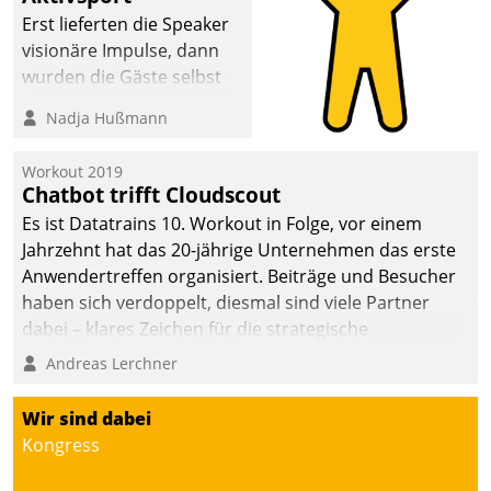
anspruchsvollen
Erst lieferten die Speaker
Aufgaben und
visionäre Impulse, dann
abnehmendem
wurden die Gäste selbst
Nachwuchs?
aktiv und sammelten
Nadja Hußmann
methodisch
Vernetzungsideen fürs
Workout 2019
Quartier. Dazwischen
Chatbot trifft Cloudscout
zeigte Datatrain, was es
Es ist Datatrains 10. Workout in Folge, vor einem
Neues zu bieten hat.
Jahrzehnt hat das 20-jährige Unternehmen das erste
Anwendertreffen organisiert. Beiträge und Besucher
haben sich verdoppelt, diesmal sind viele Partner
dabei – klares Zeichen für die strategische
Fokussierung auf den Kunden.
Andreas Lerchner
Wir sind dabei
Kongress