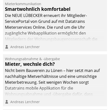
Mieterkommunikation
deutscher
Smartwohnlich komfortabel
Wohnungsunternehmen
Die NEUE LÜBECKER erneuert ihr Mitglieder-
– und beschleunigt damit
ServicePortal von Grund auf mit Datatrains
den Weg vom
Mieterservices Online. Die rund um die Uhr
Mieteranliegen zum
zugängliche Webapplikation ermöglicht den
Dienstleisterauftrag.
Mitgliedern der Wohnungs­bau­genossenschaft die
Kontaktaufnahme per Smartphone, Tablet oder PC.
Andreas Lerchner
Wohnungsabnahme & -übergabe
Mieter, wechsle dich?
Nicht beim Bauverein zu Lünen – hier setzt man auf
nachhaltige Mietverhältnisse und eine umsichtige
Mieterbetreuung. Seit wenigen Wochen sorgt
Datatrains mobile Applikation für die
Wohnungsabnahme und -übergabe dafür, dass
Mieter wohlgeordnet kommen und, so es sein muss,
Andreas Lerchner
gehen können.