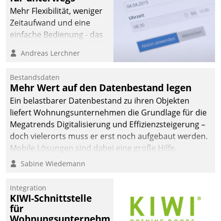
Mehr Flexibilität, weniger
Zeitaufwand und eine
einfache Bedienung - das
verspricht das aktuelle
Andreas Lerchner
Cockpit für mobile
Mitarbeiter von
Bestandsdaten
Datatrain. Die meravis
Mehr Wert auf den Datenbestand legen
Wohnungsbau- und
Ein belastbarer Datenbestand zu ihren Objekten
Immobilien GmbH hat
liefert Wohnungsunternehmen die Grundlage für die
sich dabei für den Betrieb
Megatrends Digitalisierung und Effizienzsteigerung –
der Lösung über die SAP
doch vielerorts muss er erst noch aufgebaut werden.
Cloud Platform
Mobile Lösungen sind dabei eine große Hilfe.
entschieden - als erstes
Sabine Wiedemann
Unternehmen am
Wohnungsmarkt.
Integration
KIWI-Schnittstelle
für
Wohnungsunternehmen