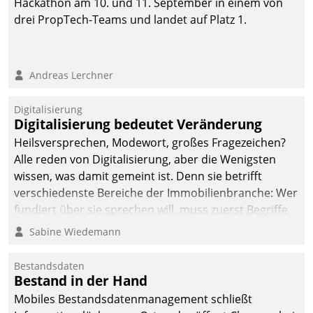
Hackathon am 10. und 11. September in einem von
drei PropTech-Teams und landet auf Platz 1.
Andreas Lerchner
Digitalisierung
Digitalisierung bedeutet Veränderung
Heilsversprechen, Modewort, großes Fragezeichen?
Alle reden von Digitalisierung, aber die Wenigsten
wissen, was damit gemeint ist. Denn sie betrifft
verschiedenste Bereiche der Immobilienbranche: Wer
fundiert über sie sprechen will, muss zuerst Begriffe
klären. Ein Aspekt ist die betriebliche Optimierung:
Sabine Wiedemann
Moderne Softwarelösungen ermöglichen große
Einsparungen durch optimierte und automatisierte
Bestandsdaten
Prozesse. Doch man darf nicht zu viel erwarten: Allein
Bestand in der Hand
mit der Einführung einer neuen Software ist es nicht
Mobiles Bestandsdatenmanagement schließt
getan. Die Digitalisierung erfordert von Unternehmen