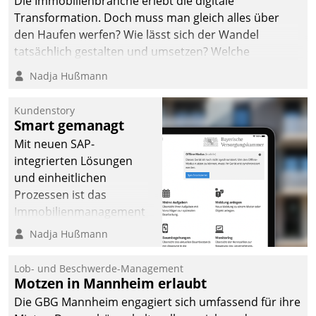
Die Immobilienbranche erlebt die digitale
Transformation. Doch muss man gleich alles über
den Haufen werfen? Wie lässt sich der Wandel
tatsächlich gestalten und umsetzen? Welche
Argumente zählen wirklich?
Nadja Hußmann
Kundenstory
Smart gemanagt
Mit neuen SAP-
integrierten Lösungen
und einheitlichen
Prozessen ist das
Immobilienmanagement
der Bayerischen
Nadja Hußmann
Versorgungskammer im
Ressort Kapitalanlage für
Lob- und Beschwerde-Management
künftige Aufgaben und
Motzen in Mannheim erlaubt
Herausforderungen
Die GBG Mannheim engagiert sich umfassend für ihre
gerüstet.