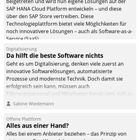
beigetreten und wird nun eigene Lösungen auf der
SAP HANA Cloud Platform entwickeln – und diese
über den SAP Store vertreiben. Diese
Technologieplattform bietet viele Möglichkeiten für
noch innovativere Lösungen – auch als Software-as-a-
Service (SaaS).
Digitalisierung
Da hilft die beste Software nichts
Geht es um Digitalisierung, denken viele zuerst an
innovative Softwarelösungen, automatisierte
Prozesse und modernste Technik. Doch damit sie
erfolgreich sein kann, müssen auch
Führungspersonal und Mitarbeiter bereit sein, sich zu
verändern und anzupassen, sonst werden sie an ihr
Sabine Wiedemann
scheitern.
Offene Plattform
Alles aus einer Hand?
Alles bei einem Anbieter beziehen – das Prinzip von