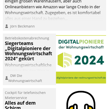
einigen großen Warenhäusern, aber auch
Onlineanbietern wie Amazon war lange Credo in der
Wohnungswirtschaft. Zugegeben, es ist komfortabel
alles aus einer Hand zu beziehen...
Jörn Beckmann
Betriebskostenabrechnung
Siegerteams
„Digitalpioniere der
Wohnungswirtschaft
2024“ gekürt
Wohnungswirtschaftliche
Vorreiter für den Weg in
DW Die
eine digitale Zukunft zu
Wohnungswirtschaft
finden, ist das Ziel des
Awards „Digitalpioniere
Cockpit für telefonischen
der
Mieterservice
Wohnungswirtschaft“.
Alles auf dem
Bewerben können sich
Schirm