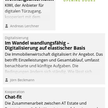
KIWI, der Anbieter für
digitalen Türzugang,
kooperiert mit dem
Beratungs- und
Andreas Lerchner
Softwareentwicklungshaus
Datatrain.
Digitalisierung
Im Wandel wandlungsfähig –
Digitalisierung auf elastischer Basis
Die Immobilienwirtschaft digitalisiert ihr Angebot. Das
betrifft Einzelleistungen und Gesamtablauf, umfasst
benachbarte und künftige Aufgaben. Die
Bedingungen ändern sich ständig. Wie lässt sich
technisch die Kontrolle wahren und zugleich Freiraum
Jörn Beckmann
fürs Wachsen öffnen?
Kooperation
Chat-fit
Die Zusammenarbeit zwischen AT Estate und