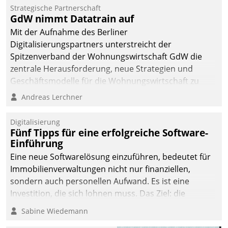
kommunale Wohnungsbauunternehmen daher
Strategische Partnerschaft
gemeinsam mit der Berliner Datatrain GmbH den
GdW nimmt Datatrain auf
Teilprozess der Objektsanierung digitalisiert.
Mit der Aufnahme des Berliner
Digitalisierungspartners unterstreicht der
Spitzenverband der Wohnungswirtschaft GdW die
zentrale Herausforderung, neue Strategien und
Geschäftsmodelle für die Wohnungswirtschaft zu
entwickeln.
Andreas Lerchner
Digitalisierung
Fünf Tipps für eine erfolgreiche Software-
Einführung
Eine neue Softwarelösung einzuführen, bedeutet für
Immobilienverwaltungen nicht nur finanziellen,
sondern auch personellen Aufwand. Es ist eine
Investition, die sich lohnen muss. Das Ziel: die
nachhaltige Optimierung der Geschäftsabläufe. Damit
Sabine Wiedemann
dieses Ziel erreicht wird, sollten einige Grundregeln