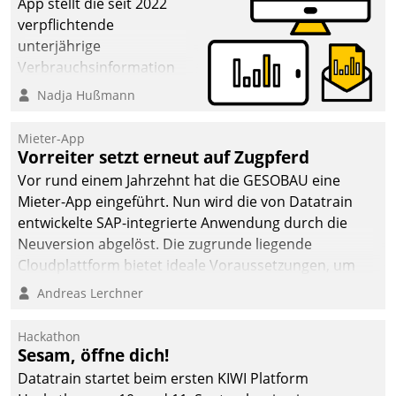
App stellt die seit 2022
verpflichtende
unterjährige
Verbrauchsinformation
schnell, zuverlässig und
Nadja Hußmann
leicht bekömmlich bereit:
Die monatlichen
Mieter-App
Mitteilungen zum
Vorreiter setzt erneut auf Zugpferd
Heizungs- und
Vor rund einem Jahrzehnt hat die GESOBAU eine
Wasserverbrauch gehen
Mieter-App eingeführt. Nun wird die von Datatrain
automatisiert, vollständig
entwickelte SAP-integrierte Anwendung durch die
und auf Wunsch über
Neuversion abgelöst. Die zugrunde liegende
mehrere zuvor
Cloudplattform bietet ideale Voraussetzungen, um
festgelegte
die Funktionalität der App zu erweitern und weitere
Andreas Lerchner
Kommunikationswege bei
innovative Apps, auch von Drittanbietern, in SAP zu
den Empfängern ein.
integrieren.
Hackathon
Sesam, öffne dich!
Datatrain startet beim ersten KIWI Platform