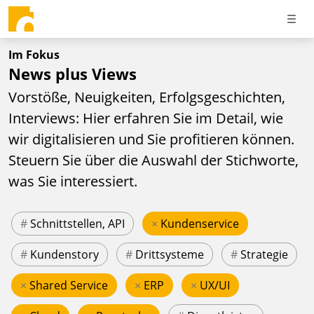
Im Fokus
News plus Views
Vorstöße, Neuigkeiten, Erfolgsgeschichten,
Interviews: Hier erfahren Sie im Detail, wie
wir digitalisieren und Sie profitieren können.
Steuern Sie über die Auswahl der Stichworte,
was Sie interessiert.
#
Schnittstellen, API
×
Kundenservice
#
Kundenstory
#
Drittsysteme
#
Strategie
×
Shared Service
×
ERP
×
UX/UI