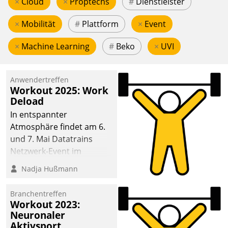
×
Cloud
×
Proptechs
#
Dienstleister
×
Mobilität
#
Plattform
×
Event
×
Machine Learning
#
Beko
×
UVI
Anwendertreffen
Workout 2025: Work
Deload
In entspannter
Atmosphäre findet am 6.
und 7. Mai Datatrains
Netzwerk-Event im
Kunden- und Partnerkreis
Nadja Hußmann
statt. Zentrale Frage: Wie
lassen sich
Branchentreffen
Mammutprojekte
Workout 2023:
meistern und Workloads
Neuronaler
Aktivsport
wuppen – bei zunehmend