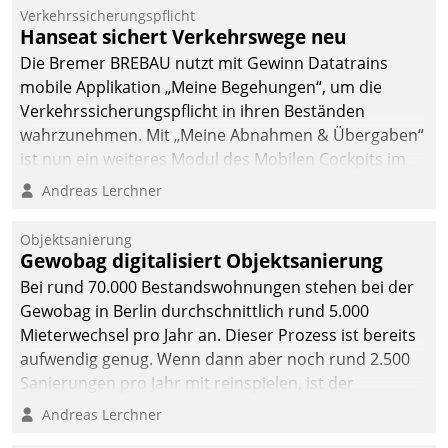
Verkehrssicherungspflicht
Hanseat sichert Verkehrswege neu
Die Bremer BREBAU nutzt mit Gewinn Datatrains
mobile Applikation „Meine Begehungen“, um die
Verkehrssicherungspflicht in ihren Beständen
wahrzunehmen. Mit „Meine Abnahmen & Übergaben“
ist nun ein weiteres Modul des Mobilen Cockpits im
Einsatz.
Andreas Lerchner
Objektsanierung
Gewobag digitalisiert Objektsanierung
Bei rund 70.000 Bestandswohnungen stehen bei der
Gewobag in Berlin durchschnittlich rund 5.000
Mieterwechsel pro Jahr an. Dieser Prozess ist bereits
aufwendig genug. Wenn dann aber noch rund 2.500
Sanierungen pro Jahr mit reinspielen, ist der
Betreuungs- und Organisationsaufwand immens. Im
Andreas Lerchner
Rahmen ihrer Digitalisierungsstrategie hat das