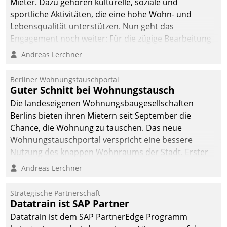
Mieter. Dazu gehören kulturelle, soziale und
sportliche Aktivitäten, die eine hohe Wohn- und
Lebensqualität unterstützen. Nun geht das
Engagement noch weiter: Für die zügige Bearbeitung
von Beschwerden – oder Lob – richtet das
Andreas Lerchner
Unternehmen mit Datatrains Applikation fürs Lob-
und Beschwerde-Management einen eigenen Kanal
Berliner Wohnungstauschportal
ein.
Guter Schnitt bei Wohnungstausch
Die landeseigenen Wohnungsbaugesellschaften
Berlins bieten ihren Mietern seit September die
Chance, die Wohnung zu tauschen. Das neue
Wohnungstauschportal verspricht eine bessere
Nutzung des knappen Wohnraums der Stadt. Erster
Anwendungsfall für Datatrains Lösung API-Hub mit
Andreas Lerchner
Schnittstellen zu den ERP-Systemen der
Unternehmen.
Strategische Partnerschaft
Datatrain ist SAP Partner
Datatrain ist dem SAP PartnerEdge Programm