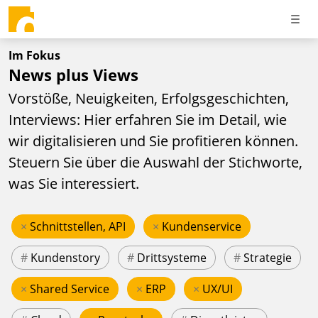
Im Fokus
News plus Views
Vorstöße, Neuigkeiten, Erfolgsgeschichten,
Interviews: Hier erfahren Sie im Detail, wie
wir digitalisieren und Sie profitieren können.
Steuern Sie über die Auswahl der Stichworte,
was Sie interessiert.
×
Schnittstellen, API
×
Kundenservice
#
Kundenstory
#
Drittsysteme
#
Strategie
×
Shared Service
×
ERP
×
UX/UI