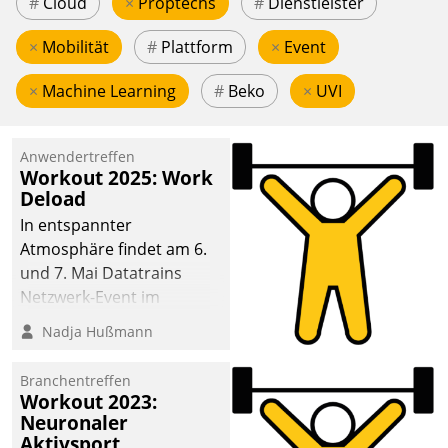
#
Cloud
×
Proptechs
#
Dienstleister
×
Mobilität
#
Plattform
×
Event
×
Machine Learning
#
Beko
×
UVI
Anwendertreffen
Workout 2025: Work
Deload
In entspannter
Atmosphäre findet am 6.
und 7. Mai Datatrains
Netzwerk-Event im
Kunden- und Partnerkreis
Nadja Hußmann
statt. Zentrale Frage: Wie
lassen sich
Branchentreffen
Mammutprojekte
Workout 2023:
meistern und Workloads
Neuronaler
Aktivsport
wuppen – bei zunehmend