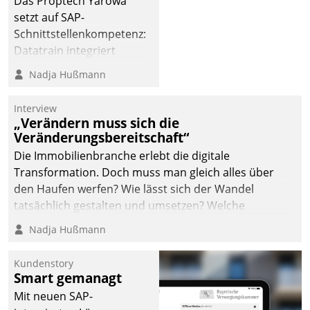
Das Proptech Yarowa
setzt auf SAP-
Schnittstellenkompetenz:
Datatrain integriert
Yarowas Portal zur
Nadja Hußmann
Vergabe und Verwaltung
von Aufträgen der
Interview
operativen
„Verändern muss sich die
Instandhaltung in die
Veränderungsbereitschaft“
SAP-Systemlandschaft
Die Immobilienbranche erlebt die digitale
deutscher
Transformation. Doch muss man gleich alles über
Wohnungsunternehmen
den Haufen werfen? Wie lässt sich der Wandel
– und beschleunigt damit
tatsächlich gestalten und umsetzen? Welche
den Weg vom
Argumente zählen wirklich?
Nadja Hußmann
Mieteranliegen zum
Dienstleisterauftrag.
Kundenstory
Smart gemanagt
Mit neuen SAP-