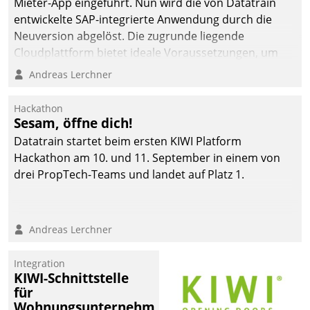
Mieter-App eingeführt. Nun wird die von Datatrain
automatisiert, vollständig
entwickelte SAP-integrierte Anwendung durch die
und auf Wunsch über
Neuversion abgelöst. Die zugrunde liegende
mehrere zuvor
Cloudplattform bietet ideale Voraussetzungen, um
festgelegte
die Funktionalität der App zu erweitern und weitere
Andreas Lerchner
Kommunikationswege bei
innovative Apps, auch von Drittanbietern, in SAP zu
den Empfängern ein.
integrieren.
Hackathon
Sesam, öffne dich!
Datatrain startet beim ersten KIWI Platform
Hackathon am 10. und 11. September in einem von
drei PropTech-Teams und landet auf Platz 1.
Andreas Lerchner
Integration
KIWI-Schnittstelle
für
Wohnungsunternehmen