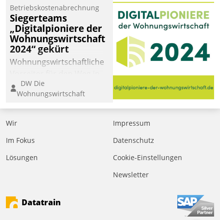
Betriebskostenabrechnung
Siegerteams
„Digitalpioniere der
Wohnungswirtschaft
2024“ gekürt
Wohnungswirtschaftliche
Vorreiter für den Weg in
DW Die
eine digitale Zukunft zu
Wohnungswirtschaft
finden, ist das Ziel des
Awards „Digitalpioniere
der
Wir
Impressum
Wohnungswirtschaft“.
Im Fokus
Datenschutz
Bewerben können sich
dafür ein Team
Lösungen
Cookie-Einstellungen
bestehend aus
Newsletter
Wohnungsunternehmen
und PropTech.
Datatrain