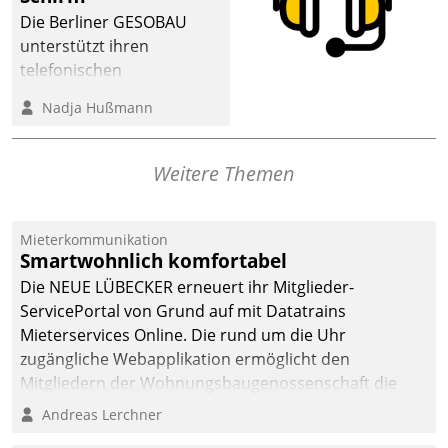
Die Berliner GESOBAU
unterstützt ihren
telefonischen
Mieterservice mit einem
Nadja Hußmann
digitalen Cockpit, das
situationsbezogen
passende Fragen und
Weitere Themen
Schlagworte auswirft.
Eine intuitive
Dialogführung ermöglicht
Mieterkommunikation
Smartwohnlich komfortabel
dem externen
Serviceteam, Anrufe von
Die NEUE LÜBECKER erneuert ihr Mitglieder-
Mietenden zügiger und
ServicePortal von Grund auf mit Datatrains
effizienter zu bearbeiten.
Mieterservices Online. Die rund um die Uhr
zugängliche Webapplikation ermöglicht den
Mitgliedern der Wohnungs­bau­genossenschaft die
Kontaktaufnahme per Smartphone, Tablet oder PC.
Andreas Lerchner