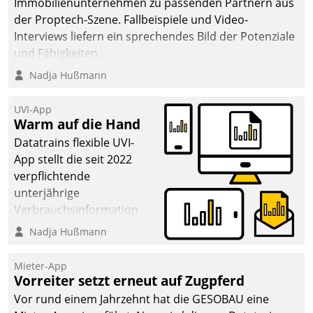
Immobilienunternehmen zu passenden Partnern aus
der Proptech-Szene. Fallbeispiele und Video-
Interviews liefern ein sprechendes Bild der Potenziale
und Fähigkeiten.
Nadja Hußmann
UVI-App
Warm auf die Hand
Datatrains flexible UVI-
App stellt die seit 2022
verpflichtende
unterjährige
Verbrauchsinformation
schnell, zuverlässig und
Nadja Hußmann
leicht bekömmlich bereit:
Die monatlichen
Mieter-App
Mitteilungen zum
Vorreiter setzt erneut auf Zugpferd
Heizungs- und
Vor rund einem Jahrzehnt hat die GESOBAU eine
Wasserverbrauch gehen