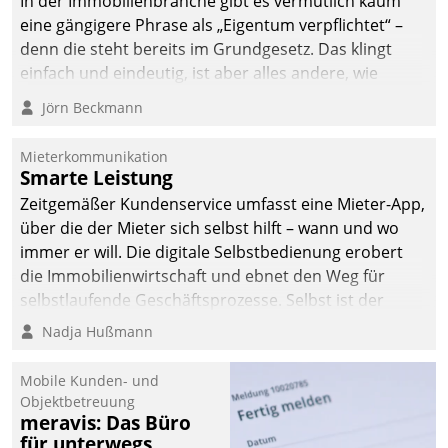
In der Immobilienbranche gibt es vermutlich kaum
eine gängigere Phrase als „Eigentum verpflichtet“ –
denn die steht bereits im Grundgesetz. Das klingt
einfach und eindeutig, ist aber alles andere, wie
Branchenbeschäftigte wissen. Denn mit der
Jörn Beckmann
Verantwortung folgen Verpflichtungen.
Mieterkommunikation
Smarte Leistung
Zeitgemäßer Kundenservice umfasst eine Mieter-App,
über die der Mieter sich selbst hilft – wann und wo
immer er will. Die digitale Selbstbedienung erobert
die Immobilienwirtschaft und ebnet den Weg für
selbstlaufende Geschäftsprozesse. Selbst ist der
Kunde und smart der Serviceanbieter.
Nadja Hußmann
Mobile Kunden- und
Objektbetreuung
meravis: Das Büro
für unterwegs