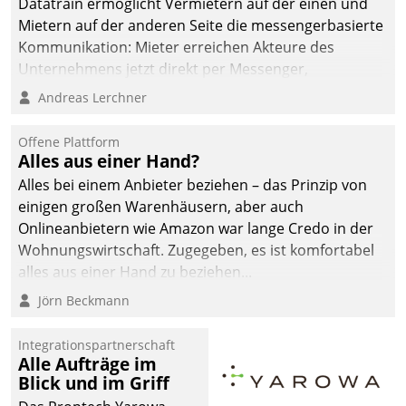
Datatrain ermöglicht Vermietern auf der einen und
die Bereitschaft, sich zu überprüfen, zu hinterfragen
Mietern auf der anderen Seite die messengerbasierte
und zu verändern.
Kommunikation: Mieter erreichen Akteure des
Unternehmens jetzt direkt per Messenger,
Mitarbeiter oder Dienstleister empfangen oder
Andreas Lerchner
versenden die Nachrichten via Cockpit.
Offene Plattform
Alles aus einer Hand?
Alles bei einem Anbieter beziehen – das Prinzip von
einigen großen Warenhäusern, aber auch
Onlineanbietern wie Amazon war lange Credo in der
Wohnungswirtschaft. Zugegeben, es ist komfortabel
alles aus einer Hand zu beziehen...
Jörn Beckmann
Integrationspartnerschaft
Alle Aufträge im
Blick und im Griff