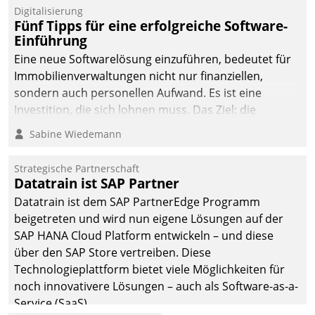
Digitalisierung
Fünf Tipps für eine erfolgreiche Software-
Einführung
Eine neue Softwarelösung einzuführen, bedeutet für
Immobilienverwaltungen nicht nur finanziellen,
sondern auch personellen Aufwand. Es ist eine
Investition, die sich lohnen muss. Das Ziel: die
nachhaltige Optimierung der Geschäftsabläufe. Damit
Sabine Wiedemann
dieses Ziel erreicht wird, sollten einige Grundregeln
befolgt werden.
Strategische Partnerschaft
Datatrain ist SAP Partner
Datatrain ist dem SAP PartnerEdge Programm
beigetreten und wird nun eigene Lösungen auf der
SAP HANA Cloud Platform entwickeln – und diese
über den SAP Store vertreiben. Diese
Technologieplattform bietet viele Möglichkeiten für
noch innovativere Lösungen – auch als Software-as-a-
Service (SaaS).