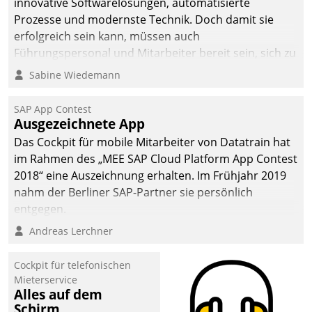
innovative Softwarelösungen, automatisierte
man auf
Prozesse und modernste Technik. Doch damit sie
Cloudtechnologie,
erfolgreich sein kann, müssen auch
bewährte und Startup-
Führungspersonal und Mitarbeiter bereit sein, sich zu
Partner sowie erstmals
verändern und anzupassen, sonst werden sie an ihr
Sabine Wiedemann
agile Projektmethoden.
scheitern.
SAP App Contest
Ausgezeichnete App
Das Cockpit für mobile Mitarbeiter von Datatrain hat
im Rahmen des „MEE SAP Cloud Platform App Contest
2018“ eine Auszeichnung erhalten. Im Frühjahr 2019
nahm der Berliner SAP-Partner sie persönlich
entgegen.
Andreas Lerchner
Cockpit für telefonischen
Mieterservice
Alles auf dem
Schirm