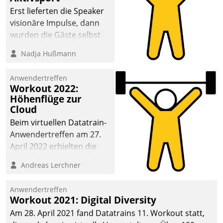
anspruchsvollen
Erst lieferten die Speaker
Aufgaben und
visionäre Impulse, dann
abnehmendem
wurden die Gäste selbst
Nachwuchs?
aktiv und sammelten
Nadja Hußmann
methodisch
Vernetzungsideen fürs
Anwendertreffen
Quartier. Dazwischen
Workout 2022:
zeigte Datatrain, was es
Höhenflüge zur
Neues zu bieten hat.
Cloud
Beim virtuellen Datatrain-
Anwendertreffen am 27.
April 2022 erhielten die
Teilnehmerinnen und
Andreas Lerchner
Teilnehmer kurzweilige
Einblicke in innovative
Anwendertreffen
Cloud-Strategien und -
Workout 2021: Digital Diversity
Lösungen mit hohem
Am 28. April 2021 fand Datatrains 11. Workout statt,
Zukunftspotenzial.