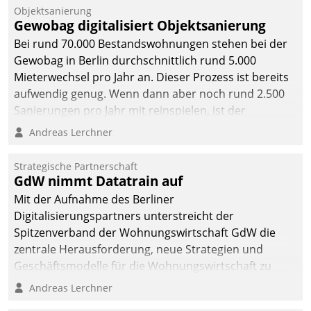
Objektsanierung
Gewobag digitalisiert Objektsanierung
Bei rund 70.000 Bestandswohnungen stehen bei der
Gewobag in Berlin durchschnittlich rund 5.000
Mieterwechsel pro Jahr an. Dieser Prozess ist bereits
aufwendig genug. Wenn dann aber noch rund 2.500
Sanierungen pro Jahr mit reinspielen, ist der
Betreuungs- und Organisationsaufwand immens. Im
Andreas Lerchner
Rahmen ihrer Digitalisierungsstrategie hat das
kommunale Wohnungsbauunternehmen daher
Strategische Partnerschaft
gemeinsam mit der Berliner Datatrain GmbH den
GdW nimmt Datatrain auf
Teilprozess der Objektsanierung digitalisiert.
Mit der Aufnahme des Berliner
Digitalisierungspartners unterstreicht der
Spitzenverband der Wohnungswirtschaft GdW die
zentrale Herausforderung, neue Strategien und
Geschäftsmodelle für die Wohnungswirtschaft zu
entwickeln.
Andreas Lerchner