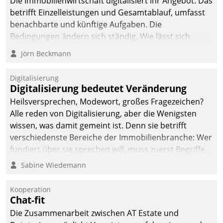
Die Immobilienwirtschaft digitalisiert ihr Angebot. Das
betrifft Einzelleistungen und Gesamtablauf, umfasst
benachbarte und künftige Aufgaben. Die
Bedingungen ändern sich ständig. Wie lässt sich
technisch die Kontrolle wahren und zugleich Freiraum
Jörn Beckmann
fürs Wachsen öffnen?
Digitalisierung
Digitalisierung bedeutet Veränderung
Heilsversprechen, Modewort, großes Fragezeichen?
Alle reden von Digitalisierung, aber die Wenigsten
wissen, was damit gemeint ist. Denn sie betrifft
verschiedenste Bereiche der Immobilienbranche: Wer
fundiert über sie sprechen will, muss zuerst Begriffe
klären. Ein Aspekt ist die betriebliche Optimierung:
Sabine Wiedemann
Moderne Softwarelösungen ermöglichen große
Einsparungen durch optimierte und automatisierte
Kooperation
Prozesse. Doch man darf nicht zu viel erwarten: Allein
Chat-fit
mit der Einführung einer neuen Software ist es nicht
Die Zusammenarbeit zwischen AT Estate und
getan. Die Digitalisierung erfordert von Unternehmen