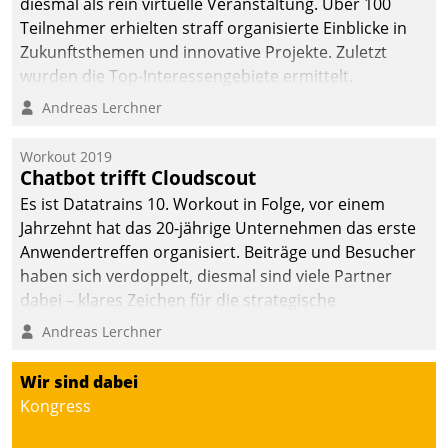
diesmal als rein virtuelle Veranstaltung. Über 100
Teilnehmer erhielten straff organisierte Einblicke in
Zukunftsthemen und innovative Projekte. Zuletzt
wurden die Top-Interessengebiete ermittelt.
Andreas Lerchner
Workout 2019
Chatbot trifft Cloudscout
Es ist Datatrains 10. Workout in Folge, vor einem
Jahrzehnt hat das 20-jährige Unternehmen das erste
Anwendertreffen organisiert. Beiträge und Besucher
haben sich verdoppelt, diesmal sind viele Partner
dabei – klares Zeichen für die strategische
Fokussierung auf den Kunden.
Andreas Lerchner
Wir sind dabei
Kongress