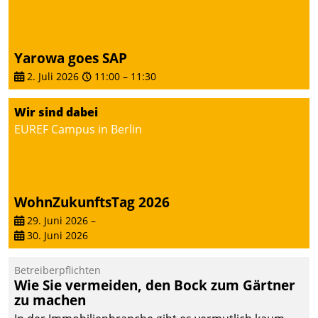
von AktivBo und
Datatrain ermöglicht
automatisiert ausgelöste,
zielgerichtete
Yarowa goes SAP
Mieterbefragungen – eine
2. Juli 2026
11:00
–
11:30
starke Grundlage für
intelligente,
Wir sind dabei
datengestützte
EUREF Campus in Berlin
Entscheidungen.
WohnZukunftsTag 2026
29. Juni 2026
–
30. Juni 2026
Betreiberpflichten
Wie Sie vermeiden, den Bock zum Gärtner
zu machen