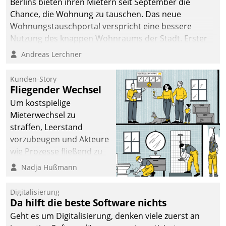
Berlins bieten ihren Mietern seit September die
Chance, die Wohnung zu tauschen. Das neue
Wohnungstauschportal verspricht eine bessere
Nutzung des knappen Wohnraums der Stadt. Erster
Anwendungsfall für Datatrains Lösung API-Hub mit
Andreas Lerchner
Schnittstellen zu den ERP-Systemen der
Unternehmen.
Kunden-Story
Fliegender Wechsel
Um kostspielige
Mieterwechsel zu
straffen, Leerstand
vorzubeugen und Akteure
wie Prozesse fließend zu
vernetzen, nutzt die
Nadja Hußmann
Berliner Gewobag seit
Jahresbeginn eine
Digitalisierung
Überblick, Einsicht und
Da hilft die beste Software nichts
Eingriff bietende Lösung.
Geht es um Digitalisierung, denken viele zuerst an
Zur Entwicklung setzte