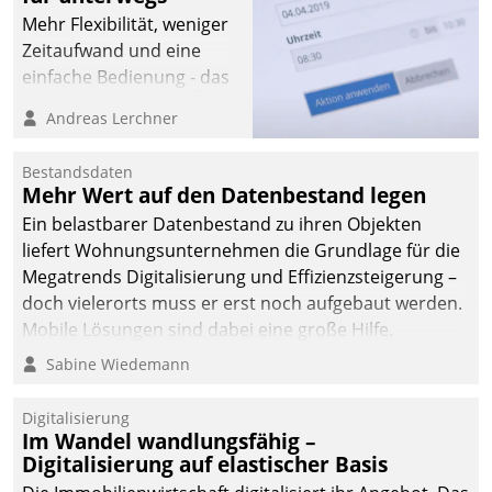
Mehr Flexibilität, weniger
Zeitaufwand und eine
einfache Bedienung - das
verspricht das aktuelle
Andreas Lerchner
Cockpit für mobile
Mitarbeiter von
Bestandsdaten
Datatrain. Die meravis
Mehr Wert auf den Datenbestand legen
Wohnungsbau- und
Ein belastbarer Datenbestand zu ihren Objekten
Immobilien GmbH hat
liefert Wohnungsunternehmen die Grundlage für die
sich dabei für den Betrieb
Megatrends Digitalisierung und Effizienzsteigerung –
der Lösung über die SAP
doch vielerorts muss er erst noch aufgebaut werden.
Cloud Platform
Mobile Lösungen sind dabei eine große Hilfe.
entschieden - als erstes
Sabine Wiedemann
Unternehmen am
Wohnungsmarkt.
Digitalisierung
Im Wandel wandlungsfähig –
Digitalisierung auf elastischer Basis