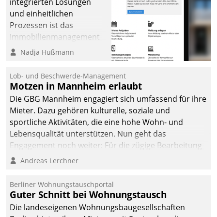
integrierten Lösungen
und einheitlichen
Prozessen ist das
Immobilienmanagement
der Bayerischen
Nadja Hußmann
Versorgungskammer im
Ressort Kapitalanlage für
Lob- und Beschwerde-Management
künftige Aufgaben und
Motzen in Mannheim erlaubt
Herausforderungen
Die GBG Mannheim engagiert sich umfassend für ihre
gerüstet.
Mieter. Dazu gehören kulturelle, soziale und
sportliche Aktivitäten, die eine hohe Wohn- und
Lebensqualität unterstützen. Nun geht das
Engagement noch weiter: Für die zügige Bearbeitung
von Beschwerden – oder Lob – richtet das
Andreas Lerchner
Unternehmen mit Datatrains Applikation fürs Lob-
und Beschwerde-Management einen eigenen Kanal
Berliner Wohnungstauschportal
ein.
Guter Schnitt bei Wohnungstausch
Die landeseigenen Wohnungsbaugesellschaften