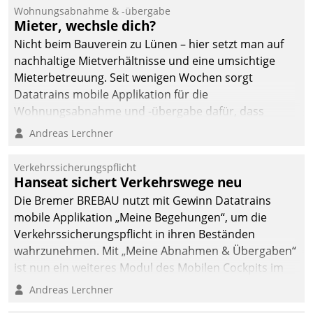
Wohnungsabnahme & -übergabe
Mieter, wechsle dich?
Nicht beim Bauverein zu Lünen – hier setzt man auf
nachhaltige Mietverhältnisse und eine umsichtige
Mieterbetreuung. Seit wenigen Wochen sorgt
Datatrains mobile Applikation für die
Wohnungsabnahme und -übergabe dafür, dass
Mieter wohlgeordnet kommen und, so es sein muss,
Andreas Lerchner
gehen können.
Verkehrssicherungspflicht
Hanseat sichert Verkehrswege neu
Die Bremer BREBAU nutzt mit Gewinn Datatrains
mobile Applikation „Meine Begehungen“, um die
Verkehrssicherungspflicht in ihren Beständen
wahrzunehmen. Mit „Meine Abnahmen & Übergaben“
ist nun ein weiteres Modul des Mobilen Cockpits im
Einsatz.
Andreas Lerchner