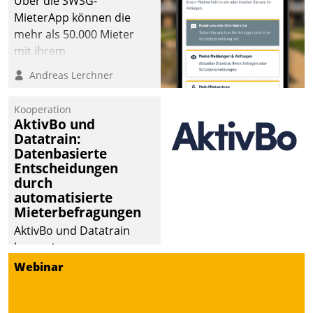
Über die SWSG-
MieterApp können die
mehr als 50.000 Mieter
mit ihrem
Wohnungsunternehmen
Andreas Lerchner
kommunizieren, auf dem
Laufenden bleiben, Daten
Kooperation
einsehen und ändern
AktivBo und
oder
Datatrain:
Datenbasierte
Schadensmeldungen
Entscheidungen
abgeben – rund um die
durch
Uhr.
automatisierte
Mieterbefragungen
AktivBo und Datatrain
kooperieren –
Immobilienunternehmen
Webinar
profitieren: Die nahtlose
Integration der Lösungen