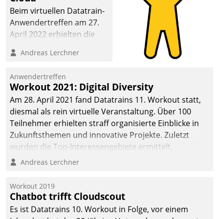
Beim virtuellen Datatrain-
Anwendertreffen am 27.
April 2022 erhielten die
Teilnehmerinnen und
Andreas Lerchner
Teilnehmer kurzweilige
Einblicke in innovative
Anwendertreffen
Cloud-Strategien und -
Workout 2021: Digital Diversity
Lösungen mit hohem
Am 28. April 2021 fand Datatrains 11. Workout statt,
Zukunftspotenzial.
diesmal als rein virtuelle Veranstaltung. Über 100
Teilnehmer erhielten straff organisierte Einblicke in
Zukunftsthemen und innovative Projekte. Zuletzt
wurden die Top-Interessengebiete ermittelt.
Andreas Lerchner
Workout 2019
Chatbot trifft Cloudscout
Es ist Datatrains 10. Workout in Folge, vor einem