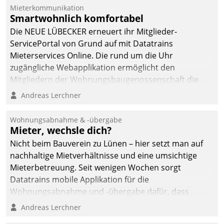
Mieterkommunikation
deutscher
Smartwohnlich komfortabel
Wohnungsunternehmen
Die NEUE LÜBECKER erneuert ihr Mitglieder-
– und beschleunigt damit
ServicePortal von Grund auf mit Datatrains
den Weg vom
Mieterservices Online. Die rund um die Uhr
Mieteranliegen zum
zugängliche Webapplikation ermöglicht den
Dienstleisterauftrag.
Mitgliedern der Wohnungs­bau­genossenschaft die
Kontaktaufnahme per Smartphone, Tablet oder PC.
Andreas Lerchner
Wohnungsabnahme & -übergabe
Mieter, wechsle dich?
Nicht beim Bauverein zu Lünen – hier setzt man auf
nachhaltige Mietverhältnisse und eine umsichtige
Mieterbetreuung. Seit wenigen Wochen sorgt
Datatrains mobile Applikation für die
Wohnungsabnahme und -übergabe dafür, dass
Mieter wohlgeordnet kommen und, so es sein muss,
Andreas Lerchner
gehen können.