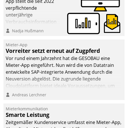
App stellt die seit 2022
verpflichtende
unterjährige
Verbrauchsinformation
schnell, zuverlässig und
Nadja Hußmann
leicht bekömmlich bereit:
Die monatlichen
Mieter-App
Mitteilungen zum
Vorreiter setzt erneut auf Zugpferd
Heizungs- und
Vor rund einem Jahrzehnt hat die GESOBAU eine
Wasserverbrauch gehen
Mieter-App eingeführt. Nun wird die von Datatrain
automatisiert, vollständig
entwickelte SAP-integrierte Anwendung durch die
und auf Wunsch über
Neuversion abgelöst. Die zugrunde liegende
mehrere zuvor
Cloudplattform bietet ideale Voraussetzungen, um
festgelegte
die Funktionalität der App zu erweitern und weitere
Andreas Lerchner
Kommunikationswege bei
innovative Apps, auch von Drittanbietern, in SAP zu
den Empfängern ein.
integrieren.
Mieterkommunikation
Smarte Leistung
Zeitgemäßer Kundenservice umfasst eine Mieter-App,