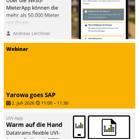
Über die SWSG-
die Bereitschaft, sich zu überprüfen, zu hinterfragen
MieterApp können die
und zu verändern.
mehr als 50.000 Mieter
mit ihrem
Wohnungsunternehmen
Andreas Lerchner
kommunizieren, auf dem
Laufenden bleiben, Daten
Webinar
einsehen und ändern
oder
Schadensmeldungen
abgeben – rund um die
Uhr.
Yarowa goes SAP
2. Juli 2026
11:00
–
11:30
UVI-App
Warm auf die Hand
Datatrains flexible UVI-