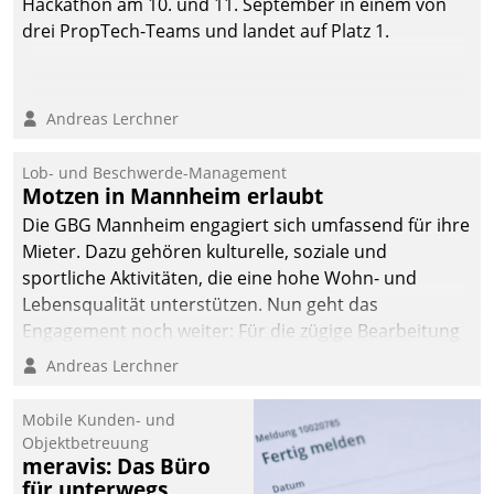
Hackathon am 10. und 11. September in einem von
drei PropTech-Teams und landet auf Platz 1.
Andreas Lerchner
Lob- und Beschwerde-Management
Motzen in Mannheim erlaubt
Die GBG Mannheim engagiert sich umfassend für ihre
Mieter. Dazu gehören kulturelle, soziale und
sportliche Aktivitäten, die eine hohe Wohn- und
Lebensqualität unterstützen. Nun geht das
Engagement noch weiter: Für die zügige Bearbeitung
von Beschwerden – oder Lob – richtet das
Andreas Lerchner
Unternehmen mit Datatrains Applikation fürs Lob-
und Beschwerde-Management einen eigenen Kanal
Mobile Kunden- und
ein.
Objektbetreuung
meravis: Das Büro
für unterwegs