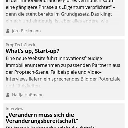
In der Immobilienbranche gibt es vermutlich kaum
eine gängigere Phrase als „Eigentum verpflichtet“ –
denn die steht bereits im Grundgesetz. Das klingt
einfach und eindeutig, ist aber alles andere, wie
Branchenbeschäftigte wissen. Denn mit der
Jörn Beckmann
Verantwortung folgen Verpflichtungen.
PropTechCheck
What’s up, Start-up?
Eine neue Website führt innovationsfreudige
Immobilienunternehmen zu passenden Partnern aus
der Proptech-Szene. Fallbeispiele und Video-
Interviews liefern ein sprechendes Bild der Potenziale
und Fähigkeiten.
Nadja Hußmann
Interview
„Verändern muss sich die
Veränderungsbereitschaft“