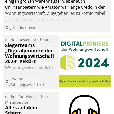
einigen großen Warenhäusern, aber auch
Onlineanbietern wie Amazon war lange Credo in der
Wohnungswirtschaft. Zugegeben, es ist komfortabel
alles aus einer Hand zu beziehen...
Jörn Beckmann
Betriebskostenabrechnung
Siegerteams
„Digitalpioniere der
Wohnungswirtschaft
2024“ gekürt
Wohnungswirtschaftliche
Vorreiter für den Weg in
DW Die
eine digitale Zukunft zu
Wohnungswirtschaft
finden, ist das Ziel des
Awards „Digitalpioniere
Cockpit für telefonischen
der
Mieterservice
Wohnungswirtschaft“.
Alles auf dem
Bewerben können sich
Schirm