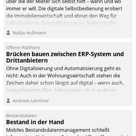
über die der Mieter sich selbst hilft – wann und wo
immer er will. Die digitale Selbstbedienung erobert
die Immobilienwirtschaft und ebnet den Weg für
selbstlaufende Geschäftsprozesse. Selbst ist der
Kunde und smart der Serviceanbieter.
Nadja Hußmann
Offene Plattform
Brücken bauen zwischen ERP-System und
Drittanbietern
Ohne Digitalisierung und Automatisierung geht es
nicht: Auch in der Wohnungswirtschaft stehen die
Zeichen daher schon längst auf digital – wenn auch,
zugegebenermaßen, behutsamer als in anderen
Branchen.
Andreas Lerchner
Bestandsdaten
Bestand in der Hand
Mobiles Bestandsdatenmanagement schließt