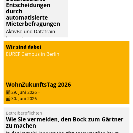
Entscheidungen
durch
automatisierte
Mieterbefragungen
AktivBo und Datatrain
kooperieren –
Immobilienunternehmen
Wir sind dabei
profitieren: Die nahtlose
EUREF Campus in Berlin
Integration der Lösungen
von AktivBo und
Datatrain ermöglicht
automatisiert ausgelöste,
WohnZukunftsTag 2026
zielgerichtete
29. Juni 2026
–
Mieterbefragungen – eine
30. Juni 2026
starke Grundlage für
intelligente,
Betreiberpflichten
datengestützte
Wie Sie vermeiden, den Bock zum Gärtner
Entscheidungen.
zu machen