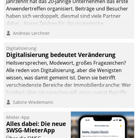
Jahrzehnt hat das 20-jährige Unternehmen das erste
Anwendertreffen organisiert. Beiträge und Besucher
haben sich verdoppelt, diesmal sind viele Partner
dabei – klares Zeichen für die strategische
Fokussierung auf den Kunden.
Andreas Lerchner
Digitalisierung
Digitalisierung bedeutet Veränderung
Heilsversprechen, Modewort, großes Fragezeichen?
Alle reden von Digitalisierung, aber die Wenigsten
wissen, was damit gemeint ist. Denn sie betrifft
verschiedenste Bereiche der Immobilienbranche: Wer
fundiert über sie sprechen will, muss zuerst Begriffe
klären. Ein Aspekt ist die betriebliche Optimierung:
Sabine Wiedemann
Moderne Softwarelösungen ermöglichen große
Einsparungen durch optimierte und automatisierte
Mieter-App
Prozesse. Doch man darf nicht zu viel erwarten: Allein
Alles dabei: Die neue
SWSG-MieterApp
mit der Einführung einer neuen Software ist es nicht
getan. Die Digitalisierung erfordert von Unternehmen