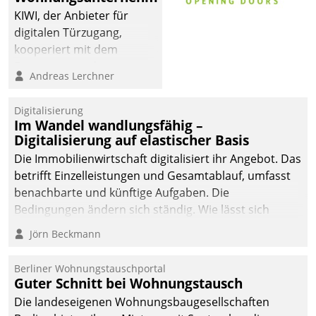
KIWI, der Anbieter für
digitalen Türzugang,
kooperiert mit dem
Beratungs- und
Andreas Lerchner
Softwareentwicklungshaus
Datatrain.
Digitalisierung
Im Wandel wandlungsfähig –
Digitalisierung auf elastischer Basis
Die Immobilienwirtschaft digitalisiert ihr Angebot. Das
betrifft Einzelleistungen und Gesamtablauf, umfasst
benachbarte und künftige Aufgaben. Die
Bedingungen ändern sich ständig. Wie lässt sich
technisch die Kontrolle wahren und zugleich Freiraum
Jörn Beckmann
fürs Wachsen öffnen?
Berliner Wohnungstauschportal
Guter Schnitt bei Wohnungstausch
Die landeseigenen Wohnungsbaugesellschaften