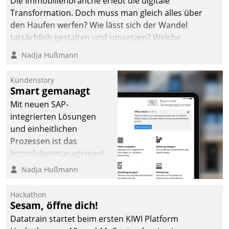
Die Immobilienbranche erlebt die digitale
Transformation. Doch muss man gleich alles über
den Haufen werfen? Wie lässt sich der Wandel
tatsächlich gestalten und umsetzen? Welche
Argumente zählen wirklich?
Nadja Hußmann
Kundenstory
Smart gemanagt
Mit neuen SAP-
integrierten Lösungen
und einheitlichen
Prozessen ist das
Immobilienmanagement
der Bayerischen
Nadja Hußmann
Versorgungskammer im
Ressort Kapitalanlage für
Hackathon
künftige Aufgaben und
Sesam, öffne dich!
Herausforderungen
Datatrain startet beim ersten KIWI Platform
gerüstet.