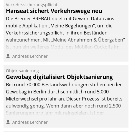
Verkehrssicherungspflicht
Hanseat sichert Verkehrswege neu
Die Bremer BREBAU nutzt mit Gewinn Datatrains
mobile Applikation „Meine Begehungen“, um die
Verkehrssicherungspflicht in ihren Beständen
wahrzunehmen. Mit „Meine Abnahmen & Übergaben“
ist nun ein weiteres Modul des Mobilen Cockpits im
Einsatz.
Andreas Lerchner
Objektsanierung
Gewobag digitalisiert Objektsanierung
Bei rund 70.000 Bestandswohnungen stehen bei der
Gewobag in Berlin durchschnittlich rund 5.000
Mieterwechsel pro Jahr an. Dieser Prozess ist bereits
aufwendig genug. Wenn dann aber noch rund 2.500
Sanierungen pro Jahr mit reinspielen, ist der
Betreuungs- und Organisationsaufwand immens. Im
Andreas Lerchner
Rahmen ihrer Digitalisierungsstrategie hat das