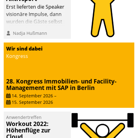
anspruchsvollen
Erst lieferten die Speaker
Aufgaben und
visionäre Impulse, dann
abnehmendem
wurden die Gäste selbst
Nachwuchs?
aktiv und sammelten
Nadja Hußmann
methodisch
Vernetzungsideen fürs
Wir sind dabei
Quartier. Dazwischen
Kongress
zeigte Datatrain, was es
Neues zu bieten hat.
28. Kongress Immobilien- und Facility-
Management mit SAP in Berlin
14. September 2026
–
15. September 2026
Anwendertreffen
Workout 2022:
Höhenflüge zur
Cloud