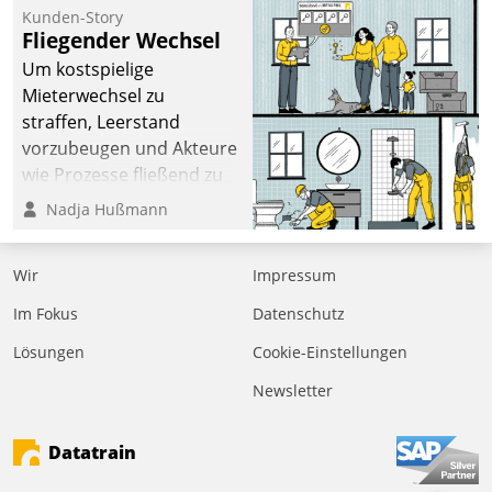
befolgt werden.
Kunden-Story
Fliegender Wechsel
Um kostspielige
Mieterwechsel zu
straffen, Leerstand
vorzubeugen und Akteure
wie Prozesse fließend zu
vernetzen, nutzt die
Nadja Hußmann
Berliner Gewobag seit
Jahresbeginn eine
Wir
Impressum
Überblick, Einsicht und
Eingriff bietende Lösung.
Im Fokus
Datenschutz
Zur Entwicklung setzte
Lösungen
Cookie-Einstellungen
man auf
Cloudtechnologie,
Newsletter
bewährte und Startup-
Partner sowie erstmals
Datatrain
agile Projektmethoden.