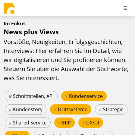
Im Fokus
News plus Views
Vorstöße, Neuigkeiten, Erfolgsgeschichten,
Interviews: Hier erfahren Sie im Detail, wie
wir digitalisieren und Sie profitieren können.
Steuern Sie über die Auswahl der Stichworte,
was Sie interessiert.
#
Schnittstellen, API
×
Kundenservice
#
Kundenstory
×
Drittsysteme
#
Strategie
#
Shared Service
×
ERP
×
UX/UI