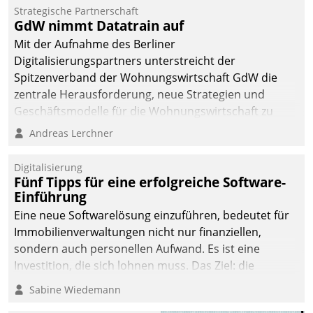
kommunale Wohnungsbauunternehmen daher
Strategische Partnerschaft
gemeinsam mit der Berliner Datatrain GmbH den
GdW nimmt Datatrain auf
Teilprozess der Objektsanierung digitalisiert.
Mit der Aufnahme des Berliner
Digitalisierungspartners unterstreicht der
Spitzenverband der Wohnungswirtschaft GdW die
zentrale Herausforderung, neue Strategien und
Geschäftsmodelle für die Wohnungswirtschaft zu
entwickeln.
Andreas Lerchner
Digitalisierung
Fünf Tipps für eine erfolgreiche Software-
Einführung
Eine neue Softwarelösung einzuführen, bedeutet für
Immobilienverwaltungen nicht nur finanziellen,
sondern auch personellen Aufwand. Es ist eine
Investition, die sich lohnen muss. Das Ziel: die
nachhaltige Optimierung der Geschäftsabläufe. Damit
Sabine Wiedemann
dieses Ziel erreicht wird, sollten einige Grundregeln