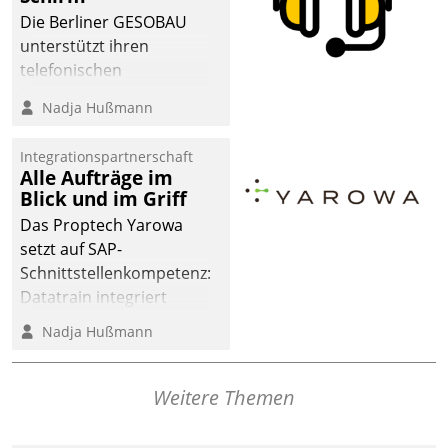
dafür ein Team
Die Berliner GESOBAU
bestehend aus
unterstützt ihren
Wohnungsunternehmen
telefonischen
und PropTech.
Mieterservice mit einem
Nadja Hußmann
digitalen Cockpit, das
situationsbezogen
Integrationspartnerschaft
passende Fragen und
Alle Aufträge im
Schlagworte auswirft.
Blick und im Griff
Eine intuitive
Das Proptech Yarowa
Dialogführung ermöglicht
setzt auf SAP-
dem externen
Schnittstellenkompetenz:
Serviceteam, Anrufe von
Datatrain integriert
Mietenden zügiger und
Yarowas Portal zur
Nadja Hußmann
effizienter zu bearbeiten.
Vergabe und Verwaltung
von Aufträgen der
operativen
Weitere Themen
Instandhaltung in die
SAP-Systemlandschaft