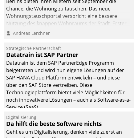
Berlins bieten ihren Mietern seit September die
Chance, die Wohnung zu tauschen. Das neue
Wohnungstauschportal verspricht eine bessere
Nutzung des knappen Wohnraums der Stadt. Erster
Anwendungsfall für Datatrains Lösung API-Hub mit
Andreas Lerchner
Schnittstellen zu den ERP-Systemen der
Unternehmen.
Strategische Partnerschaft
Datatrain ist SAP Partner
Datatrain ist dem SAP PartnerEdge Programm
beigetreten und wird nun eigene Lösungen auf der
SAP HANA Cloud Platform entwickeln – und diese
über den SAP Store vertreiben. Diese
Technologieplattform bietet viele Möglichkeiten für
noch innovativere Lösungen – auch als Software-as-a-
Service (SaaS).
Digitalisierung
Da hilft die beste Software nichts
Geht es um Digitalisierung, denken viele zuerst an