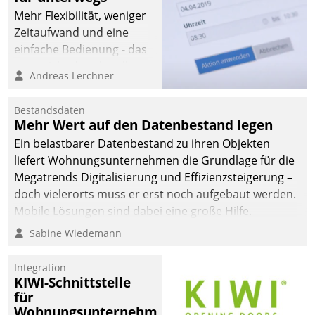
Mehr Flexibilität, weniger
Zeitaufwand und eine
einfache Bedienung - das
verspricht das aktuelle
Andreas Lerchner
Cockpit für mobile
Mitarbeiter von
Bestandsdaten
Datatrain. Die meravis
Mehr Wert auf den Datenbestand legen
Wohnungsbau- und
Ein belastbarer Datenbestand zu ihren Objekten
Immobilien GmbH hat
liefert Wohnungsunternehmen die Grundlage für die
sich dabei für den Betrieb
Megatrends Digitalisierung und Effizienzsteigerung –
der Lösung über die SAP
doch vielerorts muss er erst noch aufgebaut werden.
Cloud Platform
Mobile Lösungen sind dabei eine große Hilfe.
entschieden - als erstes
Sabine Wiedemann
Unternehmen am
Wohnungsmarkt.
Integration
KIWI-Schnittstelle
für
Wohnungsunternehmen