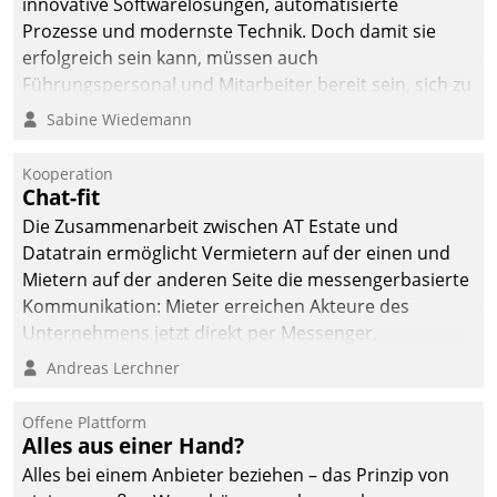
innovative Softwarelösungen, automatisierte
Prozesse und modernste Technik. Doch damit sie
erfolgreich sein kann, müssen auch
Führungspersonal und Mitarbeiter bereit sein, sich zu
verändern und anzupassen, sonst werden sie an ihr
Sabine Wiedemann
scheitern.
Kooperation
Chat-fit
Die Zusammenarbeit zwischen AT Estate und
Datatrain ermöglicht Vermietern auf der einen und
Mietern auf der anderen Seite die messengerbasierte
Kommunikation: Mieter erreichen Akteure des
Unternehmens jetzt direkt per Messenger,
Mitarbeiter oder Dienstleister empfangen oder
Andreas Lerchner
versenden die Nachrichten via Cockpit.
Offene Plattform
Alles aus einer Hand?
Alles bei einem Anbieter beziehen – das Prinzip von