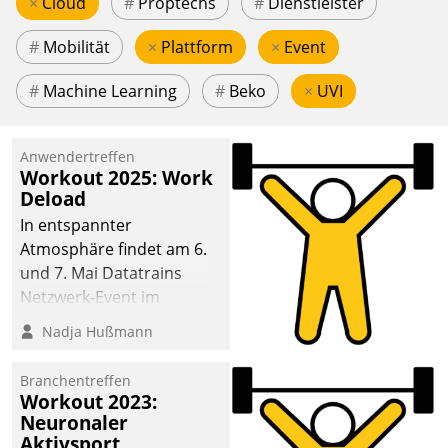
×
Cloud
#
Proptechs
#
Dienstleister
#
Mobilität
×
Plattform
×
Event
#
Machine Learning
#
Beko
×
UVI
Anwendertreffen
Workout 2025: Work
Deload
In entspannter
Atmosphäre findet am 6.
und 7. Mai Datatrains
Netzwerk-Event im
Kunden- und Partnerkreis
Nadja Hußmann
statt. Zentrale Frage: Wie
lassen sich
Branchentreffen
Mammutprojekte
Workout 2023:
meistern und Workloads
Neuronaler
Aktivsport
wuppen – bei zunehmend