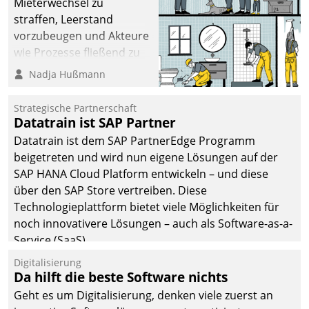
Mieterwechsel zu
straffen, Leerstand
vorzubeugen und Akteure
wie Prozesse fließend zu
vernetzen, nutzt die
Nadja Hußmann
Berliner Gewobag seit
Jahresbeginn eine
Strategische Partnerschaft
Überblick, Einsicht und
Datatrain ist SAP Partner
Eingriff bietende Lösung.
Datatrain ist dem SAP PartnerEdge Programm
Zur Entwicklung setzte
beigetreten und wird nun eigene Lösungen auf der
man auf
SAP HANA Cloud Platform entwickeln – und diese
Cloudtechnologie,
über den SAP Store vertreiben. Diese
bewährte und Startup-
Technologieplattform bietet viele Möglichkeiten für
Partner sowie erstmals
noch innovativere Lösungen – auch als Software-as-a-
agile Projektmethoden.
Service (SaaS).
Digitalisierung
Da hilft die beste Software nichts
Geht es um Digitalisierung, denken viele zuerst an