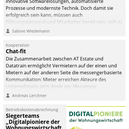
innovative Softwarelösungen, automatisierte
Prozesse und modernste Technik. Doch damit sie
erfolgreich sein kann, müssen auch
Führungspersonal und Mitarbeiter bereit sein, sich zu
verändern und anzupassen, sonst werden sie an ihr
Sabine Wiedemann
scheitern.
Kooperation
Chat-fit
Die Zusammenarbeit zwischen AT Estate und
Datatrain ermöglicht Vermietern auf der einen und
Mietern auf der anderen Seite die messengerbasierte
Kommunikation: Mieter erreichen Akteure des
Unternehmens jetzt direkt per Messenger,
Mitarbeiter oder Dienstleister empfangen oder
Andreas Lerchner
versenden die Nachrichten via Cockpit.
Betriebskostenabrechnung
Siegerteams
„Digitalpioniere der
Wohnungswirtschaft