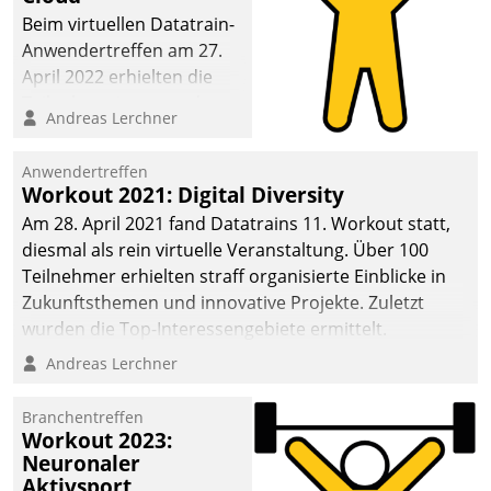
anspruchsvollen
Beim virtuellen Datatrain-
Aufgaben und
Anwendertreffen am 27.
abnehmendem
April 2022 erhielten die
Nachwuchs?
Teilnehmerinnen und
Andreas Lerchner
Teilnehmer kurzweilige
Einblicke in innovative
Anwendertreffen
Cloud-Strategien und -
Workout 2021: Digital Diversity
Lösungen mit hohem
Am 28. April 2021 fand Datatrains 11. Workout statt,
Zukunftspotenzial.
diesmal als rein virtuelle Veranstaltung. Über 100
Teilnehmer erhielten straff organisierte Einblicke in
Zukunftsthemen und innovative Projekte. Zuletzt
wurden die Top-Interessengebiete ermittelt.
Andreas Lerchner
Branchentreffen
Workout 2023:
Neuronaler
Aktivsport