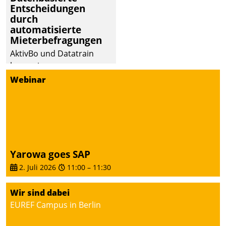
Entscheidungen
deutscher
durch
Wohnungsunternehmen
automatisierte
– und beschleunigt damit
Mieterbefragungen
den Weg vom
AktivBo und Datatrain
Mieteranliegen zum
kooperieren –
Dienstleisterauftrag.
Immobilienunternehmen
Webinar
profitieren: Die nahtlose
Integration der Lösungen
von AktivBo und
Datatrain ermöglicht
automatisiert ausgelöste,
zielgerichtete
Yarowa goes SAP
Mieterbefragungen – eine
2. Juli 2026
11:00
–
11:30
starke Grundlage für
intelligente,
Wir sind dabei
datengestützte
EUREF Campus in Berlin
Entscheidungen.