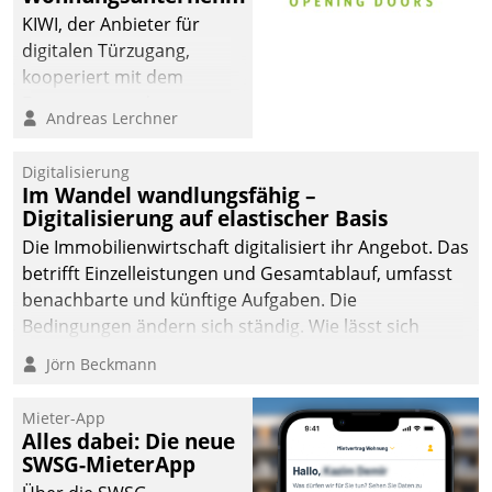
KIWI, der Anbieter für
digitalen Türzugang,
kooperiert mit dem
Beratungs- und
Andreas Lerchner
Softwareentwicklungshaus
Datatrain.
Digitalisierung
Im Wandel wandlungsfähig –
Digitalisierung auf elastischer Basis
Die Immobilienwirtschaft digitalisiert ihr Angebot. Das
betrifft Einzelleistungen und Gesamtablauf, umfasst
benachbarte und künftige Aufgaben. Die
Bedingungen ändern sich ständig. Wie lässt sich
technisch die Kontrolle wahren und zugleich Freiraum
Jörn Beckmann
fürs Wachsen öffnen?
Mieter-App
Alles dabei: Die neue
SWSG-MieterApp