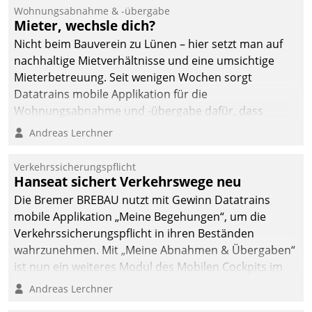
Wohnungsabnahme & -übergabe
Mieter, wechsle dich?
Nicht beim Bauverein zu Lünen – hier setzt man auf
nachhaltige Mietverhältnisse und eine umsichtige
Mieterbetreuung. Seit wenigen Wochen sorgt
Datatrains mobile Applikation für die
Wohnungsabnahme und -übergabe dafür, dass
Mieter wohlgeordnet kommen und, so es sein muss,
Andreas Lerchner
gehen können.
Verkehrssicherungspflicht
Hanseat sichert Verkehrswege neu
Die Bremer BREBAU nutzt mit Gewinn Datatrains
mobile Applikation „Meine Begehungen“, um die
Verkehrssicherungspflicht in ihren Beständen
wahrzunehmen. Mit „Meine Abnahmen & Übergaben“
ist nun ein weiteres Modul des Mobilen Cockpits im
Einsatz.
Andreas Lerchner