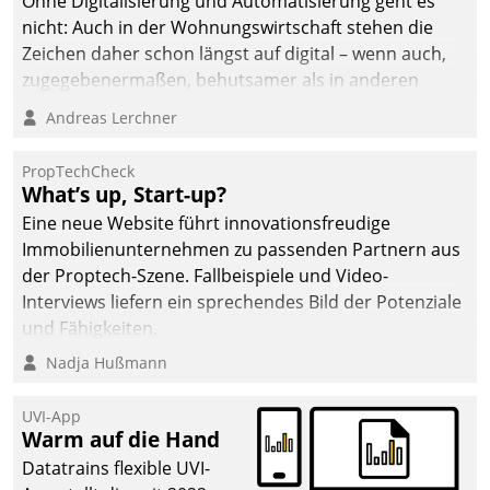
Ohne Digitalisierung und Automatisierung geht es
die Bereitschaft, sich zu überprüfen, zu hinterfragen
nicht: Auch in der Wohnungswirtschaft stehen die
und zu verändern.
Zeichen daher schon längst auf digital – wenn auch,
zugegebenermaßen, behutsamer als in anderen
Branchen.
Andreas Lerchner
PropTechCheck
What’s up, Start-up?
Eine neue Website führt innovationsfreudige
Immobilienunternehmen zu passenden Partnern aus
der Proptech-Szene. Fallbeispiele und Video-
Interviews liefern ein sprechendes Bild der Potenziale
und Fähigkeiten.
Nadja Hußmann
UVI-App
Warm auf die Hand
Datatrains flexible UVI-