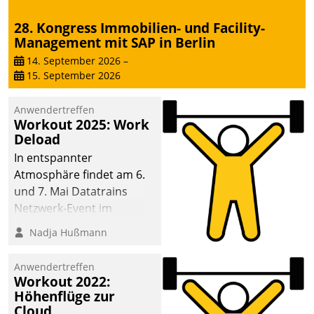
28. Kongress Immobilien- und Facility-
Management mit SAP in Berlin
14. September 2026
–
15. September 2026
Anwendertreffen
Workout 2025: Work
Deload
In entspannter
Atmosphäre findet am 6.
und 7. Mai Datatrains
Netzwerk-Event im
Kunden- und Partnerkreis
Nadja Hußmann
statt. Zentrale Frage: Wie
lassen sich
Anwendertreffen
Mammutprojekte
Workout 2022:
meistern und Workloads
Höhenflüge zur
Cloud
wuppen – bei zunehmend