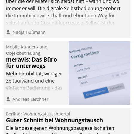
über die der Mieter sich selbst hilft – wann und wo
immer er will. Die digitale Selbstbedienung erobert
die Immobilienwirtschaft und ebnet den Weg für
selbstlaufende Geschäftsprozesse. Selbst ist der
Kunde und smart der Serviceanbieter.
Nadja Hußmann
Mobile Kunden- und
Objektbetreuung
meravis: Das Büro
für unterwegs
Mehr Flexibilität, weniger
Zeitaufwand und eine
einfache Bedienung - das
verspricht das aktuelle
Andreas Lerchner
Cockpit für mobile
Mitarbeiter von
Berliner Wohnungstauschportal
Datatrain. Die meravis
Guter Schnitt bei Wohnungstausch
Wohnungsbau- und
Die landeseigenen Wohnungsbaugesellschaften
Immobilien GmbH hat