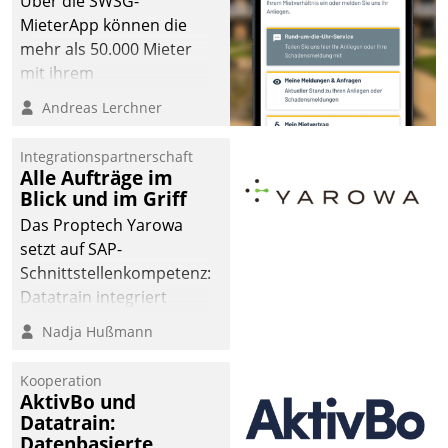
Über die SWSG-
MieterApp können die
mehr als 50.000 Mieter
mit ihrem
Wohnungsunternehmen
Andreas Lerchner
kommunizieren, auf dem
Laufenden bleiben, Daten
Integrationspartnerschaft
einsehen und ändern
Alle Aufträge im
oder
Blick und im Griff
Schadensmeldungen
Das Proptech Yarowa
abgeben – rund um die
setzt auf SAP-
Uhr.
Schnittstellenkompetenz:
Datatrain integriert
Yarowas Portal zur
Nadja Hußmann
Vergabe und Verwaltung
von Aufträgen der
Kooperation
operativen
AktivBo und
Instandhaltung in die
Datatrain:
Datenbasierte
SAP-Systemlandschaft