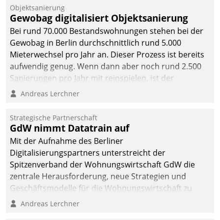
Objektsanierung
Gewobag digitalisiert Objektsanierung
Bei rund 70.000 Bestandswohnungen stehen bei der
Gewobag in Berlin durchschnittlich rund 5.000
Mieterwechsel pro Jahr an. Dieser Prozess ist bereits
aufwendig genug. Wenn dann aber noch rund 2.500
Sanierungen pro Jahr mit reinspielen, ist der
Betreuungs- und Organisationsaufwand immens. Im
Andreas Lerchner
Rahmen ihrer Digitalisierungsstrategie hat das
kommunale Wohnungsbauunternehmen daher
Strategische Partnerschaft
gemeinsam mit der Berliner Datatrain GmbH den
GdW nimmt Datatrain auf
Teilprozess der Objektsanierung digitalisiert.
Mit der Aufnahme des Berliner
Digitalisierungspartners unterstreicht der
Spitzenverband der Wohnungswirtschaft GdW die
zentrale Herausforderung, neue Strategien und
Geschäftsmodelle für die Wohnungswirtschaft zu
entwickeln.
Andreas Lerchner