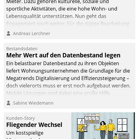
Mieter. Dazu gehören kulturelle, soziale und
sportliche Aktivitäten, die eine hohe Wohn- und
Lebensqualität unterstützen. Nun geht das
Engagement noch weiter: Für die zügige Bearbeitung
von Beschwerden – oder Lob – richtet das
Andreas Lerchner
Unternehmen mit Datatrains Applikation fürs Lob-
und Beschwerde-Management einen eigenen Kanal
Bestandsdaten
ein.
Mehr Wert auf den Datenbestand legen
Ein belastbarer Datenbestand zu ihren Objekten
liefert Wohnungsunternehmen die Grundlage für die
Megatrends Digitalisierung und Effizienzsteigerung –
doch vielerorts muss er erst noch aufgebaut werden.
Mobile Lösungen sind dabei eine große Hilfe.
Sabine Wiedemann
Kunden-Story
Fliegender Wechsel
Um kostspielige