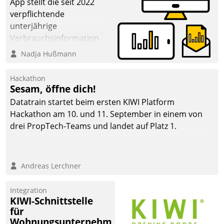
App stellt die seit 2022
verpflichtende
unterjährige
Verbrauchsinformation
schnell, zuverlässig und
Nadja Hußmann
leicht bekömmlich bereit:
Die monatlichen
Hackathon
Mitteilungen zum
Sesam, öffne dich!
Heizungs- und
Datatrain startet beim ersten KIWI Platform
Wasserverbrauch gehen
Hackathon am 10. und 11. September in einem von
automatisiert, vollständig
drei PropTech-Teams und landet auf Platz 1.
und auf Wunsch über
mehrere zuvor
festgelegte
Andreas Lerchner
Kommunikationswege bei
den Empfängern ein.
Integration
KIWI-Schnittstelle
für
Wohnungsunternehmen