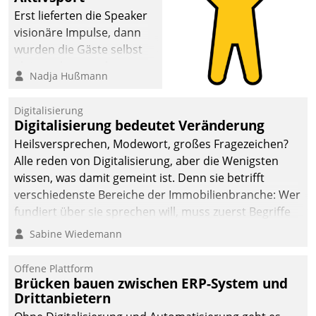
Erst lieferten die Speaker
visionäre Impulse, dann
wurden die Gäste selbst
aktiv und sammelten
Nadja Hußmann
methodisch
Vernetzungsideen fürs
Digitalisierung
Quartier. Dazwischen
Digitalisierung bedeutet Veränderung
zeigte Datatrain, was es
Heilsversprechen, Modewort, großes Fragezeichen?
Neues zu bieten hat.
Alle reden von Digitalisierung, aber die Wenigsten
wissen, was damit gemeint ist. Denn sie betrifft
verschiedenste Bereiche der Immobilienbranche: Wer
fundiert über sie sprechen will, muss zuerst Begriffe
klären. Ein Aspekt ist die betriebliche Optimierung:
Sabine Wiedemann
Moderne Softwarelösungen ermöglichen große
Einsparungen durch optimierte und automatisierte
Offene Plattform
Prozesse. Doch man darf nicht zu viel erwarten: Allein
Brücken bauen zwischen ERP-System und
Drittanbietern
mit der Einführung einer neuen Software ist es nicht
getan. Die Digitalisierung erfordert von Unternehmen