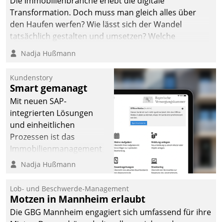
Die Immobilienbranche erlebt die digitale
Transformation. Doch muss man gleich alles über
den Haufen werfen? Wie lässt sich der Wandel
tatsächlich gestalten und umsetzen? Welche
Argumente zählen wirklich?
Nadja Hußmann
Kundenstory
Smart gemanagt
Mit neuen SAP-
integrierten Lösungen
und einheitlichen
Prozessen ist das
Immobilienmanagement
der Bayerischen
Nadja Hußmann
Versorgungskammer im
Ressort Kapitalanlage für
Lob- und Beschwerde-Management
künftige Aufgaben und
Motzen in Mannheim erlaubt
Herausforderungen
Die GBG Mannheim engagiert sich umfassend für ihre
gerüstet.