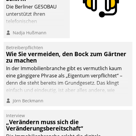
Die Berliner GESOBAU
unterstützt ihren
telefonischen
Mieterservice mit einem
Nadja Hußmann
digitalen Cockpit, das
situationsbezogen
Betreiberpflichten
passende Fragen und
Wie Sie vermeiden, den Bock zum Gärtner
Schlagworte auswirft.
zu machen
Eine intuitive
In der Immobilienbranche gibt es vermutlich kaum
Dialogführung ermöglicht
eine gängigere Phrase als „Eigentum verpflichtet“ –
dem externen
denn die steht bereits im Grundgesetz. Das klingt
Serviceteam, Anrufe von
einfach und eindeutig, ist aber alles andere, wie
Mietenden zügiger und
Branchenbeschäftigte wissen. Denn mit der
Jörn Beckmann
effizienter zu bearbeiten.
Verantwortung folgen Verpflichtungen.
Interview
„Verändern muss sich die
Veränderungsbereitschaft“