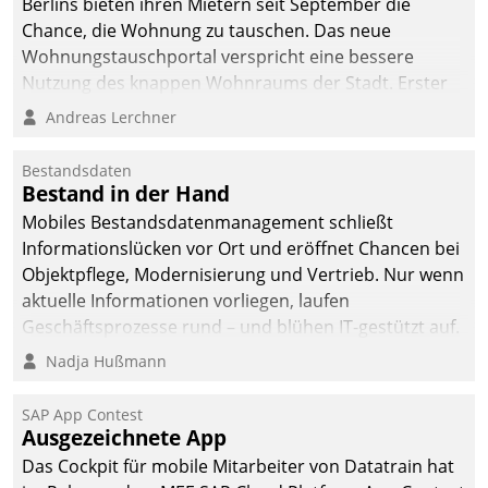
Berlins bieten ihren Mietern seit September die
sich dabei für den Betrieb
Chance, die Wohnung zu tauschen. Das neue
der Lösung über die SAP
Wohnungstauschportal verspricht eine bessere
Cloud Platform
Nutzung des knappen Wohnraums der Stadt. Erster
entschieden - als erstes
Anwendungsfall für Datatrains Lösung API-Hub mit
Andreas Lerchner
Unternehmen am
Schnittstellen zu den ERP-Systemen der
Wohnungsmarkt.
Unternehmen.
Bestandsdaten
Bestand in der Hand
Mobiles Bestandsdatenmanagement schließt
Informationslücken vor Ort und eröffnet Chancen bei
Objektpflege, Modernisierung und Vertrieb. Nur wenn
aktuelle Informationen vorliegen, laufen
Geschäftsprozesse rund – und blühen IT-gestützt auf.
Nadja Hußmann
SAP App Contest
Ausgezeichnete App
Das Cockpit für mobile Mitarbeiter von Datatrain hat