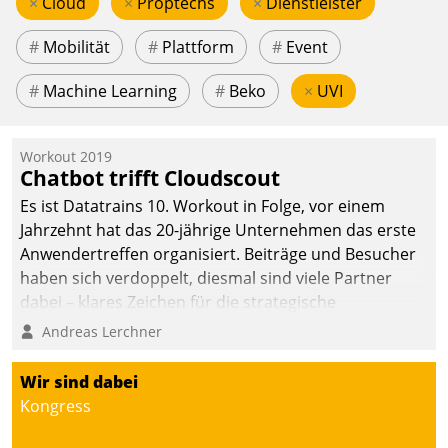
×
Cloud
×
Proptechs
×
Dienstleister
#
Mobilität
#
Plattform
#
Event
#
Machine Learning
#
Beko
×
UVI
Workout 2019
Chatbot trifft Cloudscout
Es ist Datatrains 10. Workout in Folge, vor einem
Jahrzehnt hat das 20-jährige Unternehmen das erste
Anwendertreffen organisiert. Beiträge und Besucher
haben sich verdoppelt, diesmal sind viele Partner
dabei – klares Zeichen für die strategische
Fokussierung auf den Kunden.
Andreas Lerchner
Wir sind dabei
Kongress