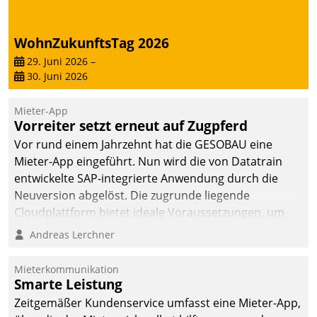
WohnZukunftsTag 2026
29. Juni 2026
–
30. Juni 2026
Mieter-App
Vorreiter setzt erneut auf Zugpferd
Vor rund einem Jahrzehnt hat die GESOBAU eine
Mieter-App eingeführt. Nun wird die von Datatrain
entwickelte SAP-integrierte Anwendung durch die
Neuversion abgelöst. Die zugrunde liegende
Cloudplattform bietet ideale Voraussetzungen, um
die Funktionalität der App zu erweitern und weitere
Andreas Lerchner
innovative Apps, auch von Drittanbietern, in SAP zu
integrieren.
Mieterkommunikation
Smarte Leistung
Zeitgemäßer Kundenservice umfasst eine Mieter-App,