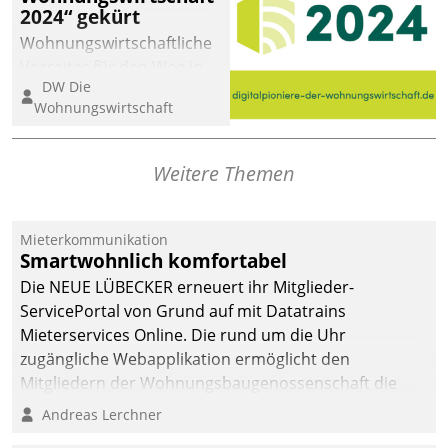
2024“ gekürt
Wohnungswirtschaftliche
Vorreiter für den Weg in
DW Die
eine digitale Zukunft zu
Wohnungswirtschaft
finden, ist das Ziel des
Awards „Digitalpioniere
der
Weitere Themen
Wohnungswirtschaft“.
Bewerben können sich
dafür ein Team
Mieterkommunikation
Smartwohnlich komfortabel
bestehend aus
Wohnungsunternehmen
Die NEUE LÜBECKER erneuert ihr Mitglieder-
und PropTech.
ServicePortal von Grund auf mit Datatrains
Mieterservices Online. Die rund um die Uhr
zugängliche Webapplikation ermöglicht den
Mitgliedern der Wohnungs­bau­genossenschaft die
Kontaktaufnahme per Smartphone, Tablet oder PC.
Andreas Lerchner