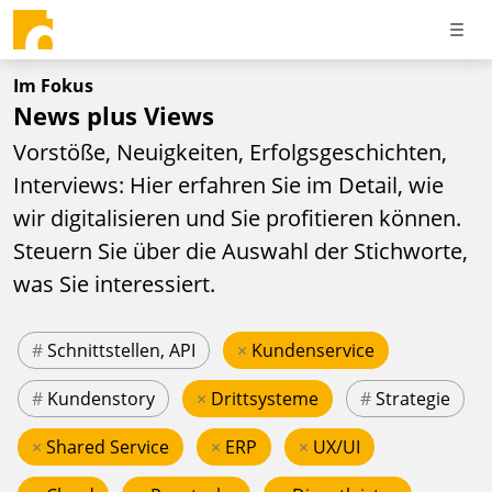
Im Fokus
News plus Views
Vorstöße, Neuigkeiten, Erfolgsgeschichten,
Interviews: Hier erfahren Sie im Detail, wie
wir digitalisieren und Sie profitieren können.
Steuern Sie über die Auswahl der Stichworte,
was Sie interessiert.
#
Schnittstellen, API
×
Kundenservice
#
Kundenstory
×
Drittsysteme
#
Strategie
×
Shared Service
×
ERP
×
UX/UI