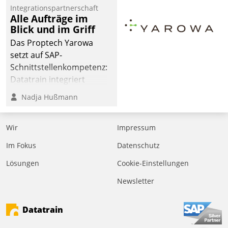
Integrationspartnerschaft
Alle Aufträge im
Blick und im Griff
Das Proptech Yarowa
setzt auf SAP-
Schnittstellenkompetenz:
Datatrain integriert
Yarowas Portal zur
Nadja Hußmann
Vergabe und Verwaltung
von Aufträgen der
Wir
Impressum
operativen
Instandhaltung in die
Im Fokus
Datenschutz
SAP-Systemlandschaft
Lösungen
Cookie-Einstellungen
deutscher
Wohnungsunternehmen
Newsletter
– und beschleunigt damit
den Weg vom
Datatrain
Mieteranliegen zum
Dienstleisterauftrag.