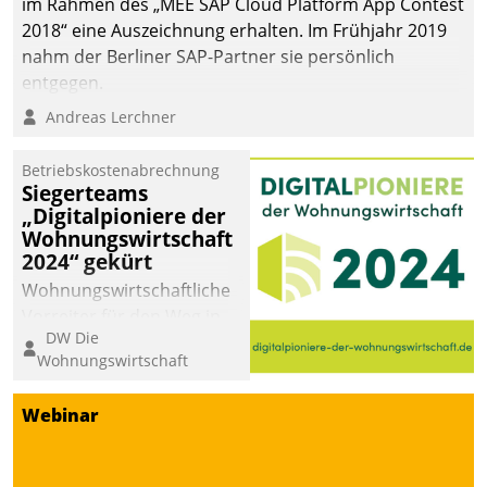
im Rahmen des „MEE SAP Cloud Platform App Contest
2018“ eine Auszeichnung erhalten. Im Frühjahr 2019
nahm der Berliner SAP-Partner sie persönlich
entgegen.
Andreas Lerchner
Betriebskostenabrechnung
Siegerteams
„Digitalpioniere der
Wohnungswirtschaft
2024“ gekürt
Wohnungswirtschaftliche
Vorreiter für den Weg in
DW Die
eine digitale Zukunft zu
Wohnungswirtschaft
finden, ist das Ziel des
Awards „Digitalpioniere
Webinar
der
Wohnungswirtschaft“.
Bewerben können sich