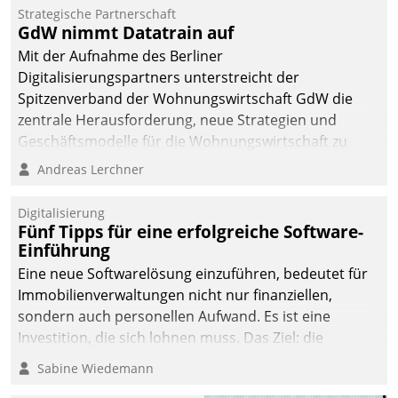
kommunale Wohnungsbauunternehmen daher
Strategische Partnerschaft
gemeinsam mit der Berliner Datatrain GmbH den
GdW nimmt Datatrain auf
Teilprozess der Objektsanierung digitalisiert.
Mit der Aufnahme des Berliner
Digitalisierungspartners unterstreicht der
Spitzenverband der Wohnungswirtschaft GdW die
zentrale Herausforderung, neue Strategien und
Geschäftsmodelle für die Wohnungswirtschaft zu
entwickeln.
Andreas Lerchner
Digitalisierung
Fünf Tipps für eine erfolgreiche Software-
Einführung
Eine neue Softwarelösung einzuführen, bedeutet für
Immobilienverwaltungen nicht nur finanziellen,
sondern auch personellen Aufwand. Es ist eine
Investition, die sich lohnen muss. Das Ziel: die
nachhaltige Optimierung der Geschäftsabläufe. Damit
Sabine Wiedemann
dieses Ziel erreicht wird, sollten einige Grundregeln