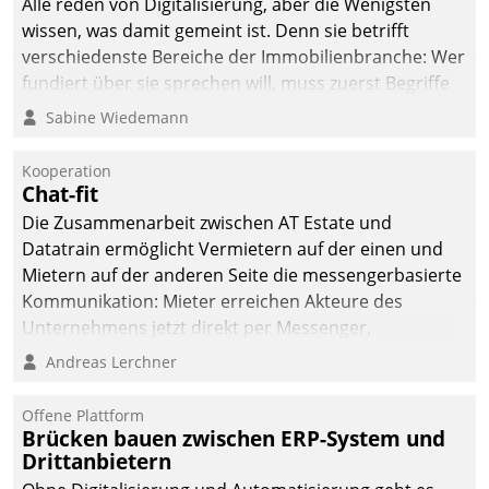
Alle reden von Digitalisierung, aber die Wenigsten
wissen, was damit gemeint ist. Denn sie betrifft
verschiedenste Bereiche der Immobilienbranche: Wer
fundiert über sie sprechen will, muss zuerst Begriffe
klären. Ein Aspekt ist die betriebliche Optimierung:
Sabine Wiedemann
Moderne Softwarelösungen ermöglichen große
Einsparungen durch optimierte und automatisierte
Kooperation
Prozesse. Doch man darf nicht zu viel erwarten: Allein
Chat-fit
mit der Einführung einer neuen Software ist es nicht
Die Zusammenarbeit zwischen AT Estate und
getan. Die Digitalisierung erfordert von Unternehmen
Datatrain ermöglicht Vermietern auf der einen und
die Bereitschaft, sich zu überprüfen, zu hinterfragen
Mietern auf der anderen Seite die messengerbasierte
und zu verändern.
Kommunikation: Mieter erreichen Akteure des
Unternehmens jetzt direkt per Messenger,
Mitarbeiter oder Dienstleister empfangen oder
Andreas Lerchner
versenden die Nachrichten via Cockpit.
Offene Plattform
Brücken bauen zwischen ERP-System und
Drittanbietern