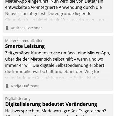
Mieter-App eingeführt. Nun wird die von Datatrain
automatisiert, vollständig
entwickelte SAP-integrierte Anwendung durch die
und auf Wunsch über
Neuversion abgelöst. Die zugrunde liegende
mehrere zuvor
Cloudplattform bietet ideale Voraussetzungen, um
festgelegte
die Funktionalität der App zu erweitern und weitere
Andreas Lerchner
Kommunikationswege bei
innovative Apps, auch von Drittanbietern, in SAP zu
den Empfängern ein.
integrieren.
Mieterkommunikation
Smarte Leistung
Zeitgemäßer Kundenservice umfasst eine Mieter-App,
über die der Mieter sich selbst hilft – wann und wo
immer er will. Die digitale Selbstbedienung erobert
die Immobilienwirtschaft und ebnet den Weg für
selbstlaufende Geschäftsprozesse. Selbst ist der
Kunde und smart der Serviceanbieter.
Nadja Hußmann
Digitalisierung
Digitalisierung bedeutet Veränderung
Heilsversprechen, Modewort, großes Fragezeichen?