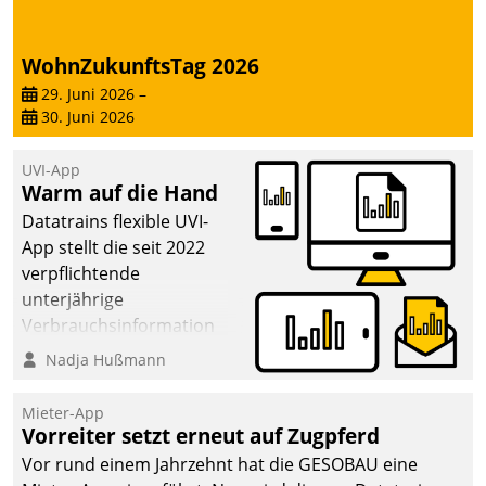
abgeben – rund um die
Uhr.
WohnZukunftsTag 2026
29. Juni 2026
–
30. Juni 2026
UVI-App
Warm auf die Hand
Datatrains flexible UVI-
App stellt die seit 2022
verpflichtende
unterjährige
Verbrauchsinformation
schnell, zuverlässig und
Nadja Hußmann
leicht bekömmlich bereit:
Die monatlichen
Mieter-App
Mitteilungen zum
Vorreiter setzt erneut auf Zugpferd
Heizungs- und
Vor rund einem Jahrzehnt hat die GESOBAU eine
Wasserverbrauch gehen