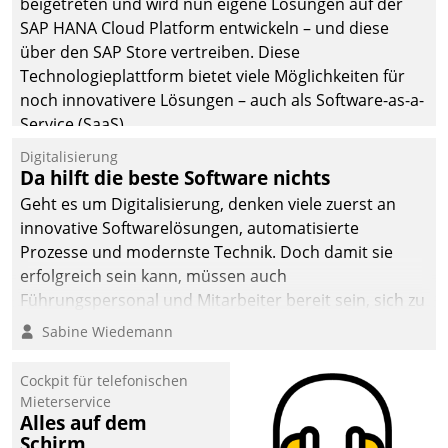
beigetreten und wird nun eigene Lösungen auf der
SAP HANA Cloud Platform entwickeln – und diese
über den SAP Store vertreiben. Diese
Technologieplattform bietet viele Möglichkeiten für
noch innovativere Lösungen – auch als Software-as-a-
Service (SaaS).
Digitalisierung
Da hilft die beste Software nichts
Geht es um Digitalisierung, denken viele zuerst an
innovative Softwarelösungen, automatisierte
Prozesse und modernste Technik. Doch damit sie
erfolgreich sein kann, müssen auch
Führungspersonal und Mitarbeiter bereit sein, sich zu
verändern und anzupassen, sonst werden sie an ihr
Sabine Wiedemann
scheitern.
Cockpit für telefonischen
Mieterservice
Alles auf dem
Schirm