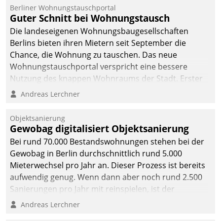
Berliner Wohnungstauschportal
Guter Schnitt bei Wohnungstausch
Die landeseigenen Wohnungsbaugesellschaften
Berlins bieten ihren Mietern seit September die
Chance, die Wohnung zu tauschen. Das neue
Wohnungstauschportal verspricht eine bessere
Nutzung des knappen Wohnraums der Stadt. Erster
Anwendungsfall für Datatrains Lösung API-Hub mit
Andreas Lerchner
Schnittstellen zu den ERP-Systemen der
Unternehmen.
Objektsanierung
Gewobag digitalisiert Objektsanierung
Bei rund 70.000 Bestandswohnungen stehen bei der
Gewobag in Berlin durchschnittlich rund 5.000
Mieterwechsel pro Jahr an. Dieser Prozess ist bereits
aufwendig genug. Wenn dann aber noch rund 2.500
Sanierungen pro Jahr mit reinspielen, ist der
Betreuungs- und Organisationsaufwand immens. Im
Andreas Lerchner
Rahmen ihrer Digitalisierungsstrategie hat das