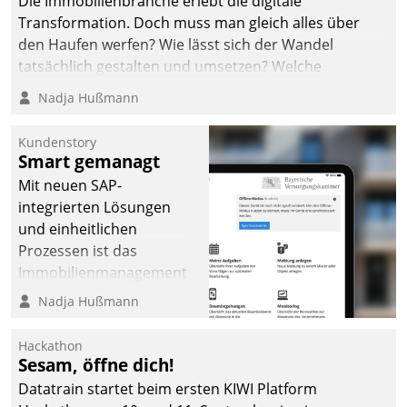
Die Immobilienbranche erlebt die digitale
Transformation. Doch muss man gleich alles über
den Haufen werfen? Wie lässt sich der Wandel
tatsächlich gestalten und umsetzen? Welche
Argumente zählen wirklich?
Nadja Hußmann
Kundenstory
Smart gemanagt
Mit neuen SAP-
integrierten Lösungen
und einheitlichen
Prozessen ist das
Immobilienmanagement
der Bayerischen
Nadja Hußmann
Versorgungskammer im
Ressort Kapitalanlage für
Hackathon
künftige Aufgaben und
Sesam, öffne dich!
Herausforderungen
Datatrain startet beim ersten KIWI Platform
gerüstet.