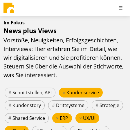
Im Fokus
News plus Views
Vorstöße, Neuigkeiten, Erfolgsgeschichten,
Interviews: Hier erfahren Sie im Detail, wie
wir digitalisieren und Sie profitieren können.
Steuern Sie über die Auswahl der Stichworte,
was Sie interessiert.
#
Schnittstellen, API
×
Kundenservice
#
Kundenstory
#
Drittsysteme
#
Strategie
#
Shared Service
×
ERP
×
UX/UI