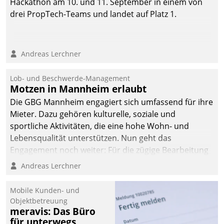
Hackathon am 10. und 11. September in einem von
drei PropTech-Teams und landet auf Platz 1.
Andreas Lerchner
Lob- und Beschwerde-Management
Motzen in Mannheim erlaubt
Die GBG Mannheim engagiert sich umfassend für ihre
Mieter. Dazu gehören kulturelle, soziale und
sportliche Aktivitäten, die eine hohe Wohn- und
Lebensqualität unterstützen. Nun geht das
Engagement noch weiter: Für die zügige Bearbeitung
von Beschwerden – oder Lob – richtet das
Andreas Lerchner
Unternehmen mit Datatrains Applikation fürs Lob-
und Beschwerde-Management einen eigenen Kanal
Mobile Kunden- und
ein.
Objektbetreuung
meravis: Das Büro
für unterwegs