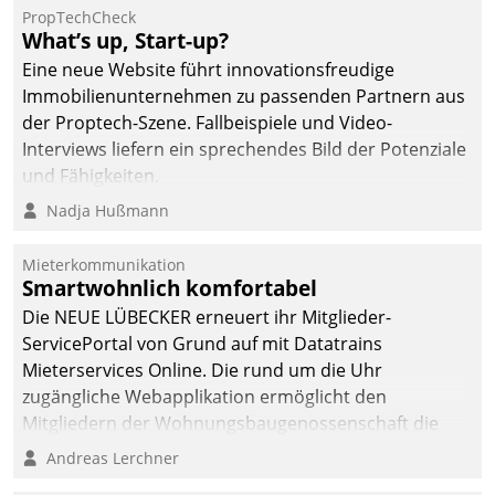
von AktivBo und
PropTechCheck
Datatrain ermöglicht
What’s up, Start-up?
automatisiert ausgelöste,
Eine neue Website führt innovationsfreudige
zielgerichtete
Immobilienunternehmen zu passenden Partnern aus
Mieterbefragungen – eine
der Proptech-Szene. Fallbeispiele und Video-
starke Grundlage für
Interviews liefern ein sprechendes Bild der Potenziale
intelligente,
und Fähigkeiten.
datengestützte
Nadja Hußmann
Entscheidungen.
Mieterkommunikation
Smartwohnlich komfortabel
Die NEUE LÜBECKER erneuert ihr Mitglieder-
ServicePortal von Grund auf mit Datatrains
Mieterservices Online. Die rund um die Uhr
zugängliche Webapplikation ermöglicht den
Mitgliedern der Wohnungs­bau­genossenschaft die
Kontaktaufnahme per Smartphone, Tablet oder PC.
Andreas Lerchner