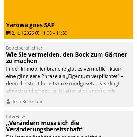
dafür ein Team
bestehend aus
Wohnungsunternehmen
Yarowa goes SAP
und PropTech.
2. Juli 2026
11:00
–
11:30
Betreiberpflichten
Wie Sie vermeiden, den Bock zum Gärtner
zu machen
In der Immobilienbranche gibt es vermutlich kaum
eine gängigere Phrase als „Eigentum verpflichtet“ –
denn die steht bereits im Grundgesetz. Das klingt
einfach und eindeutig, ist aber alles andere, wie
Branchenbeschäftigte wissen. Denn mit der
Jörn Beckmann
Verantwortung folgen Verpflichtungen.
Interview
„Verändern muss sich die
Veränderungsbereitschaft“