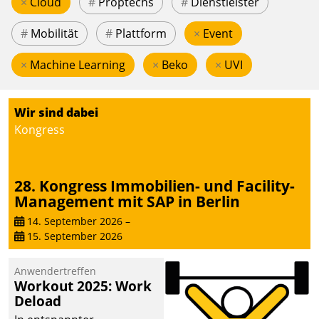
×
Cloud
#
Proptechs
#
Dienstleister
#
Mobilität
#
Plattform
×
Event
×
Machine Learning
×
Beko
×
UVI
Wir sind dabei
Kongress
28. Kongress Immobilien- und Facility-
Management mit SAP in Berlin
14. September 2026
–
15. September 2026
Anwendertreffen
Workout 2025: Work
Deload