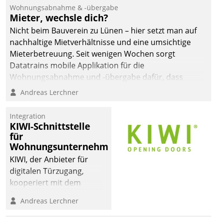
Wohnungsabnahme & -übergabe
Mieter, wechsle dich?
Nicht beim Bauverein zu Lünen – hier setzt man auf
nachhaltige Mietverhältnisse und eine umsichtige
Mieterbetreuung. Seit wenigen Wochen sorgt
Datatrains mobile Applikation für die
Wohnungsabnahme und -übergabe dafür, dass
Mieter wohlgeordnet kommen und, so es sein muss,
Andreas Lerchner
gehen können.
Integration
KIWI-Schnittstelle
für
Wohnungsunternehmen
KIWI, der Anbieter für
digitalen Türzugang,
kooperiert mit dem
Beratungs- und
Andreas Lerchner
Softwareentwicklungshaus