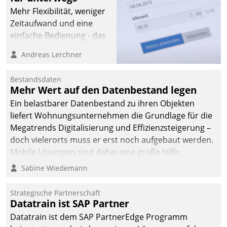
Mehr Flexibilität, weniger
Zeitaufwand und eine
einfache Bedienung - das
verspricht das aktuelle
Andreas Lerchner
Cockpit für mobile
Mitarbeiter von
Bestandsdaten
Datatrain. Die meravis
Mehr Wert auf den Datenbestand legen
Wohnungsbau- und
Ein belastbarer Datenbestand zu ihren Objekten
Immobilien GmbH hat
liefert Wohnungsunternehmen die Grundlage für die
sich dabei für den Betrieb
Megatrends Digitalisierung und Effizienzsteigerung –
der Lösung über die SAP
doch vielerorts muss er erst noch aufgebaut werden.
Cloud Platform
Mobile Lösungen sind dabei eine große Hilfe.
entschieden - als erstes
Sabine Wiedemann
Unternehmen am
Wohnungsmarkt.
Strategische Partnerschaft
Datatrain ist SAP Partner
Datatrain ist dem SAP PartnerEdge Programm