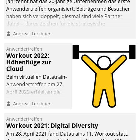
Jahrzehnt hat das 20-jährige Unternehmen das erste
Anwendertreffen organisiert. Beiträge und Besucher
haben sich verdoppelt, diesmal sind viele Partner
dabei – klares Zeichen für die strategische
Fokussierung auf den Kunden.
Andreas Lerchner
Anwendertreffen
Workout 2022:
Höhenflüge zur
Cloud
Beim virtuellen Datatrain-
Anwendertreffen am 27.
April 2022 erhielten die
Teilnehmerinnen und
Andreas Lerchner
Teilnehmer kurzweilige
Einblicke in innovative
Anwendertreffen
Cloud-Strategien und -
Workout 2021: Digital Diversity
Lösungen mit hohem
Am 28. April 2021 fand Datatrains 11. Workout statt,
Zukunftspotenzial.