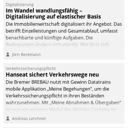
Datatrain.
Digitalisierung
Im Wandel wandlungsfähig –
Digitalisierung auf elastischer Basis
Die Immobilienwirtschaft digitalisiert ihr Angebot. Das
betrifft Einzelleistungen und Gesamtablauf, umfasst
benachbarte und künftige Aufgaben. Die
Bedingungen ändern sich ständig. Wie lässt sich
technisch die Kontrolle wahren und zugleich Freiraum
Jörn Beckmann
fürs Wachsen öffnen?
Verkehrssicherungspflicht
Hanseat sichert Verkehrswege neu
Die Bremer BREBAU nutzt mit Gewinn Datatrains
mobile Applikation „Meine Begehungen“, um die
Verkehrssicherungspflicht in ihren Beständen
wahrzunehmen. Mit „Meine Abnahmen & Übergaben“
ist nun ein weiteres Modul des Mobilen Cockpits im
Einsatz.
Andreas Lerchner