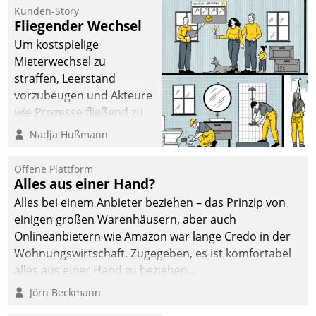
befolgt werden.
Kunden-Story
Fliegender Wechsel
Um kostspielige
Mieterwechsel zu
straffen, Leerstand
vorzubeugen und Akteure
wie Prozesse fließend zu
vernetzen, nutzt die
Nadja Hußmann
Berliner Gewobag seit
Jahresbeginn eine
Offene Plattform
Überblick, Einsicht und
Alles aus einer Hand?
Eingriff bietende Lösung.
Alles bei einem Anbieter beziehen – das Prinzip von
Zur Entwicklung setzte
einigen großen Warenhäusern, aber auch
man auf
Onlineanbietern wie Amazon war lange Credo in der
Cloudtechnologie,
Wohnungswirtschaft. Zugegeben, es ist komfortabel
bewährte und Startup-
alles aus einer Hand zu beziehen...
Partner sowie erstmals
Jörn Beckmann
agile Projektmethoden.