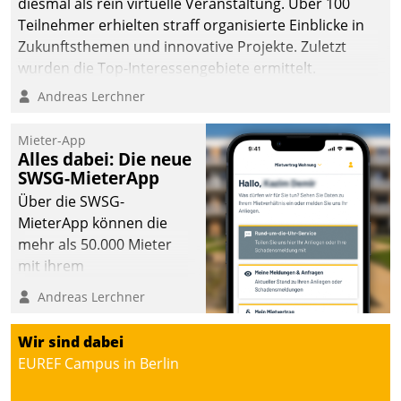
diesmal als rein virtuelle Veranstaltung. Über 100
Teilnehmer erhielten straff organisierte Einblicke in
Zukunftsthemen und innovative Projekte. Zuletzt
wurden die Top-Interessengebiete ermittelt.
Andreas Lerchner
Mieter-App
Alles dabei: Die neue
SWSG-MieterApp
Über die SWSG-
MieterApp können die
mehr als 50.000 Mieter
mit ihrem
Wohnungsunternehmen
Andreas Lerchner
kommunizieren, auf dem
Laufenden bleiben, Daten
Wir sind dabei
einsehen und ändern
EUREF Campus in Berlin
oder
Schadensmeldungen