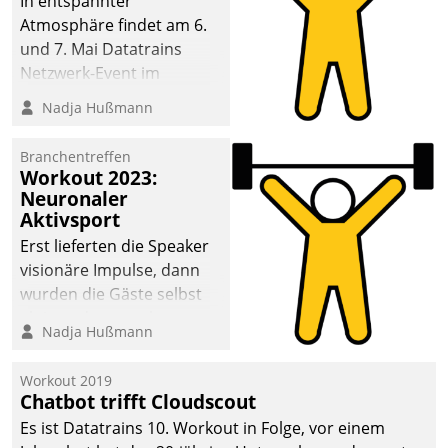
In entspannter
Atmosphäre findet am 6.
und 7. Mai Datatrains
Netzwerk-Event im
Kunden- und Partnerkreis
Nadja Hußmann
statt. Zentrale Frage: Wie
lassen sich
Branchentreffen
Mammutprojekte
Workout 2023:
meistern und Workloads
Neuronaler
Aktivsport
wuppen – bei zunehmend
anspruchsvollen
Erst lieferten die Speaker
Aufgaben und
visionäre Impulse, dann
abnehmendem
wurden die Gäste selbst
Nachwuchs?
aktiv und sammelten
Nadja Hußmann
methodisch
Vernetzungsideen fürs
Workout 2019
Quartier. Dazwischen
Chatbot trifft Cloudscout
zeigte Datatrain, was es
Es ist Datatrains 10. Workout in Folge, vor einem
Neues zu bieten hat.