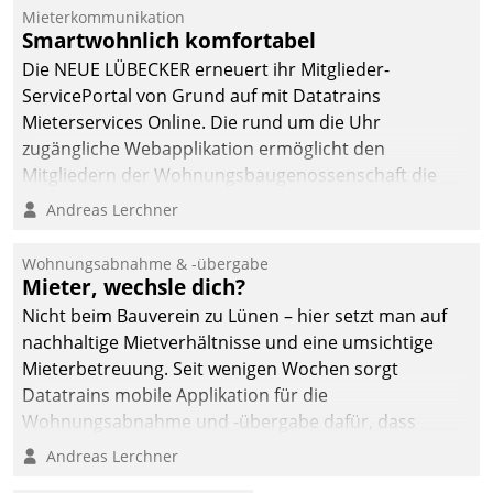
Mieterkommunikation
Smartwohnlich komfortabel
Die NEUE LÜBECKER erneuert ihr Mitglieder-
ServicePortal von Grund auf mit Datatrains
Mieterservices Online. Die rund um die Uhr
zugängliche Webapplikation ermöglicht den
Mitgliedern der Wohnungs­bau­genossenschaft die
Kontaktaufnahme per Smartphone, Tablet oder PC.
Andreas Lerchner
Wohnungsabnahme & -übergabe
Mieter, wechsle dich?
Nicht beim Bauverein zu Lünen – hier setzt man auf
nachhaltige Mietverhältnisse und eine umsichtige
Mieterbetreuung. Seit wenigen Wochen sorgt
Datatrains mobile Applikation für die
Wohnungsabnahme und -übergabe dafür, dass
Mieter wohlgeordnet kommen und, so es sein muss,
Andreas Lerchner
gehen können.