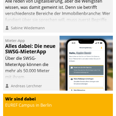
Alle reden von Digitalisierung, aber die Wenigsten
wissen, was damit gemeint ist. Denn sie betrifft
verschiedenste Bereiche der Immobilienbranche: Wer
fundiert über sie sprechen will, muss zuerst Begriffe
klären. Ein Aspekt ist die betriebliche Optimierung:
Sabine Wiedemann
Moderne Softwarelösungen ermöglichen große
Einsparungen durch optimierte und automatisierte
Mieter-App
Prozesse. Doch man darf nicht zu viel erwarten: Allein
Alles dabei: Die neue
SWSG-MieterApp
mit der Einführung einer neuen Software ist es nicht
getan. Die Digitalisierung erfordert von Unternehmen
Über die SWSG-
die Bereitschaft, sich zu überprüfen, zu hinterfragen
MieterApp können die
und zu verändern.
mehr als 50.000 Mieter
mit ihrem
Wohnungsunternehmen
Andreas Lerchner
kommunizieren, auf dem
Laufenden bleiben, Daten
Wir sind dabei
einsehen und ändern
EUREF Campus in Berlin
oder
Schadensmeldungen