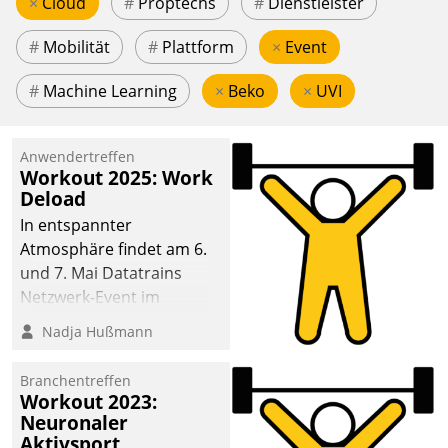
×
Cloud
#
Proptechs
#
Dienstleister
#
Mobilität
#
Plattform
×
Event
#
Machine Learning
×
Beko
×
UVI
Anwendertreffen
Workout 2025: Work
Deload
In entspannter
Atmosphäre findet am 6.
und 7. Mai Datatrains
Netzwerk-Event im
Kunden- und Partnerkreis
Nadja Hußmann
statt. Zentrale Frage: Wie
lassen sich
Branchentreffen
Mammutprojekte
Workout 2023:
meistern und Workloads
Neuronaler
Aktivsport
wuppen – bei zunehmend