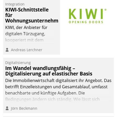
Integration
KIWI-Schnittstelle
für
Wohnungsunternehmen
KIWI, der Anbieter für
digitalen Türzugang,
kooperiert mit dem
Beratungs- und
Andreas Lerchner
Softwareentwicklungshaus
Datatrain.
Digitalisierung
Im Wandel wandlungsfähig –
Digitalisierung auf elastischer Basis
Die Immobilienwirtschaft digitalisiert ihr Angebot. Das
betrifft Einzelleistungen und Gesamtablauf, umfasst
benachbarte und künftige Aufgaben. Die
Bedingungen ändern sich ständig. Wie lässt sich
technisch die Kontrolle wahren und zugleich Freiraum
Jörn Beckmann
fürs Wachsen öffnen?