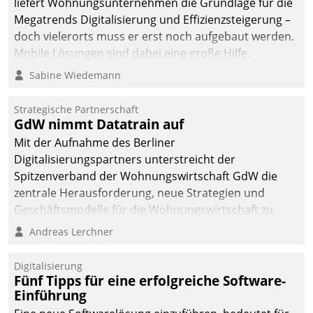
liefert Wohnungsunternehmen die Grundlage für die
sich dabei für den Betrieb
Megatrends Digitalisierung und Effizienzsteigerung –
der Lösung über die SAP
doch vielerorts muss er erst noch aufgebaut werden.
Cloud Platform
Mobile Lösungen sind dabei eine große Hilfe.
entschieden - als erstes
Sabine Wiedemann
Unternehmen am
Wohnungsmarkt.
Strategische Partnerschaft
GdW nimmt Datatrain auf
Mit der Aufnahme des Berliner
Digitalisierungspartners unterstreicht der
Spitzenverband der Wohnungswirtschaft GdW die
zentrale Herausforderung, neue Strategien und
Geschäftsmodelle für die Wohnungswirtschaft zu
entwickeln.
Andreas Lerchner
Digitalisierung
Fünf Tipps für eine erfolgreiche Software-
Einführung