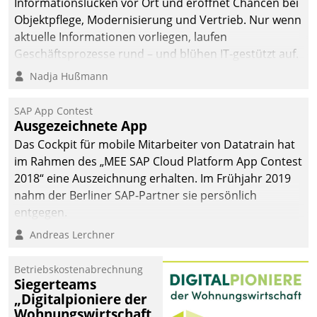
Informationslücken vor Ort und eröffnet Chancen bei
Objektpflege, Modernisierung und Vertrieb. Nur wenn
aktuelle Informationen vorliegen, laufen
Geschäftsprozesse rund – und blühen IT-gestützt auf.
Nadja Hußmann
SAP App Contest
Ausgezeichnete App
Das Cockpit für mobile Mitarbeiter von Datatrain hat
im Rahmen des „MEE SAP Cloud Platform App Contest
2018“ eine Auszeichnung erhalten. Im Frühjahr 2019
nahm der Berliner SAP-Partner sie persönlich
entgegen.
Andreas Lerchner
Betriebskostenabrechnung
Siegerteams
„Digitalpioniere der
Wohnungswirtschaft