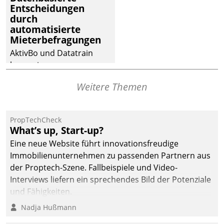
Entscheidungen
Dialogführung ermöglicht
durch
dem externen
automatisierte
Serviceteam, Anrufe von
Mieterbefragungen
Mietenden zügiger und
AktivBo und Datatrain
effizienter zu bearbeiten.
kooperieren –
Immobilienunternehmen
Weitere Themen
profitieren: Die nahtlose
Integration der Lösungen
von AktivBo und
PropTechCheck
Datatrain ermöglicht
What’s up, Start-up?
automatisiert ausgelöste,
Eine neue Website führt innovationsfreudige
zielgerichtete
Immobilienunternehmen zu passenden Partnern aus
Mieterbefragungen – eine
der Proptech-Szene. Fallbeispiele und Video-
starke Grundlage für
Interviews liefern ein sprechendes Bild der Potenziale
intelligente,
und Fähigkeiten.
datengestützte
Nadja Hußmann
Entscheidungen.