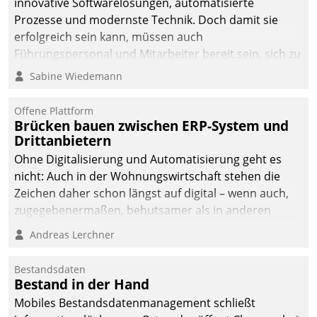
innovative Softwarelösungen, automatisierte
Prozesse und modernste Technik. Doch damit sie
erfolgreich sein kann, müssen auch
Führungspersonal und Mitarbeiter bereit sein, sich zu
verändern und anzupassen, sonst werden sie an ihr
Sabine Wiedemann
scheitern.
Offene Plattform
Brücken bauen zwischen ERP-System und
Drittanbietern
Ohne Digitalisierung und Automatisierung geht es
nicht: Auch in der Wohnungswirtschaft stehen die
Zeichen daher schon längst auf digital – wenn auch,
zugegebenermaßen, behutsamer als in anderen
Branchen.
Andreas Lerchner
Bestandsdaten
Bestand in der Hand
Mobiles Bestandsdatenmanagement schließt