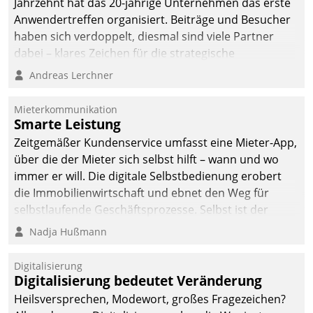
Jahrzehnt hat das 20-jährige Unternehmen das erste
Anwendertreffen organisiert. Beiträge und Besucher
haben sich verdoppelt, diesmal sind viele Partner
dabei – klares Zeichen für die strategische
Fokussierung auf den Kunden.
Andreas Lerchner
Mieterkommunikation
Smarte Leistung
Zeitgemäßer Kundenservice umfasst eine Mieter-App,
über die der Mieter sich selbst hilft – wann und wo
immer er will. Die digitale Selbstbedienung erobert
die Immobilienwirtschaft und ebnet den Weg für
selbstlaufende Geschäftsprozesse. Selbst ist der
Kunde und smart der Serviceanbieter.
Nadja Hußmann
Digitalisierung
Digitalisierung bedeutet Veränderung
Heilsversprechen, Modewort, großes Fragezeichen?