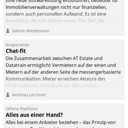
Eine neue Softwarelösung einzuführen, bedeutet für
Immobilienverwaltungen nicht nur finanziellen,
sondern auch personellen Aufwand. Es ist eine
Investition, die sich lohnen muss. Das Ziel: die
nachhaltige Optimierung der Geschäftsabläufe. Damit
Sabine Wiedemann
dieses Ziel erreicht wird, sollten einige Grundregeln
befolgt werden.
Kooperation
Chat-fit
Die Zusammenarbeit zwischen AT Estate und
Datatrain ermöglicht Vermietern auf der einen und
Mietern auf der anderen Seite die messengerbasierte
Kommunikation: Mieter erreichen Akteure des
Unternehmens jetzt direkt per Messenger,
Mitarbeiter oder Dienstleister empfangen oder
Andreas Lerchner
versenden die Nachrichten via Cockpit.
Offene Plattform
Alles aus einer Hand?
Alles bei einem Anbieter beziehen – das Prinzip von