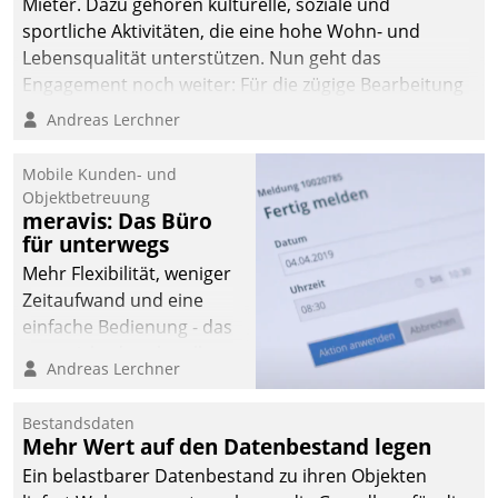
Mieter. Dazu gehören kulturelle, soziale und
sportliche Aktivitäten, die eine hohe Wohn- und
Lebensqualität unterstützen. Nun geht das
Engagement noch weiter: Für die zügige Bearbeitung
von Beschwerden – oder Lob – richtet das
Andreas Lerchner
Unternehmen mit Datatrains Applikation fürs Lob-
und Beschwerde-Management einen eigenen Kanal
Mobile Kunden- und
ein.
Objektbetreuung
meravis: Das Büro
für unterwegs
Mehr Flexibilität, weniger
Zeitaufwand und eine
einfache Bedienung - das
verspricht das aktuelle
Andreas Lerchner
Cockpit für mobile
Mitarbeiter von
Bestandsdaten
Datatrain. Die meravis
Mehr Wert auf den Datenbestand legen
Wohnungsbau- und
Ein belastbarer Datenbestand zu ihren Objekten
Immobilien GmbH hat