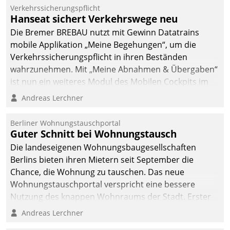
Verkehrssicherungspflicht
Hanseat sichert Verkehrswege neu
Die Bremer BREBAU nutzt mit Gewinn Datatrains
mobile Applikation „Meine Begehungen“, um die
Verkehrssicherungspflicht in ihren Beständen
wahrzunehmen. Mit „Meine Abnahmen & Übergaben“
ist nun ein weiteres Modul des Mobilen Cockpits im
Einsatz.
Andreas Lerchner
Berliner Wohnungstauschportal
Guter Schnitt bei Wohnungstausch
Die landeseigenen Wohnungsbaugesellschaften
Berlins bieten ihren Mietern seit September die
Chance, die Wohnung zu tauschen. Das neue
Wohnungstauschportal verspricht eine bessere
Nutzung des knappen Wohnraums der Stadt. Erster
Anwendungsfall für Datatrains Lösung API-Hub mit
Andreas Lerchner
Schnittstellen zu den ERP-Systemen der