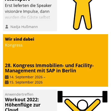
anspruchsvollen
Erst lieferten die Speaker
Aufgaben und
visionäre Impulse, dann
abnehmendem
wurden die Gäste selbst
Nachwuchs?
aktiv und sammelten
Nadja Hußmann
methodisch
Vernetzungsideen fürs
Wir sind dabei
Quartier. Dazwischen
Kongress
zeigte Datatrain, was es
Neues zu bieten hat.
28. Kongress Immobilien- und Facility-
Management mit SAP in Berlin
14. September 2026
–
15. September 2026
Anwendertreffen
Workout 2022:
Höhenflüge zur
Cloud