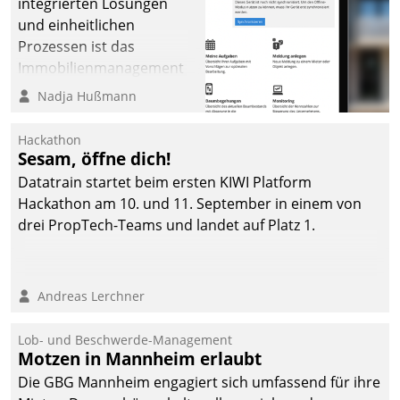
integrierten Lösungen
und einheitlichen
Prozessen ist das
Immobilienmanagement
der Bayerischen
Nadja Hußmann
Versorgungskammer im
Ressort Kapitalanlage für
Hackathon
künftige Aufgaben und
Sesam, öffne dich!
Herausforderungen
Datatrain startet beim ersten KIWI Platform
gerüstet.
Hackathon am 10. und 11. September in einem von
drei PropTech-Teams und landet auf Platz 1.
Andreas Lerchner
Lob- und Beschwerde-Management
Motzen in Mannheim erlaubt
Die GBG Mannheim engagiert sich umfassend für ihre