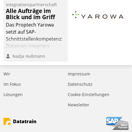
Jahresbeginn eine
Integrationspartnerschaft
Überblick, Einsicht und
Alle Aufträge im
Blick und im Griff
Eingriff bietende Lösung.
Zur Entwicklung setzte
Das Proptech Yarowa
man auf
setzt auf SAP-
Cloudtechnologie,
Schnittstellenkompetenz:
bewährte und Startup-
Datatrain integriert
Partner sowie erstmals
Yarowas Portal zur
Nadja Hußmann
agile Projektmethoden.
Vergabe und Verwaltung
von Aufträgen der
Wir
Impressum
operativen
Instandhaltung in die
Im Fokus
Datenschutz
SAP-Systemlandschaft
Lösungen
Cookie-Einstellungen
deutscher
Wohnungsunternehmen
Newsletter
– und beschleunigt damit
den Weg vom
Datatrain
Mieteranliegen zum
Dienstleisterauftrag.