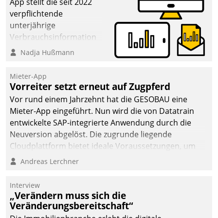
App stellt die seit 2022
verpflichtende
unterjährige
Verbrauchsinformation
schnell, zuverlässig und
Nadja Hußmann
leicht bekömmlich bereit:
Die monatlichen
Mieter-App
Mitteilungen zum
Vorreiter setzt erneut auf Zugpferd
Heizungs- und
Vor rund einem Jahrzehnt hat die GESOBAU eine
Wasserverbrauch gehen
Mieter-App eingeführt. Nun wird die von Datatrain
automatisiert, vollständig
entwickelte SAP-integrierte Anwendung durch die
und auf Wunsch über
Neuversion abgelöst. Die zugrunde liegende
mehrere zuvor
Cloudplattform bietet ideale Voraussetzungen, um
festgelegte
die Funktionalität der App zu erweitern und weitere
Andreas Lerchner
Kommunikationswege bei
innovative Apps, auch von Drittanbietern, in SAP zu
den Empfängern ein.
integrieren.
Interview
„Verändern muss sich die
Veränderungsbereitschaft“