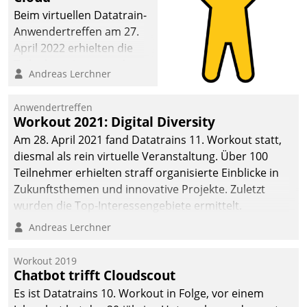
Beim virtuellen Datatrain-
Anwendertreffen am 27.
April 2022 erhielten die
Teilnehmerinnen und
Andreas Lerchner
Teilnehmer kurzweilige
Einblicke in innovative
Anwendertreffen
Cloud-Strategien und -
Workout 2021: Digital Diversity
Lösungen mit hohem
Am 28. April 2021 fand Datatrains 11. Workout statt,
Zukunftspotenzial.
diesmal als rein virtuelle Veranstaltung. Über 100
Teilnehmer erhielten straff organisierte Einblicke in
Zukunftsthemen und innovative Projekte. Zuletzt
wurden die Top-Interessengebiete ermittelt.
Andreas Lerchner
Workout 2019
Chatbot trifft Cloudscout
Es ist Datatrains 10. Workout in Folge, vor einem