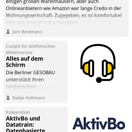
einigen großen Warenhäusern, aber auch
Onlineanbietern wie Amazon war lange Credo in der
Wohnungswirtschaft. Zugegeben, es ist komfortabel
alles aus einer Hand zu beziehen...
Jörn Beckmann
Cockpit für telefonischen
Mieterservice
Alles auf dem
Schirm
Die Berliner GESOBAU
unterstützt ihren
telefonischen
Mieterservice mit einem
Nadja Hußmann
digitalen Cockpit, das
situationsbezogen
Kooperation
passende Fragen und
AktivBo und
Schlagworte auswirft.
Datatrain:
Eine intuitive
Datenbasierte