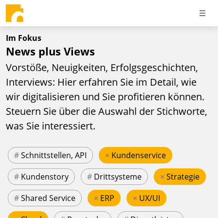
Im Fokus
News plus Views
Vorstöße, Neuigkeiten, Erfolgsgeschichten,
Interviews: Hier erfahren Sie im Detail, wie
wir digitalisieren und Sie profitieren können.
Steuern Sie über die Auswahl der Stichworte,
was Sie interessiert.
#
Schnittstellen, API
×
Kundenservice
#
Kundenstory
#
Drittsysteme
×
Strategie
#
Shared Service
×
ERP
×
UX/UI