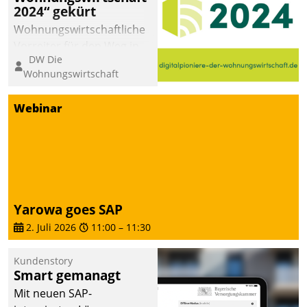
2024“ gekürt
Wohnungswirtschaftliche
Vorreiter für den Weg in
DW Die
eine digitale Zukunft zu
Wohnungswirtschaft
finden, ist das Ziel des
Awards „Digitalpioniere
Webinar
der
Wohnungswirtschaft“.
Bewerben können sich
dafür ein Team
bestehend aus
Wohnungsunternehmen
Yarowa goes SAP
und PropTech.
2. Juli 2026
11:00
–
11:30
Kundenstory
Smart gemanagt
Mit neuen SAP-