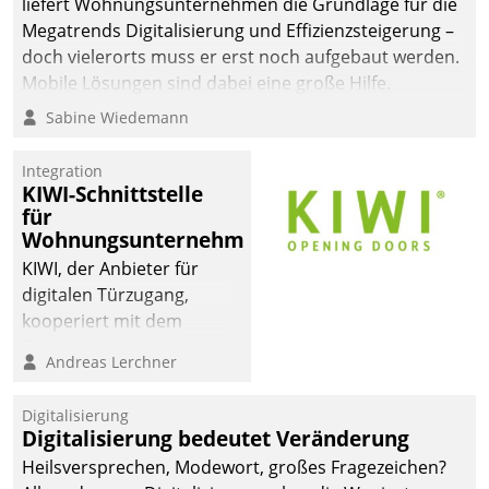
liefert Wohnungsunternehmen die Grundlage für die
sich dabei für den Betrieb
Megatrends Digitalisierung und Effizienzsteigerung –
der Lösung über die SAP
doch vielerorts muss er erst noch aufgebaut werden.
Cloud Platform
Mobile Lösungen sind dabei eine große Hilfe.
entschieden - als erstes
Sabine Wiedemann
Unternehmen am
Wohnungsmarkt.
Integration
KIWI-Schnittstelle
für
Wohnungsunternehmen
KIWI, der Anbieter für
digitalen Türzugang,
kooperiert mit dem
Beratungs- und
Andreas Lerchner
Softwareentwicklungshaus
Datatrain.
Digitalisierung
Digitalisierung bedeutet Veränderung
Heilsversprechen, Modewort, großes Fragezeichen?