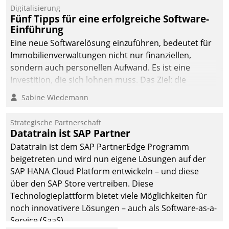
Digitalisierung
Fünf Tipps für eine erfolgreiche Software-
Einführung
Eine neue Softwarelösung einzuführen, bedeutet für
Immobilienverwaltungen nicht nur finanziellen,
sondern auch personellen Aufwand. Es ist eine
Investition, die sich lohnen muss. Das Ziel: die
nachhaltige Optimierung der Geschäftsabläufe. Damit
Sabine Wiedemann
dieses Ziel erreicht wird, sollten einige Grundregeln
befolgt werden.
Strategische Partnerschaft
Datatrain ist SAP Partner
Datatrain ist dem SAP PartnerEdge Programm
beigetreten und wird nun eigene Lösungen auf der
SAP HANA Cloud Platform entwickeln – und diese
über den SAP Store vertreiben. Diese
Technologieplattform bietet viele Möglichkeiten für
noch innovativere Lösungen – auch als Software-as-a-
Service (SaaS).