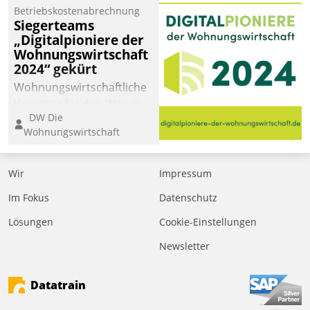
Betriebskostenabrechnung
Siegerteams
„Digitalpioniere der
Wohnungswirtschaft
2024“ gekürt
Wohnungswirtschaftliche
Vorreiter für den Weg in
DW Die
eine digitale Zukunft zu
Wohnungswirtschaft
finden, ist das Ziel des
Awards „Digitalpioniere
der
Wir
Impressum
Wohnungswirtschaft“.
Im Fokus
Datenschutz
Bewerben können sich
dafür ein Team
Lösungen
Cookie-Einstellungen
bestehend aus
Newsletter
Wohnungsunternehmen
und PropTech.
Datatrain