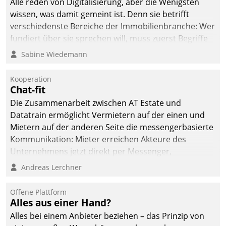
Alle reden von Digitalisierung, aber die Wenigsten
wissen, was damit gemeint ist. Denn sie betrifft
verschiedenste Bereiche der Immobilienbranche: Wer
fundiert über sie sprechen will, muss zuerst Begriffe
klären. Ein Aspekt ist die betriebliche Optimierung:
Sabine Wiedemann
Moderne Softwarelösungen ermöglichen große
Einsparungen durch optimierte und automatisierte
Kooperation
Prozesse. Doch man darf nicht zu viel erwarten: Allein
Chat-fit
mit der Einführung einer neuen Software ist es nicht
Die Zusammenarbeit zwischen AT Estate und
getan. Die Digitalisierung erfordert von Unternehmen
Datatrain ermöglicht Vermietern auf der einen und
die Bereitschaft, sich zu überprüfen, zu hinterfragen
Mietern auf der anderen Seite die messengerbasierte
und zu verändern.
Kommunikation: Mieter erreichen Akteure des
Unternehmens jetzt direkt per Messenger,
Mitarbeiter oder Dienstleister empfangen oder
Andreas Lerchner
versenden die Nachrichten via Cockpit.
Offene Plattform
Alles aus einer Hand?
Alles bei einem Anbieter beziehen – das Prinzip von