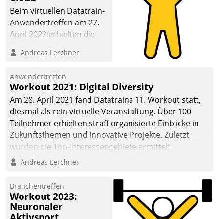
anspruchsvollen
Beim virtuellen Datatrain-
Aufgaben und
Anwendertreffen am 27.
abnehmendem
April 2022 erhielten die
Nachwuchs?
Teilnehmerinnen und
Andreas Lerchner
Teilnehmer kurzweilige
Einblicke in innovative
Anwendertreffen
Cloud-Strategien und -
Workout 2021: Digital Diversity
Lösungen mit hohem
Am 28. April 2021 fand Datatrains 11. Workout statt,
Zukunftspotenzial.
diesmal als rein virtuelle Veranstaltung. Über 100
Teilnehmer erhielten straff organisierte Einblicke in
Zukunftsthemen und innovative Projekte. Zuletzt
wurden die Top-Interessengebiete ermittelt.
Andreas Lerchner
Branchentreffen
Workout 2023:
Neuronaler
Aktivsport