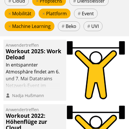
#
Cloud
×
Proptechs
#
Dienstleister
×
Mobilität
×
Plattform
#
Event
×
Machine Learning
#
Beko
#
UVI
Anwendertreffen
Workout 2025: Work
Deload
In entspannter
Atmosphäre findet am 6.
und 7. Mai Datatrains
Netzwerk-Event im
Kunden- und Partnerkreis
Nadja Hußmann
statt. Zentrale Frage: Wie
lassen sich
Anwendertreffen
Mammutprojekte
Workout 2022:
meistern und Workloads
Höhenflüge zur
Cloud
wuppen – bei zunehmend