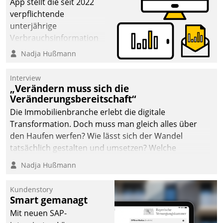
App stellt die seit 2022
verpflichtende
unterjährige
Verbrauchsinformation
schnell, zuverlässig und
Nadja Hußmann
leicht bekömmlich bereit:
Die monatlichen
Interview
Mitteilungen zum
„Verändern muss sich die
Veränderungsbereitschaft“
Heizungs- und
Wasserverbrauch gehen
Die Immobilienbranche erlebt die digitale
automatisiert, vollständig
Transformation. Doch muss man gleich alles über
und auf Wunsch über
den Haufen werfen? Wie lässt sich der Wandel
mehrere zuvor
tatsächlich gestalten und umsetzen? Welche
festgelegte
Argumente zählen wirklich?
Nadja Hußmann
Kommunikationswege bei
den Empfängern ein.
Kundenstory
Smart gemanagt
Mit neuen SAP-