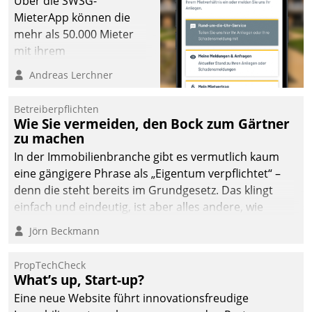
Über die SWSG-
MieterApp können die
mehr als 50.000 Mieter
mit ihrem
Wohnungsunternehmen
Andreas Lerchner
kommunizieren, auf dem
Laufenden bleiben, Daten
Betreiberpflichten
einsehen und ändern
Wie Sie vermeiden, den Bock zum Gärtner
oder
zu machen
Schadensmeldungen
In der Immobilienbranche gibt es vermutlich kaum
abgeben – rund um die
eine gängigere Phrase als „Eigentum verpflichtet“ –
Uhr.
denn die steht bereits im Grundgesetz. Das klingt
einfach und eindeutig, ist aber alles andere, wie
Branchenbeschäftigte wissen. Denn mit der
Jörn Beckmann
Verantwortung folgen Verpflichtungen.
PropTechCheck
What’s up, Start-up?
Eine neue Website führt innovationsfreudige