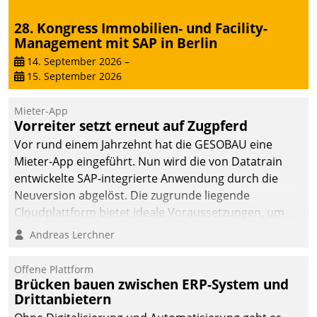
28. Kongress Immobilien- und Facility-
Management mit SAP in Berlin
14. September 2026
–
15. September 2026
Mieter-App
Vorreiter setzt erneut auf Zugpferd
Vor rund einem Jahrzehnt hat die GESOBAU eine
Mieter-App eingeführt. Nun wird die von Datatrain
entwickelte SAP-integrierte Anwendung durch die
Neuversion abgelöst. Die zugrunde liegende
Cloudplattform bietet ideale Voraussetzungen, um
die Funktionalität der App zu erweitern und weitere
Andreas Lerchner
innovative Apps, auch von Drittanbietern, in SAP zu
integrieren.
Offene Plattform
Brücken bauen zwischen ERP-System und
Drittanbietern