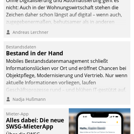
Ohne Digitalisierung und Automatisierung geht es
nicht: Auch in der Wohnungswirtschaft stehen die
Zeichen daher schon längst auf digital – wenn auch,
zugegebenermaßen, behutsamer als in anderen
Branchen.
Andreas Lerchner
Bestandsdaten
Bestand in der Hand
Mobiles Bestandsdatenmanagement schließt
Informationslücken vor Ort und eröffnet Chancen bei
Objektpflege, Modernisierung und Vertrieb. Nur wenn
aktuelle Informationen vorliegen, laufen
Geschäftsprozesse rund – und blühen IT-gestützt auf.
Nadja Hußmann
Mieter-App
Alles dabei: Die neue
SWSG-MieterApp