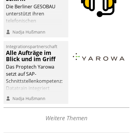
Die Berliner GESOBAU
unterstützt ihren
telefonischen
Mieterservice mit einem
Nadja Hußmann
digitalen Cockpit, das
situationsbezogen
Integrationspartnerschaft
passende Fragen und
Alle Aufträge im
Schlagworte auswirft.
Blick und im Griff
Eine intuitive
Das Proptech Yarowa
Dialogführung ermöglicht
setzt auf SAP-
dem externen
Schnittstellenkompetenz:
Serviceteam, Anrufe von
Datatrain integriert
Mietenden zügiger und
Yarowas Portal zur
Nadja Hußmann
effizienter zu bearbeiten.
Vergabe und Verwaltung
von Aufträgen der
operativen
Weitere Themen
Instandhaltung in die
SAP-Systemlandschaft