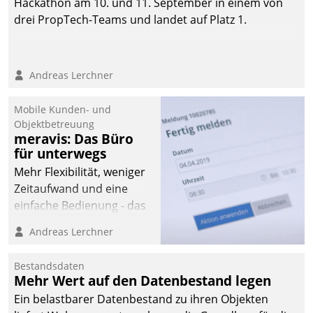
Hackathon am 10. und 11. September in einem von
drei PropTech-Teams und landet auf Platz 1.
Andreas Lerchner
Mobile Kunden- und
Objektbetreuung
meravis: Das Büro
für unterwegs
Mehr Flexibilität, weniger
Zeitaufwand und eine
einfache Bedienung - das
verspricht das aktuelle
Andreas Lerchner
Cockpit für mobile
Mitarbeiter von
Bestandsdaten
Datatrain. Die meravis
Mehr Wert auf den Datenbestand legen
Wohnungsbau- und
Ein belastbarer Datenbestand zu ihren Objekten
Immobilien GmbH hat