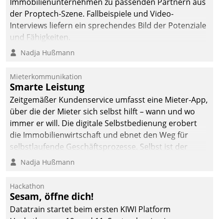
Immobilienunternehmen zu passenden Partnern aus
der Proptech-Szene. Fallbeispiele und Video-
Interviews liefern ein sprechendes Bild der Potenziale
und Fähigkeiten.
Nadja Hußmann
Mieterkommunikation
Smarte Leistung
Zeitgemäßer Kundenservice umfasst eine Mieter-App,
über die der Mieter sich selbst hilft – wann und wo
immer er will. Die digitale Selbstbedienung erobert
die Immobilienwirtschaft und ebnet den Weg für
selbstlaufende Geschäftsprozesse. Selbst ist der
Kunde und smart der Serviceanbieter.
Nadja Hußmann
Hackathon
Sesam, öffne dich!
Datatrain startet beim ersten KIWI Platform