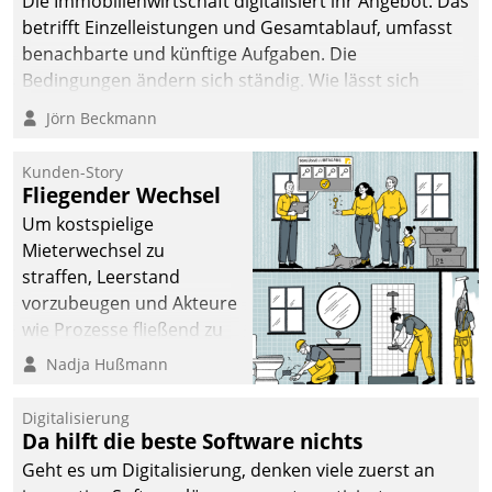
Die Immobilienwirtschaft digitalisiert ihr Angebot. Das
betrifft Einzelleistungen und Gesamtablauf, umfasst
benachbarte und künftige Aufgaben. Die
Bedingungen ändern sich ständig. Wie lässt sich
technisch die Kontrolle wahren und zugleich Freiraum
Jörn Beckmann
fürs Wachsen öffnen?
Kunden-Story
Fliegender Wechsel
Um kostspielige
Mieterwechsel zu
straffen, Leerstand
vorzubeugen und Akteure
wie Prozesse fließend zu
vernetzen, nutzt die
Nadja Hußmann
Berliner Gewobag seit
Jahresbeginn eine
Digitalisierung
Überblick, Einsicht und
Da hilft die beste Software nichts
Eingriff bietende Lösung.
Geht es um Digitalisierung, denken viele zuerst an
Zur Entwicklung setzte