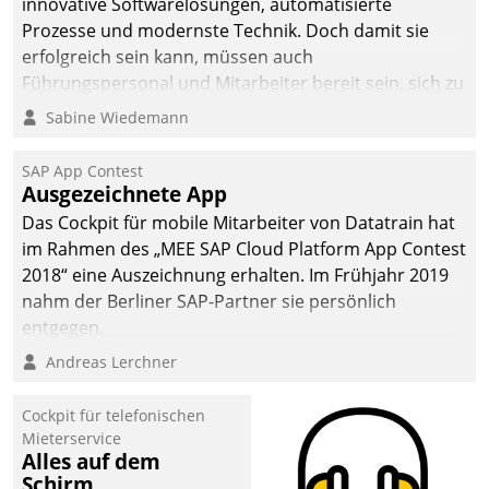
innovative Softwarelösungen, automatisierte
man auf
Prozesse und modernste Technik. Doch damit sie
Cloudtechnologie,
erfolgreich sein kann, müssen auch
bewährte und Startup-
Führungspersonal und Mitarbeiter bereit sein, sich zu
Partner sowie erstmals
verändern und anzupassen, sonst werden sie an ihr
Sabine Wiedemann
agile Projektmethoden.
scheitern.
SAP App Contest
Ausgezeichnete App
Das Cockpit für mobile Mitarbeiter von Datatrain hat
im Rahmen des „MEE SAP Cloud Platform App Contest
2018“ eine Auszeichnung erhalten. Im Frühjahr 2019
nahm der Berliner SAP-Partner sie persönlich
entgegen.
Andreas Lerchner
Cockpit für telefonischen
Mieterservice
Alles auf dem
Schirm