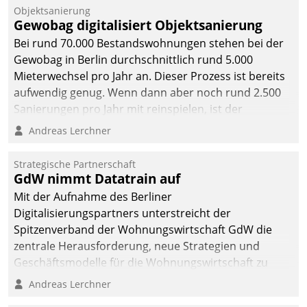
Unternehmen.
Objektsanierung
Gewobag digitalisiert Objektsanierung
Bei rund 70.000 Bestandswohnungen stehen bei der
Gewobag in Berlin durchschnittlich rund 5.000
Mieterwechsel pro Jahr an. Dieser Prozess ist bereits
aufwendig genug. Wenn dann aber noch rund 2.500
Sanierungen pro Jahr mit reinspielen, ist der
Betreuungs- und Organisationsaufwand immens. Im
Andreas Lerchner
Rahmen ihrer Digitalisierungsstrategie hat das
kommunale Wohnungsbauunternehmen daher
Strategische Partnerschaft
gemeinsam mit der Berliner Datatrain GmbH den
GdW nimmt Datatrain auf
Teilprozess der Objektsanierung digitalisiert.
Mit der Aufnahme des Berliner
Digitalisierungspartners unterstreicht der
Spitzenverband der Wohnungswirtschaft GdW die
zentrale Herausforderung, neue Strategien und
Geschäftsmodelle für die Wohnungswirtschaft zu
entwickeln.
Andreas Lerchner