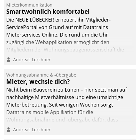
Mieterkommunikation
deutscher
Smartwohnlich komfortabel
Wohnungsunternehmen
Die NEUE LÜBECKER erneuert ihr Mitglieder-
– und beschleunigt damit
ServicePortal von Grund auf mit Datatrains
den Weg vom
Mieterservices Online. Die rund um die Uhr
Mieteranliegen zum
zugängliche Webapplikation ermöglicht den
Dienstleisterauftrag.
Mitgliedern der Wohnungs­bau­genossenschaft die
Kontaktaufnahme per Smartphone, Tablet oder PC.
Andreas Lerchner
Wohnungsabnahme & -übergabe
Mieter, wechsle dich?
Nicht beim Bauverein zu Lünen – hier setzt man auf
nachhaltige Mietverhältnisse und eine umsichtige
Mieterbetreuung. Seit wenigen Wochen sorgt
Datatrains mobile Applikation für die
Wohnungsabnahme und -übergabe dafür, dass
Mieter wohlgeordnet kommen und, so es sein muss,
Andreas Lerchner
gehen können.