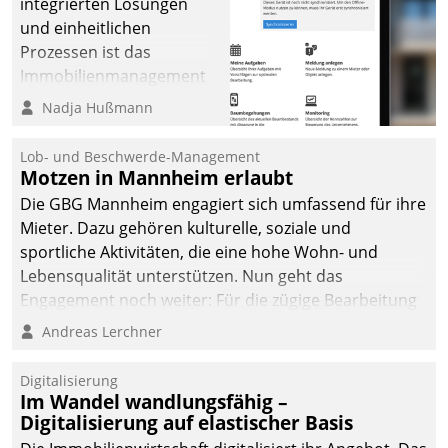
integrierten Lösungen
und einheitlichen
Prozessen ist das
Immobilienmanagement
der Bayerischen
Nadja Hußmann
Versorgungskammer im
Ressort Kapitalanlage für
Lob- und Beschwerde-Management
künftige Aufgaben und
Motzen in Mannheim erlaubt
Herausforderungen
Die GBG Mannheim engagiert sich umfassend für ihre
gerüstet.
Mieter. Dazu gehören kulturelle, soziale und
sportliche Aktivitäten, die eine hohe Wohn- und
Lebensqualität unterstützen. Nun geht das
Engagement noch weiter: Für die zügige Bearbeitung
von Beschwerden – oder Lob – richtet das
Andreas Lerchner
Unternehmen mit Datatrains Applikation fürs Lob-
und Beschwerde-Management einen eigenen Kanal
Digitalisierung
ein.
Im Wandel wandlungsfähig –
Digitalisierung auf elastischer Basis