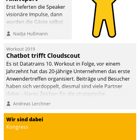
Erst lieferten die Speaker
visionäre Impulse, dann
wurden die Gäste selbst
aktiv und sammelten
Nadja Hußmann
methodisch
Vernetzungsideen fürs
Workout 2019
Quartier. Dazwischen
Chatbot trifft Cloudscout
zeigte Datatrain, was es
Es ist Datatrains 10. Workout in Folge, vor einem
Neues zu bieten hat.
Jahrzehnt hat das 20-jährige Unternehmen das erste
Anwendertreffen organisiert. Beiträge und Besucher
haben sich verdoppelt, diesmal sind viele Partner
dabei – klares Zeichen für die strategische
Fokussierung auf den Kunden.
Andreas Lerchner
Wir sind dabei
Kongress