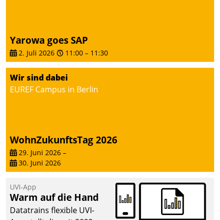
von AktivBo und
Datatrain ermöglicht
automatisiert ausgelöste,
zielgerichtete
Yarowa goes SAP
Mieterbefragungen – eine
2. Juli 2026
11:00
–
11:30
starke Grundlage für
intelligente,
Wir sind dabei
datengestützte
EUREF Campus in Berlin
Entscheidungen.
WohnZukunftsTag 2026
29. Juni 2026
–
30. Juni 2026
UVI-App
Warm auf die Hand
Datatrains flexible UVI-