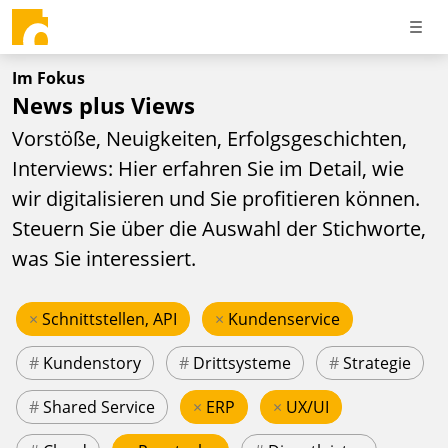
Im Fokus
News plus Views
Vorstöße, Neuigkeiten, Erfolgsgeschichten,
Interviews: Hier erfahren Sie im Detail, wie
wir digitalisieren und Sie profitieren können.
Steuern Sie über die Auswahl der Stichworte,
was Sie interessiert.
×
Schnittstellen, API
×
Kundenservice
#
Kundenstory
#
Drittsysteme
#
Strategie
#
Shared Service
×
ERP
×
UX/UI