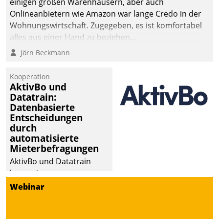
einigen großen Warenhäusern, aber auch
Onlineanbietern wie Amazon war lange Credo in der
Wohnungswirtschaft. Zugegeben, es ist komfortabel
alles aus einer Hand zu beziehen...
Jörn Beckmann
Kooperation
AktivBo und
Datatrain:
Datenbasierte
Entscheidungen
durch
automatisierte
Mieterbefragungen
AktivBo und Datatrain
kooperieren –
Immobilienunternehmen
Webinar
profitieren: Die nahtlose
Integration der Lösungen