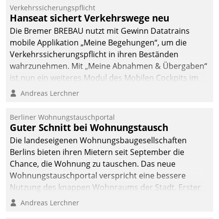
Verkehrssicherungspflicht
Hanseat sichert Verkehrswege neu
Die Bremer BREBAU nutzt mit Gewinn Datatrains
mobile Applikation „Meine Begehungen“, um die
Verkehrssicherungspflicht in ihren Beständen
wahrzunehmen. Mit „Meine Abnahmen & Übergaben“
ist nun ein weiteres Modul des Mobilen Cockpits im
Einsatz.
Andreas Lerchner
Berliner Wohnungstauschportal
Guter Schnitt bei Wohnungstausch
Die landeseigenen Wohnungsbaugesellschaften
Berlins bieten ihren Mietern seit September die
Chance, die Wohnung zu tauschen. Das neue
Wohnungstauschportal verspricht eine bessere
Nutzung des knappen Wohnraums der Stadt. Erster
Anwendungsfall für Datatrains Lösung API-Hub mit
Andreas Lerchner
Schnittstellen zu den ERP-Systemen der