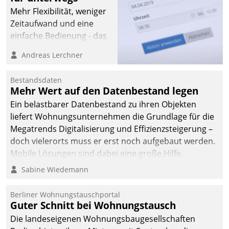
Mehr Flexibilität, weniger
Zeitaufwand und eine
einfache Bedienung - das
verspricht das aktuelle
Andreas Lerchner
Cockpit für mobile
Mitarbeiter von
Bestandsdaten
Datatrain. Die meravis
Mehr Wert auf den Datenbestand legen
Wohnungsbau- und
Ein belastbarer Datenbestand zu ihren Objekten
Immobilien GmbH hat
liefert Wohnungsunternehmen die Grundlage für die
sich dabei für den Betrieb
Megatrends Digitalisierung und Effizienzsteigerung –
der Lösung über die SAP
doch vielerorts muss er erst noch aufgebaut werden.
Cloud Platform
Mobile Lösungen sind dabei eine große Hilfe.
entschieden - als erstes
Sabine Wiedemann
Unternehmen am
Wohnungsmarkt.
Berliner Wohnungstauschportal
Guter Schnitt bei Wohnungstausch
Die landeseigenen Wohnungsbaugesellschaften