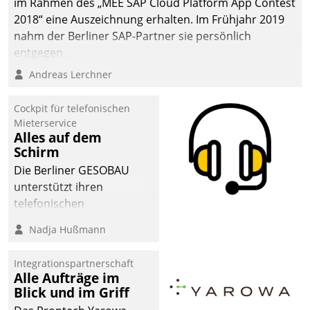
im Rahmen des „MEE SAP Cloud Platform App Contest
2018“ eine Auszeichnung erhalten. Im Frühjahr 2019
nahm der Berliner SAP-Partner sie persönlich
entgegen.
Andreas Lerchner
Cockpit für telefonischen
Mieterservice
Alles auf dem
Schirm
Die Berliner GESOBAU
unterstützt ihren
telefonischen
Mieterservice mit einem
Nadja Hußmann
digitalen Cockpit, das
situationsbezogen
Integrationspartnerschaft
passende Fragen und
Alle Aufträge im
Schlagworte auswirft.
Blick und im Griff
Eine intuitive