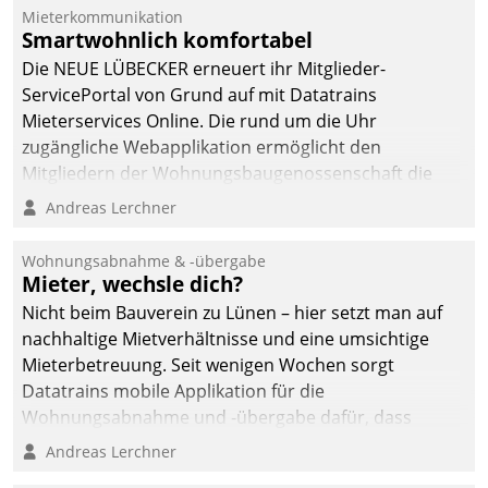
Mieterkommunikation
Smartwohnlich komfortabel
Die NEUE LÜBECKER erneuert ihr Mitglieder-
ServicePortal von Grund auf mit Datatrains
Mieterservices Online. Die rund um die Uhr
zugängliche Webapplikation ermöglicht den
Mitgliedern der Wohnungs­bau­genossenschaft die
Kontaktaufnahme per Smartphone, Tablet oder PC.
Andreas Lerchner
Wohnungsabnahme & -übergabe
Mieter, wechsle dich?
Nicht beim Bauverein zu Lünen – hier setzt man auf
nachhaltige Mietverhältnisse und eine umsichtige
Mieterbetreuung. Seit wenigen Wochen sorgt
Datatrains mobile Applikation für die
Wohnungsabnahme und -übergabe dafür, dass
Mieter wohlgeordnet kommen und, so es sein muss,
Andreas Lerchner
gehen können.