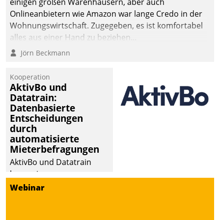
einigen großen Warenhäusern, aber auch
Onlineanbietern wie Amazon war lange Credo in der
Wohnungswirtschaft. Zugegeben, es ist komfortabel
alles aus einer Hand zu beziehen...
Jörn Beckmann
Kooperation
AktivBo und
Datatrain:
Datenbasierte
Entscheidungen
durch
automatisierte
Mieterbefragungen
AktivBo und Datatrain
kooperieren –
Immobilienunternehmen
Webinar
profitieren: Die nahtlose
Integration der Lösungen