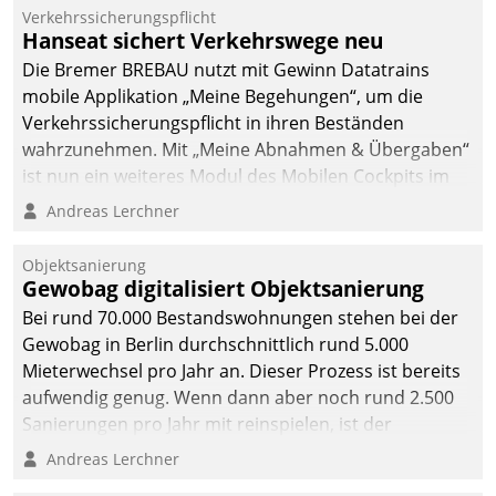
Verkehrssicherungspflicht
Hanseat sichert Verkehrswege neu
Die Bremer BREBAU nutzt mit Gewinn Datatrains
mobile Applikation „Meine Begehungen“, um die
Verkehrssicherungspflicht in ihren Beständen
wahrzunehmen. Mit „Meine Abnahmen & Übergaben“
ist nun ein weiteres Modul des Mobilen Cockpits im
Einsatz.
Andreas Lerchner
Objektsanierung
Gewobag digitalisiert Objektsanierung
Bei rund 70.000 Bestandswohnungen stehen bei der
Gewobag in Berlin durchschnittlich rund 5.000
Mieterwechsel pro Jahr an. Dieser Prozess ist bereits
aufwendig genug. Wenn dann aber noch rund 2.500
Sanierungen pro Jahr mit reinspielen, ist der
Betreuungs- und Organisationsaufwand immens. Im
Andreas Lerchner
Rahmen ihrer Digitalisierungsstrategie hat das