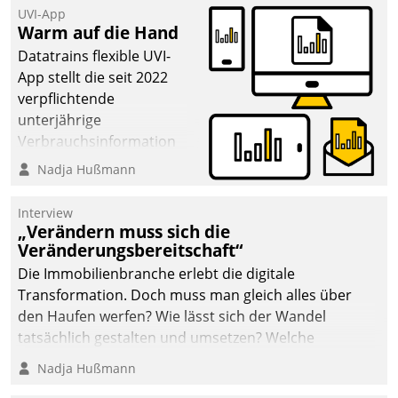
UVI-App
Warm auf die Hand
Datatrains flexible UVI-
App stellt die seit 2022
verpflichtende
unterjährige
Verbrauchsinformation
schnell, zuverlässig und
Nadja Hußmann
leicht bekömmlich bereit:
Die monatlichen
Interview
Mitteilungen zum
„Verändern muss sich die
Veränderungsbereitschaft“
Heizungs- und
Wasserverbrauch gehen
Die Immobilienbranche erlebt die digitale
automatisiert, vollständig
Transformation. Doch muss man gleich alles über
und auf Wunsch über
den Haufen werfen? Wie lässt sich der Wandel
mehrere zuvor
tatsächlich gestalten und umsetzen? Welche
festgelegte
Argumente zählen wirklich?
Nadja Hußmann
Kommunikationswege bei
den Empfängern ein.