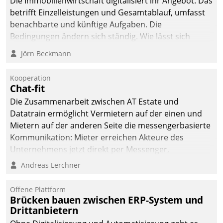
Die Immobilienwirtschaft digitalisiert ihr Angebot. Das
betrifft Einzelleistungen und Gesamtablauf, umfasst
benachbarte und künftige Aufgaben. Die
Bedingungen ändern sich ständig. Wie lässt sich
technisch die Kontrolle wahren und zugleich Freiraum
Jörn Beckmann
fürs Wachsen öffnen?
Kooperation
Chat-fit
Die Zusammenarbeit zwischen AT Estate und
Datatrain ermöglicht Vermietern auf der einen und
Mietern auf der anderen Seite die messengerbasierte
Kommunikation: Mieter erreichen Akteure des
Unternehmens jetzt direkt per Messenger,
Mitarbeiter oder Dienstleister empfangen oder
Andreas Lerchner
versenden die Nachrichten via Cockpit.
Offene Plattform
Brücken bauen zwischen ERP-System und
Drittanbietern