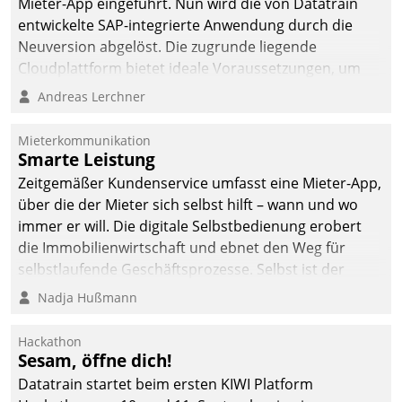
Mieter-App eingeführt. Nun wird die von Datatrain
entwickelte SAP-integrierte Anwendung durch die
Neuversion abgelöst. Die zugrunde liegende
Cloudplattform bietet ideale Voraussetzungen, um
die Funktionalität der App zu erweitern und weitere
Andreas Lerchner
innovative Apps, auch von Drittanbietern, in SAP zu
integrieren.
Mieterkommunikation
Smarte Leistung
Zeitgemäßer Kundenservice umfasst eine Mieter-App,
über die der Mieter sich selbst hilft – wann und wo
immer er will. Die digitale Selbstbedienung erobert
die Immobilienwirtschaft und ebnet den Weg für
selbstlaufende Geschäftsprozesse. Selbst ist der
Kunde und smart der Serviceanbieter.
Nadja Hußmann
Hackathon
Sesam, öffne dich!
Datatrain startet beim ersten KIWI Platform