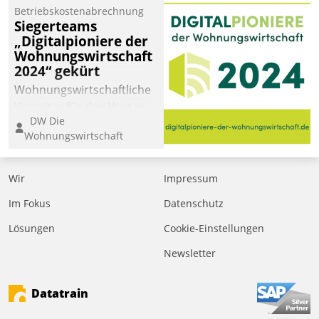
Betriebskostenabrechnung
Siegerteams
„Digitalpioniere der
Wohnungswirtschaft
2024“ gekürt
Wohnungswirtschaftliche
Vorreiter für den Weg in
DW Die
eine digitale Zukunft zu
Wohnungswirtschaft
finden, ist das Ziel des
Awards „Digitalpioniere
der
Wir
Impressum
Wohnungswirtschaft“.
Im Fokus
Datenschutz
Bewerben können sich
dafür ein Team
Lösungen
Cookie-Einstellungen
bestehend aus
Newsletter
Wohnungsunternehmen
und PropTech.
Datatrain