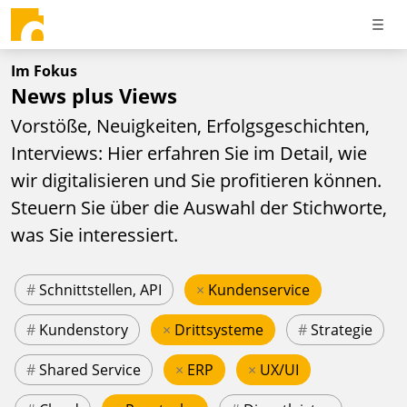
Im Fokus
News plus Views
Vorstöße, Neuigkeiten, Erfolgsgeschichten,
Interviews: Hier erfahren Sie im Detail, wie
wir digitalisieren und Sie profitieren können.
Steuern Sie über die Auswahl der Stichworte,
was Sie interessiert.
#
Schnittstellen, API
×
Kundenservice
#
Kundenstory
×
Drittsysteme
#
Strategie
#
Shared Service
×
ERP
×
UX/UI