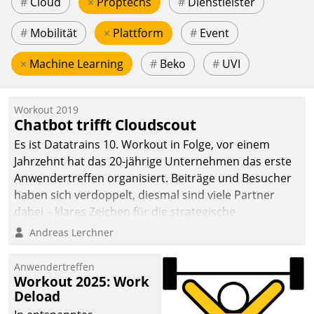
#
Cloud
×
Proptechs
#
Dienstleister
#
Mobilität
×
Plattform
#
Event
×
Machine Learning
#
Beko
#
UVI
Workout 2019
Chatbot trifft Cloudscout
Es ist Datatrains 10. Workout in Folge, vor einem
Jahrzehnt hat das 20-jährige Unternehmen das erste
Anwendertreffen organisiert. Beiträge und Besucher
haben sich verdoppelt, diesmal sind viele Partner
dabei – klares Zeichen für die strategische
Fokussierung auf den Kunden.
Andreas Lerchner
Anwendertreffen
Workout 2025: Work
Deload