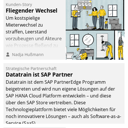
befolgt werden.
Kunden-Story
Fliegender Wechsel
Um kostspielige
Mieterwechsel zu
straffen, Leerstand
vorzubeugen und Akteure
wie Prozesse fließend zu
vernetzen, nutzt die
Nadja Hußmann
Berliner Gewobag seit
Jahresbeginn eine
Strategische Partnerschaft
Überblick, Einsicht und
Datatrain ist SAP Partner
Eingriff bietende Lösung.
Datatrain ist dem SAP PartnerEdge Programm
Zur Entwicklung setzte
beigetreten und wird nun eigene Lösungen auf der
man auf
SAP HANA Cloud Platform entwickeln – und diese
Cloudtechnologie,
über den SAP Store vertreiben. Diese
bewährte und Startup-
Technologieplattform bietet viele Möglichkeiten für
Partner sowie erstmals
noch innovativere Lösungen – auch als Software-as-a-
agile Projektmethoden.
Service (SaaS).