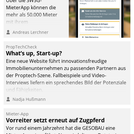
Über die SWSG-
die Bereitschaft, sich zu überprüfen, zu hinterfragen
MieterApp können die
und zu verändern.
mehr als 50.000 Mieter
mit ihrem
Wohnungsunternehmen
Andreas Lerchner
kommunizieren, auf dem
Laufenden bleiben, Daten
PropTechCheck
einsehen und ändern
What’s up, Start-up?
oder
Eine neue Website führt innovationsfreudige
Schadensmeldungen
Immobilienunternehmen zu passenden Partnern aus
abgeben – rund um die
der Proptech-Szene. Fallbeispiele und Video-
Uhr.
Interviews liefern ein sprechendes Bild der Potenziale
und Fähigkeiten.
Nadja Hußmann
Mieter-App
Vorreiter setzt erneut auf Zugpferd
Vor rund einem Jahrzehnt hat die GESOBAU eine