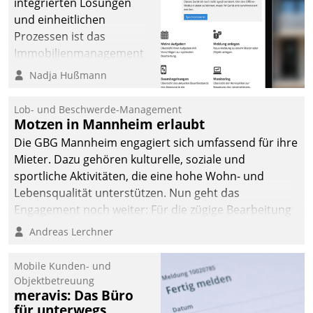
integrierten Lösungen
und einheitlichen
Prozessen ist das
Immobilienmanagement
der Bayerischen
Nadja Hußmann
Versorgungskammer im
Ressort Kapitalanlage für
Lob- und Beschwerde-Management
künftige Aufgaben und
Motzen in Mannheim erlaubt
Herausforderungen
Die GBG Mannheim engagiert sich umfassend für ihre
gerüstet.
Mieter. Dazu gehören kulturelle, soziale und
sportliche Aktivitäten, die eine hohe Wohn- und
Lebensqualität unterstützen. Nun geht das
Engagement noch weiter: Für die zügige Bearbeitung
von Beschwerden – oder Lob – richtet das
Andreas Lerchner
Unternehmen mit Datatrains Applikation fürs Lob-
und Beschwerde-Management einen eigenen Kanal
Mobile Kunden- und
ein.
Objektbetreuung
meravis: Das Büro
für unterwegs