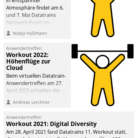
In entspannter
Atmosphäre findet am 6.
und 7. Mai Datatrains
Netzwerk-Event im
Kunden- und Partnerkreis
Nadja Hußmann
statt. Zentrale Frage: Wie
lassen sich
Anwendertreffen
Mammutprojekte
Workout 2022:
meistern und Workloads
Höhenflüge zur
Cloud
wuppen – bei zunehmend
anspruchsvollen
Beim virtuellen Datatrain-
Aufgaben und
Anwendertreffen am 27.
abnehmendem
April 2022 erhielten die
Nachwuchs?
Teilnehmerinnen und
Andreas Lerchner
Teilnehmer kurzweilige
Einblicke in innovative
Anwendertreffen
Cloud-Strategien und -
Workout 2021: Digital Diversity
Lösungen mit hohem
Am 28. April 2021 fand Datatrains 11. Workout statt,
Zukunftspotenzial.