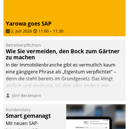
von AktivBo und
Datatrain ermöglicht
automatisiert ausgelöste,
zielgerichtete
Yarowa goes SAP
Mieterbefragungen – eine
2. Juli 2026
11:00
–
11:30
starke Grundlage für
intelligente,
Betreiberpflichten
datengestützte
Wie Sie vermeiden, den Bock zum Gärtner
Entscheidungen.
zu machen
In der Immobilienbranche gibt es vermutlich kaum
eine gängigere Phrase als „Eigentum verpflichtet“ –
denn die steht bereits im Grundgesetz. Das klingt
einfach und eindeutig, ist aber alles andere, wie
Branchenbeschäftigte wissen. Denn mit der
Jörn Beckmann
Verantwortung folgen Verpflichtungen.
Kundenstory
Smart gemanagt
Mit neuen SAP-