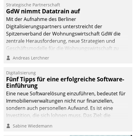
kommunale Wohnungsbauunternehmen daher
Strategische Partnerschaft
gemeinsam mit der Berliner Datatrain GmbH den
GdW nimmt Datatrain auf
Teilprozess der Objektsanierung digitalisiert.
Mit der Aufnahme des Berliner
Digitalisierungspartners unterstreicht der
Spitzenverband der Wohnungswirtschaft GdW die
zentrale Herausforderung, neue Strategien und
Geschäftsmodelle für die Wohnungswirtschaft zu
entwickeln.
Andreas Lerchner
Digitalisierung
Fünf Tipps für eine erfolgreiche Software-
Einführung
Eine neue Softwarelösung einzuführen, bedeutet für
Immobilienverwaltungen nicht nur finanziellen,
sondern auch personellen Aufwand. Es ist eine
Investition, die sich lohnen muss. Das Ziel: die
nachhaltige Optimierung der Geschäftsabläufe. Damit
Sabine Wiedemann
dieses Ziel erreicht wird, sollten einige Grundregeln