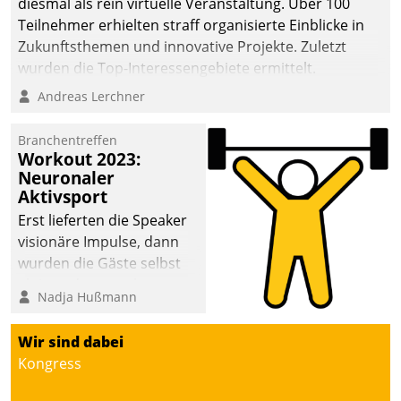
diesmal als rein virtuelle Veranstaltung. Über 100
Teilnehmer erhielten straff organisierte Einblicke in
Zukunftsthemen und innovative Projekte. Zuletzt
wurden die Top-Interessengebiete ermittelt.
Andreas Lerchner
Branchentreffen
Workout 2023:
Neuronaler
Aktivsport
Erst lieferten die Speaker
visionäre Impulse, dann
wurden die Gäste selbst
aktiv und sammelten
Nadja Hußmann
methodisch
Vernetzungsideen fürs
Wir sind dabei
Quartier. Dazwischen
Kongress
zeigte Datatrain, was es
Neues zu bieten hat.