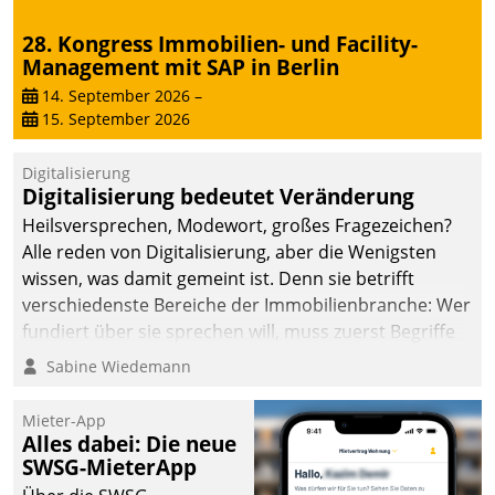
28. Kongress Immobilien- und Facility-
Management mit SAP in Berlin
14. September 2026
–
15. September 2026
Digitalisierung
Digitalisierung bedeutet Veränderung
Heilsversprechen, Modewort, großes Fragezeichen?
Alle reden von Digitalisierung, aber die Wenigsten
wissen, was damit gemeint ist. Denn sie betrifft
verschiedenste Bereiche der Immobilienbranche: Wer
fundiert über sie sprechen will, muss zuerst Begriffe
klären. Ein Aspekt ist die betriebliche Optimierung:
Sabine Wiedemann
Moderne Softwarelösungen ermöglichen große
Einsparungen durch optimierte und automatisierte
Mieter-App
Prozesse. Doch man darf nicht zu viel erwarten: Allein
Alles dabei: Die neue
SWSG-MieterApp
mit der Einführung einer neuen Software ist es nicht
getan. Die Digitalisierung erfordert von Unternehmen