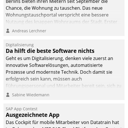
Berlins bieten ihren Mietern seit September die
Chance, die Wohnung zu tauschen. Das neue
Wohnungstauschportal verspricht eine bessere
Nutzung des knappen Wohnraums der Stadt. Erster
Anwendungsfall für Datatrains Lösung API-Hub mit
Andreas Lerchner
Schnittstellen zu den ERP-Systemen der
Unternehmen.
Digitalisierung
Da hilft die beste Software nichts
Geht es um Digitalisierung, denken viele zuerst an
innovative Softwarelösungen, automatisierte
Prozesse und modernste Technik. Doch damit sie
erfolgreich sein kann, müssen auch
Führungspersonal und Mitarbeiter bereit sein, sich zu
verändern und anzupassen, sonst werden sie an ihr
Sabine Wiedemann
scheitern.
SAP App Contest
Ausgezeichnete App
Das Cockpit für mobile Mitarbeiter von Datatrain hat