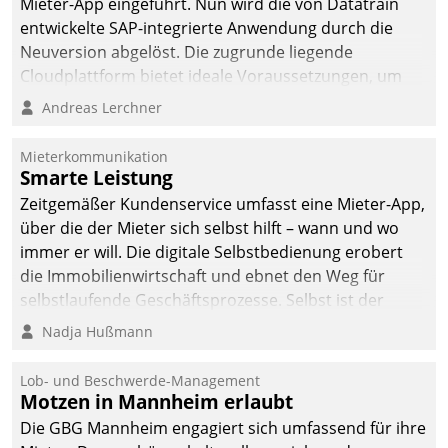
Mieter-App eingeführt. Nun wird die von Datatrain
Dialogführung ermöglicht
entwickelte SAP-integrierte Anwendung durch die
dem externen
Neuversion abgelöst. Die zugrunde liegende
Serviceteam, Anrufe von
Cloudplattform bietet ideale Voraussetzungen, um
Mietenden zügiger und
die Funktionalität der App zu erweitern und weitere
Andreas Lerchner
effizienter zu bearbeiten.
innovative Apps, auch von Drittanbietern, in SAP zu
integrieren.
Mieterkommunikation
Smarte Leistung
Zeitgemäßer Kundenservice umfasst eine Mieter-App,
über die der Mieter sich selbst hilft – wann und wo
immer er will. Die digitale Selbstbedienung erobert
die Immobilienwirtschaft und ebnet den Weg für
selbstlaufende Geschäftsprozesse. Selbst ist der
Kunde und smart der Serviceanbieter.
Nadja Hußmann
Lob- und Beschwerde-Management
Motzen in Mannheim erlaubt
Die GBG Mannheim engagiert sich umfassend für ihre