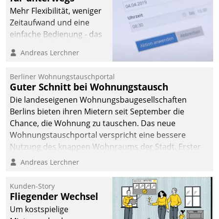
Mehr Flexibilität, weniger
Zeitaufwand und eine
einfache Bedienung - das
verspricht das aktuelle
Andreas Lerchner
Cockpit für mobile
Mitarbeiter von
Berliner Wohnungstauschportal
Datatrain. Die meravis
Guter Schnitt bei Wohnungstausch
Wohnungsbau- und
Die landeseigenen Wohnungsbaugesellschaften
Immobilien GmbH hat
Berlins bieten ihren Mietern seit September die
sich dabei für den Betrieb
Chance, die Wohnung zu tauschen. Das neue
der Lösung über die SAP
Wohnungstauschportal verspricht eine bessere
Cloud Platform
Nutzung des knappen Wohnraums der Stadt. Erster
entschieden - als erstes
Anwendungsfall für Datatrains Lösung API-Hub mit
Andreas Lerchner
Unternehmen am
Schnittstellen zu den ERP-Systemen der
Wohnungsmarkt.
Unternehmen.
Kunden-Story
Fliegender Wechsel
Um kostspielige