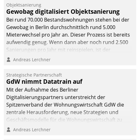
Objektsanierung
Gewobag digitalisiert Objektsanierung
Bei rund 70.000 Bestandswohnungen stehen bei der
Gewobag in Berlin durchschnittlich rund 5.000
Mieterwechsel pro Jahr an. Dieser Prozess ist bereits
aufwendig genug. Wenn dann aber noch rund 2.500
Sanierungen pro Jahr mit reinspielen, ist der
Betreuungs- und Organisationsaufwand immens. Im
Andreas Lerchner
Rahmen ihrer Digitalisierungsstrategie hat das
kommunale Wohnungsbauunternehmen daher
Strategische Partnerschaft
gemeinsam mit der Berliner Datatrain GmbH den
GdW nimmt Datatrain auf
Teilprozess der Objektsanierung digitalisiert.
Mit der Aufnahme des Berliner
Digitalisierungspartners unterstreicht der
Spitzenverband der Wohnungswirtschaft GdW die
zentrale Herausforderung, neue Strategien und
Geschäftsmodelle für die Wohnungswirtschaft zu
entwickeln.
Andreas Lerchner