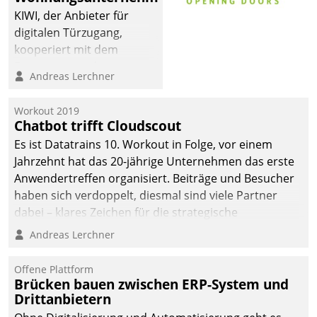
KIWI, der Anbieter für
digitalen Türzugang,
kooperiert mit dem
Beratungs- und
Andreas Lerchner
Softwareentwicklungshaus
Datatrain.
Workout 2019
Chatbot trifft Cloudscout
Es ist Datatrains 10. Workout in Folge, vor einem
Jahrzehnt hat das 20-jährige Unternehmen das erste
Anwendertreffen organisiert. Beiträge und Besucher
haben sich verdoppelt, diesmal sind viele Partner
dabei – klares Zeichen für die strategische
Fokussierung auf den Kunden.
Andreas Lerchner
Offene Plattform
Brücken bauen zwischen ERP-System und
Drittanbietern