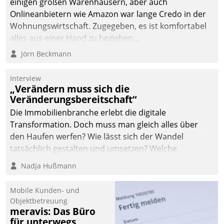
einigen großen Warenhäusern, aber auch
die Bereitschaft, sich zu überprüfen, zu hinterfragen
Onlineanbietern wie Amazon war lange Credo in der
und zu verändern.
Wohnungswirtschaft. Zugegeben, es ist komfortabel
alles aus einer Hand zu beziehen...
Jörn Beckmann
Interview
„Verändern muss sich die
Veränderungsbereitschaft“
Die Immobilienbranche erlebt die digitale
Transformation. Doch muss man gleich alles über
den Haufen werfen? Wie lässt sich der Wandel
tatsächlich gestalten und umsetzen? Welche
Argumente zählen wirklich?
Nadja Hußmann
Mobile Kunden- und
Objektbetreuung
meravis: Das Büro
für unterwegs