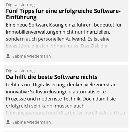
Digitalisierung
Fünf Tipps für eine erfolgreiche Software-
Einführung
Eine neue Softwarelösung einzuführen, bedeutet für
Immobilienverwaltungen nicht nur finanziellen,
sondern auch personellen Aufwand. Es ist eine
Investition, die sich lohnen muss. Das Ziel: die
nachhaltige Optimierung der Geschäftsabläufe. Damit
Sabine Wiedemann
dieses Ziel erreicht wird, sollten einige Grundregeln
befolgt werden.
Digitalisierung
Da hilft die beste Software nichts
Geht es um Digitalisierung, denken viele zuerst an
innovative Softwarelösungen, automatisierte
Prozesse und modernste Technik. Doch damit sie
erfolgreich sein kann, müssen auch
Führungspersonal und Mitarbeiter bereit sein, sich zu
verändern und anzupassen, sonst werden sie an ihr
Sabine Wiedemann
scheitern.