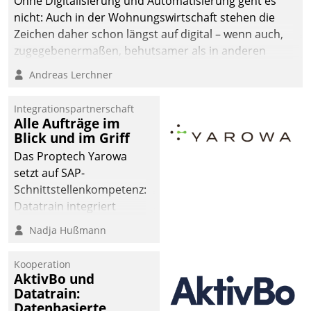
Ohne Digitalisierung und Automatisierung geht es
nicht: Auch in der Wohnungswirtschaft stehen die
Zeichen daher schon längst auf digital – wenn auch,
zugegebenermaßen, behutsamer als in anderen
Branchen.
Andreas Lerchner
Integrationspartnerschaft
Alle Aufträge im
Blick und im Griff
Das Proptech Yarowa
setzt auf SAP-
Schnittstellenkompetenz:
Datatrain integriert
Yarowas Portal zur
Nadja Hußmann
Vergabe und Verwaltung
von Aufträgen der
Kooperation
operativen
AktivBo und
Instandhaltung in die
Datatrain:
Datenbasierte
SAP-Systemlandschaft