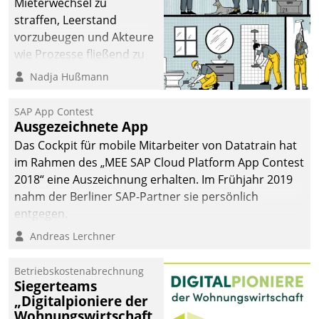
Mieterwechsel zu
straffen, Leerstand
vorzubeugen und Akteure
wie Prozesse fließend zu
vernetzen, nutzt die
Nadja Hußmann
Berliner Gewobag seit
Jahresbeginn eine
SAP App Contest
Überblick, Einsicht und
Ausgezeichnete App
Eingriff bietende Lösung.
Das Cockpit für mobile Mitarbeiter von Datatrain hat
Zur Entwicklung setzte
im Rahmen des „MEE SAP Cloud Platform App Contest
man auf
2018“ eine Auszeichnung erhalten. Im Frühjahr 2019
Cloudtechnologie,
nahm der Berliner SAP-Partner sie persönlich
bewährte und Startup-
entgegen.
Partner sowie erstmals
Andreas Lerchner
agile Projektmethoden.
Betriebskostenabrechnung
Siegerteams
„Digitalpioniere der
Wohnungswirtschaft