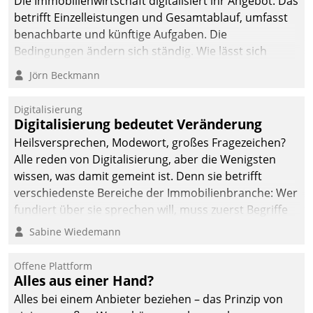
Die Immobilienwirtschaft digitalisiert ihr Angebot. Das
betrifft Einzelleistungen und Gesamtablauf, umfasst
benachbarte und künftige Aufgaben. Die
Bedingungen ändern sich ständig. Wie lässt sich
technisch die Kontrolle wahren und zugleich Freiraum
Jörn Beckmann
fürs Wachsen öffnen?
Digitalisierung
Digitalisierung bedeutet Veränderung
Heilsversprechen, Modewort, großes Fragezeichen?
Alle reden von Digitalisierung, aber die Wenigsten
wissen, was damit gemeint ist. Denn sie betrifft
verschiedenste Bereiche der Immobilienbranche: Wer
fundiert über sie sprechen will, muss zuerst Begriffe
klären. Ein Aspekt ist die betriebliche Optimierung:
Sabine Wiedemann
Moderne Softwarelösungen ermöglichen große
Einsparungen durch optimierte und automatisierte
Offene Plattform
Prozesse. Doch man darf nicht zu viel erwarten: Allein
Alles aus einer Hand?
mit der Einführung einer neuen Software ist es nicht
Alles bei einem Anbieter beziehen – das Prinzip von
getan. Die Digitalisierung erfordert von Unternehmen