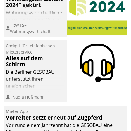
2024“ gekürt
Wohnungswirtschaftliche
Vorreiter für den Weg in
DW Die
eine digitale Zukunft zu
Wohnungswirtschaft
finden, ist das Ziel des
Awards „Digitalpioniere
Cockpit für telefonischen
der
Mieterservice
Wohnungswirtschaft“.
Alles auf dem
Bewerben können sich
Schirm
dafür ein Team
Die Berliner GESOBAU
bestehend aus
unterstützt ihren
Wohnungsunternehmen
telefonischen
und PropTech.
Mieterservice mit einem
Nadja Hußmann
digitalen Cockpit, das
situationsbezogen
Mieter-App
passende Fragen und
Vorreiter setzt erneut auf Zugpferd
Schlagworte auswirft.
Vor rund einem Jahrzehnt hat die GESOBAU eine
Eine intuitive