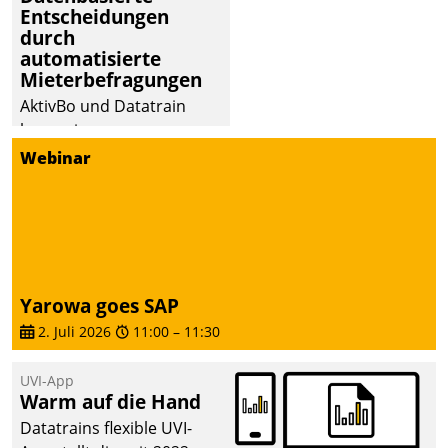
Entscheidungen
deutscher
durch
Wohnungsunternehmen
automatisierte
– und beschleunigt damit
Mieterbefragungen
den Weg vom
AktivBo und Datatrain
Mieteranliegen zum
kooperieren –
Dienstleisterauftrag.
Immobilienunternehmen
Webinar
profitieren: Die nahtlose
Integration der Lösungen
von AktivBo und
Datatrain ermöglicht
automatisiert ausgelöste,
zielgerichtete
Yarowa goes SAP
Mieterbefragungen – eine
2. Juli 2026
11:00
–
11:30
starke Grundlage für
intelligente,
UVI-App
datengestützte
Warm auf die Hand
Entscheidungen.
Datatrains flexible UVI-