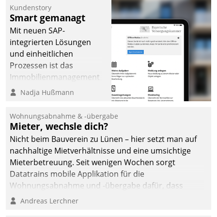
Kundenstory
Smart gemanagt
Mit neuen SAP-
integrierten Lösungen
und einheitlichen
Prozessen ist das
Immobilienmanagement
der Bayerischen
Nadja Hußmann
Versorgungskammer im
Ressort Kapitalanlage für
Wohnungsabnahme & -übergabe
künftige Aufgaben und
Mieter, wechsle dich?
Herausforderungen
Nicht beim Bauverein zu Lünen – hier setzt man auf
gerüstet.
nachhaltige Mietverhältnisse und eine umsichtige
Mieterbetreuung. Seit wenigen Wochen sorgt
Datatrains mobile Applikation für die
Wohnungsabnahme und -übergabe dafür, dass
Mieter wohlgeordnet kommen und, so es sein muss,
Andreas Lerchner
gehen können.