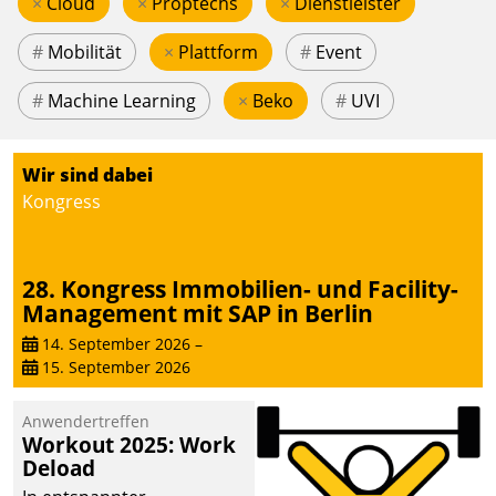
×
Cloud
×
Proptechs
×
Dienstleister
#
Mobilität
×
Plattform
#
Event
#
Machine Learning
×
Beko
#
UVI
Wir sind dabei
Kongress
28. Kongress Immobilien- und Facility-
Management mit SAP in Berlin
14. September 2026
–
15. September 2026
Anwendertreffen
Workout 2025: Work
Deload