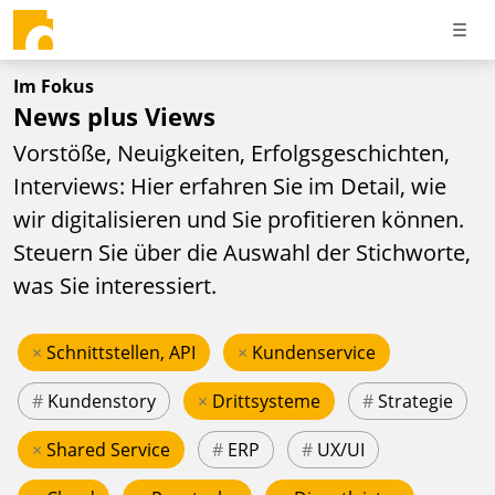
Im Fokus
News plus Views
Vorstöße, Neuigkeiten, Erfolgsgeschichten,
Interviews: Hier erfahren Sie im Detail, wie
wir digitalisieren und Sie profitieren können.
Steuern Sie über die Auswahl der Stichworte,
was Sie interessiert.
×
Schnittstellen, API
×
Kundenservice
#
Kundenstory
×
Drittsysteme
#
Strategie
×
Shared Service
#
ERP
#
UX/UI