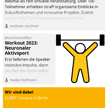
diesmal als rein virtuelle Veranstaltung. Über 100
Teilnehmer erhielten straff organisierte Einblicke in
Zukunftsthemen und innovative Projekte. Zuletzt
wurden die Top-Interessengebiete ermittelt.
Andreas Lerchner
Branchentreffen
Workout 2023:
Neuronaler
Aktivsport
Erst lieferten die Speaker
visionäre Impulse, dann
wurden die Gäste selbst
aktiv und sammelten
Nadja Hußmann
methodisch
Vernetzungsideen fürs
Wir sind dabei
Quartier. Dazwischen
EUREF Campus in Berlin
zeigte Datatrain, was es
Neues zu bieten hat.