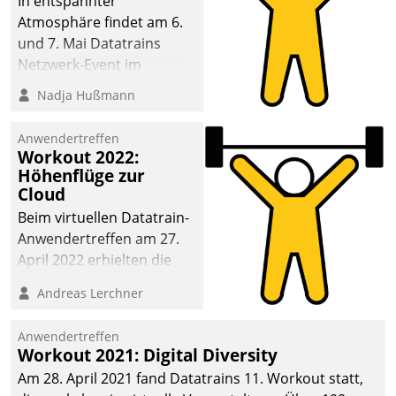
In entspannter
Atmosphäre findet am 6.
und 7. Mai Datatrains
Netzwerk-Event im
Kunden- und Partnerkreis
Nadja Hußmann
statt. Zentrale Frage: Wie
lassen sich
Anwendertreffen
Mammutprojekte
Workout 2022:
meistern und Workloads
Höhenflüge zur
Cloud
wuppen – bei zunehmend
anspruchsvollen
Beim virtuellen Datatrain-
Aufgaben und
Anwendertreffen am 27.
abnehmendem
April 2022 erhielten die
Nachwuchs?
Teilnehmerinnen und
Andreas Lerchner
Teilnehmer kurzweilige
Einblicke in innovative
Anwendertreffen
Cloud-Strategien und -
Workout 2021: Digital Diversity
Lösungen mit hohem
Am 28. April 2021 fand Datatrains 11. Workout statt,
Zukunftspotenzial.