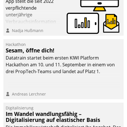
App stellt die seit 2022
verpflichtende
unterjährige
Verbrauchsinformation
schnell, zuverlässig und
Nadja Hußmann
leicht bekömmlich bereit:
Die monatlichen
Hackathon
Mitteilungen zum
Sesam, öffne dich!
Heizungs- und
Datatrain startet beim ersten KIWI Platform
Wasserverbrauch gehen
Hackathon am 10. und 11. September in einem von
automatisiert, vollständig
drei PropTech-Teams und landet auf Platz 1.
und auf Wunsch über
mehrere zuvor
festgelegte
Andreas Lerchner
Kommunikationswege bei
den Empfängern ein.
Digitalisierung
Im Wandel wandlungsfähig –
Digitalisierung auf elastischer Basis