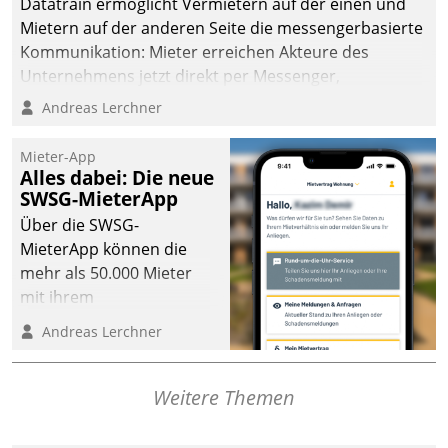
Datatrain ermöglicht Vermietern auf der einen und
Mietern auf der anderen Seite die messengerbasierte
Kommunikation: Mieter erreichen Akteure des
Unternehmens jetzt direkt per Messenger,
Mitarbeiter oder Dienstleister empfangen oder
Andreas Lerchner
versenden die Nachrichten via Cockpit.
Mieter-App
Alles dabei: Die neue
SWSG-MieterApp
Über die SWSG-
MieterApp können die
mehr als 50.000 Mieter
mit ihrem
Wohnungsunternehmen
Andreas Lerchner
kommunizieren, auf dem
Laufenden bleiben, Daten
einsehen und ändern
Weitere Themen
oder
Schadensmeldungen