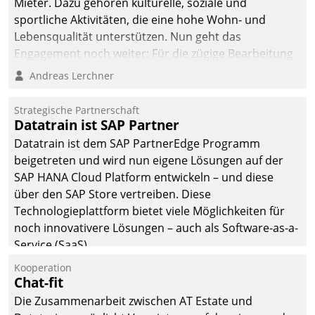
Mieter. Dazu gehören kulturelle, soziale und
sportliche Aktivitäten, die eine hohe Wohn- und
Lebensqualität unterstützen. Nun geht das
Engagement noch weiter: Für die zügige Bearbeitung
von Beschwerden – oder Lob – richtet das
Andreas Lerchner
Unternehmen mit Datatrains Applikation fürs Lob-
und Beschwerde-Management einen eigenen Kanal
Strategische Partnerschaft
ein.
Datatrain ist SAP Partner
Datatrain ist dem SAP PartnerEdge Programm
beigetreten und wird nun eigene Lösungen auf der
SAP HANA Cloud Platform entwickeln – und diese
über den SAP Store vertreiben. Diese
Technologieplattform bietet viele Möglichkeiten für
noch innovativere Lösungen – auch als Software-as-a-
Service (SaaS).
Kooperation
Chat-fit
Die Zusammenarbeit zwischen AT Estate und