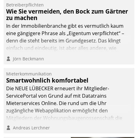
Betreiberpflichten
abgeben – rund um die
Wie Sie vermeiden, den Bock zum Gärtner
Uhr.
zu machen
In der Immobilienbranche gibt es vermutlich kaum
eine gängigere Phrase als „Eigentum verpflichtet“ –
denn die steht bereits im Grundgesetz. Das klingt
einfach und eindeutig, ist aber alles andere, wie
Branchenbeschäftigte wissen. Denn mit der
Jörn Beckmann
Verantwortung folgen Verpflichtungen.
Mieterkommunikation
Smartwohnlich komfortabel
Die NEUE LÜBECKER erneuert ihr Mitglieder-
ServicePortal von Grund auf mit Datatrains
Mieterservices Online. Die rund um die Uhr
zugängliche Webapplikation ermöglicht den
Mitgliedern der Wohnungs­bau­genossenschaft die
Kontaktaufnahme per Smartphone, Tablet oder PC.
Andreas Lerchner