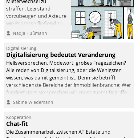
Mieterwechsel zu
straffen, Leerstand
vorzubeugen und Akteure
wie Prozesse fließend zu
vernetzen, nutzt die
Nadja Hußmann
Berliner Gewobag seit
Jahresbeginn eine
Digitalisierung
Überblick, Einsicht und
Digitalisierung bedeutet Veränderung
Eingriff bietende Lösung.
Heilsversprechen, Modewort, großes Fragezeichen?
Zur Entwicklung setzte
Alle reden von Digitalisierung, aber die Wenigsten
man auf
wissen, was damit gemeint ist. Denn sie betrifft
Cloudtechnologie,
verschiedenste Bereiche der Immobilienbranche: Wer
bewährte und Startup-
fundiert über sie sprechen will, muss zuerst Begriffe
Partner sowie erstmals
klären. Ein Aspekt ist die betriebliche Optimierung:
Sabine Wiedemann
agile Projektmethoden.
Moderne Softwarelösungen ermöglichen große
Einsparungen durch optimierte und automatisierte
Kooperation
Prozesse. Doch man darf nicht zu viel erwarten: Allein
Chat-fit
mit der Einführung einer neuen Software ist es nicht
Die Zusammenarbeit zwischen AT Estate und
getan. Die Digitalisierung erfordert von Unternehmen