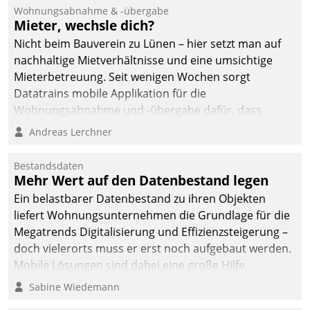
Ressort Kapitalanlage für
Wohnungsabnahme & -übergabe
künftige Aufgaben und
Mieter, wechsle dich?
Herausforderungen
Nicht beim Bauverein zu Lünen – hier setzt man auf
gerüstet.
nachhaltige Mietverhältnisse und eine umsichtige
Mieterbetreuung. Seit wenigen Wochen sorgt
Datatrains mobile Applikation für die
Wohnungsabnahme und -übergabe dafür, dass
Mieter wohlgeordnet kommen und, so es sein muss,
Andreas Lerchner
gehen können.
Bestandsdaten
Mehr Wert auf den Datenbestand legen
Ein belastbarer Datenbestand zu ihren Objekten
liefert Wohnungsunternehmen die Grundlage für die
Megatrends Digitalisierung und Effizienzsteigerung –
doch vielerorts muss er erst noch aufgebaut werden.
Mobile Lösungen sind dabei eine große Hilfe.
Sabine Wiedemann