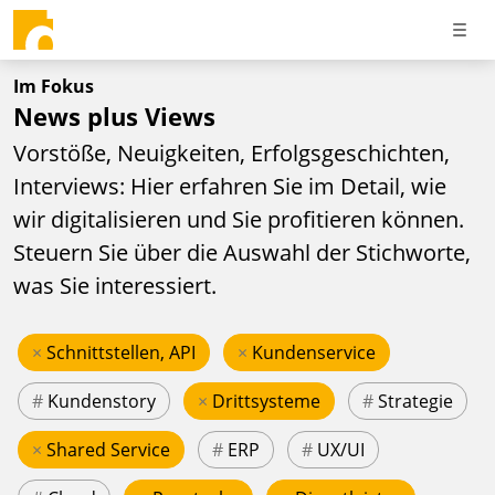
Im Fokus
News plus Views
Vorstöße, Neuigkeiten, Erfolgsgeschichten,
Interviews: Hier erfahren Sie im Detail, wie
wir digitalisieren und Sie profitieren können.
Steuern Sie über die Auswahl der Stichworte,
was Sie interessiert.
×
Schnittstellen, API
×
Kundenservice
#
Kundenstory
×
Drittsysteme
#
Strategie
×
Shared Service
#
ERP
#
UX/UI