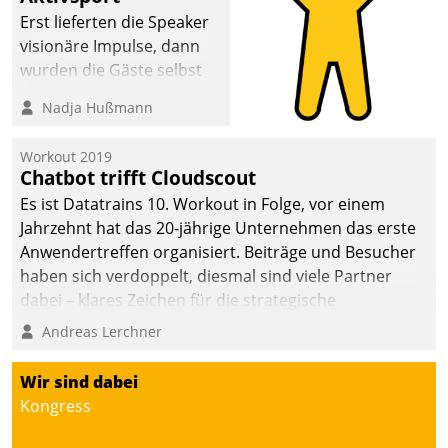
Erst lieferten die Speaker
visionäre Impulse, dann
wurden die Gäste selbst
aktiv und sammelten
Nadja Hußmann
methodisch
Vernetzungsideen fürs
Workout 2019
Quartier. Dazwischen
Chatbot trifft Cloudscout
zeigte Datatrain, was es
Es ist Datatrains 10. Workout in Folge, vor einem
Neues zu bieten hat.
Jahrzehnt hat das 20-jährige Unternehmen das erste
Anwendertreffen organisiert. Beiträge und Besucher
haben sich verdoppelt, diesmal sind viele Partner
dabei – klares Zeichen für die strategische
Fokussierung auf den Kunden.
Andreas Lerchner
Wir sind dabei
Kongress