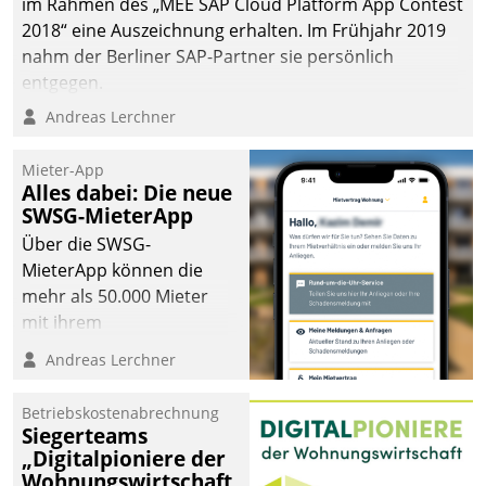
im Rahmen des „MEE SAP Cloud Platform App Contest
2018“ eine Auszeichnung erhalten. Im Frühjahr 2019
nahm der Berliner SAP-Partner sie persönlich
entgegen.
Andreas Lerchner
Mieter-App
Alles dabei: Die neue
SWSG-MieterApp
Über die SWSG-
MieterApp können die
mehr als 50.000 Mieter
mit ihrem
Wohnungsunternehmen
Andreas Lerchner
kommunizieren, auf dem
Laufenden bleiben, Daten
Betriebskostenabrechnung
einsehen und ändern
Siegerteams
oder
„Digitalpioniere der
Wohnungswirtschaft
Schadensmeldungen