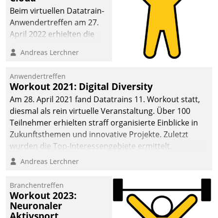
anspruchsvollen
Beim virtuellen Datatrain-
Aufgaben und
Anwendertreffen am 27.
abnehmendem
April 2022 erhielten die
Nachwuchs?
Teilnehmerinnen und
Andreas Lerchner
Teilnehmer kurzweilige
Einblicke in innovative
Anwendertreffen
Cloud-Strategien und -
Workout 2021: Digital Diversity
Lösungen mit hohem
Am 28. April 2021 fand Datatrains 11. Workout statt,
Zukunftspotenzial.
diesmal als rein virtuelle Veranstaltung. Über 100
Teilnehmer erhielten straff organisierte Einblicke in
Zukunftsthemen und innovative Projekte. Zuletzt
wurden die Top-Interessengebiete ermittelt.
Andreas Lerchner
Branchentreffen
Workout 2023:
Neuronaler
Aktivsport