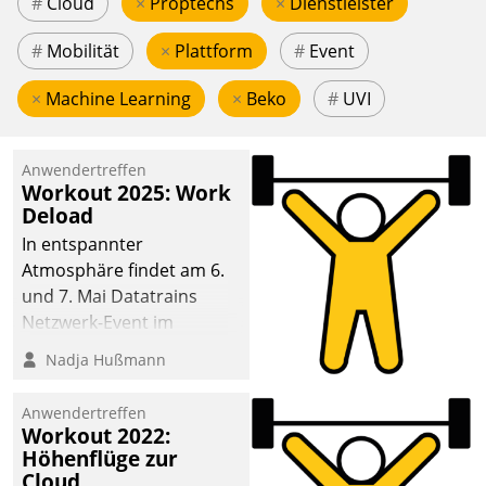
#
Cloud
×
Proptechs
×
Dienstleister
#
Mobilität
×
Plattform
#
Event
×
Machine Learning
×
Beko
#
UVI
Anwendertreffen
Workout 2025: Work
Deload
In entspannter
Atmosphäre findet am 6.
und 7. Mai Datatrains
Netzwerk-Event im
Kunden- und Partnerkreis
Nadja Hußmann
statt. Zentrale Frage: Wie
lassen sich
Anwendertreffen
Mammutprojekte
Workout 2022:
meistern und Workloads
Höhenflüge zur
Cloud
wuppen – bei zunehmend