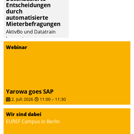
Entscheidungen
deutscher
durch
Wohnungsunternehmen
automatisierte
– und beschleunigt damit
Mieterbefragungen
den Weg vom
AktivBo und Datatrain
Mieteranliegen zum
kooperieren –
Dienstleisterauftrag.
Immobilienunternehmen
Webinar
profitieren: Die nahtlose
Integration der Lösungen
von AktivBo und
Datatrain ermöglicht
automatisiert ausgelöste,
zielgerichtete
Yarowa goes SAP
Mieterbefragungen – eine
2. Juli 2026
11:00
–
11:30
starke Grundlage für
intelligente,
Wir sind dabei
datengestützte
EUREF Campus in Berlin
Entscheidungen.