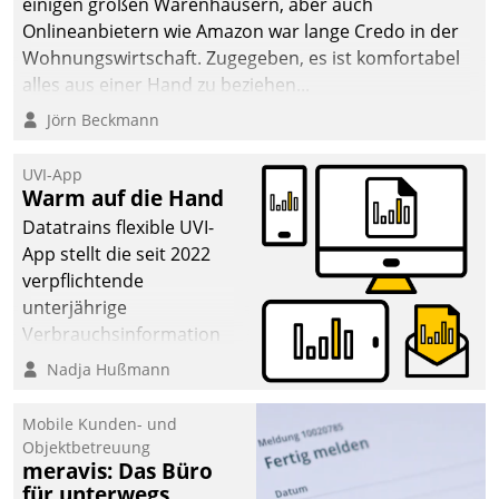
einigen großen Warenhäusern, aber auch
Onlineanbietern wie Amazon war lange Credo in der
Wohnungswirtschaft. Zugegeben, es ist komfortabel
alles aus einer Hand zu beziehen...
Jörn Beckmann
UVI-App
Warm auf die Hand
Datatrains flexible UVI-
App stellt die seit 2022
verpflichtende
unterjährige
Verbrauchsinformation
schnell, zuverlässig und
Nadja Hußmann
leicht bekömmlich bereit:
Die monatlichen
Mobile Kunden- und
Mitteilungen zum
Objektbetreuung
meravis: Das Büro
Heizungs- und
für unterwegs
Wasserverbrauch gehen