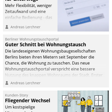
automatisiert, vollständig
Mehr Flexibilität, weniger
und auf Wunsch über
Zeitaufwand und eine
mehrere zuvor
einfache Bedienung - das
festgelegte
verspricht das aktuelle
Andreas Lerchner
Kommunikationswege bei
Cockpit für mobile
den Empfängern ein.
Mitarbeiter von
Berliner Wohnungstauschportal
Datatrain. Die meravis
Guter Schnitt bei Wohnungstausch
Wohnungsbau- und
Die landeseigenen Wohnungsbaugesellschaften
Immobilien GmbH hat
Berlins bieten ihren Mietern seit September die
sich dabei für den Betrieb
Chance, die Wohnung zu tauschen. Das neue
der Lösung über die SAP
Wohnungstauschportal verspricht eine bessere
Cloud Platform
Nutzung des knappen Wohnraums der Stadt. Erster
entschieden - als erstes
Anwendungsfall für Datatrains Lösung API-Hub mit
Andreas Lerchner
Unternehmen am
Schnittstellen zu den ERP-Systemen der
Wohnungsmarkt.
Unternehmen.
Kunden-Story
Fliegender Wechsel
Um kostspielige