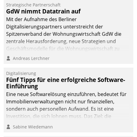
kommunale Wohnungsbauunternehmen daher
Strategische Partnerschaft
gemeinsam mit der Berliner Datatrain GmbH den
GdW nimmt Datatrain auf
Teilprozess der Objektsanierung digitalisiert.
Mit der Aufnahme des Berliner
Digitalisierungspartners unterstreicht der
Spitzenverband der Wohnungswirtschaft GdW die
zentrale Herausforderung, neue Strategien und
Geschäftsmodelle für die Wohnungswirtschaft zu
entwickeln.
Andreas Lerchner
Digitalisierung
Fünf Tipps für eine erfolgreiche Software-
Einführung
Eine neue Softwarelösung einzuführen, bedeutet für
Immobilienverwaltungen nicht nur finanziellen,
sondern auch personellen Aufwand. Es ist eine
Investition, die sich lohnen muss. Das Ziel: die
nachhaltige Optimierung der Geschäftsabläufe. Damit
Sabine Wiedemann
dieses Ziel erreicht wird, sollten einige Grundregeln