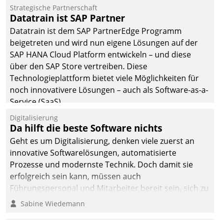
befolgt werden.
Strategische Partnerschaft
Datatrain ist SAP Partner
Datatrain ist dem SAP PartnerEdge Programm
beigetreten und wird nun eigene Lösungen auf der
SAP HANA Cloud Platform entwickeln – und diese
über den SAP Store vertreiben. Diese
Technologieplattform bietet viele Möglichkeiten für
noch innovativere Lösungen – auch als Software-as-a-
Service (SaaS).
Digitalisierung
Da hilft die beste Software nichts
Geht es um Digitalisierung, denken viele zuerst an
innovative Softwarelösungen, automatisierte
Prozesse und modernste Technik. Doch damit sie
erfolgreich sein kann, müssen auch
Führungspersonal und Mitarbeiter bereit sein, sich zu
verändern und anzupassen, sonst werden sie an ihr
Sabine Wiedemann
scheitern.