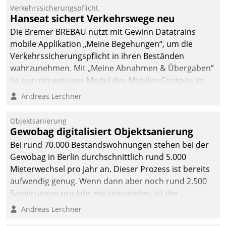
Verkehrssicherungspflicht
Hanseat sichert Verkehrswege neu
Die Bremer BREBAU nutzt mit Gewinn Datatrains
mobile Applikation „Meine Begehungen“, um die
Verkehrssicherungspflicht in ihren Beständen
wahrzunehmen. Mit „Meine Abnahmen & Übergaben“
ist nun ein weiteres Modul des Mobilen Cockpits im
Einsatz.
Andreas Lerchner
Objektsanierung
Gewobag digitalisiert Objektsanierung
Bei rund 70.000 Bestandswohnungen stehen bei der
Gewobag in Berlin durchschnittlich rund 5.000
Mieterwechsel pro Jahr an. Dieser Prozess ist bereits
aufwendig genug. Wenn dann aber noch rund 2.500
Sanierungen pro Jahr mit reinspielen, ist der
Betreuungs- und Organisationsaufwand immens. Im
Andreas Lerchner
Rahmen ihrer Digitalisierungsstrategie hat das