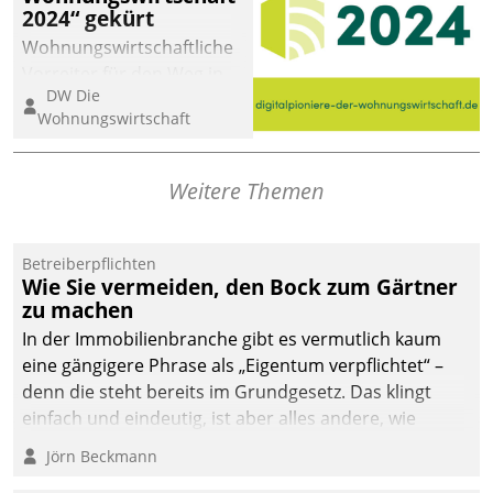
2024“ gekürt
abgeben – rund um die
Uhr.
Wohnungswirtschaftliche
Vorreiter für den Weg in
DW Die
eine digitale Zukunft zu
Wohnungswirtschaft
finden, ist das Ziel des
Awards „Digitalpioniere
der
Weitere Themen
Wohnungswirtschaft“.
Bewerben können sich
dafür ein Team
Betreiberpflichten
Wie Sie vermeiden, den Bock zum Gärtner
bestehend aus
zu machen
Wohnungsunternehmen
und PropTech.
In der Immobilienbranche gibt es vermutlich kaum
eine gängigere Phrase als „Eigentum verpflichtet“ –
denn die steht bereits im Grundgesetz. Das klingt
einfach und eindeutig, ist aber alles andere, wie
Branchenbeschäftigte wissen. Denn mit der
Jörn Beckmann
Verantwortung folgen Verpflichtungen.