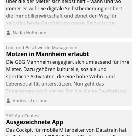
über die der Mieter sich selbst hilft – wann und wo
immer er will. Die digitale Selbstbedienung erobert
die Immobilienwirtschaft und ebnet den Weg für
selbstlaufende Geschäftsprozesse. Selbst ist der
Kunde und smart der Serviceanbieter.
Nadja Hußmann
Lob- und Beschwerde-Management
Motzen in Mannheim erlaubt
Die GBG Mannheim engagiert sich umfassend für ihre
Mieter. Dazu gehören kulturelle, soziale und
sportliche Aktivitäten, die eine hohe Wohn- und
Lebensqualität unterstützen. Nun geht das
Engagement noch weiter: Für die zügige Bearbeitung
von Beschwerden – oder Lob – richtet das
Andreas Lerchner
Unternehmen mit Datatrains Applikation fürs Lob-
und Beschwerde-Management einen eigenen Kanal
SAP App Contest
ein.
Ausgezeichnete App
Das Cockpit für mobile Mitarbeiter von Datatrain hat