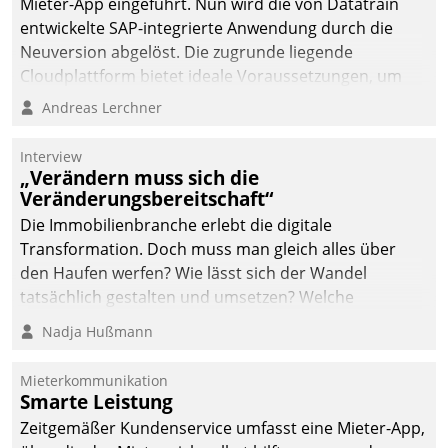
Mieter-App eingeführt. Nun wird die von Datatrain
Dialogführung ermöglicht
entwickelte SAP-integrierte Anwendung durch die
dem externen
Neuversion abgelöst. Die zugrunde liegende
Serviceteam, Anrufe von
Cloudplattform bietet ideale Voraussetzungen, um
Mietenden zügiger und
die Funktionalität der App zu erweitern und weitere
Andreas Lerchner
effizienter zu bearbeiten.
innovative Apps, auch von Drittanbietern, in SAP zu
integrieren.
Interview
„Verändern muss sich die
Veränderungsbereitschaft“
Die Immobilienbranche erlebt die digitale
Transformation. Doch muss man gleich alles über
den Haufen werfen? Wie lässt sich der Wandel
tatsächlich gestalten und umsetzen? Welche
Argumente zählen wirklich?
Nadja Hußmann
Mieterkommunikation
Smarte Leistung
Zeitgemäßer Kundenservice umfasst eine Mieter-App,