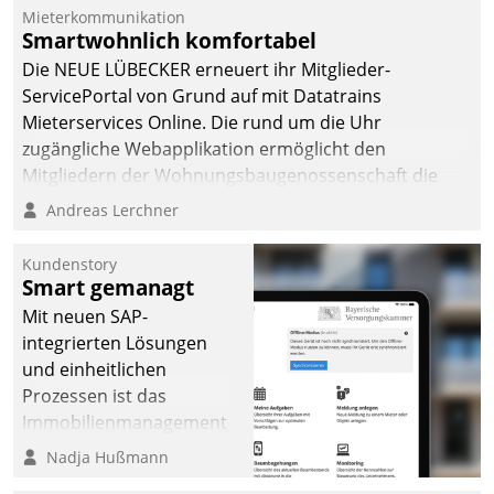
Mieterkommunikation
Smartwohnlich komfortabel
Die NEUE LÜBECKER erneuert ihr Mitglieder-
ServicePortal von Grund auf mit Datatrains
Mieterservices Online. Die rund um die Uhr
zugängliche Webapplikation ermöglicht den
Mitgliedern der Wohnungs­bau­genossenschaft die
Kontaktaufnahme per Smartphone, Tablet oder PC.
Andreas Lerchner
Kundenstory
Smart gemanagt
Mit neuen SAP-
integrierten Lösungen
und einheitlichen
Prozessen ist das
Immobilienmanagement
der Bayerischen
Nadja Hußmann
Versorgungskammer im