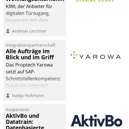
KIWI, der Anbieter für
digitalen Türzugang,
kooperiert mit dem
Beratungs- und
Andreas Lerchner
Softwareentwicklungshaus
Datatrain.
Integrationspartnerschaft
Alle Aufträge im
Blick und im Griff
Das Proptech Yarowa
setzt auf SAP-
Schnittstellenkompetenz:
Datatrain integriert
Yarowas Portal zur
Nadja Hußmann
Vergabe und Verwaltung
von Aufträgen der
Kooperation
operativen
AktivBo und
Instandhaltung in die
Datatrain:
Datenbasierte
SAP-Systemlandschaft