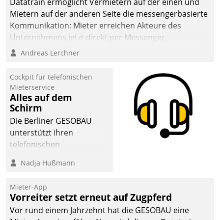
Datatrain ermöglicht Vermietern auf der einen und
die Bereitschaft, sich zu überprüfen, zu hinterfragen
Mietern auf der anderen Seite die messengerbasierte
und zu verändern.
Kommunikation: Mieter erreichen Akteure des
Unternehmens jetzt direkt per Messenger,
Mitarbeiter oder Dienstleister empfangen oder
Andreas Lerchner
versenden die Nachrichten via Cockpit.
Cockpit für telefonischen
Mieterservice
Alles auf dem
Schirm
Die Berliner GESOBAU
unterstützt ihren
telefonischen
Mieterservice mit einem
Nadja Hußmann
digitalen Cockpit, das
situationsbezogen
Mieter-App
passende Fragen und
Vorreiter setzt erneut auf Zugpferd
Schlagworte auswirft.
Vor rund einem Jahrzehnt hat die GESOBAU eine
Eine intuitive