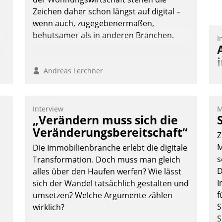
Nadja Hußmann
Zeichen daher schon längst auf digital –
wenn auch, zugegebenermaßen,
behutsamer als in anderen Branchen.
I
Andreas Lerchner
D
S
i
Interview
M
u
„Verändern muss sich die
o
Veränderungsbereitschaft“
Z
S
M
Die Immobilienbranche erlebt die digitale
W
s
Transformation. Doch muss man gleich
b
D
alles über den Haufen werfen? Wie lässt
M
I
sich der Wandel tatsächlich gestalten und
f
umsetzen? Welche Argumente zählen
S
wirklich?
S