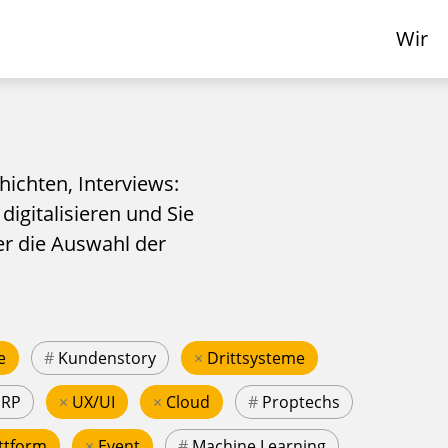
Wir
hichten, Interviews:
 digitalisieren und Sie
er die Auswahl der
e
#
Kundenstory
×
Drittsysteme
ERP
×
UX/UI
×
Cloud
#
Proptechs
ttform
×
Event
#
Machine Learning