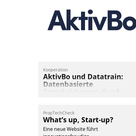
Teilnehmer kurzweilige Einblicke in
innovative Cloud-Strategien und -
Lösungen mit hohem Zukunftspotenzial.
Andreas Lerchner
Kooperation
AktivBo und Datatrain:
Datenbasierte
Entscheidungen durch
automatisierte
Mieterbefragungen
PropTechCheck
AktivBo und Datatrain kooperieren –
What’s up, Start-up?
Immobilienunternehmen profitieren: Di
Eine neue Website führt
nahtlose Integration der Lösungen von