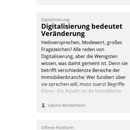
Digitalisierung
Digitalisierung bedeutet
Veränderung
Heilsversprechen, Modewort, großes
Fragezeichen? Alle reden von
Digitalisierung, aber die Wenigsten
wissen, was damit gemeint ist. Denn sie
betrifft verschiedenste Bereiche der
Immobilienbranche: Wer fundiert über
sie sprechen will, muss zuerst Begriffe
klären. Ein Aspekt ist die betriebliche
Optimierung: Moderne Softwarelösunge
ermöglichen große Einsparungen durch
Sabine Wiedemann
optimierte und automatisierte Prozesse.
Doch man darf nicht zu viel erwarten:
Allein mit der Einführung einer neuen
Offene Plattform