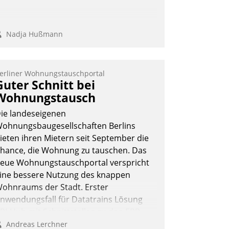
Nadja Hußmann
erliner Wohnungstauschportal
Guter Schnitt bei
Wohnungstausch
ie landeseigenen
ohnungsbaugesellschaften Berlins
ieten ihren Mietern seit September die
hance, die Wohnung zu tauschen. Das
eue Wohnungstauschportal verspricht
ine bessere Nutzung des knappen
ohnraums der Stadt. Erster
nwendungsfall für Datatrains Lösung
PI-Hub mit Schnittstellen zu den ERP-
ystemen der Unternehmen.
Andreas Lerchner