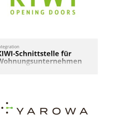
ntegration
KIWI-Schnittstelle für
Wohnungsunternehmen
IWI, der Anbieter für digitalen
ürzugang, kooperiert mit dem
eratungs- und
oftwareentwicklungshaus Datatrain.