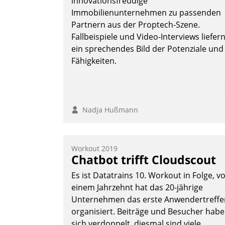
innovationsfreudige
AktivBo und Datatrain ermöglicht
Immobilienunternehmen zu passenden
automatisiert ausgelöste, zielgerichtete
Partnern aus der Proptech-Szene.
Mieterbefragungen – eine starke
Fallbeispiele und Video-Interviews liefer
Grundlage für intelligente, datengestütz
ein sprechendes Bild der Potenziale und
Entscheidungen.
Fähigkeiten.
Nadja Hußmann
Workout 2019
Chatbot trifft Cloudscout
Es ist Datatrains 10. Workout in Folge, v
einem Jahrzehnt hat das 20-jährige
Unternehmen das erste Anwendertreffe
organisiert. Beiträge und Besucher hab
sich verdoppelt, diesmal sind viele