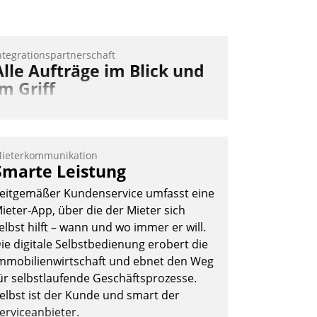
Andreas Lerchner
ntegrationspartnerschaft
Alle Aufträge im Blick und
im Griff
as Proptech Yarowa setzt auf SAP-
chnittstellenkompetenz: Datatrain
ntegriert Yarowas Portal zur Vergabe
ieterkommunikation
nd Verwaltung von Aufträgen der
Smarte Leistung
perativen Instandhaltung in die SAP-
eitgemäßer Kundenservice umfasst eine
ystemlandschaft deutscher
ieter-App, über die der Mieter sich
ohnungsunternehmen – und
elbst hilft – wann und wo immer er will.
eschleunigt damit den Weg vom
ie digitale Selbstbedienung erobert die
ieteranliegen zum Dienstleisterauftrag.
mmobilienwirtschaft und ebnet den Weg
Nadja Hußmann
ür selbstlaufende Geschäftsprozesse.
elbst ist der Kunde und smart der
erviceanbieter.