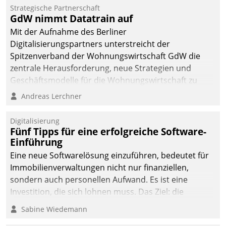
kommunale Wohnungsbauunternehmen daher
Strategische Partnerschaft
gemeinsam mit der Berliner Datatrain GmbH den
GdW nimmt Datatrain auf
Teilprozess der Objektsanierung digitalisiert.
Mit der Aufnahme des Berliner
Digitalisierungspartners unterstreicht der
Spitzenverband der Wohnungswirtschaft GdW die
zentrale Herausforderung, neue Strategien und
Geschäftsmodelle für die Wohnungswirtschaft zu
entwickeln.
Andreas Lerchner
Digitalisierung
Fünf Tipps für eine erfolgreiche Software-
Einführung
Eine neue Softwarelösung einzuführen, bedeutet für
Immobilienverwaltungen nicht nur finanziellen,
sondern auch personellen Aufwand. Es ist eine
Investition, die sich lohnen muss. Das Ziel: die
nachhaltige Optimierung der Geschäftsabläufe. Damit
Sabine Wiedemann
dieses Ziel erreicht wird, sollten einige Grundregeln