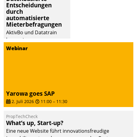
Entscheidungen
deutscher
durch
Wohnungsunternehmen
automatisierte
– und beschleunigt damit
Mieterbefragungen
den Weg vom
AktivBo und Datatrain
Mieteranliegen zum
kooperieren –
Dienstleisterauftrag.
Immobilienunternehmen
Webinar
profitieren: Die nahtlose
Integration der Lösungen
von AktivBo und
Datatrain ermöglicht
automatisiert ausgelöste,
zielgerichtete
Yarowa goes SAP
Mieterbefragungen – eine
2. Juli 2026
11:00
–
11:30
starke Grundlage für
intelligente,
PropTechCheck
datengestützte
What’s up, Start-up?
Entscheidungen.
Eine neue Website führt innovationsfreudige