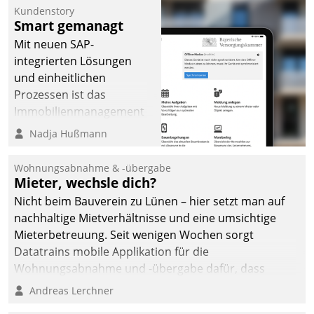
Kundenstory
Smart gemanagt
Mit neuen SAP-
integrierten Lösungen
und einheitlichen
Prozessen ist das
Immobilienmanagement
der Bayerischen
Nadja Hußmann
Versorgungskammer im
Ressort Kapitalanlage für
Wohnungsabnahme & -übergabe
künftige Aufgaben und
Mieter, wechsle dich?
Herausforderungen
Nicht beim Bauverein zu Lünen – hier setzt man auf
gerüstet.
nachhaltige Mietverhältnisse und eine umsichtige
Mieterbetreuung. Seit wenigen Wochen sorgt
Datatrains mobile Applikation für die
Wohnungsabnahme und -übergabe dafür, dass
Mieter wohlgeordnet kommen und, so es sein muss,
Andreas Lerchner
gehen können.