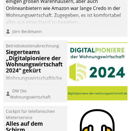
einigen großen Warenhäusern, aber auch
abgeben – rund um die
Onlineanbietern wie Amazon war lange Credo in der
Uhr.
Wohnungswirtschaft. Zugegeben, es ist komfortabel
alles aus einer Hand zu beziehen...
Jörn Beckmann
Betriebskostenabrechnung
Siegerteams
„Digitalpioniere der
Wohnungswirtschaft
2024“ gekürt
Wohnungswirtschaftliche
Vorreiter für den Weg in
DW Die
eine digitale Zukunft zu
Wohnungswirtschaft
finden, ist das Ziel des
Awards „Digitalpioniere
Cockpit für telefonischen
der
Mieterservice
Wohnungswirtschaft“.
Alles auf dem
Bewerben können sich
Schirm