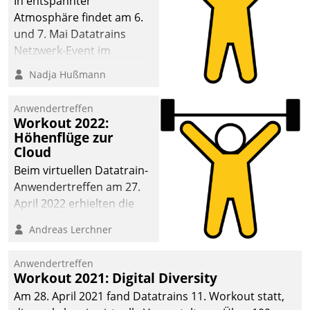
In entspannter
Atmosphäre findet am 6.
und 7. Mai Datatrains
Netzwerk-Event im
Kunden- und Partnerkreis
Nadja Hußmann
statt. Zentrale Frage: Wie
lassen sich
Anwendertreffen
Mammutprojekte
Workout 2022:
meistern und Workloads
Höhenflüge zur
Cloud
wuppen – bei zunehmend
anspruchsvollen
Beim virtuellen Datatrain-
Aufgaben und
Anwendertreffen am 27.
abnehmendem
April 2022 erhielten die
Nachwuchs?
Teilnehmerinnen und
Andreas Lerchner
Teilnehmer kurzweilige
Einblicke in innovative
Anwendertreffen
Cloud-Strategien und -
Workout 2021: Digital Diversity
Lösungen mit hohem
Am 28. April 2021 fand Datatrains 11. Workout statt,
Zukunftspotenzial.