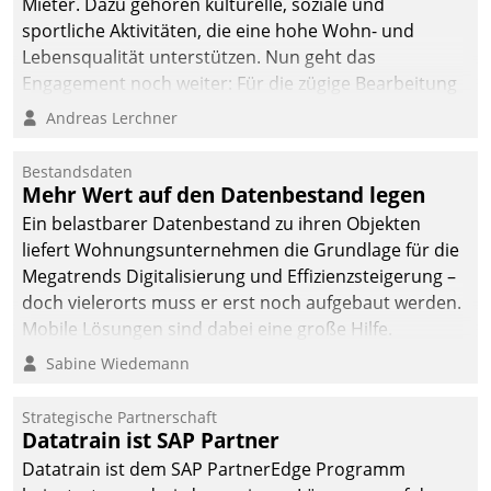
Mieter. Dazu gehören kulturelle, soziale und
sportliche Aktivitäten, die eine hohe Wohn- und
Lebensqualität unterstützen. Nun geht das
Engagement noch weiter: Für die zügige Bearbeitung
von Beschwerden – oder Lob – richtet das
Andreas Lerchner
Unternehmen mit Datatrains Applikation fürs Lob-
und Beschwerde-Management einen eigenen Kanal
Bestandsdaten
ein.
Mehr Wert auf den Datenbestand legen
Ein belastbarer Datenbestand zu ihren Objekten
liefert Wohnungsunternehmen die Grundlage für die
Megatrends Digitalisierung und Effizienzsteigerung –
doch vielerorts muss er erst noch aufgebaut werden.
Mobile Lösungen sind dabei eine große Hilfe.
Sabine Wiedemann
Strategische Partnerschaft
Datatrain ist SAP Partner
Datatrain ist dem SAP PartnerEdge Programm