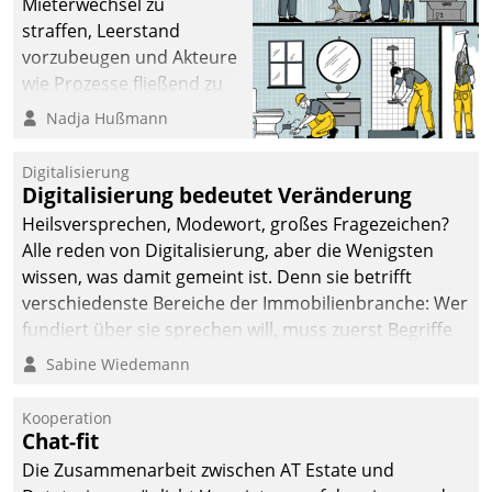
Mieterwechsel zu
straffen, Leerstand
vorzubeugen und Akteure
wie Prozesse fließend zu
vernetzen, nutzt die
Nadja Hußmann
Berliner Gewobag seit
Jahresbeginn eine
Digitalisierung
Überblick, Einsicht und
Digitalisierung bedeutet Veränderung
Eingriff bietende Lösung.
Heilsversprechen, Modewort, großes Fragezeichen?
Zur Entwicklung setzte
Alle reden von Digitalisierung, aber die Wenigsten
man auf
wissen, was damit gemeint ist. Denn sie betrifft
Cloudtechnologie,
verschiedenste Bereiche der Immobilienbranche: Wer
bewährte und Startup-
fundiert über sie sprechen will, muss zuerst Begriffe
Partner sowie erstmals
klären. Ein Aspekt ist die betriebliche Optimierung:
Sabine Wiedemann
agile Projektmethoden.
Moderne Softwarelösungen ermöglichen große
Einsparungen durch optimierte und automatisierte
Kooperation
Prozesse. Doch man darf nicht zu viel erwarten: Allein
Chat-fit
mit der Einführung einer neuen Software ist es nicht
Die Zusammenarbeit zwischen AT Estate und
getan. Die Digitalisierung erfordert von Unternehmen