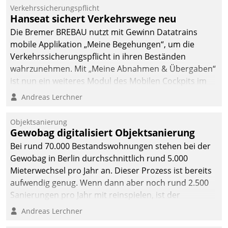
Verkehrssicherungspflicht
Hanseat sichert Verkehrswege neu
Die Bremer BREBAU nutzt mit Gewinn Datatrains
mobile Applikation „Meine Begehungen“, um die
Verkehrssicherungspflicht in ihren Beständen
wahrzunehmen. Mit „Meine Abnahmen & Übergaben“
ist nun ein weiteres Modul des Mobilen Cockpits im
Einsatz.
Andreas Lerchner
Objektsanierung
Gewobag digitalisiert Objektsanierung
Bei rund 70.000 Bestandswohnungen stehen bei der
Gewobag in Berlin durchschnittlich rund 5.000
Mieterwechsel pro Jahr an. Dieser Prozess ist bereits
aufwendig genug. Wenn dann aber noch rund 2.500
Sanierungen pro Jahr mit reinspielen, ist der
Betreuungs- und Organisationsaufwand immens. Im
Andreas Lerchner
Rahmen ihrer Digitalisierungsstrategie hat das