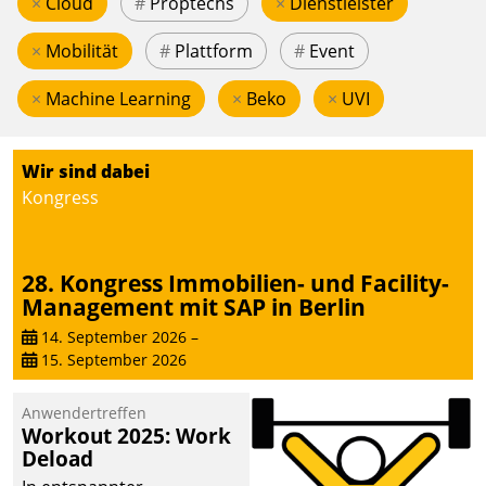
×
Cloud
#
Proptechs
×
Dienstleister
×
Mobilität
#
Plattform
#
Event
×
Machine Learning
×
Beko
×
UVI
Wir sind dabei
Kongress
28. Kongress Immobilien- und Facility-
Management mit SAP in Berlin
14. September 2026
–
15. September 2026
Anwendertreffen
Workout 2025: Work
Deload