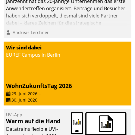
Jahrzehnt hat das 20-jährige Unternehmen das erste
Anwendertreffen organisiert. Beiträge und Besucher
haben sich verdoppelt, diesmal sind viele Partner
dabei – klares Zeichen für die strategische
Fokussierung auf den Kunden.
Andreas Lerchner
Wir sind dabei
EUREF Campus in Berlin
WohnZukunftsTag 2026
29. Juni 2026
–
30. Juni 2026
UVI-App
Warm auf die Hand
Datatrains flexible UVI-