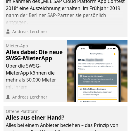
im Rahmen des „MEE SAP Cloud Platform App Contest
2018“ eine Auszeichnung erhalten. Im Frühjahr 2019
nahm der Berliner SAP-Partner sie persönlich
entgegen.
Andreas Lerchner
Mieter-App
Alles dabei: Die neue
SWSG-MieterApp
Über die SWSG-
MieterApp können die
mehr als 50.000 Mieter
mit ihrem
Wohnungsunternehmen
Andreas Lerchner
kommunizieren, auf dem
Laufenden bleiben, Daten
Offene Plattform
einsehen und ändern
Alles aus einer Hand?
oder
Alles bei einem Anbieter beziehen – das Prinzip von
Schadensmeldungen