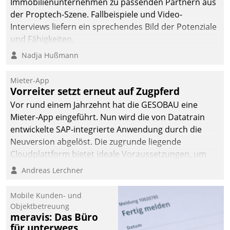
Immobilienunternehmen zu passenden Partnern aus
der Proptech-Szene. Fallbeispiele und Video-
Interviews liefern ein sprechendes Bild der Potenziale
und Fähigkeiten.
Nadja Hußmann
Mieter-App
Vorreiter setzt erneut auf Zugpferd
Vor rund einem Jahrzehnt hat die GESOBAU eine
Mieter-App eingeführt. Nun wird die von Datatrain
entwickelte SAP-integrierte Anwendung durch die
Neuversion abgelöst. Die zugrunde liegende
Cloudplattform bietet ideale Voraussetzungen, um
die Funktionalität der App zu erweitern und weitere
Andreas Lerchner
innovative Apps, auch von Drittanbietern, in SAP zu
integrieren.
Mobile Kunden- und
Objektbetreuung
meravis: Das Büro
für unterwegs