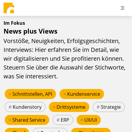
Im Fokus
News plus Views
Vorstöße, Neuigkeiten, Erfolgsgeschichten,
Interviews: Hier erfahren Sie im Detail, wie
wir digitalisieren und Sie profitieren können.
Steuern Sie über die Auswahl der Stichworte,
was Sie interessiert.
×
Schnittstellen, API
×
Kundenservice
#
Kundenstory
×
Drittsysteme
#
Strategie
×
Shared Service
#
ERP
×
UX/UI