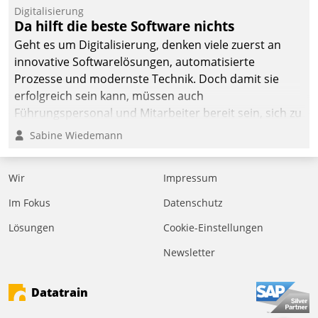
befolgt werden.
Digitalisierung
Da hilft die beste Software nichts
Geht es um Digitalisierung, denken viele zuerst an
innovative Softwarelösungen, automatisierte
Prozesse und modernste Technik. Doch damit sie
erfolgreich sein kann, müssen auch
Führungspersonal und Mitarbeiter bereit sein, sich zu
verändern und anzupassen, sonst werden sie an ihr
Sabine Wiedemann
scheitern.
Wir
Impressum
Im Fokus
Datenschutz
Lösungen
Cookie-Einstellungen
Newsletter
Datatrain