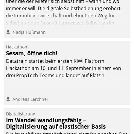
über die der Mieter sich selbst hilft – wann und wo
immer er will. Die digitale Selbstbedienung erobert
die Immobilienwirtschaft und ebnet den Weg für
selbstlaufende Geschäftsprozesse. Selbst ist der
Kunde und smart der Serviceanbieter.
Nadja Hußmann
Hackathon
Sesam, öffne dich!
Datatrain startet beim ersten KIWI Platform
Hackathon am 10. und 11. September in einem von
drei PropTech-Teams und landet auf Platz 1.
Andreas Lerchner
Digitalisierung
Im Wandel wandlungsfähig –
Digitalisierung auf elastischer Basis