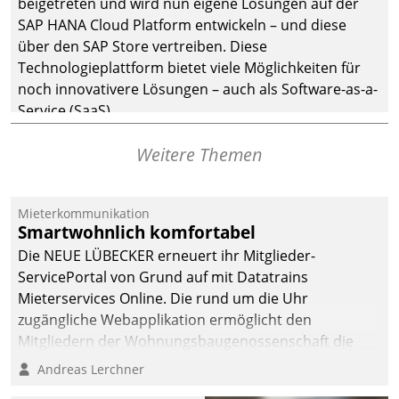
beigetreten und wird nun eigene Lösungen auf der
SAP HANA Cloud Platform entwickeln – und diese
über den SAP Store vertreiben. Diese
Technologieplattform bietet viele Möglichkeiten für
noch innovativere Lösungen – auch als Software-as-a-
Service (SaaS).
Weitere Themen
Mieterkommunikation
Smartwohnlich komfortabel
Die NEUE LÜBECKER erneuert ihr Mitglieder-
ServicePortal von Grund auf mit Datatrains
Mieterservices Online. Die rund um die Uhr
zugängliche Webapplikation ermöglicht den
Mitgliedern der Wohnungs­bau­genossenschaft die
Kontaktaufnahme per Smartphone, Tablet oder PC.
Andreas Lerchner