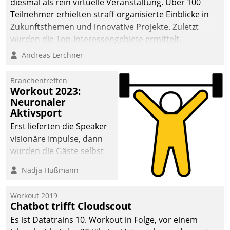
diesmal als rein virtuelle Veranstaltung. Über 100
Teilnehmer erhielten straff organisierte Einblicke in
Zukunftsthemen und innovative Projekte. Zuletzt
wurden die Top-Interessengebiete ermittelt.
Andreas Lerchner
Branchentreffen
Workout 2023:
Neuronaler
Aktivsport
Erst lieferten die Speaker
visionäre Impulse, dann
wurden die Gäste selbst
aktiv und sammelten
Nadja Hußmann
methodisch
Vernetzungsideen fürs
Workout 2019
Quartier. Dazwischen
Chatbot trifft Cloudscout
zeigte Datatrain, was es
Es ist Datatrains 10. Workout in Folge, vor einem
Neues zu bieten hat.