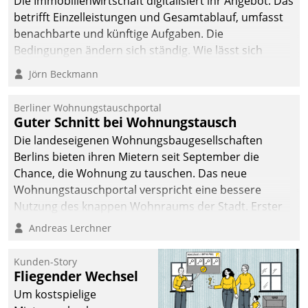
Die Immobilienwirtschaft digitalisiert ihr Angebot. Das
betrifft Einzelleistungen und Gesamtablauf, umfasst
benachbarte und künftige Aufgaben. Die
Bedingungen ändern sich ständig. Wie lässt sich
technisch die Kontrolle wahren und zugleich Freiraum
Jörn Beckmann
fürs Wachsen öffnen?
Berliner Wohnungstauschportal
Guter Schnitt bei Wohnungstausch
Die landeseigenen Wohnungsbaugesellschaften
Berlins bieten ihren Mietern seit September die
Chance, die Wohnung zu tauschen. Das neue
Wohnungstauschportal verspricht eine bessere
Nutzung des knappen Wohnraums der Stadt. Erster
Anwendungsfall für Datatrains Lösung API-Hub mit
Andreas Lerchner
Schnittstellen zu den ERP-Systemen der
Unternehmen.
Kunden-Story
Fliegender Wechsel
Um kostspielige