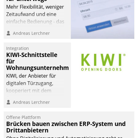
Mehr Flexibilität, weniger
Zeitaufwand und eine
einfache Bedienung - das
verspricht das aktuelle
Andreas Lerchner
Cockpit für mobile
Mitarbeiter von
Integration
Datatrain. Die meravis
KIWI-Schnittstelle
Wohnungsbau- und
für
Immobilien GmbH hat
Wohnungsunternehmen
sich dabei für den Betrieb
KIWI, der Anbieter für
der Lösung über die SAP
digitalen Türzugang,
Cloud Platform
kooperiert mit dem
entschieden - als erstes
Beratungs- und
Andreas Lerchner
Unternehmen am
Softwareentwicklungshaus
Wohnungsmarkt.
Datatrain.
Offene Plattform
Brücken bauen zwischen ERP-System und
Drittanbietern