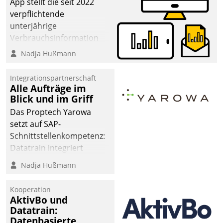
App stellt die seit 2022
verpflichtende
unterjährige
Verbrauchsinformation
schnell, zuverlässig und
Nadja Hußmann
leicht bekömmlich bereit:
Die monatlichen
Integrationspartnerschaft
Mitteilungen zum
Alle Aufträge im
Blick und im Griff
Heizungs- und
Wasserverbrauch gehen
Das Proptech Yarowa
automatisiert, vollständig
setzt auf SAP-
und auf Wunsch über
Schnittstellenkompetenz:
mehrere zuvor
Datatrain integriert
festgelegte
Yarowas Portal zur
Nadja Hußmann
Kommunikationswege bei
Vergabe und Verwaltung
den Empfängern ein.
von Aufträgen der
Kooperation
operativen
AktivBo und
Instandhaltung in die
Datatrain:
Datenbasierte
SAP-Systemlandschaft