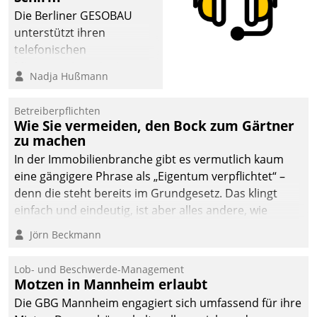
dafür ein Team
Die Berliner GESOBAU
bestehend aus
unterstützt ihren
Wohnungsunternehmen
telefonischen
und PropTech.
Mieterservice mit einem
Nadja Hußmann
digitalen Cockpit, das
situationsbezogen
Betreiberpflichten
passende Fragen und
Wie Sie vermeiden, den Bock zum Gärtner
Schlagworte auswirft.
zu machen
Eine intuitive
In der Immobilienbranche gibt es vermutlich kaum
Dialogführung ermöglicht
eine gängigere Phrase als „Eigentum verpflichtet“ –
dem externen
denn die steht bereits im Grundgesetz. Das klingt
Serviceteam, Anrufe von
einfach und eindeutig, ist aber alles andere, wie
Mietenden zügiger und
Branchenbeschäftigte wissen. Denn mit der
Jörn Beckmann
effizienter zu bearbeiten.
Verantwortung folgen Verpflichtungen.
Lob- und Beschwerde-Management
Motzen in Mannheim erlaubt
Die GBG Mannheim engagiert sich umfassend für ihre