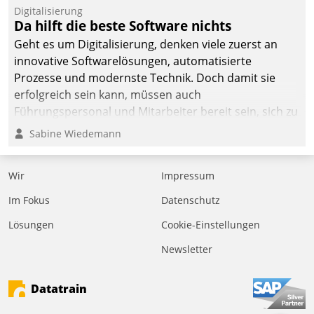
Digitalisierung
Da hilft die beste Software nichts
Geht es um Digitalisierung, denken viele zuerst an
innovative Softwarelösungen, automatisierte
Prozesse und modernste Technik. Doch damit sie
erfolgreich sein kann, müssen auch
Führungspersonal und Mitarbeiter bereit sein, sich zu
verändern und anzupassen, sonst werden sie an ihr
Sabine Wiedemann
scheitern.
Wir
Impressum
Im Fokus
Datenschutz
Lösungen
Cookie-Einstellungen
Newsletter
Datatrain