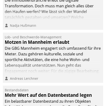
Die Immobilienbranche erlebt die digitale
Transformation. Doch muss man gleich alles über
den Haufen werfen? Wie lässt sich der Wandel
tatsächlich gestalten und umsetzen? Welche
Argumente zählen wirklich?
Nadja Hußmann
Lob- und Beschwerde-Management
Motzen in Mannheim erlaubt
Die GBG Mannheim engagiert sich umfassend für ihre
Mieter. Dazu gehören kulturelle, soziale und
sportliche Aktivitäten, die eine hohe Wohn- und
Lebensqualität unterstützen. Nun geht das
Engagement noch weiter: Für die zügige Bearbeitung
von Beschwerden – oder Lob – richtet das
Andreas Lerchner
Unternehmen mit Datatrains Applikation fürs Lob-
und Beschwerde-Management einen eigenen Kanal
Bestandsdaten
ein.
Mehr Wert auf den Datenbestand legen
Ein belastbarer Datenbestand zu ihren Objekten