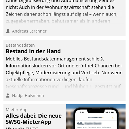
Ohne Digitalisierung und Automatisierung geht es
nicht: Auch in der Wohnungswirtschaft stehen die
Zeichen daher schon längst auf digital – wenn auch,
zugegebenermaßen, behutsamer als in anderen
Branchen.
Andreas Lerchner
Bestandsdaten
Bestand in der Hand
Mobiles Bestandsdatenmanagement schließt
Informationslücken vor Ort und eröffnet Chancen bei
Objektpflege, Modernisierung und Vertrieb. Nur wenn
aktuelle Informationen vorliegen, laufen
Geschäftsprozesse rund – und blühen IT-gestützt auf.
Nadja Hußmann
Mieter-App
Alles dabei: Die neue
SWSG-MieterApp