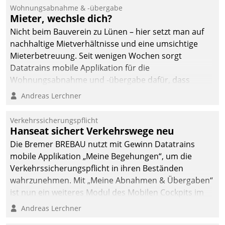
Ressort Kapitalanlage für
Wohnungsabnahme & -übergabe
künftige Aufgaben und
Mieter, wechsle dich?
Herausforderungen
Nicht beim Bauverein zu Lünen – hier setzt man auf
gerüstet.
nachhaltige Mietverhältnisse und eine umsichtige
Mieterbetreuung. Seit wenigen Wochen sorgt
Datatrains mobile Applikation für die
Wohnungsabnahme und -übergabe dafür, dass
Mieter wohlgeordnet kommen und, so es sein muss,
Andreas Lerchner
gehen können.
Verkehrssicherungspflicht
Hanseat sichert Verkehrswege neu
Die Bremer BREBAU nutzt mit Gewinn Datatrains
mobile Applikation „Meine Begehungen“, um die
Verkehrssicherungspflicht in ihren Beständen
wahrzunehmen. Mit „Meine Abnahmen & Übergaben“
ist nun ein weiteres Modul des Mobilen Cockpits im
Einsatz.
Andreas Lerchner