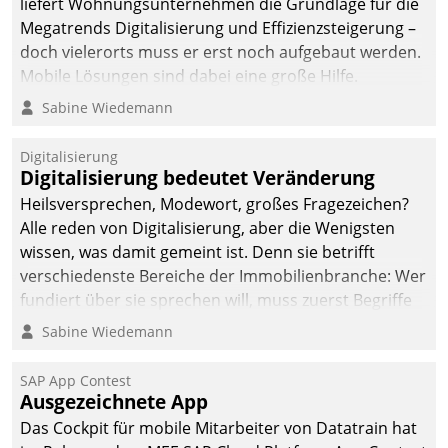
liefert Wohnungsunternehmen die Grundlage für die
Megatrends Digitalisierung und Effizienzsteigerung –
doch vielerorts muss er erst noch aufgebaut werden.
Mobile Lösungen sind dabei eine große Hilfe.
Sabine Wiedemann
Digitalisierung
Digitalisierung bedeutet Veränderung
Heilsversprechen, Modewort, großes Fragezeichen?
Alle reden von Digitalisierung, aber die Wenigsten
wissen, was damit gemeint ist. Denn sie betrifft
verschiedenste Bereiche der Immobilienbranche: Wer
fundiert über sie sprechen will, muss zuerst Begriffe
klären. Ein Aspekt ist die betriebliche Optimierung:
Sabine Wiedemann
Moderne Softwarelösungen ermöglichen große
Einsparungen durch optimierte und automatisierte
SAP App Contest
Prozesse. Doch man darf nicht zu viel erwarten: Allein
Ausgezeichnete App
mit der Einführung einer neuen Software ist es nicht
Das Cockpit für mobile Mitarbeiter von Datatrain hat
getan. Die Digitalisierung erfordert von Unternehmen