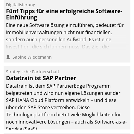
Digitalisierung
Fünf Tipps für eine erfolgreiche Software-
Einführung
Eine neue Softwarelösung einzuführen, bedeutet für
Immobilienverwaltungen nicht nur finanziellen,
sondern auch personellen Aufwand. Es ist eine
Investition, die sich lohnen muss. Das Ziel: die
nachhaltige Optimierung der Geschäftsabläufe. Damit
Sabine Wiedemann
dieses Ziel erreicht wird, sollten einige Grundregeln
befolgt werden.
Strategische Partnerschaft
Datatrain ist SAP Partner
Datatrain ist dem SAP PartnerEdge Programm
beigetreten und wird nun eigene Lösungen auf der
SAP HANA Cloud Platform entwickeln – und diese
über den SAP Store vertreiben. Diese
Technologieplattform bietet viele Möglichkeiten für
noch innovativere Lösungen – auch als Software-as-a-
Service (SaaS).