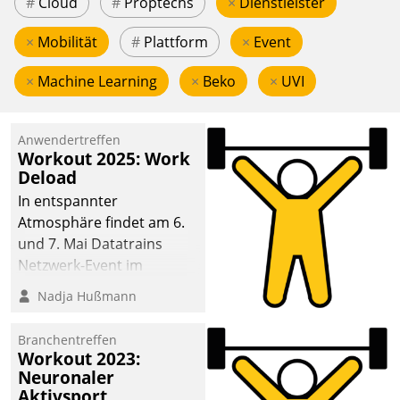
#
Cloud
#
Proptechs
×
Dienstleister
×
Mobilität
#
Plattform
×
Event
×
Machine Learning
×
Beko
×
UVI
Anwendertreffen
Workout 2025: Work
Deload
In entspannter
Atmosphäre findet am 6.
und 7. Mai Datatrains
Netzwerk-Event im
Kunden- und Partnerkreis
Nadja Hußmann
statt. Zentrale Frage: Wie
lassen sich
Branchentreffen
Mammutprojekte
Workout 2023:
meistern und Workloads
Neuronaler
Aktivsport
wuppen – bei zunehmend