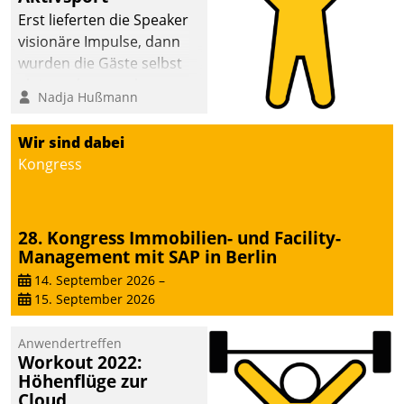
anspruchsvollen
Erst lieferten die Speaker
Aufgaben und
visionäre Impulse, dann
abnehmendem
wurden die Gäste selbst
Nachwuchs?
aktiv und sammelten
Nadja Hußmann
methodisch
Vernetzungsideen fürs
Wir sind dabei
Quartier. Dazwischen
Kongress
zeigte Datatrain, was es
Neues zu bieten hat.
28. Kongress Immobilien- und Facility-
Management mit SAP in Berlin
14. September 2026
–
15. September 2026
Anwendertreffen
Workout 2022:
Höhenflüge zur
Cloud