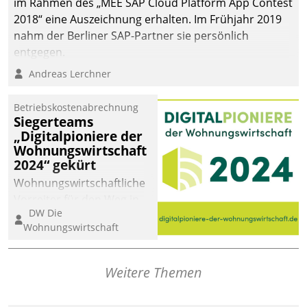
im Rahmen des „MEE SAP Cloud Platform App Contest
die Bereitschaft, sich zu überprüfen, zu hinterfragen
2018“ eine Auszeichnung erhalten. Im Frühjahr 2019
und zu verändern.
nahm der Berliner SAP-Partner sie persönlich
entgegen.
Andreas Lerchner
Betriebskostenabrechnung
Siegerteams
„Digitalpioniere der
Wohnungswirtschaft
2024“ gekürt
Wohnungswirtschaftliche
Vorreiter für den Weg in
DW Die
eine digitale Zukunft zu
Wohnungswirtschaft
finden, ist das Ziel des
Awards „Digitalpioniere
der
Weitere Themen
Wohnungswirtschaft“.
Bewerben können sich