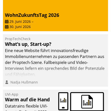
von AktivBo und
Datatrain ermöglicht
automatisiert ausgelöste,
WohnZukunftsTag 2026
zielgerichtete
29. Juni 2026
–
Mieterbefragungen – eine
30. Juni 2026
starke Grundlage für
intelligente,
PropTechCheck
datengestützte
What’s up, Start-up?
Entscheidungen.
Eine neue Website führt innovationsfreudige
Immobilienunternehmen zu passenden Partnern aus
der Proptech-Szene. Fallbeispiele und Video-
Interviews liefern ein sprechendes Bild der Potenziale
und Fähigkeiten.
Nadja Hußmann
UVI-App
Warm auf die Hand
Datatrains flexible UVI-