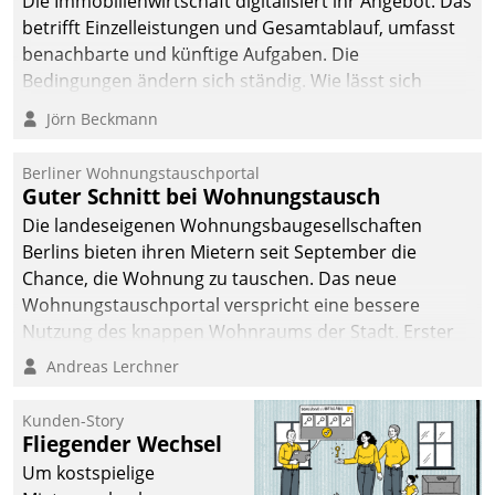
Die Immobilienwirtschaft digitalisiert ihr Angebot. Das
betrifft Einzelleistungen und Gesamtablauf, umfasst
benachbarte und künftige Aufgaben. Die
Bedingungen ändern sich ständig. Wie lässt sich
technisch die Kontrolle wahren und zugleich Freiraum
Jörn Beckmann
fürs Wachsen öffnen?
Berliner Wohnungstauschportal
Guter Schnitt bei Wohnungstausch
Die landeseigenen Wohnungsbaugesellschaften
Berlins bieten ihren Mietern seit September die
Chance, die Wohnung zu tauschen. Das neue
Wohnungstauschportal verspricht eine bessere
Nutzung des knappen Wohnraums der Stadt. Erster
Anwendungsfall für Datatrains Lösung API-Hub mit
Andreas Lerchner
Schnittstellen zu den ERP-Systemen der
Unternehmen.
Kunden-Story
Fliegender Wechsel
Um kostspielige