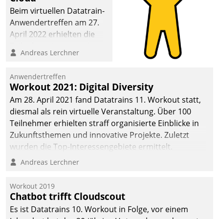
Beim virtuellen Datatrain-
Anwendertreffen am 27.
April 2022 erhielten die
Teilnehmerinnen und
Andreas Lerchner
Teilnehmer kurzweilige
Einblicke in innovative
Anwendertreffen
Cloud-Strategien und -
Workout 2021: Digital Diversity
Lösungen mit hohem
Am 28. April 2021 fand Datatrains 11. Workout statt,
Zukunftspotenzial.
diesmal als rein virtuelle Veranstaltung. Über 100
Teilnehmer erhielten straff organisierte Einblicke in
Zukunftsthemen und innovative Projekte. Zuletzt
wurden die Top-Interessengebiete ermittelt.
Andreas Lerchner
Workout 2019
Chatbot trifft Cloudscout
Es ist Datatrains 10. Workout in Folge, vor einem