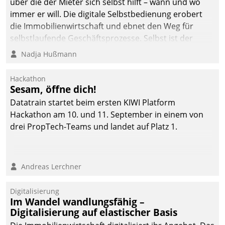
über die der Mieter sich selbst hilft – wann und wo
immer er will. Die digitale Selbstbedienung erobert
die Immobilienwirtschaft und ebnet den Weg für
selbstlaufende Geschäftsprozesse. Selbst ist der
Kunde und smart der Serviceanbieter.
Nadja Hußmann
Hackathon
Sesam, öffne dich!
Datatrain startet beim ersten KIWI Platform
Hackathon am 10. und 11. September in einem von
drei PropTech-Teams und landet auf Platz 1.
Andreas Lerchner
Digitalisierung
Im Wandel wandlungsfähig –
Digitalisierung auf elastischer Basis