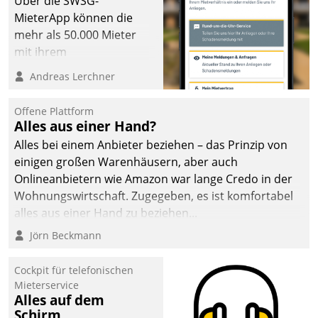
Über die SWSG-
MieterApp können die
mehr als 50.000 Mieter
mit ihrem
Wohnungsunternehmen
Andreas Lerchner
kommunizieren, auf dem
Laufenden bleiben, Daten
Offene Plattform
einsehen und ändern
Alles aus einer Hand?
oder
Alles bei einem Anbieter beziehen – das Prinzip von
Schadensmeldungen
einigen großen Warenhäusern, aber auch
abgeben – rund um die
Onlineanbietern wie Amazon war lange Credo in der
Uhr.
Wohnungswirtschaft. Zugegeben, es ist komfortabel
alles aus einer Hand zu beziehen...
Jörn Beckmann
Cockpit für telefonischen
Mieterservice
Alles auf dem
Schirm