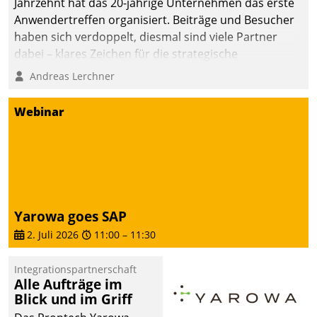
Jahrzehnt hat das 20-jährige Unternehmen das erste
Anwendertreffen organisiert. Beiträge und Besucher
haben sich verdoppelt, diesmal sind viele Partner
dabei – klares Zeichen für die strategische
Fokussierung auf den Kunden.
Andreas Lerchner
Webinar
Yarowa goes SAP
2. Juli 2026
11:00
–
11:30
Integrationspartnerschaft
Alle Aufträge im
Blick und im Griff