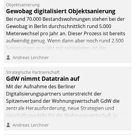
Objektsanierung
Gewobag digitalisiert Objektsanierung
Bei rund 70.000 Bestandswohnungen stehen bei der
Gewobag in Berlin durchschnittlich rund 5.000
Mieterwechsel pro Jahr an. Dieser Prozess ist bereits
aufwendig genug. Wenn dann aber noch rund 2.500
Sanierungen pro Jahr mit reinspielen, ist der
Betreuungs- und Organisationsaufwand immens. Im
Andreas Lerchner
Rahmen ihrer Digitalisierungsstrategie hat das
kommunale Wohnungsbauunternehmen daher
Strategische Partnerschaft
gemeinsam mit der Berliner Datatrain GmbH den
GdW nimmt Datatrain auf
Teilprozess der Objektsanierung digitalisiert.
Mit der Aufnahme des Berliner
Digitalisierungspartners unterstreicht der
Spitzenverband der Wohnungswirtschaft GdW die
zentrale Herausforderung, neue Strategien und
Geschäftsmodelle für die Wohnungswirtschaft zu
entwickeln.
Andreas Lerchner