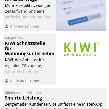
Mehr Flexibilität, weniger
Zeitaufwand und eine
einfache Bedienung - das
verspricht das aktuelle
Andreas Lerchner
Cockpit für mobile
Mitarbeiter von
Integration
Datatrain. Die meravis
KIWI-Schnittstelle
Wohnungsbau- und
für
Immobilien GmbH hat
Wohnungsunternehmen
sich dabei für den Betrieb
KIWI, der Anbieter für
der Lösung über die SAP
digitalen Türzugang,
Cloud Platform
kooperiert mit dem
entschieden - als erstes
Beratungs- und
Andreas Lerchner
Unternehmen am
Softwareentwicklungshaus
Wohnungsmarkt.
Datatrain.
Mieterkommunikation
Smarte Leistung
Zeitgemäßer Kundenservice umfasst eine Mieter-App,