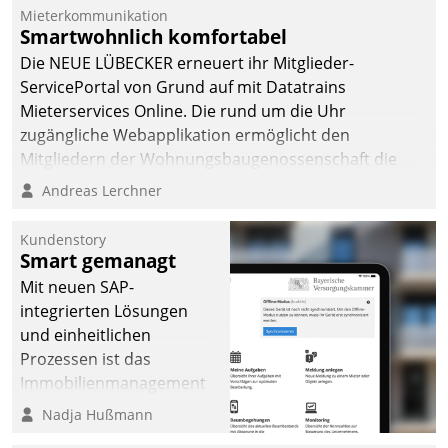
dafür ein Team
Mieterkommunikation
Smartwohnlich komfortabel
bestehend aus
Wohnungsunternehmen
Die NEUE LÜBECKER erneuert ihr Mitglieder-
und PropTech.
ServicePortal von Grund auf mit Datatrains
Mieterservices Online. Die rund um die Uhr
zugängliche Webapplikation ermöglicht den
Mitgliedern der Wohnungs­bau­genossenschaft die
Kontaktaufnahme per Smartphone, Tablet oder PC.
Andreas Lerchner
Kundenstory
Smart gemanagt
Mit neuen SAP-
integrierten Lösungen
und einheitlichen
Prozessen ist das
Immobilienmanagement
der Bayerischen
Nadja Hußmann
Versorgungskammer im