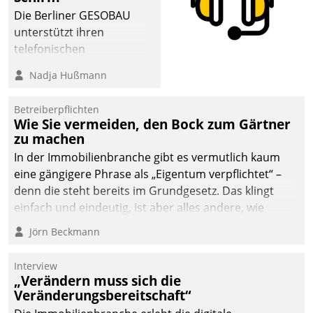
Die Berliner GESOBAU
unterstützt ihren
telefonischen
Mieterservice mit einem
Nadja Hußmann
digitalen Cockpit, das
situationsbezogen
Betreiberpflichten
passende Fragen und
Wie Sie vermeiden, den Bock zum Gärtner
Schlagworte auswirft.
zu machen
Eine intuitive
In der Immobilienbranche gibt es vermutlich kaum
Dialogführung ermöglicht
eine gängigere Phrase als „Eigentum verpflichtet“ –
dem externen
denn die steht bereits im Grundgesetz. Das klingt
Serviceteam, Anrufe von
einfach und eindeutig, ist aber alles andere, wie
Mietenden zügiger und
Branchenbeschäftigte wissen. Denn mit der
Jörn Beckmann
effizienter zu bearbeiten.
Verantwortung folgen Verpflichtungen.
Interview
„Verändern muss sich die
Veränderungsbereitschaft“