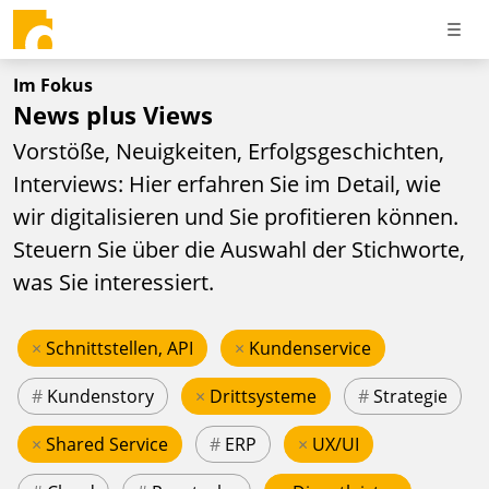
Im Fokus
News plus Views
Vorstöße, Neuigkeiten, Erfolgsgeschichten,
Interviews: Hier erfahren Sie im Detail, wie
wir digitalisieren und Sie profitieren können.
Steuern Sie über die Auswahl der Stichworte,
was Sie interessiert.
×
Schnittstellen, API
×
Kundenservice
#
Kundenstory
×
Drittsysteme
#
Strategie
×
Shared Service
#
ERP
×
UX/UI