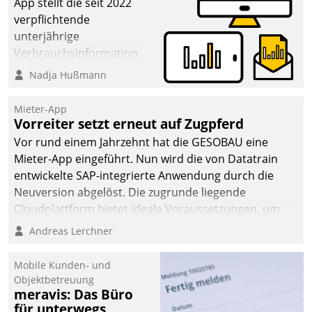
App stellt die seit 2022
verpflichtende
unterjährige
Verbrauchsinformation
schnell, zuverlässig und
Nadja Hußmann
leicht bekömmlich bereit:
Die monatlichen
Mieter-App
Mitteilungen zum
Vorreiter setzt erneut auf Zugpferd
Heizungs- und
Vor rund einem Jahrzehnt hat die GESOBAU eine
Wasserverbrauch gehen
Mieter-App eingeführt. Nun wird die von Datatrain
automatisiert, vollständig
entwickelte SAP-integrierte Anwendung durch die
und auf Wunsch über
Neuversion abgelöst. Die zugrunde liegende
mehrere zuvor
Cloudplattform bietet ideale Voraussetzungen, um
festgelegte
die Funktionalität der App zu erweitern und weitere
Andreas Lerchner
Kommunikationswege bei
innovative Apps, auch von Drittanbietern, in SAP zu
den Empfängern ein.
integrieren.
Mobile Kunden- und
Objektbetreuung
meravis: Das Büro
für unterwegs