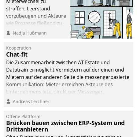
Mieterwechsel zu
straffen, Leerstand
vorzubeugen und Akteure
wie Prozesse fließend zu
vernetzen, nutzt die
Nadja Hußmann
Berliner Gewobag seit
Jahresbeginn eine
Kooperation
Überblick, Einsicht und
Chat-fit
Eingriff bietende Lösung.
Die Zusammenarbeit zwischen AT Estate und
Zur Entwicklung setzte
Datatrain ermöglicht Vermietern auf der einen und
man auf
Mietern auf der anderen Seite die messengerbasierte
Cloudtechnologie,
Kommunikation: Mieter erreichen Akteure des
bewährte und Startup-
Unternehmens jetzt direkt per Messenger,
Partner sowie erstmals
Mitarbeiter oder Dienstleister empfangen oder
Andreas Lerchner
agile Projektmethoden.
versenden die Nachrichten via Cockpit.
Offene Plattform
Brücken bauen zwischen ERP-System und
Drittanbietern